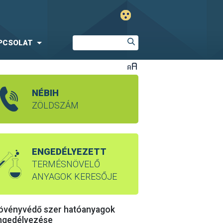
PCSOLAT
NÉBIH
ZÖLDSZÁM
ENGEDÉLYEZETT
TERMÉSNÖVELŐ
ANYAGOK KERESŐJE
övényvédő szer hatóanyagok
ngedélyezése