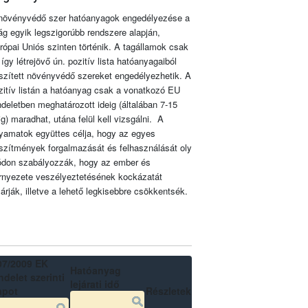
növényvédő szer hatóanyagok engedélyezése a
lág egyik legszigorúbb rendszere alapján,
rópai Uniós szinten történik. A tagállamok csak
 így létrejövő ún. pozitív lista hatóanyagaiból
szített növényvédő szereket engedélyezhetik. A
zitív listán a hatóanyag csak a vonatkozó EU
ndeletben meghatározott ideig (általában 7-15
ig) maradhat, utána felül kell vizsgálni. A
lyamatok együttes célja, hogy az egyes
szítmények forgalmazását és felhasználását oly
don szabályozzák, hogy az ember és
rnyezete veszélyeztetésének kockázatát
zárják, illetve a lehető legkisebbre csökkentsék.
07/2009 EK
Hatóanyag
delet szerinti
lejárati idő
apot
Részletek