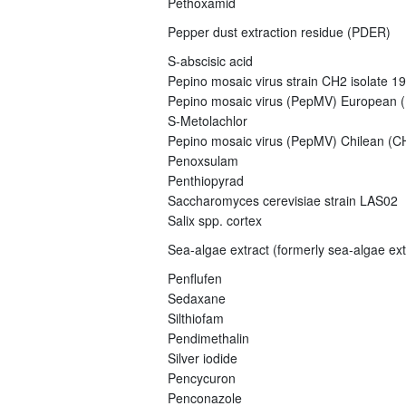
Pethoxamid
Pepper dust extraction residue (PDER)
S-abscisic acid
Pepino mosaic virus strain CH2 isolate 1
Pepino mosaic virus (PepMV) European (E
S-Metolachlor
Pepino mosaic virus (PepMV) Chilean (CH
Penoxsulam
Penthiopyrad
Saccharomyces cerevisiae strain LAS02
Salix spp. cortex
Sea-algae extract (formerly sea-algae ex
Penflufen
Sedaxane
Silthiofam
Pendimethalin
Silver iodide
Pencycuron
Penconazole