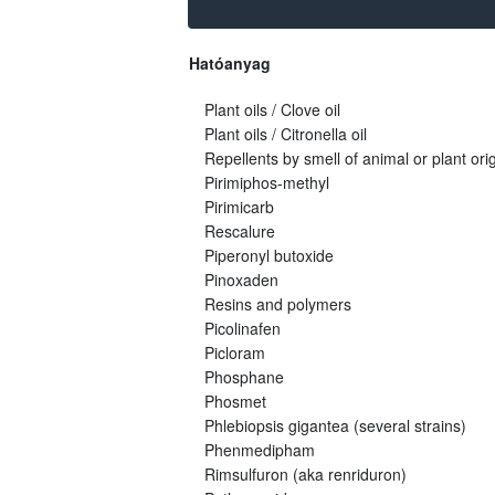
Hatóanyag
Plant oils / Clove oil
Plant oils / Citronella oil
Repellents by smell of animal or plant orig
Pirimiphos-methyl
Pirimicarb
Rescalure
Piperonyl butoxide
Pinoxaden
Resins and polymers
Picolinafen
Picloram
Phosphane
Phosmet
Phlebiopsis gigantea (several strains)
Phenmedipham
Rimsulfuron (aka renriduron)