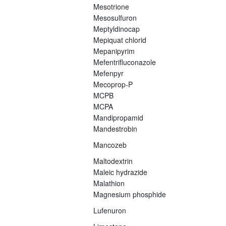
Mesotrione
Mesosulfuron
Meptyldinocap
Mepiquat chlorid
Mepanipyrim
Mefentrifluconazole
Mefenpyr
Mecoprop-P
MCPB
MCPA
Mandipropamid
Mandestrobin
Mancozeb
Maltodextrin
Maleic hydrazide
Malathion
Magnesium phosphide
Lufenuron