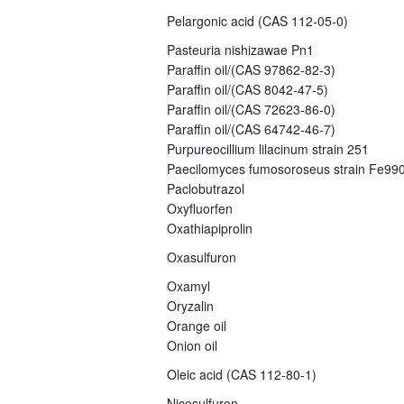
Pelargonic acid (CAS 112-05-0)
Pasteuria nishizawae Pn1
Paraffin oil/(CAS 97862-82-3)
Paraffin oil/(CAS 8042-47-5)
Paraffin oil/(CAS 72623-86-0)
Paraffin oil/(CAS 64742-46-7)
Purpureocillium lilacinum strain 251
Paecilomyces fumosoroseus strain Fe99
Paclobutrazol
Oxyfluorfen
Oxathiapiprolin
Oxasulfuron
Oxamyl
Oryzalin
Orange oil
Onion oil
Oleic acid (CAS 112-80-1)
Nicosulfuron