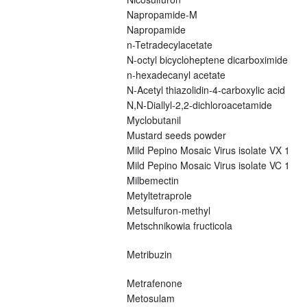
Napropamide-M
Napropamide
n-Tetradecylacetate
N-octyl bicycloheptene dicarboximide
n-hexadecanyl acetate
N-Acetyl thiazolidin-4-carboxylic acid
N,N-Diallyl-2,2-dichloroacetamide
Myclobutanil
Mustard seeds powder
Mild Pepino Mosaic Virus isolate VX 1
Mild Pepino Mosaic Virus isolate VC 1
Milbemectin
Metyltetraprole
Metsulfuron-methyl
Metschnikowia fructicola
Metribuzin
Metrafenone
Metosulam