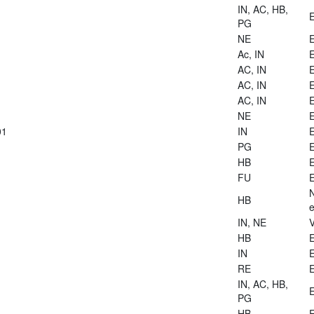
IN, AC, HB,
E
PG
NE
E
Ac, IN
E
AC, IN
E
AC, IN
E
AC, IN
E
NE
E
01
IN
E
PG
E
HB
E
FU
E
HB
e
IN, NE
V
HB
E
IN
E
RE
E
IN, AC, HB,
E
PG
HB
E