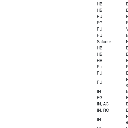
HB
E
HB
E
FU
E
PG
E
FU
V
FU
E
Safener
HB
E
HB
E
HB
E
Fu
E
FU
E
FU
e
IN
E
PG
E
IN, AC
E
IN, RO
E
IN
e