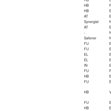
HB
HB
E
AT
E
Synergist
AT
E
-
Safener
FU
E
FU
E
EL
E
EL
E
IN
E
FU
HB
E
FU
E
HB
V
FU
E
HB
E