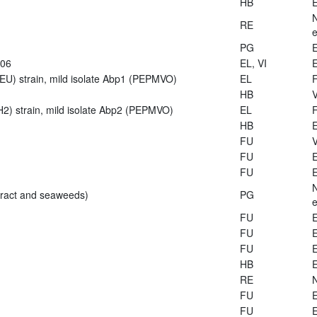
HB
E
RE
e
PG
E
906
EL, VI
E
U) strain, mild isolate Abp1 (PEPMVO)
EL
HB
V
2) strain, mild isolate Abp2 (PEPMVO)
EL
HB
E
FU
V
FU
E
FU
E
tract and seaweeds)
PG
e
FU
E
FU
E
FU
E
HB
E
RE
FU
E
FU
E