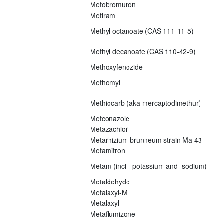
Metobromuron
Metiram
Methyl octanoate (CAS 111-11-5)
Methyl decanoate (CAS 110-42-9)
Methoxyfenozide
Methomyl
Methiocarb (aka mercaptodimethur)
Metconazole
Metazachlor
Metarhizium brunneum strain Ma 43
Metamitron
Metam (incl. -potassium and -sodium)
Metaldehyde
Metalaxyl-M
Metalaxyl
Metaflumizone