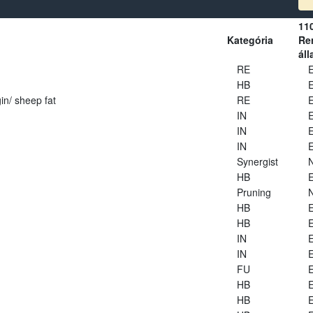
11
Kategória
Ren
áll
RE
E
HB
E
in/ sheep fat
RE
E
IN
E
IN
E
IN
E
Synergist
HB
E
Pruning
HB
E
HB
E
IN
E
IN
E
FU
E
HB
E
HB
E