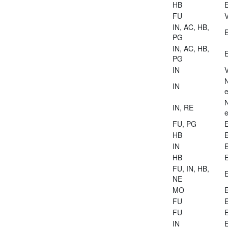
HB
E
FU
V
IN, AC, HB,
E
PG
IN, AC, HB,
E
PG
IN
V
IN
e
IN, RE
e
FU, PG
E
HB
E
IN
E
HB
E
FU, IN, HB,
E
NE
MO
E
FU
E
FU
E
IN
E