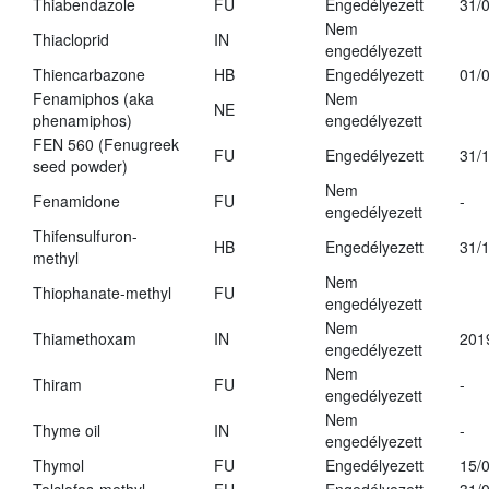
Thiabendazole
FU
Engedélyezett
31/
Nem
Thiacloprid
IN
engedélyezett
Thiencarbazone
HB
Engedélyezett
01/
Fenamiphos (aka
Nem
NE
phenamiphos)
engedélyezett
FEN 560 (Fenugreek
FU
Engedélyezett
31/
seed powder)
Nem
Fenamidone
FU
-
engedélyezett
Thifensulfuron-
HB
Engedélyezett
31/
methyl
Nem
Thiophanate-methyl
FU
engedélyezett
Nem
Thiamethoxam
IN
201
engedélyezett
Nem
Thiram
FU
-
engedélyezett
Nem
Thyme oil
IN
-
engedélyezett
Thymol
FU
Engedélyezett
15/