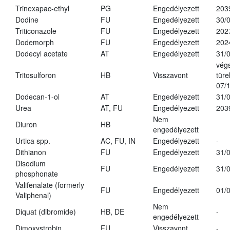
Trinexapac-ethyl
PG
Engedélyezett
203
Dodine
FU
Engedélyezett
30/
Triticonazole
FU
Engedélyezett
202
Dodemorph
FU
Engedélyezett
202
Dodecyl acetate
AT
Engedélyezett
31/
vég
Tritosulforon
HB
Visszavont
türe
07/
Dodecan-1-ol
AT
Engedélyezett
31/
Urea
AT, FU
Engedélyezett
203
Nem
Diuron
HB
engedélyezett
Urtica spp.
AC, FU, IN
Engedélyezett
-
Dithianon
FU
Engedélyezett
31/
Disodium
FU
Engedélyezett
31/
phosphonate
Valifenalate (formerly
FU
Engedélyezett
01/
Valiphenal)
Nem
Diquat (dibromide)
HB, DE
-
engedélyezett
Dimoxystrobin
FU
Visszavont
-