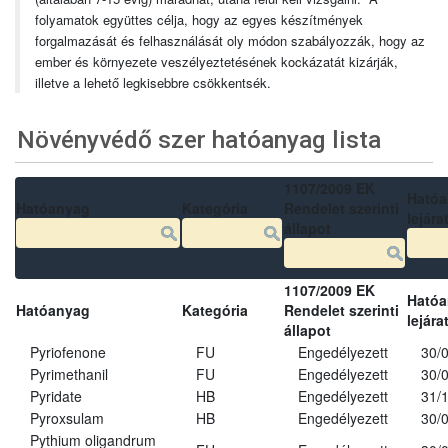
folyamatok együttes célja, hogy az egyes készítmények
forgalmazását és felhasználását oly módon szabályozzák, hogy az
ember és környezete veszélyeztetésének kockázatát kizárják,
illetve a lehető legkisebbre csökkentsék.
Növényvédő szer hatóanyag lista
1107/2009 EK
Ható
Hatóanyag
Kategória
Rendelet szerinti
lejára
állapot
1107/2009 EK
Ható
Hatóanyag
Kategória
Rendelet szerinti
lejára
állapot
Pyriofenone
FU
Engedélyezett
30/
Pyrimethanil
FU
Engedélyezett
30/
Pyridate
HB
Engedélyezett
31/
Pyroxsulam
HB
Engedélyezett
30/
Pythium oligandrum