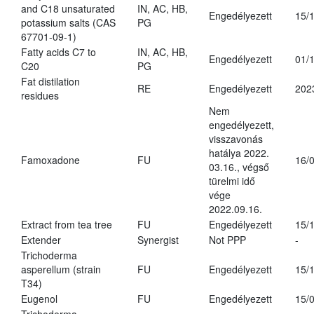
and C18 unsaturated
IN, AC, HB,
Engedélyezett
15/
potassium salts (CAS
PG
67701-09-1)
Fatty acids C7 to
IN, AC, HB,
Engedélyezett
01/
C20
PG
Fat distilation
RE
Engedélyezett
202
residues
Nem
engedélyezett,
visszavonás
hatálya 2022.
Famoxadone
FU
16/
03.16., végső
türelmi idő
vége
2022.09.16.
Extract from tea tree
FU
Engedélyezett
15/
Extender
Synergist
Not PPP
-
Trichoderma
asperellum (strain
FU
Engedélyezett
15/
T34)
Eugenol
FU
Engedélyezett
15/