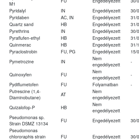
FU
Engedélyezett
30/
M1
Pyridalyl
IN
Engedélyezett
30/
Pyridaben
AC, IN
Engedélyezett
31/
Quartz sand
HB
Engedélyezett
31/
Pyrethrins
IN
Engedélyezett
30/
Pyraflufen-ethyl
HB
Engedélyezett
31/
Quinmerac
HB
Engedélyezett
31/
Pyraclostrobin
FU, PG
Engedélyezett
15/
Nem
Pymetrozine
IN
-
engedélyezett
Nem
Quinoxyfen
FU
-
engedélyezett
Pydiflumetofen
FU
Folyamatban
-
Putrescine (1,4-
Nem
AT
Diaminobutane)
engedélyezett
Nem
Quizalofop-P
HB
engedélyezett
Pseudomonas sp.
FU
Engedélyezett
30/
Strain DSMZ 13134
Pseudomonas
chlororaphis strain
FU
Engedélyezett
30/