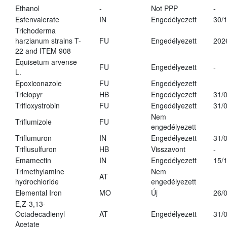
Ethanol
-
Not PPP
-
Esfenvalerate
IN
Engedélyezett
30/
Trichoderma
harzianum strains T-
FU
Engedélyezett
202
22 and ITEM 908
Equisetum arvense
FU
Engedélyezett
-
L.
Epoxiconazole
FU
Engedélyezett
Triclopyr
HB
Engedélyezett
31/
Trifloxystrobin
FU
Engedélyezett
31/
Nem
Triflumizole
FU
engedélyezett
Triflumuron
IN
Engedélyezett
31/
Triflusulfuron
HB
Visszavont
-
Emamectin
IN
Engedélyezett
15/
Trimethylamine
Nem
AT
hydrochloride
engedélyezett
Elemental Iron
MO
Új
26/
E,Z-3,13-
Octadecadienyl
AT
Engedélyezett
31/
Acetate