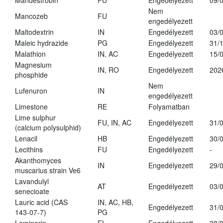
Mandestrobin
FU
Engedélyezett
09/
Nem
Mancozeb
FU
engedélyezett
Maltodextrin
IN
Engedélyezett
03/
Maleic hydrazide
PG
Engedélyezett
31/
Malathion
IN, AC
Engedélyezett
15/
Magnesium
IN, RO
Engedélyezett
202
phosphide
Nem
Lufenuron
IN
engedélyezett
Limestone
RE
Folyamatban
Lime sulphur
FU, IN, AC
Engedélyezett
31/
(calcium polysulphid)
Lenacil
HB
Engedélyezett
30/
Lecithins
FU
Engedélyezett
-
Akanthomyces
IN
Engedélyezett
29/
muscarius strain Ve6
Lavandulyl
AT
Engedélyezett
03/
senecioate
Lauric acid (CAS
IN, AC, HB,
Engedélyezett
31/
143-07-7)
PG