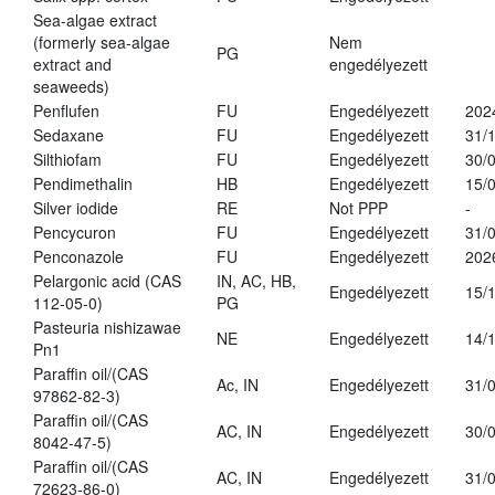
Sea-algae extract
(formerly sea-algae
Nem
PG
extract and
engedélyezett
seaweeds)
Penflufen
FU
Engedélyezett
202
Sedaxane
FU
Engedélyezett
31/
Silthiofam
FU
Engedélyezett
30/
Pendimethalin
HB
Engedélyezett
15/
Silver iodide
RE
Not PPP
-
Pencycuron
FU
Engedélyezett
31/
Penconazole
FU
Engedélyezett
202
Pelargonic acid (CAS
IN, AC, HB,
Engedélyezett
15/
112-05-0)
PG
Pasteuria nishizawae
NE
Engedélyezett
14/
Pn1
Paraffin oil/(CAS
Ac, IN
Engedélyezett
31/
97862-82-3)
Paraffin oil/(CAS
AC, IN
Engedélyezett
30/
8042-47-5)
Paraffin oil/(CAS
AC, IN
Engedélyezett
31/
72623-86-0)