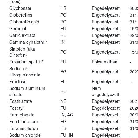
trees)
Glyphosate
HB
Engedélyezett
203
Gibberellins
PG
Engedélyezett
31/
Gibberellic acid
PG
Engedélyezett
31/
Geraniol
FU
Engedélyezett
15/
Garlic extract
RE
Engedélyezett
29/
Gamma-cyhalothrin
IN
Engedélyezett
31/
Sintofen (aka
PG
Engedélyezett
15/
Cintofen)
Fusarium sp. L13
FU
Folyamatban
-
Sodium 5-
PG
Engedélyezett
202
nitroguaiacolate
Fructose
EL
Engedélyezett
-
Sodium aluminium
Nem
RE
silicate
engedélyezett
Fosthiazate
NE
Engedélyezett
202
Fosetyl
FU
Engedélyezett
202
Formetanate
IN, AC
Engedélyezett
30/
Forchlorfenuron
PG
Engedélyezett
31/
Foramsulfuron
HB
Engedélyezett
31/
Sodium chloride
FU, IN
Engedélyezett
-