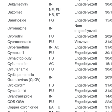
Deltamethrin
IN
Engedélyezett
30/
NE, FU,
Dazomet
Engedélyezett
30/
HB, ST
Daminozide
PG
Engedélyezett
15/
Nem
Cyromazine
IN
engedélyezett
Cyprodinil
FU
Engedélyezett
202
Cyproconazole
FU
Visszavont
31/
Cypermethrin
IN, AC
Engedélyezett
31/
Cymoxanil
FU
Engedélyezett
30/
Cyhalofop-butyl
HB
Engedélyezett
30/
Cyflumetofen
AC
Engedélyezett
15/
Cyflufenamid
FU
Engedélyezett
30/
Cydia pomonella
IN
Engedélyezett
203
Granulovirus (CpGV)
Cycloxydim
HB
Engedélyezett
31/
Cyazofamid
FU
Engedélyezett
31/
Cyantraniliprole
IN
Engedélyezett
14/
COS-OGA
FU
Engedélyezett
22/
Copper oxychloride
BA, FU
Engedélyezett
31/