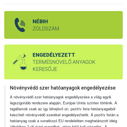
NÉBIH
ZÖLDSZÁM
ENGEDÉLYEZETT
TERMÉSNÖVELŐ ANYAGOK
KERESŐJE
Növényvédő szer hatóanyagok engedélyezése
A növényvédő szer hatóanyagok engedélyezése a világ egyik
legszigorúbb rendszere alapján, Európai Uniós szinten történik. A
tagállamok csak az így létrejövő ún. pozitív lista hatóanyagaiból
készített növényvédő szereket engedélyezhetik. A pozitív listán a
hatóanyag csak a vonatkozó EU rendeletben meghatározott ideig
(általában 7-15 évig) maradhat, utána felül kell vizsgálni. A