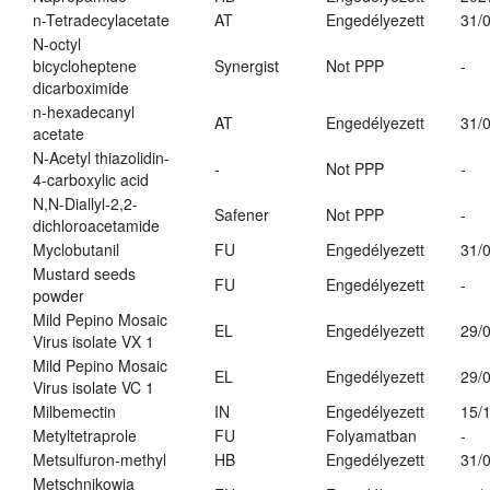
n-Tetradecylacetate
AT
Engedélyezett
31/
N-octyl
bicycloheptene
Synergist
Not PPP
-
dicarboximide
n-hexadecanyl
AT
Engedélyezett
31/
acetate
N-Acetyl thiazolidin-
-
Not PPP
-
4-carboxylic acid
N,N-Diallyl-2,2-
Safener
Not PPP
-
dichloroacetamide
Myclobutanil
FU
Engedélyezett
31/
Mustard seeds
FU
Engedélyezett
-
powder
Mild Pepino Mosaic
EL
Engedélyezett
29/
Virus isolate VX 1
Mild Pepino Mosaic
EL
Engedélyezett
29/
Virus isolate VC 1
Milbemectin
IN
Engedélyezett
15/
Metyltetraprole
FU
Folyamatban
-
Metsulfuron-methyl
HB
Engedélyezett
31/
Metschnikowia