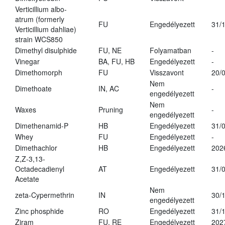
Verticillium albo-
atrum (formerly
FU
Engedélyezett
31/
Verticillium dahliae)
strain WCS850
Dimethyl disulphide
FU, NE
Folyamatban
-
Vinegar
BA, FU, HB
Engedélyezett
-
Dimethomorph
FU
Visszavont
20/
Nem
Dimethoate
IN, AC
-
engedélyezett
Nem
Waxes
Pruning
-
engedélyezett
Dimethenamid-P
HB
Engedélyezett
31/
Whey
FU
Engedélyezett
-
Dimethachlor
HB
Engedélyezett
202
Z,Z-3,13-
Octadecadienyl
AT
Engedélyezett
31/
Acetate
Nem
zeta-Cypermethrin
IN
30/
engedélyezett
Zinc phosphide
RO
Engedélyezett
31/
Ziram
FU, RE
Engedélyezett
202