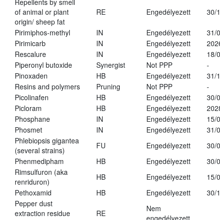
Repellents by smell
of animal or plant
RE
Engedélyezett
30/
origin/ sheep fat
Pirimiphos-methyl
IN
Engedélyezett
31/
Pirimicarb
IN
Engedélyezett
202
Rescalure
IN
Engedélyezett
18/
Piperonyl butoxide
Synergist
Not PPP
-
Pinoxaden
HB
Engedélyezett
31/
Resins and polymers
Pruning
Not PPP
-
Picolinafen
HB
Engedélyezett
30/
Picloram
HB
Engedélyezett
202
Phosphane
IN
Engedélyezett
15/
Phosmet
IN
Engedélyezett
31/
Phlebiopsis gigantea
FU
Engedélyezett
30/
(several strains)
Phenmedipham
HB
Engedélyezett
30/
Rimsulfuron (aka
HB
Engedélyezett
15/
renriduron)
Pethoxamid
HB
Engedélyezett
30/
Pepper dust
Nem
extraction residue
RE
engedélyezett