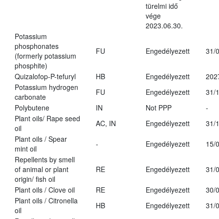
türelmi idő
vége
2023.06.30.
Potassium
phosphonates
FU
Engedélyezett
31/
(formerly potassium
phosphite)
Quizalofop-P-tefuryl
HB
Engedélyezett
202
Potassium hydrogen
FU
Engedélyezett
31/
carbonate
Polybutene
IN
Not PPP
-
Plant oils/ Rape seed
AC, IN
Engedélyezett
31/
oil
Plant oils / Spear
-
Engedélyezett
15/
mint oil
Repellents by smell
of animal or plant
RE
Engedélyezett
31/
origin/ fish oil
Plant oils / Clove oil
RE
Engedélyezett
30/
Plant oils / Citronella
HB
Engedélyezett
31/
oil