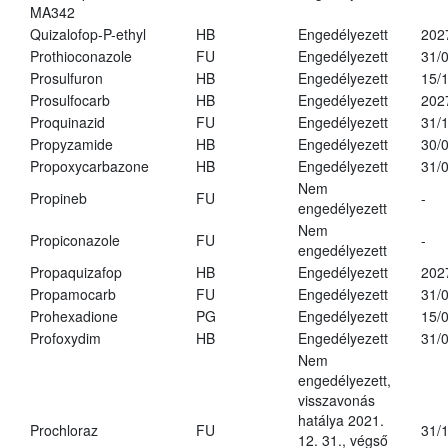
MA342
Quizalofop-P-ethyl
HB
Engedélyezett
202
Prothioconazole
FU
Engedélyezett
31/
Prosulfuron
HB
Engedélyezett
15/
Prosulfocarb
HB
Engedélyezett
202
Proquinazid
FU
Engedélyezett
31/
Propyzamide
HB
Engedélyezett
30/
Propoxycarbazone
HB
Engedélyezett
31/
Nem
Propineb
FU
-
engedélyezett
Nem
Propiconazole
FU
-
engedélyezett
Propaquizafop
HB
Engedélyezett
202
Propamocarb
FU
Engedélyezett
31/
Prohexadione
PG
Engedélyezett
15/
Profoxydim
HB
Engedélyezett
31/
Nem
engedélyezett,
visszavonás
hatálya 2021.
Prochloraz
FU
31/
12. 31., végső