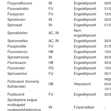
Flupyradifurone
IN
Engedélyezett
09/
Fluoxastrobin
FU
Engedélyezett
31/
Fluopyram
FU
Engedélyezett
15/
Spinetoram
IN
Engedélyezett
30/
Spinosad
IN
Engedélyezett
01/
Nem
Spirodiclofen
AC, IN
engedélyezett
Spiromesifen
AC, IN
Engedélyezett
30/
Fluopicolide
FU
Engedélyezett
31/
Fluometuron
HB
Engedélyezett
15/
Spirotetramat
IN
Engedélyezett
30/
Flumioxazin
HB
Engedélyezett
30/
Flumetralin
PG
Engedélyezett
15/
Spiroxamine
FU
Engedélyezett
30/
vég
Flufenacet (formerly
HB
Visszavont
türe
fluthiamide)
10/
Fludioxonil
FU
Engedélyezett
30/
Spodoptera exigua
multicapsid
IN
Folyamatban
-
nucleopolyhedorvirus