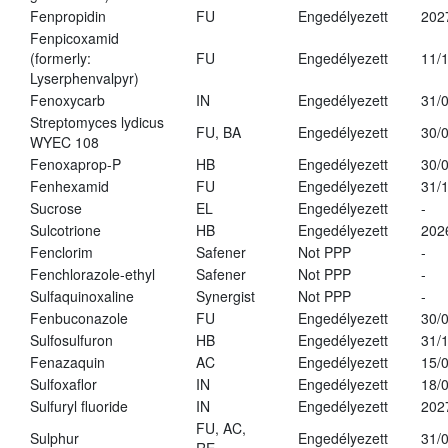
Fenpropidin
FU
Engedélyezett
202
Fenpicoxamid
(formerly:
FU
Engedélyezett
11/
Lyserphenvalpyr)
Fenoxycarb
IN
Engedélyezett
31/
Streptomyces lydicus
FU, BA
Engedélyezett
30/
WYEC 108
Fenoxaprop-P
HB
Engedélyezett
30/
Fenhexamid
FU
Engedélyezett
31/
Sucrose
EL
Engedélyezett
-
Sulcotrione
HB
Engedélyezett
202
Fenclorim
Safener
Not PPP
-
Fenchlorazole-ethyl
Safener
Not PPP
-
Sulfaquinoxaline
Synergist
Not PPP
-
Fenbuconazole
FU
Engedélyezett
30/
Sulfosulfuron
HB
Engedélyezett
31/
Fenazaquin
AC
Engedélyezett
15/
Sulfoxaflor
IN
Engedélyezett
18/
Sulfuryl fluoride
IN
Engedélyezett
202
FU, AC,
Sulphur
Engedélyezett
31/