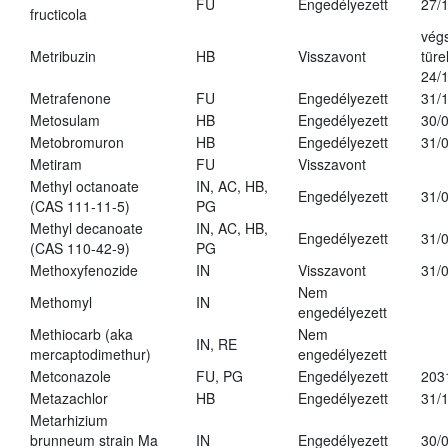
FU
Engedélyezett
27/
fructicola
vég
Metribuzin
HB
Visszavont
türe
24/
Metrafenone
FU
Engedélyezett
31/
Metosulam
HB
Engedélyezett
30/
Metobromuron
HB
Engedélyezett
31/
Metiram
FU
Visszavont
Methyl octanoate
IN, AC, HB,
Engedélyezett
31/
(CAS 111-11-5)
PG
Methyl decanoate
IN, AC, HB,
Engedélyezett
31/
(CAS 110-42-9)
PG
Methoxyfenozide
IN
Visszavont
31/
Nem
Methomyl
IN
engedélyezett
Methiocarb (aka
Nem
IN, RE
mercaptodimethur)
engedélyezett
Metconazole
FU, PG
Engedélyezett
203
Metazachlor
HB
Engedélyezett
31/
Metarhizium
brunneum strain Ma
IN
Engedélyezett
30/