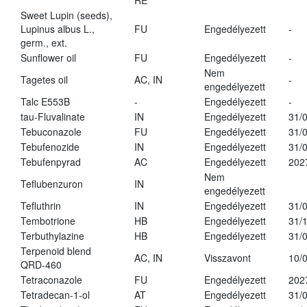
RE
Sweet Lupin (seeds),
Lupinus albus L.,
FU
Engedélyezett
-
germ., ext.
Sunflower oil
FU
Engedélyezett
-
Nem
Tagetes oil
AC, IN
-
engedélyezett
Talc E553B
-
Engedélyezett
-
tau-Fluvalinate
IN
Engedélyezett
31/
Tebuconazole
FU
Engedélyezett
31/
Tebufenozide
IN
Engedélyezett
31/
Tebufenpyrad
AC
Engedélyezett
202
Nem
Teflubenzuron
IN
engedélyezett
Tefluthrin
IN
Engedélyezett
31/
Tembotrione
HB
Engedélyezett
31/
Terbuthylazine
HB
Engedélyezett
31/
Terpenoid blend
AC, IN
Visszavont
10/
QRD-460
Tetraconazole
FU
Engedélyezett
202
Tetradecan-1-ol
AT
Engedélyezett
31/