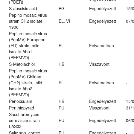
(PDER)
S-abscisic acid
PG
Engedélyezett
15/
Pepino mosaic virus
strain CH2 isolate
EL, VI
Engedélyezett
07/
1906
Pepino mosaic virus
(PepMV) European
(EU) strain, mild
EL
Folyamatban
-
isolate Abp1
(PEPMVO)
S-Metolachlor
HB
Visszavont
Pepino mosaic virus
(PepMV) Chilean
(CH2) strain, mild
EL
Folyamatban
-
isolate Abp2
(PEPMVO)
Penoxsulam
HB
Engedélyezett
15/
Penthiopyrad
FU
Visszavont
31/
Saccharomyces
cerevisiae strain
FU
Engedélyezett
06/
LAS02
Salix spp. cortex
FU
Engedélyezett
-