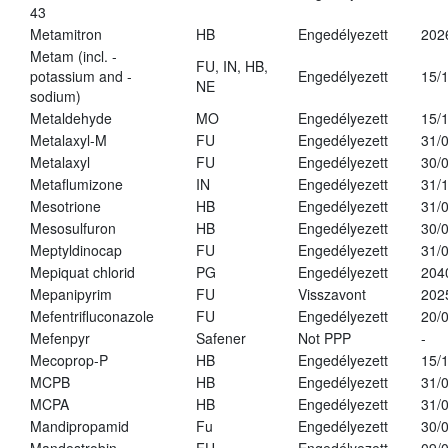
43
Metamitron
HB
Engedélyezett
202
Metam (incl. -
FU, IN, HB,
potassium and -
Engedélyezett
15/
NE
sodium)
Metaldehyde
MO
Engedélyezett
15/
Metalaxyl-M
FU
Engedélyezett
31/
Metalaxyl
FU
Engedélyezett
30/
Metaflumizone
IN
Engedélyezett
31/
Mesotrione
HB
Engedélyezett
31/
Mesosulfuron
HB
Engedélyezett
30/
Meptyldinocap
FU
Engedélyezett
31/
Mepiquat chlorid
PG
Engedélyezett
204
Mepanipyrim
FU
Visszavont
202
Mefentrifluconazole
FU
Engedélyezett
20/
Mefenpyr
Safener
Not PPP
-
Mecoprop-P
HB
Engedélyezett
15/
MCPB
HB
Engedélyezett
31/
MCPA
HB
Engedélyezett
31/
Mandipropamid
Fu
Engedélyezett
30/