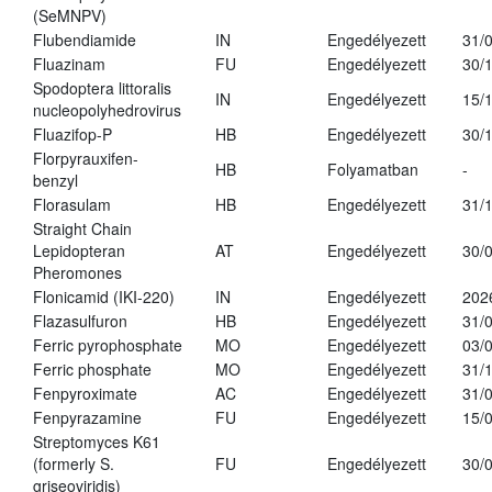
(SeMNPV)
Flubendiamide
IN
Engedélyezett
31/
Fluazinam
FU
Engedélyezett
30/
Spodoptera littoralis
IN
Engedélyezett
15/
nucleopolyhedrovirus
Fluazifop-P
HB
Engedélyezett
30/
Florpyrauxifen-
HB
Folyamatban
-
benzyl
Florasulam
HB
Engedélyezett
31/
Straight Chain
Lepidopteran
AT
Engedélyezett
30/
Pheromones
Flonicamid (IKI-220)
IN
Engedélyezett
202
Flazasulfuron
HB
Engedélyezett
31/
Ferric pyrophosphate
MO
Engedélyezett
03/
Ferric phosphate
MO
Engedélyezett
31/
Fenpyroximate
AC
Engedélyezett
31/
Fenpyrazamine
FU
Engedélyezett
15/
Streptomyces K61
(formerly S.
FU
Engedélyezett
30/
griseoviridis)