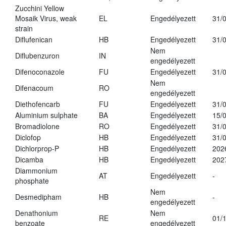
Zucchini Yellow
Mosaik Virus, weak
EL
Engedélyezett
31/
strain
Diflufenican
HB
Engedélyezett
31/
Nem
Diflubenzuron
IN
engedélyezett
Difenoconazole
FU
Engedélyezett
31/
Nem
Difenacoum
RO
engedélyezett
Diethofencarb
FU
Engedélyezett
31/
Aluminium sulphate
BA
Engedélyezett
15/
Bromadiolone
RO
Engedélyezett
31/
Diclofop
HB
Engedélyezett
31/
Dichlorprop-P
HB
Engedélyezett
202
Dicamba
HB
Engedélyezett
202
Diammonium
AT
Engedélyezett
-
phosphate
Nem
Desmedipham
HB
-
engedélyezett
Denathonium
Nem
RE
01/
benzoate
engedélyezett