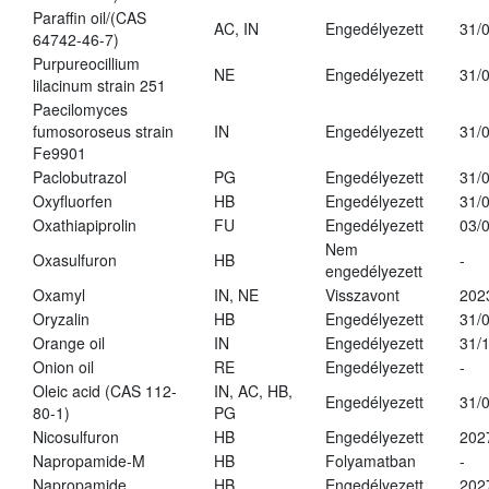
Paraffin oil/(CAS
AC, IN
Engedélyezett
31/
64742-46-7)
Purpureocillium
NE
Engedélyezett
31/
lilacinum strain 251
Paecilomyces
fumosoroseus strain
IN
Engedélyezett
31/
Fe9901
Paclobutrazol
PG
Engedélyezett
31/
Oxyfluorfen
HB
Engedélyezett
31/
Oxathiapiprolin
FU
Engedélyezett
03/
Nem
Oxasulfuron
HB
-
engedélyezett
Oxamyl
IN, NE
Visszavont
202
Oryzalin
HB
Engedélyezett
31/
Orange oil
IN
Engedélyezett
31/
Onion oil
RE
Engedélyezett
-
Oleic acid (CAS 112-
IN, AC, HB,
Engedélyezett
31/
80-1)
PG
Nicosulfuron
HB
Engedélyezett
202
Napropamide-M
HB
Folyamatban
-
Napropamide
HB
Engedélyezett
202