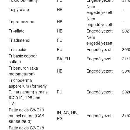
Tolclofos-methyl
FU
Engedélyezett
31/
Nem
Tolpyralate
HB
-
engedélyezett
Nem
Topramezone
HB
-
engedélyezett
Tri-allate
HB
Engedélyezett
202
Nem
Triadimenol
FU
engedélyezett
Triazoxide
FU
Engedélyezett
30/
Tribasic copper
BA, FU
Engedélyezett
31/
sulfate
Tribenuron (aka
HB
Engedélyezett
30/
metometuron)
Trichoderma
asperellum (formerly
T. harzianum) strains
FU
Engedélyezett
202
ICC012, T25 and
TV1
Fatty acids C8-C10
IN, AC, HB,
methyl esters (CAS
Engedélyezett
31/
PG
85566-26-3)
Fatty acids C7-C18