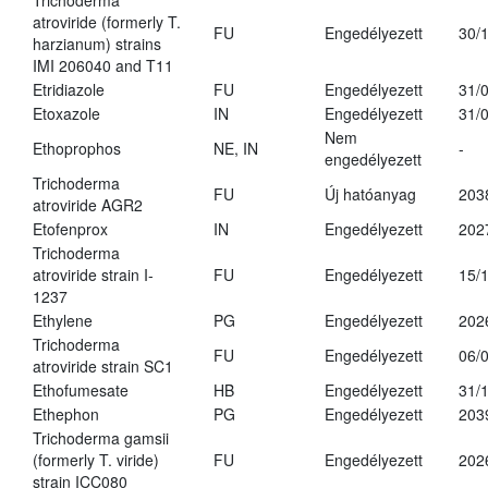
Trichoderma
atroviride (formerly T.
FU
Engedélyezett
30/
harzianum) strains
IMI 206040 and T11
Etridiazole
FU
Engedélyezett
31/
Etoxazole
IN
Engedélyezett
31/
Nem
Ethoprophos
NE, IN
-
engedélyezett
Trichoderma
FU
Új hatóanyag
203
atroviride AGR2
Etofenprox
IN
Engedélyezett
202
Trichoderma
atroviride strain I-
FU
Engedélyezett
15/
1237
Ethylene
PG
Engedélyezett
202
Trichoderma
FU
Engedélyezett
06/
atroviride strain SC1
Ethofumesate
HB
Engedélyezett
31/
Ethephon
PG
Engedélyezett
203
Trichoderma gamsii
(formerly T. viride)
FU
Engedélyezett
202
strain ICC080