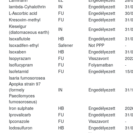
Laminarin
EL
Engedélyezett
28/
lambda-Cyhalothrin
IN
Engedélyezett
31/
L-Ascorbic acid
FU
Engedélyezett
30/
Kresoxim-methyl
FU
Engedélyezett
31/
Kieselgur
IN
Engedélyezett
31/
(diatomaceous earth)
Isoxaflutole
HB
Engedélyezett
31/
Isoxadifen-ethyl
Safener
Not PPP
-
Isoxaben
HB
Engedélyezett
31/
Isopyrazam
FU
Visszavont
202
Isoflucypram
FU
Folyamatban
-
Isofetamid
FU
Engedélyezett
15/
Isaria fumosorosea
Apopka strain 97
(formely
IN
Engedélyezett
31/
Paecilomyces
fumosoroseus)
Iron sulphate
HB
Engedélyezett
202
Iprovalicarb
FU
Engedélyezett
31/
Ipconazole
FU
Visszavont
-
Iodosulfuron
HB
Engedélyezett
31/