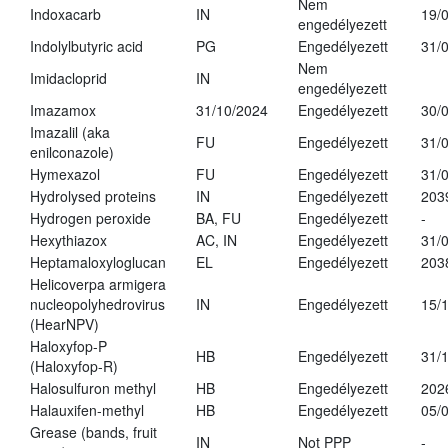
Nem
Indoxacarb
IN
19/
engedélyezett
Indolylbutyric acid
PG
Engedélyezett
31/
Nem
Imidacloprid
IN
engedélyezett
Imazamox
31/10/2024
Engedélyezett
30/
Imazalil (aka
FU
Engedélyezett
31/
enilconazole)
Hymexazol
FU
Engedélyezett
31/
Hydrolysed proteins
IN
Engedélyezett
203
Hydrogen peroxide
BA, FU
Engedélyezett
-
Hexythiazox
AC, IN
Engedélyezett
31/
Heptamaloxyloglucan
EL
Engedélyezett
203
Helicoverpa armigera
nucleopolyhedrovirus
IN
Engedélyezett
15/
(HearNPV)
Haloxyfop-P
HB
Engedélyezett
31/
(Haloxyfop-R)
Halosulfuron methyl
HB
Engedélyezett
202
Halauxifen-methyl
HB
Engedélyezett
05/
Grease (bands, fruit
IN
Not PPP
-