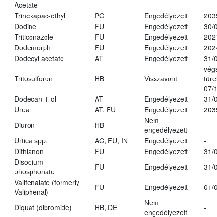
Acetate
Trinexapac-ethyl
PG
Engedélyezett
203
Dodine
FU
Engedélyezett
30/
Triticonazole
FU
Engedélyezett
202
Dodemorph
FU
Engedélyezett
202
Dodecyl acetate
AT
Engedélyezett
31/
vég
Tritosulforon
HB
Visszavont
türe
07/
Dodecan-1-ol
AT
Engedélyezett
31/
Urea
AT, FU
Engedélyezett
203
Nem
Diuron
HB
engedélyezett
Urtica spp.
AC, FU, IN
Engedélyezett
-
Dithianon
FU
Engedélyezett
31/
Disodium
FU
Engedélyezett
31/
phosphonate
Valifenalate (formerly
FU
Engedélyezett
01/
Valiphenal)
Nem
Diquat (dibromide)
HB, DE
-
engedélyezett