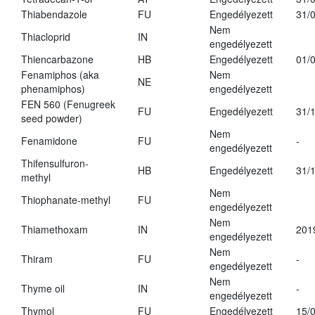
Thiabendazole
FU
Engedélyezett
31/
Nem
Thiacloprid
IN
engedélyezett
Thiencarbazone
HB
Engedélyezett
01/
Fenamiphos (aka
Nem
NE
phenamiphos)
engedélyezett
FEN 560 (Fenugreek
FU
Engedélyezett
31/
seed powder)
Nem
Fenamidone
FU
-
engedélyezett
Thifensulfuron-
HB
Engedélyezett
31/
methyl
Nem
Thiophanate-methyl
FU
engedélyezett
Nem
Thiamethoxam
IN
201
engedélyezett
Nem
Thiram
FU
-
engedélyezett
Nem
Thyme oil
IN
-
engedélyezett
Thymol
FU
Engedélyezett
15/