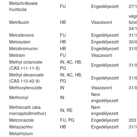
Metschnikowia
FU
Engedélyezett
27/
fructicola
vég
Metribuzin
HB
Visszavont
türe
24/
Metrafenone
FU
Engedélyezett
31/
Metosulam
HB
Engedélyezett
30/
Metobromuron
HB
Engedélyezett
31/
Metiram
FU
Visszavont
Methyl octanoate
IN, AC, HB,
Engedélyezett
31/
(CAS 111-11-5)
PG
Methyl decanoate
IN, AC, HB,
Engedélyezett
31/
(CAS 110-42-9)
PG
Methoxyfenozide
IN
Visszavont
31/
Nem
Methomyl
IN
engedélyezett
Methiocarb (aka
Nem
IN, RE
mercaptodimethur)
engedélyezett
Metconazole
FU, PG
Engedélyezett
203
Metazachlor
HB
Engedélyezett
31/
Metarhizium