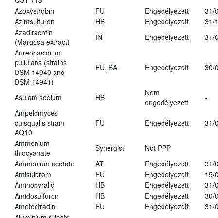
QST 713
Azoxystrobin
FU
Engedélyezett
31/
Azimsulfuron
HB
Engedélyezett
31/
Azadirachtin
IN
Engedélyezett
31/
(Margosa extract)
Aureobasidium
pullulans (strains
FU, BA
Engedélyezett
30/
DSM 14940 and
DSM 14941)
Nem
Asulam sodium
HB
-
engedélyezett
Ampelomyces
quisqualis strain
FU
Engedélyezett
31/
AQ10
Ammonium
Synergist
Not PPP
thiocyanate
Ammonium acetate
AT
Engedélyezett
31/
Amisulbrom
FU
Engedélyezett
15/
Aminopyralid
HB
Engedélyezett
31/
Amidosulfuron
HB
Engedélyezett
30/
Ametoctradin
FU
Engedélyezett
31/
Aluminium silicate