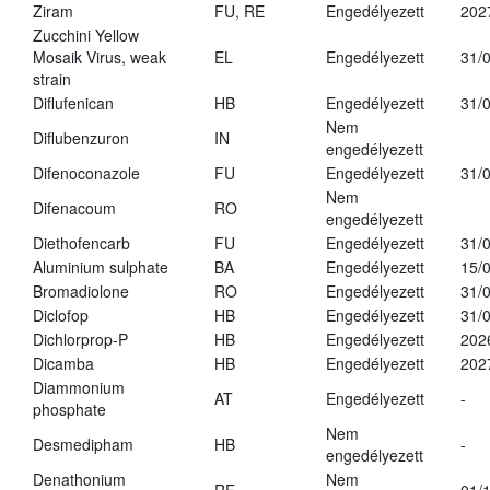
Ziram
FU, RE
Engedélyezett
202
Zucchini Yellow
Mosaik Virus, weak
EL
Engedélyezett
31/
strain
Diflufenican
HB
Engedélyezett
31/
Nem
Diflubenzuron
IN
engedélyezett
Difenoconazole
FU
Engedélyezett
31/
Nem
Difenacoum
RO
engedélyezett
Diethofencarb
FU
Engedélyezett
31/
Aluminium sulphate
BA
Engedélyezett
15/
Bromadiolone
RO
Engedélyezett
31/
Diclofop
HB
Engedélyezett
31/
Dichlorprop-P
HB
Engedélyezett
202
Dicamba
HB
Engedélyezett
202
Diammonium
AT
Engedélyezett
-
phosphate
Nem
Desmedipham
HB
-
engedélyezett
Denathonium
Nem