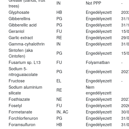
Grease (bands, fruit
IN
Not PPP
-
trees)
Glyphosate
HB
Engedélyezett
203
Gibberellins
PG
Engedélyezett
31/
Gibberellic acid
PG
Engedélyezett
31/
Geraniol
FU
Engedélyezett
15/
Garlic extract
RE
Engedélyezett
29/
Gamma-cyhalothrin
IN
Engedélyezett
31/
Sintofen (aka
PG
Engedélyezett
15/
Cintofen)
Fusarium sp. L13
FU
Folyamatban
-
Sodium 5-
PG
Engedélyezett
202
nitroguaiacolate
Fructose
EL
Engedélyezett
-
Sodium aluminium
Nem
RE
silicate
engedélyezett
Fosthiazate
NE
Engedélyezett
202
Fosetyl
FU
Engedélyezett
202
Formetanate
IN, AC
Engedélyezett
30/
Forchlorfenuron
PG
Engedélyezett
31/
Foramsulfuron
HB
Engedélyezett
31/