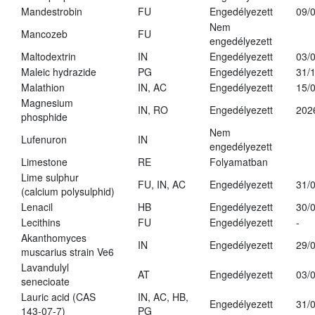
Mandestrobin
FU
Engedélyezett
09/
Nem
Mancozeb
FU
engedélyezett
Maltodextrin
IN
Engedélyezett
03/
Maleic hydrazide
PG
Engedélyezett
31/
Malathion
IN, AC
Engedélyezett
15/
Magnesium
IN, RO
Engedélyezett
202
phosphide
Nem
Lufenuron
IN
engedélyezett
Limestone
RE
Folyamatban
Lime sulphur
FU, IN, AC
Engedélyezett
31/
(calcium polysulphid)
Lenacil
HB
Engedélyezett
30/
Lecithins
FU
Engedélyezett
-
Akanthomyces
IN
Engedélyezett
29/
muscarius strain Ve6
Lavandulyl
AT
Engedélyezett
03/
senecioate
Lauric acid (CAS
IN, AC, HB,
Engedélyezett
31/
143-07-7)
PG