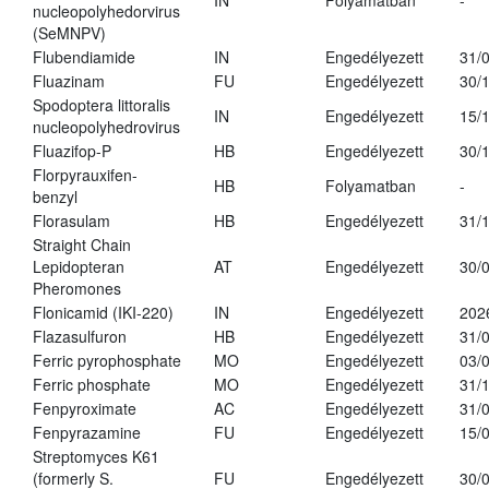
IN
Folyamatban
-
nucleopolyhedorvirus
(SeMNPV)
Flubendiamide
IN
Engedélyezett
31/
Fluazinam
FU
Engedélyezett
30/
Spodoptera littoralis
IN
Engedélyezett
15/
nucleopolyhedrovirus
Fluazifop-P
HB
Engedélyezett
30/
Florpyrauxifen-
HB
Folyamatban
-
benzyl
Florasulam
HB
Engedélyezett
31/
Straight Chain
Lepidopteran
AT
Engedélyezett
30/
Pheromones
Flonicamid (IKI-220)
IN
Engedélyezett
202
Flazasulfuron
HB
Engedélyezett
31/
Ferric pyrophosphate
MO
Engedélyezett
03/
Ferric phosphate
MO
Engedélyezett
31/
Fenpyroximate
AC
Engedélyezett
31/
Fenpyrazamine
FU
Engedélyezett
15/
Streptomyces K61
(formerly S.
FU
Engedélyezett
30/