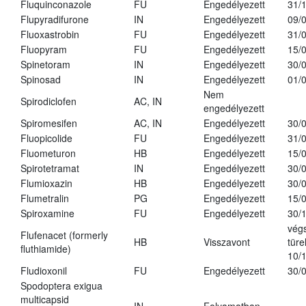
Fluquinconazole
FU
Engedélyezett
31/
Flupyradifurone
IN
Engedélyezett
09/
Fluoxastrobin
FU
Engedélyezett
31/
Fluopyram
FU
Engedélyezett
15/
Spinetoram
IN
Engedélyezett
30/
Spinosad
IN
Engedélyezett
01/
Nem
Spirodiclofen
AC, IN
engedélyezett
Spiromesifen
AC, IN
Engedélyezett
30/
Fluopicolide
FU
Engedélyezett
31/
Fluometuron
HB
Engedélyezett
15/
Spirotetramat
IN
Engedélyezett
30/
Flumioxazin
HB
Engedélyezett
30/
Flumetralin
PG
Engedélyezett
15/
Spiroxamine
FU
Engedélyezett
30/
vég
Flufenacet (formerly
HB
Visszavont
türe
fluthiamide)
10/
Fludioxonil
FU
Engedélyezett
30/
Spodoptera exigua
multicapsid