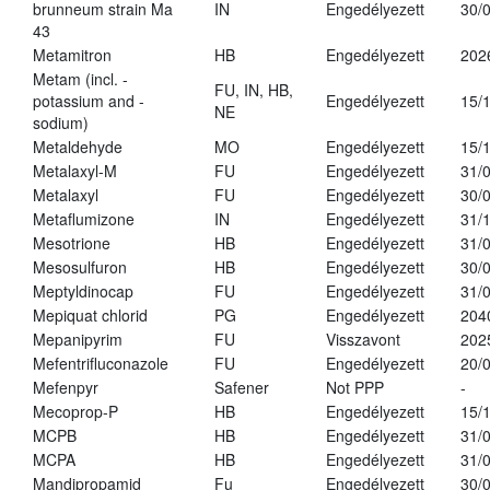
brunneum strain Ma
IN
Engedélyezett
30/
43
Metamitron
HB
Engedélyezett
202
Metam (incl. -
FU, IN, HB,
potassium and -
Engedélyezett
15/
NE
sodium)
Metaldehyde
MO
Engedélyezett
15/
Metalaxyl-M
FU
Engedélyezett
31/
Metalaxyl
FU
Engedélyezett
30/
Metaflumizone
IN
Engedélyezett
31/
Mesotrione
HB
Engedélyezett
31/
Mesosulfuron
HB
Engedélyezett
30/
Meptyldinocap
FU
Engedélyezett
31/
Mepiquat chlorid
PG
Engedélyezett
204
Mepanipyrim
FU
Visszavont
202
Mefentrifluconazole
FU
Engedélyezett
20/
Mefenpyr
Safener
Not PPP
-
Mecoprop-P
HB
Engedélyezett
15/
MCPB
HB
Engedélyezett
31/
MCPA
HB
Engedélyezett
31/
Mandipropamid
Fu
Engedélyezett
30/