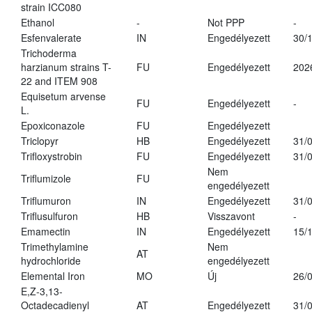
strain ICC080
Ethanol
-
Not PPP
-
Esfenvalerate
IN
Engedélyezett
30/
Trichoderma
harzianum strains T-
FU
Engedélyezett
202
22 and ITEM 908
Equisetum arvense
FU
Engedélyezett
-
L.
Epoxiconazole
FU
Engedélyezett
Triclopyr
HB
Engedélyezett
31/
Trifloxystrobin
FU
Engedélyezett
31/
Nem
Triflumizole
FU
engedélyezett
Triflumuron
IN
Engedélyezett
31/
Triflusulfuron
HB
Visszavont
-
Emamectin
IN
Engedélyezett
15/
Trimethylamine
Nem
AT
hydrochloride
engedélyezett
Elemental Iron
MO
Új
26/
E,Z-3,13-
Octadecadienyl
AT
Engedélyezett
31/