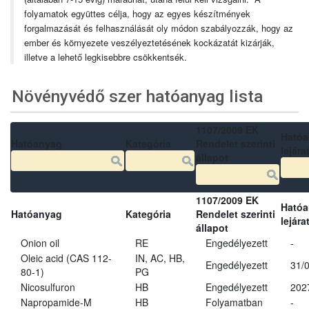
folyamatok együttes célja, hogy az egyes készítmények
forgalmazását és felhasználását oly módon szabályozzák, hogy az
ember és környezete veszélyeztetésének kockázatát kizárják,
illetve a lehető legkisebbre csökkentsék.
Növényvédő szer hatóanyag lista
1107/2009 EK
Ható
Hatóanyag
Kategória
Rendelet szerinti
lejára
állapot
1107/2009 EK
Ható
Hatóanyag
Kategória
Rendelet szerinti
lejára
állapot
Onion oil
RE
Engedélyezett
-
Oleic acid (CAS 112-
IN, AC, HB,
Engedélyezett
31/
80-1)
PG
Nicosulfuron
HB
Engedélyezett
202
Napropamide-M
HB
Folyamatban
-