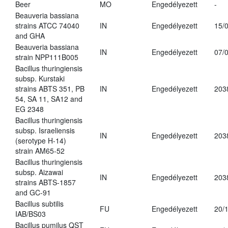
Beer
MO
Engedélyezett
-
Beauveria bassiana
strains ATCC 74040
IN
Engedélyezett
15/
and GHA
Beauveria bassiana
IN
Engedélyezett
07/
strain NPP111B005
Bacillus thuringiensis
subsp. Kurstaki
strains ABTS 351, PB
IN
Engedélyezett
203
54, SA 11, SA12 and
EG 2348
Bacillus thuringiensis
subsp. Israeliensis
IN
Engedélyezett
203
(serotype H-14)
strain AM65-52
Bacillus thuringiensis
subsp. Aizawai
IN
Engedélyezett
203
strains ABTS-1857
and GC-91
Bacillus subtilis
FU
Engedélyezett
20/
IAB/BS03
Bacillus pumilus QST