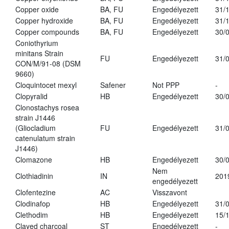
Copper oxide
BA, FU
Engedélyezett
31/
Copper hydroxide
BA, FU
Engedélyezett
31/
Copper compounds
BA, FU
Engedélyezett
30/
Coniothyrium
minitans Strain
FU
Engedélyezett
31/
CON/M/91-08 (DSM
9660)
Cloquintocet mexyl
Safener
Not PPP
-
Clopyralid
HB
Engedélyezett
30/
Clonostachys rosea
strain J1446
(Gliocladium
FU
Engedélyezett
31/
catenulatum strain
J1446)
Clomazone
HB
Engedélyezett
30/
Nem
Clothiadinin
IN
201
engedélyezett
Clofentezine
AC
Visszavont
Clodinafop
HB
Engedélyezett
31/
Clethodim
HB
Engedélyezett
15/
Clayed charcoal
ST
Engedélyezett
-