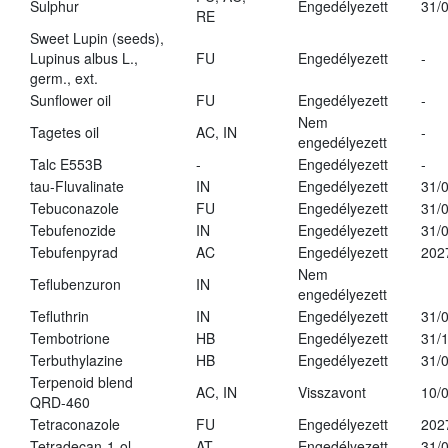
Sulphur
Engedélyezett
31/
RE
Sweet Lupin (seeds),
Lupinus albus L.,
FU
Engedélyezett
-
germ., ext.
Sunflower oil
FU
Engedélyezett
-
Nem
Tagetes oil
AC, IN
-
engedélyezett
Talc E553B
-
Engedélyezett
-
tau-Fluvalinate
IN
Engedélyezett
31/
Tebuconazole
FU
Engedélyezett
31/
Tebufenozide
IN
Engedélyezett
31/
Tebufenpyrad
AC
Engedélyezett
202
Nem
Teflubenzuron
IN
engedélyezett
Tefluthrin
IN
Engedélyezett
31/
Tembotrione
HB
Engedélyezett
31/
Terbuthylazine
HB
Engedélyezett
31/
Terpenoid blend
AC, IN
Visszavont
10/
QRD-460
Tetraconazole
FU
Engedélyezett
202
Tetradecan-1-ol
AT
Engedélyezett
31/