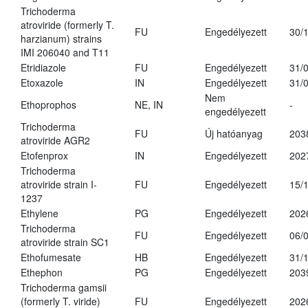
Trichoderma
atroviride (formerly T.
FU
Engedélyezett
30/
harzianum) strains
IMI 206040 and T11
Etridiazole
FU
Engedélyezett
31/
Etoxazole
IN
Engedélyezett
31/
Nem
Ethoprophos
NE, IN
-
engedélyezett
Trichoderma
FU
Új hatóanyag
203
atroviride AGR2
Etofenprox
IN
Engedélyezett
202
Trichoderma
atroviride strain I-
FU
Engedélyezett
15/
1237
Ethylene
PG
Engedélyezett
202
Trichoderma
FU
Engedélyezett
06/
atroviride strain SC1
Ethofumesate
HB
Engedélyezett
31/
Ethephon
PG
Engedélyezett
203
Trichoderma gamsii
(formerly T. viride)
FU
Engedélyezett
202