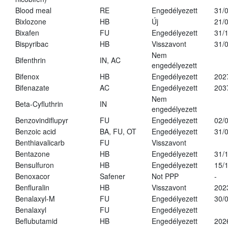
Blood meal
RE
Engedélyezett
31/
Bixlozone
HB
Új
21/
Bixafen
FU
Engedélyezett
31/
Bispyribac
HB
Visszavont
31/
Nem
Bifenthrin
IN, AC
engedélyezett
Bifenox
HB
Engedélyezett
202
Bifenazate
AC
Engedélyezett
203
Nem
Beta-Cyfluthrin
IN
engedélyezett
Benzovindiflupyr
FU
Engedélyezett
02/
Benzoic acid
BA, FU, OT
Engedélyezett
31/
Benthiavalicarb
FU
Visszavont
Bentazone
HB
Engedélyezett
31/
Bensulfuron
HB
Engedélyezett
15/
Benoxacor
Safener
Not PPP
-
Benfluralin
HB
Visszavont
202
Benalaxyl-M
FU
Engedélyezett
30/
Benalaxyl
FU
Engedélyezett
Beflubutamid
HB
Engedélyezett
202