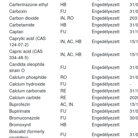
Carfentrazone-ethyl
HB
Engedélyezett
31/
Carboxin
FU
Engedélyezett
31/
Carbon dioxide
IN, RO
Engedélyezett
203
Carbetamide
HB
Engedélyezett
31/
Captan
FU
Engedélyezett
31/
Caprylic acid (CAS
IN, AC, HB
Engedélyezett
15/
124-07-2)
Capric acid (CAS
IN, AC, HB
Engedélyezett
15/
334-48-5)
Candida oleophila
FU
Engedélyezett
31/
strain O
Calcium phosphide
RO
Engedélyezett
31/
Calcium hydroxide
FU
Engedélyezett
-
Calcium carbonate
RE
Engedélyezett
31/
Calcium carbide
RE
Engedélyezett
202
Buprofezin
AC, IN
Engedélyezett
15/
Bupirimate
FU
Engedélyezett
31/
Bromuconazole
FU
Engedélyezett
30/
Bromoxynil
HB
Engedélyezett
Boscalid (formerly
FU
Engedélyezett
31/
nicobifen)