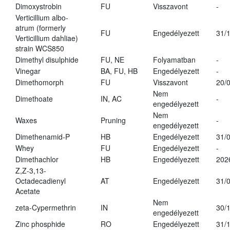
Dimoxystrobin
FU
Visszavont
-
Verticillium albo-
atrum (formerly
FU
Engedélyezett
31/
Verticillium dahliae)
strain WCS850
Dimethyl disulphide
FU, NE
Folyamatban
-
Vinegar
BA, FU, HB
Engedélyezett
-
Dimethomorph
FU
Visszavont
20/
Nem
Dimethoate
IN, AC
-
engedélyezett
Nem
Waxes
Pruning
-
engedélyezett
Dimethenamid-P
HB
Engedélyezett
31/
Whey
FU
Engedélyezett
-
Dimethachlor
HB
Engedélyezett
202
Z,Z-3,13-
Octadecadienyl
AT
Engedélyezett
31/
Acetate
Nem
zeta-Cypermethrin
IN
30/
engedélyezett
Zinc phosphide
RO
Engedélyezett
31/