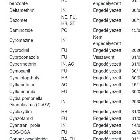
RE
01/
benzoate
engedélyezett
Deltamethrin
IN
Engedélyezett
30/
NE, FU,
Dazomet
Engedélyezett
30/
HB, ST
Daminozide
PG
Engedélyezett
15/
Nem
Cyromazine
IN
engedélyezett
Cyprodinil
FU
Engedélyezett
202
Cyproconazole
FU
Visszavont
31/
Cypermethrin
IN, AC
Engedélyezett
31/
Cymoxanil
FU
Engedélyezett
30/
Cyhalofop-butyl
HB
Engedélyezett
30/
Cyflumetofen
AC
Engedélyezett
15/
Cyflufenamid
FU
Engedélyezett
30/
Cydia pomonella
IN
Engedélyezett
203
Granulovirus (CpGV)
Cycloxydim
HB
Engedélyezett
31/
Cyazofamid
FU
Engedélyezett
31/
Cyantraniliprole
IN
Engedélyezett
14/
COS-OGA
FU
Engedélyezett
22/
Copper oxychloride
BA, FU
Engedélyezett
31/