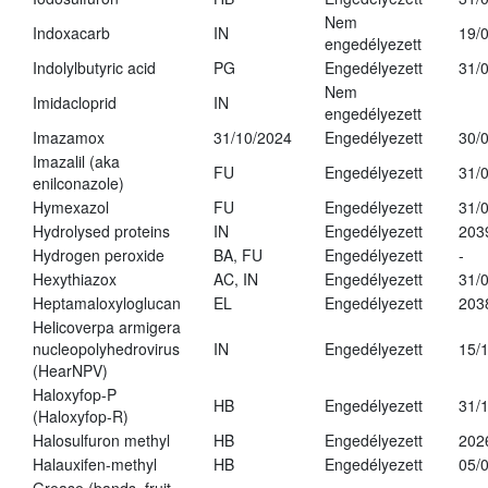
Nem
Indoxacarb
IN
19/
engedélyezett
Indolylbutyric acid
PG
Engedélyezett
31/
Nem
Imidacloprid
IN
engedélyezett
Imazamox
31/10/2024
Engedélyezett
30/
Imazalil (aka
FU
Engedélyezett
31/
enilconazole)
Hymexazol
FU
Engedélyezett
31/
Hydrolysed proteins
IN
Engedélyezett
203
Hydrogen peroxide
BA, FU
Engedélyezett
-
Hexythiazox
AC, IN
Engedélyezett
31/
Heptamaloxyloglucan
EL
Engedélyezett
203
Helicoverpa armigera
nucleopolyhedrovirus
IN
Engedélyezett
15/
(HearNPV)
Haloxyfop-P
HB
Engedélyezett
31/
(Haloxyfop-R)
Halosulfuron methyl
HB
Engedélyezett
202
Halauxifen-methyl
HB
Engedélyezett
05/