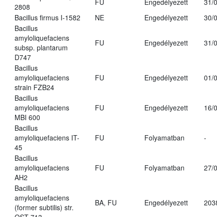
FU
Engedélyezett
31/
2808
Bacillus firmus I-1582
NE
Engedélyezett
30/
Bacillus
amyloliquefaciens
FU
Engedélyezett
31/
subsp. plantarum
D747
Bacillus
amyloliquefaciens
FU
Engedélyezett
01/
strain FZB24
Bacillus
amyloliquefaciens
FU
Engedélyezett
16/
MBI 600
Bacillus
amyloliquefaciens IT-
FU
Folyamatban
-
45
Bacillus
amyloliquefaciens
FU
Folyamatban
27/
AH2
Bacillus
amyloliquefaciens
BA, FU
Engedélyezett
203
(former subtilis) str.