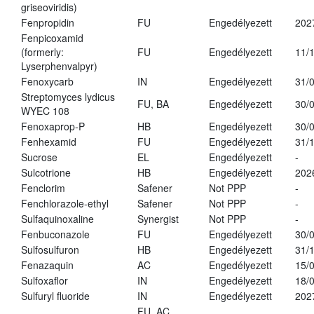
griseoviridis)
Fenpropidin
FU
Engedélyezett
202
Fenpicoxamid
(formerly:
FU
Engedélyezett
11/
Lyserphenvalpyr)
Fenoxycarb
IN
Engedélyezett
31/
Streptomyces lydicus
FU, BA
Engedélyezett
30/
WYEC 108
Fenoxaprop-P
HB
Engedélyezett
30/
Fenhexamid
FU
Engedélyezett
31/
Sucrose
EL
Engedélyezett
-
Sulcotrione
HB
Engedélyezett
202
Fenclorim
Safener
Not PPP
-
Fenchlorazole-ethyl
Safener
Not PPP
-
Sulfaquinoxaline
Synergist
Not PPP
-
Fenbuconazole
FU
Engedélyezett
30/
Sulfosulfuron
HB
Engedélyezett
31/
Fenazaquin
AC
Engedélyezett
15/
Sulfoxaflor
IN
Engedélyezett
18/
Sulfuryl fluoride
IN
Engedélyezett
202
FU, AC,