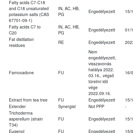
Fatty acids C7-C18
and C18 unsaturated
IN, AC, HB,
Engedélyezett
15/
potassium salts (CAS
PG
67701-09-1)
Fatty acids C7 to
IN, AC, HB,
Engedélyezett
01/
C20
PG
Fat distilation
RE
Engedélyezett
202
residues
Nem
engedélyezett,
visszavonás
hatálya 2022.
Famoxadone
FU
16/
03.16., végső
türelmi idő
vége
2022.09.16.
Extract from tea tree
FU
Engedélyezett
15/
Extender
Synergist
Not PPP
-
Trichoderma
asperellum (strain
FU
Engedélyezett
15/
T34)
Eugenol
FU
Engedélyezett
15/