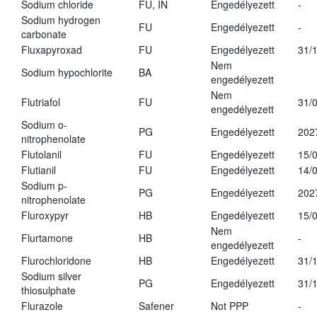
Sodium chloride
FU, IN
Engedélyezett
-
Sodium hydrogen
FU
Engedélyezett
-
carbonate
Fluxapyroxad
FU
Engedélyezett
31/
Nem
Sodium hypochlorite
BA
engedélyezett
Nem
Flutriafol
FU
31/
engedélyezett
Sodium o-
PG
Engedélyezett
202
nitrophenolate
Flutolanil
FU
Engedélyezett
15/
Flutianil
FU
Engedélyezett
14/
Sodium p-
PG
Engedélyezett
202
nitrophenolate
Fluroxypyr
HB
Engedélyezett
15/
Nem
Flurtamone
HB
-
engedélyezett
Flurochloridone
HB
Engedélyezett
31/
Sodium silver
PG
Engedélyezett
31/
thiosulphate
Flurazole
Safener
Not PPP
-