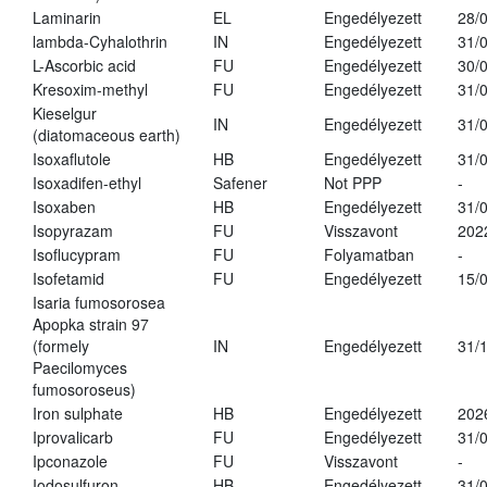
Laminarin
EL
Engedélyezett
28/
lambda-Cyhalothrin
IN
Engedélyezett
31/
L-Ascorbic acid
FU
Engedélyezett
30/
Kresoxim-methyl
FU
Engedélyezett
31/
Kieselgur
IN
Engedélyezett
31/
(diatomaceous earth)
Isoxaflutole
HB
Engedélyezett
31/
Isoxadifen-ethyl
Safener
Not PPP
-
Isoxaben
HB
Engedélyezett
31/
Isopyrazam
FU
Visszavont
202
Isoflucypram
FU
Folyamatban
-
Isofetamid
FU
Engedélyezett
15/
Isaria fumosorosea
Apopka strain 97
(formely
IN
Engedélyezett
31/
Paecilomyces
fumosoroseus)
Iron sulphate
HB
Engedélyezett
202
Iprovalicarb
FU
Engedélyezett
31/
Ipconazole
FU
Visszavont
-
Iodosulfuron
HB
Engedélyezett
31/