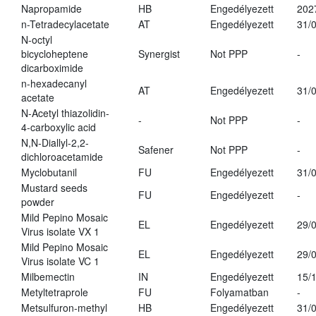
Napropamide
HB
Engedélyezett
202
n-Tetradecylacetate
AT
Engedélyezett
31/
N-octyl
bicycloheptene
Synergist
Not PPP
-
dicarboximide
n-hexadecanyl
AT
Engedélyezett
31/
acetate
N-Acetyl thiazolidin-
-
Not PPP
-
4-carboxylic acid
N,N-Diallyl-2,2-
Safener
Not PPP
-
dichloroacetamide
Myclobutanil
FU
Engedélyezett
31/
Mustard seeds
FU
Engedélyezett
-
powder
Mild Pepino Mosaic
EL
Engedélyezett
29/
Virus isolate VX 1
Mild Pepino Mosaic
EL
Engedélyezett
29/
Virus isolate VC 1
Milbemectin
IN
Engedélyezett
15/
Metyltetraprole
FU
Folyamatban
-
Metsulfuron-methyl
HB
Engedélyezett
31/