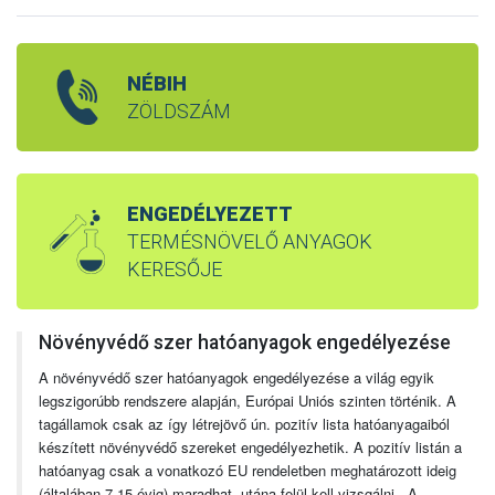
NÉBIH
ZÖLDSZÁM
ENGEDÉLYEZETT
TERMÉSNÖVELŐ ANYAGOK
KERESŐJE
Növényvédő szer hatóanyagok engedélyezése
A növényvédő szer hatóanyagok engedélyezése a világ egyik
legszigorúbb rendszere alapján, Európai Uniós szinten történik. A
tagállamok csak az így létrejövő ún. pozitív lista hatóanyagaiból
készített növényvédő szereket engedélyezhetik. A pozitív listán a
hatóanyag csak a vonatkozó EU rendeletben meghatározott ideig
(általában 7-15 évig) maradhat, utána felül kell vizsgálni. A