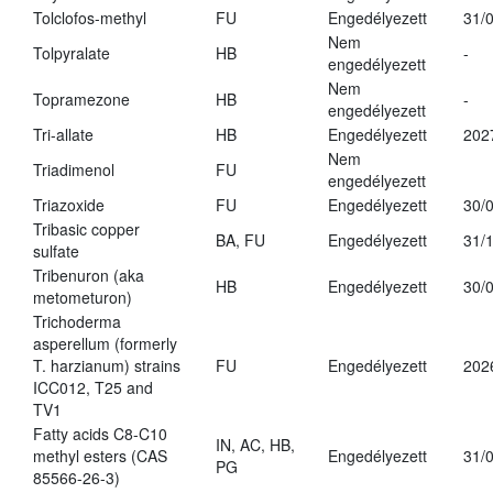
Tolclofos-methyl
FU
Engedélyezett
31/
Nem
Tolpyralate
HB
-
engedélyezett
Nem
Topramezone
HB
-
engedélyezett
Tri-allate
HB
Engedélyezett
202
Nem
Triadimenol
FU
engedélyezett
Triazoxide
FU
Engedélyezett
30/
Tribasic copper
BA, FU
Engedélyezett
31/
sulfate
Tribenuron (aka
HB
Engedélyezett
30/
metometuron)
Trichoderma
asperellum (formerly
T. harzianum) strains
FU
Engedélyezett
202
ICC012, T25 and
TV1
Fatty acids C8-C10
IN, AC, HB,
methyl esters (CAS
Engedélyezett
31/
PG
85566-26-3)