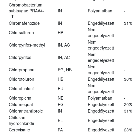
Chromobacterium
subtsugae PRAA4-
IN
Folyamatban
-
1T
Chromafenozide
IN
Engedélyezett
31/
Nem
Chlorsulfuron
HB
engedélyezett
Nem
Chlorpyrifos-methyl
IN, AC
engedélyezett
Nem
Chlorpyrifos
IN, AC
engedélyezett
Nem
Chlorpropham
PG, HB
-
engedélyezett
Chlorotoluron
HB
Engedélyezett
30/
Nem
Chlorothalonil
FU
-
engedélyezett
Chloropicrin
NE
Folyamatban
-
Chlormequat
PG
Engedélyezett
202
Chlorantraniliprole
IN
Engedélyezett
31/
Chitosan
EL
Engedélyezett
-
hydrochloride
Cerevisane
PA
Engedélyezett
23/