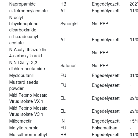
Napropamide
HB
Engedélyezett
202
n-Tetradecylacetate
AT
Engedélyezett
31/
N-octyl
bicycloheptene
Synergist
Not PPP
-
dicarboximide
n-hexadecanyl
AT
Engedélyezett
31/
acetate
N-Acetyl thiazolidin-
-
Not PPP
-
4-carboxylic acid
N,N-Diallyl-2,2-
Safener
Not PPP
-
dichloroacetamide
Myclobutanil
FU
Engedélyezett
31/
Mustard seeds
FU
Engedélyezett
-
powder
Mild Pepino Mosaic
EL
Engedélyezett
29/
Virus isolate VX 1
Mild Pepino Mosaic
EL
Engedélyezett
29/
Virus isolate VC 1
Milbemectin
IN
Engedélyezett
15/
Metyltetraprole
FU
Folyamatban
-
Metsulfuron-methyl
HB
Engedélyezett
31/