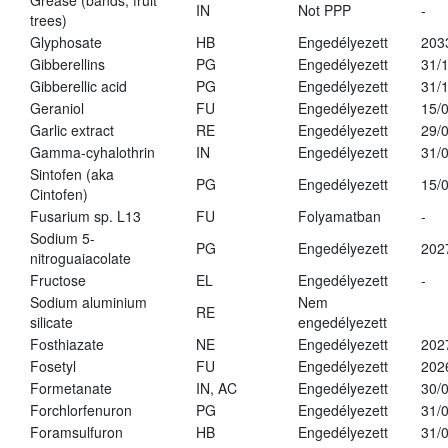
Grease (bands, fruit
IN
Not PPP
-
trees)
Glyphosate
HB
Engedélyezett
203
Gibberellins
PG
Engedélyezett
31/
Gibberellic acid
PG
Engedélyezett
31/
Geraniol
FU
Engedélyezett
15/
Garlic extract
RE
Engedélyezett
29/
Gamma-cyhalothrin
IN
Engedélyezett
31/
Sintofen (aka
PG
Engedélyezett
15/
Cintofen)
Fusarium sp. L13
FU
Folyamatban
-
Sodium 5-
PG
Engedélyezett
202
nitroguaiacolate
Fructose
EL
Engedélyezett
-
Sodium aluminium
Nem
RE
silicate
engedélyezett
Fosthiazate
NE
Engedélyezett
202
Fosetyl
FU
Engedélyezett
202
Formetanate
IN, AC
Engedélyezett
30/
Forchlorfenuron
PG
Engedélyezett
31/
Foramsulfuron
HB
Engedélyezett
31/