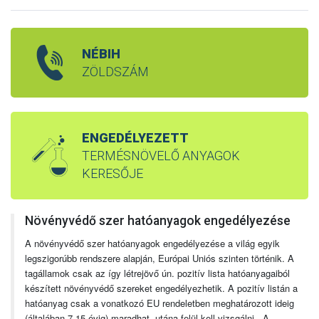
NÉBIH
ZÖLDSZÁM
ENGEDÉLYEZETT
TERMÉSNÖVELŐ ANYAGOK
KERESŐJE
Növényvédő szer hatóanyagok engedélyezése
A növényvédő szer hatóanyagok engedélyezése a világ egyik
legszigorúbb rendszere alapján, Európai Uniós szinten történik. A
tagállamok csak az így létrejövő ún. pozitív lista hatóanyagaiból
készített növényvédő szereket engedélyezhetik. A pozitív listán a
hatóanyag csak a vonatkozó EU rendeletben meghatározott ideig
(általában 7-15 évig) maradhat, utána felül kell vizsgálni. A