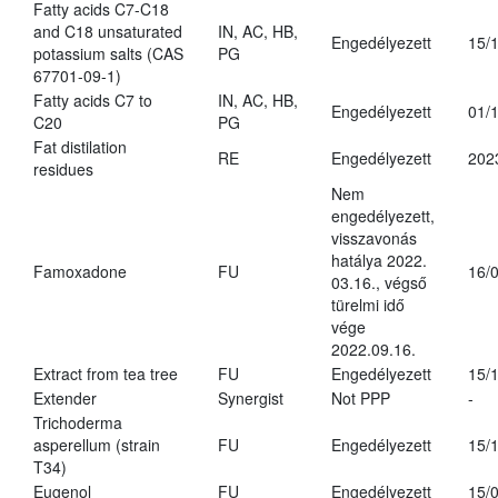
Fatty acids C7-C18
and C18 unsaturated
IN, AC, HB,
Engedélyezett
15/
potassium salts (CAS
PG
67701-09-1)
Fatty acids C7 to
IN, AC, HB,
Engedélyezett
01/
C20
PG
Fat distilation
RE
Engedélyezett
202
residues
Nem
engedélyezett,
visszavonás
hatálya 2022.
Famoxadone
FU
16/
03.16., végső
türelmi idő
vége
2022.09.16.
Extract from tea tree
FU
Engedélyezett
15/
Extender
Synergist
Not PPP
-
Trichoderma
asperellum (strain
FU
Engedélyezett
15/
T34)
Eugenol
FU
Engedélyezett
15/