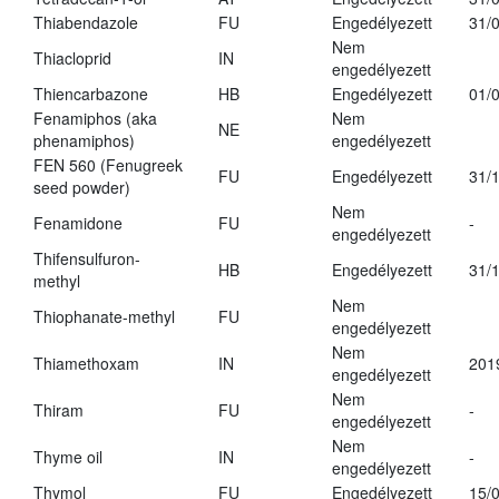
Thiabendazole
FU
Engedélyezett
31/
Nem
Thiacloprid
IN
engedélyezett
Thiencarbazone
HB
Engedélyezett
01/
Fenamiphos (aka
Nem
NE
phenamiphos)
engedélyezett
FEN 560 (Fenugreek
FU
Engedélyezett
31/
seed powder)
Nem
Fenamidone
FU
-
engedélyezett
Thifensulfuron-
HB
Engedélyezett
31/
methyl
Nem
Thiophanate-methyl
FU
engedélyezett
Nem
Thiamethoxam
IN
201
engedélyezett
Nem
Thiram
FU
-
engedélyezett
Nem
Thyme oil
IN
-
engedélyezett
Thymol
FU
Engedélyezett
15/