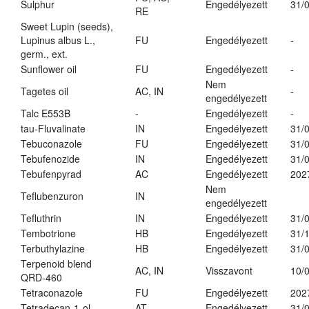
Sulphur
Engedélyezett
31/
RE
Sweet Lupin (seeds),
Lupinus albus L.,
FU
Engedélyezett
-
germ., ext.
Sunflower oil
FU
Engedélyezett
-
Nem
Tagetes oil
AC, IN
-
engedélyezett
Talc E553B
-
Engedélyezett
-
tau-Fluvalinate
IN
Engedélyezett
31/
Tebuconazole
FU
Engedélyezett
31/
Tebufenozide
IN
Engedélyezett
31/
Tebufenpyrad
AC
Engedélyezett
202
Nem
Teflubenzuron
IN
engedélyezett
Tefluthrin
IN
Engedélyezett
31/
Tembotrione
HB
Engedélyezett
31/
Terbuthylazine
HB
Engedélyezett
31/
Terpenoid blend
AC, IN
Visszavont
10/
QRD-460
Tetraconazole
FU
Engedélyezett
202
Tetradecan-1-ol
AT
Engedélyezett
31/