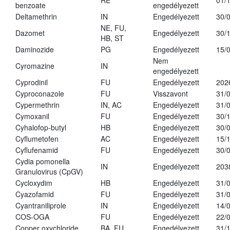
RE
01/
benzoate
engedélyezett
Deltamethrin
IN
Engedélyezett
30/
NE, FU,
Dazomet
Engedélyezett
30/
HB, ST
Daminozide
PG
Engedélyezett
15/
Nem
Cyromazine
IN
engedélyezett
Cyprodinil
FU
Engedélyezett
202
Cyproconazole
FU
Visszavont
31/
Cypermethrin
IN, AC
Engedélyezett
31/
Cymoxanil
FU
Engedélyezett
30/
Cyhalofop-butyl
HB
Engedélyezett
30/
Cyflumetofen
AC
Engedélyezett
15/
Cyflufenamid
FU
Engedélyezett
30/
Cydia pomonella
IN
Engedélyezett
203
Granulovirus (CpGV)
Cycloxydim
HB
Engedélyezett
31/
Cyazofamid
FU
Engedélyezett
31/
Cyantraniliprole
IN
Engedélyezett
14/
COS-OGA
FU
Engedélyezett
22/
Copper oxychloride
BA, FU
Engedélyezett
31/