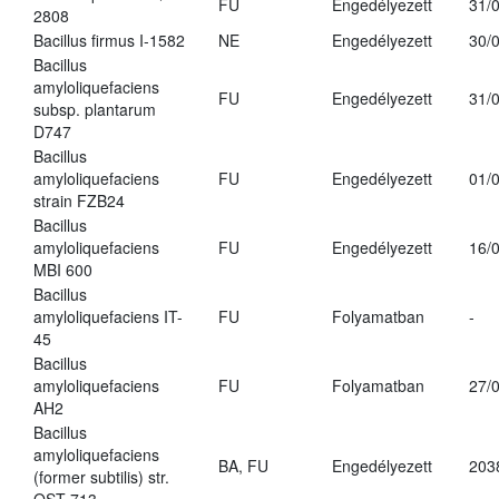
FU
Engedélyezett
31/
2808
Bacillus firmus I-1582
NE
Engedélyezett
30/
Bacillus
amyloliquefaciens
FU
Engedélyezett
31/
subsp. plantarum
D747
Bacillus
amyloliquefaciens
FU
Engedélyezett
01/
strain FZB24
Bacillus
amyloliquefaciens
FU
Engedélyezett
16/
MBI 600
Bacillus
amyloliquefaciens IT-
FU
Folyamatban
-
45
Bacillus
amyloliquefaciens
FU
Folyamatban
27/
AH2
Bacillus
amyloliquefaciens
BA, FU
Engedélyezett
203
(former subtilis) str.