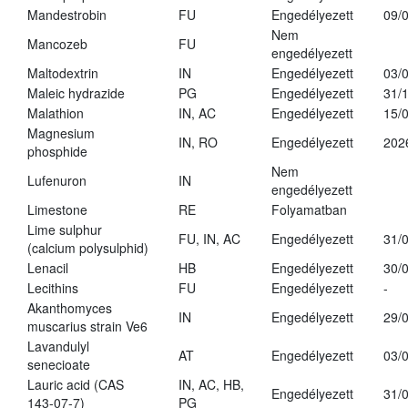
Mandestrobin
FU
Engedélyezett
09/
Nem
Mancozeb
FU
engedélyezett
Maltodextrin
IN
Engedélyezett
03/
Maleic hydrazide
PG
Engedélyezett
31/
Malathion
IN, AC
Engedélyezett
15/
Magnesium
IN, RO
Engedélyezett
202
phosphide
Nem
Lufenuron
IN
engedélyezett
Limestone
RE
Folyamatban
Lime sulphur
FU, IN, AC
Engedélyezett
31/
(calcium polysulphid)
Lenacil
HB
Engedélyezett
30/
Lecithins
FU
Engedélyezett
-
Akanthomyces
IN
Engedélyezett
29/
muscarius strain Ve6
Lavandulyl
AT
Engedélyezett
03/
senecioate
Lauric acid (CAS
IN, AC, HB,
Engedélyezett
31/
143-07-7)
PG