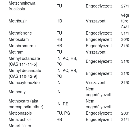
Metschnikowia
FU
Engedélyezett
27/
fructicola
vég
Metribuzin
HB
Visszavont
türe
24/
Metrafenone
FU
Engedélyezett
31/
Metosulam
HB
Engedélyezett
30/
Metobromuron
HB
Engedélyezett
31/
Metiram
FU
Visszavont
Methyl octanoate
IN, AC, HB,
Engedélyezett
31/
(CAS 111-11-5)
PG
Methyl decanoate
IN, AC, HB,
Engedélyezett
31/
(CAS 110-42-9)
PG
Methoxyfenozide
IN
Visszavont
31/
Nem
Methomyl
IN
engedélyezett
Methiocarb (aka
Nem
IN, RE
mercaptodimethur)
engedélyezett
Metconazole
FU, PG
Engedélyezett
203
Metazachlor
HB
Engedélyezett
31/
Metarhizium