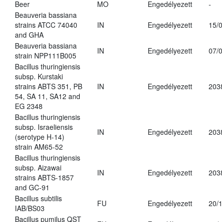
Beer
MO
Engedélyezett
-
Beauveria bassiana
strains ATCC 74040
IN
Engedélyezett
15/
and GHA
Beauveria bassiana
IN
Engedélyezett
07/
strain NPP111B005
Bacillus thuringiensis
subsp. Kurstaki
strains ABTS 351, PB
IN
Engedélyezett
203
54, SA 11, SA12 and
EG 2348
Bacillus thuringiensis
subsp. Israeliensis
IN
Engedélyezett
203
(serotype H-14)
strain AM65-52
Bacillus thuringiensis
subsp. Aizawai
IN
Engedélyezett
203
strains ABTS-1857
and GC-91
Bacillus subtilis
FU
Engedélyezett
20/
IAB/BS03
Bacillus pumilus QST