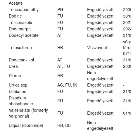
Acetate
Trinexapac-ethyl
PG
Engedélyezett
203
Dodine
FU
Engedélyezett
30/
Triticonazole
FU
Engedélyezett
202
Dodemorph
FU
Engedélyezett
202
Dodecyl acetate
AT
Engedélyezett
31/
vég
Tritosulforon
HB
Visszavont
türe
07/
Dodecan-1-ol
AT
Engedélyezett
31/
Urea
AT, FU
Engedélyezett
203
Nem
Diuron
HB
engedélyezett
Urtica spp.
AC, FU, IN
Engedélyezett
-
Dithianon
FU
Engedélyezett
31/
Disodium
FU
Engedélyezett
31/
phosphonate
Valifenalate (formerly
FU
Engedélyezett
01/
Valiphenal)
Nem
Diquat (dibromide)
HB, DE
-
engedélyezett