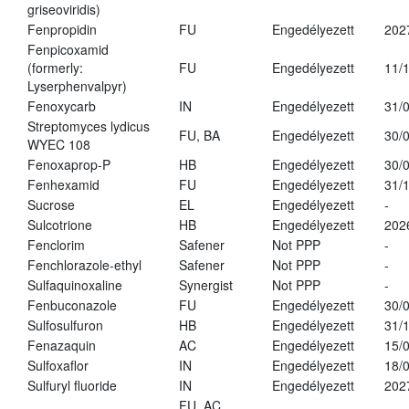
griseoviridis)
Fenpropidin
FU
Engedélyezett
202
Fenpicoxamid
(formerly:
FU
Engedélyezett
11/
Lyserphenvalpyr)
Fenoxycarb
IN
Engedélyezett
31/
Streptomyces lydicus
FU, BA
Engedélyezett
30/
WYEC 108
Fenoxaprop-P
HB
Engedélyezett
30/
Fenhexamid
FU
Engedélyezett
31/
Sucrose
EL
Engedélyezett
-
Sulcotrione
HB
Engedélyezett
202
Fenclorim
Safener
Not PPP
-
Fenchlorazole-ethyl
Safener
Not PPP
-
Sulfaquinoxaline
Synergist
Not PPP
-
Fenbuconazole
FU
Engedélyezett
30/
Sulfosulfuron
HB
Engedélyezett
31/
Fenazaquin
AC
Engedélyezett
15/
Sulfoxaflor
IN
Engedélyezett
18/
Sulfuryl fluoride
IN
Engedélyezett
202
FU, AC,