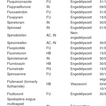
Fluquinconazole
FU
Engedélyezett
31/
Flupyradifurone
IN
Engedélyezett
09/
Fluoxastrobin
FU
Engedélyezett
31/
Fluopyram
FU
Engedélyezett
15/
Spinetoram
IN
Engedélyezett
30/
Spinosad
IN
Engedélyezett
01/
Nem
Spirodiclofen
AC, IN
engedélyezett
Spiromesifen
AC, IN
Engedélyezett
30/
Fluopicolide
FU
Engedélyezett
31/
Fluometuron
HB
Engedélyezett
15/
Spirotetramat
IN
Engedélyezett
30/
Flumioxazin
HB
Engedélyezett
30/
Flumetralin
PG
Engedélyezett
15/
Spiroxamine
FU
Engedélyezett
30/
vég
Flufenacet (formerly
HB
Visszavont
türe
fluthiamide)
10/
Fludioxonil
FU
Engedélyezett
30/
Spodoptera exigua
multicapsid