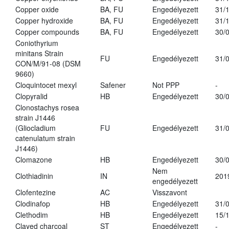
Copper oxide
BA, FU
Engedélyezett
31/
Copper hydroxide
BA, FU
Engedélyezett
31/
Copper compounds
BA, FU
Engedélyezett
30/
Coniothyrium
minitans Strain
FU
Engedélyezett
31/
CON/M/91-08 (DSM
9660)
Cloquintocet mexyl
Safener
Not PPP
-
Clopyralid
HB
Engedélyezett
30/
Clonostachys rosea
strain J1446
(Gliocladium
FU
Engedélyezett
31/
catenulatum strain
J1446)
Clomazone
HB
Engedélyezett
30/
Nem
Clothiadinin
IN
201
engedélyezett
Clofentezine
AC
Visszavont
Clodinafop
HB
Engedélyezett
31/
Clethodim
HB
Engedélyezett
15/
Clayed charcoal
ST
Engedélyezett
-