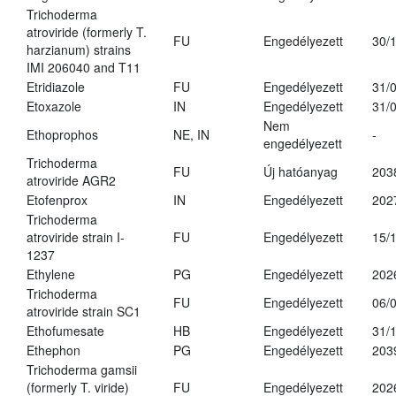
Trichoderma
atroviride (formerly T.
FU
Engedélyezett
30/
harzianum) strains
IMI 206040 and T11
Etridiazole
FU
Engedélyezett
31/
Etoxazole
IN
Engedélyezett
31/
Nem
Ethoprophos
NE, IN
-
engedélyezett
Trichoderma
FU
Új hatóanyag
203
atroviride AGR2
Etofenprox
IN
Engedélyezett
202
Trichoderma
atroviride strain I-
FU
Engedélyezett
15/
1237
Ethylene
PG
Engedélyezett
202
Trichoderma
FU
Engedélyezett
06/
atroviride strain SC1
Ethofumesate
HB
Engedélyezett
31/
Ethephon
PG
Engedélyezett
203
Trichoderma gamsii
(formerly T. viride)
FU
Engedélyezett
202