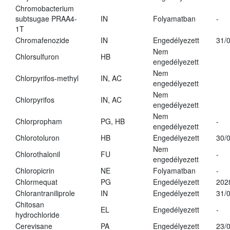
Chromobacterium
subtsugae PRAA4-
IN
Folyamatban
-
1T
Chromafenozide
IN
Engedélyezett
31/
Nem
Chlorsulfuron
HB
engedélyezett
Nem
Chlorpyrifos-methyl
IN, AC
engedélyezett
Nem
Chlorpyrifos
IN, AC
engedélyezett
Nem
Chlorpropham
PG, HB
-
engedélyezett
Chlorotoluron
HB
Engedélyezett
30/
Nem
Chlorothalonil
FU
-
engedélyezett
Chloropicrin
NE
Folyamatban
-
Chlormequat
PG
Engedélyezett
202
Chlorantraniliprole
IN
Engedélyezett
31/
Chitosan
EL
Engedélyezett
-
hydrochloride
Cerevisane
PA
Engedélyezett
23/