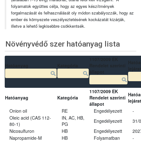
folyamatok együttes célja, hogy az egyes készítmények
forgalmazását és felhasználását oly módon szabályozzák, hogy az
ember és környezete veszélyeztetésének kockázatát kizárják,
illetve a lehető legkisebbre csökkentsék.
Növényvédő szer hatóanyag lista
1107/2009 EK
Ható
Hatóanyag
Kategória
Rendelet szerinti
lejára
állapot
1107/2009 EK
Ható
Hatóanyag
Kategória
Rendelet szerinti
lejára
állapot
Onion oil
RE
Engedélyezett
-
Oleic acid (CAS 112-
IN, AC, HB,
Engedélyezett
31/
80-1)
PG
Nicosulfuron
HB
Engedélyezett
202
Napropamide-M
HB
Folyamatban
-