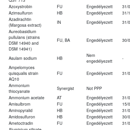
QST 713
Azoxystrobin
FU
Engedélyezett
31/
Azimsulfuron
HB
Engedélyezett
31/
Azadirachtin
IN
Engedélyezett
31/
(Margosa extract)
Aureobasidium
pullulans (strains
FU, BA
Engedélyezett
30/
DSM 14940 and
DSM 14941)
Nem
Asulam sodium
HB
-
engedélyezett
Ampelomyces
quisqualis strain
FU
Engedélyezett
31/
AQ10
Ammonium
Synergist
Not PPP
thiocyanate
Ammonium acetate
AT
Engedélyezett
31/
Amisulbrom
FU
Engedélyezett
15/
Aminopyralid
HB
Engedélyezett
31/
Amidosulfuron
HB
Engedélyezett
30/
Ametoctradin
FU
Engedélyezett
31/
Aluminium silicate