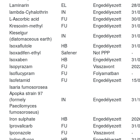
Laminarin
EL
Engedélyezett
28/
lambda-Cyhalothrin
IN
Engedélyezett
31/
L-Ascorbic acid
FU
Engedélyezett
30/
Kresoxim-methyl
FU
Engedélyezett
31/
Kieselgur
IN
Engedélyezett
31/
(diatomaceous earth)
Isoxaflutole
HB
Engedélyezett
31/
Isoxadifen-ethyl
Safener
Not PPP
-
Isoxaben
HB
Engedélyezett
31/
Isopyrazam
FU
Visszavont
202
Isoflucypram
FU
Folyamatban
-
Isofetamid
FU
Engedélyezett
15/
Isaria fumosorosea
Apopka strain 97
(formely
IN
Engedélyezett
31/
Paecilomyces
fumosoroseus)
Iron sulphate
HB
Engedélyezett
202
Iprovalicarb
FU
Engedélyezett
31/
Ipconazole
FU
Visszavont
-
Iodosulfuron
HB
Engedélyezett
31/