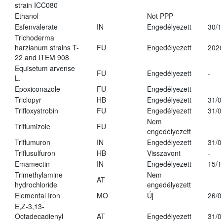
strain ICC080
Ethanol
-
Not PPP
-
Esfenvalerate
IN
Engedélyezett
30/
Trichoderma
harzianum strains T-
FU
Engedélyezett
202
22 and ITEM 908
Equisetum arvense
FU
Engedélyezett
-
L.
Epoxiconazole
FU
Engedélyezett
Triclopyr
HB
Engedélyezett
31/
Trifloxystrobin
FU
Engedélyezett
31/
Nem
Triflumizole
FU
engedélyezett
Triflumuron
IN
Engedélyezett
31/
Triflusulfuron
HB
Visszavont
-
Emamectin
IN
Engedélyezett
15/
Trimethylamine
Nem
AT
hydrochloride
engedélyezett
Elemental Iron
MO
Új
26/
E,Z-3,13-
Octadecadienyl
AT
Engedélyezett
31/