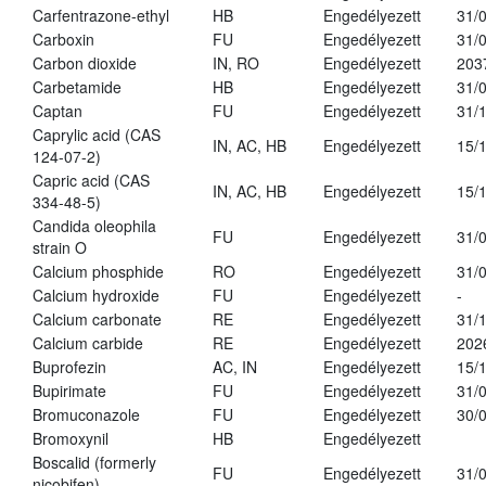
Carfentrazone-ethyl
HB
Engedélyezett
31/
Carboxin
FU
Engedélyezett
31/
Carbon dioxide
IN, RO
Engedélyezett
203
Carbetamide
HB
Engedélyezett
31/
Captan
FU
Engedélyezett
31/
Caprylic acid (CAS
IN, AC, HB
Engedélyezett
15/
124-07-2)
Capric acid (CAS
IN, AC, HB
Engedélyezett
15/
334-48-5)
Candida oleophila
FU
Engedélyezett
31/
strain O
Calcium phosphide
RO
Engedélyezett
31/
Calcium hydroxide
FU
Engedélyezett
-
Calcium carbonate
RE
Engedélyezett
31/
Calcium carbide
RE
Engedélyezett
202
Buprofezin
AC, IN
Engedélyezett
15/
Bupirimate
FU
Engedélyezett
31/
Bromuconazole
FU
Engedélyezett
30/
Bromoxynil
HB
Engedélyezett
Boscalid (formerly
FU
Engedélyezett
31/
nicobifen)