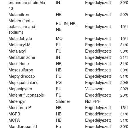
brunneum strain Ma
IN
Engedélyezett
30/
43
Metamitron
HB
Engedélyezett
202
Metam (incl. -
FU, IN, HB,
potassium and -
Engedélyezett
15/
NE
sodium)
Metaldehyde
MO
Engedélyezett
15/
Metalaxyl-M
FU
Engedélyezett
31/
Metalaxyl
FU
Engedélyezett
30/
Metaflumizone
IN
Engedélyezett
31/
Mesotrione
HB
Engedélyezett
31/
Mesosulfuron
HB
Engedélyezett
30/
Meptyldinocap
FU
Engedélyezett
31/
Mepiquat chlorid
PG
Engedélyezett
204
Mepanipyrim
FU
Visszavont
202
Mefentrifluconazole
FU
Engedélyezett
20/
Mefenpyr
Safener
Not PPP
-
Mecoprop-P
HB
Engedélyezett
15/
MCPB
HB
Engedélyezett
31/
MCPA
HB
Engedélyezett
31/
Mandipropamid
Fu
Engedélyezett
30/