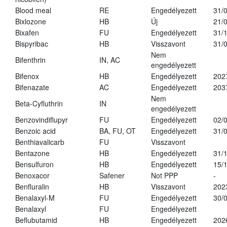
Blood meal
RE
Engedélyezett
31/
Bixlozone
HB
Új
21/
Bixafen
FU
Engedélyezett
31/
Bispyribac
HB
Visszavont
31/
Nem
Bifenthrin
IN, AC
engedélyezett
Bifenox
HB
Engedélyezett
202
Bifenazate
AC
Engedélyezett
203
Nem
Beta-Cyfluthrin
IN
engedélyezett
Benzovindiflupyr
FU
Engedélyezett
02/
Benzoic acid
BA, FU, OT
Engedélyezett
31/
Benthiavalicarb
FU
Visszavont
Bentazone
HB
Engedélyezett
31/
Bensulfuron
HB
Engedélyezett
15/
Benoxacor
Safener
Not PPP
-
Benfluralin
HB
Visszavont
202
Benalaxyl-M
FU
Engedélyezett
30/
Benalaxyl
FU
Engedélyezett
Beflubutamid
HB
Engedélyezett
202