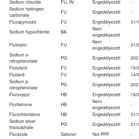
Sodium chloride
FU, IN
Engedélyezett
-
Sodium hydrogen
FU
Engedélyezett
-
carbonate
Fluxapyroxad
FU
Engedélyezett
31/
Nem
Sodium hypochlorite
BA
engedélyezett
Nem
Flutriafol
FU
31/
engedélyezett
Sodium o-
PG
Engedélyezett
202
nitrophenolate
Flutolanil
FU
Engedélyezett
15/
Flutianil
FU
Engedélyezett
14/
Sodium p-
PG
Engedélyezett
202
nitrophenolate
Fluroxypyr
HB
Engedélyezett
15/
Nem
Flurtamone
HB
-
engedélyezett
Flurochloridone
HB
Engedélyezett
31/
Sodium silver
PG
Engedélyezett
31/
thiosulphate
Flurazole
Safener
Not PPP
-