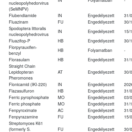
IN
Folyamatban
-
nucleopolyhedorvirus
(SeMNPV)
Flubendiamide
IN
Engedélyezett
31/
Fluazinam
FU
Engedélyezett
30/
Spodoptera littoralis
IN
Engedélyezett
15/
nucleopolyhedrovirus
Fluazifop-P
HB
Engedélyezett
30/
Florpyrauxifen-
HB
Folyamatban
-
benzyl
Florasulam
HB
Engedélyezett
31/
Straight Chain
Lepidopteran
AT
Engedélyezett
30/
Pheromones
Flonicamid (IKI-220)
IN
Engedélyezett
202
Flazasulfuron
HB
Engedélyezett
31/
Ferric pyrophosphate
MO
Engedélyezett
03/
Ferric phosphate
MO
Engedélyezett
31/
Fenpyroximate
AC
Engedélyezett
31/
Fenpyrazamine
FU
Engedélyezett
15/
Streptomyces K61
(formerly S.
FU
Engedélyezett
30/