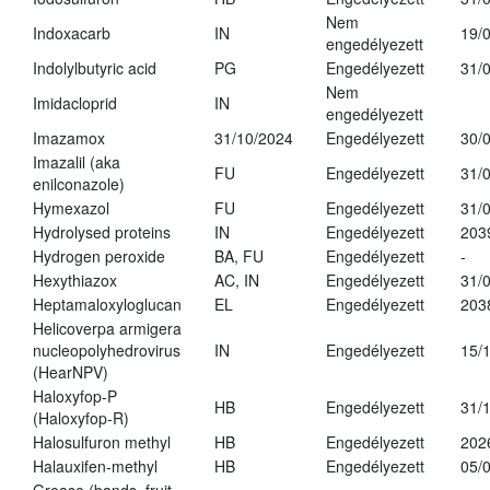
Nem
Indoxacarb
IN
19/
engedélyezett
Indolylbutyric acid
PG
Engedélyezett
31/
Nem
Imidacloprid
IN
engedélyezett
Imazamox
31/10/2024
Engedélyezett
30/
Imazalil (aka
FU
Engedélyezett
31/
enilconazole)
Hymexazol
FU
Engedélyezett
31/
Hydrolysed proteins
IN
Engedélyezett
203
Hydrogen peroxide
BA, FU
Engedélyezett
-
Hexythiazox
AC, IN
Engedélyezett
31/
Heptamaloxyloglucan
EL
Engedélyezett
203
Helicoverpa armigera
nucleopolyhedrovirus
IN
Engedélyezett
15/
(HearNPV)
Haloxyfop-P
HB
Engedélyezett
31/
(Haloxyfop-R)
Halosulfuron methyl
HB
Engedélyezett
202
Halauxifen-methyl
HB
Engedélyezett
05/