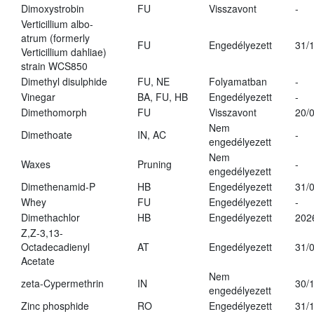
Dimoxystrobin
FU
Visszavont
-
Verticillium albo-
atrum (formerly
FU
Engedélyezett
31/
Verticillium dahliae)
strain WCS850
Dimethyl disulphide
FU, NE
Folyamatban
-
Vinegar
BA, FU, HB
Engedélyezett
-
Dimethomorph
FU
Visszavont
20/
Nem
Dimethoate
IN, AC
-
engedélyezett
Nem
Waxes
Pruning
-
engedélyezett
Dimethenamid-P
HB
Engedélyezett
31/
Whey
FU
Engedélyezett
-
Dimethachlor
HB
Engedélyezett
202
Z,Z-3,13-
Octadecadienyl
AT
Engedélyezett
31/
Acetate
Nem
zeta-Cypermethrin
IN
30/
engedélyezett
Zinc phosphide
RO
Engedélyezett
31/