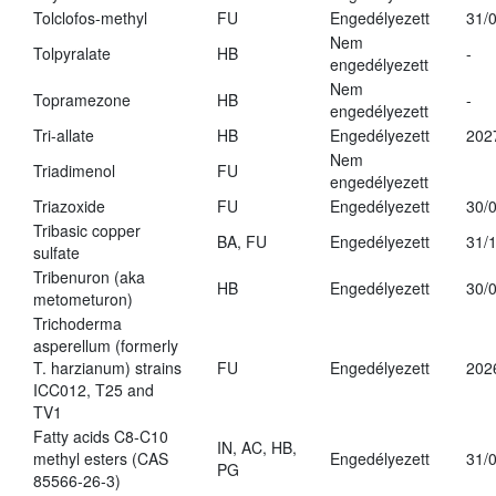
Tolclofos-methyl
FU
Engedélyezett
31/
Nem
Tolpyralate
HB
-
engedélyezett
Nem
Topramezone
HB
-
engedélyezett
Tri-allate
HB
Engedélyezett
202
Nem
Triadimenol
FU
engedélyezett
Triazoxide
FU
Engedélyezett
30/
Tribasic copper
BA, FU
Engedélyezett
31/
sulfate
Tribenuron (aka
HB
Engedélyezett
30/
metometuron)
Trichoderma
asperellum (formerly
T. harzianum) strains
FU
Engedélyezett
202
ICC012, T25 and
TV1
Fatty acids C8-C10
IN, AC, HB,
methyl esters (CAS
Engedélyezett
31/
PG
85566-26-3)