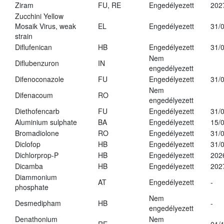
Ziram
FU, RE
Engedélyezett
202
Zucchini Yellow
Mosaik Virus, weak
EL
Engedélyezett
31/
strain
Diflufenican
HB
Engedélyezett
31/
Nem
Diflubenzuron
IN
engedélyezett
Difenoconazole
FU
Engedélyezett
31/
Nem
Difenacoum
RO
engedélyezett
Diethofencarb
FU
Engedélyezett
31/
Aluminium sulphate
BA
Engedélyezett
15/
Bromadiolone
RO
Engedélyezett
31/
Diclofop
HB
Engedélyezett
31/
Dichlorprop-P
HB
Engedélyezett
202
Dicamba
HB
Engedélyezett
202
Diammonium
AT
Engedélyezett
-
phosphate
Nem
Desmedipham
HB
-
engedélyezett
Denathonium
Nem