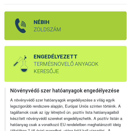
NÉBIH
ZÖLDSZÁM
ENGEDÉLYEZETT
TERMÉSNÖVELŐ ANYAGOK
KERESŐJE
Növényvédő szer hatóanyagok engedélyezése
A növényvédő szer hatóanyagok engedélyezése a világ egyik
legszigorúbb rendszere alapján, Európai Uniós szinten történik. A
tagállamok csak az így létrejövő ún. pozitív lista hatóanyagaiból
készített növényvédő szereket engedélyezhetik. A pozitív listán a
hatóanyag csak a vonatkozó EU rendeletben meghatározott ideig
(általában 7-15 évig) maradhat, utána felül kell vizsgálni. A