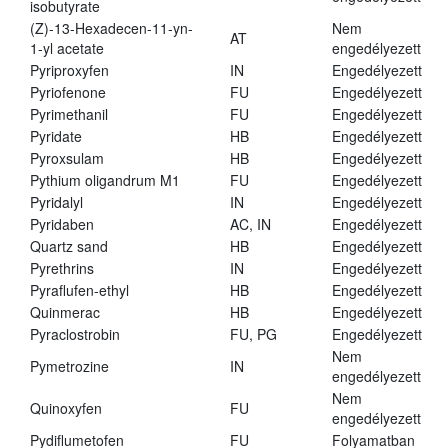
isobutyrate
(Z)-13-Hexadecen-11-yn-
Nem
AT
1-yl acetate
engedélyezett
Pyriproxyfen
IN
Engedélyezett
Pyriofenone
FU
Engedélyezett
Pyrimethanil
FU
Engedélyezett
Pyridate
HB
Engedélyezett
Pyroxsulam
HB
Engedélyezett
Pythium oligandrum M1
FU
Engedélyezett
Pyridalyl
IN
Engedélyezett
Pyridaben
AC, IN
Engedélyezett
Quartz sand
HB
Engedélyezett
Pyrethrins
IN
Engedélyezett
Pyraflufen-ethyl
HB
Engedélyezett
Quinmerac
HB
Engedélyezett
Pyraclostrobin
FU, PG
Engedélyezett
Nem
Pymetrozine
IN
engedélyezett
Nem
Quinoxyfen
FU
engedélyezett
Pydiflumetofen
FU
Folyamatban