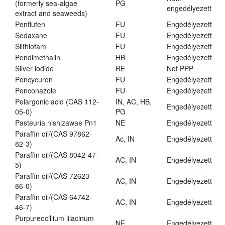
(formerly sea-algae
PG
engedélyezett
extract and seaweeds)
Penflufen
FU
Engedélyezett
Sedaxane
FU
Engedélyezett
Silthiofam
FU
Engedélyezett
Pendimethalin
HB
Engedélyezett
Silver iodide
RE
Not PPP
Pencycuron
FU
Engedélyezett
Penconazole
FU
Engedélyezett
Pelargonic acid (CAS 112-
IN, AC, HB,
Engedélyezett
05-0)
PG
Pasteuria nishizawae Pn1
NE
Engedélyezett
Paraffin oil/(CAS 97862-
Ac, IN
Engedélyezett
82-3)
Paraffin oil/(CAS 8042-47-
AC, IN
Engedélyezett
5)
Paraffin oil/(CAS 72623-
AC, IN
Engedélyezett
86-0)
Paraffin oil/(CAS 64742-
AC, IN
Engedélyezett
46-7)
Purpureocillium lilacinum
NE
Engedélyezett