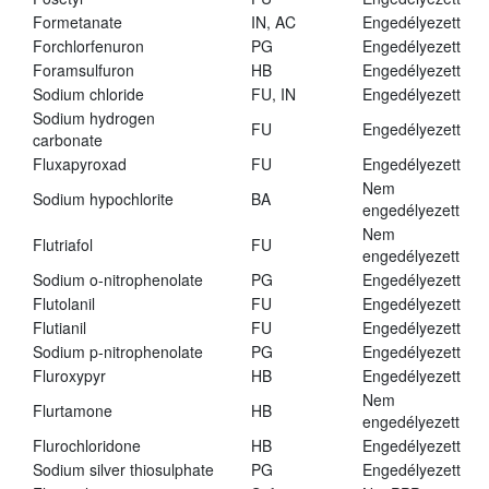
Formetanate
IN, AC
Engedélyezett
Forchlorfenuron
PG
Engedélyezett
Foramsulfuron
HB
Engedélyezett
Sodium chloride
FU, IN
Engedélyezett
Sodium hydrogen
FU
Engedélyezett
carbonate
Fluxapyroxad
FU
Engedélyezett
Nem
Sodium hypochlorite
BA
engedélyezett
Nem
Flutriafol
FU
engedélyezett
Sodium o-nitrophenolate
PG
Engedélyezett
Flutolanil
FU
Engedélyezett
Flutianil
FU
Engedélyezett
Sodium p-nitrophenolate
PG
Engedélyezett
Fluroxypyr
HB
Engedélyezett
Nem
Flurtamone
HB
engedélyezett
Flurochloridone
HB
Engedélyezett
Sodium silver thiosulphate
PG
Engedélyezett