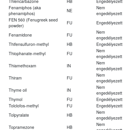
Thiencarbazone
HB
Engedélyezett
Fenamiphos (aka
Nem
NE
phenamiphos)
engedélyezett
FEN 560 (Fenugreek seed
FU
Engedélyezett
powder)
Nem
Fenamidone
FU
engedélyezett
Thifensulfuron-methyl
HB
Engedélyezett
Nem
Thiophanate-methyl
FU
engedélyezett
Nem
Thiamethoxam
IN
engedélyezett
Nem
Thiram
FU
engedélyezett
Nem
Thyme oil
IN
engedélyezett
Thymol
FU
Engedélyezett
Tolclofos-methyl
FU
Engedélyezett
Nem
Tolpyralate
HB
engedélyezett
Nem
Topramezone
HB