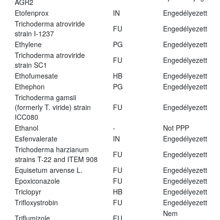
AGR2
Etofenprox
IN
Engedélyezett
Trichoderma atroviride
FU
Engedélyezett
strain I-1237
Ethylene
PG
Engedélyezett
Trichoderma atroviride
FU
Engedélyezett
strain SC1
Ethofumesate
HB
Engedélyezett
Ethephon
PG
Engedélyezett
Trichoderma gamsii
(formerly T. viride) strain
FU
Engedélyezett
ICC080
Ethanol
-
Not PPP
Esfenvalerate
IN
Engedélyezett
Trichoderma harzianum
FU
Engedélyezett
strains T-22 and ITEM 908
Equisetum arvense L.
FU
Engedélyezett
Epoxiconazole
FU
Engedélyezett
Triclopyr
HB
Engedélyezett
Trifloxystrobin
FU
Engedélyezett
Nem
Triflumizole
FU