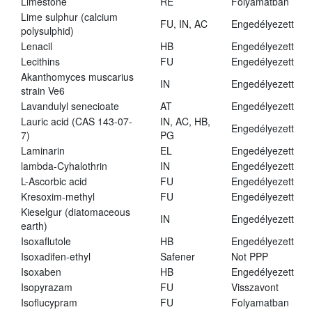
Limestone
RE
Folyamatban
Lime sulphur (calcium
FU, IN, AC
Engedélyezett
polysulphid)
Lenacil
HB
Engedélyezett
Lecithins
FU
Engedélyezett
Akanthomyces muscarius
IN
Engedélyezett
strain Ve6
Lavandulyl senecioate
AT
Engedélyezett
Lauric acid (CAS 143-07-
IN, AC, HB,
Engedélyezett
7)
PG
Laminarin
EL
Engedélyezett
lambda-Cyhalothrin
IN
Engedélyezett
L-Ascorbic acid
FU
Engedélyezett
Kresoxim-methyl
FU
Engedélyezett
Kieselgur (diatomaceous
IN
Engedélyezett
earth)
Isoxaflutole
HB
Engedélyezett
Isoxadifen-ethyl
Safener
Not PPP
Isoxaben
HB
Engedélyezett
Isopyrazam
FU
Visszavont
Isoflucypram
FU
Folyamatban