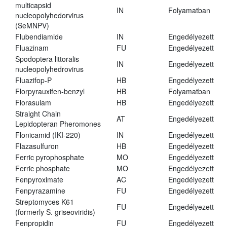
multicapsid
IN
Folyamatban
nucleopolyhedorvirus
(SeMNPV)
Flubendiamide
IN
Engedélyezett
Fluazinam
FU
Engedélyezett
Spodoptera littoralis
IN
Engedélyezett
nucleopolyhedrovirus
Fluazifop-P
HB
Engedélyezett
Florpyrauxifen-benzyl
HB
Folyamatban
Florasulam
HB
Engedélyezett
Straight Chain
AT
Engedélyezett
Lepidopteran Pheromones
Flonicamid (IKI-220)
IN
Engedélyezett
Flazasulfuron
HB
Engedélyezett
Ferric pyrophosphate
MO
Engedélyezett
Ferric phosphate
MO
Engedélyezett
Fenpyroximate
AC
Engedélyezett
Fenpyrazamine
FU
Engedélyezett
Streptomyces K61
FU
Engedélyezett
(formerly S. griseoviridis)
Fenpropidin
FU
Engedélyezett