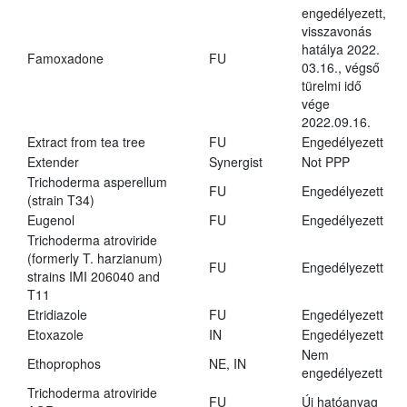
engedélyezett,
visszavonás
hatálya 2022.
Famoxadone
FU
03.16., végső
türelmi idő
vége
2022.09.16.
Extract from tea tree
FU
Engedélyezett
Extender
Synergist
Not PPP
Trichoderma asperellum
FU
Engedélyezett
(strain T34)
Eugenol
FU
Engedélyezett
Trichoderma atroviride
(formerly T. harzianum)
FU
Engedélyezett
strains IMI 206040 and
T11
Etridiazole
FU
Engedélyezett
Etoxazole
IN
Engedélyezett
Nem
Ethoprophos
NE, IN
engedélyezett
Trichoderma atroviride
FU
Új hatóanyag