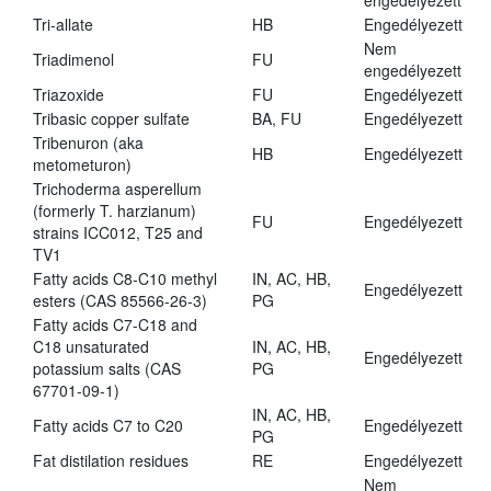
engedélyezett
Tri-allate
HB
Engedélyezett
Nem
Triadimenol
FU
engedélyezett
Triazoxide
FU
Engedélyezett
Tribasic copper sulfate
BA, FU
Engedélyezett
Tribenuron (aka
HB
Engedélyezett
metometuron)
Trichoderma asperellum
(formerly T. harzianum)
FU
Engedélyezett
strains ICC012, T25 and
TV1
Fatty acids C8-C10 methyl
IN, AC, HB,
Engedélyezett
esters (CAS 85566-26-3)
PG
Fatty acids C7-C18 and
C18 unsaturated
IN, AC, HB,
Engedélyezett
potassium salts (CAS
PG
67701-09-1)
IN, AC, HB,
Fatty acids C7 to C20
Engedélyezett
PG
Fat distilation residues
RE
Engedélyezett
Nem