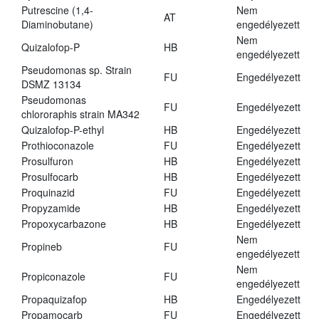
Putrescine (1,4-
Nem
AT
Diaminobutane)
engedélyezett
Nem
Quizalofop-P
HB
engedélyezett
Pseudomonas sp. Strain
FU
Engedélyezett
DSMZ 13134
Pseudomonas
FU
Engedélyezett
chlororaphis strain MA342
Quizalofop-P-ethyl
HB
Engedélyezett
Prothioconazole
FU
Engedélyezett
Prosulfuron
HB
Engedélyezett
Prosulfocarb
HB
Engedélyezett
Proquinazid
FU
Engedélyezett
Propyzamide
HB
Engedélyezett
Propoxycarbazone
HB
Engedélyezett
Nem
Propineb
FU
engedélyezett
Nem
Propiconazole
FU
engedélyezett
Propaquizafop
HB
Engedélyezett
Propamocarb
FU
Engedélyezett