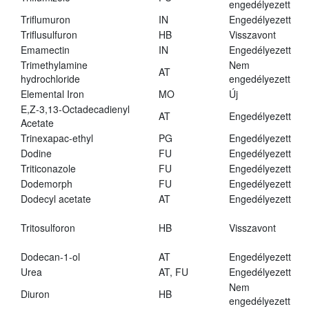
engedélyezett
Triflumuron
IN
Engedélyezett
Triflusulfuron
HB
Visszavont
Emamectin
IN
Engedélyezett
Trimethylamine
Nem
AT
hydrochloride
engedélyezett
Elemental Iron
MO
Új
E,Z-3,13-Octadecadienyl
AT
Engedélyezett
Acetate
Trinexapac-ethyl
PG
Engedélyezett
Dodine
FU
Engedélyezett
Triticonazole
FU
Engedélyezett
Dodemorph
FU
Engedélyezett
Dodecyl acetate
AT
Engedélyezett
Tritosulforon
HB
Visszavont
Dodecan-1-ol
AT
Engedélyezett
Urea
AT, FU
Engedélyezett
Nem
Diuron
HB
engedélyezett