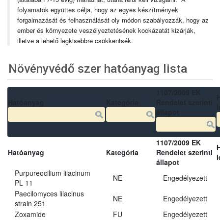
folyamatok együttes célja, hogy az egyes készítmények
forgalmazását és felhasználását oly módon szabályozzák, hogy az
ember és környezete veszélyeztetésének kockázatát kizárják,
illetve a lehető legkisebbre csökkentsék.
Növényvédő szer hatóanyag lista
1107/2009 EK
Hatóanyag
Kategória
Rendelet szerinti
l
állapot
1107/2009 EK
Hatóanyag
Kategória
Rendelet szerinti
l
állapot
Purpureocilium lilacinum
NE
Engedélyezett
PL 11
Paecilomyces lilacinus
NE
Engedélyezett
strain 251
Zoxamide
FU
Engedélyezett