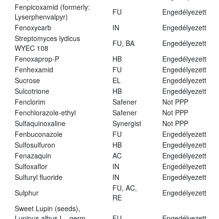
Fenpicoxamid (formerly:
FU
Engedélyezett
Lyserphenvalpyr)
Fenoxycarb
IN
Engedélyezett
Streptomyces lydicus
FU, BA
Engedélyezett
WYEC 108
Fenoxaprop-P
HB
Engedélyezett
Fenhexamid
FU
Engedélyezett
Sucrose
EL
Engedélyezett
Sulcotrione
HB
Engedélyezett
Fenclorim
Safener
Not PPP
Fenchlorazole-ethyl
Safener
Not PPP
Sulfaquinoxaline
Synergist
Not PPP
Fenbuconazole
FU
Engedélyezett
Sulfosulfuron
HB
Engedélyezett
Fenazaquin
AC
Engedélyezett
Sulfoxaflor
IN
Engedélyezett
Sulfuryl fluoride
IN
Engedélyezett
FU, AC,
Sulphur
Engedélyezett
RE
Sweet Lupin (seeds),
Lupinus albus L., germ.,
FU
Engedélyezett