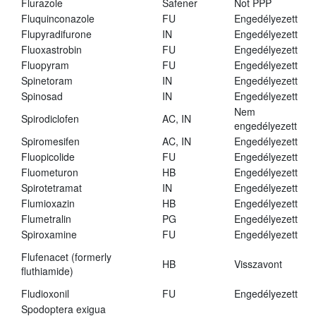
Flurazole
Safener
Not PPP
Fluquinconazole
FU
Engedélyezett
Flupyradifurone
IN
Engedélyezett
Fluoxastrobin
FU
Engedélyezett
Fluopyram
FU
Engedélyezett
Spinetoram
IN
Engedélyezett
Spinosad
IN
Engedélyezett
Nem
Spirodiclofen
AC, IN
engedélyezett
Spiromesifen
AC, IN
Engedélyezett
Fluopicolide
FU
Engedélyezett
Fluometuron
HB
Engedélyezett
Spirotetramat
IN
Engedélyezett
Flumioxazin
HB
Engedélyezett
Flumetralin
PG
Engedélyezett
Spiroxamine
FU
Engedélyezett
Flufenacet (formerly
HB
Visszavont
fluthiamide)
Fludioxonil
FU
Engedélyezett
Spodoptera exigua