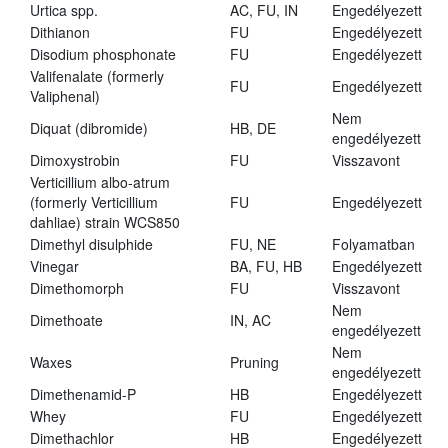
Urtica spp.
AC, FU, IN
Engedélyezett
Dithianon
FU
Engedélyezett
Disodium phosphonate
FU
Engedélyezett
Valifenalate (formerly
FU
Engedélyezett
Valiphenal)
Nem
Diquat (dibromide)
HB, DE
engedélyezett
Dimoxystrobin
FU
Visszavont
Verticillium albo-atrum
(formerly Verticillium
FU
Engedélyezett
dahliae) strain WCS850
Dimethyl disulphide
FU, NE
Folyamatban
Vinegar
BA, FU, HB
Engedélyezett
Dimethomorph
FU
Visszavont
Nem
Dimethoate
IN, AC
engedélyezett
Nem
Waxes
Pruning
engedélyezett
Dimethenamid-P
HB
Engedélyezett
Whey
FU
Engedélyezett
Dimethachlor
HB
Engedélyezett