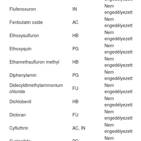
Nem
Flufenoxuron
IN
engedélyezett
Nem
Fenbutatin oxide
AC
engedélyezett
Nem
Ethoxysulfuron
HB
engedélyezett
Nem
Ethoxyquin
PG
engedélyezett
Nem
Ethamethsulfuron methyl
HB
engedélyezett
Nem
Diphenylamin
PG
engedélyezett
Didecyldimethylammonium
Nem
FU
chloride
engedélyezett
Nem
Dichlobenil
HB
engedélyezett
Nem
Dicloran
FU
engedélyezett
Nem
Cyfluthrin
AC, IN
engedélyezett
Nem