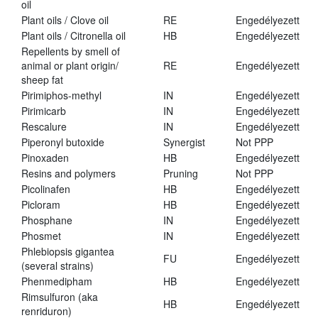
oil
Plant oils / Clove oil
RE
Engedélyezett
Plant oils / Citronella oil
HB
Engedélyezett
Repellents by smell of
animal or plant origin/
RE
Engedélyezett
sheep fat
Pirimiphos-methyl
IN
Engedélyezett
Pirimicarb
IN
Engedélyezett
Rescalure
IN
Engedélyezett
Piperonyl butoxide
Synergist
Not PPP
Pinoxaden
HB
Engedélyezett
Resins and polymers
Pruning
Not PPP
Picolinafen
HB
Engedélyezett
Picloram
HB
Engedélyezett
Phosphane
IN
Engedélyezett
Phosmet
IN
Engedélyezett
Phlebiopsis gigantea
FU
Engedélyezett
(several strains)
Phenmedipham
HB
Engedélyezett
Rimsulfuron (aka
HB
Engedélyezett
renriduron)