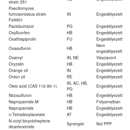
strain 251
Paecilomyces
fumosoroseus strain
IN
Engedélyezett
Fe9901
Paclobutrazol
PG
Engedélyezett
Oxyfluorfen
HB
Engedélyezett
Oxathiapiprolin
FU
Engedélyezett
Nem
Oxasulfuron
HB
engedélyezett
Oxamyl
IN, NE
Visszavont
Oryzalin
HB
Engedélyezett
Orange oil
IN
Engedélyezett
Onion oil
RE
Engedélyezett
IN, AC, HB,
Oleic acid (CAS 112-80-1)
Engedélyezett
PG
Nicosulfuron
HB
Engedélyezett
Napropamide-M
HB
Folyamatban
Napropamide
HB
Engedélyezett
n-Tetradecylacetate
AT
Engedélyezett
N-octyl bicycloheptene
Synergist
Not PPP
dicarboximide