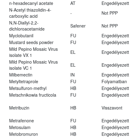
n-hexadecanyl acetate
AT
Engedélyezett
N-Acetyl thiazolidin-4-
-
Not PPP
carboxylic acid
N,N-Diallyl-2,2-
Safener
Not PPP
dichloroacetamide
Myclobutanil
FU
Engedélyezett
Mustard seeds powder
FU
Engedélyezett
Mild Pepino Mosaic Virus
EL
Engedélyezett
isolate VX 1
Mild Pepino Mosaic Virus
EL
Engedélyezett
isolate VC 1
Milbemectin
IN
Engedélyezett
Metyltetraprole
FU
Folyamatban
Metsulfuron-methyl
HB
Engedélyezett
Metschnikowia fructicola
FU
Engedélyezett
Metribuzin
HB
Visszavont
Metrafenone
FU
Engedélyezett
Metosulam
HB
Engedélyezett
Metobromuron
HB
Engedélyezett