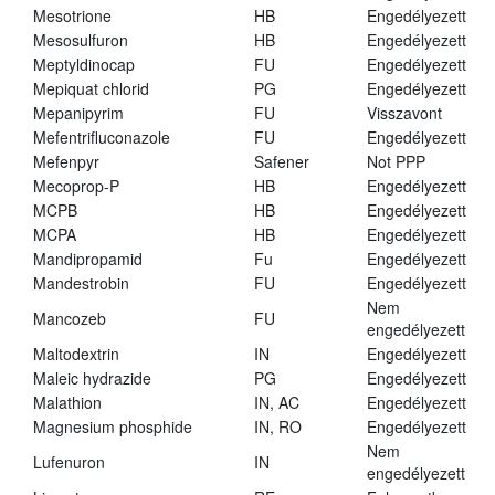
Mesotrione
HB
Engedélyezett
Mesosulfuron
HB
Engedélyezett
Meptyldinocap
FU
Engedélyezett
Mepiquat chlorid
PG
Engedélyezett
Mepanipyrim
FU
Visszavont
Mefentrifluconazole
FU
Engedélyezett
Mefenpyr
Safener
Not PPP
Mecoprop-P
HB
Engedélyezett
MCPB
HB
Engedélyezett
MCPA
HB
Engedélyezett
Mandipropamid
Fu
Engedélyezett
Mandestrobin
FU
Engedélyezett
Nem
Mancozeb
FU
engedélyezett
Maltodextrin
IN
Engedélyezett
Maleic hydrazide
PG
Engedélyezett
Malathion
IN, AC
Engedélyezett
Magnesium phosphide
IN, RO
Engedélyezett
Nem
Lufenuron
IN
engedélyezett