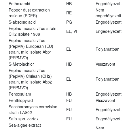
Pethoxamid
HB
Engedélyezett
Pepper dust extraction
Nem
RE
residue (PDER)
engedélyezett
S-abscisic acid
PG
Engedélyezett
Pepino mosaic virus strain
EL, VI
Engedélyezett
CH2 isolate 1906
Pepino mosaic virus
(PepMV) European (EU)
EL
Folyamatban
strain, mild isolate Abp1
(PEPMVO)
S-Metolachlor
HB
Visszavont
Pepino mosaic virus
(PepMV) Chilean (CH2)
EL
Folyamatban
strain, mild isolate Abp2
(PEPMVO)
Penoxsulam
HB
Engedélyezett
Penthiopyrad
FU
Visszavont
Saccharomyces cerevisiae
FU
Engedélyezett
strain LAS02
Salix spp. cortex
FU
Engedélyezett
Sea-algae extract
Nem