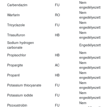
Nem
Carbendazim
FU
engedélyezett
Nem
Warfarin
RO
engedélyezett
Nem
Tricyclazole
FU
engedélyezett
Nem
Triasulfuron
HB
engedélyezett
Sodium hydrogen
Engedélyezett
carbonate
Nem
Propisochlor
HB
engedélyezett
Nem
Propargite
AC
engedélyezett
Nem
Propanil
HB
engedélyezett
Nem
Potassium thiocyanate
FU
engedélyezett
Nem
Potassium iodide
FU
engedélyezett
Nem
Picoxystrobin
FU