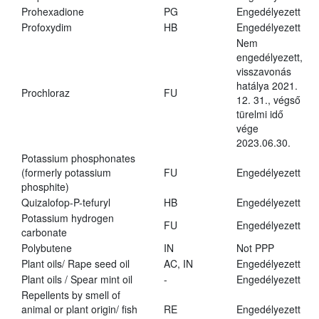
Prohexadione
PG
Engedélyezett
Profoxydim
HB
Engedélyezett
Nem
engedélyezett,
visszavonás
hatálya 2021.
Prochloraz
FU
12. 31., végső
türelmi idő
vége
2023.06.30.
Potassium phosphonates
(formerly potassium
FU
Engedélyezett
phosphite)
Quizalofop-P-tefuryl
HB
Engedélyezett
Potassium hydrogen
FU
Engedélyezett
carbonate
Polybutene
IN
Not PPP
Plant oils/ Rape seed oil
AC, IN
Engedélyezett
Plant oils / Spear mint oil
-
Engedélyezett
Repellents by smell of
animal or plant origin/ fish
RE
Engedélyezett