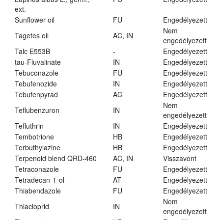
ext.
Sunflower oil
FU
Engedélyezett
Nem
Tagetes oil
AC, IN
engedélyezett
Talc E553B
-
Engedélyezett
tau-Fluvalinate
IN
Engedélyezett
Tebuconazole
FU
Engedélyezett
Tebufenozide
IN
Engedélyezett
Tebufenpyrad
AC
Engedélyezett
Nem
Teflubenzuron
IN
engedélyezett
Tefluthrin
IN
Engedélyezett
Tembotrione
HB
Engedélyezett
Terbuthylazine
HB
Engedélyezett
Terpenoid blend QRD-460
AC, IN
Visszavont
Tetraconazole
FU
Engedélyezett
Tetradecan-1-ol
AT
Engedélyezett
Thiabendazole
FU
Engedélyezett
Nem
Thiacloprid
IN
engedélyezett