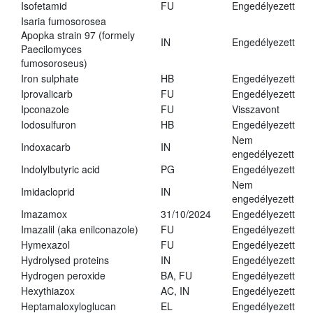
Isofetamid
FU
Engedélyezett
Isaria fumosorosea
Apopka strain 97 (formely
IN
Engedélyezett
Paecilomyces
fumosoroseus)
Iron sulphate
HB
Engedélyezett
Iprovalicarb
FU
Engedélyezett
Ipconazole
FU
Visszavont
Iodosulfuron
HB
Engedélyezett
Nem
Indoxacarb
IN
engedélyezett
Indolylbutyric acid
PG
Engedélyezett
Nem
Imidacloprid
IN
engedélyezett
Imazamox
31/10/2024
Engedélyezett
Imazalil (aka enilconazole)
FU
Engedélyezett
Hymexazol
FU
Engedélyezett
Hydrolysed proteins
IN
Engedélyezett
Hydrogen peroxide
BA, FU
Engedélyezett
Hexythiazox
AC, IN
Engedélyezett
Heptamaloxyloglucan
EL
Engedélyezett