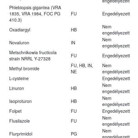
engedélyezett
Phlebiopsis gigantea (VRA
1835, VRA 1984, FOC PG
FU
Engedélyezett
410.3)
Nem
Oxadiargyl
HB
engedélyezett
Nem
Novaluron
IN
engedélyezett
Metschnikowia fructicola
FU
Engedélyezett
strain NRRL Y-27328
FU, HB, IN,
Nem
Methyl bromide
NE
engedélyezett
L-cysteine
Engedélyezett
Nem
Linuron
HB
engedélyezett
Nem
Isoproturon
HB
engedélyezett
Folpet
FU
Engedélyezett
Nem
Flusilazole
FU
engedélyezett
Nem
Flurprimidol
PG
engedélyezett