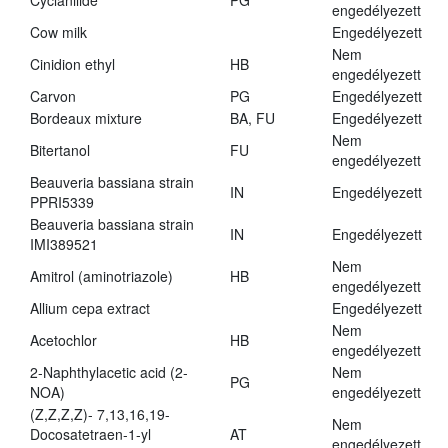
Cyclanilide
PG
engedélyezett
Cow milk
Engedélyezett
Nem
Cinidion ethyl
HB
engedélyezett
Carvon
PG
Engedélyezett
Bordeaux mixture
BA, FU
Engedélyezett
Nem
Bitertanol
FU
engedélyezett
Beauveria bassiana strain
IN
Engedélyezett
PPRI5339
Beauveria bassiana strain
IN
Engedélyezett
IMI389521
Nem
Amitrol (aminotriazole)
HB
engedélyezett
Allium cepa extract
Engedélyezett
Nem
Acetochlor
HB
engedélyezett
2-Naphthylacetic acid (2-
Nem
PG
NOA)
engedélyezett
(Z,Z,Z,Z)- 7,13,16,19-
Nem
Docosatetraen-1-yl
AT
engedélyezett