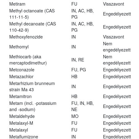
Metiram
FU
Visszavont
Methyl octanoate (CAS
IN, AC, HB,
Engedélyezett
111-11-5)
PG
Methyl decanoate (CAS
IN, AC, HB,
Engedélyezett
110-42-9)
PG
Methoxyfenozide
IN
Visszavont
Nem
Methomyl
IN
engedélyezett
Methiocarb (aka
Nem
IN, RE
mercaptodimethur)
engedélyezett
Metconazole
FU, PG
Engedélyezett
Metazachlor
HB
Engedélyezett
Metarhizium brunneum
IN
Engedélyezett
strain Ma 43
Metamitron
HB
Engedélyezett
Metam (incl. -potassium
FU, IN, HB,
Engedélyezett
and -sodium)
NE
Metaldehyde
MO
Engedélyezett
Metalaxyl-M
FU
Engedélyezett
Metalaxyl
FU
Engedélyezett
Metaflumizone
IN
Engedélyezett