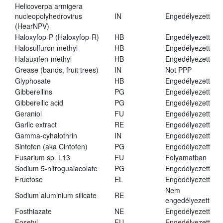
Helicoverpa armigera
nucleopolyhedrovirus
IN
Engedélyezett
(HearNPV)
Haloxyfop-P (Haloxyfop-R)
HB
Engedélyezett
Halosulfuron methyl
HB
Engedélyezett
Halauxifen-methyl
HB
Engedélyezett
Grease (bands, fruit trees)
IN
Not PPP
Glyphosate
HB
Engedélyezett
Gibberellins
PG
Engedélyezett
Gibberellic acid
PG
Engedélyezett
Geraniol
FU
Engedélyezett
Garlic extract
RE
Engedélyezett
Gamma-cyhalothrin
IN
Engedélyezett
Sintofen (aka Cintofen)
PG
Engedélyezett
Fusarium sp. L13
FU
Folyamatban
Sodium 5-nitroguaiacolate
PG
Engedélyezett
Fructose
EL
Engedélyezett
Nem
Sodium aluminium silicate
RE
engedélyezett
Fosthiazate
NE
Engedélyezett
Fosetyl
FU
Engedélyezett