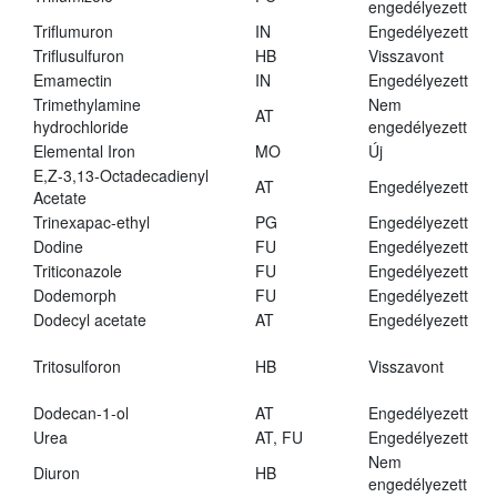
engedélyezett
Triflumuron
IN
Engedélyezett
Triflusulfuron
HB
Visszavont
Emamectin
IN
Engedélyezett
Trimethylamine
Nem
AT
hydrochloride
engedélyezett
Elemental Iron
MO
Új
E,Z-3,13-Octadecadienyl
AT
Engedélyezett
Acetate
Trinexapac-ethyl
PG
Engedélyezett
Dodine
FU
Engedélyezett
Triticonazole
FU
Engedélyezett
Dodemorph
FU
Engedélyezett
Dodecyl acetate
AT
Engedélyezett
Tritosulforon
HB
Visszavont
Dodecan-1-ol
AT
Engedélyezett
Urea
AT, FU
Engedélyezett
Nem
Diuron
HB
engedélyezett