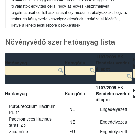
folyamatok együttes célja, hogy az egyes készítmények
forgalmazását és felhasználását oly módon szabályozzák, hogy az
ember és környezete veszélyeztetésének kockázatát kizárják,
illetve a lehető legkisebbre csökkentsék.
Növényvédő szer hatóanyag lista
1107/2009 EK
Hatóanyag
Kategória
Rendelet szerinti
l
állapot
1107/2009 EK
Hatóanyag
Kategória
Rendelet szerinti
l
állapot
Purpureocilium lilacinum
NE
Engedélyezett
PL 11
Paecilomyces lilacinus
NE
Engedélyezett
strain 251
Zoxamide
FU
Engedélyezett