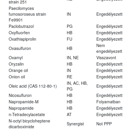
strain 251
Paecilomyces
fumosoroseus strain
IN
Engedélyezett
Fe9901
Paclobutrazol
PG
Engedélyezett
Oxyfluorfen
HB
Engedélyezett
Oxathiapiprolin
FU
Engedélyezett
Nem
Oxasulfuron
HB
engedélyezett
Oxamyl
IN, NE
Visszavont
Oryzalin
HB
Engedélyezett
Orange oil
IN
Engedélyezett
Onion oil
RE
Engedélyezett
IN, AC, HB,
Oleic acid (CAS 112-80-1)
Engedélyezett
PG
Nicosulfuron
HB
Engedélyezett
Napropamide-M
HB
Folyamatban
Napropamide
HB
Engedélyezett
n-Tetradecylacetate
AT
Engedélyezett
N-octyl bicycloheptene
Synergist
Not PPP
dicarboximide