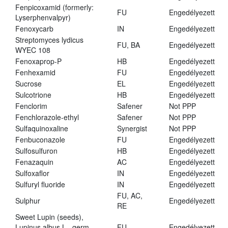
Fenpicoxamid (formerly:
FU
Engedélyezett
Lyserphenvalpyr)
Fenoxycarb
IN
Engedélyezett
Streptomyces lydicus
FU, BA
Engedélyezett
WYEC 108
Fenoxaprop-P
HB
Engedélyezett
Fenhexamid
FU
Engedélyezett
Sucrose
EL
Engedélyezett
Sulcotrione
HB
Engedélyezett
Fenclorim
Safener
Not PPP
Fenchlorazole-ethyl
Safener
Not PPP
Sulfaquinoxaline
Synergist
Not PPP
Fenbuconazole
FU
Engedélyezett
Sulfosulfuron
HB
Engedélyezett
Fenazaquin
AC
Engedélyezett
Sulfoxaflor
IN
Engedélyezett
Sulfuryl fluoride
IN
Engedélyezett
FU, AC,
Sulphur
Engedélyezett
RE
Sweet Lupin (seeds),
Lupinus albus L., germ.,
FU
Engedélyezett