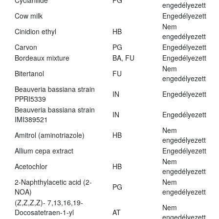
Cyclanilide
PG
engedélyezett
Cow milk
Engedélyezett
Nem
Cinidion ethyl
HB
engedélyezett
Carvon
PG
Engedélyezett
Bordeaux mixture
BA, FU
Engedélyezett
Nem
Bitertanol
FU
engedélyezett
Beauveria bassiana strain
IN
Engedélyezett
PPRI5339
Beauveria bassiana strain
IN
Engedélyezett
IMI389521
Nem
Amitrol (aminotriazole)
HB
engedélyezett
Allium cepa extract
Engedélyezett
Nem
Acetochlor
HB
engedélyezett
2-Naphthylacetic acid (2-
Nem
PG
NOA)
engedélyezett
(Z,Z,Z,Z)- 7,13,16,19-
Nem
Docosatetraen-1-yl
AT
engedélyezett