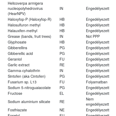
Helicoverpa armigera
nucleopolyhedrovirus
IN
Engedélyezett
(HearNPV)
Haloxyfop-P (Haloxyfop-R)
HB
Engedélyezett
Halosulfuron methyl
HB
Engedélyezett
Halauxifen-methyl
HB
Engedélyezett
Grease (bands, fruit trees)
IN
Not PPP
Glyphosate
HB
Engedélyezett
Gibberellins
PG
Engedélyezett
Gibberellic acid
PG
Engedélyezett
Geraniol
FU
Engedélyezett
Garlic extract
RE
Engedélyezett
Gamma-cyhalothrin
IN
Engedélyezett
Sintofen (aka Cintofen)
PG
Engedélyezett
Fusarium sp. L13
FU
Folyamatban
Sodium 5-nitroguaiacolate
PG
Engedélyezett
Fructose
EL
Engedélyezett
Nem
Sodium aluminium silicate
RE
engedélyezett
Fosthiazate
NE
Engedélyezett
Fosetyl
FU
Engedélyezett