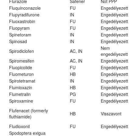
Flurazole
Safener
Not PPP
Fluquinconazole
FU
Engedélyezett
Flupyradifurone
IN
Engedélyezett
Fluoxastrobin
FU
Engedélyezett
Fluopyram
FU
Engedélyezett
Spinetoram
IN
Engedélyezett
Spinosad
IN
Engedélyezett
Nem
Spirodiclofen
AC, IN
engedélyezett
Spiromesifen
AC, IN
Engedélyezett
Fluopicolide
FU
Engedélyezett
Fluometuron
HB
Engedélyezett
Spirotetramat
IN
Engedélyezett
Flumioxazin
HB
Engedélyezett
Flumetralin
PG
Engedélyezett
Spiroxamine
FU
Engedélyezett
Flufenacet (formerly
HB
Visszavont
fluthiamide)
Fludioxonil
FU
Engedélyezett
Spodoptera exigua