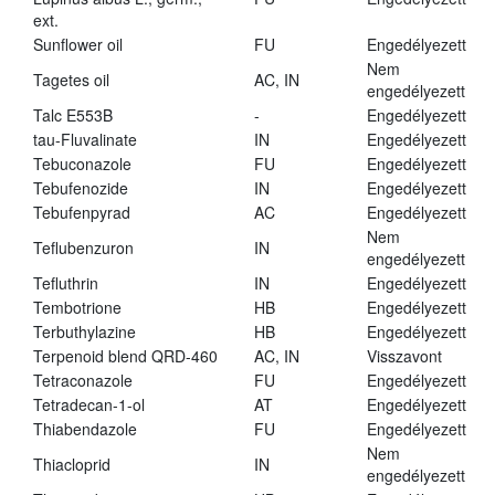
ext.
Sunflower oil
FU
Engedélyezett
Nem
Tagetes oil
AC, IN
engedélyezett
Talc E553B
-
Engedélyezett
tau-Fluvalinate
IN
Engedélyezett
Tebuconazole
FU
Engedélyezett
Tebufenozide
IN
Engedélyezett
Tebufenpyrad
AC
Engedélyezett
Nem
Teflubenzuron
IN
engedélyezett
Tefluthrin
IN
Engedélyezett
Tembotrione
HB
Engedélyezett
Terbuthylazine
HB
Engedélyezett
Terpenoid blend QRD-460
AC, IN
Visszavont
Tetraconazole
FU
Engedélyezett
Tetradecan-1-ol
AT
Engedélyezett
Thiabendazole
FU
Engedélyezett
Nem
Thiacloprid
IN
engedélyezett