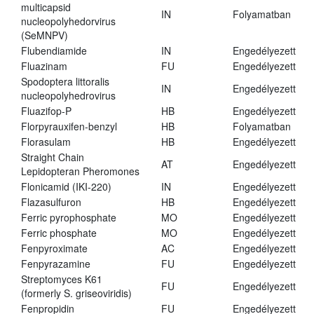
multicapsid
IN
Folyamatban
nucleopolyhedorvirus
(SeMNPV)
Flubendiamide
IN
Engedélyezett
Fluazinam
FU
Engedélyezett
Spodoptera littoralis
IN
Engedélyezett
nucleopolyhedrovirus
Fluazifop-P
HB
Engedélyezett
Florpyrauxifen-benzyl
HB
Folyamatban
Florasulam
HB
Engedélyezett
Straight Chain
AT
Engedélyezett
Lepidopteran Pheromones
Flonicamid (IKI-220)
IN
Engedélyezett
Flazasulfuron
HB
Engedélyezett
Ferric pyrophosphate
MO
Engedélyezett
Ferric phosphate
MO
Engedélyezett
Fenpyroximate
AC
Engedélyezett
Fenpyrazamine
FU
Engedélyezett
Streptomyces K61
FU
Engedélyezett
(formerly S. griseoviridis)
Fenpropidin
FU
Engedélyezett