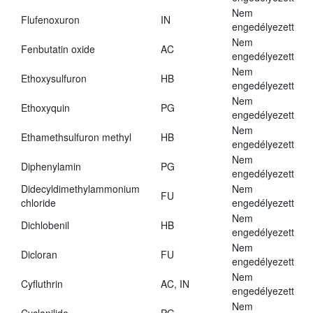
Nem
Flufenoxuron
IN
engedélyezett
Nem
Fenbutatin oxide
AC
engedélyezett
Nem
Ethoxysulfuron
HB
engedélyezett
Nem
Ethoxyquin
PG
engedélyezett
Nem
Ethamethsulfuron methyl
HB
engedélyezett
Nem
Diphenylamin
PG
engedélyezett
Didecyldimethylammonium
Nem
FU
chloride
engedélyezett
Nem
Dichlobenil
HB
engedélyezett
Nem
Dicloran
FU
engedélyezett
Nem
Cyfluthrin
AC, IN
engedélyezett
Nem