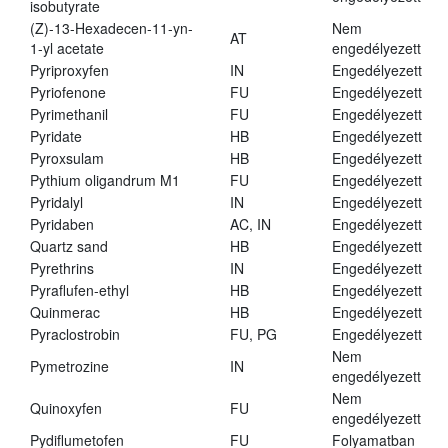
isobutyrate
(Z)-13-Hexadecen-11-yn-
Nem
AT
1-yl acetate
engedélyezett
Pyriproxyfen
IN
Engedélyezett
Pyriofenone
FU
Engedélyezett
Pyrimethanil
FU
Engedélyezett
Pyridate
HB
Engedélyezett
Pyroxsulam
HB
Engedélyezett
Pythium oligandrum M1
FU
Engedélyezett
Pyridalyl
IN
Engedélyezett
Pyridaben
AC, IN
Engedélyezett
Quartz sand
HB
Engedélyezett
Pyrethrins
IN
Engedélyezett
Pyraflufen-ethyl
HB
Engedélyezett
Quinmerac
HB
Engedélyezett
Pyraclostrobin
FU, PG
Engedélyezett
Nem
Pymetrozine
IN
engedélyezett
Nem
Quinoxyfen
FU
engedélyezett
Pydiflumetofen
FU
Folyamatban