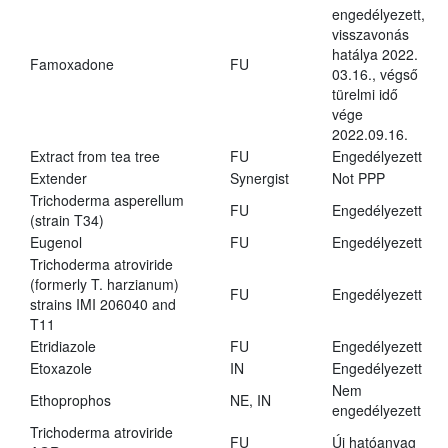
engedélyezett,
visszavonás
hatálya 2022.
Famoxadone
FU
03.16., végső
türelmi idő
vége
2022.09.16.
Extract from tea tree
FU
Engedélyezett
Extender
Synergist
Not PPP
Trichoderma asperellum
FU
Engedélyezett
(strain T34)
Eugenol
FU
Engedélyezett
Trichoderma atroviride
(formerly T. harzianum)
FU
Engedélyezett
strains IMI 206040 and
T11
Etridiazole
FU
Engedélyezett
Etoxazole
IN
Engedélyezett
Nem
Ethoprophos
NE, IN
engedélyezett
Trichoderma atroviride
FU
Új hatóanyag