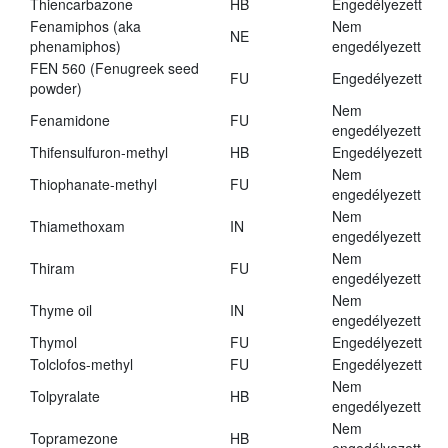
Thiencarbazone
HB
Engedélyezett
Fenamiphos (aka
Nem
NE
phenamiphos)
engedélyezett
FEN 560 (Fenugreek seed
FU
Engedélyezett
powder)
Nem
Fenamidone
FU
engedélyezett
Thifensulfuron-methyl
HB
Engedélyezett
Nem
Thiophanate-methyl
FU
engedélyezett
Nem
Thiamethoxam
IN
engedélyezett
Nem
Thiram
FU
engedélyezett
Nem
Thyme oil
IN
engedélyezett
Thymol
FU
Engedélyezett
Tolclofos-methyl
FU
Engedélyezett
Nem
Tolpyralate
HB
engedélyezett
Nem
Topramezone
HB