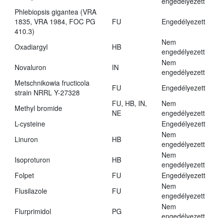
engedélyezett
Phlebiopsis gigantea (VRA
1835, VRA 1984, FOC PG
FU
Engedélyezett
410.3)
Nem
Oxadiargyl
HB
engedélyezett
Nem
Novaluron
IN
engedélyezett
Metschnikowia fructicola
FU
Engedélyezett
strain NRRL Y-27328
FU, HB, IN,
Nem
Methyl bromide
NE
engedélyezett
L-cysteine
Engedélyezett
Nem
Linuron
HB
engedélyezett
Nem
Isoproturon
HB
engedélyezett
Folpet
FU
Engedélyezett
Nem
Flusilazole
FU
engedélyezett
Nem
Flurprimidol
PG
engedélyezett