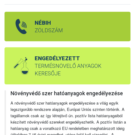
NÉBIH
ZÖLDSZÁM
ENGEDÉLYEZETT
TERMÉSNÖVELŐ ANYAGOK
KERESŐJE
Növényvédő szer hatóanyagok engedélyezése
A növényvédő szer hatóanyagok engedélyezése a világ egyik
legszigorúbb rendszere alapján, Európai Uniós szinten történik. A
tagállamok csak az így létrejövő ún. pozitív lista hatóanyagaiból
készített növényvédő szereket engedélyezhetik. A pozitív listán a
hatóanyag csak a vonatkozó EU rendeletben meghatározott ideig
(általában 7-15 évig) maradhat, utána felül kell vizsgálni. A