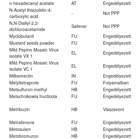
n-hexadecanyl acetate
AT
Engedélyezett
N-Acetyl thiazolidin-4-
-
Not PPP
carboxylic acid
N,N-Diallyl-2,2-
Safener
Not PPP
dichloroacetamide
Myclobutanil
FU
Engedélyezett
Mustard seeds powder
FU
Engedélyezett
Mild Pepino Mosaic Virus
EL
Engedélyezett
isolate VX 1
Mild Pepino Mosaic Virus
EL
Engedélyezett
isolate VC 1
Milbemectin
IN
Engedélyezett
Metyltetraprole
FU
Folyamatban
Metsulfuron-methyl
HB
Engedélyezett
Metschnikowia fructicola
FU
Engedélyezett
Metribuzin
HB
Visszavont
Metrafenone
FU
Engedélyezett
Metosulam
HB
Engedélyezett
Metobromuron
HB
Engedélyezett