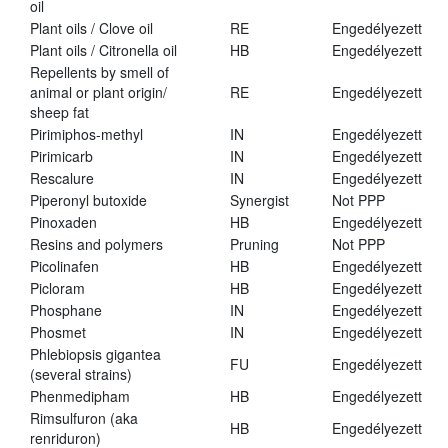
oil
Plant oils / Clove oil
RE
Engedélyezett
Plant oils / Citronella oil
HB
Engedélyezett
Repellents by smell of
animal or plant origin/
RE
Engedélyezett
sheep fat
Pirimiphos-methyl
IN
Engedélyezett
Pirimicarb
IN
Engedélyezett
Rescalure
IN
Engedélyezett
Piperonyl butoxide
Synergist
Not PPP
Pinoxaden
HB
Engedélyezett
Resins and polymers
Pruning
Not PPP
Picolinafen
HB
Engedélyezett
Picloram
HB
Engedélyezett
Phosphane
IN
Engedélyezett
Phosmet
IN
Engedélyezett
Phlebiopsis gigantea
FU
Engedélyezett
(several strains)
Phenmedipham
HB
Engedélyezett
Rimsulfuron (aka
HB
Engedélyezett
renriduron)