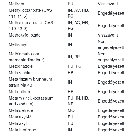
Metiram
FU
Visszavont
Methyl octanoate (CAS
IN, AC, HB,
Engedélyezett
111-11-5)
PG
Methyl decanoate (CAS
IN, AC, HB,
Engedélyezett
110-42-9)
PG
Methoxyfenozide
IN
Visszavont
Nem
Methomyl
IN
engedélyezett
Methiocarb (aka
Nem
IN, RE
mercaptodimethur)
engedélyezett
Metconazole
FU, PG
Engedélyezett
Metazachlor
HB
Engedélyezett
Metarhizium brunneum
IN
Engedélyezett
strain Ma 43
Metamitron
HB
Engedélyezett
Metam (incl. -potassium
FU, IN, HB,
Engedélyezett
and -sodium)
NE
Metaldehyde
MO
Engedélyezett
Metalaxyl-M
FU
Engedélyezett
Metalaxyl
FU
Engedélyezett
Metaflumizone
IN
Engedélyezett