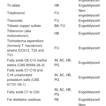
engedélyezett
Tri-allate
HB
Engedélyezett
Nem
Triadimenol
FU
engedélyezett
Triazoxide
FU
Engedélyezett
Tribasic copper sulfate
BA, FU
Engedélyezett
Tribenuron (aka
HB
Engedélyezett
metometuron)
Trichoderma asperellum
(formerly T. harzianum)
FU
Engedélyezett
strains ICC012, T25 and
TV1
Fatty acids C8-C10 methyl
IN, AC, HB,
Engedélyezett
esters (CAS 85566-26-3)
PG
Fatty acids C7-C18 and
C18 unsaturated
IN, AC, HB,
Engedélyezett
potassium salts (CAS
PG
67701-09-1)
IN, AC, HB,
Fatty acids C7 to C20
Engedélyezett
PG
Fat distilation residues
RE
Engedélyezett
Nem