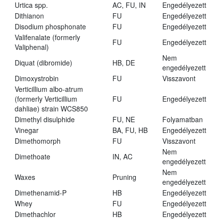
Urtica spp.
AC, FU, IN
Engedélyezett
Dithianon
FU
Engedélyezett
Disodium phosphonate
FU
Engedélyezett
Valifenalate (formerly
FU
Engedélyezett
Valiphenal)
Nem
Diquat (dibromide)
HB, DE
engedélyezett
Dimoxystrobin
FU
Visszavont
Verticillium albo-atrum
(formerly Verticillium
FU
Engedélyezett
dahliae) strain WCS850
Dimethyl disulphide
FU, NE
Folyamatban
Vinegar
BA, FU, HB
Engedélyezett
Dimethomorph
FU
Visszavont
Nem
Dimethoate
IN, AC
engedélyezett
Nem
Waxes
Pruning
engedélyezett
Dimethenamid-P
HB
Engedélyezett
Whey
FU
Engedélyezett
Dimethachlor
HB
Engedélyezett