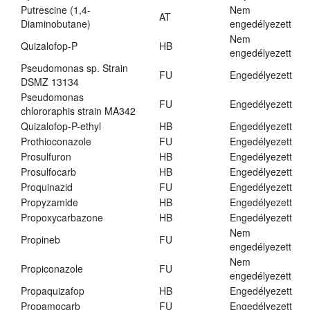
Putrescine (1,4-
Nem
AT
Diaminobutane)
engedélyezett
Nem
Quizalofop-P
HB
engedélyezett
Pseudomonas sp. Strain
FU
Engedélyezett
DSMZ 13134
Pseudomonas
FU
Engedélyezett
chlororaphis strain MA342
Quizalofop-P-ethyl
HB
Engedélyezett
Prothioconazole
FU
Engedélyezett
Prosulfuron
HB
Engedélyezett
Prosulfocarb
HB
Engedélyezett
Proquinazid
FU
Engedélyezett
Propyzamide
HB
Engedélyezett
Propoxycarbazone
HB
Engedélyezett
Nem
Propineb
FU
engedélyezett
Nem
Propiconazole
FU
engedélyezett
Propaquizafop
HB
Engedélyezett
Propamocarb
FU
Engedélyezett