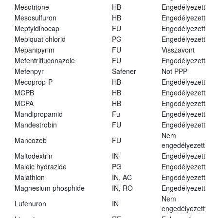
Mesotrione
HB
Engedélyezett
Mesosulfuron
HB
Engedélyezett
Meptyldinocap
FU
Engedélyezett
Mepiquat chlorid
PG
Engedélyezett
Mepanipyrim
FU
Visszavont
Mefentrifluconazole
FU
Engedélyezett
Mefenpyr
Safener
Not PPP
Mecoprop-P
HB
Engedélyezett
MCPB
HB
Engedélyezett
MCPA
HB
Engedélyezett
Mandipropamid
Fu
Engedélyezett
Mandestrobin
FU
Engedélyezett
Nem
Mancozeb
FU
engedélyezett
Maltodextrin
IN
Engedélyezett
Maleic hydrazide
PG
Engedélyezett
Malathion
IN, AC
Engedélyezett
Magnesium phosphide
IN, RO
Engedélyezett
Nem
Lufenuron
IN
engedélyezett