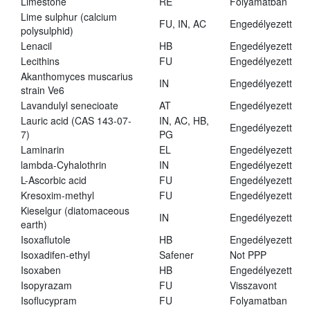
Limestone
RE
Folyamatban
Lime sulphur (calcium
FU, IN, AC
Engedélyezett
polysulphid)
Lenacil
HB
Engedélyezett
Lecithins
FU
Engedélyezett
Akanthomyces muscarius
IN
Engedélyezett
strain Ve6
Lavandulyl senecioate
AT
Engedélyezett
Lauric acid (CAS 143-07-
IN, AC, HB,
Engedélyezett
7)
PG
Laminarin
EL
Engedélyezett
lambda-Cyhalothrin
IN
Engedélyezett
L-Ascorbic acid
FU
Engedélyezett
Kresoxim-methyl
FU
Engedélyezett
Kieselgur (diatomaceous
IN
Engedélyezett
earth)
Isoxaflutole
HB
Engedélyezett
Isoxadifen-ethyl
Safener
Not PPP
Isoxaben
HB
Engedélyezett
Isopyrazam
FU
Visszavont
Isoflucypram
FU
Folyamatban