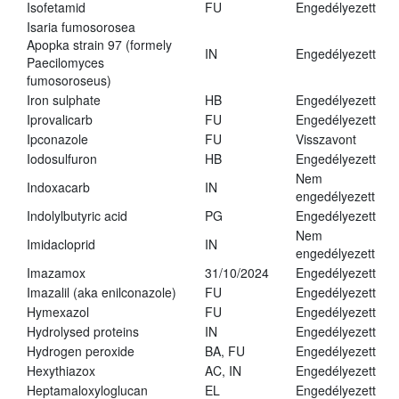
Isofetamid
FU
Engedélyezett
Isaria fumosorosea
Apopka strain 97 (formely
IN
Engedélyezett
Paecilomyces
fumosoroseus)
Iron sulphate
HB
Engedélyezett
Iprovalicarb
FU
Engedélyezett
Ipconazole
FU
Visszavont
Iodosulfuron
HB
Engedélyezett
Nem
Indoxacarb
IN
engedélyezett
Indolylbutyric acid
PG
Engedélyezett
Nem
Imidacloprid
IN
engedélyezett
Imazamox
31/10/2024
Engedélyezett
Imazalil (aka enilconazole)
FU
Engedélyezett
Hymexazol
FU
Engedélyezett
Hydrolysed proteins
IN
Engedélyezett
Hydrogen peroxide
BA, FU
Engedélyezett
Hexythiazox
AC, IN
Engedélyezett
Heptamaloxyloglucan
EL
Engedélyezett