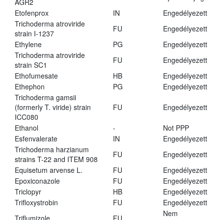
AGR2
Etofenprox
IN
Engedélyezett
Trichoderma atroviride
FU
Engedélyezett
strain I-1237
Ethylene
PG
Engedélyezett
Trichoderma atroviride
FU
Engedélyezett
strain SC1
Ethofumesate
HB
Engedélyezett
Ethephon
PG
Engedélyezett
Trichoderma gamsii
(formerly T. viride) strain
FU
Engedélyezett
ICC080
Ethanol
-
Not PPP
Esfenvalerate
IN
Engedélyezett
Trichoderma harzianum
FU
Engedélyezett
strains T-22 and ITEM 908
Equisetum arvense L.
FU
Engedélyezett
Epoxiconazole
FU
Engedélyezett
Triclopyr
HB
Engedélyezett
Trifloxystrobin
FU
Engedélyezett
Nem
Triflumizole
FU