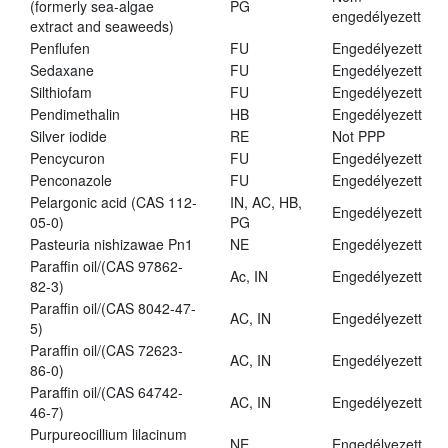
(formerly sea-algae
PG
engedélyezett
extract and seaweeds)
Penflufen
FU
Engedélyezett
Sedaxane
FU
Engedélyezett
Silthiofam
FU
Engedélyezett
Pendimethalin
HB
Engedélyezett
Silver iodide
RE
Not PPP
Pencycuron
FU
Engedélyezett
Penconazole
FU
Engedélyezett
Pelargonic acid (CAS 112-
IN, AC, HB,
Engedélyezett
05-0)
PG
Pasteuria nishizawae Pn1
NE
Engedélyezett
Paraffin oil/(CAS 97862-
Ac, IN
Engedélyezett
82-3)
Paraffin oil/(CAS 8042-47-
AC, IN
Engedélyezett
5)
Paraffin oil/(CAS 72623-
AC, IN
Engedélyezett
86-0)
Paraffin oil/(CAS 64742-
AC, IN
Engedélyezett
46-7)
Purpureocillium lilacinum
NE
Engedélyezett