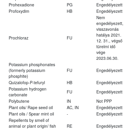
Prohexadione
PG
Engedélyezett
Profoxydim
HB
Engedélyezett
Nem
engedélyezett,
visszavonás
hatálya 2021.
Prochloraz
FU
12. 31., végső
türelmi idő
vége
2023.06.30.
Potassium phosphonates
(formerly potassium
FU
Engedélyezett
phosphite)
Quizalofop-P-tefuryl
HB
Engedélyezett
Potassium hydrogen
FU
Engedélyezett
carbonate
Polybutene
IN
Not PPP
Plant oils/ Rape seed oil
AC, IN
Engedélyezett
Plant oils / Spear mint oil
-
Engedélyezett
Repellents by smell of
animal or plant origin/ fish
RE
Engedélyezett