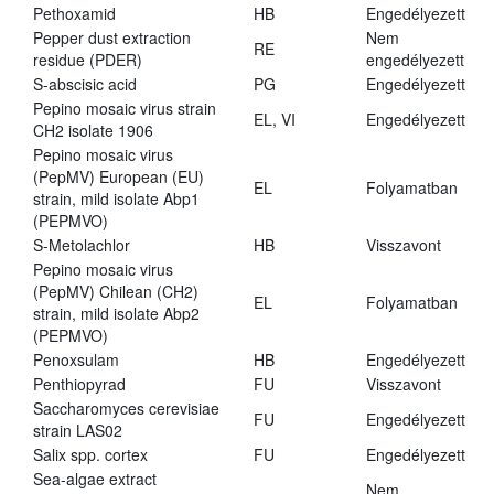
Pethoxamid
HB
Engedélyezett
Pepper dust extraction
Nem
RE
residue (PDER)
engedélyezett
S-abscisic acid
PG
Engedélyezett
Pepino mosaic virus strain
EL, VI
Engedélyezett
CH2 isolate 1906
Pepino mosaic virus
(PepMV) European (EU)
EL
Folyamatban
strain, mild isolate Abp1
(PEPMVO)
S-Metolachlor
HB
Visszavont
Pepino mosaic virus
(PepMV) Chilean (CH2)
EL
Folyamatban
strain, mild isolate Abp2
(PEPMVO)
Penoxsulam
HB
Engedélyezett
Penthiopyrad
FU
Visszavont
Saccharomyces cerevisiae
FU
Engedélyezett
strain LAS02
Salix spp. cortex
FU
Engedélyezett
Sea-algae extract
Nem