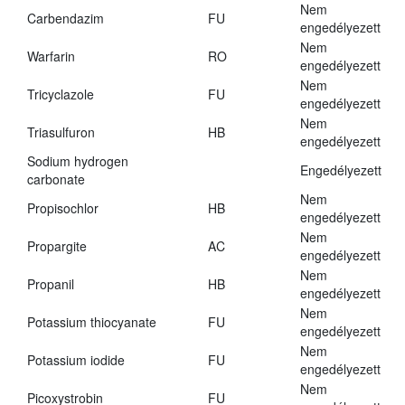
Nem
Carbendazim
FU
engedélyezett
Nem
Warfarin
RO
engedélyezett
Nem
Tricyclazole
FU
engedélyezett
Nem
Triasulfuron
HB
engedélyezett
Sodium hydrogen
Engedélyezett
carbonate
Nem
Propisochlor
HB
engedélyezett
Nem
Propargite
AC
engedélyezett
Nem
Propanil
HB
engedélyezett
Nem
Potassium thiocyanate
FU
engedélyezett
Nem
Potassium iodide
FU
engedélyezett
Nem
Picoxystrobin
FU