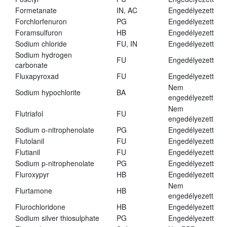
Formetanate
IN, AC
Engedélyezett
Forchlorfenuron
PG
Engedélyezett
Foramsulfuron
HB
Engedélyezett
Sodium chloride
FU, IN
Engedélyezett
Sodium hydrogen
FU
Engedélyezett
carbonate
Fluxapyroxad
FU
Engedélyezett
Nem
Sodium hypochlorite
BA
engedélyezett
Nem
Flutriafol
FU
engedélyezett
Sodium o-nitrophenolate
PG
Engedélyezett
Flutolanil
FU
Engedélyezett
Flutianil
FU
Engedélyezett
Sodium p-nitrophenolate
PG
Engedélyezett
Fluroxypyr
HB
Engedélyezett
Nem
Flurtamone
HB
engedélyezett
Flurochloridone
HB
Engedélyezett
Sodium silver thiosulphate
PG
Engedélyezett