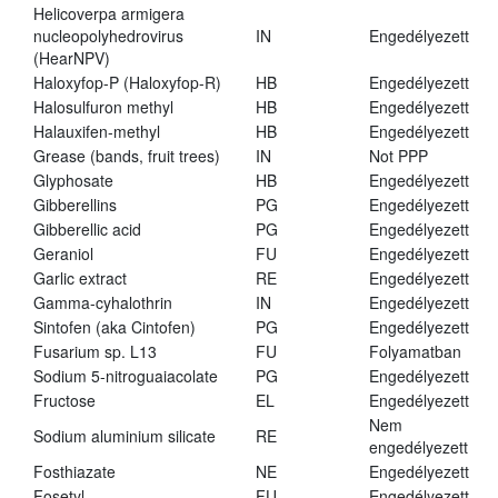
Helicoverpa armigera
nucleopolyhedrovirus
IN
Engedélyezett
(HearNPV)
Haloxyfop-P (Haloxyfop-R)
HB
Engedélyezett
Halosulfuron methyl
HB
Engedélyezett
Halauxifen-methyl
HB
Engedélyezett
Grease (bands, fruit trees)
IN
Not PPP
Glyphosate
HB
Engedélyezett
Gibberellins
PG
Engedélyezett
Gibberellic acid
PG
Engedélyezett
Geraniol
FU
Engedélyezett
Garlic extract
RE
Engedélyezett
Gamma-cyhalothrin
IN
Engedélyezett
Sintofen (aka Cintofen)
PG
Engedélyezett
Fusarium sp. L13
FU
Folyamatban
Sodium 5-nitroguaiacolate
PG
Engedélyezett
Fructose
EL
Engedélyezett
Nem
Sodium aluminium silicate
RE
engedélyezett
Fosthiazate
NE
Engedélyezett
Fosetyl
FU
Engedélyezett