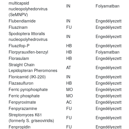
multicapsid
IN
Folyamatban
nucleopolyhedorvirus
(SeMNPV)
Flubendiamide
IN
Engedélyezett
Fluazinam
FU
Engedélyezett
Spodoptera littoralis
IN
Engedélyezett
nucleopolyhedrovirus
Fluazifop-P
HB
Engedélyezett
Florpyrauxifen-benzyl
HB
Folyamatban
Florasulam
HB
Engedélyezett
Straight Chain
AT
Engedélyezett
Lepidopteran Pheromones
Flonicamid (IKI-220)
IN
Engedélyezett
Flazasulfuron
HB
Engedélyezett
Ferric pyrophosphate
MO
Engedélyezett
Ferric phosphate
MO
Engedélyezett
Fenpyroximate
AC
Engedélyezett
Fenpyrazamine
FU
Engedélyezett
Streptomyces K61
FU
Engedélyezett
(formerly S. griseoviridis)
Fenpropidin
FU
Engedélyezett