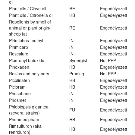
oil
Plant oils / Clove oil
RE
Engedélyezett
Plant oils / Citronella oil
HB
Engedélyezett
Repellents by smell of
animal or plant origin/
RE
Engedélyezett
sheep fat
Pirimiphos-methyl
IN
Engedélyezett
Pirimicarb
IN
Engedélyezett
Rescalure
IN
Engedélyezett
Piperonyl butoxide
Synergist
Not PPP
Pinoxaden
HB
Engedélyezett
Resins and polymers
Pruning
Not PPP
Picolinafen
HB
Engedélyezett
Picloram
HB
Engedélyezett
Phosphane
IN
Engedélyezett
Phosmet
IN
Engedélyezett
Phlebiopsis gigantea
FU
Engedélyezett
(several strains)
Phenmedipham
HB
Engedélyezett
Rimsulfuron (aka
HB
Engedélyezett
renriduron)