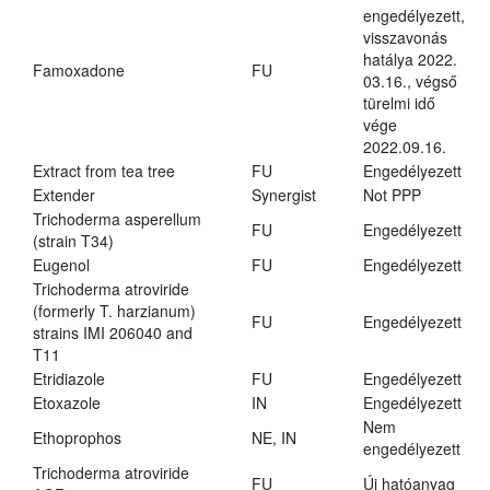
engedélyezett,
visszavonás
hatálya 2022.
Famoxadone
FU
03.16., végső
türelmi idő
vége
2022.09.16.
Extract from tea tree
FU
Engedélyezett
Extender
Synergist
Not PPP
Trichoderma asperellum
FU
Engedélyezett
(strain T34)
Eugenol
FU
Engedélyezett
Trichoderma atroviride
(formerly T. harzianum)
FU
Engedélyezett
strains IMI 206040 and
T11
Etridiazole
FU
Engedélyezett
Etoxazole
IN
Engedélyezett
Nem
Ethoprophos
NE, IN
engedélyezett
Trichoderma atroviride
FU
Új hatóanyag