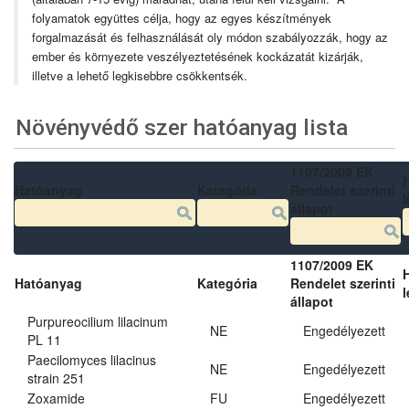
folyamatok együttes célja, hogy az egyes készítmények
forgalmazását és felhasználását oly módon szabályozzák, hogy az
ember és környezete veszélyeztetésének kockázatát kizárják,
illetve a lehető legkisebbre csökkentsék.
Növényvédő szer hatóanyag lista
1107/2009 EK
Hatóanyag
Kategória
Rendelet szerinti
l
állapot
1107/2009 EK
Hatóanyag
Kategória
Rendelet szerinti
l
állapot
Purpureocilium lilacinum
NE
Engedélyezett
PL 11
Paecilomyces lilacinus
NE
Engedélyezett
strain 251
Zoxamide
FU
Engedélyezett