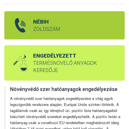
NÉBIH
ZÖLDSZÁM
ENGEDÉLYEZETT
TERMÉSNÖVELŐ ANYAGOK
KERESŐJE
Növényvédő szer hatóanyagok engedélyezése
A növényvédő szer hatóanyagok engedélyezése a világ egyik
legszigorúbb rendszere alapján, Európai Uniós szinten történik. A
tagállamok csak az így létrejövő ún. pozitív lista hatóanyagaiból
készített növényvédő szereket engedélyezhetik. A pozitív listán a
hatóanyag csak a vonatkozó EU rendeletben meghatározott ideig
(általában 7-15 évig) maradhat, utána felül kell vizsgálni. A