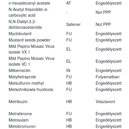
n-hexadecanyl acetate
AT
Engedélyezett
N-Acetyl thiazolidin-4-
-
Not PPP
carboxylic acid
N,N-Diallyl-2,2-
Safener
Not PPP
dichloroacetamide
Myclobutanil
FU
Engedélyezett
Mustard seeds powder
FU
Engedélyezett
Mild Pepino Mosaic Virus
EL
Engedélyezett
isolate VX 1
Mild Pepino Mosaic Virus
EL
Engedélyezett
isolate VC 1
Milbemectin
IN
Engedélyezett
Metyltetraprole
FU
Folyamatban
Metsulfuron-methyl
HB
Engedélyezett
Metschnikowia fructicola
FU
Engedélyezett
Metribuzin
HB
Visszavont
Metrafenone
FU
Engedélyezett
Metosulam
HB
Engedélyezett
Metobromuron
HB
Engedélyezett