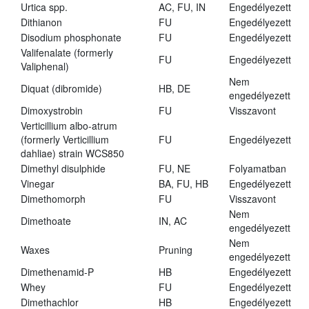
Urtica spp.
AC, FU, IN
Engedélyezett
Dithianon
FU
Engedélyezett
Disodium phosphonate
FU
Engedélyezett
Valifenalate (formerly
FU
Engedélyezett
Valiphenal)
Nem
Diquat (dibromide)
HB, DE
engedélyezett
Dimoxystrobin
FU
Visszavont
Verticillium albo-atrum
(formerly Verticillium
FU
Engedélyezett
dahliae) strain WCS850
Dimethyl disulphide
FU, NE
Folyamatban
Vinegar
BA, FU, HB
Engedélyezett
Dimethomorph
FU
Visszavont
Nem
Dimethoate
IN, AC
engedélyezett
Nem
Waxes
Pruning
engedélyezett
Dimethenamid-P
HB
Engedélyezett
Whey
FU
Engedélyezett
Dimethachlor
HB
Engedélyezett