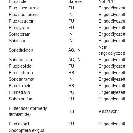
Flurazole
Safener
Not PPP
Fluquinconazole
FU
Engedélyezett
Flupyradifurone
IN
Engedélyezett
Fluoxastrobin
FU
Engedélyezett
Fluopyram
FU
Engedélyezett
Spinetoram
IN
Engedélyezett
Spinosad
IN
Engedélyezett
Nem
Spirodiclofen
AC, IN
engedélyezett
Spiromesifen
AC, IN
Engedélyezett
Fluopicolide
FU
Engedélyezett
Fluometuron
HB
Engedélyezett
Spirotetramat
IN
Engedélyezett
Flumioxazin
HB
Engedélyezett
Flumetralin
PG
Engedélyezett
Spiroxamine
FU
Engedélyezett
Flufenacet (formerly
HB
Visszavont
fluthiamide)
Fludioxonil
FU
Engedélyezett
Spodoptera exigua