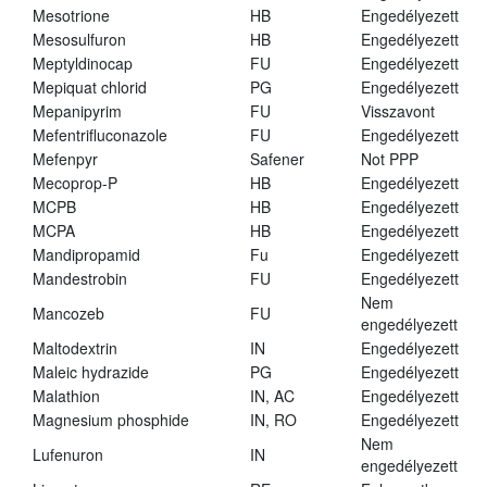
Mesotrione
HB
Engedélyezett
Mesosulfuron
HB
Engedélyezett
Meptyldinocap
FU
Engedélyezett
Mepiquat chlorid
PG
Engedélyezett
Mepanipyrim
FU
Visszavont
Mefentrifluconazole
FU
Engedélyezett
Mefenpyr
Safener
Not PPP
Mecoprop-P
HB
Engedélyezett
MCPB
HB
Engedélyezett
MCPA
HB
Engedélyezett
Mandipropamid
Fu
Engedélyezett
Mandestrobin
FU
Engedélyezett
Nem
Mancozeb
FU
engedélyezett
Maltodextrin
IN
Engedélyezett
Maleic hydrazide
PG
Engedélyezett
Malathion
IN, AC
Engedélyezett
Magnesium phosphide
IN, RO
Engedélyezett
Nem
Lufenuron
IN
engedélyezett