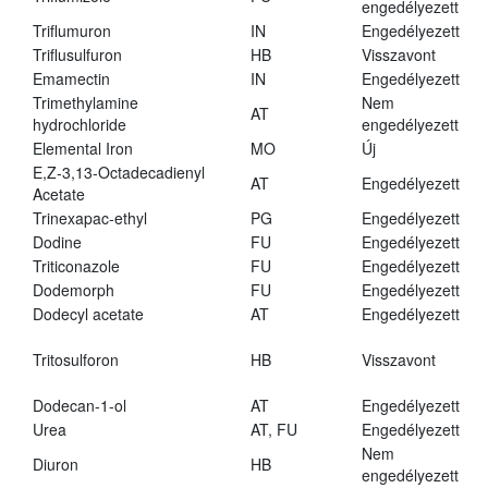
engedélyezett
Triflumuron
IN
Engedélyezett
Triflusulfuron
HB
Visszavont
Emamectin
IN
Engedélyezett
Trimethylamine
Nem
AT
hydrochloride
engedélyezett
Elemental Iron
MO
Új
E,Z-3,13-Octadecadienyl
AT
Engedélyezett
Acetate
Trinexapac-ethyl
PG
Engedélyezett
Dodine
FU
Engedélyezett
Triticonazole
FU
Engedélyezett
Dodemorph
FU
Engedélyezett
Dodecyl acetate
AT
Engedélyezett
Tritosulforon
HB
Visszavont
Dodecan-1-ol
AT
Engedélyezett
Urea
AT, FU
Engedélyezett
Nem
Diuron
HB
engedélyezett