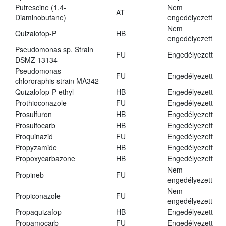
Putrescine (1,4-
Nem
AT
Diaminobutane)
engedélyezett
Nem
Quizalofop-P
HB
engedélyezett
Pseudomonas sp. Strain
FU
Engedélyezett
DSMZ 13134
Pseudomonas
FU
Engedélyezett
chlororaphis strain MA342
Quizalofop-P-ethyl
HB
Engedélyezett
Prothioconazole
FU
Engedélyezett
Prosulfuron
HB
Engedélyezett
Prosulfocarb
HB
Engedélyezett
Proquinazid
FU
Engedélyezett
Propyzamide
HB
Engedélyezett
Propoxycarbazone
HB
Engedélyezett
Nem
Propineb
FU
engedélyezett
Nem
Propiconazole
FU
engedélyezett
Propaquizafop
HB
Engedélyezett
Propamocarb
FU
Engedélyezett