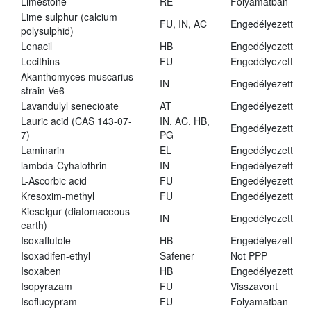
Limestone
RE
Folyamatban
Lime sulphur (calcium
FU, IN, AC
Engedélyezett
polysulphid)
Lenacil
HB
Engedélyezett
Lecithins
FU
Engedélyezett
Akanthomyces muscarius
IN
Engedélyezett
strain Ve6
Lavandulyl senecioate
AT
Engedélyezett
Lauric acid (CAS 143-07-
IN, AC, HB,
Engedélyezett
7)
PG
Laminarin
EL
Engedélyezett
lambda-Cyhalothrin
IN
Engedélyezett
L-Ascorbic acid
FU
Engedélyezett
Kresoxim-methyl
FU
Engedélyezett
Kieselgur (diatomaceous
IN
Engedélyezett
earth)
Isoxaflutole
HB
Engedélyezett
Isoxadifen-ethyl
Safener
Not PPP
Isoxaben
HB
Engedélyezett
Isopyrazam
FU
Visszavont
Isoflucypram
FU
Folyamatban