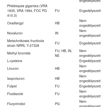
engedélyezett
Phlebiopsis gigantea (VRA
1835, VRA 1984, FOC PG
FU
Engedélyezett
410.3)
Nem
Oxadiargyl
HB
engedélyezett
Nem
Novaluron
IN
engedélyezett
Metschnikowia fructicola
FU
Engedélyezett
strain NRRL Y-27328
FU, HB, IN,
Nem
Methyl bromide
NE
engedélyezett
L-cysteine
Engedélyezett
Nem
Linuron
HB
engedélyezett
Nem
Isoproturon
HB
engedélyezett
Folpet
FU
Engedélyezett
Nem
Flusilazole
FU
engedélyezett
Nem
Flurprimidol
PG
engedélyezett