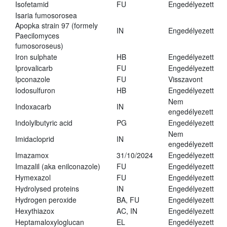
Isofetamid
FU
Engedélyezett
Isaria fumosorosea
Apopka strain 97 (formely
IN
Engedélyezett
Paecilomyces
fumosoroseus)
Iron sulphate
HB
Engedélyezett
Iprovalicarb
FU
Engedélyezett
Ipconazole
FU
Visszavont
Iodosulfuron
HB
Engedélyezett
Nem
Indoxacarb
IN
engedélyezett
Indolylbutyric acid
PG
Engedélyezett
Nem
Imidacloprid
IN
engedélyezett
Imazamox
31/10/2024
Engedélyezett
Imazalil (aka enilconazole)
FU
Engedélyezett
Hymexazol
FU
Engedélyezett
Hydrolysed proteins
IN
Engedélyezett
Hydrogen peroxide
BA, FU
Engedélyezett
Hexythiazox
AC, IN
Engedélyezett
Heptamaloxyloglucan
EL
Engedélyezett