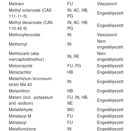
Metiram
FU
Visszavont
Methyl octanoate (CAS
IN, AC, HB,
Engedélyezett
111-11-5)
PG
Methyl decanoate (CAS
IN, AC, HB,
Engedélyezett
110-42-9)
PG
Methoxyfenozide
IN
Visszavont
Nem
Methomyl
IN
engedélyezett
Methiocarb (aka
Nem
IN, RE
mercaptodimethur)
engedélyezett
Metconazole
FU, PG
Engedélyezett
Metazachlor
HB
Engedélyezett
Metarhizium brunneum
IN
Engedélyezett
strain Ma 43
Metamitron
HB
Engedélyezett
Metam (incl. -potassium
FU, IN, HB,
Engedélyezett
and -sodium)
NE
Metaldehyde
MO
Engedélyezett
Metalaxyl-M
FU
Engedélyezett
Metalaxyl
FU
Engedélyezett
Metaflumizone
IN
Engedélyezett