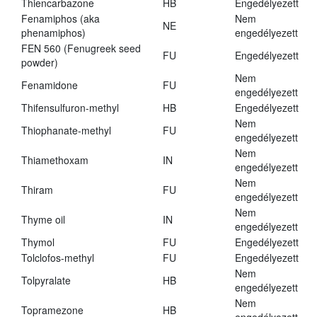
Thiencarbazone
HB
Engedélyezett
Fenamiphos (aka
Nem
NE
phenamiphos)
engedélyezett
FEN 560 (Fenugreek seed
FU
Engedélyezett
powder)
Nem
Fenamidone
FU
engedélyezett
Thifensulfuron-methyl
HB
Engedélyezett
Nem
Thiophanate-methyl
FU
engedélyezett
Nem
Thiamethoxam
IN
engedélyezett
Nem
Thiram
FU
engedélyezett
Nem
Thyme oil
IN
engedélyezett
Thymol
FU
Engedélyezett
Tolclofos-methyl
FU
Engedélyezett
Nem
Tolpyralate
HB
engedélyezett
Nem
Topramezone
HB