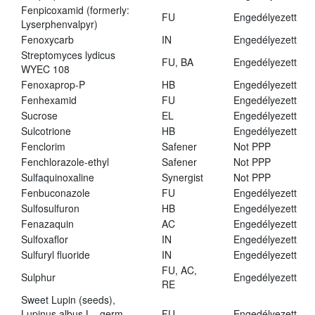
Fenpicoxamid (formerly:
FU
Engedélyezett
Lyserphenvalpyr)
Fenoxycarb
IN
Engedélyezett
Streptomyces lydicus
FU, BA
Engedélyezett
WYEC 108
Fenoxaprop-P
HB
Engedélyezett
Fenhexamid
FU
Engedélyezett
Sucrose
EL
Engedélyezett
Sulcotrione
HB
Engedélyezett
Fenclorim
Safener
Not PPP
Fenchlorazole-ethyl
Safener
Not PPP
Sulfaquinoxaline
Synergist
Not PPP
Fenbuconazole
FU
Engedélyezett
Sulfosulfuron
HB
Engedélyezett
Fenazaquin
AC
Engedélyezett
Sulfoxaflor
IN
Engedélyezett
Sulfuryl fluoride
IN
Engedélyezett
FU, AC,
Sulphur
Engedélyezett
RE
Sweet Lupin (seeds),
Lupinus albus L., germ.,
FU
Engedélyezett