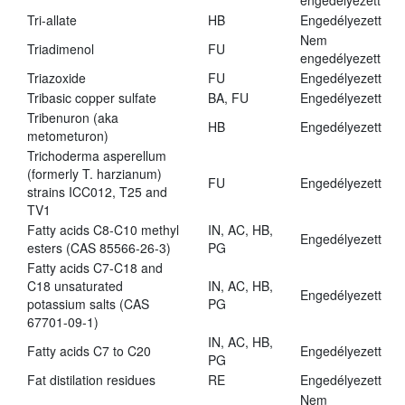
engedélyezett
Tri-allate
HB
Engedélyezett
Nem
Triadimenol
FU
engedélyezett
Triazoxide
FU
Engedélyezett
Tribasic copper sulfate
BA, FU
Engedélyezett
Tribenuron (aka
HB
Engedélyezett
metometuron)
Trichoderma asperellum
(formerly T. harzianum)
FU
Engedélyezett
strains ICC012, T25 and
TV1
Fatty acids C8-C10 methyl
IN, AC, HB,
Engedélyezett
esters (CAS 85566-26-3)
PG
Fatty acids C7-C18 and
C18 unsaturated
IN, AC, HB,
Engedélyezett
potassium salts (CAS
PG
67701-09-1)
IN, AC, HB,
Fatty acids C7 to C20
Engedélyezett
PG
Fat distilation residues
RE
Engedélyezett
Nem