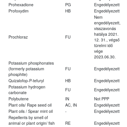
Prohexadione
PG
Engedélyezett
Profoxydim
HB
Engedélyezett
Nem
engedélyezett,
visszavonás
hatálya 2021.
Prochloraz
FU
12. 31., végső
türelmi idő
vége
2023.06.30.
Potassium phosphonates
(formerly potassium
FU
Engedélyezett
phosphite)
Quizalofop-P-tefuryl
HB
Engedélyezett
Potassium hydrogen
FU
Engedélyezett
carbonate
Polybutene
IN
Not PPP
Plant oils/ Rape seed oil
AC, IN
Engedélyezett
Plant oils / Spear mint oil
-
Engedélyezett
Repellents by smell of
animal or plant origin/ fish
RE
Engedélyezett