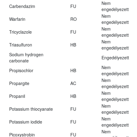
Nem
Carbendazim
FU
engedélyezett
Nem
Warfarin
RO
engedélyezett
Nem
Tricyclazole
FU
engedélyezett
Nem
Triasulfuron
HB
engedélyezett
Sodium hydrogen
Engedélyezett
carbonate
Nem
Propisochlor
HB
engedélyezett
Nem
Propargite
AC
engedélyezett
Nem
Propanil
HB
engedélyezett
Nem
Potassium thiocyanate
FU
engedélyezett
Nem
Potassium iodide
FU
engedélyezett
Nem
Picoxystrobin
FU