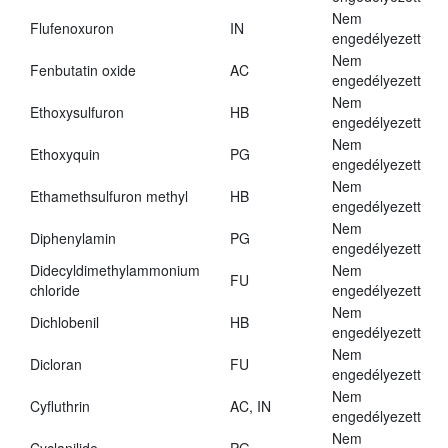
Nem
Flufenoxuron
IN
engedélyezett
Nem
Fenbutatin oxide
AC
engedélyezett
Nem
Ethoxysulfuron
HB
engedélyezett
Nem
Ethoxyquin
PG
engedélyezett
Nem
Ethamethsulfuron methyl
HB
engedélyezett
Nem
Diphenylamin
PG
engedélyezett
Didecyldimethylammonium
Nem
FU
chloride
engedélyezett
Nem
Dichlobenil
HB
engedélyezett
Nem
Dicloran
FU
engedélyezett
Nem
Cyfluthrin
AC, IN
engedélyezett
Nem