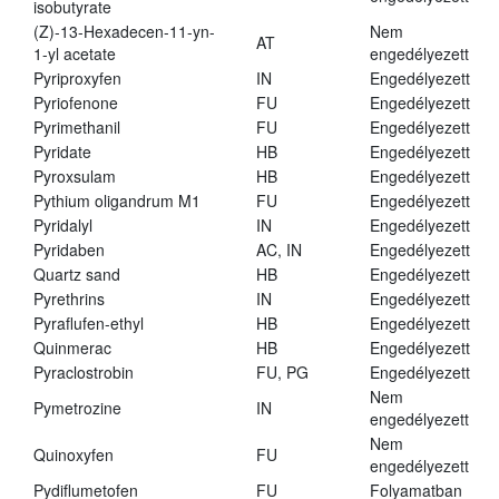
isobutyrate
(Z)-13-Hexadecen-11-yn-
Nem
AT
1-yl acetate
engedélyezett
Pyriproxyfen
IN
Engedélyezett
Pyriofenone
FU
Engedélyezett
Pyrimethanil
FU
Engedélyezett
Pyridate
HB
Engedélyezett
Pyroxsulam
HB
Engedélyezett
Pythium oligandrum M1
FU
Engedélyezett
Pyridalyl
IN
Engedélyezett
Pyridaben
AC, IN
Engedélyezett
Quartz sand
HB
Engedélyezett
Pyrethrins
IN
Engedélyezett
Pyraflufen-ethyl
HB
Engedélyezett
Quinmerac
HB
Engedélyezett
Pyraclostrobin
FU, PG
Engedélyezett
Nem
Pymetrozine
IN
engedélyezett
Nem
Quinoxyfen
FU
engedélyezett
Pydiflumetofen
FU
Folyamatban