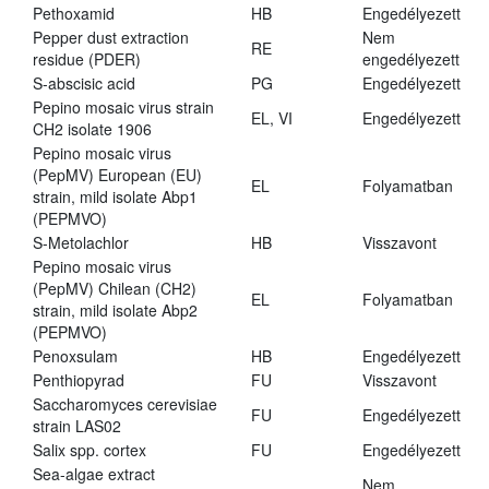
Pethoxamid
HB
Engedélyezett
Pepper dust extraction
Nem
RE
residue (PDER)
engedélyezett
S-abscisic acid
PG
Engedélyezett
Pepino mosaic virus strain
EL, VI
Engedélyezett
CH2 isolate 1906
Pepino mosaic virus
(PepMV) European (EU)
EL
Folyamatban
strain, mild isolate Abp1
(PEPMVO)
S-Metolachlor
HB
Visszavont
Pepino mosaic virus
(PepMV) Chilean (CH2)
EL
Folyamatban
strain, mild isolate Abp2
(PEPMVO)
Penoxsulam
HB
Engedélyezett
Penthiopyrad
FU
Visszavont
Saccharomyces cerevisiae
FU
Engedélyezett
strain LAS02
Salix spp. cortex
FU
Engedélyezett
Sea-algae extract
Nem