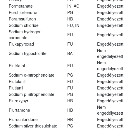
Formetanate
IN, AC
Engedélyezett
Forchlorfenuron
PG
Engedélyezett
Foramsulfuron
HB
Engedélyezett
Sodium chloride
FU, IN
Engedélyezett
Sodium hydrogen
FU
Engedélyezett
carbonate
Fluxapyroxad
FU
Engedélyezett
Nem
Sodium hypochlorite
BA
engedélyezett
Nem
Flutriafol
FU
engedélyezett
Sodium o-nitrophenolate
PG
Engedélyezett
Flutolanil
FU
Engedélyezett
Flutianil
FU
Engedélyezett
Sodium p-nitrophenolate
PG
Engedélyezett
Fluroxypyr
HB
Engedélyezett
Nem
Flurtamone
HB
engedélyezett
Flurochloridone
HB
Engedélyezett
Sodium silver thiosulphate
PG
Engedélyezett