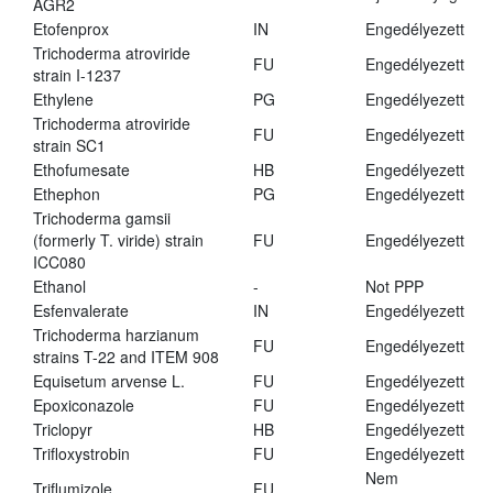
AGR2
Etofenprox
IN
Engedélyezett
Trichoderma atroviride
FU
Engedélyezett
strain I-1237
Ethylene
PG
Engedélyezett
Trichoderma atroviride
FU
Engedélyezett
strain SC1
Ethofumesate
HB
Engedélyezett
Ethephon
PG
Engedélyezett
Trichoderma gamsii
(formerly T. viride) strain
FU
Engedélyezett
ICC080
Ethanol
-
Not PPP
Esfenvalerate
IN
Engedélyezett
Trichoderma harzianum
FU
Engedélyezett
strains T-22 and ITEM 908
Equisetum arvense L.
FU
Engedélyezett
Epoxiconazole
FU
Engedélyezett
Triclopyr
HB
Engedélyezett
Trifloxystrobin
FU
Engedélyezett
Nem
Triflumizole
FU