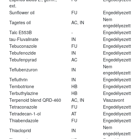
ext.
Sunflower oil
FU
Engedélyezett
Nem
Tagetes oil
AC, IN
engedélyezett
Talc E553B
-
Engedélyezett
tau-Fluvalinate
IN
Engedélyezett
Tebuconazole
FU
Engedélyezett
Tebufenozide
IN
Engedélyezett
Tebufenpyrad
AC
Engedélyezett
Nem
Teflubenzuron
IN
engedélyezett
Tefluthrin
IN
Engedélyezett
Tembotrione
HB
Engedélyezett
Terbuthylazine
HB
Engedélyezett
Terpenoid blend QRD-460
AC, IN
Visszavont
Tetraconazole
FU
Engedélyezett
Tetradecan-1-ol
AT
Engedélyezett
Thiabendazole
FU
Engedélyezett
Nem
Thiacloprid
IN
engedélyezett