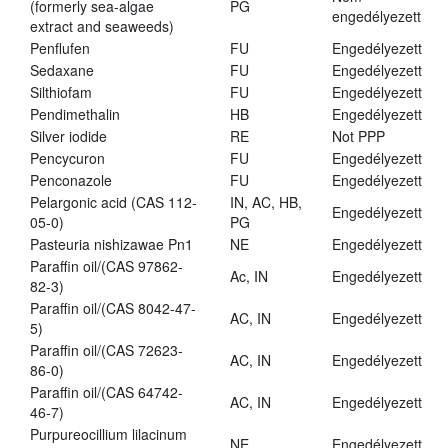
(formerly sea-algae
PG
engedélyezett
extract and seaweeds)
Penflufen
FU
Engedélyezett
Sedaxane
FU
Engedélyezett
Silthiofam
FU
Engedélyezett
Pendimethalin
HB
Engedélyezett
Silver iodide
RE
Not PPP
Pencycuron
FU
Engedélyezett
Penconazole
FU
Engedélyezett
Pelargonic acid (CAS 112-
IN, AC, HB,
Engedélyezett
05-0)
PG
Pasteuria nishizawae Pn1
NE
Engedélyezett
Paraffin oil/(CAS 97862-
Ac, IN
Engedélyezett
82-3)
Paraffin oil/(CAS 8042-47-
AC, IN
Engedélyezett
5)
Paraffin oil/(CAS 72623-
AC, IN
Engedélyezett
86-0)
Paraffin oil/(CAS 64742-
AC, IN
Engedélyezett
46-7)
Purpureocillium lilacinum
NE
Engedélyezett