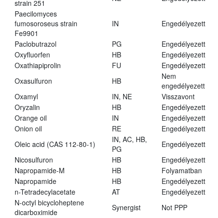
strain 251
Paecilomyces
fumosoroseus strain
IN
Engedélyezett
Fe9901
Paclobutrazol
PG
Engedélyezett
Oxyfluorfen
HB
Engedélyezett
Oxathiapiprolin
FU
Engedélyezett
Nem
Oxasulfuron
HB
engedélyezett
Oxamyl
IN, NE
Visszavont
Oryzalin
HB
Engedélyezett
Orange oil
IN
Engedélyezett
Onion oil
RE
Engedélyezett
IN, AC, HB,
Oleic acid (CAS 112-80-1)
Engedélyezett
PG
Nicosulfuron
HB
Engedélyezett
Napropamide-M
HB
Folyamatban
Napropamide
HB
Engedélyezett
n-Tetradecylacetate
AT
Engedélyezett
N-octyl bicycloheptene
Synergist
Not PPP
dicarboximide