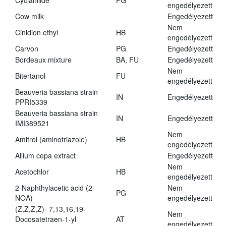
Cyclanilide
PG
engedélyezett
Cow milk
Engedélyezett
Nem
Cinidion ethyl
HB
engedélyezett
Carvon
PG
Engedélyezett
Bordeaux mixture
BA, FU
Engedélyezett
Nem
Bitertanol
FU
engedélyezett
Beauveria bassiana strain
IN
Engedélyezett
PPRI5339
Beauveria bassiana strain
IN
Engedélyezett
IMI389521
Nem
Amitrol (aminotriazole)
HB
engedélyezett
Allium cepa extract
Engedélyezett
Nem
Acetochlor
HB
engedélyezett
2-Naphthylacetic acid (2-
Nem
PG
NOA)
engedélyezett
(Z,Z,Z,Z)- 7,13,16,19-
Nem
Docosatetraen-1-yl
AT
engedélyezett