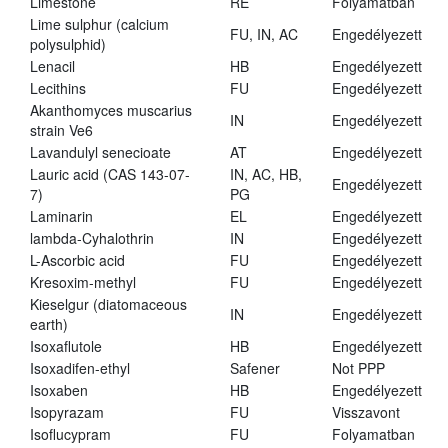
Limestone
RE
Folyamatban
Lime sulphur (calcium
FU, IN, AC
Engedélyezett
polysulphid)
Lenacil
HB
Engedélyezett
Lecithins
FU
Engedélyezett
Akanthomyces muscarius
IN
Engedélyezett
strain Ve6
Lavandulyl senecioate
AT
Engedélyezett
Lauric acid (CAS 143-07-
IN, AC, HB,
Engedélyezett
7)
PG
Laminarin
EL
Engedélyezett
lambda-Cyhalothrin
IN
Engedélyezett
L-Ascorbic acid
FU
Engedélyezett
Kresoxim-methyl
FU
Engedélyezett
Kieselgur (diatomaceous
IN
Engedélyezett
earth)
Isoxaflutole
HB
Engedélyezett
Isoxadifen-ethyl
Safener
Not PPP
Isoxaben
HB
Engedélyezett
Isopyrazam
FU
Visszavont
Isoflucypram
FU
Folyamatban