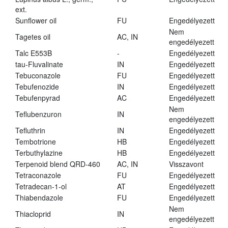
ext.
Sunflower oil
FU
Engedélyezett
Nem
Tagetes oil
AC, IN
engedélyezett
Talc E553B
-
Engedélyezett
tau-Fluvalinate
IN
Engedélyezett
Tebuconazole
FU
Engedélyezett
Tebufenozide
IN
Engedélyezett
Tebufenpyrad
AC
Engedélyezett
Nem
Teflubenzuron
IN
engedélyezett
Tefluthrin
IN
Engedélyezett
Tembotrione
HB
Engedélyezett
Terbuthylazine
HB
Engedélyezett
Terpenoid blend QRD-460
AC, IN
Visszavont
Tetraconazole
FU
Engedélyezett
Tetradecan-1-ol
AT
Engedélyezett
Thiabendazole
FU
Engedélyezett
Nem
Thiacloprid
IN
engedélyezett