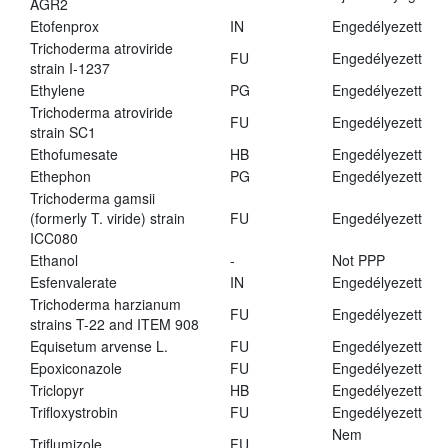
AGR2
Etofenprox
IN
Engedélyezett
Trichoderma atroviride
FU
Engedélyezett
strain I-1237
Ethylene
PG
Engedélyezett
Trichoderma atroviride
FU
Engedélyezett
strain SC1
Ethofumesate
HB
Engedélyezett
Ethephon
PG
Engedélyezett
Trichoderma gamsii
(formerly T. viride) strain
FU
Engedélyezett
ICC080
Ethanol
-
Not PPP
Esfenvalerate
IN
Engedélyezett
Trichoderma harzianum
FU
Engedélyezett
strains T-22 and ITEM 908
Equisetum arvense L.
FU
Engedélyezett
Epoxiconazole
FU
Engedélyezett
Triclopyr
HB
Engedélyezett
Trifloxystrobin
FU
Engedélyezett
Nem
Triflumizole
FU