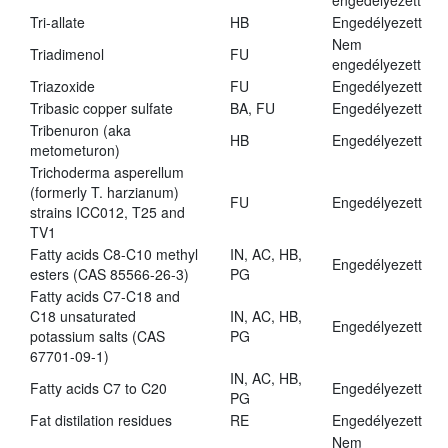
engedélyezett
Tri-allate
HB
Engedélyezett
Nem
Triadimenol
FU
engedélyezett
Triazoxide
FU
Engedélyezett
Tribasic copper sulfate
BA, FU
Engedélyezett
Tribenuron (aka
HB
Engedélyezett
metometuron)
Trichoderma asperellum
(formerly T. harzianum)
FU
Engedélyezett
strains ICC012, T25 and
TV1
Fatty acids C8-C10 methyl
IN, AC, HB,
Engedélyezett
esters (CAS 85566-26-3)
PG
Fatty acids C7-C18 and
C18 unsaturated
IN, AC, HB,
Engedélyezett
potassium salts (CAS
PG
67701-09-1)
IN, AC, HB,
Fatty acids C7 to C20
Engedélyezett
PG
Fat distilation residues
RE
Engedélyezett
Nem