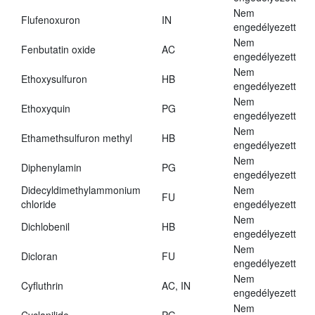
Nem
Flufenoxuron
IN
engedélyezett
Nem
Fenbutatin oxide
AC
engedélyezett
Nem
Ethoxysulfuron
HB
engedélyezett
Nem
Ethoxyquin
PG
engedélyezett
Nem
Ethamethsulfuron methyl
HB
engedélyezett
Nem
Diphenylamin
PG
engedélyezett
Didecyldimethylammonium
Nem
FU
chloride
engedélyezett
Nem
Dichlobenil
HB
engedélyezett
Nem
Dicloran
FU
engedélyezett
Nem
Cyfluthrin
AC, IN
engedélyezett
Nem