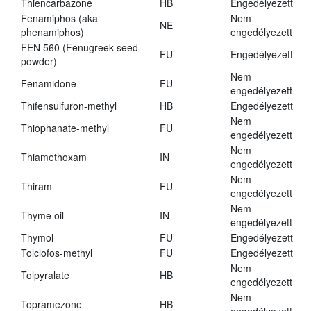
Thiencarbazone
HB
Engedélyezett
Fenamiphos (aka
Nem
NE
phenamiphos)
engedélyezett
FEN 560 (Fenugreek seed
FU
Engedélyezett
powder)
Nem
Fenamidone
FU
engedélyezett
Thifensulfuron-methyl
HB
Engedélyezett
Nem
Thiophanate-methyl
FU
engedélyezett
Nem
Thiamethoxam
IN
engedélyezett
Nem
Thiram
FU
engedélyezett
Nem
Thyme oil
IN
engedélyezett
Thymol
FU
Engedélyezett
Tolclofos-methyl
FU
Engedélyezett
Nem
Tolpyralate
HB
engedélyezett
Nem
Topramezone
HB