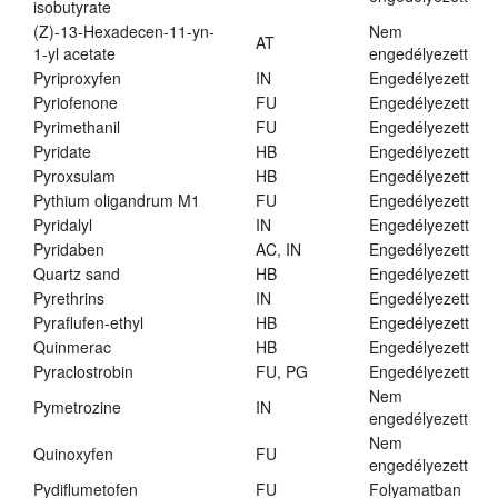
isobutyrate
(Z)-13-Hexadecen-11-yn-
Nem
AT
1-yl acetate
engedélyezett
Pyriproxyfen
IN
Engedélyezett
Pyriofenone
FU
Engedélyezett
Pyrimethanil
FU
Engedélyezett
Pyridate
HB
Engedélyezett
Pyroxsulam
HB
Engedélyezett
Pythium oligandrum M1
FU
Engedélyezett
Pyridalyl
IN
Engedélyezett
Pyridaben
AC, IN
Engedélyezett
Quartz sand
HB
Engedélyezett
Pyrethrins
IN
Engedélyezett
Pyraflufen-ethyl
HB
Engedélyezett
Quinmerac
HB
Engedélyezett
Pyraclostrobin
FU, PG
Engedélyezett
Nem
Pymetrozine
IN
engedélyezett
Nem
Quinoxyfen
FU
engedélyezett
Pydiflumetofen
FU
Folyamatban