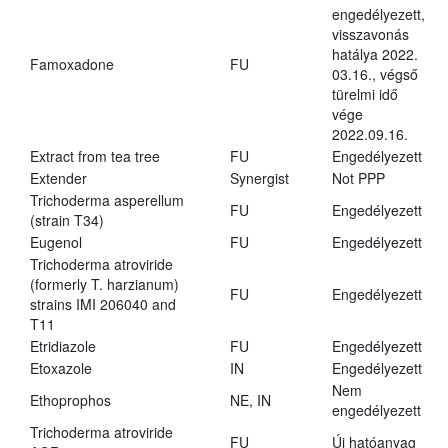
engedélyezett,
visszavonás
hatálya 2022.
Famoxadone
FU
03.16., végső
türelmi idő
vége
2022.09.16.
Extract from tea tree
FU
Engedélyezett
Extender
Synergist
Not PPP
Trichoderma asperellum
FU
Engedélyezett
(strain T34)
Eugenol
FU
Engedélyezett
Trichoderma atroviride
(formerly T. harzianum)
FU
Engedélyezett
strains IMI 206040 and
T11
Etridiazole
FU
Engedélyezett
Etoxazole
IN
Engedélyezett
Nem
Ethoprophos
NE, IN
engedélyezett
Trichoderma atroviride
FU
Új hatóanyag