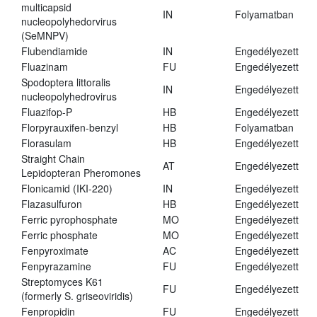
multicapsid
IN
Folyamatban
nucleopolyhedorvirus
(SeMNPV)
Flubendiamide
IN
Engedélyezett
Fluazinam
FU
Engedélyezett
Spodoptera littoralis
IN
Engedélyezett
nucleopolyhedrovirus
Fluazifop-P
HB
Engedélyezett
Florpyrauxifen-benzyl
HB
Folyamatban
Florasulam
HB
Engedélyezett
Straight Chain
AT
Engedélyezett
Lepidopteran Pheromones
Flonicamid (IKI-220)
IN
Engedélyezett
Flazasulfuron
HB
Engedélyezett
Ferric pyrophosphate
MO
Engedélyezett
Ferric phosphate
MO
Engedélyezett
Fenpyroximate
AC
Engedélyezett
Fenpyrazamine
FU
Engedélyezett
Streptomyces K61
FU
Engedélyezett
(formerly S. griseoviridis)
Fenpropidin
FU
Engedélyezett