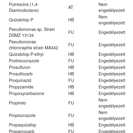
Putrescine (1,4-
Nem
AT
Diaminobutane)
engedélyezett
Nem
Quizalofop-P
HB
engedélyezett
Pseudomonas sp. Strain
FU
Engedélyezett
DSMZ 13134
Pseudomonas
FU
Engedélyezett
chlororaphis strain MA342
Quizalofop-P-ethyl
HB
Engedélyezett
Prothioconazole
FU
Engedélyezett
Prosulfuron
HB
Engedélyezett
Prosulfocarb
HB
Engedélyezett
Proquinazid
FU
Engedélyezett
Propyzamide
HB
Engedélyezett
Propoxycarbazone
HB
Engedélyezett
Nem
Propineb
FU
engedélyezett
Nem
Propiconazole
FU
engedélyezett
Propaquizafop
HB
Engedélyezett
Propamocarb
FU
Engedélyezett