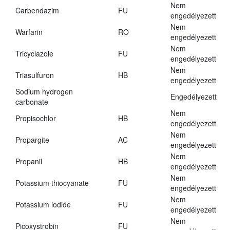
Nem
Carbendazim
FU
engedélyezett
Nem
Warfarin
RO
engedélyezett
Nem
Tricyclazole
FU
engedélyezett
Nem
Triasulfuron
HB
engedélyezett
Sodium hydrogen
Engedélyezett
carbonate
Nem
Propisochlor
HB
engedélyezett
Nem
Propargite
AC
engedélyezett
Nem
Propanil
HB
engedélyezett
Nem
Potassium thiocyanate
FU
engedélyezett
Nem
Potassium iodide
FU
engedélyezett
Nem
Picoxystrobin
FU