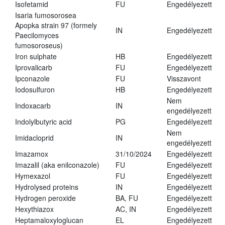
Isofetamid
FU
Engedélyezett
Isaria fumosorosea
Apopka strain 97 (formely
IN
Engedélyezett
Paecilomyces
fumosoroseus)
Iron sulphate
HB
Engedélyezett
Iprovalicarb
FU
Engedélyezett
Ipconazole
FU
Visszavont
Iodosulfuron
HB
Engedélyezett
Nem
Indoxacarb
IN
engedélyezett
Indolylbutyric acid
PG
Engedélyezett
Nem
Imidacloprid
IN
engedélyezett
Imazamox
31/10/2024
Engedélyezett
Imazalil (aka enilconazole)
FU
Engedélyezett
Hymexazol
FU
Engedélyezett
Hydrolysed proteins
IN
Engedélyezett
Hydrogen peroxide
BA, FU
Engedélyezett
Hexythiazox
AC, IN
Engedélyezett
Heptamaloxyloglucan
EL
Engedélyezett