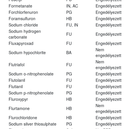
Formetanate
IN, AC
Engedélyezett
Forchlorfenuron
PG
Engedélyezett
Foramsulfuron
HB
Engedélyezett
Sodium chloride
FU, IN
Engedélyezett
Sodium hydrogen
FU
Engedélyezett
carbonate
Fluxapyroxad
FU
Engedélyezett
Nem
Sodium hypochlorite
BA
engedélyezett
Nem
Flutriafol
FU
engedélyezett
Sodium o-nitrophenolate
PG
Engedélyezett
Flutolanil
FU
Engedélyezett
Flutianil
FU
Engedélyezett
Sodium p-nitrophenolate
PG
Engedélyezett
Fluroxypyr
HB
Engedélyezett
Nem
Flurtamone
HB
engedélyezett
Flurochloridone
HB
Engedélyezett
Sodium silver thiosulphate
PG
Engedélyezett