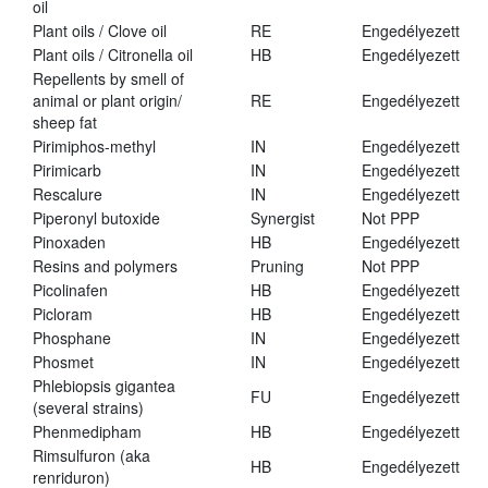
oil
Plant oils / Clove oil
RE
Engedélyezett
Plant oils / Citronella oil
HB
Engedélyezett
Repellents by smell of
animal or plant origin/
RE
Engedélyezett
sheep fat
Pirimiphos-methyl
IN
Engedélyezett
Pirimicarb
IN
Engedélyezett
Rescalure
IN
Engedélyezett
Piperonyl butoxide
Synergist
Not PPP
Pinoxaden
HB
Engedélyezett
Resins and polymers
Pruning
Not PPP
Picolinafen
HB
Engedélyezett
Picloram
HB
Engedélyezett
Phosphane
IN
Engedélyezett
Phosmet
IN
Engedélyezett
Phlebiopsis gigantea
FU
Engedélyezett
(several strains)
Phenmedipham
HB
Engedélyezett
Rimsulfuron (aka
HB
Engedélyezett
renriduron)