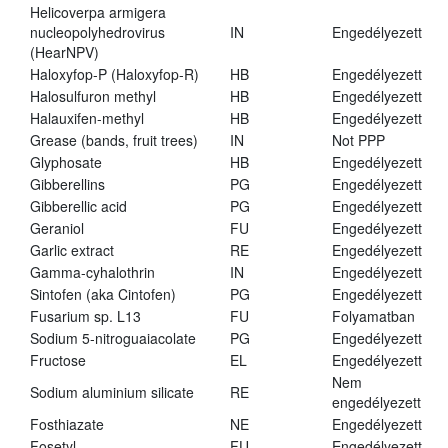
Helicoverpa armigera
nucleopolyhedrovirus
IN
Engedélyezett
(HearNPV)
Haloxyfop-P (Haloxyfop-R)
HB
Engedélyezett
Halosulfuron methyl
HB
Engedélyezett
Halauxifen-methyl
HB
Engedélyezett
Grease (bands, fruit trees)
IN
Not PPP
Glyphosate
HB
Engedélyezett
Gibberellins
PG
Engedélyezett
Gibberellic acid
PG
Engedélyezett
Geraniol
FU
Engedélyezett
Garlic extract
RE
Engedélyezett
Gamma-cyhalothrin
IN
Engedélyezett
Sintofen (aka Cintofen)
PG
Engedélyezett
Fusarium sp. L13
FU
Folyamatban
Sodium 5-nitroguaiacolate
PG
Engedélyezett
Fructose
EL
Engedélyezett
Nem
Sodium aluminium silicate
RE
engedélyezett
Fosthiazate
NE
Engedélyezett
Fosetyl
FU
Engedélyezett