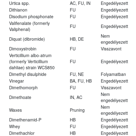
Urtica spp.
AC, FU, IN
Engedélyezett
Dithianon
FU
Engedélyezett
Disodium phosphonate
FU
Engedélyezett
Valifenalate (formerly
FU
Engedélyezett
Valiphenal)
Nem
Diquat (dibromide)
HB, DE
engedélyezett
Dimoxystrobin
FU
Visszavont
Verticillium albo-atrum
(formerly Verticillium
FU
Engedélyezett
dahliae) strain WCS850
Dimethyl disulphide
FU, NE
Folyamatban
Vinegar
BA, FU, HB
Engedélyezett
Dimethomorph
FU
Visszavont
Nem
Dimethoate
IN, AC
engedélyezett
Nem
Waxes
Pruning
engedélyezett
Dimethenamid-P
HB
Engedélyezett
Whey
FU
Engedélyezett
Dimethachlor
HB
Engedélyezett