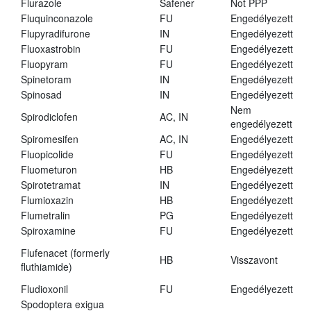
Flurazole
Safener
Not PPP
Fluquinconazole
FU
Engedélyezett
Flupyradifurone
IN
Engedélyezett
Fluoxastrobin
FU
Engedélyezett
Fluopyram
FU
Engedélyezett
Spinetoram
IN
Engedélyezett
Spinosad
IN
Engedélyezett
Nem
Spirodiclofen
AC, IN
engedélyezett
Spiromesifen
AC, IN
Engedélyezett
Fluopicolide
FU
Engedélyezett
Fluometuron
HB
Engedélyezett
Spirotetramat
IN
Engedélyezett
Flumioxazin
HB
Engedélyezett
Flumetralin
PG
Engedélyezett
Spiroxamine
FU
Engedélyezett
Flufenacet (formerly
HB
Visszavont
fluthiamide)
Fludioxonil
FU
Engedélyezett
Spodoptera exigua