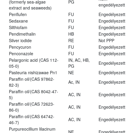
(formerly sea-algae
PG
engedélyezett
extract and seaweeds)
Penflufen
FU
Engedélyezett
Sedaxane
FU
Engedélyezett
Silthiofam
FU
Engedélyezett
Pendimethalin
HB
Engedélyezett
Silver iodide
RE
Not PPP
Pencycuron
FU
Engedélyezett
Penconazole
FU
Engedélyezett
Pelargonic acid (CAS 112-
IN, AC, HB,
Engedélyezett
05-0)
PG
Pasteuria nishizawae Pn1
NE
Engedélyezett
Paraffin oil/(CAS 97862-
Ac, IN
Engedélyezett
82-3)
Paraffin oil/(CAS 8042-47-
AC, IN
Engedélyezett
5)
Paraffin oil/(CAS 72623-
AC, IN
Engedélyezett
86-0)
Paraffin oil/(CAS 64742-
AC, IN
Engedélyezett
46-7)
Purpureocillium lilacinum
NE
Engedélyezett