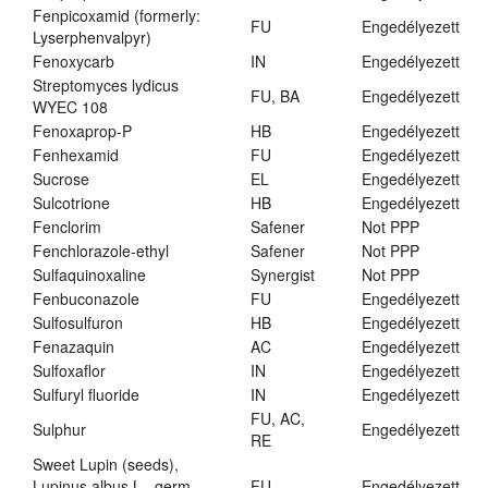
Fenpicoxamid (formerly:
FU
Engedélyezett
Lyserphenvalpyr)
Fenoxycarb
IN
Engedélyezett
Streptomyces lydicus
FU, BA
Engedélyezett
WYEC 108
Fenoxaprop-P
HB
Engedélyezett
Fenhexamid
FU
Engedélyezett
Sucrose
EL
Engedélyezett
Sulcotrione
HB
Engedélyezett
Fenclorim
Safener
Not PPP
Fenchlorazole-ethyl
Safener
Not PPP
Sulfaquinoxaline
Synergist
Not PPP
Fenbuconazole
FU
Engedélyezett
Sulfosulfuron
HB
Engedélyezett
Fenazaquin
AC
Engedélyezett
Sulfoxaflor
IN
Engedélyezett
Sulfuryl fluoride
IN
Engedélyezett
FU, AC,
Sulphur
Engedélyezett
RE
Sweet Lupin (seeds),
Lupinus albus L., germ.,
FU
Engedélyezett