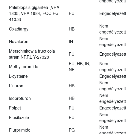
engedélyezett
Phlebiopsis gigantea (VRA
1835, VRA 1984, FOC PG
FU
Engedélyezett
410.3)
Nem
Oxadiargyl
HB
engedélyezett
Nem
Novaluron
IN
engedélyezett
Metschnikowia fructicola
FU
Engedélyezett
strain NRRL Y-27328
FU, HB, IN,
Nem
Methyl bromide
NE
engedélyezett
L-cysteine
Engedélyezett
Nem
Linuron
HB
engedélyezett
Nem
Isoproturon
HB
engedélyezett
Folpet
FU
Engedélyezett
Nem
Flusilazole
FU
engedélyezett
Nem
Flurprimidol
PG
engedélyezett