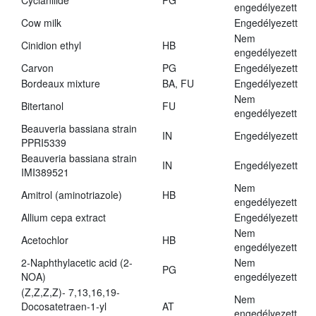
Cyclanilide
PG
engedélyezett
Cow milk
Engedélyezett
Nem
Cinidion ethyl
HB
engedélyezett
Carvon
PG
Engedélyezett
Bordeaux mixture
BA, FU
Engedélyezett
Nem
Bitertanol
FU
engedélyezett
Beauveria bassiana strain
IN
Engedélyezett
PPRI5339
Beauveria bassiana strain
IN
Engedélyezett
IMI389521
Nem
Amitrol (aminotriazole)
HB
engedélyezett
Allium cepa extract
Engedélyezett
Nem
Acetochlor
HB
engedélyezett
2-Naphthylacetic acid (2-
Nem
PG
NOA)
engedélyezett
(Z,Z,Z,Z)- 7,13,16,19-
Nem
Docosatetraen-1-yl
AT
engedélyezett