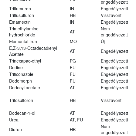
engedélyezett
Triflumuron
IN
Engedélyezett
Triflusulfuron
HB
Visszavont
Emamectin
IN
Engedélyezett
Trimethylamine
Nem
AT
hydrochloride
engedélyezett
Elemental Iron
MO
Új
E,Z-3,13-Octadecadienyl
AT
Engedélyezett
Acetate
Trinexapac-ethyl
PG
Engedélyezett
Dodine
FU
Engedélyezett
Triticonazole
FU
Engedélyezett
Dodemorph
FU
Engedélyezett
Dodecyl acetate
AT
Engedélyezett
Tritosulforon
HB
Visszavont
Dodecan-1-ol
AT
Engedélyezett
Urea
AT, FU
Engedélyezett
Nem
Diuron
HB
engedélyezett