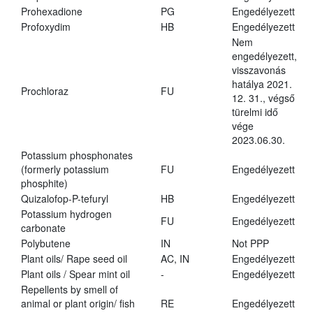
Prohexadione
PG
Engedélyezett
Profoxydim
HB
Engedélyezett
Nem
engedélyezett,
visszavonás
hatálya 2021.
Prochloraz
FU
12. 31., végső
türelmi idő
vége
2023.06.30.
Potassium phosphonates
(formerly potassium
FU
Engedélyezett
phosphite)
Quizalofop-P-tefuryl
HB
Engedélyezett
Potassium hydrogen
FU
Engedélyezett
carbonate
Polybutene
IN
Not PPP
Plant oils/ Rape seed oil
AC, IN
Engedélyezett
Plant oils / Spear mint oil
-
Engedélyezett
Repellents by smell of
animal or plant origin/ fish
RE
Engedélyezett