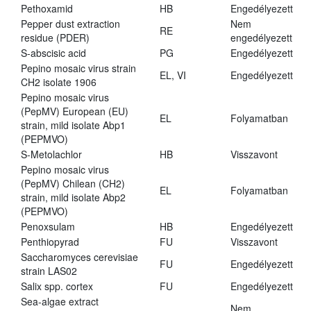
Pethoxamid
HB
Engedélyezett
Pepper dust extraction
Nem
RE
residue (PDER)
engedélyezett
S-abscisic acid
PG
Engedélyezett
Pepino mosaic virus strain
EL, VI
Engedélyezett
CH2 isolate 1906
Pepino mosaic virus
(PepMV) European (EU)
EL
Folyamatban
strain, mild isolate Abp1
(PEPMVO)
S-Metolachlor
HB
Visszavont
Pepino mosaic virus
(PepMV) Chilean (CH2)
EL
Folyamatban
strain, mild isolate Abp2
(PEPMVO)
Penoxsulam
HB
Engedélyezett
Penthiopyrad
FU
Visszavont
Saccharomyces cerevisiae
FU
Engedélyezett
strain LAS02
Salix spp. cortex
FU
Engedélyezett
Sea-algae extract
Nem