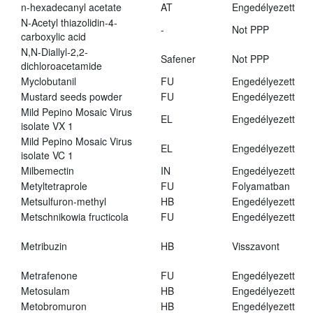
n-hexadecanyl acetate
AT
Engedélyezett
N-Acetyl thiazolidin-4-
-
Not PPP
carboxylic acid
N,N-Diallyl-2,2-
Safener
Not PPP
dichloroacetamide
Myclobutanil
FU
Engedélyezett
Mustard seeds powder
FU
Engedélyezett
Mild Pepino Mosaic Virus
EL
Engedélyezett
isolate VX 1
Mild Pepino Mosaic Virus
EL
Engedélyezett
isolate VC 1
Milbemectin
IN
Engedélyezett
Metyltetraprole
FU
Folyamatban
Metsulfuron-methyl
HB
Engedélyezett
Metschnikowia fructicola
FU
Engedélyezett
Metribuzin
HB
Visszavont
Metrafenone
FU
Engedélyezett
Metosulam
HB
Engedélyezett
Metobromuron
HB
Engedélyezett