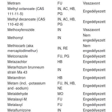
Metiram
FU
Visszavont
Methyl octanoate (CAS
IN, AC, HB,
Engedélyezett
111-11-5)
PG
Methyl decanoate (CAS
IN, AC, HB,
Engedélyezett
110-42-9)
PG
Methoxyfenozide
IN
Visszavont
Nem
Methomyl
IN
engedélyezett
Methiocarb (aka
Nem
IN, RE
mercaptodimethur)
engedélyezett
Metconazole
FU, PG
Engedélyezett
Metazachlor
HB
Engedélyezett
Metarhizium brunneum
IN
Engedélyezett
strain Ma 43
Metamitron
HB
Engedélyezett
Metam (incl. -potassium
FU, IN, HB,
Engedélyezett
and -sodium)
NE
Metaldehyde
MO
Engedélyezett
Metalaxyl-M
FU
Engedélyezett
Metalaxyl
FU
Engedélyezett
Metaflumizone
IN
Engedélyezett