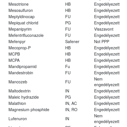
Mesotrione
HB
Engedélyezett
Mesosulfuron
HB
Engedélyezett
Meptyldinocap
FU
Engedélyezett
Mepiquat chlorid
PG
Engedélyezett
Mepanipyrim
FU
Visszavont
Mefentrifluconazole
FU
Engedélyezett
Mefenpyr
Safener
Not PPP
Mecoprop-P
HB
Engedélyezett
MCPB
HB
Engedélyezett
MCPA
HB
Engedélyezett
Mandipropamid
Fu
Engedélyezett
Mandestrobin
FU
Engedélyezett
Nem
Mancozeb
FU
engedélyezett
Maltodextrin
IN
Engedélyezett
Maleic hydrazide
PG
Engedélyezett
Malathion
IN, AC
Engedélyezett
Magnesium phosphide
IN, RO
Engedélyezett
Nem
Lufenuron
IN
engedélyezett