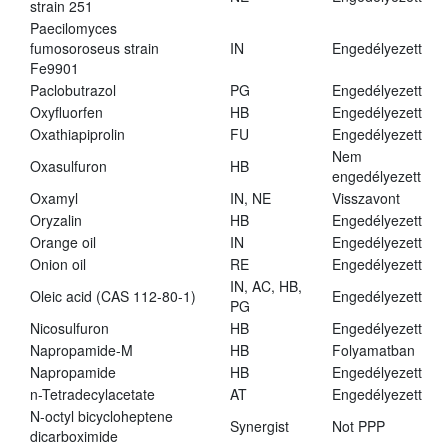
strain 251
Paecilomyces
fumosoroseus strain
IN
Engedélyezett
Fe9901
Paclobutrazol
PG
Engedélyezett
Oxyfluorfen
HB
Engedélyezett
Oxathiapiprolin
FU
Engedélyezett
Nem
Oxasulfuron
HB
engedélyezett
Oxamyl
IN, NE
Visszavont
Oryzalin
HB
Engedélyezett
Orange oil
IN
Engedélyezett
Onion oil
RE
Engedélyezett
IN, AC, HB,
Oleic acid (CAS 112-80-1)
Engedélyezett
PG
Nicosulfuron
HB
Engedélyezett
Napropamide-M
HB
Folyamatban
Napropamide
HB
Engedélyezett
n-Tetradecylacetate
AT
Engedélyezett
N-octyl bicycloheptene
Synergist
Not PPP
dicarboximide