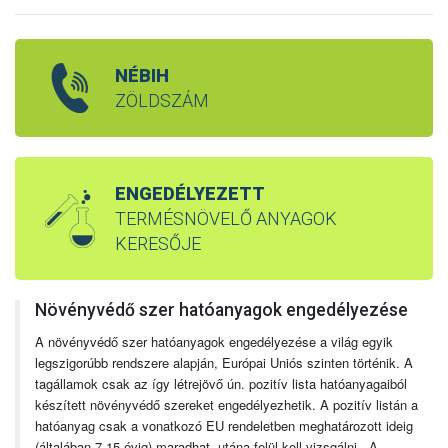
NÉBIH
ZÖLDSZÁM
ENGEDÉLYEZETT
TERMÉSNÖVELŐ ANYAGOK
KERESŐJE
Növényvédő szer hatóanyagok engedélyezése
A növényvédő szer hatóanyagok engedélyezése a világ egyik
legszigorúbb rendszere alapján, Európai Uniós szinten történik. A
tagállamok csak az így létrejövő ún. pozitív lista hatóanyagaiból
készített növényvédő szereket engedélyezhetik. A pozitív listán a
hatóanyag csak a vonatkozó EU rendeletben meghatározott ideig
(általában 7-15 évig) maradhat, utána felül kell vizsgálni. A