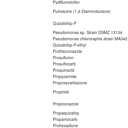
Pydiflumetofen
Putrescine (1,4-Diaminobutane)
Quizalofop-P
Pseudomonas sp. Strain DSMZ 13134
Pseudomonas chlororaphis strain MA342
Quizalofop-P-ethyl
Prothioconazole
Prosulfuron
Prosulfocarb
Proquinazid
Propyzamide
Propoxycarbazone
Propineb
Propiconazole
Propaquizafop
Propamocarb
Prohexadione