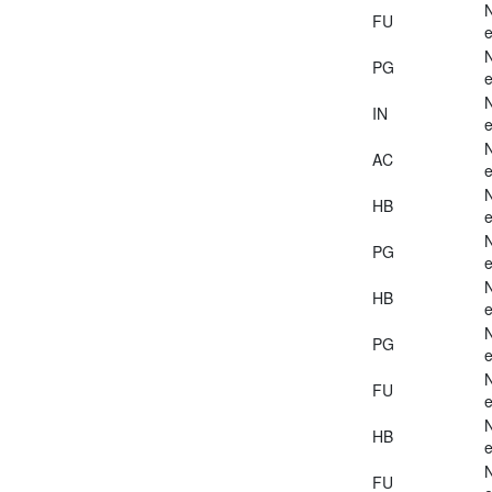
FU
e
PG
e
IN
e
AC
e
HB
e
PG
e
HB
e
PG
e
FU
e
HB
e
FU