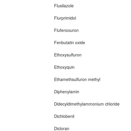
Flusilazole
Flurprimidol
Flufenoxuron
Fenbutatin oxide
Ethoxysulfuron
Ethoxyquin
Ethamethsulfuron methyl
Diphenylamin
Didecyldimethylammonium chloride
Dichlobenil
Dicloran