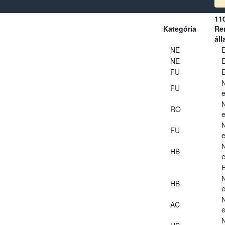
11
Kategória
Ren
áll
NE
E
NE
E
FU
E
FU
e
RO
e
FU
e
HB
e
E
HB
e
AC
e