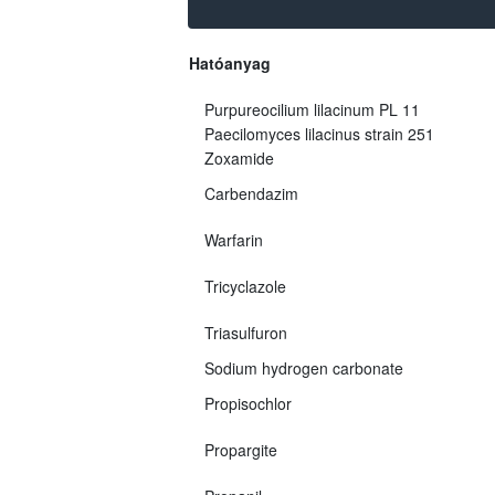
Hatóanyag
Purpureocilium lilacinum PL 11
Paecilomyces lilacinus strain 251
Zoxamide
Carbendazim
Warfarin
Tricyclazole
Triasulfuron
Sodium hydrogen carbonate
Propisochlor
Propargite