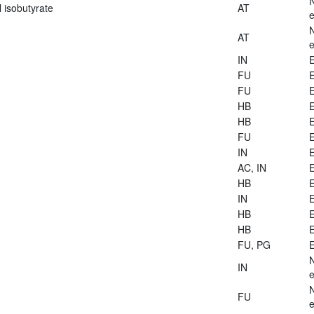
 isobutyrate
AT
e
AT
e
IN
E
FU
E
FU
E
HB
E
HB
E
FU
E
IN
E
AC, IN
E
HB
E
IN
E
HB
E
HB
E
FU, PG
E
IN
e
FU
e