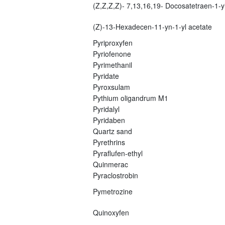
(Z,Z,Z,Z)- 7,13,16,19- Docosatetraen-1-yl
(Z)-13-Hexadecen-11-yn-1-yl acetate
Pyriproxyfen
Pyriofenone
Pyrimethanil
Pyridate
Pyroxsulam
Pythium oligandrum M1
Pyridalyl
Pyridaben
Quartz sand
Pyrethrins
Pyraflufen-ethyl
Quinmerac
Pyraclostrobin
Pymetrozine
Quinoxyfen