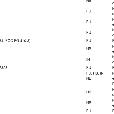
HB
e
FU
e
FU
e
FU
e
984, FOC PG 410.3)
FU
E
HB
e
IN
e
27328
FU
E
FU, HB, IN,
NE
e
E
HB
e
HB
e
FU
E