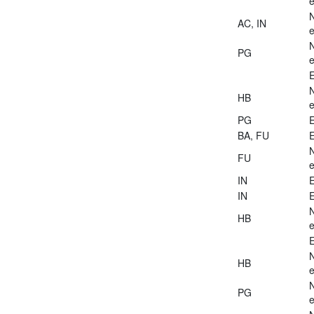
e
AC, IN
e
PG
e
E
HB
e
PG
E
BA, FU
E
FU
e
IN
E
IN
E
HB
e
E
HB
e
PG
e