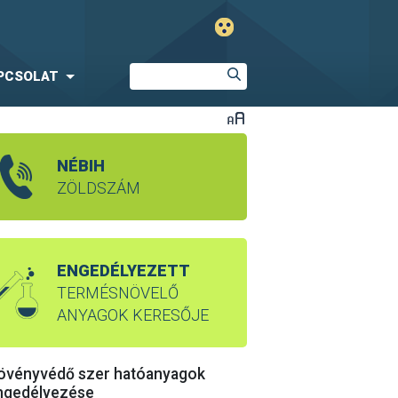
PCSOLAT
NÉBIH
ZÖLDSZÁM
ENGEDÉLYEZETT
TERMÉSNÖVELŐ
ANYAGOK KERESŐJE
övényvédő szer hatóanyagok
ngedélyezése