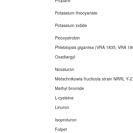
Propanil
Potassium thiocyanate
Potassium iodide
Picoxystrobin
Phlebiopsis gigantea (VRA 1835, VRA 1
Oxadiargyl
Novaluron
Metschnikowia fructicola strain NRRL Y-
Methyl bromide
L-cysteine
Linuron
Isoproturon
Folpet