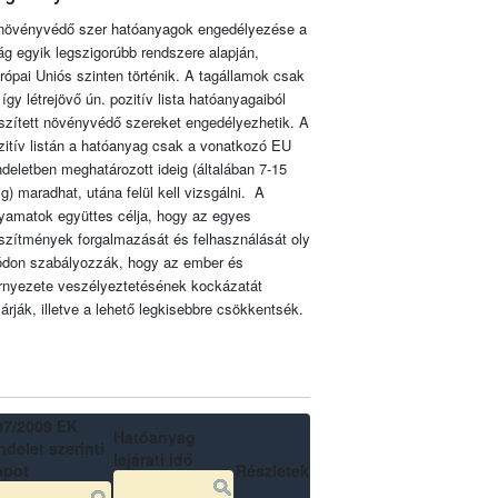
növényvédő szer hatóanyagok engedélyezése a
lág egyik legszigorúbb rendszere alapján,
rópai Uniós szinten történik. A tagállamok csak
 így létrejövő ún. pozitív lista hatóanyagaiból
szített növényvédő szereket engedélyezhetik. A
zitív listán a hatóanyag csak a vonatkozó EU
ndeletben meghatározott ideig (általában 7-15
ig) maradhat, utána felül kell vizsgálni. A
lyamatok együttes célja, hogy az egyes
szítmények forgalmazását és felhasználását oly
don szabályozzák, hogy az ember és
rnyezete veszélyeztetésének kockázatát
zárják, illetve a lehető legkisebbre csökkentsék.
07/2009 EK
Hatóanyag
delet szerinti
lejárati idő
apot
Részletek