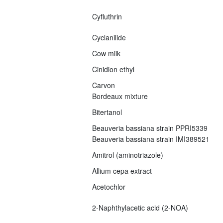
Cyfluthrin
Cyclanilide
Cow milk
Cinidion ethyl
Carvon
Bordeaux mixture
Bitertanol
Beauveria bassiana strain PPRI5339
Beauveria bassiana strain IMI389521
Amitrol (aminotriazole)
Allium cepa extract
Acetochlor
2-Naphthylacetic acid (2-NOA)