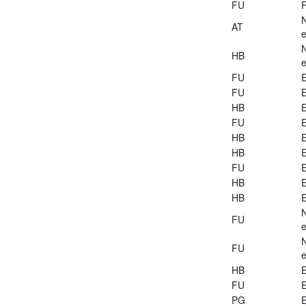
FU
AT
e
HB
e
FU
E
FU
E
HB
E
FU
E
HB
E
HB
E
FU
E
HB
E
HB
E
FU
e
FU
e
HB
E
FU
E
PG
E