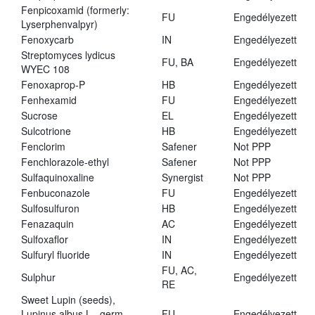
Fenpicoxamid (formerly:
FU
Engedélyezett
Lyserphenvalpyr)
Fenoxycarb
IN
Engedélyezett
Streptomyces lydicus
FU, BA
Engedélyezett
WYEC 108
Fenoxaprop-P
HB
Engedélyezett
Fenhexamid
FU
Engedélyezett
Sucrose
EL
Engedélyezett
Sulcotrione
HB
Engedélyezett
Fenclorim
Safener
Not PPP
Fenchlorazole-ethyl
Safener
Not PPP
Sulfaquinoxaline
Synergist
Not PPP
Fenbuconazole
FU
Engedélyezett
Sulfosulfuron
HB
Engedélyezett
Fenazaquin
AC
Engedélyezett
Sulfoxaflor
IN
Engedélyezett
Sulfuryl fluoride
IN
Engedélyezett
FU, AC,
Sulphur
Engedélyezett
RE
Sweet Lupin (seeds),
Lupinus albus L., germ.,
FU
Engedélyezett