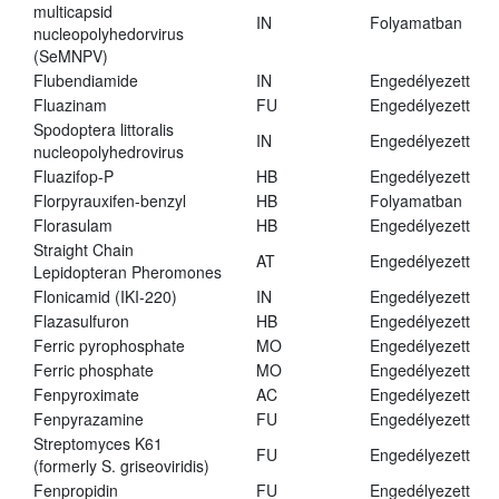
multicapsid
IN
Folyamatban
nucleopolyhedorvirus
(SeMNPV)
Flubendiamide
IN
Engedélyezett
Fluazinam
FU
Engedélyezett
Spodoptera littoralis
IN
Engedélyezett
nucleopolyhedrovirus
Fluazifop-P
HB
Engedélyezett
Florpyrauxifen-benzyl
HB
Folyamatban
Florasulam
HB
Engedélyezett
Straight Chain
AT
Engedélyezett
Lepidopteran Pheromones
Flonicamid (IKI-220)
IN
Engedélyezett
Flazasulfuron
HB
Engedélyezett
Ferric pyrophosphate
MO
Engedélyezett
Ferric phosphate
MO
Engedélyezett
Fenpyroximate
AC
Engedélyezett
Fenpyrazamine
FU
Engedélyezett
Streptomyces K61
FU
Engedélyezett
(formerly S. griseoviridis)
Fenpropidin
FU
Engedélyezett