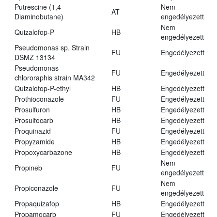
Putrescine (1,4-
Nem
AT
Diaminobutane)
engedélyezett
Nem
Quizalofop-P
HB
engedélyezett
Pseudomonas sp. Strain
FU
Engedélyezett
DSMZ 13134
Pseudomonas
FU
Engedélyezett
chlororaphis strain MA342
Quizalofop-P-ethyl
HB
Engedélyezett
Prothioconazole
FU
Engedélyezett
Prosulfuron
HB
Engedélyezett
Prosulfocarb
HB
Engedélyezett
Proquinazid
FU
Engedélyezett
Propyzamide
HB
Engedélyezett
Propoxycarbazone
HB
Engedélyezett
Nem
Propineb
FU
engedélyezett
Nem
Propiconazole
FU
engedélyezett
Propaquizafop
HB
Engedélyezett
Propamocarb
FU
Engedélyezett