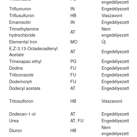
engedélyezett
Triflumuron
IN
Engedélyezett
Triflusulfuron
HB
Visszavont
Emamectin
IN
Engedélyezett
Trimethylamine
Nem
AT
hydrochloride
engedélyezett
Elemental Iron
MO
Új
E,Z-3,13-Octadecadienyl
AT
Engedélyezett
Acetate
Trinexapac-ethyl
PG
Engedélyezett
Dodine
FU
Engedélyezett
Triticonazole
FU
Engedélyezett
Dodemorph
FU
Engedélyezett
Dodecyl acetate
AT
Engedélyezett
Tritosulforon
HB
Visszavont
Dodecan-1-ol
AT
Engedélyezett
Urea
AT, FU
Engedélyezett
Nem
Diuron
HB
engedélyezett