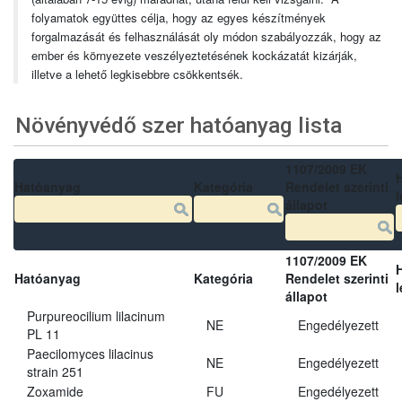
folyamatok együttes célja, hogy az egyes készítmények
forgalmazását és felhasználását oly módon szabályozzák, hogy az
ember és környezete veszélyeztetésének kockázatát kizárják,
illetve a lehető legkisebbre csökkentsék.
Növényvédő szer hatóanyag lista
1107/2009 EK
Hatóanyag
Kategória
Rendelet szerinti
l
állapot
1107/2009 EK
Hatóanyag
Kategória
Rendelet szerinti
l
állapot
Purpureocilium lilacinum
NE
Engedélyezett
PL 11
Paecilomyces lilacinus
NE
Engedélyezett
strain 251
Zoxamide
FU
Engedélyezett