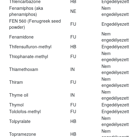
Thiencarbazone
HB
Engedélyezett
Fenamiphos (aka
Nem
NE
phenamiphos)
engedélyezett
FEN 560 (Fenugreek seed
FU
Engedélyezett
powder)
Nem
Fenamidone
FU
engedélyezett
Thifensulfuron-methyl
HB
Engedélyezett
Nem
Thiophanate-methyl
FU
engedélyezett
Nem
Thiamethoxam
IN
engedélyezett
Nem
Thiram
FU
engedélyezett
Nem
Thyme oil
IN
engedélyezett
Thymol
FU
Engedélyezett
Tolclofos-methyl
FU
Engedélyezett
Nem
Tolpyralate
HB
engedélyezett
Nem
Topramezone
HB