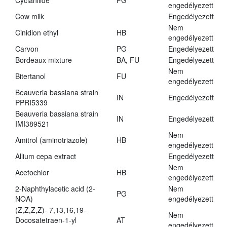
Cyclanilide
PG
engedélyezett
Cow milk
Engedélyezett
Nem
Cinidion ethyl
HB
engedélyezett
Carvon
PG
Engedélyezett
Bordeaux mixture
BA, FU
Engedélyezett
Nem
Bitertanol
FU
engedélyezett
Beauveria bassiana strain
IN
Engedélyezett
PPRI5339
Beauveria bassiana strain
IN
Engedélyezett
IMI389521
Nem
Amitrol (aminotriazole)
HB
engedélyezett
Allium cepa extract
Engedélyezett
Nem
Acetochlor
HB
engedélyezett
2-Naphthylacetic acid (2-
Nem
PG
NOA)
engedélyezett
(Z,Z,Z,Z)- 7,13,16,19-
Nem
Docosatetraen-1-yl
AT
engedélyezett