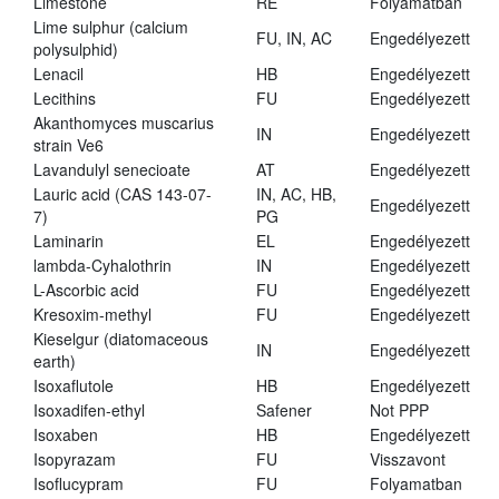
Limestone
RE
Folyamatban
Lime sulphur (calcium
FU, IN, AC
Engedélyezett
polysulphid)
Lenacil
HB
Engedélyezett
Lecithins
FU
Engedélyezett
Akanthomyces muscarius
IN
Engedélyezett
strain Ve6
Lavandulyl senecioate
AT
Engedélyezett
Lauric acid (CAS 143-07-
IN, AC, HB,
Engedélyezett
7)
PG
Laminarin
EL
Engedélyezett
lambda-Cyhalothrin
IN
Engedélyezett
L-Ascorbic acid
FU
Engedélyezett
Kresoxim-methyl
FU
Engedélyezett
Kieselgur (diatomaceous
IN
Engedélyezett
earth)
Isoxaflutole
HB
Engedélyezett
Isoxadifen-ethyl
Safener
Not PPP
Isoxaben
HB
Engedélyezett
Isopyrazam
FU
Visszavont
Isoflucypram
FU
Folyamatban