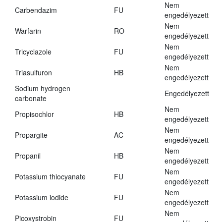
Nem
Carbendazim
FU
engedélyezett
Nem
Warfarin
RO
engedélyezett
Nem
Tricyclazole
FU
engedélyezett
Nem
Triasulfuron
HB
engedélyezett
Sodium hydrogen
Engedélyezett
carbonate
Nem
Propisochlor
HB
engedélyezett
Nem
Propargite
AC
engedélyezett
Nem
Propanil
HB
engedélyezett
Nem
Potassium thiocyanate
FU
engedélyezett
Nem
Potassium iodide
FU
engedélyezett
Nem
Picoxystrobin
FU