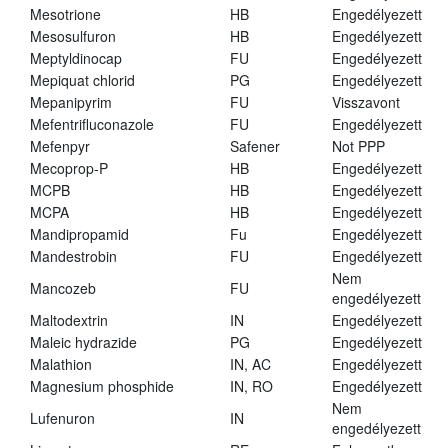
Mesotrione
HB
Engedélyezett
Mesosulfuron
HB
Engedélyezett
Meptyldinocap
FU
Engedélyezett
Mepiquat chlorid
PG
Engedélyezett
Mepanipyrim
FU
Visszavont
Mefentrifluconazole
FU
Engedélyezett
Mefenpyr
Safener
Not PPP
Mecoprop-P
HB
Engedélyezett
MCPB
HB
Engedélyezett
MCPA
HB
Engedélyezett
Mandipropamid
Fu
Engedélyezett
Mandestrobin
FU
Engedélyezett
Nem
Mancozeb
FU
engedélyezett
Maltodextrin
IN
Engedélyezett
Maleic hydrazide
PG
Engedélyezett
Malathion
IN, AC
Engedélyezett
Magnesium phosphide
IN, RO
Engedélyezett
Nem
Lufenuron
IN
engedélyezett