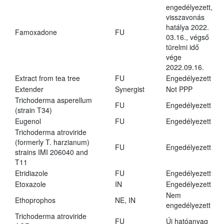
engedélyezett,
visszavonás
hatálya 2022.
Famoxadone
FU
03.16., végső
türelmi idő
vége
2022.09.16.
Extract from tea tree
FU
Engedélyezett
Extender
Synergist
Not PPP
Trichoderma asperellum
FU
Engedélyezett
(strain T34)
Eugenol
FU
Engedélyezett
Trichoderma atroviride
(formerly T. harzianum)
FU
Engedélyezett
strains IMI 206040 and
T11
Etridiazole
FU
Engedélyezett
Etoxazole
IN
Engedélyezett
Nem
Ethoprophos
NE, IN
engedélyezett
Trichoderma atroviride
FU
Új hatóanyag