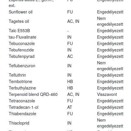
ext.
Sunflower oil
FU
Engedélyezett
Nem
Tagetes oil
AC, IN
engedélyezett
Talc E553B
-
Engedélyezett
tau-Fluvalinate
IN
Engedélyezett
Tebuconazole
FU
Engedélyezett
Tebufenozide
IN
Engedélyezett
Tebufenpyrad
AC
Engedélyezett
Nem
Teflubenzuron
IN
engedélyezett
Tefluthrin
IN
Engedélyezett
Tembotrione
HB
Engedélyezett
Terbuthylazine
HB
Engedélyezett
Terpenoid blend QRD-460
AC, IN
Visszavont
Tetraconazole
FU
Engedélyezett
Tetradecan-1-ol
AT
Engedélyezett
Thiabendazole
FU
Engedélyezett
Nem
Thiacloprid
IN
engedélyezett