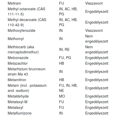
Metiram
FU
Visszavont
Methyl octanoate (CAS
IN, AC, HB,
Engedélyezett
111-11-5)
PG
Methyl decanoate (CAS
IN, AC, HB,
Engedélyezett
110-42-9)
PG
Methoxyfenozide
IN
Visszavont
Nem
Methomyl
IN
engedélyezett
Methiocarb (aka
Nem
IN, RE
mercaptodimethur)
engedélyezett
Metconazole
FU, PG
Engedélyezett
Metazachlor
HB
Engedélyezett
Metarhizium brunneum
IN
Engedélyezett
strain Ma 43
Metamitron
HB
Engedélyezett
Metam (incl. -potassium
FU, IN, HB,
Engedélyezett
and -sodium)
NE
Metaldehyde
MO
Engedélyezett
Metalaxyl-M
FU
Engedélyezett
Metalaxyl
FU
Engedélyezett
Metaflumizone
IN
Engedélyezett