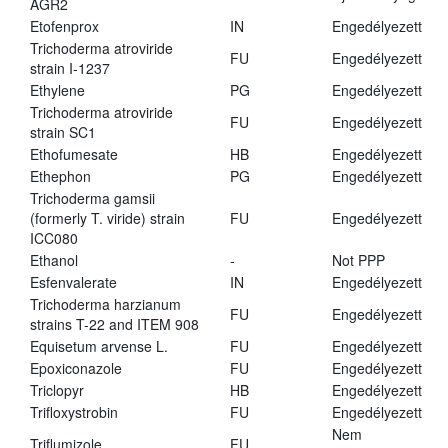
AGR2
Etofenprox
IN
Engedélyezett
Trichoderma atroviride
FU
Engedélyezett
strain I-1237
Ethylene
PG
Engedélyezett
Trichoderma atroviride
FU
Engedélyezett
strain SC1
Ethofumesate
HB
Engedélyezett
Ethephon
PG
Engedélyezett
Trichoderma gamsii
(formerly T. viride) strain
FU
Engedélyezett
ICC080
Ethanol
-
Not PPP
Esfenvalerate
IN
Engedélyezett
Trichoderma harzianum
FU
Engedélyezett
strains T-22 and ITEM 908
Equisetum arvense L.
FU
Engedélyezett
Epoxiconazole
FU
Engedélyezett
Triclopyr
HB
Engedélyezett
Trifloxystrobin
FU
Engedélyezett
Nem
Triflumizole
FU