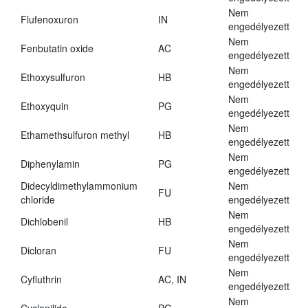
Nem
Flufenoxuron
IN
engedélyezett
Nem
Fenbutatin oxide
AC
engedélyezett
Nem
Ethoxysulfuron
HB
engedélyezett
Nem
Ethoxyquin
PG
engedélyezett
Nem
Ethamethsulfuron methyl
HB
engedélyezett
Nem
Diphenylamin
PG
engedélyezett
Didecyldimethylammonium
Nem
FU
chloride
engedélyezett
Nem
Dichlobenil
HB
engedélyezett
Nem
Dicloran
FU
engedélyezett
Nem
Cyfluthrin
AC, IN
engedélyezett
Nem