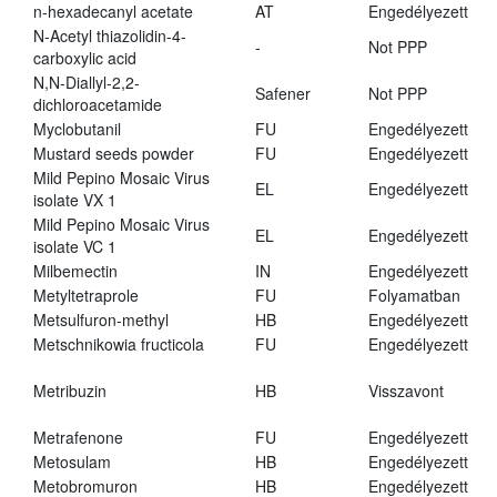
n-hexadecanyl acetate
AT
Engedélyezett
N-Acetyl thiazolidin-4-
-
Not PPP
carboxylic acid
N,N-Diallyl-2,2-
Safener
Not PPP
dichloroacetamide
Myclobutanil
FU
Engedélyezett
Mustard seeds powder
FU
Engedélyezett
Mild Pepino Mosaic Virus
EL
Engedélyezett
isolate VX 1
Mild Pepino Mosaic Virus
EL
Engedélyezett
isolate VC 1
Milbemectin
IN
Engedélyezett
Metyltetraprole
FU
Folyamatban
Metsulfuron-methyl
HB
Engedélyezett
Metschnikowia fructicola
FU
Engedélyezett
Metribuzin
HB
Visszavont
Metrafenone
FU
Engedélyezett
Metosulam
HB
Engedélyezett
Metobromuron
HB
Engedélyezett