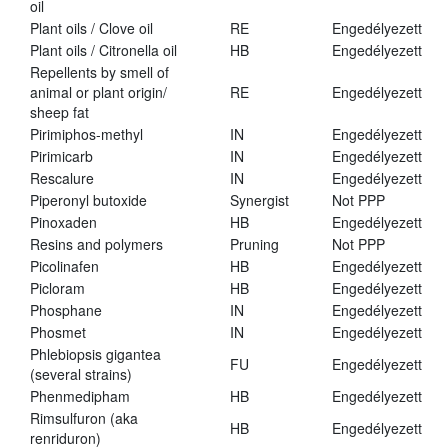
oil
Plant oils / Clove oil
RE
Engedélyezett
Plant oils / Citronella oil
HB
Engedélyezett
Repellents by smell of
animal or plant origin/
RE
Engedélyezett
sheep fat
Pirimiphos-methyl
IN
Engedélyezett
Pirimicarb
IN
Engedélyezett
Rescalure
IN
Engedélyezett
Piperonyl butoxide
Synergist
Not PPP
Pinoxaden
HB
Engedélyezett
Resins and polymers
Pruning
Not PPP
Picolinafen
HB
Engedélyezett
Picloram
HB
Engedélyezett
Phosphane
IN
Engedélyezett
Phosmet
IN
Engedélyezett
Phlebiopsis gigantea
FU
Engedélyezett
(several strains)
Phenmedipham
HB
Engedélyezett
Rimsulfuron (aka
HB
Engedélyezett
renriduron)