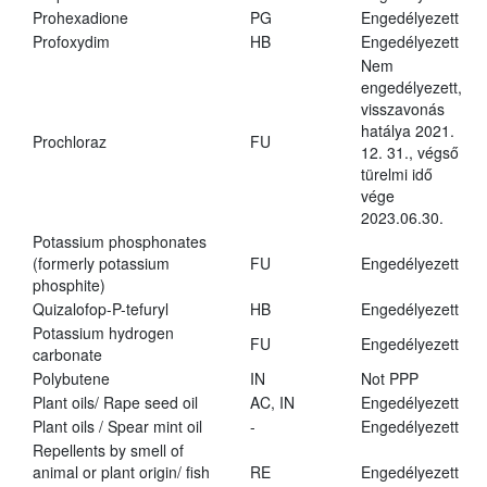
Prohexadione
PG
Engedélyezett
Profoxydim
HB
Engedélyezett
Nem
engedélyezett,
visszavonás
hatálya 2021.
Prochloraz
FU
12. 31., végső
türelmi idő
vége
2023.06.30.
Potassium phosphonates
(formerly potassium
FU
Engedélyezett
phosphite)
Quizalofop-P-tefuryl
HB
Engedélyezett
Potassium hydrogen
FU
Engedélyezett
carbonate
Polybutene
IN
Not PPP
Plant oils/ Rape seed oil
AC, IN
Engedélyezett
Plant oils / Spear mint oil
-
Engedélyezett
Repellents by smell of
animal or plant origin/ fish
RE
Engedélyezett