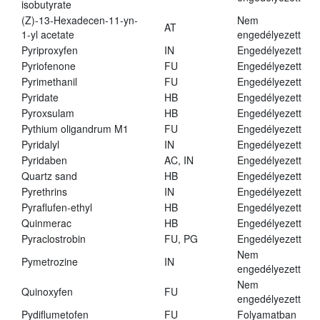
isobutyrate
(Z)-13-Hexadecen-11-yn-
Nem
AT
1-yl acetate
engedélyezett
Pyriproxyfen
IN
Engedélyezett
Pyriofenone
FU
Engedélyezett
Pyrimethanil
FU
Engedélyezett
Pyridate
HB
Engedélyezett
Pyroxsulam
HB
Engedélyezett
Pythium oligandrum M1
FU
Engedélyezett
Pyridalyl
IN
Engedélyezett
Pyridaben
AC, IN
Engedélyezett
Quartz sand
HB
Engedélyezett
Pyrethrins
IN
Engedélyezett
Pyraflufen-ethyl
HB
Engedélyezett
Quinmerac
HB
Engedélyezett
Pyraclostrobin
FU, PG
Engedélyezett
Nem
Pymetrozine
IN
engedélyezett
Nem
Quinoxyfen
FU
engedélyezett
Pydiflumetofen
FU
Folyamatban