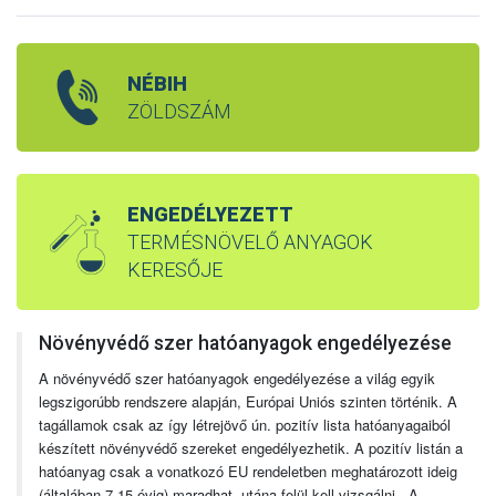
NÉBIH
ZÖLDSZÁM
ENGEDÉLYEZETT
TERMÉSNÖVELŐ ANYAGOK
KERESŐJE
Növényvédő szer hatóanyagok engedélyezése
A növényvédő szer hatóanyagok engedélyezése a világ egyik
legszigorúbb rendszere alapján, Európai Uniós szinten történik. A
tagállamok csak az így létrejövő ún. pozitív lista hatóanyagaiból
készített növényvédő szereket engedélyezhetik. A pozitív listán a
hatóanyag csak a vonatkozó EU rendeletben meghatározott ideig
(általában 7-15 évig) maradhat, utána felül kell vizsgálni. A