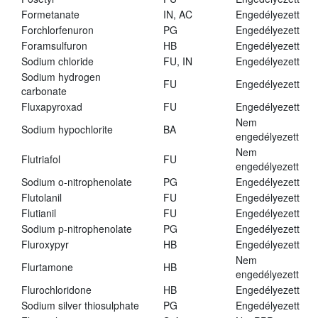
Formetanate
IN, AC
Engedélyezett
Forchlorfenuron
PG
Engedélyezett
Foramsulfuron
HB
Engedélyezett
Sodium chloride
FU, IN
Engedélyezett
Sodium hydrogen
FU
Engedélyezett
carbonate
Fluxapyroxad
FU
Engedélyezett
Nem
Sodium hypochlorite
BA
engedélyezett
Nem
Flutriafol
FU
engedélyezett
Sodium o-nitrophenolate
PG
Engedélyezett
Flutolanil
FU
Engedélyezett
Flutianil
FU
Engedélyezett
Sodium p-nitrophenolate
PG
Engedélyezett
Fluroxypyr
HB
Engedélyezett
Nem
Flurtamone
HB
engedélyezett
Flurochloridone
HB
Engedélyezett
Sodium silver thiosulphate
PG
Engedélyezett