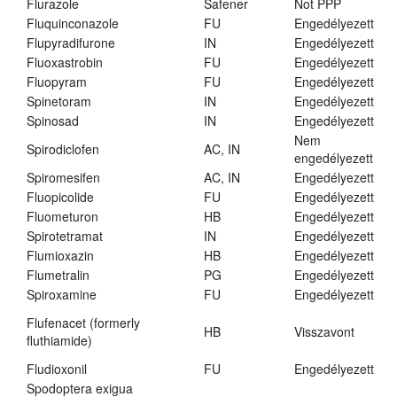
Flurazole
Safener
Not PPP
Fluquinconazole
FU
Engedélyezett
Flupyradifurone
IN
Engedélyezett
Fluoxastrobin
FU
Engedélyezett
Fluopyram
FU
Engedélyezett
Spinetoram
IN
Engedélyezett
Spinosad
IN
Engedélyezett
Nem
Spirodiclofen
AC, IN
engedélyezett
Spiromesifen
AC, IN
Engedélyezett
Fluopicolide
FU
Engedélyezett
Fluometuron
HB
Engedélyezett
Spirotetramat
IN
Engedélyezett
Flumioxazin
HB
Engedélyezett
Flumetralin
PG
Engedélyezett
Spiroxamine
FU
Engedélyezett
Flufenacet (formerly
HB
Visszavont
fluthiamide)
Fludioxonil
FU
Engedélyezett
Spodoptera exigua