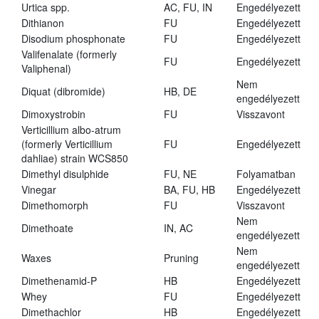
Urtica spp.
AC, FU, IN
Engedélyezett
Dithianon
FU
Engedélyezett
Disodium phosphonate
FU
Engedélyezett
Valifenalate (formerly
FU
Engedélyezett
Valiphenal)
Nem
Diquat (dibromide)
HB, DE
engedélyezett
Dimoxystrobin
FU
Visszavont
Verticillium albo-atrum
(formerly Verticillium
FU
Engedélyezett
dahliae) strain WCS850
Dimethyl disulphide
FU, NE
Folyamatban
Vinegar
BA, FU, HB
Engedélyezett
Dimethomorph
FU
Visszavont
Nem
Dimethoate
IN, AC
engedélyezett
Nem
Waxes
Pruning
engedélyezett
Dimethenamid-P
HB
Engedélyezett
Whey
FU
Engedélyezett
Dimethachlor
HB
Engedélyezett