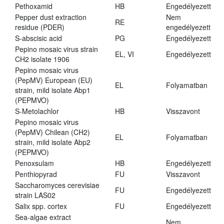
Pethoxamid
HB
Engedélyezett
Pepper dust extraction
Nem
RE
residue (PDER)
engedélyezett
S-abscisic acid
PG
Engedélyezett
Pepino mosaic virus strain
EL, VI
Engedélyezett
CH2 isolate 1906
Pepino mosaic virus
(PepMV) European (EU)
EL
Folyamatban
strain, mild isolate Abp1
(PEPMVO)
S-Metolachlor
HB
Visszavont
Pepino mosaic virus
(PepMV) Chilean (CH2)
EL
Folyamatban
strain, mild isolate Abp2
(PEPMVO)
Penoxsulam
HB
Engedélyezett
Penthiopyrad
FU
Visszavont
Saccharomyces cerevisiae
FU
Engedélyezett
strain LAS02
Salix spp. cortex
FU
Engedélyezett
Sea-algae extract
Nem