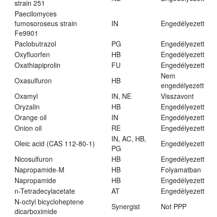
strain 251
Paecilomyces
fumosoroseus strain
IN
Engedélyezett
Fe9901
Paclobutrazol
PG
Engedélyezett
Oxyfluorfen
HB
Engedélyezett
Oxathiapiprolin
FU
Engedélyezett
Nem
Oxasulfuron
HB
engedélyezett
Oxamyl
IN, NE
Visszavont
Oryzalin
HB
Engedélyezett
Orange oil
IN
Engedélyezett
Onion oil
RE
Engedélyezett
IN, AC, HB,
Oleic acid (CAS 112-80-1)
Engedélyezett
PG
Nicosulfuron
HB
Engedélyezett
Napropamide-M
HB
Folyamatban
Napropamide
HB
Engedélyezett
n-Tetradecylacetate
AT
Engedélyezett
N-octyl bicycloheptene
Synergist
Not PPP
dicarboximide