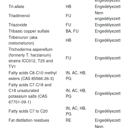
engedélyezett
Tri-allate
HB
Engedélyezett
Nem
Triadimenol
FU
engedélyezett
Triazoxide
FU
Engedélyezett
Tribasic copper sulfate
BA, FU
Engedélyezett
Tribenuron (aka
HB
Engedélyezett
metometuron)
Trichoderma asperellum
(formerly T. harzianum)
FU
Engedélyezett
strains ICC012, T25 and
TV1
Fatty acids C8-C10 methyl
IN, AC, HB,
Engedélyezett
esters (CAS 85566-26-3)
PG
Fatty acids C7-C18 and
C18 unsaturated
IN, AC, HB,
Engedélyezett
potassium salts (CAS
PG
67701-09-1)
IN, AC, HB,
Fatty acids C7 to C20
Engedélyezett
PG
Fat distilation residues
RE
Engedélyezett
Nem