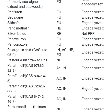
(formerly sea-algae
PG
engedélyezett
extract and seaweeds)
Penflufen
FU
Engedélyezett
Sedaxane
FU
Engedélyezett
Silthiofam
FU
Engedélyezett
Pendimethalin
HB
Engedélyezett
Silver iodide
RE
Not PPP
Pencycuron
FU
Engedélyezett
Penconazole
FU
Engedélyezett
Pelargonic acid (CAS 112-
IN, AC, HB,
Engedélyezett
05-0)
PG
Pasteuria nishizawae Pn1
NE
Engedélyezett
Paraffin oil/(CAS 97862-
Ac, IN
Engedélyezett
82-3)
Paraffin oil/(CAS 8042-47-
AC, IN
Engedélyezett
5)
Paraffin oil/(CAS 72623-
AC, IN
Engedélyezett
86-0)
Paraffin oil/(CAS 64742-
AC, IN
Engedélyezett
46-7)
Purpureocillium lilacinum
NE
Engedélyezett