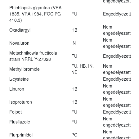
engedélyezett
Phlebiopsis gigantea (VRA
1835, VRA 1984, FOC PG
FU
Engedélyezett
410.3)
Nem
Oxadiargyl
HB
engedélyezett
Nem
Novaluron
IN
engedélyezett
Metschnikowia fructicola
FU
Engedélyezett
strain NRRL Y-27328
FU, HB, IN,
Nem
Methyl bromide
NE
engedélyezett
L-cysteine
Engedélyezett
Nem
Linuron
HB
engedélyezett
Nem
Isoproturon
HB
engedélyezett
Folpet
FU
Engedélyezett
Nem
Flusilazole
FU
engedélyezett
Nem
Flurprimidol
PG
engedélyezett