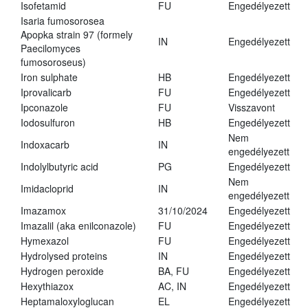
Isofetamid
FU
Engedélyezett
Isaria fumosorosea
Apopka strain 97 (formely
IN
Engedélyezett
Paecilomyces
fumosoroseus)
Iron sulphate
HB
Engedélyezett
Iprovalicarb
FU
Engedélyezett
Ipconazole
FU
Visszavont
Iodosulfuron
HB
Engedélyezett
Nem
Indoxacarb
IN
engedélyezett
Indolylbutyric acid
PG
Engedélyezett
Nem
Imidacloprid
IN
engedélyezett
Imazamox
31/10/2024
Engedélyezett
Imazalil (aka enilconazole)
FU
Engedélyezett
Hymexazol
FU
Engedélyezett
Hydrolysed proteins
IN
Engedélyezett
Hydrogen peroxide
BA, FU
Engedélyezett
Hexythiazox
AC, IN
Engedélyezett
Heptamaloxyloglucan
EL
Engedélyezett