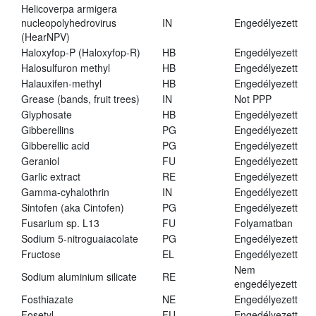
Helicoverpa armigera
nucleopolyhedrovirus
IN
Engedélyezett
(HearNPV)
Haloxyfop-P (Haloxyfop-R)
HB
Engedélyezett
Halosulfuron methyl
HB
Engedélyezett
Halauxifen-methyl
HB
Engedélyezett
Grease (bands, fruit trees)
IN
Not PPP
Glyphosate
HB
Engedélyezett
Gibberellins
PG
Engedélyezett
Gibberellic acid
PG
Engedélyezett
Geraniol
FU
Engedélyezett
Garlic extract
RE
Engedélyezett
Gamma-cyhalothrin
IN
Engedélyezett
Sintofen (aka Cintofen)
PG
Engedélyezett
Fusarium sp. L13
FU
Folyamatban
Sodium 5-nitroguaiacolate
PG
Engedélyezett
Fructose
EL
Engedélyezett
Nem
Sodium aluminium silicate
RE
engedélyezett
Fosthiazate
NE
Engedélyezett
Fosetyl
FU
Engedélyezett