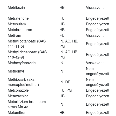
Metribuzin
HB
Visszavont
Metrafenone
FU
Engedélyezett
Metosulam
HB
Engedélyezett
Metobromuron
HB
Engedélyezett
Metiram
FU
Visszavont
Methyl octanoate (CAS
IN, AC, HB,
Engedélyezett
111-11-5)
PG
Methyl decanoate (CAS
IN, AC, HB,
Engedélyezett
110-42-9)
PG
Methoxyfenozide
IN
Visszavont
Nem
Methomyl
IN
engedélyezett
Methiocarb (aka
Nem
IN, RE
mercaptodimethur)
engedélyezett
Metconazole
FU, PG
Engedélyezett
Metazachlor
HB
Engedélyezett
Metarhizium brunneum
IN
Engedélyezett
strain Ma 43
Metamitron
HB
Engedélyezett