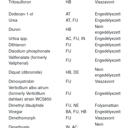
Tritosulforon
HB
Visszavont
Dodecan-1-ol
AT
Engedélyezett
Urea
AT, FU
Engedélyezett
Nem
Diuron
HB
engedélyezett
Urtica spp.
AC, FU, IN
Engedélyezett
Dithianon
FU
Engedélyezett
Disodium phosphonate
FU
Engedélyezett
Valifenalate (formerly
FU
Engedélyezett
Valiphenal)
Nem
Diquat (dibromide)
HB, DE
engedélyezett
Dimoxystrobin
FU
Visszavont
Verticillium albo-atrum
(formerly Verticillium
FU
Engedélyezett
dahliae) strain WCS850
Dimethyl disulphide
FU, NE
Folyamatban
Vinegar
BA, FU, HB
Engedélyezett
Dimethomorph
FU
Visszavont
Nem
Dimethoate
IN, AC