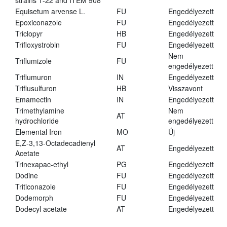
strains T-22 and ITEM 908
Equisetum arvense L.
FU
Engedélyezett
Epoxiconazole
FU
Engedélyezett
Triclopyr
HB
Engedélyezett
Trifloxystrobin
FU
Engedélyezett
Nem
Triflumizole
FU
engedélyezett
Triflumuron
IN
Engedélyezett
Triflusulfuron
HB
Visszavont
Emamectin
IN
Engedélyezett
Trimethylamine
Nem
AT
hydrochloride
engedélyezett
Elemental Iron
MO
Új
E,Z-3,13-Octadecadienyl
AT
Engedélyezett
Acetate
Trinexapac-ethyl
PG
Engedélyezett
Dodine
FU
Engedélyezett
Triticonazole
FU
Engedélyezett
Dodemorph
FU
Engedélyezett
Dodecyl acetate
AT
Engedélyezett