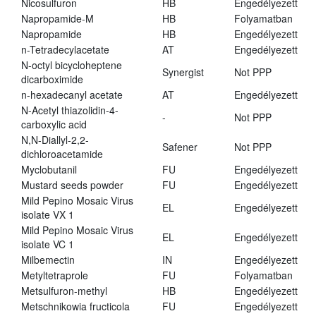
Nicosulfuron
HB
Engedélyezett
Napropamide-M
HB
Folyamatban
Napropamide
HB
Engedélyezett
n-Tetradecylacetate
AT
Engedélyezett
N-octyl bicycloheptene
Synergist
Not PPP
dicarboximide
n-hexadecanyl acetate
AT
Engedélyezett
N-Acetyl thiazolidin-4-
-
Not PPP
carboxylic acid
N,N-Diallyl-2,2-
Safener
Not PPP
dichloroacetamide
Myclobutanil
FU
Engedélyezett
Mustard seeds powder
FU
Engedélyezett
Mild Pepino Mosaic Virus
EL
Engedélyezett
isolate VX 1
Mild Pepino Mosaic Virus
EL
Engedélyezett
isolate VC 1
Milbemectin
IN
Engedélyezett
Metyltetraprole
FU
Folyamatban
Metsulfuron-methyl
HB
Engedélyezett
Metschnikowia fructicola
FU
Engedélyezett