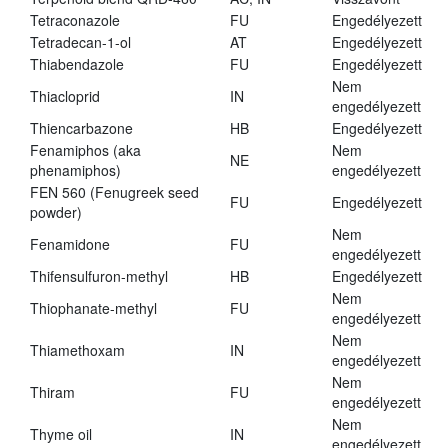
Tetraconazole
FU
Engedélyezett
Tetradecan-1-ol
AT
Engedélyezett
Thiabendazole
FU
Engedélyezett
Nem
Thiacloprid
IN
engedélyezett
Thiencarbazone
HB
Engedélyezett
Fenamiphos (aka
Nem
NE
phenamiphos)
engedélyezett
FEN 560 (Fenugreek seed
FU
Engedélyezett
powder)
Nem
Fenamidone
FU
engedélyezett
Thifensulfuron-methyl
HB
Engedélyezett
Nem
Thiophanate-methyl
FU
engedélyezett
Nem
Thiamethoxam
IN
engedélyezett
Nem
Thiram
FU
engedélyezett
Nem
Thyme oil
IN
engedélyezett