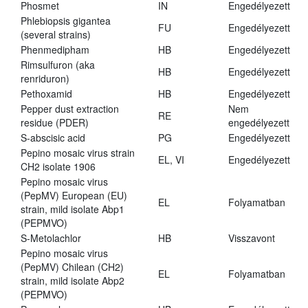
Phosmet
IN
Engedélyezett
Phlebiopsis gigantea
FU
Engedélyezett
(several strains)
Phenmedipham
HB
Engedélyezett
Rimsulfuron (aka
HB
Engedélyezett
renriduron)
Pethoxamid
HB
Engedélyezett
Pepper dust extraction
Nem
RE
residue (PDER)
engedélyezett
S-abscisic acid
PG
Engedélyezett
Pepino mosaic virus strain
EL, VI
Engedélyezett
CH2 isolate 1906
Pepino mosaic virus
(PepMV) European (EU)
EL
Folyamatban
strain, mild isolate Abp1
(PEPMVO)
S-Metolachlor
HB
Visszavont
Pepino mosaic virus
(PepMV) Chilean (CH2)
EL
Folyamatban
strain, mild isolate Abp2
(PEPMVO)