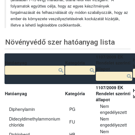
folyamatok együttes célja, hogy az egyes készítmények
forgalmazását és felhasználását oly módon szabályozzák, hogy az
ember és környezete veszélyeztetésének kockázatát kizárják,
illetve a lehető legkisebbre csökkentsék.
Növényvédő szer hatóanyag lista
1107/2009 EK
Hatóanyag
Kategória
Rendelet szerinti
l
állapot
1107/2009 EK
Hatóanyag
Kategória
Rendelet szerinti
l
állapot
Nem
Diphenylamin
PG
engedélyezett
Didecyldimethylammonium
Nem
FU
chloride
engedélyezett
Nem
Dichlobenil
HB