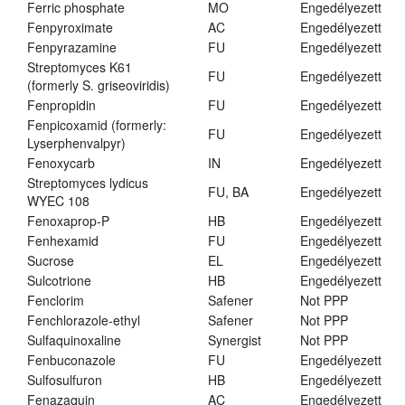
Ferric phosphate
MO
Engedélyezett
Fenpyroximate
AC
Engedélyezett
Fenpyrazamine
FU
Engedélyezett
Streptomyces K61
FU
Engedélyezett
(formerly S. griseoviridis)
Fenpropidin
FU
Engedélyezett
Fenpicoxamid (formerly:
FU
Engedélyezett
Lyserphenvalpyr)
Fenoxycarb
IN
Engedélyezett
Streptomyces lydicus
FU, BA
Engedélyezett
WYEC 108
Fenoxaprop-P
HB
Engedélyezett
Fenhexamid
FU
Engedélyezett
Sucrose
EL
Engedélyezett
Sulcotrione
HB
Engedélyezett
Fenclorim
Safener
Not PPP
Fenchlorazole-ethyl
Safener
Not PPP
Sulfaquinoxaline
Synergist
Not PPP
Fenbuconazole
FU
Engedélyezett
Sulfosulfuron
HB
Engedélyezett
Fenazaquin
AC
Engedélyezett