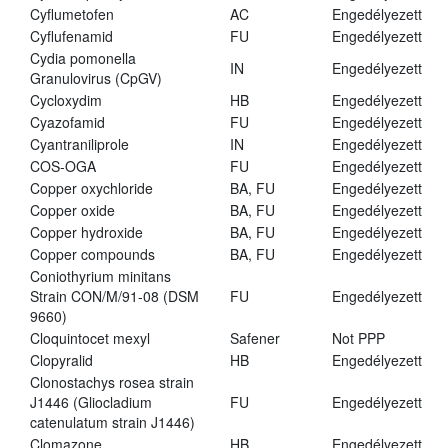
Cyflumetofen
AC
Engedélyezett
Cyflufenamid
FU
Engedélyezett
Cydia pomonella
IN
Engedélyezett
Granulovirus (CpGV)
Cycloxydim
HB
Engedélyezett
Cyazofamid
FU
Engedélyezett
Cyantraniliprole
IN
Engedélyezett
COS-OGA
FU
Engedélyezett
Copper oxychloride
BA, FU
Engedélyezett
Copper oxide
BA, FU
Engedélyezett
Copper hydroxide
BA, FU
Engedélyezett
Copper compounds
BA, FU
Engedélyezett
Coniothyrium minitans
Strain CON/M/91-08 (DSM
FU
Engedélyezett
9660)
Cloquintocet mexyl
Safener
Not PPP
Clopyralid
HB
Engedélyezett
Clonostachys rosea strain
J1446 (Gliocladium
FU
Engedélyezett
catenulatum strain J1446)
Clomazone
HB
Engedélyezett