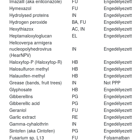
Imazalil (aka enilconazole)
FU
Engedélyezett
Hymexazol
FU
Engedélyezett
Hydrolysed proteins
IN
Engedélyezett
Hydrogen peroxide
BA, FU
Engedélyezett
Hexythiazox
AC, IN
Engedélyezett
Heptamaloxyloglucan
EL
Engedélyezett
Helicoverpa armigera
nucleopolyhedrovirus
IN
Engedélyezett
(HearNPV)
Haloxyfop-P (Haloxyfop-R)
HB
Engedélyezett
Halosulfuron methyl
HB
Engedélyezett
Halauxifen-methyl
HB
Engedélyezett
Grease (bands, fruit trees)
IN
Not PPP
Glyphosate
HB
Engedélyezett
Gibberellins
PG
Engedélyezett
Gibberellic acid
PG
Engedélyezett
Geraniol
FU
Engedélyezett
Garlic extract
RE
Engedélyezett
Gamma-cyhalothrin
IN
Engedélyezett
Sintofen (aka Cintofen)
PG
Engedélyezett
Fusarium sp. L13
FU
Folyamatban