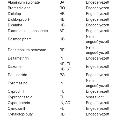
Aluminium sulphate
BA
Engedélyezett
Bromadiolone
RO
Engedélyezett
Diclofop
HB
Engedélyezett
Dichlorprop-P
HB
Engedélyezett
Dicamba
HB
Engedélyezett
Diammonium phosphate
AT
Engedélyezett
Nem
Desmedipham
HB
engedélyezett
Nem
Denathonium benzoate
RE
engedélyezett
Deltamethrin
IN
Engedélyezett
NE, FU,
Dazomet
Engedélyezett
HB, ST
Daminozide
PG
Engedélyezett
Nem
Cyromazine
IN
engedélyezett
Cyprodinil
FU
Engedélyezett
Cyproconazole
FU
Visszavont
Cypermethrin
IN, AC
Engedélyezett
Cymoxanil
FU
Engedélyezett
Cyhalofop-butyl
HB
Engedélyezett