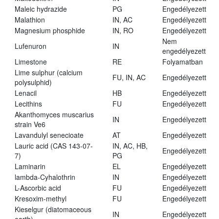
Maleic hydrazide
PG
Engedélyezett
Malathion
IN, AC
Engedélyezett
Magnesium phosphide
IN, RO
Engedélyezett
Nem
Lufenuron
IN
engedélyezett
Limestone
RE
Folyamatban
Lime sulphur (calcium
FU, IN, AC
Engedélyezett
polysulphid)
Lenacil
HB
Engedélyezett
Lecithins
FU
Engedélyezett
Akanthomyces muscarius
IN
Engedélyezett
strain Ve6
Lavandulyl senecioate
AT
Engedélyezett
Lauric acid (CAS 143-07-
IN, AC, HB,
Engedélyezett
7)
PG
Laminarin
EL
Engedélyezett
lambda-Cyhalothrin
IN
Engedélyezett
L-Ascorbic acid
FU
Engedélyezett
Kresoxim-methyl
FU
Engedélyezett
Kieselgur (diatomaceous
IN
Engedélyezett