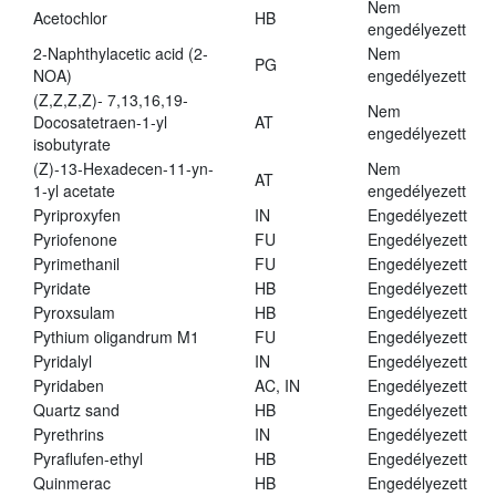
Nem
Acetochlor
HB
engedélyezett
2-Naphthylacetic acid (2-
Nem
PG
NOA)
engedélyezett
(Z,Z,Z,Z)- 7,13,16,19-
Nem
Docosatetraen-1-yl
AT
engedélyezett
isobutyrate
(Z)-13-Hexadecen-11-yn-
Nem
AT
1-yl acetate
engedélyezett
Pyriproxyfen
IN
Engedélyezett
Pyriofenone
FU
Engedélyezett
Pyrimethanil
FU
Engedélyezett
Pyridate
HB
Engedélyezett
Pyroxsulam
HB
Engedélyezett
Pythium oligandrum M1
FU
Engedélyezett
Pyridalyl
IN
Engedélyezett
Pyridaben
AC, IN
Engedélyezett
Quartz sand
HB
Engedélyezett
Pyrethrins
IN
Engedélyezett
Pyraflufen-ethyl
HB
Engedélyezett
Quinmerac
HB
Engedélyezett