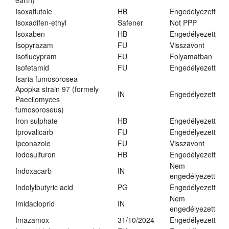
earth)
Isoxaflutole
HB
Engedélyezett
Isoxadifen-ethyl
Safener
Not PPP
Isoxaben
HB
Engedélyezett
Isopyrazam
FU
Visszavont
Isoflucypram
FU
Folyamatban
Isofetamid
FU
Engedélyezett
Isaria fumosorosea
Apopka strain 97 (formely
IN
Engedélyezett
Paecilomyces
fumosoroseus)
Iron sulphate
HB
Engedélyezett
Iprovalicarb
FU
Engedélyezett
Ipconazole
FU
Visszavont
Iodosulfuron
HB
Engedélyezett
Nem
Indoxacarb
IN
engedélyezett
Indolylbutyric acid
PG
Engedélyezett
Nem
Imidacloprid
IN
engedélyezett
Imazamox
31/10/2024
Engedélyezett