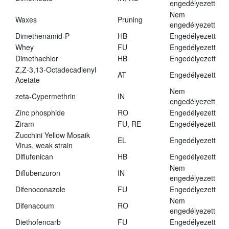
engedélyezett
Nem
Waxes
Pruning
engedélyezett
Dimethenamid-P
HB
Engedélyezett
Whey
FU
Engedélyezett
Dimethachlor
HB
Engedélyezett
Z,Z-3,13-Octadecadienyl
AT
Engedélyezett
Acetate
Nem
zeta-Cypermethrin
IN
engedélyezett
Zinc phosphide
RO
Engedélyezett
Ziram
FU, RE
Engedélyezett
Zucchini Yellow Mosaik
EL
Engedélyezett
Virus, weak strain
Diflufenican
HB
Engedélyezett
Nem
Diflubenzuron
IN
engedélyezett
Difenoconazole
FU
Engedélyezett
Nem
Difenacoum
RO
engedélyezett
Diethofencarb
FU
Engedélyezett