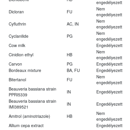
engedélyezett
Nem
Dicloran
FU
engedélyezett
Nem
Cyfluthrin
AC, IN
engedélyezett
Nem
Cyclanilide
PG
engedélyezett
Cow milk
Engedélyezett
Nem
Cinidion ethyl
HB
engedélyezett
Carvon
PG
Engedélyezett
Bordeaux mixture
BA, FU
Engedélyezett
Nem
Bitertanol
FU
engedélyezett
Beauveria bassiana strain
IN
Engedélyezett
PPRI5339
Beauveria bassiana strain
IN
Engedélyezett
IMI389521
Nem
Amitrol (aminotriazole)
HB
engedélyezett
Allium cepa extract
Engedélyezett