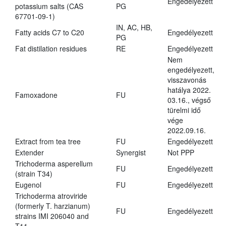
Engedélyezett
potassium salts (CAS
PG
67701-09-1)
IN, AC, HB,
Fatty acids C7 to C20
Engedélyezett
PG
Fat distilation residues
RE
Engedélyezett
Nem
engedélyezett,
visszavonás
hatálya 2022.
Famoxadone
FU
03.16., végső
türelmi idő
vége
2022.09.16.
Extract from tea tree
FU
Engedélyezett
Extender
Synergist
Not PPP
Trichoderma asperellum
FU
Engedélyezett
(strain T34)
Eugenol
FU
Engedélyezett
Trichoderma atroviride
(formerly T. harzianum)
FU
Engedélyezett
strains IMI 206040 and