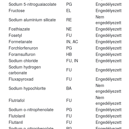
Sodium 5-nitroguaiacolate
PG
Engedélyezett
Fructose
EL
Engedélyezett
Nem
Sodium aluminium silicate
RE
engedélyezett
Fosthiazate
NE
Engedélyezett
Fosetyl
FU
Engedélyezett
Formetanate
IN, AC
Engedélyezett
Forchlorfenuron
PG
Engedélyezett
Foramsulfuron
HB
Engedélyezett
Sodium chloride
FU, IN
Engedélyezett
Sodium hydrogen
FU
Engedélyezett
carbonate
Fluxapyroxad
FU
Engedélyezett
Nem
Sodium hypochlorite
BA
engedélyezett
Nem
Flutriafol
FU
engedélyezett
Sodium o-nitrophenolate
PG
Engedélyezett
Flutolanil
FU
Engedélyezett
Flutianil
FU
Engedélyezett
Sodium p-nitrophenolate
PG
Engedélyezett