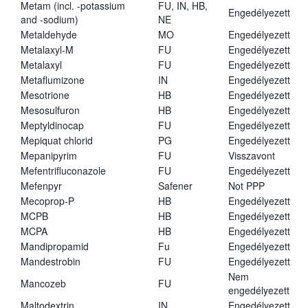
Metam (incl. -potassium
FU, IN, HB,
Engedélyezett
and -sodium)
NE
Metaldehyde
MO
Engedélyezett
Metalaxyl-M
FU
Engedélyezett
Metalaxyl
FU
Engedélyezett
Metaflumizone
IN
Engedélyezett
Mesotrione
HB
Engedélyezett
Mesosulfuron
HB
Engedélyezett
Meptyldinocap
FU
Engedélyezett
Mepiquat chlorid
PG
Engedélyezett
Mepanipyrim
FU
Visszavont
Mefentrifluconazole
FU
Engedélyezett
Mefenpyr
Safener
Not PPP
Mecoprop-P
HB
Engedélyezett
MCPB
HB
Engedélyezett
MCPA
HB
Engedélyezett
Mandipropamid
Fu
Engedélyezett
Mandestrobin
FU
Engedélyezett
Nem
Mancozeb
FU
engedélyezett
Maltodextrin
IN
Engedélyezett