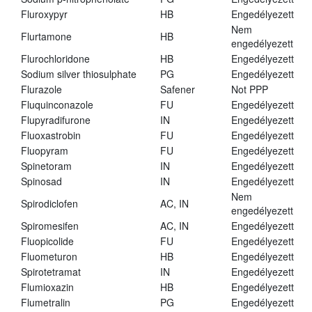
Fluroxypyr
HB
Engedélyezett
Nem
Flurtamone
HB
engedélyezett
Flurochloridone
HB
Engedélyezett
Sodium silver thiosulphate
PG
Engedélyezett
Flurazole
Safener
Not PPP
Fluquinconazole
FU
Engedélyezett
Flupyradifurone
IN
Engedélyezett
Fluoxastrobin
FU
Engedélyezett
Fluopyram
FU
Engedélyezett
Spinetoram
IN
Engedélyezett
Spinosad
IN
Engedélyezett
Nem
Spirodiclofen
AC, IN
engedélyezett
Spiromesifen
AC, IN
Engedélyezett
Fluopicolide
FU
Engedélyezett
Fluometuron
HB
Engedélyezett
Spirotetramat
IN
Engedélyezett
Flumioxazin
HB
Engedélyezett
Flumetralin
PG
Engedélyezett