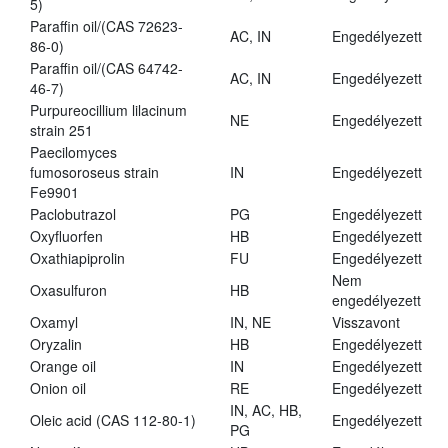
5)
Paraffin oil/(CAS 72623-
AC, IN
Engedélyezett
86-0)
Paraffin oil/(CAS 64742-
AC, IN
Engedélyezett
46-7)
Purpureocillium lilacinum
NE
Engedélyezett
strain 251
Paecilomyces
fumosoroseus strain
IN
Engedélyezett
Fe9901
Paclobutrazol
PG
Engedélyezett
Oxyfluorfen
HB
Engedélyezett
Oxathiapiprolin
FU
Engedélyezett
Nem
Oxasulfuron
HB
engedélyezett
Oxamyl
IN, NE
Visszavont
Oryzalin
HB
Engedélyezett
Orange oil
IN
Engedélyezett
Onion oil
RE
Engedélyezett
IN, AC, HB,
Oleic acid (CAS 112-80-1)
Engedélyezett
PG