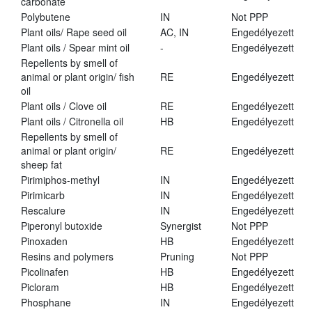
carbonate
Polybutene
IN
Not PPP
Plant oils/ Rape seed oil
AC, IN
Engedélyezett
Plant oils / Spear mint oil
-
Engedélyezett
Repellents by smell of
animal or plant origin/ fish
RE
Engedélyezett
oil
Plant oils / Clove oil
RE
Engedélyezett
Plant oils / Citronella oil
HB
Engedélyezett
Repellents by smell of
animal or plant origin/
RE
Engedélyezett
sheep fat
Pirimiphos-methyl
IN
Engedélyezett
Pirimicarb
IN
Engedélyezett
Rescalure
IN
Engedélyezett
Piperonyl butoxide
Synergist
Not PPP
Pinoxaden
HB
Engedélyezett
Resins and polymers
Pruning
Not PPP
Picolinafen
HB
Engedélyezett
Picloram
HB
Engedélyezett
Phosphane
IN
Engedélyezett