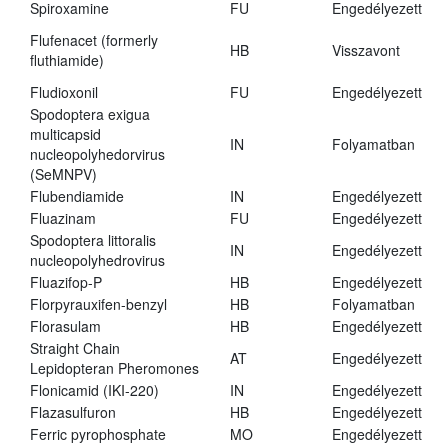
Spiroxamine
FU
Engedélyezett
Flufenacet (formerly
HB
Visszavont
fluthiamide)
Fludioxonil
FU
Engedélyezett
Spodoptera exigua
multicapsid
IN
Folyamatban
nucleopolyhedorvirus
(SeMNPV)
Flubendiamide
IN
Engedélyezett
Fluazinam
FU
Engedélyezett
Spodoptera littoralis
IN
Engedélyezett
nucleopolyhedrovirus
Fluazifop-P
HB
Engedélyezett
Florpyrauxifen-benzyl
HB
Folyamatban
Florasulam
HB
Engedélyezett
Straight Chain
AT
Engedélyezett
Lepidopteran Pheromones
Flonicamid (IKI-220)
IN
Engedélyezett
Flazasulfuron
HB
Engedélyezett
Ferric pyrophosphate
MO
Engedélyezett