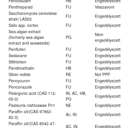
Penoxsulam
HB
Engedélyezett
Penthiopyrad
FU
Visszavont
Saccharomyces cerevisiae
FU
Engedélyezett
strain LAS02
Salix spp. cortex
FU
Engedélyezett
Sea-algae extract
Nem
(formerly sea-algae
PG
engedélyezett
extract and seaweeds)
Penflufen
FU
Engedélyezett
Sedaxane
FU
Engedélyezett
Silthiofam
FU
Engedélyezett
Pendimethalin
HB
Engedélyezett
Silver iodide
RE
Not PPP
Pencycuron
FU
Engedélyezett
Penconazole
FU
Engedélyezett
Pelargonic acid (CAS 112-
IN, AC, HB,
Engedélyezett
05-0)
PG
Pasteuria nishizawae Pn1
NE
Engedélyezett
Paraffin oil/(CAS 97862-
Ac, IN
Engedélyezett
82-3)
Paraffin oil/(CAS 8042-47-
AC, IN
Engedélyezett