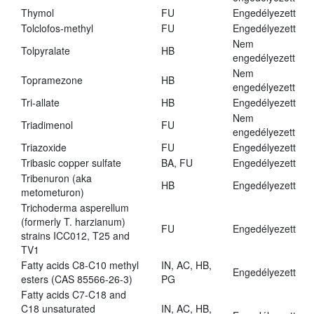
Thymol
FU
Engedélyezett
Tolclofos-methyl
FU
Engedélyezett
Nem
Tolpyralate
HB
engedélyezett
Nem
Topramezone
HB
engedélyezett
Tri-allate
HB
Engedélyezett
Nem
Triadimenol
FU
engedélyezett
Triazoxide
FU
Engedélyezett
Tribasic copper sulfate
BA, FU
Engedélyezett
Tribenuron (aka
HB
Engedélyezett
metometuron)
Trichoderma asperellum
(formerly T. harzianum)
FU
Engedélyezett
strains ICC012, T25 and
TV1
Fatty acids C8-C10 methyl
IN, AC, HB,
Engedélyezett
esters (CAS 85566-26-3)
PG
Fatty acids C7-C18 and
C18 unsaturated
IN, AC, HB,