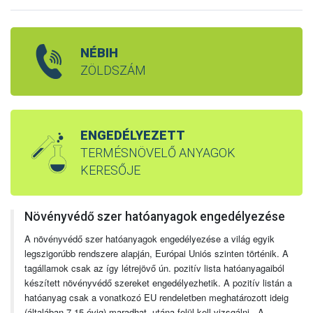
NÉBIH
ZÖLDSZÁM
ENGEDÉLYEZETT
TERMÉSNÖVELŐ ANYAGOK
KERESŐJE
Növényvédő szer hatóanyagok engedélyezése
A növényvédő szer hatóanyagok engedélyezése a világ egyik
legszigorúbb rendszere alapján, Európai Uniós szinten történik. A
tagállamok csak az így létrejövő ún. pozitív lista hatóanyagaiból
készített növényvédő szereket engedélyezhetik. A pozitív listán a
hatóanyag csak a vonatkozó EU rendeletben meghatározott ideig
(általában 7-15 évig) maradhat, utána felül kell vizsgálni. A