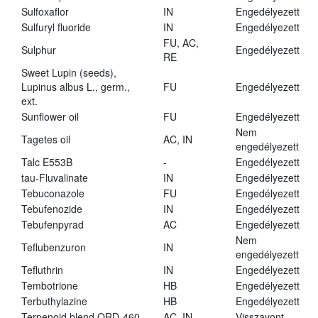
Sulfoxaflor
IN
Engedélyezett
Sulfuryl fluoride
IN
Engedélyezett
FU, AC,
Sulphur
Engedélyezett
RE
Sweet Lupin (seeds),
Lupinus albus L., germ.,
FU
Engedélyezett
ext.
Sunflower oil
FU
Engedélyezett
Nem
Tagetes oil
AC, IN
engedélyezett
Talc E553B
-
Engedélyezett
tau-Fluvalinate
IN
Engedélyezett
Tebuconazole
FU
Engedélyezett
Tebufenozide
IN
Engedélyezett
Tebufenpyrad
AC
Engedélyezett
Nem
Teflubenzuron
IN
engedélyezett
Tefluthrin
IN
Engedélyezett
Tembotrione
HB
Engedélyezett
Terbuthylazine
HB
Engedélyezett
Terpenoid blend QRD-460
AC, IN
Visszavont