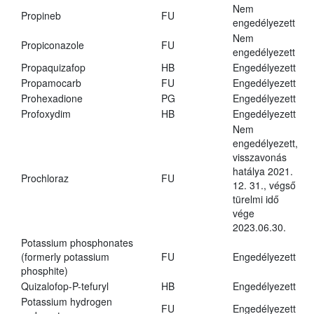
Nem
Propineb
FU
engedélyezett
Nem
Propiconazole
FU
engedélyezett
Propaquizafop
HB
Engedélyezett
Propamocarb
FU
Engedélyezett
Prohexadione
PG
Engedélyezett
Profoxydim
HB
Engedélyezett
Nem
engedélyezett,
visszavonás
hatálya 2021.
Prochloraz
FU
12. 31., végső
türelmi idő
vége
2023.06.30.
Potassium phosphonates
(formerly potassium
FU
Engedélyezett
phosphite)
Quizalofop-P-tefuryl
HB
Engedélyezett
Potassium hydrogen
FU
Engedélyezett