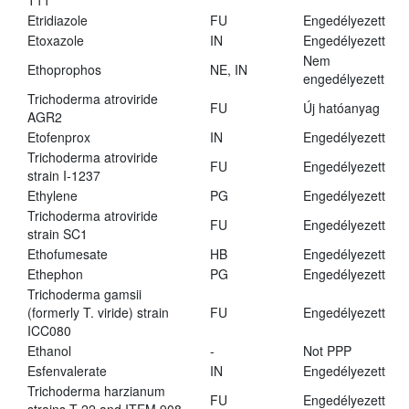
T11
Etridiazole
FU
Engedélyezett
Etoxazole
IN
Engedélyezett
Nem
Ethoprophos
NE, IN
engedélyezett
Trichoderma atroviride
FU
Új hatóanyag
AGR2
Etofenprox
IN
Engedélyezett
Trichoderma atroviride
FU
Engedélyezett
strain I-1237
Ethylene
PG
Engedélyezett
Trichoderma atroviride
FU
Engedélyezett
strain SC1
Ethofumesate
HB
Engedélyezett
Ethephon
PG
Engedélyezett
Trichoderma gamsii
(formerly T. viride) strain
FU
Engedélyezett
ICC080
Ethanol
-
Not PPP
Esfenvalerate
IN
Engedélyezett
Trichoderma harzianum
FU
Engedélyezett