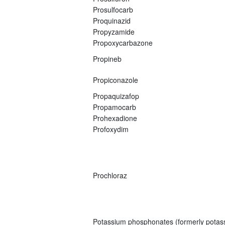
Prosulfocarb
Proquinazid
Propyzamide
Propoxycarbazone
Propineb
Propiconazole
Propaquizafop
Propamocarb
Prohexadione
Profoxydim
Prochloraz
Potassium phosphonates (formerly potas