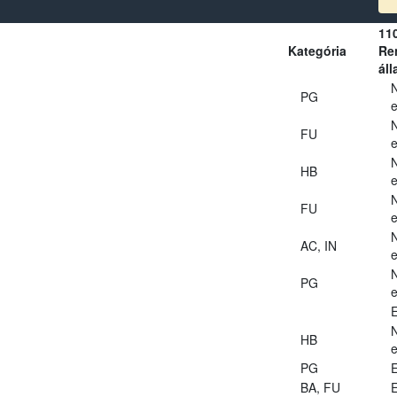
11
Kategória
Ren
áll
PG
e
FU
e
HB
e
FU
e
AC, IN
e
PG
e
E
HB
e
PG
E
BA, FU
E