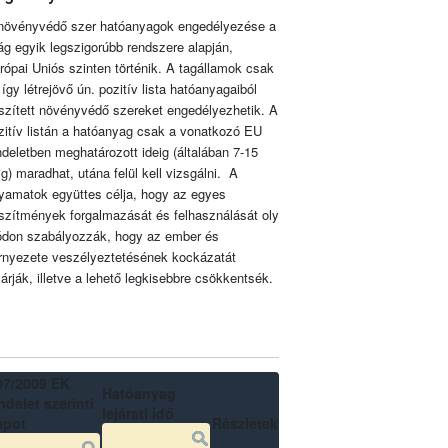
növényvédő szer hatóanyagok engedélyezése a
lág egyik legszigorúbb rendszere alapján,
rópai Uniós szinten történik. A tagállamok csak
 így létrejövő ún. pozitív lista hatóanyagaiból
szített növényvédő szereket engedélyezhetik. A
zitív listán a hatóanyag csak a vonatkozó EU
ndeletben meghatározott ideig (általában 7-15
ig) maradhat, utána felül kell vizsgálni. A
lyamatok együttes célja, hogy az egyes
szítmények forgalmazását és felhasználását oly
don szabályozzák, hogy az ember és
rnyezete veszélyeztetésének kockázatát
zárják, illetve a lehető legkisebbre csökkentsék.
07/2009 EK
Hatóanyag
delet szerinti
lejárati idő
apot
Részletek