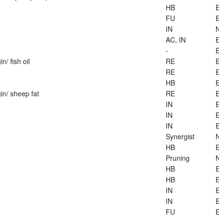
HB
E
FU
E
IN
AC, IN
E
-
E
n/ fish oil
RE
E
RE
E
HB
E
in/ sheep fat
RE
E
IN
E
IN
E
IN
E
Synergist
HB
E
Pruning
HB
E
HB
E
IN
E
IN
E
FU
E