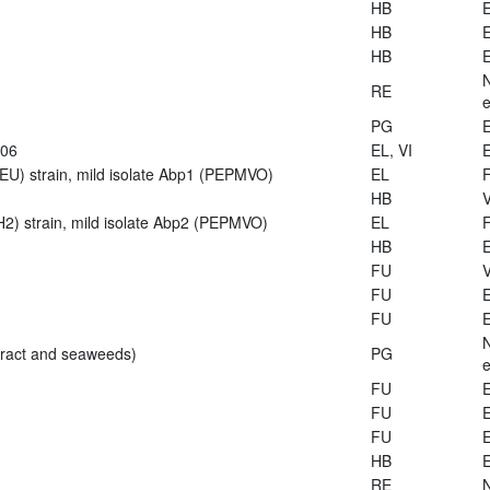
HB
E
HB
E
HB
E
RE
e
PG
E
906
EL, VI
E
U) strain, mild isolate Abp1 (PEPMVO)
EL
HB
V
2) strain, mild isolate Abp2 (PEPMVO)
EL
HB
E
FU
V
FU
E
FU
E
tract and seaweeds)
PG
e
FU
E
FU
E
FU
E
HB
E
RE