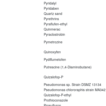
Pyridalyl
Pyridaben
Quartz sand
Pyrethrins
Pyraflufen-ethyl
Quinmerac
Pyraclostrobin
Pymetrozine
Quinoxyfen
Pydiflumetofen
Putrescine (1,4-Diaminobutane)
Quizalofop-P
Pseudomonas sp. Strain DSMZ 13134
Pseudomonas chlororaphis strain MA342
Quizalofop-P-ethyl
Prothioconazole
Prosulfuron