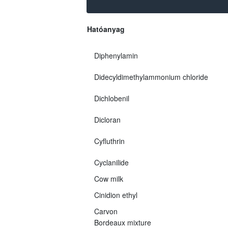
Hatóanyag
Diphenylamin
Didecyldimethylammonium chloride
Dichlobenil
Dicloran
Cyfluthrin
Cyclanilide
Cow milk
Cinidion ethyl
Carvon
Bordeaux mixture