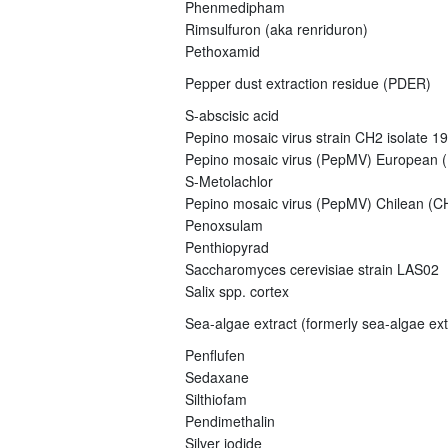
Phenmedipham
Rimsulfuron (aka renriduron)
Pethoxamid
Pepper dust extraction residue (PDER)
S-abscisic acid
Pepino mosaic virus strain CH2 isolate 1
Pepino mosaic virus (PepMV) European (E
S-Metolachlor
Pepino mosaic virus (PepMV) Chilean (CH
Penoxsulam
Penthiopyrad
Saccharomyces cerevisiae strain LAS02
Salix spp. cortex
Sea-algae extract (formerly sea-algae ex
Penflufen
Sedaxane
Silthiofam
Pendimethalin
Silver iodide