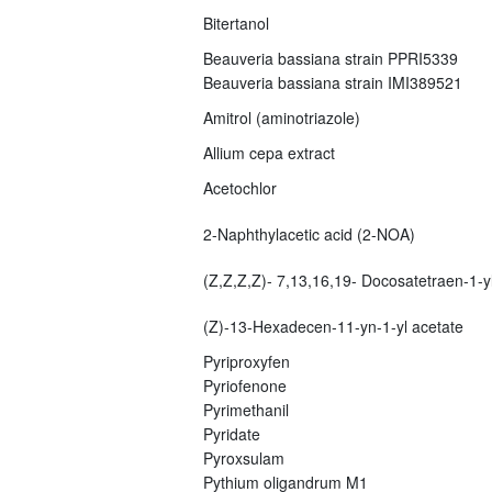
Bitertanol
Beauveria bassiana strain PPRI5339
Beauveria bassiana strain IMI389521
Amitrol (aminotriazole)
Allium cepa extract
Acetochlor
2-Naphthylacetic acid (2-NOA)
(Z,Z,Z,Z)- 7,13,16,19- Docosatetraen-1-yl
(Z)-13-Hexadecen-11-yn-1-yl acetate
Pyriproxyfen
Pyriofenone
Pyrimethanil
Pyridate
Pyroxsulam
Pythium oligandrum M1