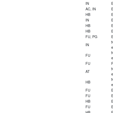
IN
E
AC, IN
E
HB
E
IN
E
HB
E
HB
E
FU, PG
E
IN
e
FU
e
FU
AT
e
HB
e
FU
E
FU
E
HB
E
FU
E
HB
E