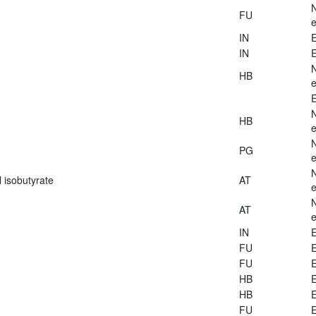
FU
e
IN
E
IN
E
HB
e
E
HB
e
PG
e
 isobutyrate
AT
e
AT
e
IN
E
FU
E
FU
E
HB
E
HB
E
FU
E