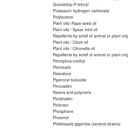
Quizalofop-P-tefuryl
Potassium hydrogen carbonate
Polybutene
Plant oils/ Rape seed oil
Plant oils / Spear mint oil
Repellents by smell of animal or plant origi
Plant oils / Clove oil
Plant oils / Citronella oil
Repellents by smell of animal or plant orig
Pirimiphos-methyl
Pirimicarb
Rescalure
Piperonyl butoxide
Pinoxaden
Resins and polymers
Picolinafen
Picloram
Phosphane
Phosmet
Phlebiopsis gigantea (several strains)