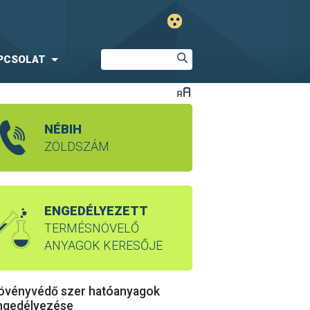
PCSOLAT
NÉBIH
ZÖLDSZÁM
ENGEDÉLYEZETT
TERMÉSNÖVELŐ
ANYAGOK KERESŐJE
övényvédő szer hatóanyagok
ngedélyezése