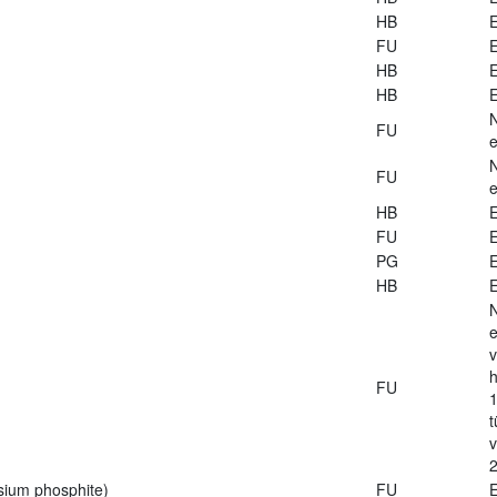
HB
E
FU
E
HB
E
HB
E
FU
e
FU
e
HB
E
FU
E
PG
E
HB
E
e
v
h
FU
1
t
2
sium phosphite)
FU
E