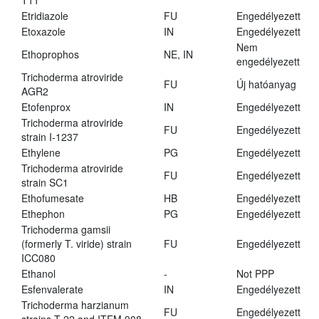
T11
Etridiazole
FU
Engedélyezett
Etoxazole
IN
Engedélyezett
Nem
Ethoprophos
NE, IN
engedélyezett
Trichoderma atroviride
FU
Új hatóanyag
AGR2
Etofenprox
IN
Engedélyezett
Trichoderma atroviride
FU
Engedélyezett
strain I-1237
Ethylene
PG
Engedélyezett
Trichoderma atroviride
FU
Engedélyezett
strain SC1
Ethofumesate
HB
Engedélyezett
Ethephon
PG
Engedélyezett
Trichoderma gamsii
(formerly T. viride) strain
FU
Engedélyezett
ICC080
Ethanol
-
Not PPP
Esfenvalerate
IN
Engedélyezett
Trichoderma harzianum
FU
Engedélyezett