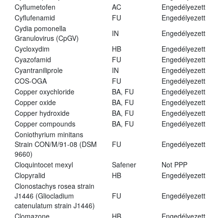
Cyflumetofen
AC
Engedélyezett
Cyflufenamid
FU
Engedélyezett
Cydia pomonella
IN
Engedélyezett
Granulovirus (CpGV)
Cycloxydim
HB
Engedélyezett
Cyazofamid
FU
Engedélyezett
Cyantraniliprole
IN
Engedélyezett
COS-OGA
FU
Engedélyezett
Copper oxychloride
BA, FU
Engedélyezett
Copper oxide
BA, FU
Engedélyezett
Copper hydroxide
BA, FU
Engedélyezett
Copper compounds
BA, FU
Engedélyezett
Coniothyrium minitans
Strain CON/M/91-08 (DSM
FU
Engedélyezett
9660)
Cloquintocet mexyl
Safener
Not PPP
Clopyralid
HB
Engedélyezett
Clonostachys rosea strain
J1446 (Gliocladium
FU
Engedélyezett
catenulatum strain J1446)
Clomazone
HB
Engedélyezett