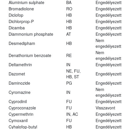
Aluminium sulphate
BA
Engedélyezett
Bromadiolone
RO
Engedélyezett
Diclofop
HB
Engedélyezett
Dichlorprop-P
HB
Engedélyezett
Dicamba
HB
Engedélyezett
Diammonium phosphate
AT
Engedélyezett
Nem
Desmedipham
HB
engedélyezett
Nem
Denathonium benzoate
RE
engedélyezett
Deltamethrin
IN
Engedélyezett
NE, FU,
Dazomet
Engedélyezett
HB, ST
Daminozide
PG
Engedélyezett
Nem
Cyromazine
IN
engedélyezett
Cyprodinil
FU
Engedélyezett
Cyproconazole
FU
Visszavont
Cypermethrin
IN, AC
Engedélyezett
Cymoxanil
FU
Engedélyezett
Cyhalofop-butyl
HB
Engedélyezett