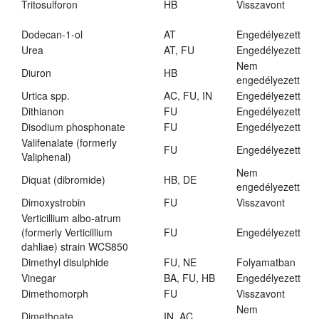
Tritosulforon
HB
Visszavont
Dodecan-1-ol
AT
Engedélyezett
Urea
AT, FU
Engedélyezett
Nem
Diuron
HB
engedélyezett
Urtica spp.
AC, FU, IN
Engedélyezett
Dithianon
FU
Engedélyezett
Disodium phosphonate
FU
Engedélyezett
Valifenalate (formerly
FU
Engedélyezett
Valiphenal)
Nem
Diquat (dibromide)
HB, DE
engedélyezett
Dimoxystrobin
FU
Visszavont
Verticillium albo-atrum
(formerly Verticillium
FU
Engedélyezett
dahliae) strain WCS850
Dimethyl disulphide
FU, NE
Folyamatban
Vinegar
BA, FU, HB
Engedélyezett
Dimethomorph
FU
Visszavont
Nem
Dimethoate
IN, AC