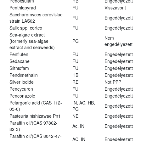
Penoxsulam
HB
Engedélyezett
Penthiopyrad
FU
Visszavont
Saccharomyces cerevisiae
FU
Engedélyezett
strain LAS02
Salix spp. cortex
FU
Engedélyezett
Sea-algae extract
Nem
(formerly sea-algae
PG
engedélyezett
extract and seaweeds)
Penflufen
FU
Engedélyezett
Sedaxane
FU
Engedélyezett
Silthiofam
FU
Engedélyezett
Pendimethalin
HB
Engedélyezett
Silver iodide
RE
Not PPP
Pencycuron
FU
Engedélyezett
Penconazole
FU
Engedélyezett
Pelargonic acid (CAS 112-
IN, AC, HB,
Engedélyezett
05-0)
PG
Pasteuria nishizawae Pn1
NE
Engedélyezett
Paraffin oil/(CAS 97862-
Ac, IN
Engedélyezett
82-3)
Paraffin oil/(CAS 8042-47-
AC, IN
Engedélyezett