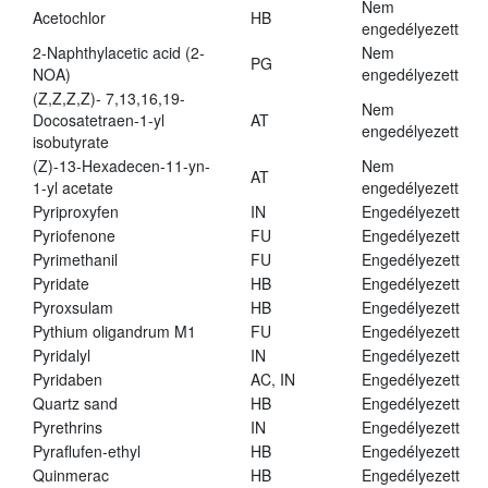
Nem
Acetochlor
HB
engedélyezett
2-Naphthylacetic acid (2-
Nem
PG
NOA)
engedélyezett
(Z,Z,Z,Z)- 7,13,16,19-
Nem
Docosatetraen-1-yl
AT
engedélyezett
isobutyrate
(Z)-13-Hexadecen-11-yn-
Nem
AT
1-yl acetate
engedélyezett
Pyriproxyfen
IN
Engedélyezett
Pyriofenone
FU
Engedélyezett
Pyrimethanil
FU
Engedélyezett
Pyridate
HB
Engedélyezett
Pyroxsulam
HB
Engedélyezett
Pythium oligandrum M1
FU
Engedélyezett
Pyridalyl
IN
Engedélyezett
Pyridaben
AC, IN
Engedélyezett
Quartz sand
HB
Engedélyezett
Pyrethrins
IN
Engedélyezett
Pyraflufen-ethyl
HB
Engedélyezett
Quinmerac
HB
Engedélyezett