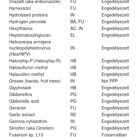
Imazalil (aka enilconazole)
FU
Engedélyezett
Hymexazol
FU
Engedélyezett
Hydrolysed proteins
IN
Engedélyezett
Hydrogen peroxide
BA, FU
Engedélyezett
Hexythiazox
AC, IN
Engedélyezett
Heptamaloxyloglucan
EL
Engedélyezett
Helicoverpa armigera
nucleopolyhedrovirus
IN
Engedélyezett
(HearNPV)
Haloxyfop-P (Haloxyfop-R)
HB
Engedélyezett
Halosulfuron methyl
HB
Engedélyezett
Halauxifen-methyl
HB
Engedélyezett
Grease (bands, fruit trees)
IN
Not PPP
Glyphosate
HB
Engedélyezett
Gibberellins
PG
Engedélyezett
Gibberellic acid
PG
Engedélyezett
Geraniol
FU
Engedélyezett
Garlic extract
RE
Engedélyezett
Gamma-cyhalothrin
IN
Engedélyezett
Sintofen (aka Cintofen)
PG
Engedélyezett
Fusarium sp. L13
FU
Folyamatban