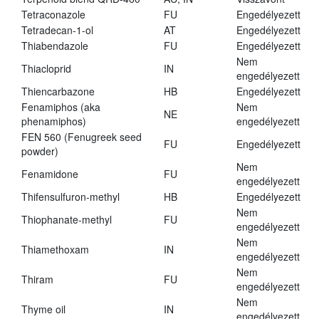
Tetraconazole
FU
Engedélyezett
Tetradecan-1-ol
AT
Engedélyezett
Thiabendazole
FU
Engedélyezett
Nem
Thiacloprid
IN
engedélyezett
Thiencarbazone
HB
Engedélyezett
Fenamiphos (aka
Nem
NE
phenamiphos)
engedélyezett
FEN 560 (Fenugreek seed
FU
Engedélyezett
powder)
Nem
Fenamidone
FU
engedélyezett
Thifensulfuron-methyl
HB
Engedélyezett
Nem
Thiophanate-methyl
FU
engedélyezett
Nem
Thiamethoxam
IN
engedélyezett
Nem
Thiram
FU
engedélyezett
Nem
Thyme oil
IN
engedélyezett