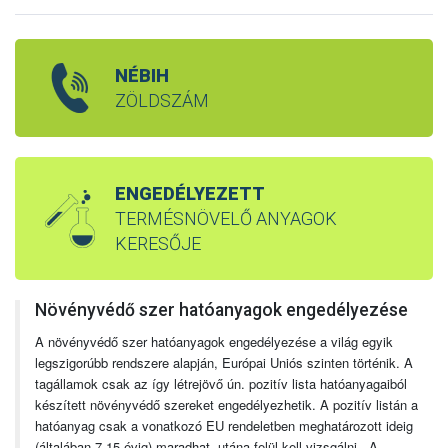
NÉBIH
ZÖLDSZÁM
ENGEDÉLYEZETT
TERMÉSNÖVELŐ ANYAGOK
KERESŐJE
Növényvédő szer hatóanyagok engedélyezése
A növényvédő szer hatóanyagok engedélyezése a világ egyik
legszigorúbb rendszere alapján, Európai Uniós szinten történik. A
tagállamok csak az így létrejövő ún. pozitív lista hatóanyagaiból
készített növényvédő szereket engedélyezhetik. A pozitív listán a
hatóanyag csak a vonatkozó EU rendeletben meghatározott ideig
(általában 7-15 évig) maradhat, utána felül kell vizsgálni. A