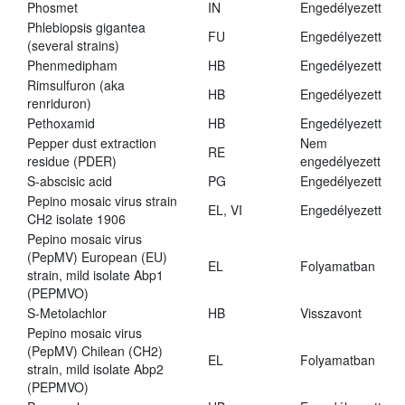
Phosmet
IN
Engedélyezett
Phlebiopsis gigantea
FU
Engedélyezett
(several strains)
Phenmedipham
HB
Engedélyezett
Rimsulfuron (aka
HB
Engedélyezett
renriduron)
Pethoxamid
HB
Engedélyezett
Pepper dust extraction
Nem
RE
residue (PDER)
engedélyezett
S-abscisic acid
PG
Engedélyezett
Pepino mosaic virus strain
EL, VI
Engedélyezett
CH2 isolate 1906
Pepino mosaic virus
(PepMV) European (EU)
EL
Folyamatban
strain, mild isolate Abp1
(PEPMVO)
S-Metolachlor
HB
Visszavont
Pepino mosaic virus
(PepMV) Chilean (CH2)
EL
Folyamatban
strain, mild isolate Abp2
(PEPMVO)