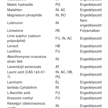
Maleic hydrazide
PG
Engedélyezett
Malathion
IN, AC
Engedélyezett
Magnesium phosphide
IN, RO
Engedélyezett
Nem
Lufenuron
IN
engedélyezett
Limestone
RE
Folyamatban
Lime sulphur (calcium
FU, IN, AC
Engedélyezett
polysulphid)
Lenacil
HB
Engedélyezett
Lecithins
FU
Engedélyezett
Akanthomyces muscarius
IN
Engedélyezett
strain Ve6
Lavandulyl senecioate
AT
Engedélyezett
Lauric acid (CAS 143-07-
IN, AC, HB,
Engedélyezett
7)
PG
Laminarin
EL
Engedélyezett
lambda-Cyhalothrin
IN
Engedélyezett
L-Ascorbic acid
FU
Engedélyezett
Kresoxim-methyl
FU
Engedélyezett
Kieselgur (diatomaceous
IN
Engedélyezett