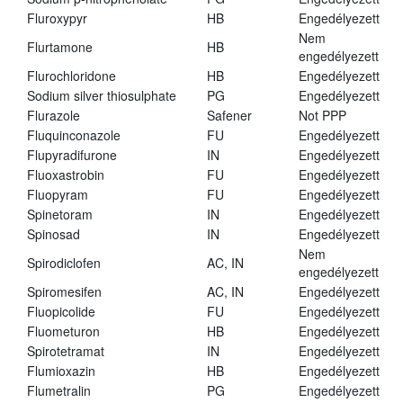
Fluroxypyr
HB
Engedélyezett
Nem
Flurtamone
HB
engedélyezett
Flurochloridone
HB
Engedélyezett
Sodium silver thiosulphate
PG
Engedélyezett
Flurazole
Safener
Not PPP
Fluquinconazole
FU
Engedélyezett
Flupyradifurone
IN
Engedélyezett
Fluoxastrobin
FU
Engedélyezett
Fluopyram
FU
Engedélyezett
Spinetoram
IN
Engedélyezett
Spinosad
IN
Engedélyezett
Nem
Spirodiclofen
AC, IN
engedélyezett
Spiromesifen
AC, IN
Engedélyezett
Fluopicolide
FU
Engedélyezett
Fluometuron
HB
Engedélyezett
Spirotetramat
IN
Engedélyezett
Flumioxazin
HB
Engedélyezett
Flumetralin
PG
Engedélyezett