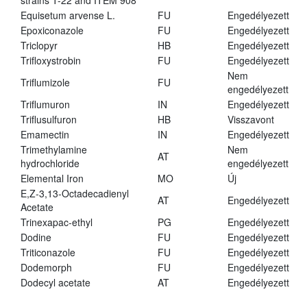
strains T-22 and ITEM 908
Equisetum arvense L.
FU
Engedélyezett
Epoxiconazole
FU
Engedélyezett
Triclopyr
HB
Engedélyezett
Trifloxystrobin
FU
Engedélyezett
Nem
Triflumizole
FU
engedélyezett
Triflumuron
IN
Engedélyezett
Triflusulfuron
HB
Visszavont
Emamectin
IN
Engedélyezett
Trimethylamine
Nem
AT
hydrochloride
engedélyezett
Elemental Iron
MO
Új
E,Z-3,13-Octadecadienyl
AT
Engedélyezett
Acetate
Trinexapac-ethyl
PG
Engedélyezett
Dodine
FU
Engedélyezett
Triticonazole
FU
Engedélyezett
Dodemorph
FU
Engedélyezett
Dodecyl acetate
AT
Engedélyezett