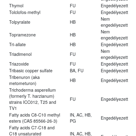
Thymol
FU
Engedélyezett
Tolclofos-methyl
FU
Engedélyezett
Nem
Tolpyralate
HB
engedélyezett
Nem
Topramezone
HB
engedélyezett
Tri-allate
HB
Engedélyezett
Nem
Triadimenol
FU
engedélyezett
Triazoxide
FU
Engedélyezett
Tribasic copper sulfate
BA, FU
Engedélyezett
Tribenuron (aka
HB
Engedélyezett
metometuron)
Trichoderma asperellum
(formerly T. harzianum)
FU
Engedélyezett
strains ICC012, T25 and
TV1
Fatty acids C8-C10 methyl
IN, AC, HB,
Engedélyezett
esters (CAS 85566-26-3)
PG
Fatty acids C7-C18 and
C18 unsaturated
IN, AC, HB,