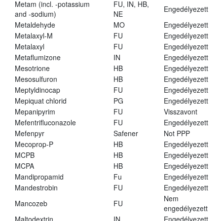
Metam (incl. -potassium
FU, IN, HB,
Engedélyezett
and -sodium)
NE
Metaldehyde
MO
Engedélyezett
Metalaxyl-M
FU
Engedélyezett
Metalaxyl
FU
Engedélyezett
Metaflumizone
IN
Engedélyezett
Mesotrione
HB
Engedélyezett
Mesosulfuron
HB
Engedélyezett
Meptyldinocap
FU
Engedélyezett
Mepiquat chlorid
PG
Engedélyezett
Mepanipyrim
FU
Visszavont
Mefentrifluconazole
FU
Engedélyezett
Mefenpyr
Safener
Not PPP
Mecoprop-P
HB
Engedélyezett
MCPB
HB
Engedélyezett
MCPA
HB
Engedélyezett
Mandipropamid
Fu
Engedélyezett
Mandestrobin
FU
Engedélyezett
Nem
Mancozeb
FU
engedélyezett
Maltodextrin
IN
Engedélyezett