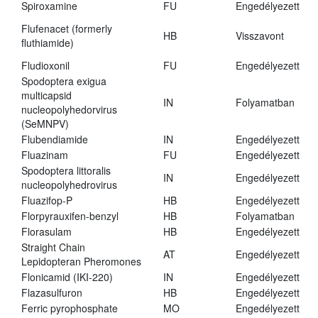
Spiroxamine
FU
Engedélyezett
Flufenacet (formerly
HB
Visszavont
fluthiamide)
Fludioxonil
FU
Engedélyezett
Spodoptera exigua
multicapsid
IN
Folyamatban
nucleopolyhedorvirus
(SeMNPV)
Flubendiamide
IN
Engedélyezett
Fluazinam
FU
Engedélyezett
Spodoptera littoralis
IN
Engedélyezett
nucleopolyhedrovirus
Fluazifop-P
HB
Engedélyezett
Florpyrauxifen-benzyl
HB
Folyamatban
Florasulam
HB
Engedélyezett
Straight Chain
AT
Engedélyezett
Lepidopteran Pheromones
Flonicamid (IKI-220)
IN
Engedélyezett
Flazasulfuron
HB
Engedélyezett
Ferric pyrophosphate
MO
Engedélyezett