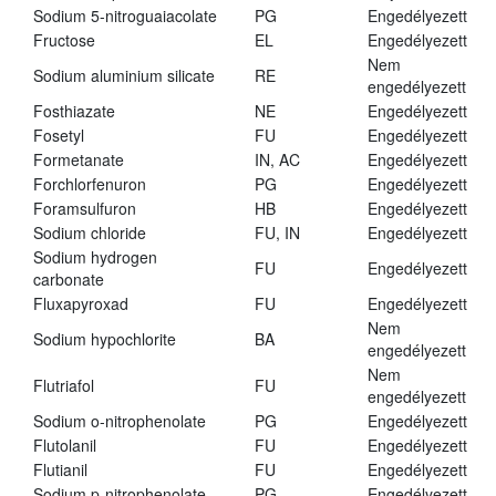
Sodium 5-nitroguaiacolate
PG
Engedélyezett
Fructose
EL
Engedélyezett
Nem
Sodium aluminium silicate
RE
engedélyezett
Fosthiazate
NE
Engedélyezett
Fosetyl
FU
Engedélyezett
Formetanate
IN, AC
Engedélyezett
Forchlorfenuron
PG
Engedélyezett
Foramsulfuron
HB
Engedélyezett
Sodium chloride
FU, IN
Engedélyezett
Sodium hydrogen
FU
Engedélyezett
carbonate
Fluxapyroxad
FU
Engedélyezett
Nem
Sodium hypochlorite
BA
engedélyezett
Nem
Flutriafol
FU
engedélyezett
Sodium o-nitrophenolate
PG
Engedélyezett
Flutolanil
FU
Engedélyezett
Flutianil
FU
Engedélyezett
Sodium p-nitrophenolate
PG
Engedélyezett