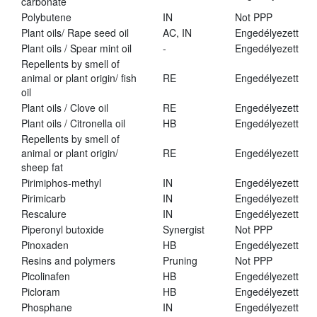
carbonate
Polybutene
IN
Not PPP
Plant oils/ Rape seed oil
AC, IN
Engedélyezett
Plant oils / Spear mint oil
-
Engedélyezett
Repellents by smell of
animal or plant origin/ fish
RE
Engedélyezett
oil
Plant oils / Clove oil
RE
Engedélyezett
Plant oils / Citronella oil
HB
Engedélyezett
Repellents by smell of
animal or plant origin/
RE
Engedélyezett
sheep fat
Pirimiphos-methyl
IN
Engedélyezett
Pirimicarb
IN
Engedélyezett
Rescalure
IN
Engedélyezett
Piperonyl butoxide
Synergist
Not PPP
Pinoxaden
HB
Engedélyezett
Resins and polymers
Pruning
Not PPP
Picolinafen
HB
Engedélyezett
Picloram
HB
Engedélyezett
Phosphane
IN
Engedélyezett