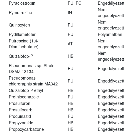
Pyraclostrobin
FU, PG
Engedélyezett
Nem
Pymetrozine
IN
engedélyezett
Nem
Quinoxyfen
FU
engedélyezett
Pydiflumetofen
FU
Folyamatban
Putrescine (1,4-
Nem
AT
Diaminobutane)
engedélyezett
Nem
Quizalofop-P
HB
engedélyezett
Pseudomonas sp. Strain
FU
Engedélyezett
DSMZ 13134
Pseudomonas
FU
Engedélyezett
chlororaphis strain MA342
Quizalofop-P-ethyl
HB
Engedélyezett
Prothioconazole
FU
Engedélyezett
Prosulfuron
HB
Engedélyezett
Prosulfocarb
HB
Engedélyezett
Proquinazid
FU
Engedélyezett
Propyzamide
HB
Engedélyezett
Propoxycarbazone
HB
Engedélyezett