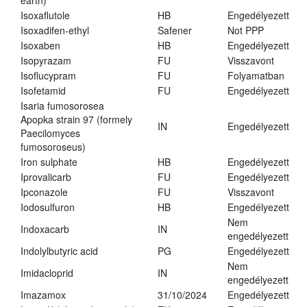
earth)
Isoxaflutole
HB
Engedélyezett
Isoxadifen-ethyl
Safener
Not PPP
Isoxaben
HB
Engedélyezett
Isopyrazam
FU
Visszavont
Isoflucypram
FU
Folyamatban
Isofetamid
FU
Engedélyezett
Isaria fumosorosea
Apopka strain 97 (formely
IN
Engedélyezett
Paecilomyces
fumosoroseus)
Iron sulphate
HB
Engedélyezett
Iprovalicarb
FU
Engedélyezett
Ipconazole
FU
Visszavont
Iodosulfuron
HB
Engedélyezett
Nem
Indoxacarb
IN
engedélyezett
Indolylbutyric acid
PG
Engedélyezett
Nem
Imidacloprid
IN
engedélyezett
Imazamox
31/10/2024
Engedélyezett