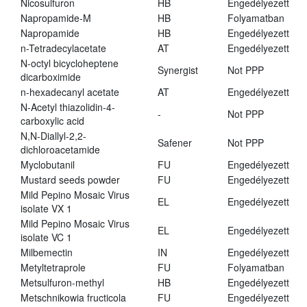
Nicosulfuron
HB
Engedélyezett
Napropamide-M
HB
Folyamatban
Napropamide
HB
Engedélyezett
n-Tetradecylacetate
AT
Engedélyezett
N-octyl bicycloheptene
Synergist
Not PPP
dicarboximide
n-hexadecanyl acetate
AT
Engedélyezett
N-Acetyl thiazolidin-4-
-
Not PPP
carboxylic acid
N,N-Diallyl-2,2-
Safener
Not PPP
dichloroacetamide
Myclobutanil
FU
Engedélyezett
Mustard seeds powder
FU
Engedélyezett
Mild Pepino Mosaic Virus
EL
Engedélyezett
isolate VX 1
Mild Pepino Mosaic Virus
EL
Engedélyezett
isolate VC 1
Milbemectin
IN
Engedélyezett
Metyltetraprole
FU
Folyamatban
Metsulfuron-methyl
HB
Engedélyezett
Metschnikowia fructicola
FU
Engedélyezett