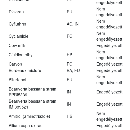
engedélyezett
Nem
Dicloran
FU
engedélyezett
Nem
Cyfluthrin
AC, IN
engedélyezett
Nem
Cyclanilide
PG
engedélyezett
Cow milk
Engedélyezett
Nem
Cinidion ethyl
HB
engedélyezett
Carvon
PG
Engedélyezett
Bordeaux mixture
BA, FU
Engedélyezett
Nem
Bitertanol
FU
engedélyezett
Beauveria bassiana strain
IN
Engedélyezett
PPRI5339
Beauveria bassiana strain
IN
Engedélyezett
IMI389521
Nem
Amitrol (aminotriazole)
HB
engedélyezett
Allium cepa extract
Engedélyezett