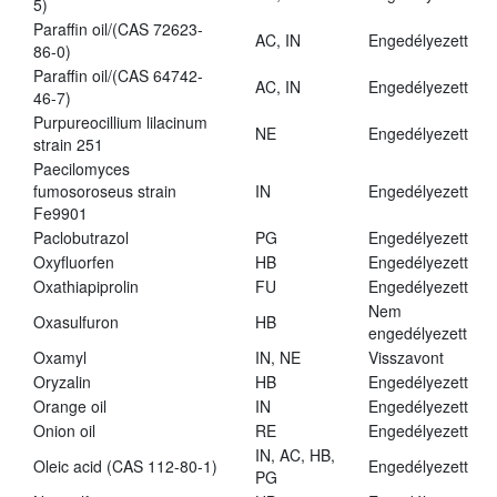
5)
Paraffin oil/(CAS 72623-
AC, IN
Engedélyezett
86-0)
Paraffin oil/(CAS 64742-
AC, IN
Engedélyezett
46-7)
Purpureocillium lilacinum
NE
Engedélyezett
strain 251
Paecilomyces
fumosoroseus strain
IN
Engedélyezett
Fe9901
Paclobutrazol
PG
Engedélyezett
Oxyfluorfen
HB
Engedélyezett
Oxathiapiprolin
FU
Engedélyezett
Nem
Oxasulfuron
HB
engedélyezett
Oxamyl
IN, NE
Visszavont
Oryzalin
HB
Engedélyezett
Orange oil
IN
Engedélyezett
Onion oil
RE
Engedélyezett
IN, AC, HB,
Oleic acid (CAS 112-80-1)
Engedélyezett
PG