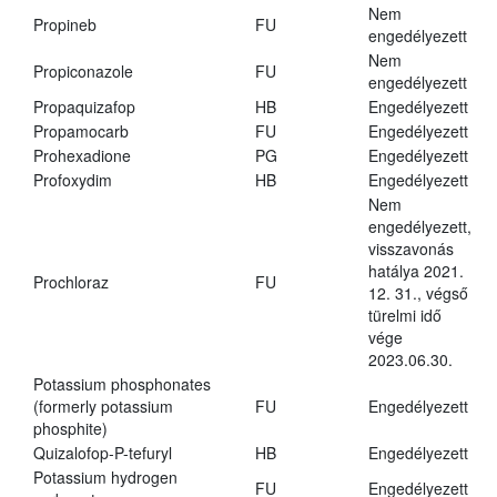
Nem
Propineb
FU
engedélyezett
Nem
Propiconazole
FU
engedélyezett
Propaquizafop
HB
Engedélyezett
Propamocarb
FU
Engedélyezett
Prohexadione
PG
Engedélyezett
Profoxydim
HB
Engedélyezett
Nem
engedélyezett,
visszavonás
hatálya 2021.
Prochloraz
FU
12. 31., végső
türelmi idő
vége
2023.06.30.
Potassium phosphonates
(formerly potassium
FU
Engedélyezett
phosphite)
Quizalofop-P-tefuryl
HB
Engedélyezett
Potassium hydrogen
FU
Engedélyezett