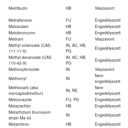
Metribuzin
HB
Visszavont
Metrafenone
FU
Engedélyezett
Metosulam
HB
Engedélyezett
Metobromuron
HB
Engedélyezett
Metiram
FU
Visszavont
Methyl octanoate (CAS
IN, AC, HB,
Engedélyezett
111-11-5)
PG
Methyl decanoate (CAS
IN, AC, HB,
Engedélyezett
110-42-9)
PG
Methoxyfenozide
IN
Visszavont
Nem
Methomyl
IN
engedélyezett
Methiocarb (aka
Nem
IN, RE
mercaptodimethur)
engedélyezett
Metconazole
FU, PG
Engedélyezett
Metazachlor
HB
Engedélyezett
Metarhizium brunneum
IN
Engedélyezett
strain Ma 43
Metamitron
HB
Engedélyezett