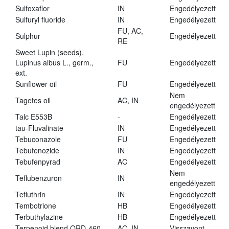
Sulfoxaflor
IN
Engedélyezett
Sulfuryl fluoride
IN
Engedélyezett
FU, AC,
Sulphur
Engedélyezett
RE
Sweet Lupin (seeds),
Lupinus albus L., germ.,
FU
Engedélyezett
ext.
Sunflower oil
FU
Engedélyezett
Nem
Tagetes oil
AC, IN
engedélyezett
Talc E553B
-
Engedélyezett
tau-Fluvalinate
IN
Engedélyezett
Tebuconazole
FU
Engedélyezett
Tebufenozide
IN
Engedélyezett
Tebufenpyrad
AC
Engedélyezett
Nem
Teflubenzuron
IN
engedélyezett
Tefluthrin
IN
Engedélyezett
Tembotrione
HB
Engedélyezett
Terbuthylazine
HB
Engedélyezett
Terpenoid blend QRD-460
AC, IN
Visszavont