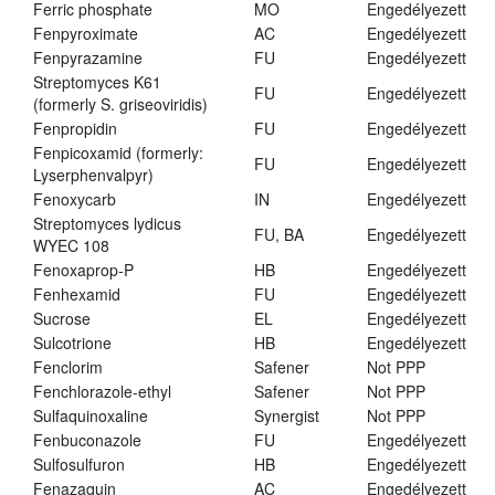
Ferric phosphate
MO
Engedélyezett
Fenpyroximate
AC
Engedélyezett
Fenpyrazamine
FU
Engedélyezett
Streptomyces K61
FU
Engedélyezett
(formerly S. griseoviridis)
Fenpropidin
FU
Engedélyezett
Fenpicoxamid (formerly:
FU
Engedélyezett
Lyserphenvalpyr)
Fenoxycarb
IN
Engedélyezett
Streptomyces lydicus
FU, BA
Engedélyezett
WYEC 108
Fenoxaprop-P
HB
Engedélyezett
Fenhexamid
FU
Engedélyezett
Sucrose
EL
Engedélyezett
Sulcotrione
HB
Engedélyezett
Fenclorim
Safener
Not PPP
Fenchlorazole-ethyl
Safener
Not PPP
Sulfaquinoxaline
Synergist
Not PPP
Fenbuconazole
FU
Engedélyezett
Sulfosulfuron
HB
Engedélyezett
Fenazaquin
AC
Engedélyezett