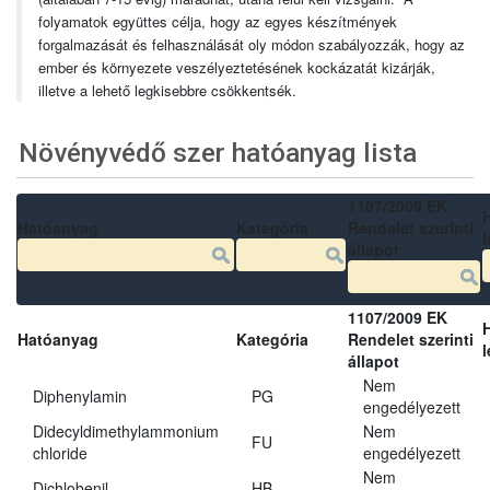
folyamatok együttes célja, hogy az egyes készítmények
forgalmazását és felhasználását oly módon szabályozzák, hogy az
ember és környezete veszélyeztetésének kockázatát kizárják,
illetve a lehető legkisebbre csökkentsék.
Növényvédő szer hatóanyag lista
1107/2009 EK
Hatóanyag
Kategória
Rendelet szerinti
l
állapot
1107/2009 EK
Hatóanyag
Kategória
Rendelet szerinti
l
állapot
Nem
Diphenylamin
PG
engedélyezett
Didecyldimethylammonium
Nem
FU
chloride
engedélyezett
Nem
Dichlobenil
HB