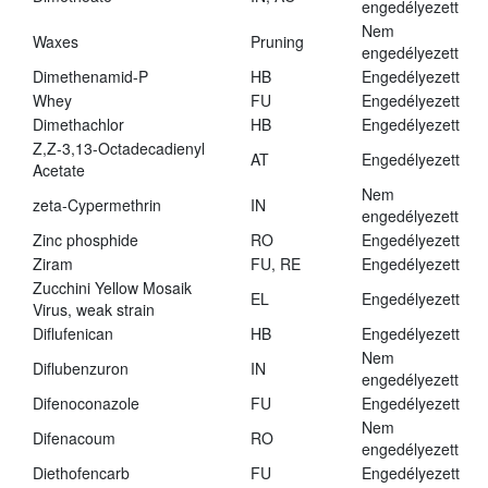
engedélyezett
Nem
Waxes
Pruning
engedélyezett
Dimethenamid-P
HB
Engedélyezett
Whey
FU
Engedélyezett
Dimethachlor
HB
Engedélyezett
Z,Z-3,13-Octadecadienyl
AT
Engedélyezett
Acetate
Nem
zeta-Cypermethrin
IN
engedélyezett
Zinc phosphide
RO
Engedélyezett
Ziram
FU, RE
Engedélyezett
Zucchini Yellow Mosaik
EL
Engedélyezett
Virus, weak strain
Diflufenican
HB
Engedélyezett
Nem
Diflubenzuron
IN
engedélyezett
Difenoconazole
FU
Engedélyezett
Nem
Difenacoum
RO
engedélyezett
Diethofencarb
FU
Engedélyezett