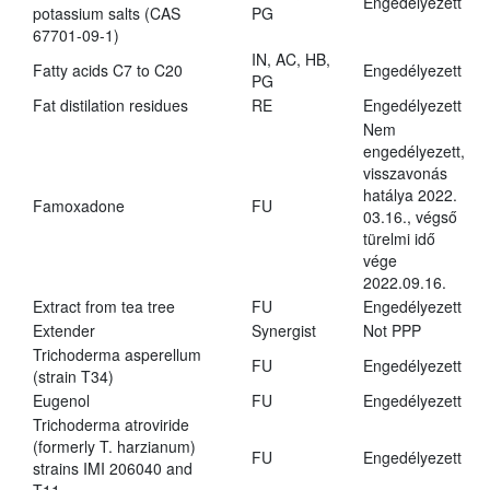
Engedélyezett
potassium salts (CAS
PG
67701-09-1)
IN, AC, HB,
Fatty acids C7 to C20
Engedélyezett
PG
Fat distilation residues
RE
Engedélyezett
Nem
engedélyezett,
visszavonás
hatálya 2022.
Famoxadone
FU
03.16., végső
türelmi idő
vége
2022.09.16.
Extract from tea tree
FU
Engedélyezett
Extender
Synergist
Not PPP
Trichoderma asperellum
FU
Engedélyezett
(strain T34)
Eugenol
FU
Engedélyezett
Trichoderma atroviride
(formerly T. harzianum)
FU
Engedélyezett
strains IMI 206040 and