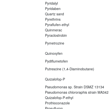
Pyridalyl
Pyridaben
Quartz sand
Pyrethrins
Pyraflufen-ethyl
Quinmerac
Pyraclostrobin
Pymetrozine
Quinoxyfen
Pydiflumetofen
Putrescine (1,4-Diaminobutane)
Quizalofop-P
Pseudomonas sp. Strain DSMZ 13134
Pseudomonas chlororaphis strain MA342
Quizalofop-P-ethyl
Prothioconazole
Prosulfuron