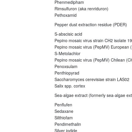
Phenmedipham
Rimsulfuron (aka renriduron)
Pethoxamid
Pepper dust extraction residue (PDER)
S-abscisic acid
Pepino mosaic virus strain CH2 isolate 1
Pepino mosaic virus (PepMV) European (E
S-Metolachlor
Pepino mosaic virus (PepMV) Chilean (CH
Penoxsulam
Penthiopyrad
Saccharomyces cerevisiae strain LAS02
Salix spp. cortex
Sea-algae extract (formerly sea-algae ex
Penflufen
Sedaxane
Silthiofam
Pendimethalin
Silver iodide