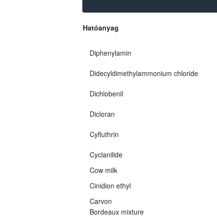
Hatóanyag
Diphenylamin
Didecyldimethylammonium chloride
Dichlobenil
Dicloran
Cyfluthrin
Cyclanilide
Cow milk
Cinidion ethyl
Carvon
Bordeaux mixture