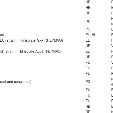
HB
E
HB
E
HB
E
RE
e
PG
E
906
EL, VI
E
U) strain, mild isolate Abp1 (PEPMVO)
EL
HB
V
2) strain, mild isolate Abp2 (PEPMVO)
EL
HB
E
FU
V
FU
E
FU
E
tract and seaweeds)
PG
e
FU
E
FU
E
FU
E
HB
E
RE