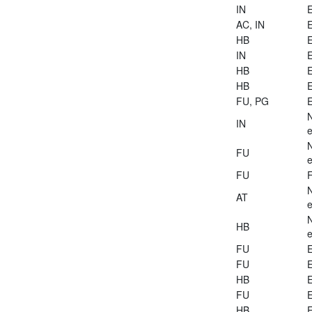
IN
E
AC, IN
E
HB
E
IN
E
HB
E
HB
E
FU, PG
E
IN
e
FU
e
FU
AT
e
HB
e
FU
E
FU
E
HB
E
FU
E
HB
E