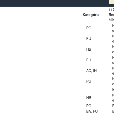
11
Kategória
Ren
áll
PG
e
FU
e
HB
e
FU
e
AC, IN
e
PG
e
E
HB
e
PG
E
BA, FU
E