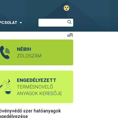
PCSOLAT
NÉBIH
ZÖLDSZÁM
ENGEDÉLYEZETT
TERMÉSNÖVELŐ
ANYAGOK KERESŐJE
övényvédő szer hatóanyagok
ngedélyezése