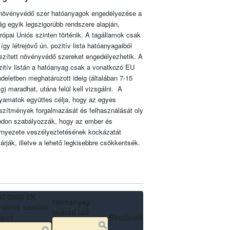
növényvédő szer hatóanyagok engedélyezése a
lág egyik legszigorúbb rendszere alapján,
rópai Uniós szinten történik. A tagállamok csak
 így létrejövő ún. pozitív lista hatóanyagaiból
szített növényvédő szereket engedélyezhetik. A
zitív listán a hatóanyag csak a vonatkozó EU
ndeletben meghatározott ideig (általában 7-15
ig) maradhat, utána felül kell vizsgálni. A
lyamatok együttes célja, hogy az egyes
szítmények forgalmazását és felhasználását oly
don szabályozzák, hogy az ember és
rnyezete veszélyeztetésének kockázatát
zárják, illetve a lehető legkisebbre csökkentsék.
07/2009 EK
Hatóanyag
delet szerinti
lejárati idő
apot
Részletek