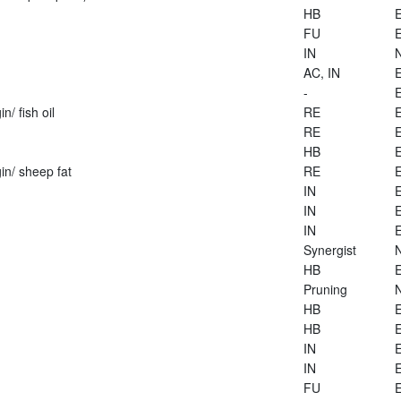
HB
E
FU
E
IN
AC, IN
E
-
E
n/ fish oil
RE
E
RE
E
HB
E
in/ sheep fat
RE
E
IN
E
IN
E
IN
E
Synergist
HB
E
Pruning
HB
E
HB
E
IN
E
IN
E
FU
E