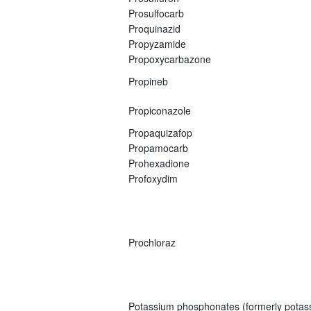
Prosulfocarb
Proquinazid
Propyzamide
Propoxycarbazone
Propineb
Propiconazole
Propaquizafop
Propamocarb
Prohexadione
Profoxydim
Prochloraz
Potassium phosphonates (formerly potas