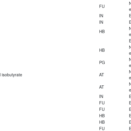
FU
e
IN
E
IN
E
HB
e
E
HB
e
PG
e
 isobutyrate
AT
e
AT
e
IN
E
FU
E
FU
E
HB
E
HB
E
FU
E