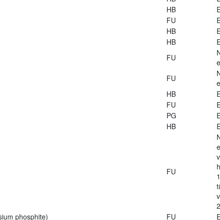
HB
E
FU
E
HB
E
HB
E
FU
e
FU
e
HB
E
FU
E
PG
E
HB
E
e
v
h
FU
1
t
2
sium phosphite)
FU
E