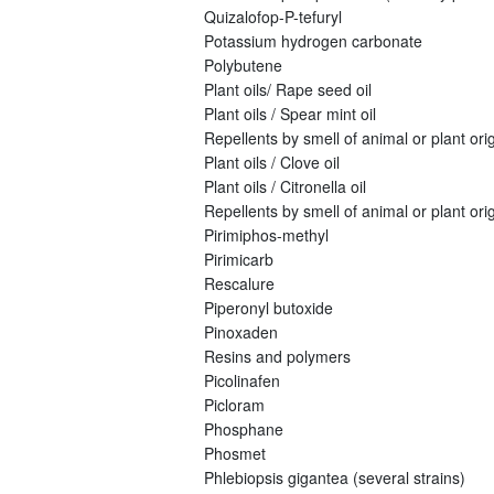
Quizalofop-P-tefuryl
Potassium hydrogen carbonate
Polybutene
Plant oils/ Rape seed oil
Plant oils / Spear mint oil
Repellents by smell of animal or plant origi
Plant oils / Clove oil
Plant oils / Citronella oil
Repellents by smell of animal or plant orig
Pirimiphos-methyl
Pirimicarb
Rescalure
Piperonyl butoxide
Pinoxaden
Resins and polymers
Picolinafen
Picloram
Phosphane
Phosmet
Phlebiopsis gigantea (several strains)