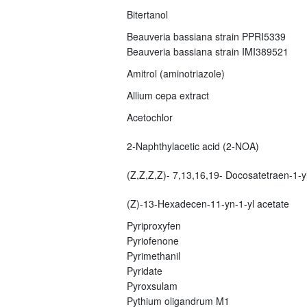
Bitertanol
Beauveria bassiana strain PPRI5339
Beauveria bassiana strain IMI389521
Amitrol (aminotriazole)
Allium cepa extract
Acetochlor
2-Naphthylacetic acid (2-NOA)
(Z,Z,Z,Z)- 7,13,16,19- Docosatetraen-1-yl
(Z)-13-Hexadecen-11-yn-1-yl acetate
Pyriproxyfen
Pyriofenone
Pyrimethanil
Pyridate
Pyroxsulam
Pythium oligandrum M1