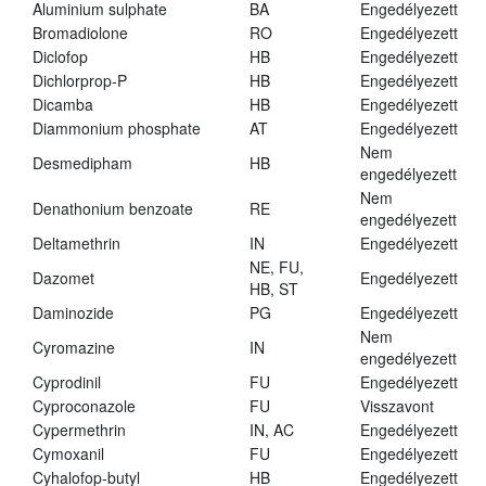
Aluminium sulphate
BA
Engedélyezett
Bromadiolone
RO
Engedélyezett
Diclofop
HB
Engedélyezett
Dichlorprop-P
HB
Engedélyezett
Dicamba
HB
Engedélyezett
Diammonium phosphate
AT
Engedélyezett
Nem
Desmedipham
HB
engedélyezett
Nem
Denathonium benzoate
RE
engedélyezett
Deltamethrin
IN
Engedélyezett
NE, FU,
Dazomet
Engedélyezett
HB, ST
Daminozide
PG
Engedélyezett
Nem
Cyromazine
IN
engedélyezett
Cyprodinil
FU
Engedélyezett
Cyproconazole
FU
Visszavont
Cypermethrin
IN, AC
Engedélyezett
Cymoxanil
FU
Engedélyezett
Cyhalofop-butyl
HB
Engedélyezett