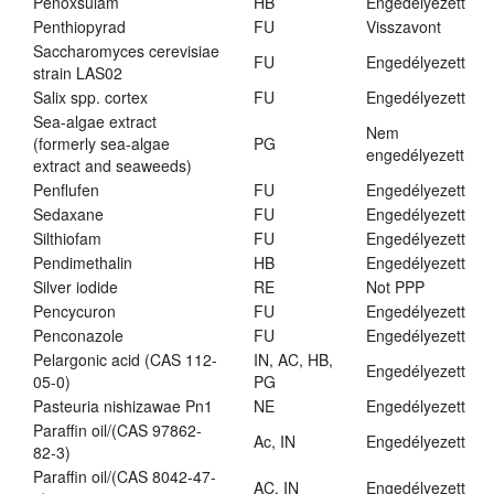
Penoxsulam
HB
Engedélyezett
Penthiopyrad
FU
Visszavont
Saccharomyces cerevisiae
FU
Engedélyezett
strain LAS02
Salix spp. cortex
FU
Engedélyezett
Sea-algae extract
Nem
(formerly sea-algae
PG
engedélyezett
extract and seaweeds)
Penflufen
FU
Engedélyezett
Sedaxane
FU
Engedélyezett
Silthiofam
FU
Engedélyezett
Pendimethalin
HB
Engedélyezett
Silver iodide
RE
Not PPP
Pencycuron
FU
Engedélyezett
Penconazole
FU
Engedélyezett
Pelargonic acid (CAS 112-
IN, AC, HB,
Engedélyezett
05-0)
PG
Pasteuria nishizawae Pn1
NE
Engedélyezett
Paraffin oil/(CAS 97862-
Ac, IN
Engedélyezett
82-3)
Paraffin oil/(CAS 8042-47-
AC, IN
Engedélyezett