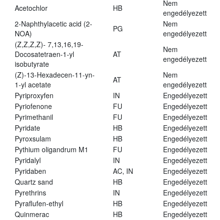
Nem
Acetochlor
HB
engedélyezett
2-Naphthylacetic acid (2-
Nem
PG
NOA)
engedélyezett
(Z,Z,Z,Z)- 7,13,16,19-
Nem
Docosatetraen-1-yl
AT
engedélyezett
isobutyrate
(Z)-13-Hexadecen-11-yn-
Nem
AT
1-yl acetate
engedélyezett
Pyriproxyfen
IN
Engedélyezett
Pyriofenone
FU
Engedélyezett
Pyrimethanil
FU
Engedélyezett
Pyridate
HB
Engedélyezett
Pyroxsulam
HB
Engedélyezett
Pythium oligandrum M1
FU
Engedélyezett
Pyridalyl
IN
Engedélyezett
Pyridaben
AC, IN
Engedélyezett
Quartz sand
HB
Engedélyezett
Pyrethrins
IN
Engedélyezett
Pyraflufen-ethyl
HB
Engedélyezett
Quinmerac
HB
Engedélyezett