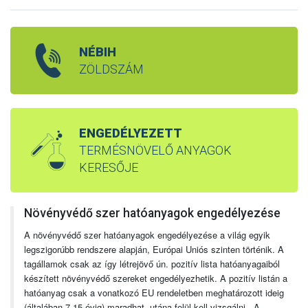
NÉBIH
ZÖLDSZÁM
ENGEDÉLYEZETT
TERMÉSNÖVELŐ ANYAGOK
KERESŐJE
Növényvédő szer hatóanyagok engedélyezése
A növényvédő szer hatóanyagok engedélyezése a világ egyik
legszigorúbb rendszere alapján, Európai Uniós szinten történik. A
tagállamok csak az így létrejövő ún. pozitív lista hatóanyagaiból
készített növényvédő szereket engedélyezhetik. A pozitív listán a
hatóanyag csak a vonatkozó EU rendeletben meghatározott ideig
(általában 7-15 évig) maradhat, utána felül kell vizsgálni. A