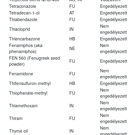
Tetraconazole
FU
Engedélyezett
Tetradecan-1-ol
AT
Engedélyezett
Thiabendazole
FU
Engedélyezett
Nem
Thiacloprid
IN
engedélyezett
Thiencarbazone
HB
Engedélyezett
Fenamiphos (aka
Nem
NE
phenamiphos)
engedélyezett
FEN 560 (Fenugreek seed
FU
Engedélyezett
powder)
Nem
Fenamidone
FU
engedélyezett
Thifensulfuron-methyl
HB
Engedélyezett
Nem
Thiophanate-methyl
FU
engedélyezett
Nem
Thiamethoxam
IN
engedélyezett
Nem
Thiram
FU
engedélyezett
Nem
Thyme oil
IN
engedélyezett