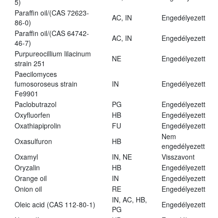
5)
Paraffin oil/(CAS 72623-
AC, IN
Engedélyezett
86-0)
Paraffin oil/(CAS 64742-
AC, IN
Engedélyezett
46-7)
Purpureocillium lilacinum
NE
Engedélyezett
strain 251
Paecilomyces
fumosoroseus strain
IN
Engedélyezett
Fe9901
Paclobutrazol
PG
Engedélyezett
Oxyfluorfen
HB
Engedélyezett
Oxathiapiprolin
FU
Engedélyezett
Nem
Oxasulfuron
HB
engedélyezett
Oxamyl
IN, NE
Visszavont
Oryzalin
HB
Engedélyezett
Orange oil
IN
Engedélyezett
Onion oil
RE
Engedélyezett
IN, AC, HB,
Oleic acid (CAS 112-80-1)
Engedélyezett
PG