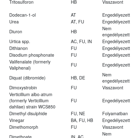
Tritosulforon
HB
Visszavont
Dodecan-1-ol
AT
Engedélyezett
Urea
AT, FU
Engedélyezett
Nem
Diuron
HB
engedélyezett
Urtica spp.
AC, FU, IN
Engedélyezett
Dithianon
FU
Engedélyezett
Disodium phosphonate
FU
Engedélyezett
Valifenalate (formerly
FU
Engedélyezett
Valiphenal)
Nem
Diquat (dibromide)
HB, DE
engedélyezett
Dimoxystrobin
FU
Visszavont
Verticillium albo-atrum
(formerly Verticillium
FU
Engedélyezett
dahliae) strain WCS850
Dimethyl disulphide
FU, NE
Folyamatban
Vinegar
BA, FU, HB
Engedélyezett
Dimethomorph
FU
Visszavont
Nem
Dimethoate
IN, AC