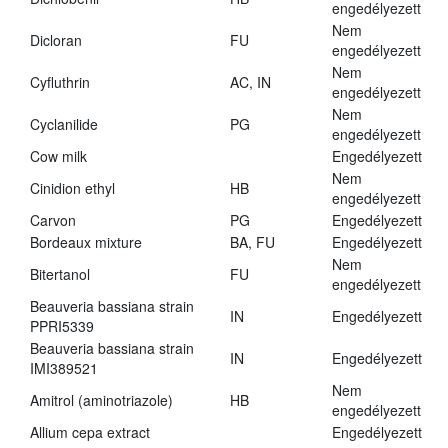
engedélyezett
Nem
Dicloran
FU
engedélyezett
Nem
Cyfluthrin
AC, IN
engedélyezett
Nem
Cyclanilide
PG
engedélyezett
Cow milk
Engedélyezett
Nem
Cinidion ethyl
HB
engedélyezett
Carvon
PG
Engedélyezett
Bordeaux mixture
BA, FU
Engedélyezett
Nem
Bitertanol
FU
engedélyezett
Beauveria bassiana strain
IN
Engedélyezett
PPRI5339
Beauveria bassiana strain
IN
Engedélyezett
IMI389521
Nem
Amitrol (aminotriazole)
HB
engedélyezett
Allium cepa extract
Engedélyezett