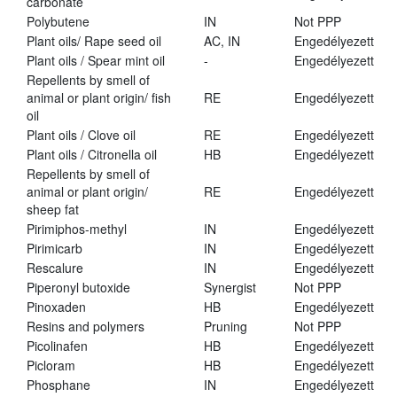
carbonate
Polybutene
IN
Not PPP
Plant oils/ Rape seed oil
AC, IN
Engedélyezett
Plant oils / Spear mint oil
-
Engedélyezett
Repellents by smell of
animal or plant origin/ fish
RE
Engedélyezett
oil
Plant oils / Clove oil
RE
Engedélyezett
Plant oils / Citronella oil
HB
Engedélyezett
Repellents by smell of
animal or plant origin/
RE
Engedélyezett
sheep fat
Pirimiphos-methyl
IN
Engedélyezett
Pirimicarb
IN
Engedélyezett
Rescalure
IN
Engedélyezett
Piperonyl butoxide
Synergist
Not PPP
Pinoxaden
HB
Engedélyezett
Resins and polymers
Pruning
Not PPP
Picolinafen
HB
Engedélyezett
Picloram
HB
Engedélyezett
Phosphane
IN
Engedélyezett