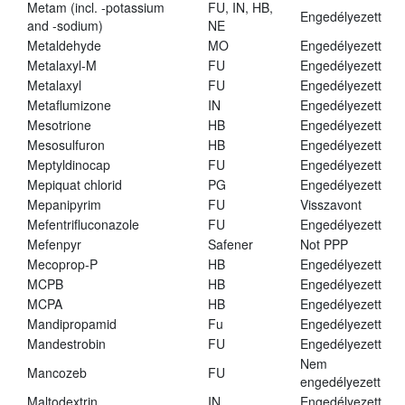
Metam (incl. -potassium
FU, IN, HB,
Engedélyezett
and -sodium)
NE
Metaldehyde
MO
Engedélyezett
Metalaxyl-M
FU
Engedélyezett
Metalaxyl
FU
Engedélyezett
Metaflumizone
IN
Engedélyezett
Mesotrione
HB
Engedélyezett
Mesosulfuron
HB
Engedélyezett
Meptyldinocap
FU
Engedélyezett
Mepiquat chlorid
PG
Engedélyezett
Mepanipyrim
FU
Visszavont
Mefentrifluconazole
FU
Engedélyezett
Mefenpyr
Safener
Not PPP
Mecoprop-P
HB
Engedélyezett
MCPB
HB
Engedélyezett
MCPA
HB
Engedélyezett
Mandipropamid
Fu
Engedélyezett
Mandestrobin
FU
Engedélyezett
Nem
Mancozeb
FU
engedélyezett
Maltodextrin
IN
Engedélyezett