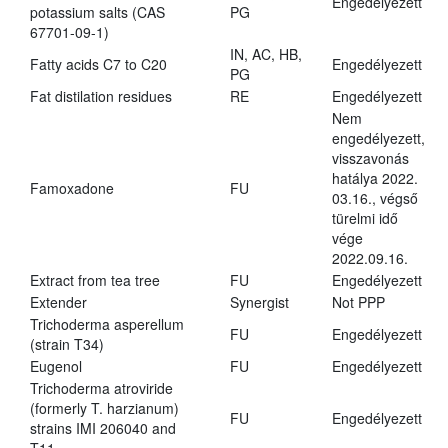
Engedélyezett
potassium salts (CAS
PG
67701-09-1)
IN, AC, HB,
Fatty acids C7 to C20
Engedélyezett
PG
Fat distilation residues
RE
Engedélyezett
Nem
engedélyezett,
visszavonás
hatálya 2022.
Famoxadone
FU
03.16., végső
türelmi idő
vége
2022.09.16.
Extract from tea tree
FU
Engedélyezett
Extender
Synergist
Not PPP
Trichoderma asperellum
FU
Engedélyezett
(strain T34)
Eugenol
FU
Engedélyezett
Trichoderma atroviride
(formerly T. harzianum)
FU
Engedélyezett
strains IMI 206040 and