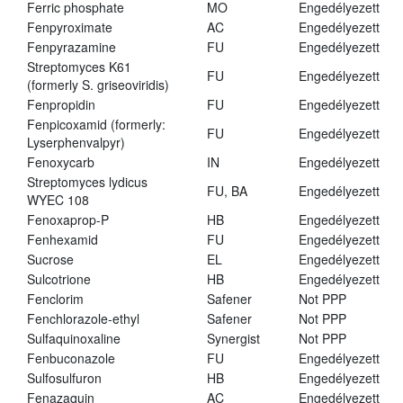
Ferric phosphate
MO
Engedélyezett
Fenpyroximate
AC
Engedélyezett
Fenpyrazamine
FU
Engedélyezett
Streptomyces K61
FU
Engedélyezett
(formerly S. griseoviridis)
Fenpropidin
FU
Engedélyezett
Fenpicoxamid (formerly:
FU
Engedélyezett
Lyserphenvalpyr)
Fenoxycarb
IN
Engedélyezett
Streptomyces lydicus
FU, BA
Engedélyezett
WYEC 108
Fenoxaprop-P
HB
Engedélyezett
Fenhexamid
FU
Engedélyezett
Sucrose
EL
Engedélyezett
Sulcotrione
HB
Engedélyezett
Fenclorim
Safener
Not PPP
Fenchlorazole-ethyl
Safener
Not PPP
Sulfaquinoxaline
Synergist
Not PPP
Fenbuconazole
FU
Engedélyezett
Sulfosulfuron
HB
Engedélyezett
Fenazaquin
AC
Engedélyezett