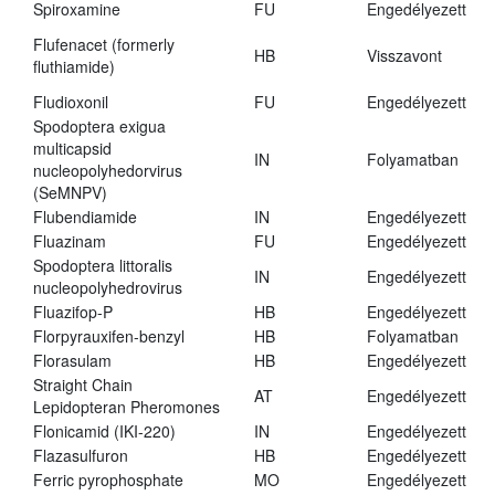
Spiroxamine
FU
Engedélyezett
Flufenacet (formerly
HB
Visszavont
fluthiamide)
Fludioxonil
FU
Engedélyezett
Spodoptera exigua
multicapsid
IN
Folyamatban
nucleopolyhedorvirus
(SeMNPV)
Flubendiamide
IN
Engedélyezett
Fluazinam
FU
Engedélyezett
Spodoptera littoralis
IN
Engedélyezett
nucleopolyhedrovirus
Fluazifop-P
HB
Engedélyezett
Florpyrauxifen-benzyl
HB
Folyamatban
Florasulam
HB
Engedélyezett
Straight Chain
AT
Engedélyezett
Lepidopteran Pheromones
Flonicamid (IKI-220)
IN
Engedélyezett
Flazasulfuron
HB
Engedélyezett
Ferric pyrophosphate
MO
Engedélyezett