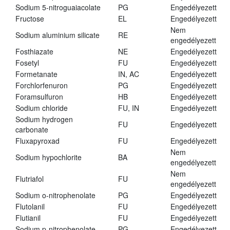
Sodium 5-nitroguaiacolate
PG
Engedélyezett
Fructose
EL
Engedélyezett
Nem
Sodium aluminium silicate
RE
engedélyezett
Fosthiazate
NE
Engedélyezett
Fosetyl
FU
Engedélyezett
Formetanate
IN, AC
Engedélyezett
Forchlorfenuron
PG
Engedélyezett
Foramsulfuron
HB
Engedélyezett
Sodium chloride
FU, IN
Engedélyezett
Sodium hydrogen
FU
Engedélyezett
carbonate
Fluxapyroxad
FU
Engedélyezett
Nem
Sodium hypochlorite
BA
engedélyezett
Nem
Flutriafol
FU
engedélyezett
Sodium o-nitrophenolate
PG
Engedélyezett
Flutolanil
FU
Engedélyezett
Flutianil
FU
Engedélyezett
Sodium p-nitrophenolate
PG
Engedélyezett