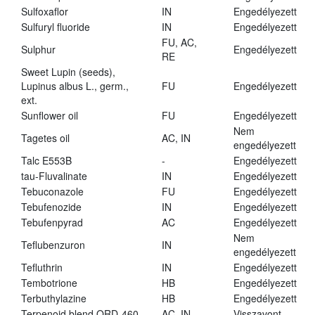
Sulfoxaflor
IN
Engedélyezett
Sulfuryl fluoride
IN
Engedélyezett
FU, AC,
Sulphur
Engedélyezett
RE
Sweet Lupin (seeds),
Lupinus albus L., germ.,
FU
Engedélyezett
ext.
Sunflower oil
FU
Engedélyezett
Nem
Tagetes oil
AC, IN
engedélyezett
Talc E553B
-
Engedélyezett
tau-Fluvalinate
IN
Engedélyezett
Tebuconazole
FU
Engedélyezett
Tebufenozide
IN
Engedélyezett
Tebufenpyrad
AC
Engedélyezett
Nem
Teflubenzuron
IN
engedélyezett
Tefluthrin
IN
Engedélyezett
Tembotrione
HB
Engedélyezett
Terbuthylazine
HB
Engedélyezett
Terpenoid blend QRD-460
AC, IN
Visszavont