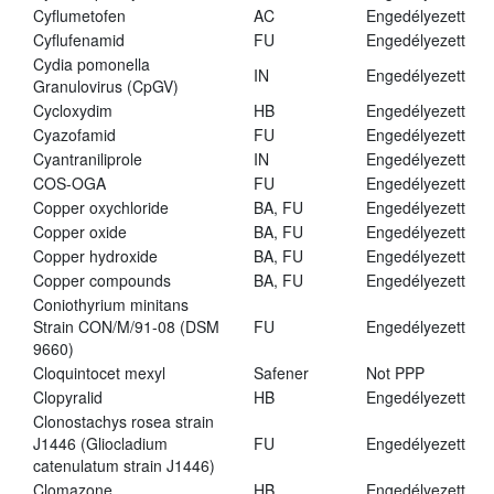
Cyflumetofen
AC
Engedélyezett
Cyflufenamid
FU
Engedélyezett
Cydia pomonella
IN
Engedélyezett
Granulovirus (CpGV)
Cycloxydim
HB
Engedélyezett
Cyazofamid
FU
Engedélyezett
Cyantraniliprole
IN
Engedélyezett
COS-OGA
FU
Engedélyezett
Copper oxychloride
BA, FU
Engedélyezett
Copper oxide
BA, FU
Engedélyezett
Copper hydroxide
BA, FU
Engedélyezett
Copper compounds
BA, FU
Engedélyezett
Coniothyrium minitans
Strain CON/M/91-08 (DSM
FU
Engedélyezett
9660)
Cloquintocet mexyl
Safener
Not PPP
Clopyralid
HB
Engedélyezett
Clonostachys rosea strain
J1446 (Gliocladium
FU
Engedélyezett
catenulatum strain J1446)
Clomazone
HB
Engedélyezett