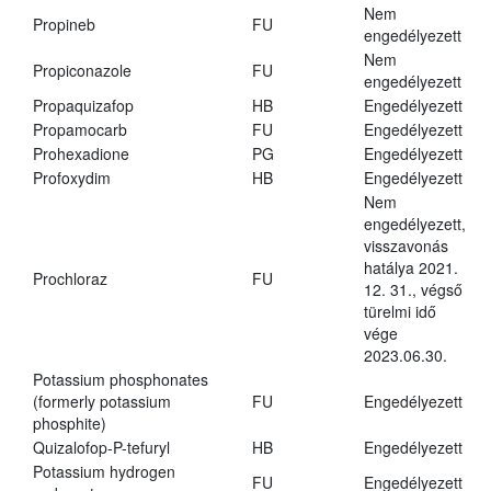
Nem
Propineb
FU
engedélyezett
Nem
Propiconazole
FU
engedélyezett
Propaquizafop
HB
Engedélyezett
Propamocarb
FU
Engedélyezett
Prohexadione
PG
Engedélyezett
Profoxydim
HB
Engedélyezett
Nem
engedélyezett,
visszavonás
hatálya 2021.
Prochloraz
FU
12. 31., végső
türelmi idő
vége
2023.06.30.
Potassium phosphonates
(formerly potassium
FU
Engedélyezett
phosphite)
Quizalofop-P-tefuryl
HB
Engedélyezett
Potassium hydrogen
FU
Engedélyezett