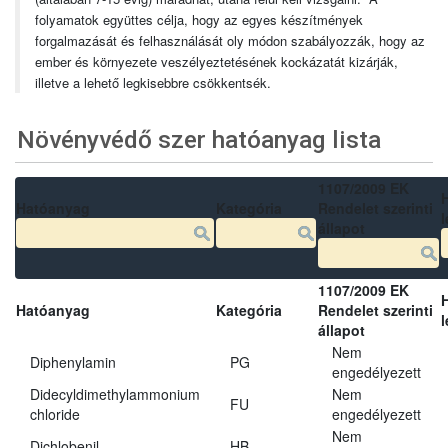
folyamatok együttes célja, hogy az egyes készítmények
forgalmazását és felhasználását oly módon szabályozzák, hogy az
ember és környezete veszélyeztetésének kockázatát kizárják,
illetve a lehető legkisebbre csökkentsék.
Növényvédő szer hatóanyag lista
1107/2009 EK
Hatóanyag
Kategória
Rendelet szerinti
l
állapot
1107/2009 EK
Hatóanyag
Kategória
Rendelet szerinti
l
állapot
Nem
Diphenylamin
PG
engedélyezett
Didecyldimethylammonium
Nem
FU
chloride
engedélyezett
Nem
Dichlobenil
HB