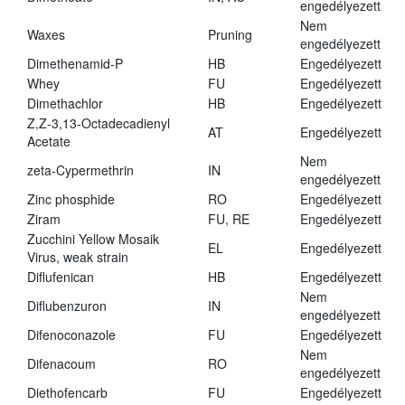
engedélyezett
Nem
Waxes
Pruning
engedélyezett
Dimethenamid-P
HB
Engedélyezett
Whey
FU
Engedélyezett
Dimethachlor
HB
Engedélyezett
Z,Z-3,13-Octadecadienyl
AT
Engedélyezett
Acetate
Nem
zeta-Cypermethrin
IN
engedélyezett
Zinc phosphide
RO
Engedélyezett
Ziram
FU, RE
Engedélyezett
Zucchini Yellow Mosaik
EL
Engedélyezett
Virus, weak strain
Diflufenican
HB
Engedélyezett
Nem
Diflubenzuron
IN
engedélyezett
Difenoconazole
FU
Engedélyezett
Nem
Difenacoum
RO
engedélyezett
Diethofencarb
FU
Engedélyezett