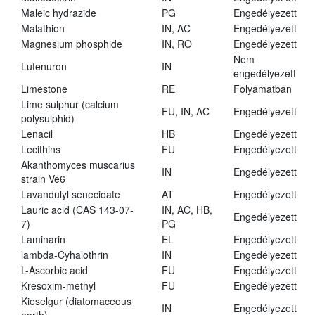
Maleic hydrazide
PG
Engedélyezett
Malathion
IN, AC
Engedélyezett
Magnesium phosphide
IN, RO
Engedélyezett
Nem
Lufenuron
IN
engedélyezett
Limestone
RE
Folyamatban
Lime sulphur (calcium
FU, IN, AC
Engedélyezett
polysulphid)
Lenacil
HB
Engedélyezett
Lecithins
FU
Engedélyezett
Akanthomyces muscarius
IN
Engedélyezett
strain Ve6
Lavandulyl senecioate
AT
Engedélyezett
Lauric acid (CAS 143-07-
IN, AC, HB,
Engedélyezett
7)
PG
Laminarin
EL
Engedélyezett
lambda-Cyhalothrin
IN
Engedélyezett
L-Ascorbic acid
FU
Engedélyezett
Kresoxim-methyl
FU
Engedélyezett
Kieselgur (diatomaceous
IN
Engedélyezett