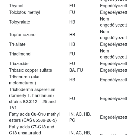
Thymol
FU
Engedélyezett
Tolclofos-methyl
FU
Engedélyezett
Nem
Tolpyralate
HB
engedélyezett
Nem
Topramezone
HB
engedélyezett
Tri-allate
HB
Engedélyezett
Nem
Triadimenol
FU
engedélyezett
Triazoxide
FU
Engedélyezett
Tribasic copper sulfate
BA, FU
Engedélyezett
Tribenuron (aka
HB
Engedélyezett
metometuron)
Trichoderma asperellum
(formerly T. harzianum)
FU
Engedélyezett
strains ICC012, T25 and
TV1
Fatty acids C8-C10 methyl
IN, AC, HB,
Engedélyezett
esters (CAS 85566-26-3)
PG
Fatty acids C7-C18 and
C18 unsaturated
IN, AC, HB,