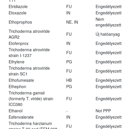
T11
Etridiazole
FU
Engedélyezett
Etoxazole
IN
Engedélyezett
Nem
Ethoprophos
NE, IN
engedélyezett
Trichoderma atroviride
FU
Új hatóanyag
AGR2
Etofenprox
IN
Engedélyezett
Trichoderma atroviride
FU
Engedélyezett
strain I-1237
Ethylene
PG
Engedélyezett
Trichoderma atroviride
FU
Engedélyezett
strain SC1
Ethofumesate
HB
Engedélyezett
Ethephon
PG
Engedélyezett
Trichoderma gamsii
(formerly T. viride) strain
FU
Engedélyezett
ICC080
Ethanol
-
Not PPP
Esfenvalerate
IN
Engedélyezett
Trichoderma harzianum
FU
Engedélyezett