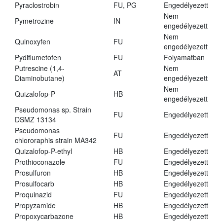
Pyraclostrobin
FU, PG
Engedélyezett
Nem
Pymetrozine
IN
engedélyezett
Nem
Quinoxyfen
FU
engedélyezett
Pydiflumetofen
FU
Folyamatban
Putrescine (1,4-
Nem
AT
Diaminobutane)
engedélyezett
Nem
Quizalofop-P
HB
engedélyezett
Pseudomonas sp. Strain
FU
Engedélyezett
DSMZ 13134
Pseudomonas
FU
Engedélyezett
chlororaphis strain MA342
Quizalofop-P-ethyl
HB
Engedélyezett
Prothioconazole
FU
Engedélyezett
Prosulfuron
HB
Engedélyezett
Prosulfocarb
HB
Engedélyezett
Proquinazid
FU
Engedélyezett
Propyzamide
HB
Engedélyezett
Propoxycarbazone
HB
Engedélyezett