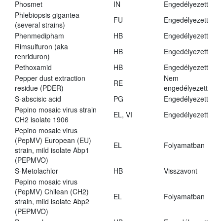
Phosmet
IN
Engedélyezett
Phlebiopsis gigantea
FU
Engedélyezett
(several strains)
Phenmedipham
HB
Engedélyezett
Rimsulfuron (aka
HB
Engedélyezett
renriduron)
Pethoxamid
HB
Engedélyezett
Pepper dust extraction
Nem
RE
residue (PDER)
engedélyezett
S-abscisic acid
PG
Engedélyezett
Pepino mosaic virus strain
EL, VI
Engedélyezett
CH2 isolate 1906
Pepino mosaic virus
(PepMV) European (EU)
EL
Folyamatban
strain, mild isolate Abp1
(PEPMVO)
S-Metolachlor
HB
Visszavont
Pepino mosaic virus
(PepMV) Chilean (CH2)
EL
Folyamatban
strain, mild isolate Abp2
(PEPMVO)