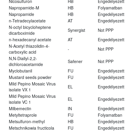
Nicosulfuron
HB
Engedélyezett
Napropamide-M
HB
Folyamatban
Napropamide
HB
Engedélyezett
n-Tetradecylacetate
AT
Engedélyezett
N-octyl bicycloheptene
Synergist
Not PPP
dicarboximide
n-hexadecanyl acetate
AT
Engedélyezett
N-Acetyl thiazolidin-4-
-
Not PPP
carboxylic acid
N,N-Diallyl-2,2-
Safener
Not PPP
dichloroacetamide
Myclobutanil
FU
Engedélyezett
Mustard seeds powder
FU
Engedélyezett
Mild Pepino Mosaic Virus
EL
Engedélyezett
isolate VX 1
Mild Pepino Mosaic Virus
EL
Engedélyezett
isolate VC 1
Milbemectin
IN
Engedélyezett
Metyltetraprole
FU
Folyamatban
Metsulfuron-methyl
HB
Engedélyezett
Metschnikowia fructicola
FU
Engedélyezett