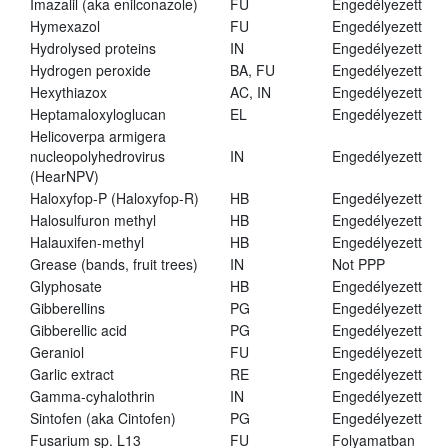
Imazalil (aka enilconazole)
FU
Engedélyezett
Hymexazol
FU
Engedélyezett
Hydrolysed proteins
IN
Engedélyezett
Hydrogen peroxide
BA, FU
Engedélyezett
Hexythiazox
AC, IN
Engedélyezett
Heptamaloxyloglucan
EL
Engedélyezett
Helicoverpa armigera
nucleopolyhedrovirus
IN
Engedélyezett
(HearNPV)
Haloxyfop-P (Haloxyfop-R)
HB
Engedélyezett
Halosulfuron methyl
HB
Engedélyezett
Halauxifen-methyl
HB
Engedélyezett
Grease (bands, fruit trees)
IN
Not PPP
Glyphosate
HB
Engedélyezett
Gibberellins
PG
Engedélyezett
Gibberellic acid
PG
Engedélyezett
Geraniol
FU
Engedélyezett
Garlic extract
RE
Engedélyezett
Gamma-cyhalothrin
IN
Engedélyezett
Sintofen (aka Cintofen)
PG
Engedélyezett
Fusarium sp. L13
FU
Folyamatban