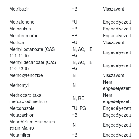
Metribuzin
HB
Visszavont
Metrafenone
FU
Engedélyezett
Metosulam
HB
Engedélyezett
Metobromuron
HB
Engedélyezett
Metiram
FU
Visszavont
Methyl octanoate (CAS
IN, AC, HB,
Engedélyezett
111-11-5)
PG
Methyl decanoate (CAS
IN, AC, HB,
Engedélyezett
110-42-9)
PG
Methoxyfenozide
IN
Visszavont
Nem
Methomyl
IN
engedélyezett
Methiocarb (aka
Nem
IN, RE
mercaptodimethur)
engedélyezett
Metconazole
FU, PG
Engedélyezett
Metazachlor
HB
Engedélyezett
Metarhizium brunneum
IN
Engedélyezett
strain Ma 43
Metamitron
HB
Engedélyezett