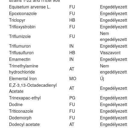
strains T-22 and ITEM 908
Equisetum arvense L.
FU
Engedélyezett
Epoxiconazole
FU
Engedélyezett
Triclopyr
HB
Engedélyezett
Trifloxystrobin
FU
Engedélyezett
Nem
Triflumizole
FU
engedélyezett
Triflumuron
IN
Engedélyezett
Triflusulfuron
HB
Visszavont
Emamectin
IN
Engedélyezett
Trimethylamine
Nem
AT
hydrochloride
engedélyezett
Elemental Iron
MO
Új
E,Z-3,13-Octadecadienyl
AT
Engedélyezett
Acetate
Trinexapac-ethyl
PG
Engedélyezett
Dodine
FU
Engedélyezett
Triticonazole
FU
Engedélyezett
Dodemorph
FU
Engedélyezett
Dodecyl acetate
AT
Engedélyezett