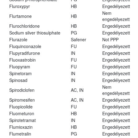
Fluroxypyr
HB
Engedélyezett
Nem
Flurtamone
HB
engedélyezett
Flurochloridone
HB
Engedélyezett
Sodium silver thiosulphate
PG
Engedélyezett
Flurazole
Safener
Not PPP
Fluquinconazole
FU
Engedélyezett
Flupyradifurone
IN
Engedélyezett
Fluoxastrobin
FU
Engedélyezett
Fluopyram
FU
Engedélyezett
Spinetoram
IN
Engedélyezett
Spinosad
IN
Engedélyezett
Nem
Spirodiclofen
AC, IN
engedélyezett
Spiromesifen
AC, IN
Engedélyezett
Fluopicolide
FU
Engedélyezett
Fluometuron
HB
Engedélyezett
Spirotetramat
IN
Engedélyezett
Flumioxazin
HB
Engedélyezett
Flumetralin
PG
Engedélyezett