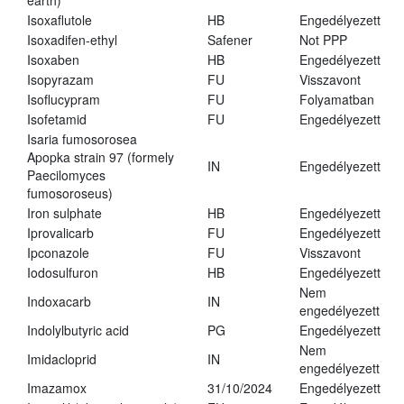
earth)
Isoxaflutole
HB
Engedélyezett
Isoxadifen-ethyl
Safener
Not PPP
Isoxaben
HB
Engedélyezett
Isopyrazam
FU
Visszavont
Isoflucypram
FU
Folyamatban
Isofetamid
FU
Engedélyezett
Isaria fumosorosea
Apopka strain 97 (formely
IN
Engedélyezett
Paecilomyces
fumosoroseus)
Iron sulphate
HB
Engedélyezett
Iprovalicarb
FU
Engedélyezett
Ipconazole
FU
Visszavont
Iodosulfuron
HB
Engedélyezett
Nem
Indoxacarb
IN
engedélyezett
Indolylbutyric acid
PG
Engedélyezett
Nem
Imidacloprid
IN
engedélyezett
Imazamox
31/10/2024
Engedélyezett