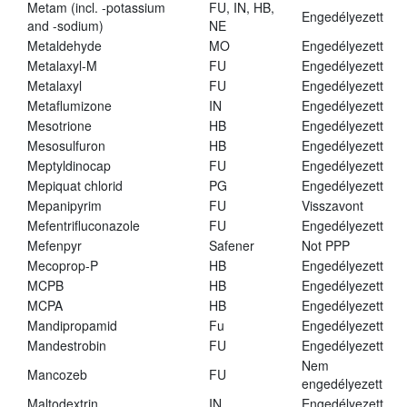
Metam (incl. -potassium
FU, IN, HB,
Engedélyezett
and -sodium)
NE
Metaldehyde
MO
Engedélyezett
Metalaxyl-M
FU
Engedélyezett
Metalaxyl
FU
Engedélyezett
Metaflumizone
IN
Engedélyezett
Mesotrione
HB
Engedélyezett
Mesosulfuron
HB
Engedélyezett
Meptyldinocap
FU
Engedélyezett
Mepiquat chlorid
PG
Engedélyezett
Mepanipyrim
FU
Visszavont
Mefentrifluconazole
FU
Engedélyezett
Mefenpyr
Safener
Not PPP
Mecoprop-P
HB
Engedélyezett
MCPB
HB
Engedélyezett
MCPA
HB
Engedélyezett
Mandipropamid
Fu
Engedélyezett
Mandestrobin
FU
Engedélyezett
Nem
Mancozeb
FU
engedélyezett
Maltodextrin
IN
Engedélyezett