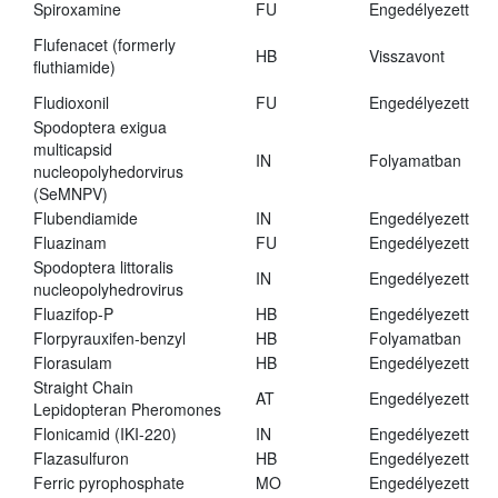
Spiroxamine
FU
Engedélyezett
Flufenacet (formerly
HB
Visszavont
fluthiamide)
Fludioxonil
FU
Engedélyezett
Spodoptera exigua
multicapsid
IN
Folyamatban
nucleopolyhedorvirus
(SeMNPV)
Flubendiamide
IN
Engedélyezett
Fluazinam
FU
Engedélyezett
Spodoptera littoralis
IN
Engedélyezett
nucleopolyhedrovirus
Fluazifop-P
HB
Engedélyezett
Florpyrauxifen-benzyl
HB
Folyamatban
Florasulam
HB
Engedélyezett
Straight Chain
AT
Engedélyezett
Lepidopteran Pheromones
Flonicamid (IKI-220)
IN
Engedélyezett
Flazasulfuron
HB
Engedélyezett
Ferric pyrophosphate
MO
Engedélyezett