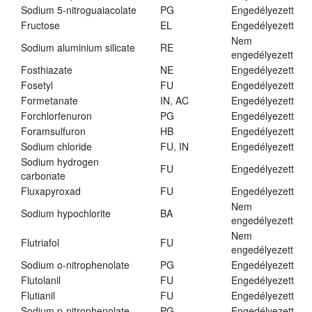
Sodium 5-nitroguaiacolate
PG
Engedélyezett
Fructose
EL
Engedélyezett
Nem
Sodium aluminium silicate
RE
engedélyezett
Fosthiazate
NE
Engedélyezett
Fosetyl
FU
Engedélyezett
Formetanate
IN, AC
Engedélyezett
Forchlorfenuron
PG
Engedélyezett
Foramsulfuron
HB
Engedélyezett
Sodium chloride
FU, IN
Engedélyezett
Sodium hydrogen
FU
Engedélyezett
carbonate
Fluxapyroxad
FU
Engedélyezett
Nem
Sodium hypochlorite
BA
engedélyezett
Nem
Flutriafol
FU
engedélyezett
Sodium o-nitrophenolate
PG
Engedélyezett
Flutolanil
FU
Engedélyezett
Flutianil
FU
Engedélyezett
Sodium p-nitrophenolate
PG
Engedélyezett