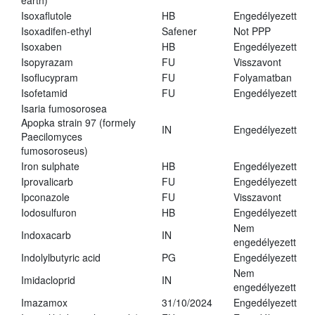
earth)
Isoxaflutole
HB
Engedélyezett
Isoxadifen-ethyl
Safener
Not PPP
Isoxaben
HB
Engedélyezett
Isopyrazam
FU
Visszavont
Isoflucypram
FU
Folyamatban
Isofetamid
FU
Engedélyezett
Isaria fumosorosea
Apopka strain 97 (formely
IN
Engedélyezett
Paecilomyces
fumosoroseus)
Iron sulphate
HB
Engedélyezett
Iprovalicarb
FU
Engedélyezett
Ipconazole
FU
Visszavont
Iodosulfuron
HB
Engedélyezett
Nem
Indoxacarb
IN
engedélyezett
Indolylbutyric acid
PG
Engedélyezett
Nem
Imidacloprid
IN
engedélyezett
Imazamox
31/10/2024
Engedélyezett