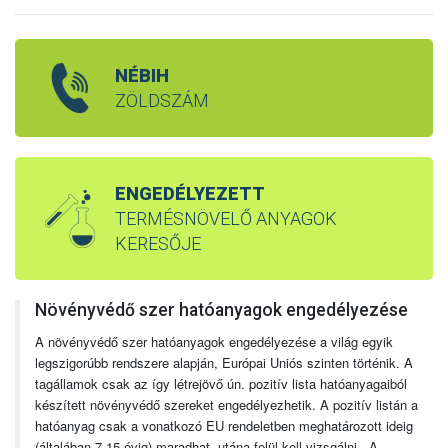
NÉBIH
ZÖLDSZÁM
ENGEDÉLYEZETT
TERMÉSNÖVELŐ ANYAGOK
KERESŐJE
Növényvédő szer hatóanyagok engedélyezése
A növényvédő szer hatóanyagok engedélyezése a világ egyik
legszigorúbb rendszere alapján, Európai Uniós szinten történik. A
tagállamok csak az így létrejövő ún. pozitív lista hatóanyagaiból
készített növényvédő szereket engedélyezhetik. A pozitív listán a
hatóanyag csak a vonatkozó EU rendeletben meghatározott ideig
(általában 7-15 évig) maradhat, utána felül kell vizsgálni. A