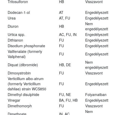
Tritosulforon
HB
Visszavont
Dodecan-1-ol
AT
Engedélyezett
Urea
AT, FU
Engedélyezett
Nem
Diuron
HB
engedélyezett
Urtica spp.
AC, FU, IN
Engedélyezett
Dithianon
FU
Engedélyezett
Disodium phosphonate
FU
Engedélyezett
Valifenalate (formerly
FU
Engedélyezett
Valiphenal)
Nem
Diquat (dibromide)
HB, DE
engedélyezett
Dimoxystrobin
FU
Visszavont
Verticillium albo-atrum
(formerly Verticillium
FU
Engedélyezett
dahliae) strain WCS850
Dimethyl disulphide
FU, NE
Folyamatban
Vinegar
BA, FU, HB
Engedélyezett
Dimethomorph
FU
Visszavont
Nem
Dimethoate
IN, AC