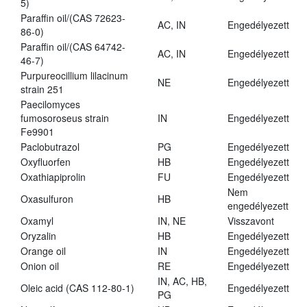
5)
Paraffin oil/(CAS 72623-
AC, IN
Engedélyezett
86-0)
Paraffin oil/(CAS 64742-
AC, IN
Engedélyezett
46-7)
Purpureocillium lilacinum
NE
Engedélyezett
strain 251
Paecilomyces
fumosoroseus strain
IN
Engedélyezett
Fe9901
Paclobutrazol
PG
Engedélyezett
Oxyfluorfen
HB
Engedélyezett
Oxathiapiprolin
FU
Engedélyezett
Nem
Oxasulfuron
HB
engedélyezett
Oxamyl
IN, NE
Visszavont
Oryzalin
HB
Engedélyezett
Orange oil
IN
Engedélyezett
Onion oil
RE
Engedélyezett
IN, AC, HB,
Oleic acid (CAS 112-80-1)
Engedélyezett
PG