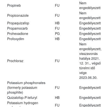
Nem
Propineb
FU
engedélyezett
Nem
Propiconazole
FU
engedélyezett
Propaquizafop
HB
Engedélyezett
Propamocarb
FU
Engedélyezett
Prohexadione
PG
Engedélyezett
Profoxydim
HB
Engedélyezett
Nem
engedélyezett,
visszavonás
hatálya 2021.
Prochloraz
FU
12. 31., végső
türelmi idő
vége
2023.06.30.
Potassium phosphonates
(formerly potassium
FU
Engedélyezett
phosphite)
Quizalofop-P-tefuryl
HB
Engedélyezett
Potassium hydrogen
FU
Engedélyezett