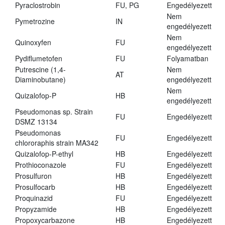
Pyraclostrobin
FU, PG
Engedélyezett
Nem
Pymetrozine
IN
engedélyezett
Nem
Quinoxyfen
FU
engedélyezett
Pydiflumetofen
FU
Folyamatban
Putrescine (1,4-
Nem
AT
Diaminobutane)
engedélyezett
Nem
Quizalofop-P
HB
engedélyezett
Pseudomonas sp. Strain
FU
Engedélyezett
DSMZ 13134
Pseudomonas
FU
Engedélyezett
chlororaphis strain MA342
Quizalofop-P-ethyl
HB
Engedélyezett
Prothioconazole
FU
Engedélyezett
Prosulfuron
HB
Engedélyezett
Prosulfocarb
HB
Engedélyezett
Proquinazid
FU
Engedélyezett
Propyzamide
HB
Engedélyezett
Propoxycarbazone
HB
Engedélyezett