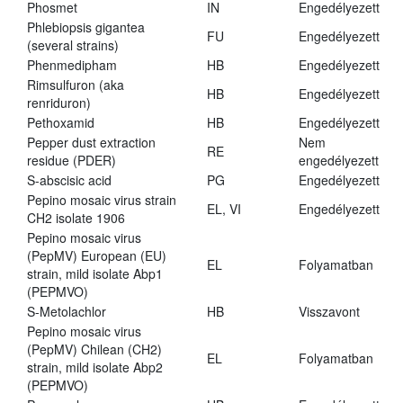
Phosmet
IN
Engedélyezett
Phlebiopsis gigantea
FU
Engedélyezett
(several strains)
Phenmedipham
HB
Engedélyezett
Rimsulfuron (aka
HB
Engedélyezett
renriduron)
Pethoxamid
HB
Engedélyezett
Pepper dust extraction
Nem
RE
residue (PDER)
engedélyezett
S-abscisic acid
PG
Engedélyezett
Pepino mosaic virus strain
EL, VI
Engedélyezett
CH2 isolate 1906
Pepino mosaic virus
(PepMV) European (EU)
EL
Folyamatban
strain, mild isolate Abp1
(PEPMVO)
S-Metolachlor
HB
Visszavont
Pepino mosaic virus
(PepMV) Chilean (CH2)
EL
Folyamatban
strain, mild isolate Abp2
(PEPMVO)