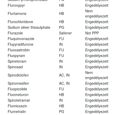
Fluroxypyr
HB
Engedélyezett
Nem
Flurtamone
HB
engedélyezett
Flurochloridone
HB
Engedélyezett
Sodium silver thiosulphate
PG
Engedélyezett
Flurazole
Safener
Not PPP
Fluquinconazole
FU
Engedélyezett
Flupyradifurone
IN
Engedélyezett
Fluoxastrobin
FU
Engedélyezett
Fluopyram
FU
Engedélyezett
Spinetoram
IN
Engedélyezett
Spinosad
IN
Engedélyezett
Nem
Spirodiclofen
AC, IN
engedélyezett
Spiromesifen
AC, IN
Engedélyezett
Fluopicolide
FU
Engedélyezett
Fluometuron
HB
Engedélyezett
Spirotetramat
IN
Engedélyezett
Flumioxazin
HB
Engedélyezett
Flumetralin
PG
Engedélyezett