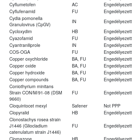
Cyflumetofen
AC
Engedélyezett
Cyflufenamid
FU
Engedélyezett
Cydia pomonella
IN
Engedélyezett
Granulovirus (CpGV)
Cycloxydim
HB
Engedélyezett
Cyazofamid
FU
Engedélyezett
Cyantraniliprole
IN
Engedélyezett
COS-OGA
FU
Engedélyezett
Copper oxychloride
BA, FU
Engedélyezett
Copper oxide
BA, FU
Engedélyezett
Copper hydroxide
BA, FU
Engedélyezett
Copper compounds
BA, FU
Engedélyezett
Coniothyrium minitans
Strain CON/M/91-08 (DSM
FU
Engedélyezett
9660)
Cloquintocet mexyl
Safener
Not PPP
Clopyralid
HB
Engedélyezett
Clonostachys rosea strain
J1446 (Gliocladium
FU
Engedélyezett
catenulatum strain J1446)
Clomazone
HB
Engedélyezett