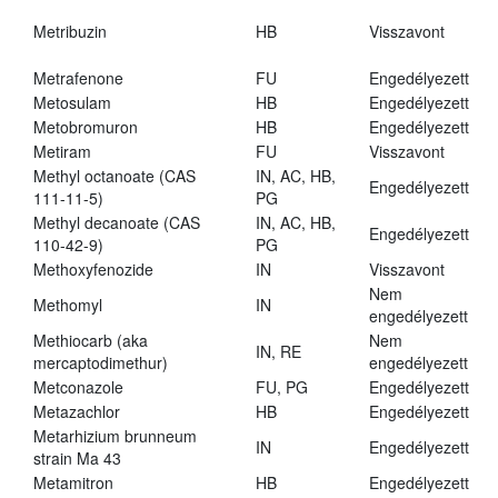
Metribuzin
HB
Visszavont
Metrafenone
FU
Engedélyezett
Metosulam
HB
Engedélyezett
Metobromuron
HB
Engedélyezett
Metiram
FU
Visszavont
Methyl octanoate (CAS
IN, AC, HB,
Engedélyezett
111-11-5)
PG
Methyl decanoate (CAS
IN, AC, HB,
Engedélyezett
110-42-9)
PG
Methoxyfenozide
IN
Visszavont
Nem
Methomyl
IN
engedélyezett
Methiocarb (aka
Nem
IN, RE
mercaptodimethur)
engedélyezett
Metconazole
FU, PG
Engedélyezett
Metazachlor
HB
Engedélyezett
Metarhizium brunneum
IN
Engedélyezett
strain Ma 43
Metamitron
HB
Engedélyezett