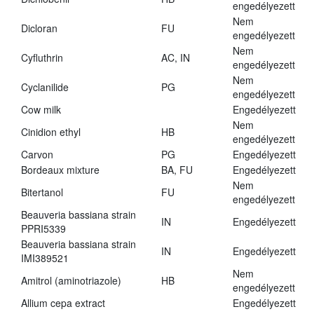
engedélyezett
Nem
Dicloran
FU
engedélyezett
Nem
Cyfluthrin
AC, IN
engedélyezett
Nem
Cyclanilide
PG
engedélyezett
Cow milk
Engedélyezett
Nem
Cinidion ethyl
HB
engedélyezett
Carvon
PG
Engedélyezett
Bordeaux mixture
BA, FU
Engedélyezett
Nem
Bitertanol
FU
engedélyezett
Beauveria bassiana strain
IN
Engedélyezett
PPRI5339
Beauveria bassiana strain
IN
Engedélyezett
IMI389521
Nem
Amitrol (aminotriazole)
HB
engedélyezett
Allium cepa extract
Engedélyezett