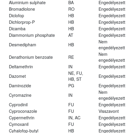
Aluminium sulphate
BA
Engedélyezett
Bromadiolone
RO
Engedélyezett
Diclofop
HB
Engedélyezett
Dichlorprop-P
HB
Engedélyezett
Dicamba
HB
Engedélyezett
Diammonium phosphate
AT
Engedélyezett
Nem
Desmedipham
HB
engedélyezett
Nem
Denathonium benzoate
RE
engedélyezett
Deltamethrin
IN
Engedélyezett
NE, FU,
Dazomet
Engedélyezett
HB, ST
Daminozide
PG
Engedélyezett
Nem
Cyromazine
IN
engedélyezett
Cyprodinil
FU
Engedélyezett
Cyproconazole
FU
Visszavont
Cypermethrin
IN, AC
Engedélyezett
Cymoxanil
FU
Engedélyezett
Cyhalofop-butyl
HB
Engedélyezett