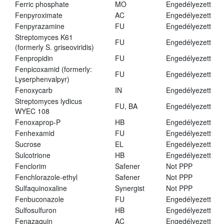
Ferric phosphate
MO
Engedélyezett
Fenpyroximate
AC
Engedélyezett
Fenpyrazamine
FU
Engedélyezett
Streptomyces K61
FU
Engedélyezett
(formerly S. griseoviridis)
Fenpropidin
FU
Engedélyezett
Fenpicoxamid (formerly:
FU
Engedélyezett
Lyserphenvalpyr)
Fenoxycarb
IN
Engedélyezett
Streptomyces lydicus
FU, BA
Engedélyezett
WYEC 108
Fenoxaprop-P
HB
Engedélyezett
Fenhexamid
FU
Engedélyezett
Sucrose
EL
Engedélyezett
Sulcotrione
HB
Engedélyezett
Fenclorim
Safener
Not PPP
Fenchlorazole-ethyl
Safener
Not PPP
Sulfaquinoxaline
Synergist
Not PPP
Fenbuconazole
FU
Engedélyezett
Sulfosulfuron
HB
Engedélyezett
Fenazaquin
AC
Engedélyezett