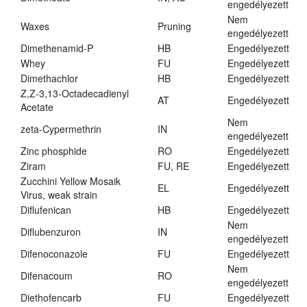
engedélyezett
Nem
Waxes
Pruning
engedélyezett
Dimethenamid-P
HB
Engedélyezett
Whey
FU
Engedélyezett
Dimethachlor
HB
Engedélyezett
Z,Z-3,13-Octadecadienyl
AT
Engedélyezett
Acetate
Nem
zeta-Cypermethrin
IN
engedélyezett
Zinc phosphide
RO
Engedélyezett
Ziram
FU, RE
Engedélyezett
Zucchini Yellow Mosaik
EL
Engedélyezett
Virus, weak strain
Diflufenican
HB
Engedélyezett
Nem
Diflubenzuron
IN
engedélyezett
Difenoconazole
FU
Engedélyezett
Nem
Difenacoum
RO
engedélyezett
Diethofencarb
FU
Engedélyezett