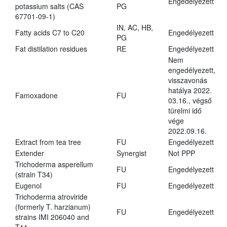
Engedélyezett
potassium salts (CAS
PG
67701-09-1)
IN, AC, HB,
Fatty acids C7 to C20
Engedélyezett
PG
Fat distilation residues
RE
Engedélyezett
Nem
engedélyezett,
visszavonás
hatálya 2022.
Famoxadone
FU
03.16., végső
türelmi idő
vége
2022.09.16.
Extract from tea tree
FU
Engedélyezett
Extender
Synergist
Not PPP
Trichoderma asperellum
FU
Engedélyezett
(strain T34)
Eugenol
FU
Engedélyezett
Trichoderma atroviride
(formerly T. harzianum)
FU
Engedélyezett
strains IMI 206040 and