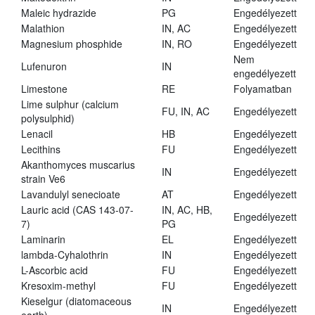
Maleic hydrazide
PG
Engedélyezett
Malathion
IN, AC
Engedélyezett
Magnesium phosphide
IN, RO
Engedélyezett
Nem
Lufenuron
IN
engedélyezett
Limestone
RE
Folyamatban
Lime sulphur (calcium
FU, IN, AC
Engedélyezett
polysulphid)
Lenacil
HB
Engedélyezett
Lecithins
FU
Engedélyezett
Akanthomyces muscarius
IN
Engedélyezett
strain Ve6
Lavandulyl senecioate
AT
Engedélyezett
Lauric acid (CAS 143-07-
IN, AC, HB,
Engedélyezett
7)
PG
Laminarin
EL
Engedélyezett
lambda-Cyhalothrin
IN
Engedélyezett
L-Ascorbic acid
FU
Engedélyezett
Kresoxim-methyl
FU
Engedélyezett
Kieselgur (diatomaceous
IN
Engedélyezett