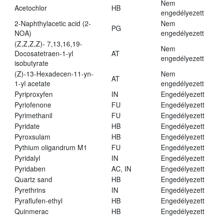
Nem
Acetochlor
HB
engedélyezett
2-Naphthylacetic acid (2-
Nem
PG
NOA)
engedélyezett
(Z,Z,Z,Z)- 7,13,16,19-
Nem
Docosatetraen-1-yl
AT
engedélyezett
isobutyrate
(Z)-13-Hexadecen-11-yn-
Nem
AT
1-yl acetate
engedélyezett
Pyriproxyfen
IN
Engedélyezett
Pyriofenone
FU
Engedélyezett
Pyrimethanil
FU
Engedélyezett
Pyridate
HB
Engedélyezett
Pyroxsulam
HB
Engedélyezett
Pythium oligandrum M1
FU
Engedélyezett
Pyridalyl
IN
Engedélyezett
Pyridaben
AC, IN
Engedélyezett
Quartz sand
HB
Engedélyezett
Pyrethrins
IN
Engedélyezett
Pyraflufen-ethyl
HB
Engedélyezett
Quinmerac
HB
Engedélyezett