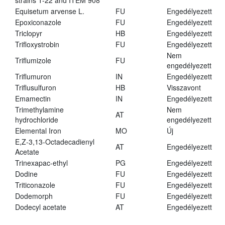
strains T-22 and ITEM 908
Equisetum arvense L.
FU
Engedélyezett
Epoxiconazole
FU
Engedélyezett
Triclopyr
HB
Engedélyezett
Trifloxystrobin
FU
Engedélyezett
Nem
Triflumizole
FU
engedélyezett
Triflumuron
IN
Engedélyezett
Triflusulfuron
HB
Visszavont
Emamectin
IN
Engedélyezett
Trimethylamine
Nem
AT
hydrochloride
engedélyezett
Elemental Iron
MO
Új
E,Z-3,13-Octadecadienyl
AT
Engedélyezett
Acetate
Trinexapac-ethyl
PG
Engedélyezett
Dodine
FU
Engedélyezett
Triticonazole
FU
Engedélyezett
Dodemorph
FU
Engedélyezett
Dodecyl acetate
AT
Engedélyezett