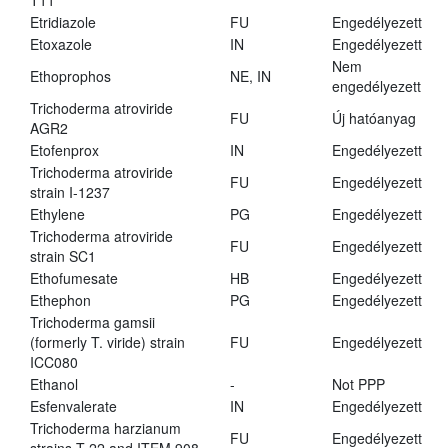
T11
Etridiazole
FU
Engedélyezett
Etoxazole
IN
Engedélyezett
Nem
Ethoprophos
NE, IN
engedélyezett
Trichoderma atroviride
FU
Új hatóanyag
AGR2
Etofenprox
IN
Engedélyezett
Trichoderma atroviride
FU
Engedélyezett
strain I-1237
Ethylene
PG
Engedélyezett
Trichoderma atroviride
FU
Engedélyezett
strain SC1
Ethofumesate
HB
Engedélyezett
Ethephon
PG
Engedélyezett
Trichoderma gamsii
(formerly T. viride) strain
FU
Engedélyezett
ICC080
Ethanol
-
Not PPP
Esfenvalerate
IN
Engedélyezett
Trichoderma harzianum
FU
Engedélyezett