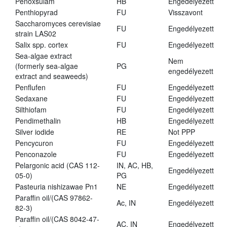
Penoxsulam
HB
Engedélyezett
Penthiopyrad
FU
Visszavont
Saccharomyces cerevisiae
FU
Engedélyezett
strain LAS02
Salix spp. cortex
FU
Engedélyezett
Sea-algae extract
Nem
(formerly sea-algae
PG
engedélyezett
extract and seaweeds)
Penflufen
FU
Engedélyezett
Sedaxane
FU
Engedélyezett
Silthiofam
FU
Engedélyezett
Pendimethalin
HB
Engedélyezett
Silver iodide
RE
Not PPP
Pencycuron
FU
Engedélyezett
Penconazole
FU
Engedélyezett
Pelargonic acid (CAS 112-
IN, AC, HB,
Engedélyezett
05-0)
PG
Pasteuria nishizawae Pn1
NE
Engedélyezett
Paraffin oil/(CAS 97862-
Ac, IN
Engedélyezett
82-3)
Paraffin oil/(CAS 8042-47-
AC, IN
Engedélyezett