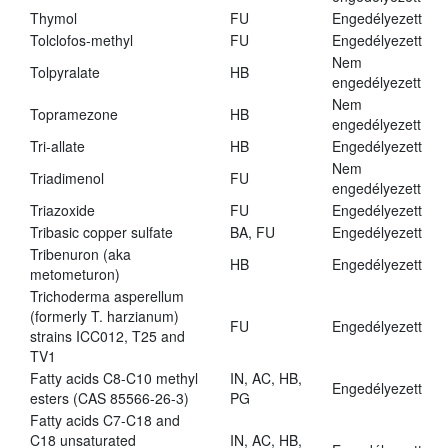
Thymol
FU
Engedélyezett
Tolclofos-methyl
FU
Engedélyezett
Nem
Tolpyralate
HB
engedélyezett
Nem
Topramezone
HB
engedélyezett
Tri-allate
HB
Engedélyezett
Nem
Triadimenol
FU
engedélyezett
Triazoxide
FU
Engedélyezett
Tribasic copper sulfate
BA, FU
Engedélyezett
Tribenuron (aka
HB
Engedélyezett
metometuron)
Trichoderma asperellum
(formerly T. harzianum)
FU
Engedélyezett
strains ICC012, T25 and
TV1
Fatty acids C8-C10 methyl
IN, AC, HB,
Engedélyezett
esters (CAS 85566-26-3)
PG
Fatty acids C7-C18 and
C18 unsaturated
IN, AC, HB,