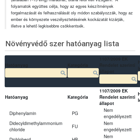
folyamatok együttes célja, hogy az egyes készítmények
forgalmazását és felhasználását oly módon szabályozzák, hogy az
ember és környezete veszélyeztetésének kockázatát kizárják,
illetve a lehető legkisebbre csökkentsék.
Növényvédő szer hatóanyag lista
1107/2009 EK
Hatóanyag
Kategória
Rendelet szerinti
l
állapot
1107/2009 EK
Hatóanyag
Kategória
Rendelet szerinti
l
állapot
Nem
Diphenylamin
PG
engedélyezett
Didecyldimethylammonium
Nem
FU
chloride
engedélyezett
Nem
Dichlobenil
HB