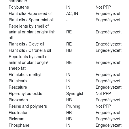
carbonate
Polybutene
IN
Not PPP
Plant oils/ Rape seed oil
AC, IN
Engedélyezett
Plant oils / Spear mint oil
-
Engedélyezett
Repellents by smell of
animal or plant origin/ fish
RE
Engedélyezett
oil
Plant oils / Clove oil
RE
Engedélyezett
Plant oils / Citronella oil
HB
Engedélyezett
Repellents by smell of
animal or plant origin/
RE
Engedélyezett
sheep fat
Pirimiphos-methyl
IN
Engedélyezett
Pirimicarb
IN
Engedélyezett
Rescalure
IN
Engedélyezett
Piperonyl butoxide
Synergist
Not PPP
Pinoxaden
HB
Engedélyezett
Resins and polymers
Pruning
Not PPP
Picolinafen
HB
Engedélyezett
Picloram
HB
Engedélyezett
Phosphane
IN
Engedélyezett