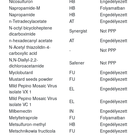
Nicosulfuron
HB
Engedélyezett
Napropamide-M
HB
Folyamatban
Napropamide
HB
Engedélyezett
n-Tetradecylacetate
AT
Engedélyezett
N-octyl bicycloheptene
Synergist
Not PPP
dicarboximide
n-hexadecanyl acetate
AT
Engedélyezett
N-Acetyl thiazolidin-4-
-
Not PPP
carboxylic acid
N,N-Diallyl-2,2-
Safener
Not PPP
dichloroacetamide
Myclobutanil
FU
Engedélyezett
Mustard seeds powder
FU
Engedélyezett
Mild Pepino Mosaic Virus
EL
Engedélyezett
isolate VX 1
Mild Pepino Mosaic Virus
EL
Engedélyezett
isolate VC 1
Milbemectin
IN
Engedélyezett
Metyltetraprole
FU
Folyamatban
Metsulfuron-methyl
HB
Engedélyezett
Metschnikowia fructicola
FU
Engedélyezett