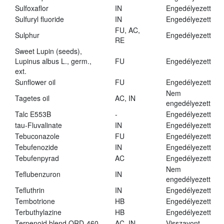
Sulfoxaflor
IN
Engedélyezett
Sulfuryl fluoride
IN
Engedélyezett
FU, AC,
Sulphur
Engedélyezett
RE
Sweet Lupin (seeds),
Lupinus albus L., germ.,
FU
Engedélyezett
ext.
Sunflower oil
FU
Engedélyezett
Nem
Tagetes oil
AC, IN
engedélyezett
Talc E553B
-
Engedélyezett
tau-Fluvalinate
IN
Engedélyezett
Tebuconazole
FU
Engedélyezett
Tebufenozide
IN
Engedélyezett
Tebufenpyrad
AC
Engedélyezett
Nem
Teflubenzuron
IN
engedélyezett
Tefluthrin
IN
Engedélyezett
Tembotrione
HB
Engedélyezett
Terbuthylazine
HB
Engedélyezett
Terpenoid blend QRD-460
AC, IN
Visszavont