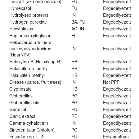
Imazalil (aka enilconazole)
FU
Engedélyezett
Hymexazol
FU
Engedélyezett
Hydrolysed proteins
IN
Engedélyezett
Hydrogen peroxide
BA, FU
Engedélyezett
Hexythiazox
AC, IN
Engedélyezett
Heptamaloxyloglucan
EL
Engedélyezett
Helicoverpa armigera
nucleopolyhedrovirus
IN
Engedélyezett
(HearNPV)
Haloxyfop-P (Haloxyfop-R)
HB
Engedélyezett
Halosulfuron methyl
HB
Engedélyezett
Halauxifen-methyl
HB
Engedélyezett
Grease (bands, fruit trees)
IN
Not PPP
Glyphosate
HB
Engedélyezett
Gibberellins
PG
Engedélyezett
Gibberellic acid
PG
Engedélyezett
Geraniol
FU
Engedélyezett
Garlic extract
RE
Engedélyezett
Gamma-cyhalothrin
IN
Engedélyezett
Sintofen (aka Cintofen)
PG
Engedélyezett
Fusarium sp. L13
FU
Folyamatban