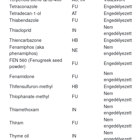
Tetraconazole
FU
Engedélyezett
Tetradecan-1-ol
AT
Engedélyezett
Thiabendazole
FU
Engedélyezett
Nem
Thiacloprid
IN
engedélyezett
Thiencarbazone
HB
Engedélyezett
Fenamiphos (aka
Nem
NE
phenamiphos)
engedélyezett
FEN 560 (Fenugreek seed
FU
Engedélyezett
powder)
Nem
Fenamidone
FU
engedélyezett
Thifensulfuron-methyl
HB
Engedélyezett
Nem
Thiophanate-methyl
FU
engedélyezett
Nem
Thiamethoxam
IN
engedélyezett
Nem
Thiram
FU
engedélyezett
Nem
Thyme oil
IN
engedélyezett