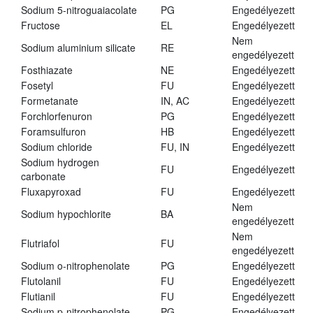
Sodium 5-nitroguaiacolate
PG
Engedélyezett
Fructose
EL
Engedélyezett
Nem
Sodium aluminium silicate
RE
engedélyezett
Fosthiazate
NE
Engedélyezett
Fosetyl
FU
Engedélyezett
Formetanate
IN, AC
Engedélyezett
Forchlorfenuron
PG
Engedélyezett
Foramsulfuron
HB
Engedélyezett
Sodium chloride
FU, IN
Engedélyezett
Sodium hydrogen
FU
Engedélyezett
carbonate
Fluxapyroxad
FU
Engedélyezett
Nem
Sodium hypochlorite
BA
engedélyezett
Nem
Flutriafol
FU
engedélyezett
Sodium o-nitrophenolate
PG
Engedélyezett
Flutolanil
FU
Engedélyezett
Flutianil
FU
Engedélyezett
Sodium p-nitrophenolate
PG
Engedélyezett