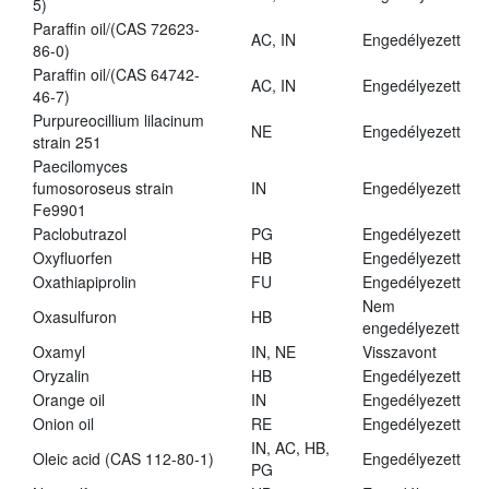
5)
Paraffin oil/(CAS 72623-
AC, IN
Engedélyezett
86-0)
Paraffin oil/(CAS 64742-
AC, IN
Engedélyezett
46-7)
Purpureocillium lilacinum
NE
Engedélyezett
strain 251
Paecilomyces
fumosoroseus strain
IN
Engedélyezett
Fe9901
Paclobutrazol
PG
Engedélyezett
Oxyfluorfen
HB
Engedélyezett
Oxathiapiprolin
FU
Engedélyezett
Nem
Oxasulfuron
HB
engedélyezett
Oxamyl
IN, NE
Visszavont
Oryzalin
HB
Engedélyezett
Orange oil
IN
Engedélyezett
Onion oil
RE
Engedélyezett
IN, AC, HB,
Oleic acid (CAS 112-80-1)
Engedélyezett
PG