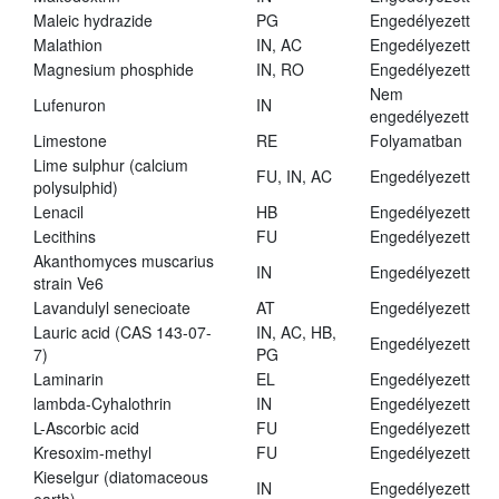
Maleic hydrazide
PG
Engedélyezett
Malathion
IN, AC
Engedélyezett
Magnesium phosphide
IN, RO
Engedélyezett
Nem
Lufenuron
IN
engedélyezett
Limestone
RE
Folyamatban
Lime sulphur (calcium
FU, IN, AC
Engedélyezett
polysulphid)
Lenacil
HB
Engedélyezett
Lecithins
FU
Engedélyezett
Akanthomyces muscarius
IN
Engedélyezett
strain Ve6
Lavandulyl senecioate
AT
Engedélyezett
Lauric acid (CAS 143-07-
IN, AC, HB,
Engedélyezett
7)
PG
Laminarin
EL
Engedélyezett
lambda-Cyhalothrin
IN
Engedélyezett
L-Ascorbic acid
FU
Engedélyezett
Kresoxim-methyl
FU
Engedélyezett
Kieselgur (diatomaceous
IN
Engedélyezett