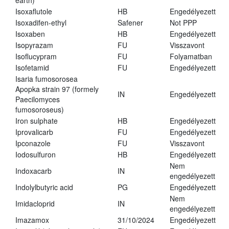
earth)
Isoxaflutole
HB
Engedélyezett
Isoxadifen-ethyl
Safener
Not PPP
Isoxaben
HB
Engedélyezett
Isopyrazam
FU
Visszavont
Isoflucypram
FU
Folyamatban
Isofetamid
FU
Engedélyezett
Isaria fumosorosea
Apopka strain 97 (formely
IN
Engedélyezett
Paecilomyces
fumosoroseus)
Iron sulphate
HB
Engedélyezett
Iprovalicarb
FU
Engedélyezett
Ipconazole
FU
Visszavont
Iodosulfuron
HB
Engedélyezett
Nem
Indoxacarb
IN
engedélyezett
Indolylbutyric acid
PG
Engedélyezett
Nem
Imidacloprid
IN
engedélyezett
Imazamox
31/10/2024
Engedélyezett