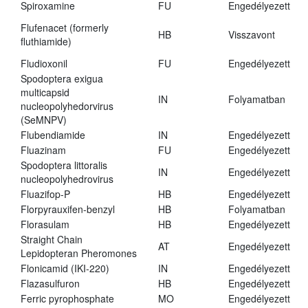
Spiroxamine
FU
Engedélyezett
Flufenacet (formerly
HB
Visszavont
fluthiamide)
Fludioxonil
FU
Engedélyezett
Spodoptera exigua
multicapsid
IN
Folyamatban
nucleopolyhedorvirus
(SeMNPV)
Flubendiamide
IN
Engedélyezett
Fluazinam
FU
Engedélyezett
Spodoptera littoralis
IN
Engedélyezett
nucleopolyhedrovirus
Fluazifop-P
HB
Engedélyezett
Florpyrauxifen-benzyl
HB
Folyamatban
Florasulam
HB
Engedélyezett
Straight Chain
AT
Engedélyezett
Lepidopteran Pheromones
Flonicamid (IKI-220)
IN
Engedélyezett
Flazasulfuron
HB
Engedélyezett
Ferric pyrophosphate
MO
Engedélyezett