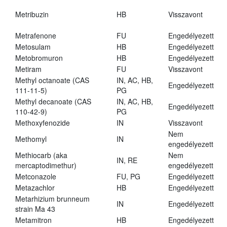
Metribuzin
HB
Visszavont
Metrafenone
FU
Engedélyezett
Metosulam
HB
Engedélyezett
Metobromuron
HB
Engedélyezett
Metiram
FU
Visszavont
Methyl octanoate (CAS
IN, AC, HB,
Engedélyezett
111-11-5)
PG
Methyl decanoate (CAS
IN, AC, HB,
Engedélyezett
110-42-9)
PG
Methoxyfenozide
IN
Visszavont
Nem
Methomyl
IN
engedélyezett
Methiocarb (aka
Nem
IN, RE
mercaptodimethur)
engedélyezett
Metconazole
FU, PG
Engedélyezett
Metazachlor
HB
Engedélyezett
Metarhizium brunneum
IN
Engedélyezett
strain Ma 43
Metamitron
HB
Engedélyezett