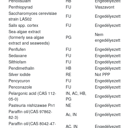
Penoxsulam
HB
Engedélyezett
Penthiopyrad
FU
Visszavont
Saccharomyces cerevisiae
FU
Engedélyezett
strain LAS02
Salix spp. cortex
FU
Engedélyezett
Sea-algae extract
Nem
(formerly sea-algae
PG
engedélyezett
extract and seaweeds)
Penflufen
FU
Engedélyezett
Sedaxane
FU
Engedélyezett
Silthiofam
FU
Engedélyezett
Pendimethalin
HB
Engedélyezett
Silver iodide
RE
Not PPP
Pencycuron
FU
Engedélyezett
Penconazole
FU
Engedélyezett
Pelargonic acid (CAS 112-
IN, AC, HB,
Engedélyezett
05-0)
PG
Pasteuria nishizawae Pn1
NE
Engedélyezett
Paraffin oil/(CAS 97862-
Ac, IN
Engedélyezett
82-3)
Paraffin oil/(CAS 8042-47-
AC, IN
Engedélyezett