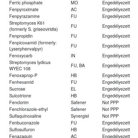
Ferric phosphate
MO
Engedélyezett
Fenpyroximate
AC
Engedélyezett
Fenpyrazamine
FU
Engedélyezett
Streptomyces K61
FU
Engedélyezett
(formerly S. griseoviridis)
Fenpropidin
FU
Engedélyezett
Fenpicoxamid (formerly:
FU
Engedélyezett
Lyserphenvalpyr)
Fenoxycarb
IN
Engedélyezett
Streptomyces lydicus
FU, BA
Engedélyezett
WYEC 108
Fenoxaprop-P
HB
Engedélyezett
Fenhexamid
FU
Engedélyezett
Sucrose
EL
Engedélyezett
Sulcotrione
HB
Engedélyezett
Fenclorim
Safener
Not PPP
Fenchlorazole-ethyl
Safener
Not PPP
Sulfaquinoxaline
Synergist
Not PPP
Fenbuconazole
FU
Engedélyezett
Sulfosulfuron
HB
Engedélyezett
Fenazaquin
AC
Engedélyezett