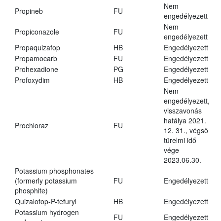
Nem
Propineb
FU
engedélyezett
Nem
Propiconazole
FU
engedélyezett
Propaquizafop
HB
Engedélyezett
Propamocarb
FU
Engedélyezett
Prohexadione
PG
Engedélyezett
Profoxydim
HB
Engedélyezett
Nem
engedélyezett,
visszavonás
hatálya 2021.
Prochloraz
FU
12. 31., végső
türelmi idő
vége
2023.06.30.
Potassium phosphonates
(formerly potassium
FU
Engedélyezett
phosphite)
Quizalofop-P-tefuryl
HB
Engedélyezett
Potassium hydrogen
FU
Engedélyezett