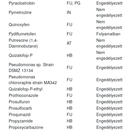
Pyraclostrobin
FU, PG
Engedélyezett
Nem
Pymetrozine
IN
engedélyezett
Nem
Quinoxyfen
FU
engedélyezett
Pydiflumetofen
FU
Folyamatban
Putrescine (1,4-
Nem
AT
Diaminobutane)
engedélyezett
Nem
Quizalofop-P
HB
engedélyezett
Pseudomonas sp. Strain
FU
Engedélyezett
DSMZ 13134
Pseudomonas
FU
Engedélyezett
chlororaphis strain MA342
Quizalofop-P-ethyl
HB
Engedélyezett
Prothioconazole
FU
Engedélyezett
Prosulfuron
HB
Engedélyezett
Prosulfocarb
HB
Engedélyezett
Proquinazid
FU
Engedélyezett
Propyzamide
HB
Engedélyezett
Propoxycarbazone
HB
Engedélyezett