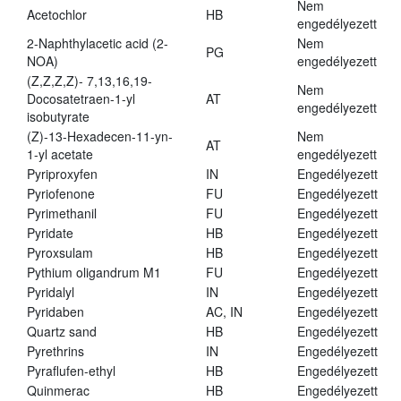
Nem
Acetochlor
HB
engedélyezett
2-Naphthylacetic acid (2-
Nem
PG
NOA)
engedélyezett
(Z,Z,Z,Z)- 7,13,16,19-
Nem
Docosatetraen-1-yl
AT
engedélyezett
isobutyrate
(Z)-13-Hexadecen-11-yn-
Nem
AT
1-yl acetate
engedélyezett
Pyriproxyfen
IN
Engedélyezett
Pyriofenone
FU
Engedélyezett
Pyrimethanil
FU
Engedélyezett
Pyridate
HB
Engedélyezett
Pyroxsulam
HB
Engedélyezett
Pythium oligandrum M1
FU
Engedélyezett
Pyridalyl
IN
Engedélyezett
Pyridaben
AC, IN
Engedélyezett
Quartz sand
HB
Engedélyezett
Pyrethrins
IN
Engedélyezett
Pyraflufen-ethyl
HB
Engedélyezett
Quinmerac
HB
Engedélyezett