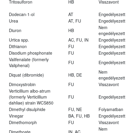
Tritosulforon
HB
Visszavont
Dodecan-1-ol
AT
Engedélyezett
Urea
AT, FU
Engedélyezett
Nem
Diuron
HB
engedélyezett
Urtica spp.
AC, FU, IN
Engedélyezett
Dithianon
FU
Engedélyezett
Disodium phosphonate
FU
Engedélyezett
Valifenalate (formerly
FU
Engedélyezett
Valiphenal)
Nem
Diquat (dibromide)
HB, DE
engedélyezett
Dimoxystrobin
FU
Visszavont
Verticillium albo-atrum
(formerly Verticillium
FU
Engedélyezett
dahliae) strain WCS850
Dimethyl disulphide
FU, NE
Folyamatban
Vinegar
BA, FU, HB
Engedélyezett
Dimethomorph
FU
Visszavont
Nem
Dimethoate
IN, AC