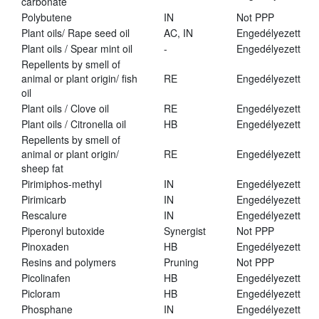
carbonate
Polybutene
IN
Not PPP
Plant oils/ Rape seed oil
AC, IN
Engedélyezett
Plant oils / Spear mint oil
-
Engedélyezett
Repellents by smell of
animal or plant origin/ fish
RE
Engedélyezett
oil
Plant oils / Clove oil
RE
Engedélyezett
Plant oils / Citronella oil
HB
Engedélyezett
Repellents by smell of
animal or plant origin/
RE
Engedélyezett
sheep fat
Pirimiphos-methyl
IN
Engedélyezett
Pirimicarb
IN
Engedélyezett
Rescalure
IN
Engedélyezett
Piperonyl butoxide
Synergist
Not PPP
Pinoxaden
HB
Engedélyezett
Resins and polymers
Pruning
Not PPP
Picolinafen
HB
Engedélyezett
Picloram
HB
Engedélyezett
Phosphane
IN
Engedélyezett