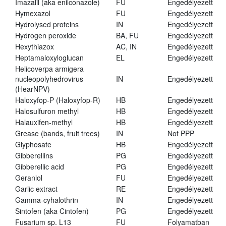
Imazalil (aka enilconazole)
FU
Engedélyezett
Hymexazol
FU
Engedélyezett
Hydrolysed proteins
IN
Engedélyezett
Hydrogen peroxide
BA, FU
Engedélyezett
Hexythiazox
AC, IN
Engedélyezett
Heptamaloxyloglucan
EL
Engedélyezett
Helicoverpa armigera
nucleopolyhedrovirus
IN
Engedélyezett
(HearNPV)
Haloxyfop-P (Haloxyfop-R)
HB
Engedélyezett
Halosulfuron methyl
HB
Engedélyezett
Halauxifen-methyl
HB
Engedélyezett
Grease (bands, fruit trees)
IN
Not PPP
Glyphosate
HB
Engedélyezett
Gibberellins
PG
Engedélyezett
Gibberellic acid
PG
Engedélyezett
Geraniol
FU
Engedélyezett
Garlic extract
RE
Engedélyezett
Gamma-cyhalothrin
IN
Engedélyezett
Sintofen (aka Cintofen)
PG
Engedélyezett
Fusarium sp. L13
FU
Folyamatban