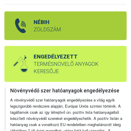
NÉBIH
ZÖLDSZÁM
ENGEDÉLYEZETT
TERMÉSNÖVELŐ ANYAGOK
KERESŐJE
Növényvédő szer hatóanyagok engedélyezése
A növényvédő szer hatóanyagok engedélyezése a világ egyik
legszigorúbb rendszere alapján, Európai Uniós szinten történik. A
tagállamok csak az így létrejövő ún. pozitív lista hatóanyagaiból
készített növényvédő szereket engedélyezhetik. A pozitív listán a
hatóanyag csak a vonatkozó EU rendeletben meghatározott ideig
(általában 7-15 évig) maradhat, utána felül kell vizsgálni. A