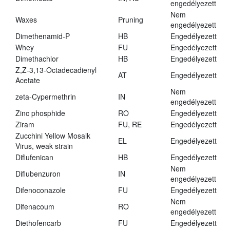
engedélyezett
Nem
Waxes
Pruning
engedélyezett
Dimethenamid-P
HB
Engedélyezett
Whey
FU
Engedélyezett
Dimethachlor
HB
Engedélyezett
Z,Z-3,13-Octadecadienyl
AT
Engedélyezett
Acetate
Nem
zeta-Cypermethrin
IN
engedélyezett
Zinc phosphide
RO
Engedélyezett
Ziram
FU, RE
Engedélyezett
Zucchini Yellow Mosaik
EL
Engedélyezett
Virus, weak strain
Diflufenican
HB
Engedélyezett
Nem
Diflubenzuron
IN
engedélyezett
Difenoconazole
FU
Engedélyezett
Nem
Difenacoum
RO
engedélyezett
Diethofencarb
FU
Engedélyezett