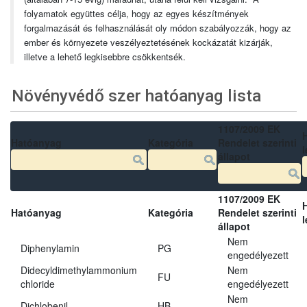
folyamatok együttes célja, hogy az egyes készítmények
forgalmazását és felhasználását oly módon szabályozzák, hogy az
ember és környezete veszélyeztetésének kockázatát kizárják,
illetve a lehető legkisebbre csökkentsék.
Növényvédő szer hatóanyag lista
1107/2009 EK
Hatóanyag
Kategória
Rendelet szerinti
l
állapot
1107/2009 EK
Hatóanyag
Kategória
Rendelet szerinti
l
állapot
Nem
Diphenylamin
PG
engedélyezett
Didecyldimethylammonium
Nem
FU
chloride
engedélyezett
Nem
Dichlobenil
HB