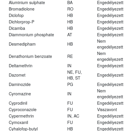
Aluminium sulphate
BA
Engedélyezett
Bromadiolone
RO
Engedélyezett
Diclofop
HB
Engedélyezett
Dichlorprop-P
HB
Engedélyezett
Dicamba
HB
Engedélyezett
Diammonium phosphate
AT
Engedélyezett
Nem
Desmedipham
HB
engedélyezett
Nem
Denathonium benzoate
RE
engedélyezett
Deltamethrin
IN
Engedélyezett
NE, FU,
Dazomet
Engedélyezett
HB, ST
Daminozide
PG
Engedélyezett
Nem
Cyromazine
IN
engedélyezett
Cyprodinil
FU
Engedélyezett
Cyproconazole
FU
Visszavont
Cypermethrin
IN, AC
Engedélyezett
Cymoxanil
FU
Engedélyezett
Cyhalofop-butyl
HB
Engedélyezett