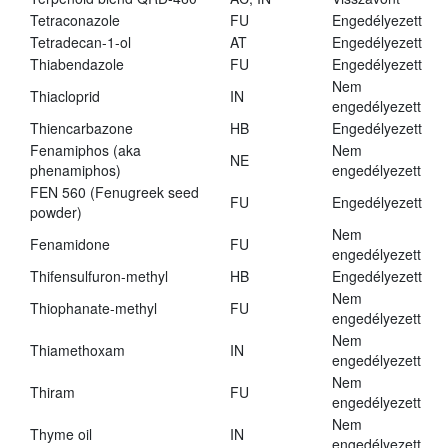
Tetraconazole
FU
Engedélyezett
Tetradecan-1-ol
AT
Engedélyezett
Thiabendazole
FU
Engedélyezett
Nem
Thiacloprid
IN
engedélyezett
Thiencarbazone
HB
Engedélyezett
Fenamiphos (aka
Nem
NE
phenamiphos)
engedélyezett
FEN 560 (Fenugreek seed
FU
Engedélyezett
powder)
Nem
Fenamidone
FU
engedélyezett
Thifensulfuron-methyl
HB
Engedélyezett
Nem
Thiophanate-methyl
FU
engedélyezett
Nem
Thiamethoxam
IN
engedélyezett
Nem
Thiram
FU
engedélyezett
Nem
Thyme oil
IN
engedélyezett