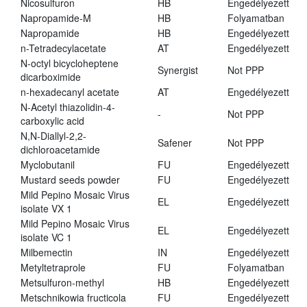
Nicosulfuron
HB
Engedélyezett
Napropamide-M
HB
Folyamatban
Napropamide
HB
Engedélyezett
n-Tetradecylacetate
AT
Engedélyezett
N-octyl bicycloheptene
Synergist
Not PPP
dicarboximide
n-hexadecanyl acetate
AT
Engedélyezett
N-Acetyl thiazolidin-4-
-
Not PPP
carboxylic acid
N,N-Diallyl-2,2-
Safener
Not PPP
dichloroacetamide
Myclobutanil
FU
Engedélyezett
Mustard seeds powder
FU
Engedélyezett
Mild Pepino Mosaic Virus
EL
Engedélyezett
isolate VX 1
Mild Pepino Mosaic Virus
EL
Engedélyezett
isolate VC 1
Milbemectin
IN
Engedélyezett
Metyltetraprole
FU
Folyamatban
Metsulfuron-methyl
HB
Engedélyezett
Metschnikowia fructicola
FU
Engedélyezett