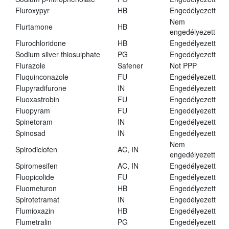
Fluroxypyr
HB
Engedélyezett
Nem
Flurtamone
HB
engedélyezett
Flurochloridone
HB
Engedélyezett
Sodium silver thiosulphate
PG
Engedélyezett
Flurazole
Safener
Not PPP
Fluquinconazole
FU
Engedélyezett
Flupyradifurone
IN
Engedélyezett
Fluoxastrobin
FU
Engedélyezett
Fluopyram
FU
Engedélyezett
Spinetoram
IN
Engedélyezett
Spinosad
IN
Engedélyezett
Nem
Spirodiclofen
AC, IN
engedélyezett
Spiromesifen
AC, IN
Engedélyezett
Fluopicolide
FU
Engedélyezett
Fluometuron
HB
Engedélyezett
Spirotetramat
IN
Engedélyezett
Flumioxazin
HB
Engedélyezett
Flumetralin
PG
Engedélyezett