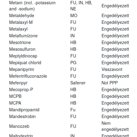
Metam (incl. -potassium
FU, IN, HB,
Engedélyezett
and -sodium)
NE
Metaldehyde
MO
Engedélyezett
Metalaxyl-M
FU
Engedélyezett
Metalaxyl
FU
Engedélyezett
Metaflumizone
IN
Engedélyezett
Mesotrione
HB
Engedélyezett
Mesosulfuron
HB
Engedélyezett
Meptyldinocap
FU
Engedélyezett
Mepiquat chlorid
PG
Engedélyezett
Mepanipyrim
FU
Visszavont
Mefentrifluconazole
FU
Engedélyezett
Mefenpyr
Safener
Not PPP
Mecoprop-P
HB
Engedélyezett
MCPB
HB
Engedélyezett
MCPA
HB
Engedélyezett
Mandipropamid
Fu
Engedélyezett
Mandestrobin
FU
Engedélyezett
Nem
Mancozeb
FU
engedélyezett
Maltodextrin
IN
Engedélyezett