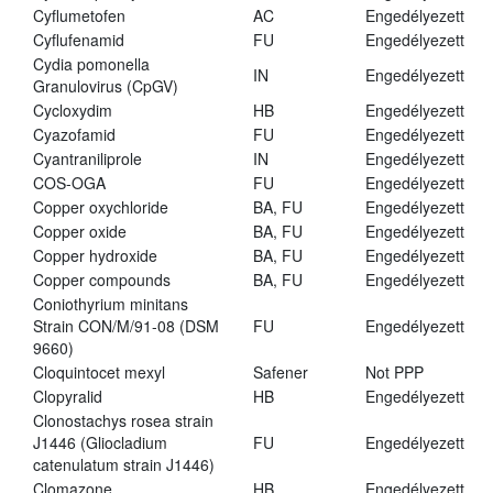
Cyflumetofen
AC
Engedélyezett
Cyflufenamid
FU
Engedélyezett
Cydia pomonella
IN
Engedélyezett
Granulovirus (CpGV)
Cycloxydim
HB
Engedélyezett
Cyazofamid
FU
Engedélyezett
Cyantraniliprole
IN
Engedélyezett
COS-OGA
FU
Engedélyezett
Copper oxychloride
BA, FU
Engedélyezett
Copper oxide
BA, FU
Engedélyezett
Copper hydroxide
BA, FU
Engedélyezett
Copper compounds
BA, FU
Engedélyezett
Coniothyrium minitans
Strain CON/M/91-08 (DSM
FU
Engedélyezett
9660)
Cloquintocet mexyl
Safener
Not PPP
Clopyralid
HB
Engedélyezett
Clonostachys rosea strain
J1446 (Gliocladium
FU
Engedélyezett
catenulatum strain J1446)
Clomazone
HB
Engedélyezett