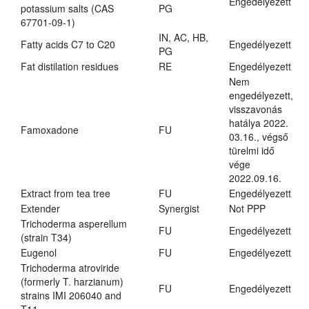
Engedélyezett
potassium salts (CAS
PG
67701-09-1)
IN, AC, HB,
Fatty acids C7 to C20
Engedélyezett
PG
Fat distilation residues
RE
Engedélyezett
Nem
engedélyezett,
visszavonás
hatálya 2022.
Famoxadone
FU
03.16., végső
türelmi idő
vége
2022.09.16.
Extract from tea tree
FU
Engedélyezett
Extender
Synergist
Not PPP
Trichoderma asperellum
FU
Engedélyezett
(strain T34)
Eugenol
FU
Engedélyezett
Trichoderma atroviride
(formerly T. harzianum)
FU
Engedélyezett
strains IMI 206040 and