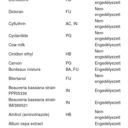
engedélyezett
Nem
Dicloran
FU
engedélyezett
Nem
Cyfluthrin
AC, IN
engedélyezett
Nem
Cyclanilide
PG
engedélyezett
Cow milk
Engedélyezett
Nem
Cinidion ethyl
HB
engedélyezett
Carvon
PG
Engedélyezett
Bordeaux mixture
BA, FU
Engedélyezett
Nem
Bitertanol
FU
engedélyezett
Beauveria bassiana strain
IN
Engedélyezett
PPRI5339
Beauveria bassiana strain
IN
Engedélyezett
IMI389521
Nem
Amitrol (aminotriazole)
HB
engedélyezett
Allium cepa extract
Engedélyezett