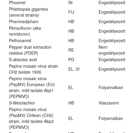
Phosmet
IN
Engedélyezett
Phlebiopsis gigantea
FU
Engedélyezett
(several strains)
Phenmedipham
HB
Engedélyezett
Rimsulfuron (aka
HB
Engedélyezett
renriduron)
Pethoxamid
HB
Engedélyezett
Pepper dust extraction
Nem
RE
residue (PDER)
engedélyezett
S-abscisic acid
PG
Engedélyezett
Pepino mosaic virus strain
EL, VI
Engedélyezett
CH2 isolate 1906
Pepino mosaic virus
(PepMV) European (EU)
EL
Folyamatban
strain, mild isolate Abp1
(PEPMVO)
S-Metolachlor
HB
Visszavont
Pepino mosaic virus
(PepMV) Chilean (CH2)
EL
Folyamatban
strain, mild isolate Abp2
(PEPMVO)