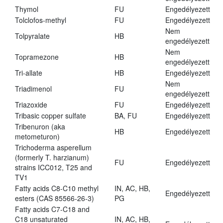
Thymol
FU
Engedélyezett
Tolclofos-methyl
FU
Engedélyezett
Nem
Tolpyralate
HB
engedélyezett
Nem
Topramezone
HB
engedélyezett
Tri-allate
HB
Engedélyezett
Nem
Triadimenol
FU
engedélyezett
Triazoxide
FU
Engedélyezett
Tribasic copper sulfate
BA, FU
Engedélyezett
Tribenuron (aka
HB
Engedélyezett
metometuron)
Trichoderma asperellum
(formerly T. harzianum)
FU
Engedélyezett
strains ICC012, T25 and
TV1
Fatty acids C8-C10 methyl
IN, AC, HB,
Engedélyezett
esters (CAS 85566-26-3)
PG
Fatty acids C7-C18 and
C18 unsaturated
IN, AC, HB,