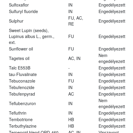
Sulfoxaflor
IN
Engedélyezett
Sulfuryl fluoride
IN
Engedélyezett
FU, AC,
Sulphur
Engedélyezett
RE
Sweet Lupin (seeds),
Lupinus albus L., germ.,
FU
Engedélyezett
ext.
Sunflower oil
FU
Engedélyezett
Nem
Tagetes oil
AC, IN
engedélyezett
Talc E553B
-
Engedélyezett
tau-Fluvalinate
IN
Engedélyezett
Tebuconazole
FU
Engedélyezett
Tebufenozide
IN
Engedélyezett
Tebufenpyrad
AC
Engedélyezett
Nem
Teflubenzuron
IN
engedélyezett
Tefluthrin
IN
Engedélyezett
Tembotrione
HB
Engedélyezett
Terbuthylazine
HB
Engedélyezett
Terpenoid blend QRD-460
AC, IN
Visszavont