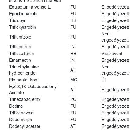
strains T-22 and ITEM 908
Equisetum arvense L.
FU
Engedélyezett
Epoxiconazole
FU
Engedélyezett
Triclopyr
HB
Engedélyezett
Trifloxystrobin
FU
Engedélyezett
Nem
Triflumizole
FU
engedélyezett
Triflumuron
IN
Engedélyezett
Triflusulfuron
HB
Visszavont
Emamectin
IN
Engedélyezett
Trimethylamine
Nem
AT
hydrochloride
engedélyezett
Elemental Iron
MO
Új
E,Z-3,13-Octadecadienyl
AT
Engedélyezett
Acetate
Trinexapac-ethyl
PG
Engedélyezett
Dodine
FU
Engedélyezett
Triticonazole
FU
Engedélyezett
Dodemorph
FU
Engedélyezett
Dodecyl acetate
AT
Engedélyezett