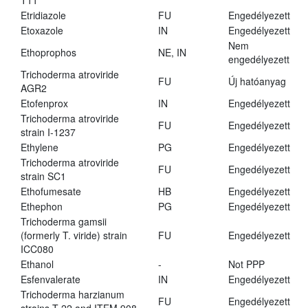
T11
Etridiazole
FU
Engedélyezett
Etoxazole
IN
Engedélyezett
Nem
Ethoprophos
NE, IN
engedélyezett
Trichoderma atroviride
FU
Új hatóanyag
AGR2
Etofenprox
IN
Engedélyezett
Trichoderma atroviride
FU
Engedélyezett
strain I-1237
Ethylene
PG
Engedélyezett
Trichoderma atroviride
FU
Engedélyezett
strain SC1
Ethofumesate
HB
Engedélyezett
Ethephon
PG
Engedélyezett
Trichoderma gamsii
(formerly T. viride) strain
FU
Engedélyezett
ICC080
Ethanol
-
Not PPP
Esfenvalerate
IN
Engedélyezett
Trichoderma harzianum
FU
Engedélyezett