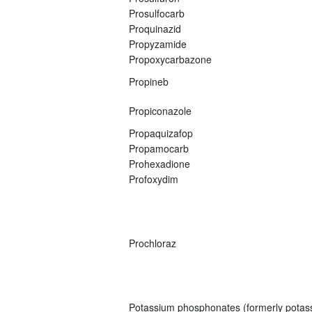
Prosulfocarb
Proquinazid
Propyzamide
Propoxycarbazone
Propineb
Propiconazole
Propaquizafop
Propamocarb
Prohexadione
Profoxydim
Prochloraz
Potassium phosphonates (formerly potas