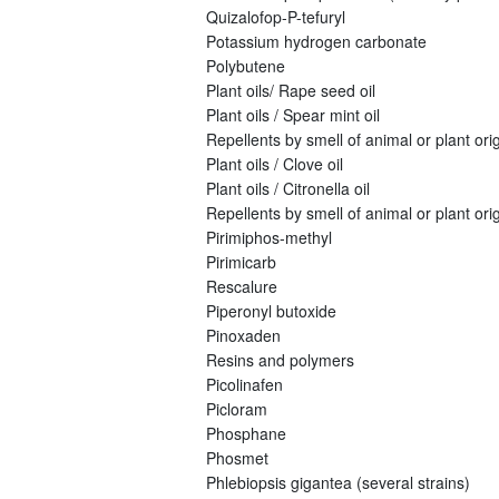
Quizalofop-P-tefuryl
Potassium hydrogen carbonate
Polybutene
Plant oils/ Rape seed oil
Plant oils / Spear mint oil
Repellents by smell of animal or plant origi
Plant oils / Clove oil
Plant oils / Citronella oil
Repellents by smell of animal or plant orig
Pirimiphos-methyl
Pirimicarb
Rescalure
Piperonyl butoxide
Pinoxaden
Resins and polymers
Picolinafen
Picloram
Phosphane
Phosmet
Phlebiopsis gigantea (several strains)