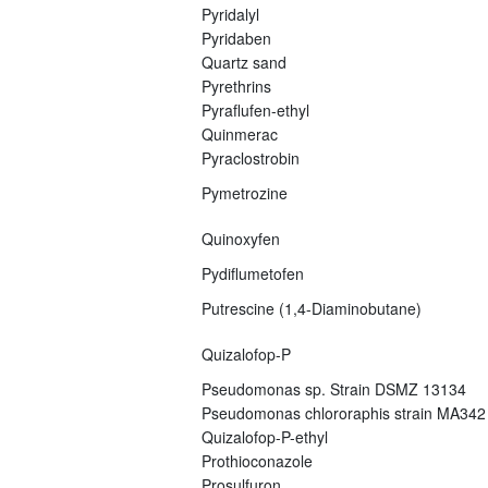
Pyridalyl
Pyridaben
Quartz sand
Pyrethrins
Pyraflufen-ethyl
Quinmerac
Pyraclostrobin
Pymetrozine
Quinoxyfen
Pydiflumetofen
Putrescine (1,4-Diaminobutane)
Quizalofop-P
Pseudomonas sp. Strain DSMZ 13134
Pseudomonas chlororaphis strain MA342
Quizalofop-P-ethyl
Prothioconazole
Prosulfuron