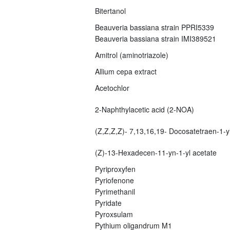
Bitertanol
Beauveria bassiana strain PPRI5339
Beauveria bassiana strain IMI389521
Amitrol (aminotriazole)
Allium cepa extract
Acetochlor
2-Naphthylacetic acid (2-NOA)
(Z,Z,Z,Z)- 7,13,16,19- Docosatetraen-1-yl
(Z)-13-Hexadecen-11-yn-1-yl acetate
Pyriproxyfen
Pyriofenone
Pyrimethanil
Pyridate
Pyroxsulam
Pythium oligandrum M1