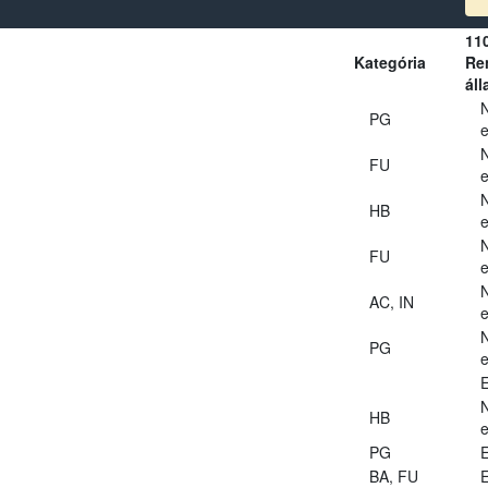
11
Kategória
Ren
áll
PG
e
FU
e
HB
e
FU
e
AC, IN
e
PG
e
E
HB
e
PG
E
BA, FU
E