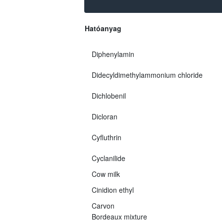
Hatóanyag
Diphenylamin
Didecyldimethylammonium chloride
Dichlobenil
Dicloran
Cyfluthrin
Cyclanilide
Cow milk
Cinidion ethyl
Carvon
Bordeaux mixture