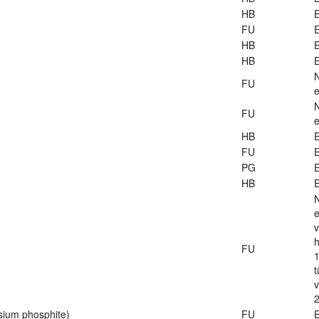
HB
E
FU
E
HB
E
HB
E
FU
e
FU
e
HB
E
FU
E
PG
E
HB
E
e
v
h
FU
1
t
2
sium phosphite)
FU
E