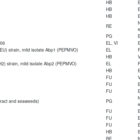
HB
E
HB
E
HB
E
RE
e
PG
E
906
EL, VI
E
U) strain, mild isolate Abp1 (PEPMVO)
EL
HB
V
2) strain, mild isolate Abp2 (PEPMVO)
EL
HB
E
FU
V
FU
E
FU
E
tract and seaweeds)
PG
e
FU
E
FU
E
FU
E
HB
E
RE