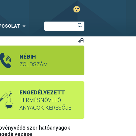
PCSOLAT
NÉBIH
ZÖLDSZÁM
ENGEDÉLYEZETT
TERMÉSNÖVELŐ
ANYAGOK KERESŐJE
övényvédő szer hatóanyagok
ngedélyezése