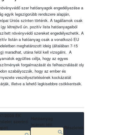
növényvédő szer hatóanyagok engedélyezése a
lág egyik legszigorúbb rendszere alapján,
rópai Uniós szinten történik. A tagállamok csak
 így létrejövő ún. pozitív lista hatóanyagaiból
szített növényvédő szereket engedélyezhetik. A
zitív listán a hatóanyag csak a vonatkozó EU
ndeletben meghatározott ideig (általában 7-15
ig) maradhat, utána felül kell vizsgálni. A
lyamatok együttes célja, hogy az egyes
szítmények forgalmazását és felhasználását oly
don szabályozzák, hogy az ember és
rnyezete veszélyeztetésének kockázatát
zárják, illetve a lehető legkisebbre csökkentsék.
07/2009 EK
Hatóanyag
delet szerinti
lejárati idő
apot
Részletek