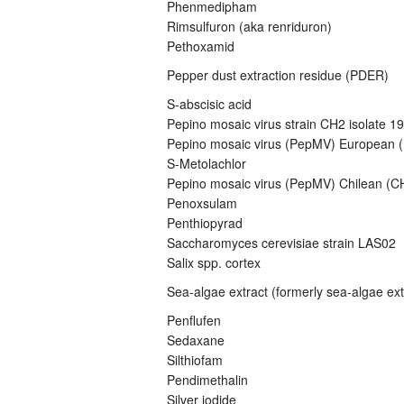
Phenmedipham
Rimsulfuron (aka renriduron)
Pethoxamid
Pepper dust extraction residue (PDER)
S-abscisic acid
Pepino mosaic virus strain CH2 isolate 1
Pepino mosaic virus (PepMV) European (E
S-Metolachlor
Pepino mosaic virus (PepMV) Chilean (CH
Penoxsulam
Penthiopyrad
Saccharomyces cerevisiae strain LAS02
Salix spp. cortex
Sea-algae extract (formerly sea-algae ex
Penflufen
Sedaxane
Silthiofam
Pendimethalin
Silver iodide