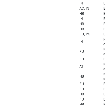
IN
E
AC, IN
E
HB
E
IN
E
HB
E
HB
E
FU, PG
E
IN
e
FU
e
FU
AT
e
HB
e
FU
E
FU
E
HB
E
FU
E
HB
E