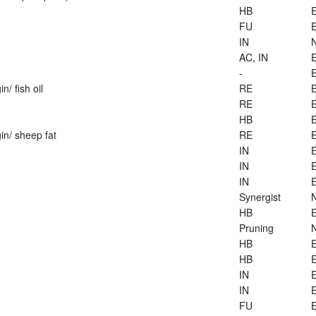
HB
E
FU
E
IN
AC, IN
E
-
E
n/ fish oil
RE
E
RE
E
HB
E
in/ sheep fat
RE
E
IN
E
IN
E
IN
E
Synergist
HB
E
Pruning
HB
E
HB
E
IN
E
IN
E
FU
E