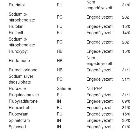
Nem
Flutriafol
FU
31/
engedélyezett
Sodium o-
PG
Engedélyezett
202
nitrophenolate
Flutolanil
FU
Engedélyezett
15/
Flutianil
FU
Engedélyezett
14/
Sodium p-
PG
Engedélyezett
202
nitrophenolate
Fluroxypyr
HB
Engedélyezett
15/
Nem
Flurtamone
HB
-
engedélyezett
Flurochloridone
HB
Engedélyezett
31/
Sodium silver
PG
Engedélyezett
31/
thiosulphate
Flurazole
Safener
Not PPP
-
Fluquinconazole
FU
Engedélyezett
31/
Flupyradifurone
IN
Engedélyezett
09/
Fluoxastrobin
FU
Engedélyezett
31/
Fluopyram
FU
Engedélyezett
15/
Spinetoram
IN
Engedélyezett
30/
Spinosad
IN
Engedélyezett
01/