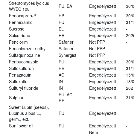
Streptomyces lydicus
FU, BA
Engedélyezett
30/
WYEC 108
Fenoxaprop-P
HB
Engedélyezett
30/
Fenhexamid
FU
Engedélyezett
31/
Sucrose
EL
Engedélyezett
-
Sulcotrione
HB
Engedélyezett
202
Fenclorim
Safener
Not PPP
-
Fenchlorazole-ethyl
Safener
Not PPP
-
Sulfaquinoxaline
Synergist
Not PPP
-
Fenbuconazole
FU
Engedélyezett
30/
Sulfosulfuron
HB
Engedélyezett
31/
Fenazaquin
AC
Engedélyezett
15/
Sulfoxaflor
IN
Engedélyezett
18/
Sulfuryl fluoride
IN
Engedélyezett
202
FU, AC,
Sulphur
Engedélyezett
31/
RE
Sweet Lupin (seeds),
Lupinus albus L.,
FU
Engedélyezett
-
germ., ext.
Sunflower oil
FU
Engedélyezett
-
Nem