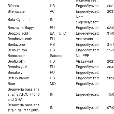
engedélyezett
Bifenox
HB
Engedélyezett
202
Bifenazate
AC
Engedélyezett
203
Nem
Beta-Cyfluthrin
IN
engedélyezett
Benzovindiflupyr
FU
Engedélyezett
02/
Benzoic acid
BA, FU, OT
Engedélyezett
31/
Benthiavalicarb
FU
Visszavont
Bentazone
HB
Engedélyezett
31/
Bensulfuron
HB
Engedélyezett
15/
Benoxacor
Safener
Not PPP
-
Benfluralin
HB
Visszavont
202
Benalaxyl-M
FU
Engedélyezett
30/
Benalaxyl
FU
Engedélyezett
Beflubutamid
HB
Engedélyezett
202
Beer
MO
Engedélyezett
-
Beauveria bassiana
strains ATCC 74040
IN
Engedélyezett
15/
and GHA
Beauveria bassiana
IN
Engedélyezett
07/
strain NPP111B005