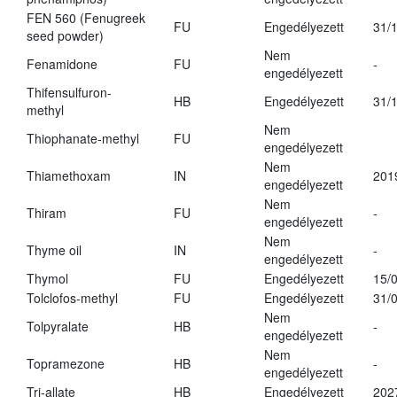
FEN 560 (Fenugreek
FU
Engedélyezett
31/
seed powder)
Nem
Fenamidone
FU
-
engedélyezett
Thifensulfuron-
HB
Engedélyezett
31/
methyl
Nem
Thiophanate-methyl
FU
engedélyezett
Nem
Thiamethoxam
IN
201
engedélyezett
Nem
Thiram
FU
-
engedélyezett
Nem
Thyme oil
IN
-
engedélyezett
Thymol
FU
Engedélyezett
15/
Tolclofos-methyl
FU
Engedélyezett
31/
Nem
Tolpyralate
HB
-
engedélyezett
Nem
Topramezone
HB
-
engedélyezett
Tri-allate
HB
Engedélyezett
202