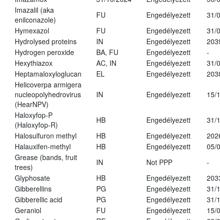
Imazalil (aka
FU
Engedélyezett
31/
enilconazole)
Hymexazol
FU
Engedélyezett
31/
Hydrolysed proteins
IN
Engedélyezett
203
Hydrogen peroxide
BA, FU
Engedélyezett
-
Hexythiazox
AC, IN
Engedélyezett
31/
Heptamaloxyloglucan
EL
Engedélyezett
203
Helicoverpa armigera
nucleopolyhedrovirus
IN
Engedélyezett
15/
(HearNPV)
Haloxyfop-P
HB
Engedélyezett
31/
(Haloxyfop-R)
Halosulfuron methyl
HB
Engedélyezett
202
Halauxifen-methyl
HB
Engedélyezett
05/
Grease (bands, fruit
IN
Not PPP
-
trees)
Glyphosate
HB
Engedélyezett
203
Gibberellins
PG
Engedélyezett
31/
Gibberellic acid
PG
Engedélyezett
31/
Geraniol
FU
Engedélyezett
15/