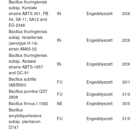
Bacillus thuringiensis
subsp. Kurstaki
strains ABTS 351, PB
IN
Engedélyezett
203
54, SA 11, SA12 and
EG 2348
Bacillus thuringiensis
subsp. Israeliensis
IN
Engedélyezett
203
(serotype H-14)
strain AM65-52
Bacillus thuringiensis
subsp. Aizawai
IN
Engedélyezett
203
strains ABTS-1857
and GC-91
Bacillus subtilis
FU
Engedélyezett
20/
IAB/BS03
Bacillus pumilus QST
FU
Engedélyezett
31/
2808
Bacillus firmus I-1582
NE
Engedélyezett
30/
Bacillus
amyloliquefaciens
FU
Engedélyezett
31/
subsp. plantarum
D747