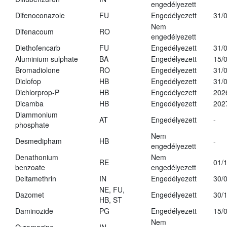
engedélyezett
Difenoconazole
FU
Engedélyezett
31/
Nem
Difenacoum
RO
engedélyezett
Diethofencarb
FU
Engedélyezett
31/
Aluminium sulphate
BA
Engedélyezett
15/
Bromadiolone
RO
Engedélyezett
31/
Diclofop
HB
Engedélyezett
31/
Dichlorprop-P
HB
Engedélyezett
202
Dicamba
HB
Engedélyezett
202
Diammonium
AT
Engedélyezett
-
phosphate
Nem
Desmedipham
HB
-
engedélyezett
Denathonium
Nem
RE
01/
benzoate
engedélyezett
Deltamethrin
IN
Engedélyezett
30/
NE, FU,
Dazomet
Engedélyezett
30/
HB, ST
Daminozide
PG
Engedélyezett
15/
Nem