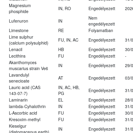
Magnesium
IN, RO
Engedélyezett
202
phosphide
Nem
Lufenuron
IN
engedélyezett
Limestone
RE
Folyamatban
Lime sulphur
FU, IN, AC
Engedélyezett
31/
(calcium polysulphid)
Lenacil
HB
Engedélyezett
30/
Lecithins
FU
Engedélyezett
-
Akanthomyces
IN
Engedélyezett
29/
muscarius strain Ve6
Lavandulyl
AT
Engedélyezett
03/
senecioate
Lauric acid (CAS
IN, AC, HB,
Engedélyezett
31/
143-07-7)
PG
Laminarin
EL
Engedélyezett
28/
lambda-Cyhalothrin
IN
Engedélyezett
31/
L-Ascorbic acid
FU
Engedélyezett
30/
Kresoxim-methyl
FU
Engedélyezett
31/
Kieselgur
IN
Engedélyezett
31/
(diatomaceous earth)