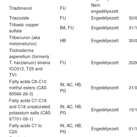
Nem
Triadimenol
FU
engedélyezett
Triazoxide
FU
Engedélyezett
30/
Tribasic copper
BA, FU
Engedélyezett
31/
sulfate
Tribenuron (aka
HB
Engedélyezett
30/
metometuron)
Trichoderma
asperellum (formerly
T. harzianum) strains
FU
Engedélyezett
202
ICC012, T25 and
TV1
Fatty acids C8-C10
IN, AC, HB,
methyl esters (CAS
Engedélyezett
31/
PG
85566-26-3)
Fatty acids C7-C18
and C18 unsaturated
IN, AC, HB,
Engedélyezett
15/
potassium salts (CAS
PG
67701-09-1)
Fatty acids C7 to
IN, AC, HB,
Engedélyezett
01/
C20
PG