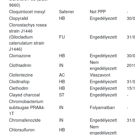
9660)
Cloquintocet mexyl
Safener
Not PPP
-
Clopyralid
HB
Engedélyezett
30/
Clonostachys rosea
strain J1446
(Gliocladium
FU
Engedélyezett
31/
catenulatum strain
J1446)
Clomazone
HB
Engedélyezett
30/
Nem
Clothiadinin
IN
201
engedélyezett
Clofentezine
AC
Visszavont
Clodinafop
HB
Engedélyezett
31/
Clethodim
HB
Engedélyezett
15/
Clayed charcoal
ST
Engedélyezett
-
Chromobacterium
subtsugae PRAA4-
IN
Folyamatban
-
1T
Chromafenozide
IN
Engedélyezett
31/
Nem
Chlorsulfuron
HB
engedélyezett