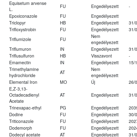
Equisetum arvense
FU
Engedélyezett
-
L.
Epoxiconazole
FU
Engedélyezett
Triclopyr
HB
Engedélyezett
31/
Trifloxystrobin
FU
Engedélyezett
31/
Nem
Triflumizole
FU
engedélyezett
Triflumuron
IN
Engedélyezett
31/
Triflusulfuron
HB
Visszavont
-
Emamectin
IN
Engedélyezett
15/
Trimethylamine
Nem
AT
hydrochloride
engedélyezett
Elemental Iron
MO
Új
26/
E,Z-3,13-
Octadecadienyl
AT
Engedélyezett
31/
Acetate
Trinexapac-ethyl
PG
Engedélyezett
203
Dodine
FU
Engedélyezett
30/
Triticonazole
FU
Engedélyezett
202
Dodemorph
FU
Engedélyezett
202
Dodecyl acetate
AT
Engedélyezett
31/