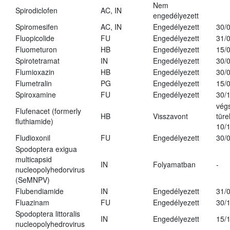
Nem
Spirodiclofen
AC, IN
engedélyezett
Spiromesifen
AC, IN
Engedélyezett
30/
Fluopicolide
FU
Engedélyezett
31/
Fluometuron
HB
Engedélyezett
15/
Spirotetramat
IN
Engedélyezett
30/
Flumioxazin
HB
Engedélyezett
30/
Flumetralin
PG
Engedélyezett
15/
Spiroxamine
FU
Engedélyezett
30/
vég
Flufenacet (formerly
HB
Visszavont
türe
fluthiamide)
10/
Fludioxonil
FU
Engedélyezett
30/
Spodoptera exigua
multicapsid
IN
Folyamatban
-
nucleopolyhedorvirus
(SeMNPV)
Flubendiamide
IN
Engedélyezett
31/
Fluazinam
FU
Engedélyezett
30/
Spodoptera littoralis
IN
Engedélyezett
15/
nucleopolyhedrovirus