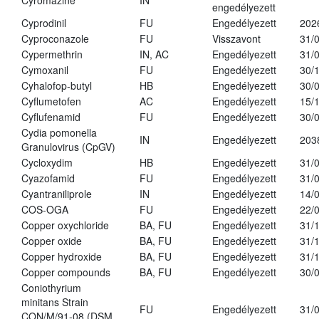
Cyromazine
IN
engedélyezett
Cyprodinil
FU
Engedélyezett
202
Cyproconazole
FU
Visszavont
31/
Cypermethrin
IN, AC
Engedélyezett
31/
Cymoxanil
FU
Engedélyezett
30/
Cyhalofop-butyl
HB
Engedélyezett
30/
Cyflumetofen
AC
Engedélyezett
15/
Cyflufenamid
FU
Engedélyezett
30/
Cydia pomonella
IN
Engedélyezett
203
Granulovirus (CpGV)
Cycloxydim
HB
Engedélyezett
31/
Cyazofamid
FU
Engedélyezett
31/
Cyantraniliprole
IN
Engedélyezett
14/
COS-OGA
FU
Engedélyezett
22/
Copper oxychloride
BA, FU
Engedélyezett
31/
Copper oxide
BA, FU
Engedélyezett
31/
Copper hydroxide
BA, FU
Engedélyezett
31/
Copper compounds
BA, FU
Engedélyezett
30/
Coniothyrium
minitans Strain
FU
Engedélyezett
31/
CON/M/91-08 (DSM