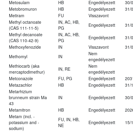
Metosulam
HB
Engedélyezett
30/
Metobromuron
HB
Engedélyezett
31/
Metiram
FU
Visszavont
Methyl octanoate
IN, AC, HB,
Engedélyezett
31/
(CAS 111-11-5)
PG
Methyl decanoate
IN, AC, HB,
Engedélyezett
31/
(CAS 110-42-9)
PG
Methoxyfenozide
IN
Visszavont
31/
Nem
Methomyl
IN
engedélyezett
Methiocarb (aka
Nem
IN, RE
mercaptodimethur)
engedélyezett
Metconazole
FU, PG
Engedélyezett
203
Metazachlor
HB
Engedélyezett
31/
Metarhizium
brunneum strain Ma
IN
Engedélyezett
30/
43
Metamitron
HB
Engedélyezett
202
Metam (incl. -
FU, IN, HB,
potassium and -
Engedélyezett
15/
NE
sodium)