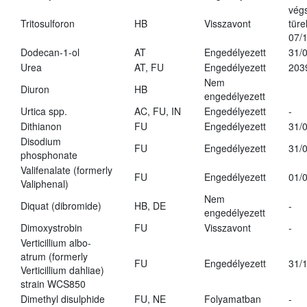
vég
Tritosulforon
HB
Visszavont
türe
07/
Dodecan-1-ol
AT
Engedélyezett
31/
Urea
AT, FU
Engedélyezett
203
Nem
Diuron
HB
engedélyezett
Urtica spp.
AC, FU, IN
Engedélyezett
-
Dithianon
FU
Engedélyezett
31/
Disodium
FU
Engedélyezett
31/
phosphonate
Valifenalate (formerly
FU
Engedélyezett
01/
Valiphenal)
Nem
Diquat (dibromide)
HB, DE
-
engedélyezett
Dimoxystrobin
FU
Visszavont
-
Verticillium albo-
atrum (formerly
FU
Engedélyezett
31/
Verticillium dahliae)
strain WCS850
Dimethyl disulphide
FU, NE
Folyamatban
-