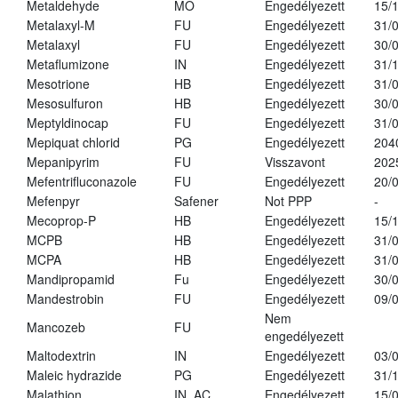
Metaldehyde
MO
Engedélyezett
15/
Metalaxyl-M
FU
Engedélyezett
31/
Metalaxyl
FU
Engedélyezett
30/
Metaflumizone
IN
Engedélyezett
31/
Mesotrione
HB
Engedélyezett
31/
Mesosulfuron
HB
Engedélyezett
30/
Meptyldinocap
FU
Engedélyezett
31/
Mepiquat chlorid
PG
Engedélyezett
204
Mepanipyrim
FU
Visszavont
202
Mefentrifluconazole
FU
Engedélyezett
20/
Mefenpyr
Safener
Not PPP
-
Mecoprop-P
HB
Engedélyezett
15/
MCPB
HB
Engedélyezett
31/
MCPA
HB
Engedélyezett
31/
Mandipropamid
Fu
Engedélyezett
30/
Mandestrobin
FU
Engedélyezett
09/
Nem
Mancozeb
FU
engedélyezett
Maltodextrin
IN
Engedélyezett
03/
Maleic hydrazide
PG
Engedélyezett
31/
Malathion
IN, AC
Engedélyezett
15/