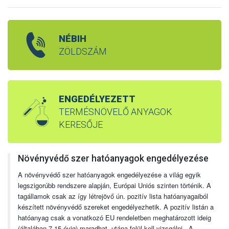
NÉBIH
ZÖLDSZÁM
ENGEDÉLYEZETT
TERMÉSNÖVELŐ ANYAGOK
KERESŐJE
Növényvédő szer hatóanyagok engedélyezése
A növényvédő szer hatóanyagok engedélyezése a világ egyik
legszigorúbb rendszere alapján, Európai Uniós szinten történik. A
tagállamok csak az így létrejövő ún. pozitív lista hatóanyagaiból
készített növényvédő szereket engedélyezhetik. A pozitív listán a
hatóanyag csak a vonatkozó EU rendeletben meghatározott ideig
(általában 7-15 évig) maradhat, utána felül kell vizsgálni. A