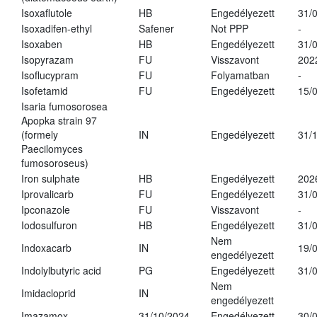
Isoxaflutole
HB
Engedélyezett
31/
Isoxadifen-ethyl
Safener
Not PPP
-
Isoxaben
HB
Engedélyezett
31/
Isopyrazam
FU
Visszavont
202
Isoflucypram
FU
Folyamatban
-
Isofetamid
FU
Engedélyezett
15/
Isaria fumosorosea
Apopka strain 97
(formely
IN
Engedélyezett
31/
Paecilomyces
fumosoroseus)
Iron sulphate
HB
Engedélyezett
202
Iprovalicarb
FU
Engedélyezett
31/
Ipconazole
FU
Visszavont
-
Iodosulfuron
HB
Engedélyezett
31/
Nem
Indoxacarb
IN
19/
engedélyezett
Indolylbutyric acid
PG
Engedélyezett
31/
Nem
Imidacloprid
IN
engedélyezett
Imazamox
31/10/2024
Engedélyezett
30/