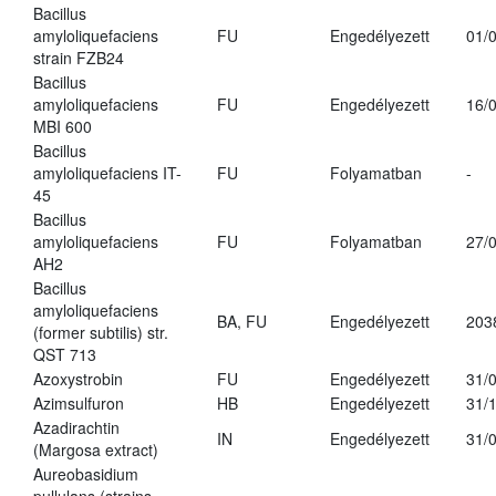
Bacillus
amyloliquefaciens
FU
Engedélyezett
01/
strain FZB24
Bacillus
amyloliquefaciens
FU
Engedélyezett
16/
MBI 600
Bacillus
amyloliquefaciens IT-
FU
Folyamatban
-
45
Bacillus
amyloliquefaciens
FU
Folyamatban
27/
AH2
Bacillus
amyloliquefaciens
BA, FU
Engedélyezett
203
(former subtilis) str.
QST 713
Azoxystrobin
FU
Engedélyezett
31/
Azimsulfuron
HB
Engedélyezett
31/
Azadirachtin
IN
Engedélyezett
31/
(Margosa extract)
Aureobasidium