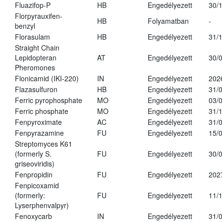
Fluazifop-P
HB
Engedélyezett
30/
Florpyrauxifen-
HB
Folyamatban
-
benzyl
Florasulam
HB
Engedélyezett
31/
Straight Chain
Lepidopteran
AT
Engedélyezett
30/
Pheromones
Flonicamid (IKI-220)
IN
Engedélyezett
202
Flazasulfuron
HB
Engedélyezett
31/
Ferric pyrophosphate
MO
Engedélyezett
03/
Ferric phosphate
MO
Engedélyezett
31/
Fenpyroximate
AC
Engedélyezett
31/
Fenpyrazamine
FU
Engedélyezett
15/
Streptomyces K61
(formerly S.
FU
Engedélyezett
30/
griseoviridis)
Fenpropidin
FU
Engedélyezett
202
Fenpicoxamid
(formerly:
FU
Engedélyezett
11/
Lyserphenvalpyr)
Fenoxycarb
IN
Engedélyezett
31/