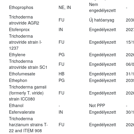
Nem
Ethoprophos
NE, IN
-
engedélyezett
Trichoderma
FU
Új hatóanyag
203
atroviride AGR2
Etofenprox
IN
Engedélyezett
202
Trichoderma
atroviride strain I-
FU
Engedélyezett
15/
1237
Ethylene
PG
Engedélyezett
202
Trichoderma
FU
Engedélyezett
06/
atroviride strain SC1
Ethofumesate
HB
Engedélyezett
31/
Ethephon
PG
Engedélyezett
203
Trichoderma gamsii
(formerly T. viride)
FU
Engedélyezett
202
strain ICC080
Ethanol
-
Not PPP
-
Esfenvalerate
IN
Engedélyezett
30/
Trichoderma
harzianum strains T-
FU
Engedélyezett
202
22 and ITEM 908