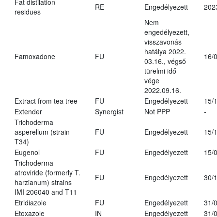
Fat distilation
RE
Engedélyezett
202
residues
Nem
engedélyezett,
visszavonás
hatálya 2022.
Famoxadone
FU
16/
03.16., végső
türelmi idő
vége
2022.09.16.
Extract from tea tree
FU
Engedélyezett
15/
Extender
Synergist
Not PPP
-
Trichoderma
asperellum (strain
FU
Engedélyezett
15/
T34)
Eugenol
FU
Engedélyezett
15/
Trichoderma
atroviride (formerly T.
FU
Engedélyezett
30/
harzianum) strains
IMI 206040 and T11
Etridiazole
FU
Engedélyezett
31/
Etoxazole
IN
Engedélyezett
31/