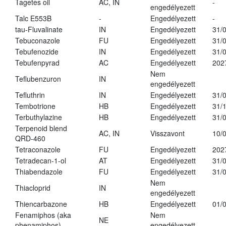
Tagetes oil
AC, IN
-
engedélyezett
Talc E553B
-
Engedélyezett
-
tau-Fluvalinate
IN
Engedélyezett
31/
Tebuconazole
FU
Engedélyezett
31/
Tebufenozide
IN
Engedélyezett
31/
Tebufenpyrad
AC
Engedélyezett
202
Nem
Teflubenzuron
IN
engedélyezett
Tefluthrin
IN
Engedélyezett
31/
Tembotrione
HB
Engedélyezett
31/
Terbuthylazine
HB
Engedélyezett
31/
Terpenoid blend
AC, IN
Visszavont
10/
QRD-460
Tetraconazole
FU
Engedélyezett
202
Tetradecan-1-ol
AT
Engedélyezett
31/
Thiabendazole
FU
Engedélyezett
31/
Nem
Thiacloprid
IN
engedélyezett
Thiencarbazone
HB
Engedélyezett
01/
Fenamiphos (aka
Nem
NE
phenamiphos)
engedélyezett