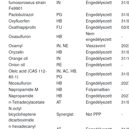
fumosoroseus strain
IN
Engedélyezett
31/
Fe9901
Paclobutrazol
PG
Engedélyezett
31/
Oxyfluorfen
HB
Engedélyezett
31/
Oxathiapiprolin
FU
Engedélyezett
03/
Nem
Oxasulfuron
HB
-
engedélyezett
Oxamyl
IN, NE
Visszavont
202
Oryzalin
HB
Engedélyezett
31/
Orange oil
IN
Engedélyezett
31/
Onion oil
RE
Engedélyezett
-
Oleic acid (CAS 112-
IN, AC, HB,
Engedélyezett
31/
80-1)
PG
Nicosulfuron
HB
Engedélyezett
202
Napropamide-M
HB
Folyamatban
-
Napropamide
HB
Engedélyezett
202
n-Tetradecylacetate
AT
Engedélyezett
31/
N-octyl
bicycloheptene
Synergist
Not PPP
-
dicarboximide
n-hexadecanyl