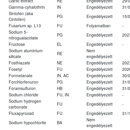
Garlic extract
RE
Engedélyezett
29/
Gamma-cyhalothrin
IN
Engedélyezett
31/
Sintofen (aka
PG
Engedélyezett
15/
Cintofen)
Fusarium sp. L13
FU
Folyamatban
-
Sodium 5-
PG
Engedélyezett
202
nitroguaiacolate
Fructose
EL
Engedélyezett
-
Sodium aluminium
Nem
RE
silicate
engedélyezett
Fosthiazate
NE
Engedélyezett
202
Fosetyl
FU
Engedélyezett
202
Formetanate
IN, AC
Engedélyezett
30/
Forchlorfenuron
PG
Engedélyezett
31/
Foramsulfuron
HB
Engedélyezett
31/
Sodium chloride
FU, IN
Engedélyezett
-
Sodium hydrogen
FU
Engedélyezett
-
carbonate
Fluxapyroxad
FU
Engedélyezett
31/
Nem
Sodium hypochlorite
BA
engedélyezett