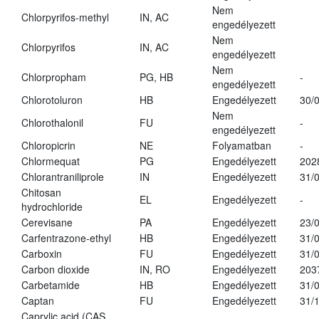
Nem
Chlorpyrifos-methyl
IN, AC
engedélyezett
Nem
Chlorpyrifos
IN, AC
engedélyezett
Nem
Chlorpropham
PG, HB
-
engedélyezett
Chlorotoluron
HB
Engedélyezett
30/
Nem
Chlorothalonil
FU
-
engedélyezett
Chloropicrin
NE
Folyamatban
-
Chlormequat
PG
Engedélyezett
202
Chlorantraniliprole
IN
Engedélyezett
31/
Chitosan
EL
Engedélyezett
-
hydrochloride
Cerevisane
PA
Engedélyezett
23/
Carfentrazone-ethyl
HB
Engedélyezett
31/
Carboxin
FU
Engedélyezett
31/
Carbon dioxide
IN, RO
Engedélyezett
203
Carbetamide
HB
Engedélyezett
31/
Captan
FU
Engedélyezett
31/
Caprylic acid (CAS