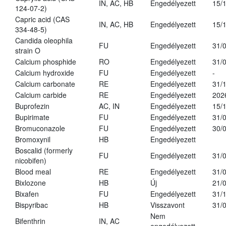
IN, AC, HB
Engedélyezett
15/
124-07-2)
Capric acid (CAS
IN, AC, HB
Engedélyezett
15/
334-48-5)
Candida oleophila
FU
Engedélyezett
31/
strain O
Calcium phosphide
RO
Engedélyezett
31/
Calcium hydroxide
FU
Engedélyezett
-
Calcium carbonate
RE
Engedélyezett
31/
Calcium carbide
RE
Engedélyezett
202
Buprofezin
AC, IN
Engedélyezett
15/
Bupirimate
FU
Engedélyezett
31/
Bromuconazole
FU
Engedélyezett
30/
Bromoxynil
HB
Engedélyezett
Boscalid (formerly
FU
Engedélyezett
31/
nicobifen)
Blood meal
RE
Engedélyezett
31/
Bixlozone
HB
Új
21/
Bixafen
FU
Engedélyezett
31/
Bispyribac
HB
Visszavont
31/
Nem
Bifenthrin
IN, AC