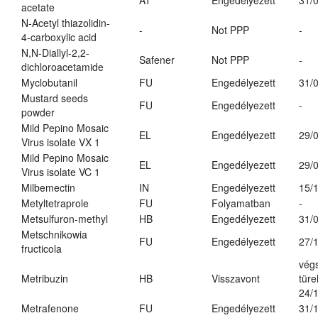
AT
Engedélyezett
31/
acetate
N-Acetyl thiazolidin-
-
Not PPP
-
4-carboxylic acid
N,N-Diallyl-2,2-
Safener
Not PPP
-
dichloroacetamide
Myclobutanil
FU
Engedélyezett
31/
Mustard seeds
FU
Engedélyezett
-
powder
Mild Pepino Mosaic
EL
Engedélyezett
29/
Virus isolate VX 1
Mild Pepino Mosaic
EL
Engedélyezett
29/
Virus isolate VC 1
Milbemectin
IN
Engedélyezett
15/
Metyltetraprole
FU
Folyamatban
-
Metsulfuron-methyl
HB
Engedélyezett
31/
Metschnikowia
FU
Engedélyezett
27/
fructicola
vég
Metribuzin
HB
Visszavont
türe
24/
Metrafenone
FU
Engedélyezett
31/