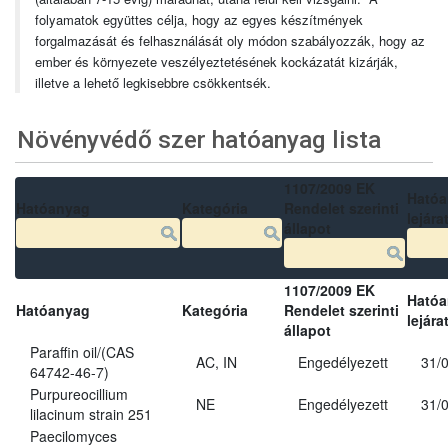
folyamatok együttes célja, hogy az egyes készítmények
forgalmazását és felhasználását oly módon szabályozzák, hogy az
ember és környezete veszélyeztetésének kockázatát kizárják,
illetve a lehető legkisebbre csökkentsék.
Növényvédő szer hatóanyag lista
1107/2009 EK
Ható
Hatóanyag
Kategória
Rendelet szerinti
lejára
állapot
1107/2009 EK
Ható
Hatóanyag
Kategória
Rendelet szerinti
lejára
állapot
Paraffin oil/(CAS
AC, IN
Engedélyezett
31/
64742-46-7)
Purpureocillium
NE
Engedélyezett
31/
lilacinum strain 251
Paecilomyces