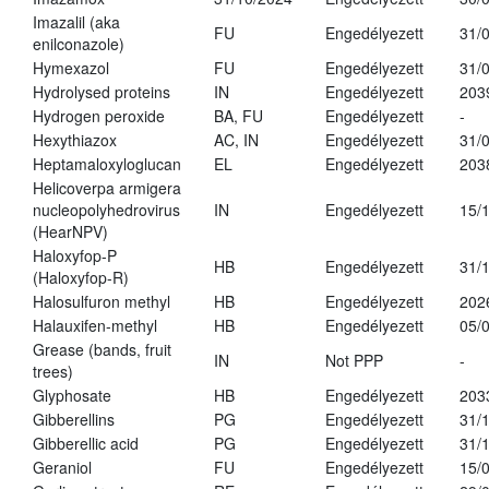
Imazalil (aka
FU
Engedélyezett
31/
enilconazole)
Hymexazol
FU
Engedélyezett
31/
Hydrolysed proteins
IN
Engedélyezett
203
Hydrogen peroxide
BA, FU
Engedélyezett
-
Hexythiazox
AC, IN
Engedélyezett
31/
Heptamaloxyloglucan
EL
Engedélyezett
203
Helicoverpa armigera
nucleopolyhedrovirus
IN
Engedélyezett
15/
(HearNPV)
Haloxyfop-P
HB
Engedélyezett
31/
(Haloxyfop-R)
Halosulfuron methyl
HB
Engedélyezett
202
Halauxifen-methyl
HB
Engedélyezett
05/
Grease (bands, fruit
IN
Not PPP
-
trees)
Glyphosate
HB
Engedélyezett
203
Gibberellins
PG
Engedélyezett
31/
Gibberellic acid
PG
Engedélyezett
31/
Geraniol
FU
Engedélyezett
15/