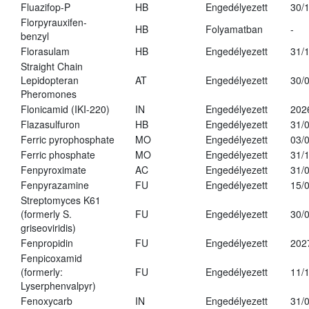
Fluazifop-P
HB
Engedélyezett
30/
Florpyrauxifen-
HB
Folyamatban
-
benzyl
Florasulam
HB
Engedélyezett
31/
Straight Chain
Lepidopteran
AT
Engedélyezett
30/
Pheromones
Flonicamid (IKI-220)
IN
Engedélyezett
202
Flazasulfuron
HB
Engedélyezett
31/
Ferric pyrophosphate
MO
Engedélyezett
03/
Ferric phosphate
MO
Engedélyezett
31/
Fenpyroximate
AC
Engedélyezett
31/
Fenpyrazamine
FU
Engedélyezett
15/
Streptomyces K61
(formerly S.
FU
Engedélyezett
30/
griseoviridis)
Fenpropidin
FU
Engedélyezett
202
Fenpicoxamid
(formerly:
FU
Engedélyezett
11/
Lyserphenvalpyr)
Fenoxycarb
IN
Engedélyezett
31/