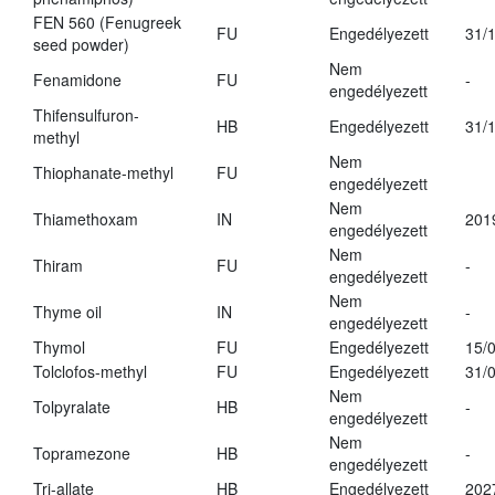
FEN 560 (Fenugreek
FU
Engedélyezett
31/
seed powder)
Nem
Fenamidone
FU
-
engedélyezett
Thifensulfuron-
HB
Engedélyezett
31/
methyl
Nem
Thiophanate-methyl
FU
engedélyezett
Nem
Thiamethoxam
IN
201
engedélyezett
Nem
Thiram
FU
-
engedélyezett
Nem
Thyme oil
IN
-
engedélyezett
Thymol
FU
Engedélyezett
15/
Tolclofos-methyl
FU
Engedélyezett
31/
Nem
Tolpyralate
HB
-
engedélyezett
Nem
Topramezone
HB
-
engedélyezett
Tri-allate
HB
Engedélyezett
202