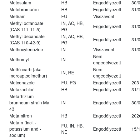
Metosulam
HB
Engedélyezett
30/
Metobromuron
HB
Engedélyezett
31/
Metiram
FU
Visszavont
Methyl octanoate
IN, AC, HB,
Engedélyezett
31/
(CAS 111-11-5)
PG
Methyl decanoate
IN, AC, HB,
Engedélyezett
31/
(CAS 110-42-9)
PG
Methoxyfenozide
IN
Visszavont
31/
Nem
Methomyl
IN
engedélyezett
Methiocarb (aka
Nem
IN, RE
mercaptodimethur)
engedélyezett
Metconazole
FU, PG
Engedélyezett
203
Metazachlor
HB
Engedélyezett
31/
Metarhizium
brunneum strain Ma
IN
Engedélyezett
30/
43
Metamitron
HB
Engedélyezett
202
Metam (incl. -
FU, IN, HB,
potassium and -
Engedélyezett
15/
NE
sodium)