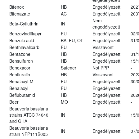
engedélyezett
Bifenox
HB
Engedélyezett
202
Bifenazate
AC
Engedélyezett
203
Nem
Beta-Cyfluthrin
IN
engedélyezett
Benzovindiflupyr
FU
Engedélyezett
02/
Benzoic acid
BA, FU, OT
Engedélyezett
31/
Benthiavalicarb
FU
Visszavont
Bentazone
HB
Engedélyezett
31/
Bensulfuron
HB
Engedélyezett
15/
Benoxacor
Safener
Not PPP
-
Benfluralin
HB
Visszavont
202
Benalaxyl-M
FU
Engedélyezett
30/
Benalaxyl
FU
Engedélyezett
Beflubutamid
HB
Engedélyezett
202
Beer
MO
Engedélyezett
-
Beauveria bassiana
strains ATCC 74040
IN
Engedélyezett
15/
and GHA
Beauveria bassiana
IN
Engedélyezett
07/
strain NPP111B005