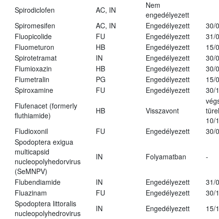
Nem
Spirodiclofen
AC, IN
engedélyezett
Spiromesifen
AC, IN
Engedélyezett
30/
Fluopicolide
FU
Engedélyezett
31/
Fluometuron
HB
Engedélyezett
15/
Spirotetramat
IN
Engedélyezett
30/
Flumioxazin
HB
Engedélyezett
30/
Flumetralin
PG
Engedélyezett
15/
Spiroxamine
FU
Engedélyezett
30/
vég
Flufenacet (formerly
HB
Visszavont
türe
fluthiamide)
10/
Fludioxonil
FU
Engedélyezett
30/
Spodoptera exigua
multicapsid
IN
Folyamatban
-
nucleopolyhedorvirus
(SeMNPV)
Flubendiamide
IN
Engedélyezett
31/
Fluazinam
FU
Engedélyezett
30/
Spodoptera littoralis
IN
Engedélyezett
15/
nucleopolyhedrovirus