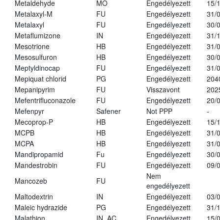
Metaldehyde
MO
Engedélyezett
15/
Metalaxyl-M
FU
Engedélyezett
31/
Metalaxyl
FU
Engedélyezett
30/
Metaflumizone
IN
Engedélyezett
31/
Mesotrione
HB
Engedélyezett
31/
Mesosulfuron
HB
Engedélyezett
30/
Meptyldinocap
FU
Engedélyezett
31/
Mepiquat chlorid
PG
Engedélyezett
204
Mepanipyrim
FU
Visszavont
202
Mefentrifluconazole
FU
Engedélyezett
20/
Mefenpyr
Safener
Not PPP
-
Mecoprop-P
HB
Engedélyezett
15/
MCPB
HB
Engedélyezett
31/
MCPA
HB
Engedélyezett
31/
Mandipropamid
Fu
Engedélyezett
30/
Mandestrobin
FU
Engedélyezett
09/
Nem
Mancozeb
FU
engedélyezett
Maltodextrin
IN
Engedélyezett
03/
Maleic hydrazide
PG
Engedélyezett
31/
Malathion
IN, AC
Engedélyezett
15/