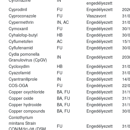
Cyromazine
IN
engedélyezett
Cyprodinil
FU
Engedélyezett
202
Cyproconazole
FU
Visszavont
31/
Cypermethrin
IN, AC
Engedélyezett
31/
Cymoxanil
FU
Engedélyezett
30/
Cyhalofop-butyl
HB
Engedélyezett
30/
Cyflumetofen
AC
Engedélyezett
15/
Cyflufenamid
FU
Engedélyezett
30/
Cydia pomonella
IN
Engedélyezett
203
Granulovirus (CpGV)
Cycloxydim
HB
Engedélyezett
31/
Cyazofamid
FU
Engedélyezett
31/
Cyantraniliprole
IN
Engedélyezett
14/
COS-OGA
FU
Engedélyezett
22/
Copper oxychloride
BA, FU
Engedélyezett
31/
Copper oxide
BA, FU
Engedélyezett
31/
Copper hydroxide
BA, FU
Engedélyezett
31/
Copper compounds
BA, FU
Engedélyezett
30/
Coniothyrium
minitans Strain
FU
Engedélyezett
31/
CON/M/91-08 (DSM