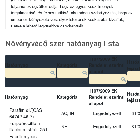
folyamatok együttes célja, hogy az egyes készítmények
forgalmazását és felhasználását oly módon szabályozzák, hogy az
ember és környezete veszélyeztetésének kockázatát kizárják,
illetve a lehető legkisebbre csökkentsék.
Növényvédő szer hatóanyag lista
1107/2009 EK
Ható
Hatóanyag
Kategória
Rendelet szerinti
lejára
állapot
1107/2009 EK
Ható
Hatóanyag
Kategória
Rendelet szerinti
lejára
állapot
Paraffin oil/(CAS
AC, IN
Engedélyezett
31/
64742-46-7)
Purpureocillium
NE
Engedélyezett
31/
lilacinum strain 251
Paecilomyces