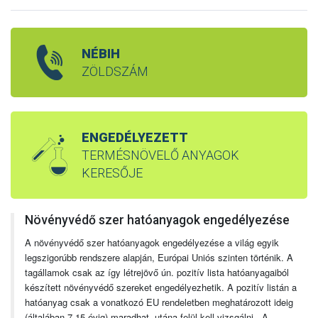
NÉBIH
ZÖLDSZÁM
ENGEDÉLYEZETT
TERMÉSNÖVELŐ ANYAGOK
KERESŐJE
Növényvédő szer hatóanyagok engedélyezése
A növényvédő szer hatóanyagok engedélyezése a világ egyik
legszigorúbb rendszere alapján, Európai Uniós szinten történik. A
tagállamok csak az így létrejövő ún. pozitív lista hatóanyagaiból
készített növényvédő szereket engedélyezhetik. A pozitív listán a
hatóanyag csak a vonatkozó EU rendeletben meghatározott ideig
(általában 7-15 évig) maradhat, utána felül kell vizsgálni. A