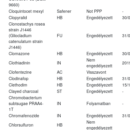
9660)
Cloquintocet mexyl
Safener
Not PPP
-
Clopyralid
HB
Engedélyezett
30/
Clonostachys rosea
strain J1446
(Gliocladium
FU
Engedélyezett
31/
catenulatum strain
J1446)
Clomazone
HB
Engedélyezett
30/
Nem
Clothiadinin
IN
201
engedélyezett
Clofentezine
AC
Visszavont
Clodinafop
HB
Engedélyezett
31/
Clethodim
HB
Engedélyezett
15/
Clayed charcoal
ST
Engedélyezett
-
Chromobacterium
subtsugae PRAA4-
IN
Folyamatban
-
1T
Chromafenozide
IN
Engedélyezett
31/
Nem
Chlorsulfuron
HB
engedélyezett