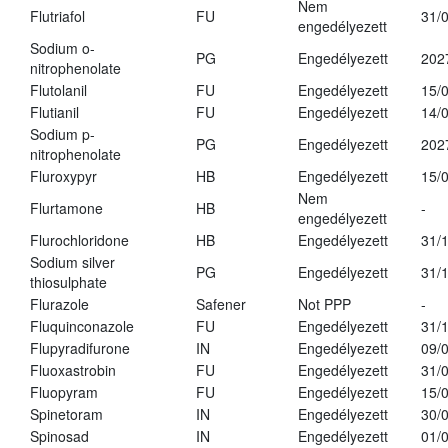
Nem
Flutriafol
FU
31/
engedélyezett
Sodium o-
PG
Engedélyezett
202
nitrophenolate
Flutolanil
FU
Engedélyezett
15/
Flutianil
FU
Engedélyezett
14/
Sodium p-
PG
Engedélyezett
202
nitrophenolate
Fluroxypyr
HB
Engedélyezett
15/
Nem
Flurtamone
HB
-
engedélyezett
Flurochloridone
HB
Engedélyezett
31/
Sodium silver
PG
Engedélyezett
31/
thiosulphate
Flurazole
Safener
Not PPP
-
Fluquinconazole
FU
Engedélyezett
31/
Flupyradifurone
IN
Engedélyezett
09/
Fluoxastrobin
FU
Engedélyezett
31/
Fluopyram
FU
Engedélyezett
15/
Spinetoram
IN
Engedélyezett
30/
Spinosad
IN
Engedélyezett
01/