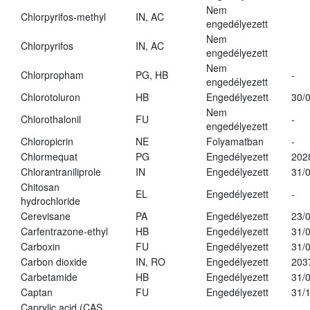
Nem
Chlorpyrifos-methyl
IN, AC
engedélyezett
Nem
Chlorpyrifos
IN, AC
engedélyezett
Nem
Chlorpropham
PG, HB
-
engedélyezett
Chlorotoluron
HB
Engedélyezett
30/
Nem
Chlorothalonil
FU
-
engedélyezett
Chloropicrin
NE
Folyamatban
-
Chlormequat
PG
Engedélyezett
202
Chlorantraniliprole
IN
Engedélyezett
31/
Chitosan
EL
Engedélyezett
-
hydrochloride
Cerevisane
PA
Engedélyezett
23/
Carfentrazone-ethyl
HB
Engedélyezett
31/
Carboxin
FU
Engedélyezett
31/
Carbon dioxide
IN, RO
Engedélyezett
203
Carbetamide
HB
Engedélyezett
31/
Captan
FU
Engedélyezett
31/
Caprylic acid (CAS