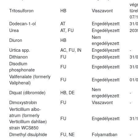
vég
Tritosulforon
HB
Visszavont
türe
07/
Dodecan-1-ol
AT
Engedélyezett
31/
Urea
AT, FU
Engedélyezett
203
Nem
Diuron
HB
engedélyezett
Urtica spp.
AC, FU, IN
Engedélyezett
-
Dithianon
FU
Engedélyezett
31/
Disodium
FU
Engedélyezett
31/
phosphonate
Valifenalate (formerly
FU
Engedélyezett
01/
Valiphenal)
Nem
Diquat (dibromide)
HB, DE
-
engedélyezett
Dimoxystrobin
FU
Visszavont
-
Verticillium albo-
atrum (formerly
FU
Engedélyezett
31/
Verticillium dahliae)
strain WCS850
Dimethyl disulphide
FU, NE
Folyamatban
-