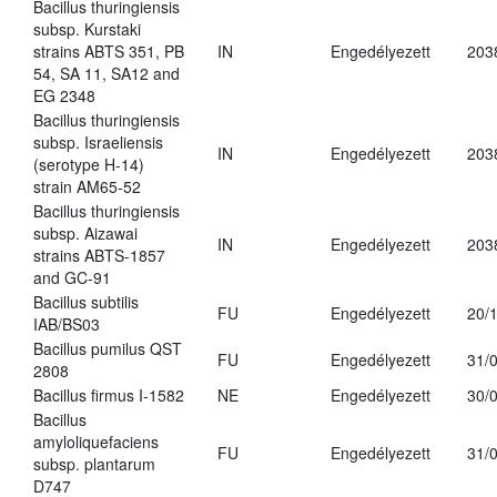
Bacillus thuringiensis
subsp. Kurstaki
strains ABTS 351, PB
IN
Engedélyezett
203
54, SA 11, SA12 and
EG 2348
Bacillus thuringiensis
subsp. Israeliensis
IN
Engedélyezett
203
(serotype H-14)
strain AM65-52
Bacillus thuringiensis
subsp. Aizawai
IN
Engedélyezett
203
strains ABTS-1857
and GC-91
Bacillus subtilis
FU
Engedélyezett
20/
IAB/BS03
Bacillus pumilus QST
FU
Engedélyezett
31/
2808
Bacillus firmus I-1582
NE
Engedélyezett
30/
Bacillus
amyloliquefaciens
FU
Engedélyezett
31/
subsp. plantarum
D747