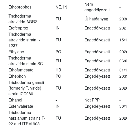
Nem
Ethoprophos
NE, IN
-
engedélyezett
Trichoderma
FU
Új hatóanyag
203
atroviride AGR2
Etofenprox
IN
Engedélyezett
202
Trichoderma
atroviride strain I-
FU
Engedélyezett
15/
1237
Ethylene
PG
Engedélyezett
202
Trichoderma
FU
Engedélyezett
06/
atroviride strain SC1
Ethofumesate
HB
Engedélyezett
31/
Ethephon
PG
Engedélyezett
203
Trichoderma gamsii
(formerly T. viride)
FU
Engedélyezett
202
strain ICC080
Ethanol
-
Not PPP
-
Esfenvalerate
IN
Engedélyezett
30/
Trichoderma
harzianum strains T-
FU
Engedélyezett
202
22 and ITEM 908