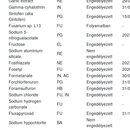
Garlic extract
RE
Engedélyezett
29/
Gamma-cyhalothrin
IN
Engedélyezett
31/
Sintofen (aka
PG
Engedélyezett
15/
Cintofen)
Fusarium sp. L13
FU
Folyamatban
-
Sodium 5-
PG
Engedélyezett
202
nitroguaiacolate
Fructose
EL
Engedélyezett
-
Sodium aluminium
Nem
RE
silicate
engedélyezett
Fosthiazate
NE
Engedélyezett
202
Fosetyl
FU
Engedélyezett
202
Formetanate
IN, AC
Engedélyezett
30/
Forchlorfenuron
PG
Engedélyezett
31/
Foramsulfuron
HB
Engedélyezett
31/
Sodium chloride
FU, IN
Engedélyezett
-
Sodium hydrogen
FU
Engedélyezett
-
carbonate
Fluxapyroxad
FU
Engedélyezett
31/
Nem
Sodium hypochlorite
BA
engedélyezett