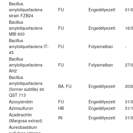
Bacillus
amyloliquefaciens
FU
Engedélyezett
01/
strain FZB24
Bacillus
amyloliquefaciens
FU
Engedélyezett
16/
MBI 600
Bacillus
amyloliquefaciens IT-
FU
Folyamatban
-
45
Bacillus
amyloliquefaciens
FU
Folyamatban
27/
AH2
Bacillus
amyloliquefaciens
BA, FU
Engedélyezett
203
(former subtilis) str.
QST 713
Azoxystrobin
FU
Engedélyezett
31/
Azimsulfuron
HB
Engedélyezett
31/
Azadirachtin
IN
Engedélyezett
31/
(Margosa extract)
Aureobasidium