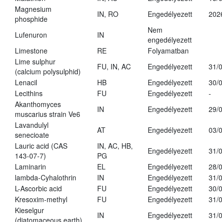
Magnesium
IN, RO
Engedélyezett
202
phosphide
Nem
Lufenuron
IN
engedélyezett
Limestone
RE
Folyamatban
Lime sulphur
FU, IN, AC
Engedélyezett
31/
(calcium polysulphid)
Lenacil
HB
Engedélyezett
30/
Lecithins
FU
Engedélyezett
-
Akanthomyces
IN
Engedélyezett
29/
muscarius strain Ve6
Lavandulyl
AT
Engedélyezett
03/
senecioate
Lauric acid (CAS
IN, AC, HB,
Engedélyezett
31/
143-07-7)
PG
Laminarin
EL
Engedélyezett
28/
lambda-Cyhalothrin
IN
Engedélyezett
31/
L-Ascorbic acid
FU
Engedélyezett
30/
Kresoxim-methyl
FU
Engedélyezett
31/
Kieselgur
IN
Engedélyezett
31/
(diatomaceous earth)