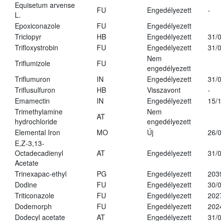
Equisetum arvense
FU
Engedélyezett
-
L.
Epoxiconazole
FU
Engedélyezett
Triclopyr
HB
Engedélyezett
31/
Trifloxystrobin
FU
Engedélyezett
31/
Nem
Triflumizole
FU
engedélyezett
Triflumuron
IN
Engedélyezett
31/
Triflusulfuron
HB
Visszavont
-
Emamectin
IN
Engedélyezett
15/
Trimethylamine
Nem
AT
hydrochloride
engedélyezett
Elemental Iron
MO
Új
26/
E,Z-3,13-
Octadecadienyl
AT
Engedélyezett
31/
Acetate
Trinexapac-ethyl
PG
Engedélyezett
203
Dodine
FU
Engedélyezett
30/
Triticonazole
FU
Engedélyezett
202
Dodemorph
FU
Engedélyezett
202
Dodecyl acetate
AT
Engedélyezett
31/