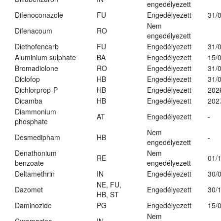
engedélyezett
Difenoconazole
FU
Engedélyezett
31/
Nem
Difenacoum
RO
engedélyezett
Diethofencarb
FU
Engedélyezett
31/
Aluminium sulphate
BA
Engedélyezett
15/
Bromadiolone
RO
Engedélyezett
31/
Diclofop
HB
Engedélyezett
31/
Dichlorprop-P
HB
Engedélyezett
202
Dicamba
HB
Engedélyezett
202
Diammonium
AT
Engedélyezett
-
phosphate
Nem
Desmedipham
HB
-
engedélyezett
Denathonium
Nem
RE
01/
benzoate
engedélyezett
Deltamethrin
IN
Engedélyezett
30/
NE, FU,
Dazomet
Engedélyezett
30/
HB, ST
Daminozide
PG
Engedélyezett
15/
Nem