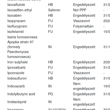
Isoxaflutole
HB
Engedélyezett
31/
Isoxadifen-ethyl
Safener
Not PPP
-
Isoxaben
HB
Engedélyezett
31/
Isopyrazam
FU
Visszavont
202
Isoflucypram
FU
Folyamatban
-
Isofetamid
FU
Engedélyezett
15/
Isaria fumosorosea
Apopka strain 97
(formely
IN
Engedélyezett
31/
Paecilomyces
fumosoroseus)
Iron sulphate
HB
Engedélyezett
202
Iprovalicarb
FU
Engedélyezett
31/
Ipconazole
FU
Visszavont
-
Iodosulfuron
HB
Engedélyezett
31/
Nem
Indoxacarb
IN
19/
engedélyezett
Indolylbutyric acid
PG
Engedélyezett
31/
Nem
Imidacloprid
IN
engedélyezett
Imazamox
31/10/2024
Engedélyezett
30/