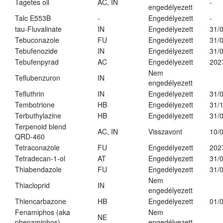
Tagetes oil
AC, IN
-
engedélyezett
Talc E553B
-
Engedélyezett
-
tau-Fluvalinate
IN
Engedélyezett
31/
Tebuconazole
FU
Engedélyezett
31/
Tebufenozide
IN
Engedélyezett
31/
Tebufenpyrad
AC
Engedélyezett
202
Nem
Teflubenzuron
IN
engedélyezett
Tefluthrin
IN
Engedélyezett
31/
Tembotrione
HB
Engedélyezett
31/
Terbuthylazine
HB
Engedélyezett
31/
Terpenoid blend
AC, IN
Visszavont
10/
QRD-460
Tetraconazole
FU
Engedélyezett
202
Tetradecan-1-ol
AT
Engedélyezett
31/
Thiabendazole
FU
Engedélyezett
31/
Nem
Thiacloprid
IN
engedélyezett
Thiencarbazone
HB
Engedélyezett
01/
Fenamiphos (aka
Nem
NE
phenamiphos)
engedélyezett