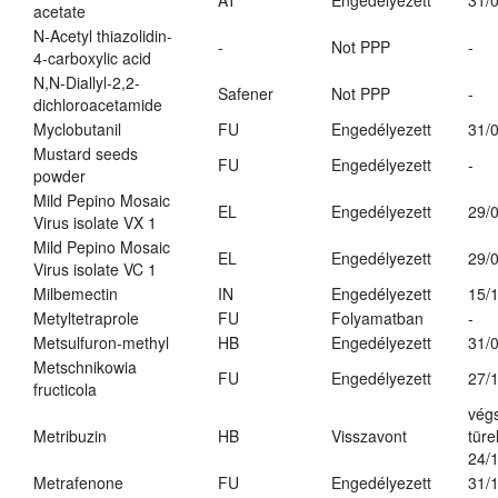
AT
Engedélyezett
31/
acetate
N-Acetyl thiazolidin-
-
Not PPP
-
4-carboxylic acid
N,N-Diallyl-2,2-
Safener
Not PPP
-
dichloroacetamide
Myclobutanil
FU
Engedélyezett
31/
Mustard seeds
FU
Engedélyezett
-
powder
Mild Pepino Mosaic
EL
Engedélyezett
29/
Virus isolate VX 1
Mild Pepino Mosaic
EL
Engedélyezett
29/
Virus isolate VC 1
Milbemectin
IN
Engedélyezett
15/
Metyltetraprole
FU
Folyamatban
-
Metsulfuron-methyl
HB
Engedélyezett
31/
Metschnikowia
FU
Engedélyezett
27/
fructicola
vég
Metribuzin
HB
Visszavont
türe
24/
Metrafenone
FU
Engedélyezett
31/