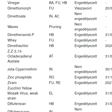
Vinegar
BA, FU, HB
Engedélyezett
-
Dimethomorph
FU
Visszavont
20/
Nem
Dimethoate
IN, AC
-
engedélyezett
Nem
Waxes
Pruning
-
engedélyezett
Dimethenamid-P
HB
Engedélyezett
31/
Whey
FU
Engedélyezett
-
Dimethachlor
HB
Engedélyezett
202
Z,Z-3,13-
Octadecadienyl
AT
Engedélyezett
31/
Acetate
Nem
zeta-Cypermethrin
IN
30/
engedélyezett
Zinc phosphide
RO
Engedélyezett
31/
Ziram
FU, RE
Engedélyezett
202
Zucchini Yellow
Mosaik Virus, weak
EL
Engedélyezett
31/
strain
Diflufenican
HB
Engedélyezett
31/
Nem
Diflubenzuron
IN