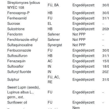
Streptomyces lydicus
FU, BA
Engedélyezett
30/
WYEC 108
Fenoxaprop-P
HB
Engedélyezett
30/
Fenhexamid
FU
Engedélyezett
31/
Sucrose
EL
Engedélyezett
-
Sulcotrione
HB
Engedélyezett
202
Fenclorim
Safener
Not PPP
-
Fenchlorazole-ethyl
Safener
Not PPP
-
Sulfaquinoxaline
Synergist
Not PPP
-
Fenbuconazole
FU
Engedélyezett
30/
Sulfosulfuron
HB
Engedélyezett
31/
Fenazaquin
AC
Engedélyezett
15/
Sulfoxaflor
IN
Engedélyezett
18/
Sulfuryl fluoride
IN
Engedélyezett
202
FU, AC,
Sulphur
Engedélyezett
31/
RE
Sweet Lupin (seeds),
Lupinus albus L.,
FU
Engedélyezett
-
germ., ext.
Sunflower oil
FU
Engedélyezett
-
Nem