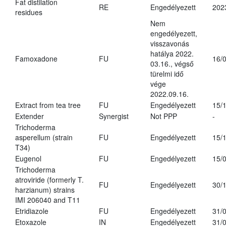
Fat distilation
RE
Engedélyezett
202
residues
Nem
engedélyezett,
visszavonás
hatálya 2022.
Famoxadone
FU
16/
03.16., végső
türelmi idő
vége
2022.09.16.
Extract from tea tree
FU
Engedélyezett
15/
Extender
Synergist
Not PPP
-
Trichoderma
asperellum (strain
FU
Engedélyezett
15/
T34)
Eugenol
FU
Engedélyezett
15/
Trichoderma
atroviride (formerly T.
FU
Engedélyezett
30/
harzianum) strains
IMI 206040 and T11
Etridiazole
FU
Engedélyezett
31/
Etoxazole
IN
Engedélyezett
31/