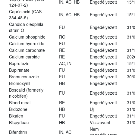
IN, AC, HB
Engedélyezett
15/
124-07-2)
Capric acid (CAS
IN, AC, HB
Engedélyezett
15/
334-48-5)
Candida oleophila
FU
Engedélyezett
31/
strain O
Calcium phosphide
RO
Engedélyezett
31/
Calcium hydroxide
FU
Engedélyezett
-
Calcium carbonate
RE
Engedélyezett
31/
Calcium carbide
RE
Engedélyezett
202
Buprofezin
AC, IN
Engedélyezett
15/
Bupirimate
FU
Engedélyezett
31/
Bromuconazole
FU
Engedélyezett
30/
Bromoxynil
HB
Engedélyezett
Boscalid (formerly
FU
Engedélyezett
31/
nicobifen)
Blood meal
RE
Engedélyezett
31/
Bixlozone
HB
Új
21/
Bixafen
FU
Engedélyezett
31/
Bispyribac
HB
Visszavont
31/
Nem
Bifenthrin
IN, AC