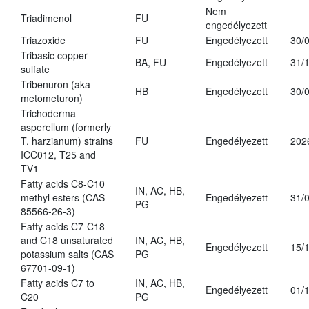
Nem
Triadimenol
FU
engedélyezett
Triazoxide
FU
Engedélyezett
30/
Tribasic copper
BA, FU
Engedélyezett
31/
sulfate
Tribenuron (aka
HB
Engedélyezett
30/
metometuron)
Trichoderma
asperellum (formerly
T. harzianum) strains
FU
Engedélyezett
202
ICC012, T25 and
TV1
Fatty acids C8-C10
IN, AC, HB,
methyl esters (CAS
Engedélyezett
31/
PG
85566-26-3)
Fatty acids C7-C18
and C18 unsaturated
IN, AC, HB,
Engedélyezett
15/
potassium salts (CAS
PG
67701-09-1)
Fatty acids C7 to
IN, AC, HB,
Engedélyezett
01/
C20
PG