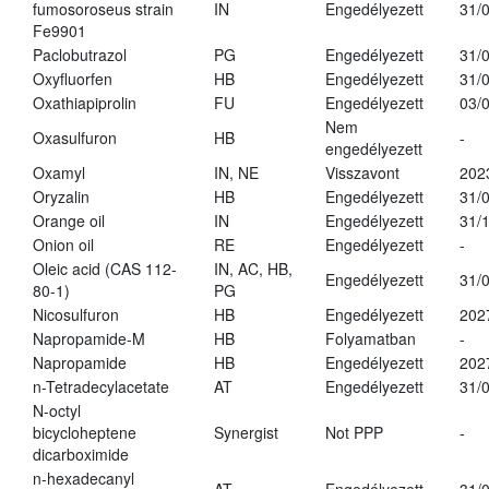
fumosoroseus strain
IN
Engedélyezett
31/
Fe9901
Paclobutrazol
PG
Engedélyezett
31/
Oxyfluorfen
HB
Engedélyezett
31/
Oxathiapiprolin
FU
Engedélyezett
03/
Nem
Oxasulfuron
HB
-
engedélyezett
Oxamyl
IN, NE
Visszavont
202
Oryzalin
HB
Engedélyezett
31/
Orange oil
IN
Engedélyezett
31/
Onion oil
RE
Engedélyezett
-
Oleic acid (CAS 112-
IN, AC, HB,
Engedélyezett
31/
80-1)
PG
Nicosulfuron
HB
Engedélyezett
202
Napropamide-M
HB
Folyamatban
-
Napropamide
HB
Engedélyezett
202
n-Tetradecylacetate
AT
Engedélyezett
31/
N-octyl
bicycloheptene
Synergist
Not PPP
-
dicarboximide
n-hexadecanyl