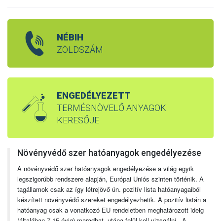
NÉBIH
ZÖLDSZÁM
ENGEDÉLYEZETT
TERMÉSNÖVELŐ ANYAGOK
KERESŐJE
Növényvédő szer hatóanyagok engedélyezése
A növényvédő szer hatóanyagok engedélyezése a világ egyik
legszigorúbb rendszere alapján, Európai Uniós szinten történik. A
tagállamok csak az így létrejövő ún. pozitív lista hatóanyagaiból
készített növényvédő szereket engedélyezhetik. A pozitív listán a
hatóanyag csak a vonatkozó EU rendeletben meghatározott ideig
(általában 7-15 évig) maradhat, utána felül kell vizsgálni. A