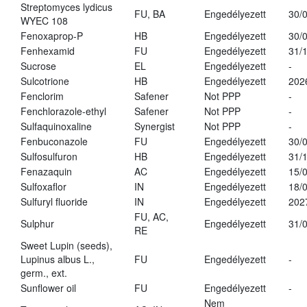
Streptomyces lydicus
FU, BA
Engedélyezett
30/
WYEC 108
Fenoxaprop-P
HB
Engedélyezett
30/
Fenhexamid
FU
Engedélyezett
31/
Sucrose
EL
Engedélyezett
-
Sulcotrione
HB
Engedélyezett
202
Fenclorim
Safener
Not PPP
-
Fenchlorazole-ethyl
Safener
Not PPP
-
Sulfaquinoxaline
Synergist
Not PPP
-
Fenbuconazole
FU
Engedélyezett
30/
Sulfosulfuron
HB
Engedélyezett
31/
Fenazaquin
AC
Engedélyezett
15/
Sulfoxaflor
IN
Engedélyezett
18/
Sulfuryl fluoride
IN
Engedélyezett
202
FU, AC,
Sulphur
Engedélyezett
31/
RE
Sweet Lupin (seeds),
Lupinus albus L.,
FU
Engedélyezett
-
germ., ext.
Sunflower oil
FU
Engedélyezett
-
Nem