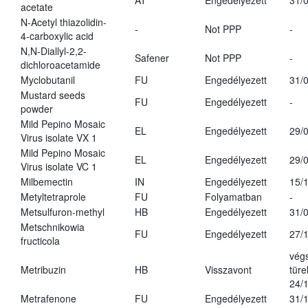
AT
Engedélyezett
31/
acetate
N-Acetyl thiazolidin-
-
Not PPP
-
4-carboxylic acid
N,N-Diallyl-2,2-
Safener
Not PPP
-
dichloroacetamide
Myclobutanil
FU
Engedélyezett
31/
Mustard seeds
FU
Engedélyezett
-
powder
Mild Pepino Mosaic
EL
Engedélyezett
29/
Virus isolate VX 1
Mild Pepino Mosaic
EL
Engedélyezett
29/
Virus isolate VC 1
Milbemectin
IN
Engedélyezett
15/
Metyltetraprole
FU
Folyamatban
-
Metsulfuron-methyl
HB
Engedélyezett
31/
Metschnikowia
FU
Engedélyezett
27/
fructicola
vég
Metribuzin
HB
Visszavont
türe
24/
Metrafenone
FU
Engedélyezett
31/