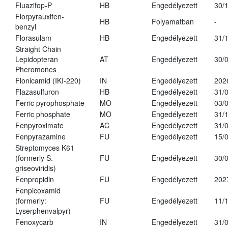
Fluazifop-P
HB
Engedélyezett
30/
Florpyrauxifen-
HB
Folyamatban
-
benzyl
Florasulam
HB
Engedélyezett
31/
Straight Chain
Lepidopteran
AT
Engedélyezett
30/
Pheromones
Flonicamid (IKI-220)
IN
Engedélyezett
202
Flazasulfuron
HB
Engedélyezett
31/
Ferric pyrophosphate
MO
Engedélyezett
03/
Ferric phosphate
MO
Engedélyezett
31/
Fenpyroximate
AC
Engedélyezett
31/
Fenpyrazamine
FU
Engedélyezett
15/
Streptomyces K61
(formerly S.
FU
Engedélyezett
30/
griseoviridis)
Fenpropidin
FU
Engedélyezett
202
Fenpicoxamid
(formerly:
FU
Engedélyezett
11/
Lyserphenvalpyr)
Fenoxycarb
IN
Engedélyezett
31/