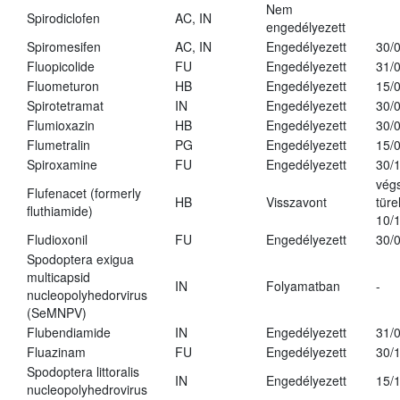
Nem
Spirodiclofen
AC, IN
engedélyezett
Spiromesifen
AC, IN
Engedélyezett
30/
Fluopicolide
FU
Engedélyezett
31/
Fluometuron
HB
Engedélyezett
15/
Spirotetramat
IN
Engedélyezett
30/
Flumioxazin
HB
Engedélyezett
30/
Flumetralin
PG
Engedélyezett
15/
Spiroxamine
FU
Engedélyezett
30/
vég
Flufenacet (formerly
HB
Visszavont
türe
fluthiamide)
10/
Fludioxonil
FU
Engedélyezett
30/
Spodoptera exigua
multicapsid
IN
Folyamatban
-
nucleopolyhedorvirus
(SeMNPV)
Flubendiamide
IN
Engedélyezett
31/
Fluazinam
FU
Engedélyezett
30/
Spodoptera littoralis
IN
Engedélyezett
15/
nucleopolyhedrovirus