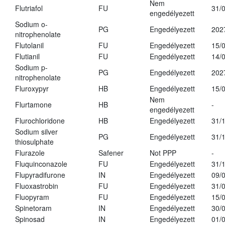
Nem
Flutriafol
FU
31/
engedélyezett
Sodium o-
PG
Engedélyezett
202
nitrophenolate
Flutolanil
FU
Engedélyezett
15/
Flutianil
FU
Engedélyezett
14/
Sodium p-
PG
Engedélyezett
202
nitrophenolate
Fluroxypyr
HB
Engedélyezett
15/
Nem
Flurtamone
HB
-
engedélyezett
Flurochloridone
HB
Engedélyezett
31/
Sodium silver
PG
Engedélyezett
31/
thiosulphate
Flurazole
Safener
Not PPP
-
Fluquinconazole
FU
Engedélyezett
31/
Flupyradifurone
IN
Engedélyezett
09/
Fluoxastrobin
FU
Engedélyezett
31/
Fluopyram
FU
Engedélyezett
15/
Spinetoram
IN
Engedélyezett
30/
Spinosad
IN
Engedélyezett
01/