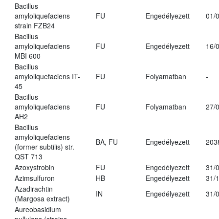
Bacillus
amyloliquefaciens
FU
Engedélyezett
01/
strain FZB24
Bacillus
amyloliquefaciens
FU
Engedélyezett
16/
MBI 600
Bacillus
amyloliquefaciens IT-
FU
Folyamatban
-
45
Bacillus
amyloliquefaciens
FU
Folyamatban
27/
AH2
Bacillus
amyloliquefaciens
BA, FU
Engedélyezett
203
(former subtilis) str.
QST 713
Azoxystrobin
FU
Engedélyezett
31/
Azimsulfuron
HB
Engedélyezett
31/
Azadirachtin
IN
Engedélyezett
31/
(Margosa extract)
Aureobasidium