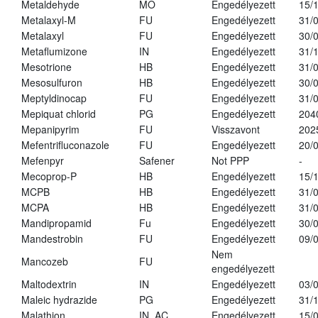
Metaldehyde
MO
Engedélyezett
15/
Metalaxyl-M
FU
Engedélyezett
31/
Metalaxyl
FU
Engedélyezett
30/
Metaflumizone
IN
Engedélyezett
31/
Mesotrione
HB
Engedélyezett
31/
Mesosulfuron
HB
Engedélyezett
30/
Meptyldinocap
FU
Engedélyezett
31/
Mepiquat chlorid
PG
Engedélyezett
204
Mepanipyrim
FU
Visszavont
202
Mefentrifluconazole
FU
Engedélyezett
20/
Mefenpyr
Safener
Not PPP
-
Mecoprop-P
HB
Engedélyezett
15/
MCPB
HB
Engedélyezett
31/
MCPA
HB
Engedélyezett
31/
Mandipropamid
Fu
Engedélyezett
30/
Mandestrobin
FU
Engedélyezett
09/
Nem
Mancozeb
FU
engedélyezett
Maltodextrin
IN
Engedélyezett
03/
Maleic hydrazide
PG
Engedélyezett
31/
Malathion
IN, AC
Engedélyezett
15/