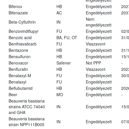
engedélyezett
Bifenox
HB
Engedélyezett
202
Bifenazate
AC
Engedélyezett
203
Nem
Beta-Cyfluthrin
IN
engedélyezett
Benzovindiflupyr
FU
Engedélyezett
02/
Benzoic acid
BA, FU, OT
Engedélyezett
31/
Benthiavalicarb
FU
Visszavont
Bentazone
HB
Engedélyezett
31/
Bensulfuron
HB
Engedélyezett
15/
Benoxacor
Safener
Not PPP
-
Benfluralin
HB
Visszavont
202
Benalaxyl-M
FU
Engedélyezett
30/
Benalaxyl
FU
Engedélyezett
Beflubutamid
HB
Engedélyezett
202
Beer
MO
Engedélyezett
-
Beauveria bassiana
strains ATCC 74040
IN
Engedélyezett
15/
and GHA
Beauveria bassiana
IN
Engedélyezett
07/
strain NPP111B005