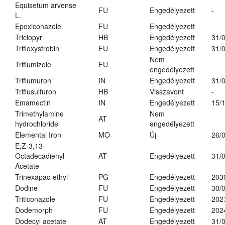
Equisetum arvense
FU
Engedélyezett
-
L.
Epoxiconazole
FU
Engedélyezett
Triclopyr
HB
Engedélyezett
31/
Trifloxystrobin
FU
Engedélyezett
31/
Nem
Triflumizole
FU
engedélyezett
Triflumuron
IN
Engedélyezett
31/
Triflusulfuron
HB
Visszavont
-
Emamectin
IN
Engedélyezett
15/
Trimethylamine
Nem
AT
hydrochloride
engedélyezett
Elemental Iron
MO
Új
26/
E,Z-3,13-
Octadecadienyl
AT
Engedélyezett
31/
Acetate
Trinexapac-ethyl
PG
Engedélyezett
203
Dodine
FU
Engedélyezett
30/
Triticonazole
FU
Engedélyezett
202
Dodemorph
FU
Engedélyezett
202
Dodecyl acetate
AT
Engedélyezett
31/