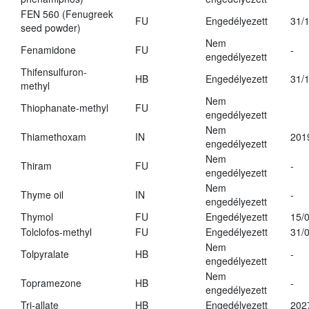
FEN 560 (Fenugreek
FU
Engedélyezett
31/
seed powder)
Nem
Fenamidone
FU
-
engedélyezett
Thifensulfuron-
HB
Engedélyezett
31/
methyl
Nem
Thiophanate-methyl
FU
engedélyezett
Nem
Thiamethoxam
IN
201
engedélyezett
Nem
Thiram
FU
-
engedélyezett
Nem
Thyme oil
IN
-
engedélyezett
Thymol
FU
Engedélyezett
15/
Tolclofos-methyl
FU
Engedélyezett
31/
Nem
Tolpyralate
HB
-
engedélyezett
Nem
Topramezone
HB
-
engedélyezett
Tri-allate
HB
Engedélyezett
202