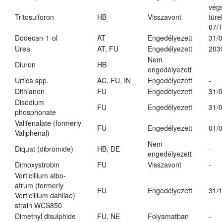
vég
Tritosulforon
HB
Visszavont
türe
07/
Dodecan-1-ol
AT
Engedélyezett
31/
Urea
AT, FU
Engedélyezett
203
Nem
Diuron
HB
engedélyezett
Urtica spp.
AC, FU, IN
Engedélyezett
-
Dithianon
FU
Engedélyezett
31/
Disodium
FU
Engedélyezett
31/
phosphonate
Valifenalate (formerly
FU
Engedélyezett
01/
Valiphenal)
Nem
Diquat (dibromide)
HB, DE
-
engedélyezett
Dimoxystrobin
FU
Visszavont
-
Verticillium albo-
atrum (formerly
FU
Engedélyezett
31/
Verticillium dahliae)
strain WCS850
Dimethyl disulphide
FU, NE
Folyamatban
-