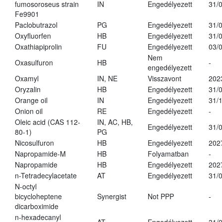
fumosoroseus strain
IN
Engedélyezett
31/
Fe9901
Paclobutrazol
PG
Engedélyezett
31/
Oxyfluorfen
HB
Engedélyezett
31/
Oxathiapiprolin
FU
Engedélyezett
03/
Nem
Oxasulfuron
HB
-
engedélyezett
Oxamyl
IN, NE
Visszavont
202
Oryzalin
HB
Engedélyezett
31/
Orange oil
IN
Engedélyezett
31/
Onion oil
RE
Engedélyezett
-
Oleic acid (CAS 112-
IN, AC, HB,
Engedélyezett
31/
80-1)
PG
Nicosulfuron
HB
Engedélyezett
202
Napropamide-M
HB
Folyamatban
-
Napropamide
HB
Engedélyezett
202
n-Tetradecylacetate
AT
Engedélyezett
31/
N-octyl
bicycloheptene
Synergist
Not PPP
-
dicarboximide
n-hexadecanyl