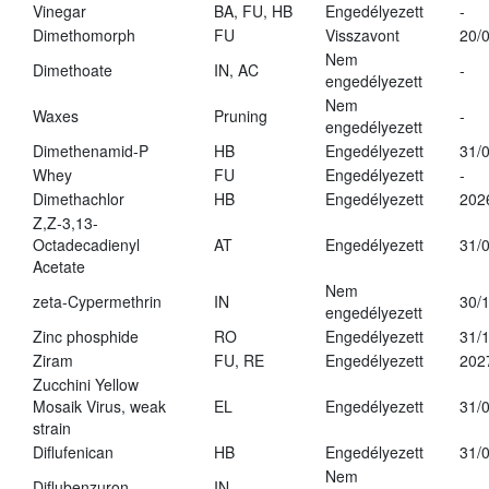
Vinegar
BA, FU, HB
Engedélyezett
-
Dimethomorph
FU
Visszavont
20/
Nem
Dimethoate
IN, AC
-
engedélyezett
Nem
Waxes
Pruning
-
engedélyezett
Dimethenamid-P
HB
Engedélyezett
31/
Whey
FU
Engedélyezett
-
Dimethachlor
HB
Engedélyezett
202
Z,Z-3,13-
Octadecadienyl
AT
Engedélyezett
31/
Acetate
Nem
zeta-Cypermethrin
IN
30/
engedélyezett
Zinc phosphide
RO
Engedélyezett
31/
Ziram
FU, RE
Engedélyezett
202
Zucchini Yellow
Mosaik Virus, weak
EL
Engedélyezett
31/
strain
Diflufenican
HB
Engedélyezett
31/
Nem
Diflubenzuron
IN