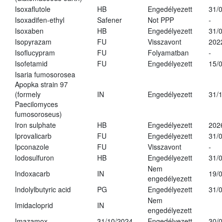
Isoxaflutole
HB
Engedélyezett
31/
Isoxadifen-ethyl
Safener
Not PPP
-
Isoxaben
HB
Engedélyezett
31/
Isopyrazam
FU
Visszavont
202
Isoflucypram
FU
Folyamatban
-
Isofetamid
FU
Engedélyezett
15/
Isaria fumosorosea
Apopka strain 97
(formely
IN
Engedélyezett
31/
Paecilomyces
fumosoroseus)
Iron sulphate
HB
Engedélyezett
202
Iprovalicarb
FU
Engedélyezett
31/
Ipconazole
FU
Visszavont
-
Iodosulfuron
HB
Engedélyezett
31/
Nem
Indoxacarb
IN
19/
engedélyezett
Indolylbutyric acid
PG
Engedélyezett
31/
Nem
Imidacloprid
IN
engedélyezett
Imazamox
31/10/2024
Engedélyezett
30/