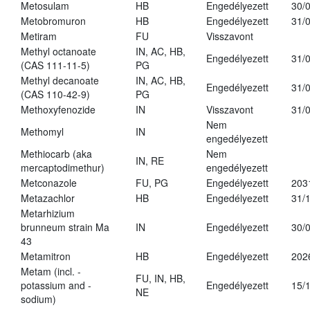
Metosulam
HB
Engedélyezett
30/
Metobromuron
HB
Engedélyezett
31/
Metiram
FU
Visszavont
Methyl octanoate
IN, AC, HB,
Engedélyezett
31/
(CAS 111-11-5)
PG
Methyl decanoate
IN, AC, HB,
Engedélyezett
31/
(CAS 110-42-9)
PG
Methoxyfenozide
IN
Visszavont
31/
Nem
Methomyl
IN
engedélyezett
Methiocarb (aka
Nem
IN, RE
mercaptodimethur)
engedélyezett
Metconazole
FU, PG
Engedélyezett
203
Metazachlor
HB
Engedélyezett
31/
Metarhizium
brunneum strain Ma
IN
Engedélyezett
30/
43
Metamitron
HB
Engedélyezett
202
Metam (incl. -
FU, IN, HB,
potassium and -
Engedélyezett
15/
NE
sodium)