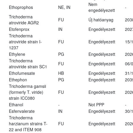
Nem
Ethoprophos
NE, IN
-
engedélyezett
Trichoderma
FU
Új hatóanyag
203
atroviride AGR2
Etofenprox
IN
Engedélyezett
202
Trichoderma
atroviride strain I-
FU
Engedélyezett
15/
1237
Ethylene
PG
Engedélyezett
202
Trichoderma
FU
Engedélyezett
06/
atroviride strain SC1
Ethofumesate
HB
Engedélyezett
31/
Ethephon
PG
Engedélyezett
203
Trichoderma gamsii
(formerly T. viride)
FU
Engedélyezett
202
strain ICC080
Ethanol
-
Not PPP
-
Esfenvalerate
IN
Engedélyezett
30/
Trichoderma
harzianum strains T-
FU
Engedélyezett
202
22 and ITEM 908