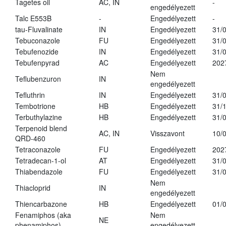
Tagetes oil
AC, IN
-
engedélyezett
Talc E553B
-
Engedélyezett
-
tau-Fluvalinate
IN
Engedélyezett
31/
Tebuconazole
FU
Engedélyezett
31/
Tebufenozide
IN
Engedélyezett
31/
Tebufenpyrad
AC
Engedélyezett
202
Nem
Teflubenzuron
IN
engedélyezett
Tefluthrin
IN
Engedélyezett
31/
Tembotrione
HB
Engedélyezett
31/
Terbuthylazine
HB
Engedélyezett
31/
Terpenoid blend
AC, IN
Visszavont
10/
QRD-460
Tetraconazole
FU
Engedélyezett
202
Tetradecan-1-ol
AT
Engedélyezett
31/
Thiabendazole
FU
Engedélyezett
31/
Nem
Thiacloprid
IN
engedélyezett
Thiencarbazone
HB
Engedélyezett
01/
Fenamiphos (aka
Nem
NE
phenamiphos)
engedélyezett