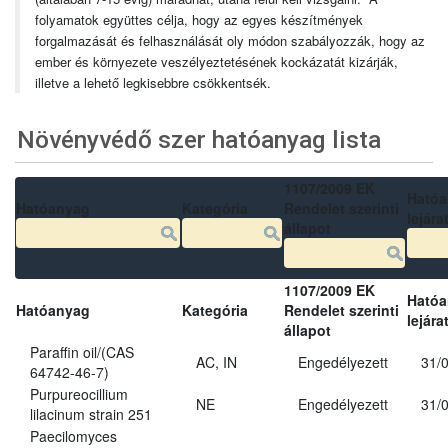
folyamatok együttes célja, hogy az egyes készítmények
forgalmazását és felhasználását oly módon szabályozzák, hogy az
ember és környezete veszélyeztetésének kockázatát kizárják,
illetve a lehető legkisebbre csökkentsék.
Növényvédő szer hatóanyag lista
1107/2009 EK
Ható
Hatóanyag
Kategória
Rendelet szerinti
lejára
állapot
1107/2009 EK
Ható
Hatóanyag
Kategória
Rendelet szerinti
lejára
állapot
Paraffin oil/(CAS
AC, IN
Engedélyezett
31/
64742-46-7)
Purpureocillium
NE
Engedélyezett
31/
lilacinum strain 251
Paecilomyces