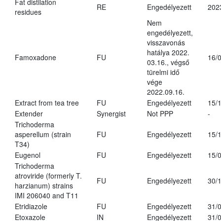
Fat distilation
RE
Engedélyezett
202
residues
Nem
engedélyezett,
visszavonás
hatálya 2022.
Famoxadone
FU
16/
03.16., végső
türelmi idő
vége
2022.09.16.
Extract from tea tree
FU
Engedélyezett
15/
Extender
Synergist
Not PPP
-
Trichoderma
asperellum (strain
FU
Engedélyezett
15/
T34)
Eugenol
FU
Engedélyezett
15/
Trichoderma
atroviride (formerly T.
FU
Engedélyezett
30/
harzianum) strains
IMI 206040 and T11
Etridiazole
FU
Engedélyezett
31/
Etoxazole
IN
Engedélyezett
31/