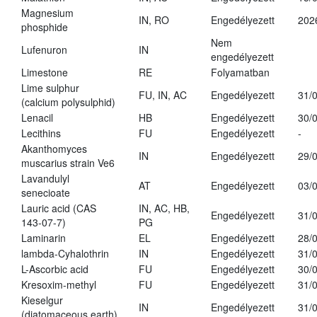
Magnesium
IN, RO
Engedélyezett
202
phosphide
Nem
Lufenuron
IN
engedélyezett
Limestone
RE
Folyamatban
Lime sulphur
FU, IN, AC
Engedélyezett
31/
(calcium polysulphid)
Lenacil
HB
Engedélyezett
30/
Lecithins
FU
Engedélyezett
-
Akanthomyces
IN
Engedélyezett
29/
muscarius strain Ve6
Lavandulyl
AT
Engedélyezett
03/
senecioate
Lauric acid (CAS
IN, AC, HB,
Engedélyezett
31/
143-07-7)
PG
Laminarin
EL
Engedélyezett
28/
lambda-Cyhalothrin
IN
Engedélyezett
31/
L-Ascorbic acid
FU
Engedélyezett
30/
Kresoxim-methyl
FU
Engedélyezett
31/
Kieselgur
IN
Engedélyezett
31/
(diatomaceous earth)