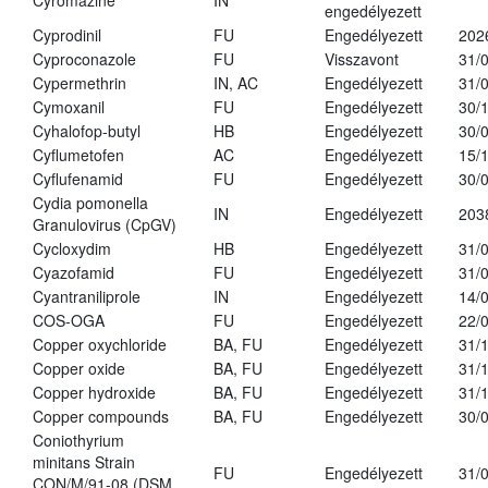
Cyromazine
IN
engedélyezett
Cyprodinil
FU
Engedélyezett
202
Cyproconazole
FU
Visszavont
31/
Cypermethrin
IN, AC
Engedélyezett
31/
Cymoxanil
FU
Engedélyezett
30/
Cyhalofop-butyl
HB
Engedélyezett
30/
Cyflumetofen
AC
Engedélyezett
15/
Cyflufenamid
FU
Engedélyezett
30/
Cydia pomonella
IN
Engedélyezett
203
Granulovirus (CpGV)
Cycloxydim
HB
Engedélyezett
31/
Cyazofamid
FU
Engedélyezett
31/
Cyantraniliprole
IN
Engedélyezett
14/
COS-OGA
FU
Engedélyezett
22/
Copper oxychloride
BA, FU
Engedélyezett
31/
Copper oxide
BA, FU
Engedélyezett
31/
Copper hydroxide
BA, FU
Engedélyezett
31/
Copper compounds
BA, FU
Engedélyezett
30/
Coniothyrium
minitans Strain
FU
Engedélyezett
31/
CON/M/91-08 (DSM