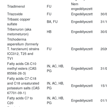
Nem
Triadimenol
FU
engedélyezett
Triazoxide
FU
Engedélyezett
30/
Tribasic copper
BA, FU
Engedélyezett
31/
sulfate
Tribenuron (aka
HB
Engedélyezett
30/
metometuron)
Trichoderma
asperellum (formerly
T. harzianum) strains
FU
Engedélyezett
202
ICC012, T25 and
TV1
Fatty acids C8-C10
IN, AC, HB,
methyl esters (CAS
Engedélyezett
31/
PG
85566-26-3)
Fatty acids C7-C18
and C18 unsaturated
IN, AC, HB,
Engedélyezett
15/
potassium salts (CAS
PG
67701-09-1)
Fatty acids C7 to
IN, AC, HB,
Engedélyezett
01/
C20
PG