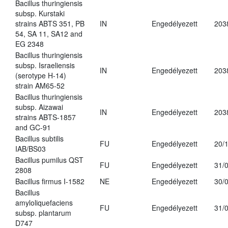
Bacillus thuringiensis
subsp. Kurstaki
strains ABTS 351, PB
IN
Engedélyezett
203
54, SA 11, SA12 and
EG 2348
Bacillus thuringiensis
subsp. Israeliensis
IN
Engedélyezett
203
(serotype H-14)
strain AM65-52
Bacillus thuringiensis
subsp. Aizawai
IN
Engedélyezett
203
strains ABTS-1857
and GC-91
Bacillus subtilis
FU
Engedélyezett
20/
IAB/BS03
Bacillus pumilus QST
FU
Engedélyezett
31/
2808
Bacillus firmus I-1582
NE
Engedélyezett
30/
Bacillus
amyloliquefaciens
FU
Engedélyezett
31/
subsp. plantarum
D747