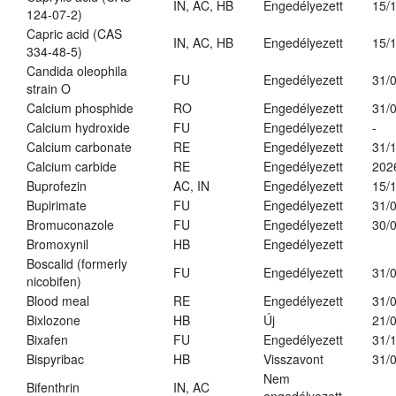
IN, AC, HB
Engedélyezett
15/
124-07-2)
Capric acid (CAS
IN, AC, HB
Engedélyezett
15/
334-48-5)
Candida oleophila
FU
Engedélyezett
31/
strain O
Calcium phosphide
RO
Engedélyezett
31/
Calcium hydroxide
FU
Engedélyezett
-
Calcium carbonate
RE
Engedélyezett
31/
Calcium carbide
RE
Engedélyezett
202
Buprofezin
AC, IN
Engedélyezett
15/
Bupirimate
FU
Engedélyezett
31/
Bromuconazole
FU
Engedélyezett
30/
Bromoxynil
HB
Engedélyezett
Boscalid (formerly
FU
Engedélyezett
31/
nicobifen)
Blood meal
RE
Engedélyezett
31/
Bixlozone
HB
Új
21/
Bixafen
FU
Engedélyezett
31/
Bispyribac
HB
Visszavont
31/
Nem
Bifenthrin
IN, AC