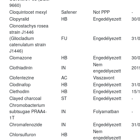
9660)
Cloquintocet mexyl
Safener
Not PPP
-
Clopyralid
HB
Engedélyezett
30/
Clonostachys rosea
strain J1446
(Gliocladium
FU
Engedélyezett
31/
catenulatum strain
J1446)
Clomazone
HB
Engedélyezett
30/
Nem
Clothiadinin
IN
201
engedélyezett
Clofentezine
AC
Visszavont
Clodinafop
HB
Engedélyezett
31/
Clethodim
HB
Engedélyezett
15/
Clayed charcoal
ST
Engedélyezett
-
Chromobacterium
subtsugae PRAA4-
IN
Folyamatban
-
1T
Chromafenozide
IN
Engedélyezett
31/
Nem
Chlorsulfuron
HB
engedélyezett