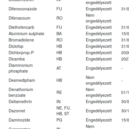
engedélyezett
Difenoconazole
FU
Engedélyezett
31/
Nem
Difenacoum
RO
engedélyezett
Diethofencarb
FU
Engedélyezett
31/
Aluminium sulphate
BA
Engedélyezett
15/
Bromadiolone
RO
Engedélyezett
31/
Diclofop
HB
Engedélyezett
31/
Dichlorprop-P
HB
Engedélyezett
202
Dicamba
HB
Engedélyezett
202
Diammonium
AT
Engedélyezett
-
phosphate
Nem
Desmedipham
HB
-
engedélyezett
Denathonium
Nem
RE
01/
benzoate
engedélyezett
Deltamethrin
IN
Engedélyezett
30/
NE, FU,
Dazomet
Engedélyezett
30/
HB, ST
Daminozide
PG
Engedélyezett
15/
Nem