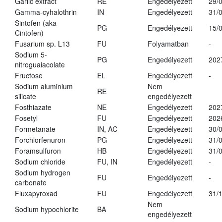
Garlic extract
RE
Engedélyezett
29/
Gamma-cyhalothrin
IN
Engedélyezett
31/
Sintofen (aka
PG
Engedélyezett
15/
Cintofen)
Fusarium sp. L13
FU
Folyamatban
-
Sodium 5-
PG
Engedélyezett
202
nitroguaiacolate
Fructose
EL
Engedélyezett
-
Sodium aluminium
Nem
RE
silicate
engedélyezett
Fosthiazate
NE
Engedélyezett
202
Fosetyl
FU
Engedélyezett
202
Formetanate
IN, AC
Engedélyezett
30/
Forchlorfenuron
PG
Engedélyezett
31/
Foramsulfuron
HB
Engedélyezett
31/
Sodium chloride
FU, IN
Engedélyezett
-
Sodium hydrogen
FU
Engedélyezett
-
carbonate
Fluxapyroxad
FU
Engedélyezett
31/
Nem
Sodium hypochlorite
BA
engedélyezett