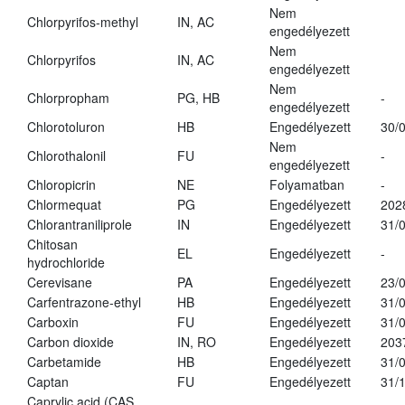
Nem
Chlorpyrifos-methyl
IN, AC
engedélyezett
Nem
Chlorpyrifos
IN, AC
engedélyezett
Nem
Chlorpropham
PG, HB
-
engedélyezett
Chlorotoluron
HB
Engedélyezett
30/
Nem
Chlorothalonil
FU
-
engedélyezett
Chloropicrin
NE
Folyamatban
-
Chlormequat
PG
Engedélyezett
202
Chlorantraniliprole
IN
Engedélyezett
31/
Chitosan
EL
Engedélyezett
-
hydrochloride
Cerevisane
PA
Engedélyezett
23/
Carfentrazone-ethyl
HB
Engedélyezett
31/
Carboxin
FU
Engedélyezett
31/
Carbon dioxide
IN, RO
Engedélyezett
203
Carbetamide
HB
Engedélyezett
31/
Captan
FU
Engedélyezett
31/
Caprylic acid (CAS