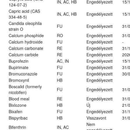
IN, AC, HB
Engedélyezett
15/
124-07-2)
Capric acid (CAS
IN, AC, HB
Engedélyezett
15/
334-48-5)
Candida oleophila
FU
Engedélyezett
31/
strain O
Calcium phosphide
RO
Engedélyezett
31/
Calcium hydroxide
FU
Engedélyezett
-
Calcium carbonate
RE
Engedélyezett
31/
Calcium carbide
RE
Engedélyezett
202
Buprofezin
AC, IN
Engedélyezett
15/
Bupirimate
FU
Engedélyezett
31/
Bromuconazole
FU
Engedélyezett
30/
Bromoxynil
HB
Engedélyezett
Boscalid (formerly
FU
Engedélyezett
31/
nicobifen)
Blood meal
RE
Engedélyezett
31/
Bixlozone
HB
Új
21/
Bixafen
FU
Engedélyezett
31/
Bispyribac
HB
Visszavont
31/
Nem
Bifenthrin
IN, AC