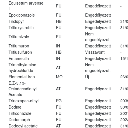
Equisetum arvense
FU
Engedélyezett
-
L.
Epoxiconazole
FU
Engedélyezett
Triclopyr
HB
Engedélyezett
31/
Trifloxystrobin
FU
Engedélyezett
31/
Nem
Triflumizole
FU
engedélyezett
Triflumuron
IN
Engedélyezett
31/
Triflusulfuron
HB
Visszavont
-
Emamectin
IN
Engedélyezett
15/
Trimethylamine
Nem
AT
hydrochloride
engedélyezett
Elemental Iron
MO
Új
26/
E,Z-3,13-
Octadecadienyl
AT
Engedélyezett
31/
Acetate
Trinexapac-ethyl
PG
Engedélyezett
203
Dodine
FU
Engedélyezett
30/
Triticonazole
FU
Engedélyezett
202
Dodemorph
FU
Engedélyezett
202
Dodecyl acetate
AT
Engedélyezett
31/