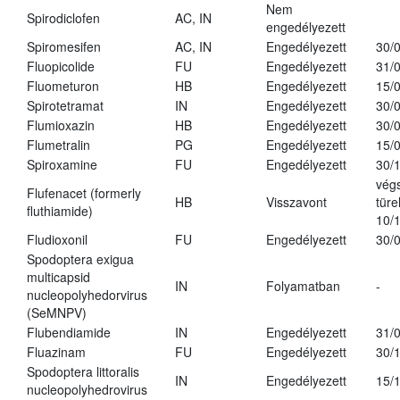
Nem
Spirodiclofen
AC, IN
engedélyezett
Spiromesifen
AC, IN
Engedélyezett
30/
Fluopicolide
FU
Engedélyezett
31/
Fluometuron
HB
Engedélyezett
15/
Spirotetramat
IN
Engedélyezett
30/
Flumioxazin
HB
Engedélyezett
30/
Flumetralin
PG
Engedélyezett
15/
Spiroxamine
FU
Engedélyezett
30/
vég
Flufenacet (formerly
HB
Visszavont
türe
fluthiamide)
10/
Fludioxonil
FU
Engedélyezett
30/
Spodoptera exigua
multicapsid
IN
Folyamatban
-
nucleopolyhedorvirus
(SeMNPV)
Flubendiamide
IN
Engedélyezett
31/
Fluazinam
FU
Engedélyezett
30/
Spodoptera littoralis
IN
Engedélyezett
15/
nucleopolyhedrovirus