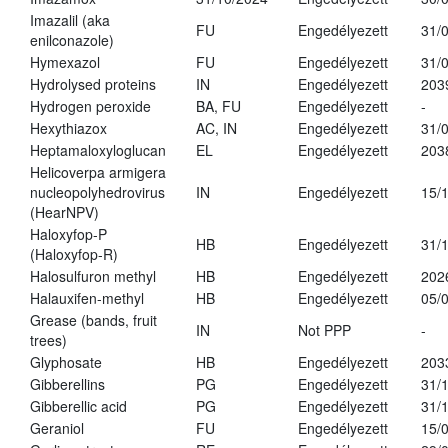
Imazalil (aka
FU
Engedélyezett
31/
enilconazole)
Hymexazol
FU
Engedélyezett
31/
Hydrolysed proteins
IN
Engedélyezett
203
Hydrogen peroxide
BA, FU
Engedélyezett
-
Hexythiazox
AC, IN
Engedélyezett
31/
Heptamaloxyloglucan
EL
Engedélyezett
203
Helicoverpa armigera
nucleopolyhedrovirus
IN
Engedélyezett
15/
(HearNPV)
Haloxyfop-P
HB
Engedélyezett
31/
(Haloxyfop-R)
Halosulfuron methyl
HB
Engedélyezett
202
Halauxifen-methyl
HB
Engedélyezett
05/
Grease (bands, fruit
IN
Not PPP
-
trees)
Glyphosate
HB
Engedélyezett
203
Gibberellins
PG
Engedélyezett
31/
Gibberellic acid
PG
Engedélyezett
31/
Geraniol
FU
Engedélyezett
15/