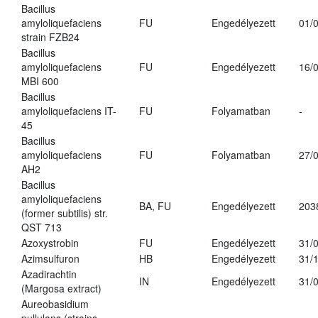
Bacillus
amyloliquefaciens
FU
Engedélyezett
01/
strain FZB24
Bacillus
amyloliquefaciens
FU
Engedélyezett
16/
MBI 600
Bacillus
amyloliquefaciens IT-
FU
Folyamatban
-
45
Bacillus
amyloliquefaciens
FU
Folyamatban
27/
AH2
Bacillus
amyloliquefaciens
BA, FU
Engedélyezett
203
(former subtilis) str.
QST 713
Azoxystrobin
FU
Engedélyezett
31/
Azimsulfuron
HB
Engedélyezett
31/
Azadirachtin
IN
Engedélyezett
31/
(Margosa extract)
Aureobasidium