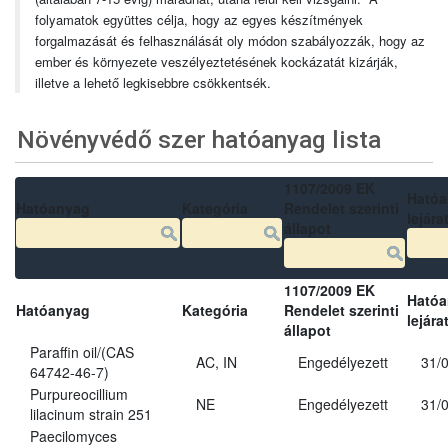
folyamatok együttes célja, hogy az egyes készítmények
forgalmazását és felhasználását oly módon szabályozzák, hogy az
ember és környezete veszélyeztetésének kockázatát kizárják,
illetve a lehető legkisebbre csökkentsék.
Növényvédő szer hatóanyag lista
1107/2009 EK
Ható
Hatóanyag
Kategória
Rendelet szerinti
lejára
állapot
1107/2009 EK
Ható
Hatóanyag
Kategória
Rendelet szerinti
lejára
állapot
Paraffin oil/(CAS
AC, IN
Engedélyezett
31/
64742-46-7)
Purpureocillium
NE
Engedélyezett
31/
lilacinum strain 251
Paecilomyces