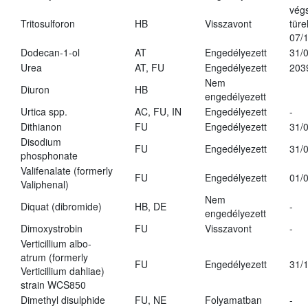
vég
Tritosulforon
HB
Visszavont
türe
07/
Dodecan-1-ol
AT
Engedélyezett
31/
Urea
AT, FU
Engedélyezett
203
Nem
Diuron
HB
engedélyezett
Urtica spp.
AC, FU, IN
Engedélyezett
-
Dithianon
FU
Engedélyezett
31/
Disodium
FU
Engedélyezett
31/
phosphonate
Valifenalate (formerly
FU
Engedélyezett
01/
Valiphenal)
Nem
Diquat (dibromide)
HB, DE
-
engedélyezett
Dimoxystrobin
FU
Visszavont
-
Verticillium albo-
atrum (formerly
FU
Engedélyezett
31/
Verticillium dahliae)
strain WCS850
Dimethyl disulphide
FU, NE
Folyamatban
-