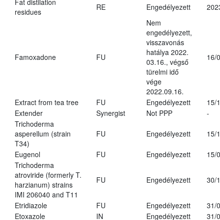
Fat distilation
RE
Engedélyezett
202
residues
Nem
engedélyezett,
visszavonás
hatálya 2022.
Famoxadone
FU
16/
03.16., végső
türelmi idő
vége
2022.09.16.
Extract from tea tree
FU
Engedélyezett
15/
Extender
Synergist
Not PPP
-
Trichoderma
asperellum (strain
FU
Engedélyezett
15/
T34)
Eugenol
FU
Engedélyezett
15/
Trichoderma
atroviride (formerly T.
FU
Engedélyezett
30/
harzianum) strains
IMI 206040 and T11
Etridiazole
FU
Engedélyezett
31/
Etoxazole
IN
Engedélyezett
31/