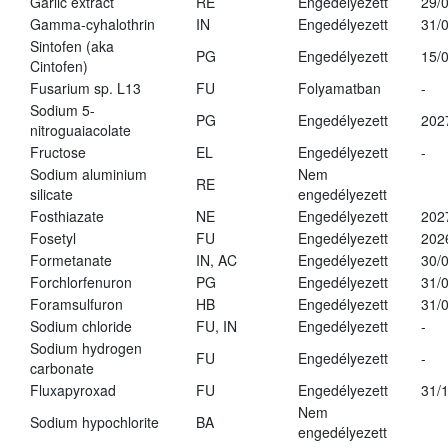
Garlic extract
RE
Engedélyezett
29/
Gamma-cyhalothrin
IN
Engedélyezett
31/
Sintofen (aka
PG
Engedélyezett
15/
Cintofen)
Fusarium sp. L13
FU
Folyamatban
-
Sodium 5-
PG
Engedélyezett
202
nitroguaiacolate
Fructose
EL
Engedélyezett
-
Sodium aluminium
Nem
RE
silicate
engedélyezett
Fosthiazate
NE
Engedélyezett
202
Fosetyl
FU
Engedélyezett
202
Formetanate
IN, AC
Engedélyezett
30/
Forchlorfenuron
PG
Engedélyezett
31/
Foramsulfuron
HB
Engedélyezett
31/
Sodium chloride
FU, IN
Engedélyezett
-
Sodium hydrogen
FU
Engedélyezett
-
carbonate
Fluxapyroxad
FU
Engedélyezett
31/
Nem
Sodium hypochlorite
BA
engedélyezett