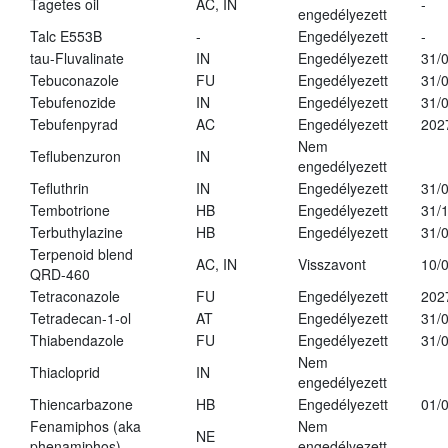
Tagetes oil
AC, IN
-
engedélyezett
Talc E553B
-
Engedélyezett
-
tau-Fluvalinate
IN
Engedélyezett
31/
Tebuconazole
FU
Engedélyezett
31/
Tebufenozide
IN
Engedélyezett
31/
Tebufenpyrad
AC
Engedélyezett
202
Nem
Teflubenzuron
IN
engedélyezett
Tefluthrin
IN
Engedélyezett
31/
Tembotrione
HB
Engedélyezett
31/
Terbuthylazine
HB
Engedélyezett
31/
Terpenoid blend
AC, IN
Visszavont
10/
QRD-460
Tetraconazole
FU
Engedélyezett
202
Tetradecan-1-ol
AT
Engedélyezett
31/
Thiabendazole
FU
Engedélyezett
31/
Nem
Thiacloprid
IN
engedélyezett
Thiencarbazone
HB
Engedélyezett
01/
Fenamiphos (aka
Nem
NE
phenamiphos)
engedélyezett