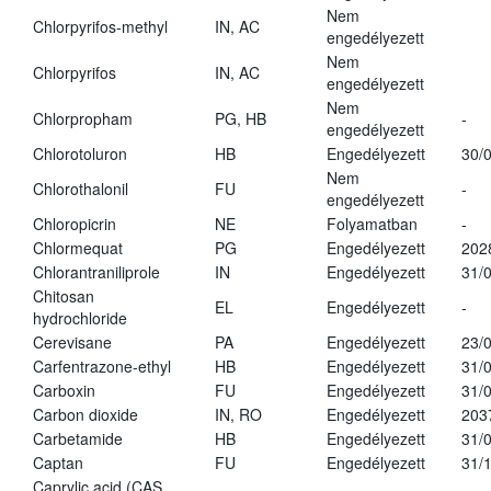
Nem
Chlorpyrifos-methyl
IN, AC
engedélyezett
Nem
Chlorpyrifos
IN, AC
engedélyezett
Nem
Chlorpropham
PG, HB
-
engedélyezett
Chlorotoluron
HB
Engedélyezett
30/
Nem
Chlorothalonil
FU
-
engedélyezett
Chloropicrin
NE
Folyamatban
-
Chlormequat
PG
Engedélyezett
202
Chlorantraniliprole
IN
Engedélyezett
31/
Chitosan
EL
Engedélyezett
-
hydrochloride
Cerevisane
PA
Engedélyezett
23/
Carfentrazone-ethyl
HB
Engedélyezett
31/
Carboxin
FU
Engedélyezett
31/
Carbon dioxide
IN, RO
Engedélyezett
203
Carbetamide
HB
Engedélyezett
31/
Captan
FU
Engedélyezett
31/
Caprylic acid (CAS