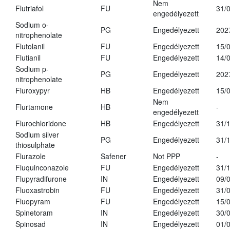
Nem
Flutriafol
FU
31/
engedélyezett
Sodium o-
PG
Engedélyezett
202
nitrophenolate
Flutolanil
FU
Engedélyezett
15/
Flutianil
FU
Engedélyezett
14/
Sodium p-
PG
Engedélyezett
202
nitrophenolate
Fluroxypyr
HB
Engedélyezett
15/
Nem
Flurtamone
HB
-
engedélyezett
Flurochloridone
HB
Engedélyezett
31/
Sodium silver
PG
Engedélyezett
31/
thiosulphate
Flurazole
Safener
Not PPP
-
Fluquinconazole
FU
Engedélyezett
31/
Flupyradifurone
IN
Engedélyezett
09/
Fluoxastrobin
FU
Engedélyezett
31/
Fluopyram
FU
Engedélyezett
15/
Spinetoram
IN
Engedélyezett
30/
Spinosad
IN
Engedélyezett
01/