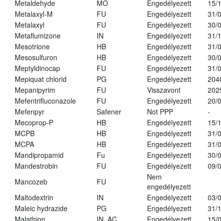
Metaldehyde
MO
Engedélyezett
15/
Metalaxyl-M
FU
Engedélyezett
31/
Metalaxyl
FU
Engedélyezett
30/
Metaflumizone
IN
Engedélyezett
31/
Mesotrione
HB
Engedélyezett
31/
Mesosulfuron
HB
Engedélyezett
30/
Meptyldinocap
FU
Engedélyezett
31/
Mepiquat chlorid
PG
Engedélyezett
204
Mepanipyrim
FU
Visszavont
202
Mefentrifluconazole
FU
Engedélyezett
20/
Mefenpyr
Safener
Not PPP
-
Mecoprop-P
HB
Engedélyezett
15/
MCPB
HB
Engedélyezett
31/
MCPA
HB
Engedélyezett
31/
Mandipropamid
Fu
Engedélyezett
30/
Mandestrobin
FU
Engedélyezett
09/
Nem
Mancozeb
FU
engedélyezett
Maltodextrin
IN
Engedélyezett
03/
Maleic hydrazide
PG
Engedélyezett
31/
Malathion
IN, AC
Engedélyezett
15/