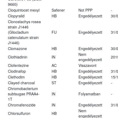
9660)
Cloquintocet mexyl
Safener
Not PPP
-
Clopyralid
HB
Engedélyezett
30/
Clonostachys rosea
strain J1446
(Gliocladium
FU
Engedélyezett
31/
catenulatum strain
J1446)
Clomazone
HB
Engedélyezett
30/
Nem
Clothiadinin
IN
201
engedélyezett
Clofentezine
AC
Visszavont
Clodinafop
HB
Engedélyezett
31/
Clethodim
HB
Engedélyezett
15/
Clayed charcoal
ST
Engedélyezett
-
Chromobacterium
subtsugae PRAA4-
IN
Folyamatban
-
1T
Chromafenozide
IN
Engedélyezett
31/
Nem
Chlorsulfuron
HB
engedélyezett