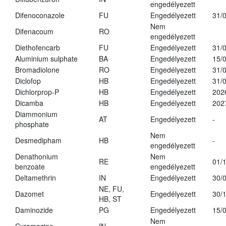
engedélyezett
Difenoconazole
FU
Engedélyezett
31/
Nem
Difenacoum
RO
engedélyezett
Diethofencarb
FU
Engedélyezett
31/
Aluminium sulphate
BA
Engedélyezett
15/
Bromadiolone
RO
Engedélyezett
31/
Diclofop
HB
Engedélyezett
31/
Dichlorprop-P
HB
Engedélyezett
202
Dicamba
HB
Engedélyezett
202
Diammonium
AT
Engedélyezett
-
phosphate
Nem
Desmedipham
HB
-
engedélyezett
Denathonium
Nem
RE
01/
benzoate
engedélyezett
Deltamethrin
IN
Engedélyezett
30/
NE, FU,
Dazomet
Engedélyezett
30/
HB, ST
Daminozide
PG
Engedélyezett
15/
Nem