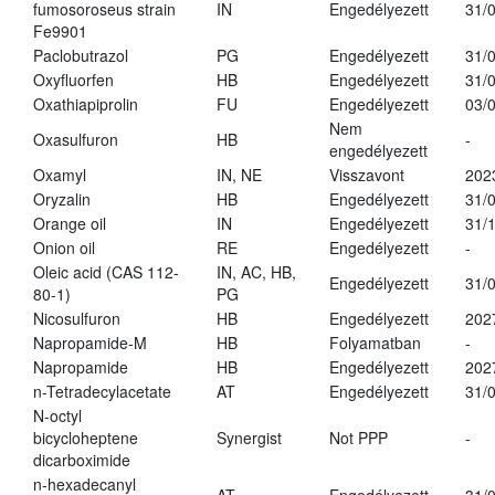
fumosoroseus strain
IN
Engedélyezett
31/
Fe9901
Paclobutrazol
PG
Engedélyezett
31/
Oxyfluorfen
HB
Engedélyezett
31/
Oxathiapiprolin
FU
Engedélyezett
03/
Nem
Oxasulfuron
HB
-
engedélyezett
Oxamyl
IN, NE
Visszavont
202
Oryzalin
HB
Engedélyezett
31/
Orange oil
IN
Engedélyezett
31/
Onion oil
RE
Engedélyezett
-
Oleic acid (CAS 112-
IN, AC, HB,
Engedélyezett
31/
80-1)
PG
Nicosulfuron
HB
Engedélyezett
202
Napropamide-M
HB
Folyamatban
-
Napropamide
HB
Engedélyezett
202
n-Tetradecylacetate
AT
Engedélyezett
31/
N-octyl
bicycloheptene
Synergist
Not PPP
-
dicarboximide
n-hexadecanyl