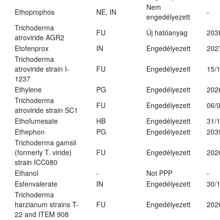
Nem
Ethoprophos
NE, IN
-
engedélyezett
Trichoderma
FU
Új hatóanyag
203
atroviride AGR2
Etofenprox
IN
Engedélyezett
202
Trichoderma
atroviride strain I-
FU
Engedélyezett
15/
1237
Ethylene
PG
Engedélyezett
202
Trichoderma
FU
Engedélyezett
06/
atroviride strain SC1
Ethofumesate
HB
Engedélyezett
31/
Ethephon
PG
Engedélyezett
203
Trichoderma gamsii
(formerly T. viride)
FU
Engedélyezett
202
strain ICC080
Ethanol
-
Not PPP
-
Esfenvalerate
IN
Engedélyezett
30/
Trichoderma
harzianum strains T-
FU
Engedélyezett
202
22 and ITEM 908