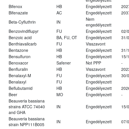
engedélyezett
Bifenox
HB
Engedélyezett
202
Bifenazate
AC
Engedélyezett
203
Nem
Beta-Cyfluthrin
IN
engedélyezett
Benzovindiflupyr
FU
Engedélyezett
02/
Benzoic acid
BA, FU, OT
Engedélyezett
31/
Benthiavalicarb
FU
Visszavont
Bentazone
HB
Engedélyezett
31/
Bensulfuron
HB
Engedélyezett
15/
Benoxacor
Safener
Not PPP
-
Benfluralin
HB
Visszavont
202
Benalaxyl-M
FU
Engedélyezett
30/
Benalaxyl
FU
Engedélyezett
Beflubutamid
HB
Engedélyezett
202
Beer
MO
Engedélyezett
-
Beauveria bassiana
strains ATCC 74040
IN
Engedélyezett
15/
and GHA
Beauveria bassiana
IN
Engedélyezett
07/
strain NPP111B005