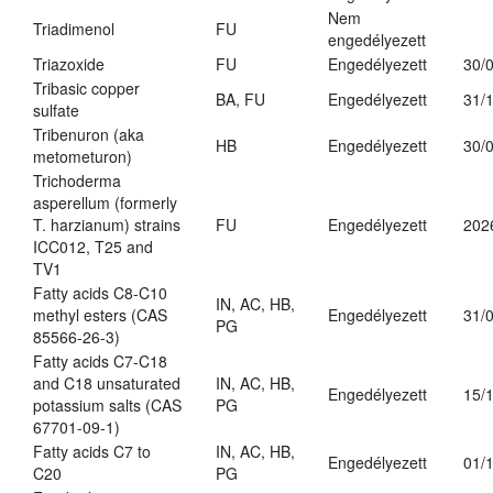
Nem
Triadimenol
FU
engedélyezett
Triazoxide
FU
Engedélyezett
30/
Tribasic copper
BA, FU
Engedélyezett
31/
sulfate
Tribenuron (aka
HB
Engedélyezett
30/
metometuron)
Trichoderma
asperellum (formerly
T. harzianum) strains
FU
Engedélyezett
202
ICC012, T25 and
TV1
Fatty acids C8-C10
IN, AC, HB,
methyl esters (CAS
Engedélyezett
31/
PG
85566-26-3)
Fatty acids C7-C18
and C18 unsaturated
IN, AC, HB,
Engedélyezett
15/
potassium salts (CAS
PG
67701-09-1)
Fatty acids C7 to
IN, AC, HB,
Engedélyezett
01/
C20
PG