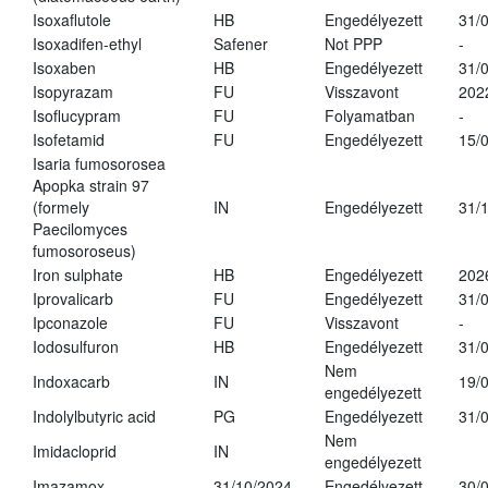
Isoxaflutole
HB
Engedélyezett
31/
Isoxadifen-ethyl
Safener
Not PPP
-
Isoxaben
HB
Engedélyezett
31/
Isopyrazam
FU
Visszavont
202
Isoflucypram
FU
Folyamatban
-
Isofetamid
FU
Engedélyezett
15/
Isaria fumosorosea
Apopka strain 97
(formely
IN
Engedélyezett
31/
Paecilomyces
fumosoroseus)
Iron sulphate
HB
Engedélyezett
202
Iprovalicarb
FU
Engedélyezett
31/
Ipconazole
FU
Visszavont
-
Iodosulfuron
HB
Engedélyezett
31/
Nem
Indoxacarb
IN
19/
engedélyezett
Indolylbutyric acid
PG
Engedélyezett
31/
Nem
Imidacloprid
IN
engedélyezett
Imazamox
31/10/2024
Engedélyezett
30/