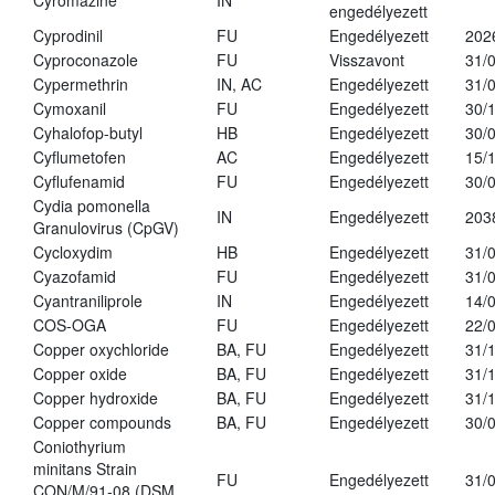
Cyromazine
IN
engedélyezett
Cyprodinil
FU
Engedélyezett
202
Cyproconazole
FU
Visszavont
31/
Cypermethrin
IN, AC
Engedélyezett
31/
Cymoxanil
FU
Engedélyezett
30/
Cyhalofop-butyl
HB
Engedélyezett
30/
Cyflumetofen
AC
Engedélyezett
15/
Cyflufenamid
FU
Engedélyezett
30/
Cydia pomonella
IN
Engedélyezett
203
Granulovirus (CpGV)
Cycloxydim
HB
Engedélyezett
31/
Cyazofamid
FU
Engedélyezett
31/
Cyantraniliprole
IN
Engedélyezett
14/
COS-OGA
FU
Engedélyezett
22/
Copper oxychloride
BA, FU
Engedélyezett
31/
Copper oxide
BA, FU
Engedélyezett
31/
Copper hydroxide
BA, FU
Engedélyezett
31/
Copper compounds
BA, FU
Engedélyezett
30/
Coniothyrium
minitans Strain
FU
Engedélyezett
31/
CON/M/91-08 (DSM