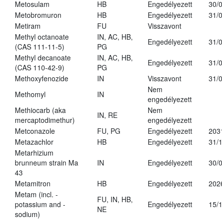
Metosulam
HB
Engedélyezett
30/
Metobromuron
HB
Engedélyezett
31/
Metiram
FU
Visszavont
Methyl octanoate
IN, AC, HB,
Engedélyezett
31/
(CAS 111-11-5)
PG
Methyl decanoate
IN, AC, HB,
Engedélyezett
31/
(CAS 110-42-9)
PG
Methoxyfenozide
IN
Visszavont
31/
Nem
Methomyl
IN
engedélyezett
Methiocarb (aka
Nem
IN, RE
mercaptodimethur)
engedélyezett
Metconazole
FU, PG
Engedélyezett
203
Metazachlor
HB
Engedélyezett
31/
Metarhizium
brunneum strain Ma
IN
Engedélyezett
30/
43
Metamitron
HB
Engedélyezett
202
Metam (incl. -
FU, IN, HB,
potassium and -
Engedélyezett
15/
NE
sodium)