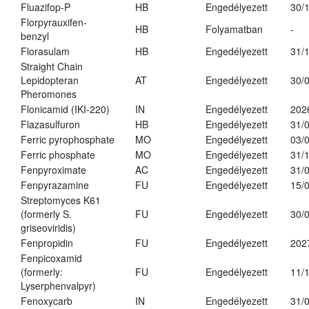
Fluazifop-P
HB
Engedélyezett
30/
Florpyrauxifen-
HB
Folyamatban
-
benzyl
Florasulam
HB
Engedélyezett
31/
Straight Chain
Lepidopteran
AT
Engedélyezett
30/
Pheromones
Flonicamid (IKI-220)
IN
Engedélyezett
202
Flazasulfuron
HB
Engedélyezett
31/
Ferric pyrophosphate
MO
Engedélyezett
03/
Ferric phosphate
MO
Engedélyezett
31/
Fenpyroximate
AC
Engedélyezett
31/
Fenpyrazamine
FU
Engedélyezett
15/
Streptomyces K61
(formerly S.
FU
Engedélyezett
30/
griseoviridis)
Fenpropidin
FU
Engedélyezett
202
Fenpicoxamid
(formerly:
FU
Engedélyezett
11/
Lyserphenvalpyr)
Fenoxycarb
IN
Engedélyezett
31/