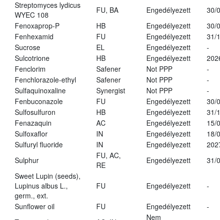
Streptomyces lydicus
FU, BA
Engedélyezett
30/
WYEC 108
Fenoxaprop-P
HB
Engedélyezett
30/
Fenhexamid
FU
Engedélyezett
31/
Sucrose
EL
Engedélyezett
-
Sulcotrione
HB
Engedélyezett
202
Fenclorim
Safener
Not PPP
-
Fenchlorazole-ethyl
Safener
Not PPP
-
Sulfaquinoxaline
Synergist
Not PPP
-
Fenbuconazole
FU
Engedélyezett
30/
Sulfosulfuron
HB
Engedélyezett
31/
Fenazaquin
AC
Engedélyezett
15/
Sulfoxaflor
IN
Engedélyezett
18/
Sulfuryl fluoride
IN
Engedélyezett
202
FU, AC,
Sulphur
Engedélyezett
31/
RE
Sweet Lupin (seeds),
Lupinus albus L.,
FU
Engedélyezett
-
germ., ext.
Sunflower oil
FU
Engedélyezett
-
Nem