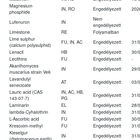
Magnesium
IN, RO
Engedélyezett
202
phosphide
Nem
Lufenuron
IN
engedélyezett
Limestone
RE
Folyamatban
Lime sulphur
FU, IN, AC
Engedélyezett
31/
(calcium polysulphid)
Lenacil
HB
Engedélyezett
30/
Lecithins
FU
Engedélyezett
-
Akanthomyces
IN
Engedélyezett
29/
muscarius strain Ve6
Lavandulyl
AT
Engedélyezett
03/
senecioate
Lauric acid (CAS
IN, AC, HB,
Engedélyezett
31/
143-07-7)
PG
Laminarin
EL
Engedélyezett
28/
lambda-Cyhalothrin
IN
Engedélyezett
31/
L-Ascorbic acid
FU
Engedélyezett
30/
Kresoxim-methyl
FU
Engedélyezett
31/
Kieselgur
IN
Engedélyezett
31/
(diatomaceous earth)