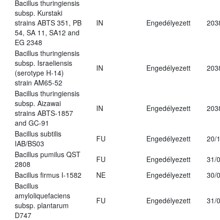
Bacillus thuringiensis
subsp. Kurstaki
strains ABTS 351, PB
IN
Engedélyezett
203
54, SA 11, SA12 and
EG 2348
Bacillus thuringiensis
subsp. Israeliensis
IN
Engedélyezett
203
(serotype H-14)
strain AM65-52
Bacillus thuringiensis
subsp. Aizawai
IN
Engedélyezett
203
strains ABTS-1857
and GC-91
Bacillus subtilis
FU
Engedélyezett
20/
IAB/BS03
Bacillus pumilus QST
FU
Engedélyezett
31/
2808
Bacillus firmus I-1582
NE
Engedélyezett
30/
Bacillus
amyloliquefaciens
FU
Engedélyezett
31/
subsp. plantarum
D747