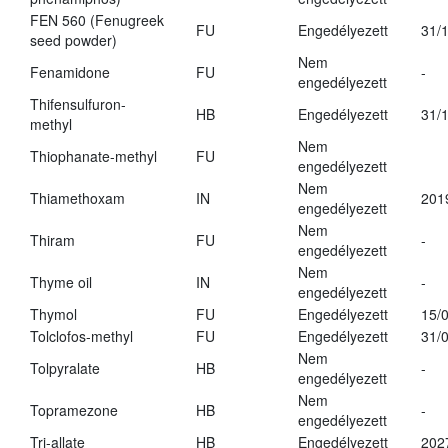
FEN 560 (Fenugreek
FU
Engedélyezett
31/
seed powder)
Nem
Fenamidone
FU
-
engedélyezett
Thifensulfuron-
HB
Engedélyezett
31/
methyl
Nem
Thiophanate-methyl
FU
engedélyezett
Nem
Thiamethoxam
IN
201
engedélyezett
Nem
Thiram
FU
-
engedélyezett
Nem
Thyme oil
IN
-
engedélyezett
Thymol
FU
Engedélyezett
15/
Tolclofos-methyl
FU
Engedélyezett
31/
Nem
Tolpyralate
HB
-
engedélyezett
Nem
Topramezone
HB
-
engedélyezett
Tri-allate
HB
Engedélyezett
202