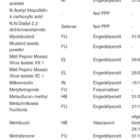
AT
Engedélyezett
31/
acetate
N-Acetyl thiazolidin-
-
Not PPP
-
4-carboxylic acid
N,N-Diallyl-2,2-
Safener
Not PPP
-
dichloroacetamide
Myclobutanil
FU
Engedélyezett
31/
Mustard seeds
FU
Engedélyezett
-
powder
Mild Pepino Mosaic
EL
Engedélyezett
29/
Virus isolate VX 1
Mild Pepino Mosaic
EL
Engedélyezett
29/
Virus isolate VC 1
Milbemectin
IN
Engedélyezett
15/
Metyltetraprole
FU
Folyamatban
-
Metsulfuron-methyl
HB
Engedélyezett
31/
Metschnikowia
FU
Engedélyezett
27/
fructicola
vég
Metribuzin
HB
Visszavont
türe
24/
Metrafenone
FU
Engedélyezett
31/