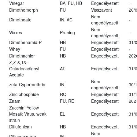
Vinegar
BA, FU, HB
Engedélyezett
-
Dimethomorph
FU
Visszavont
20/
Nem
Dimethoate
IN, AC
-
engedélyezett
Nem
Waxes
Pruning
-
engedélyezett
Dimethenamid-P
HB
Engedélyezett
31/
Whey
FU
Engedélyezett
-
Dimethachlor
HB
Engedélyezett
202
Z,Z-3,13-
Octadecadienyl
AT
Engedélyezett
31/
Acetate
Nem
zeta-Cypermethrin
IN
30/
engedélyezett
Zinc phosphide
RO
Engedélyezett
31/
Ziram
FU, RE
Engedélyezett
202
Zucchini Yellow
Mosaik Virus, weak
EL
Engedélyezett
31/
strain
Diflufenican
HB
Engedélyezett
31/
Nem
Diflubenzuron
IN