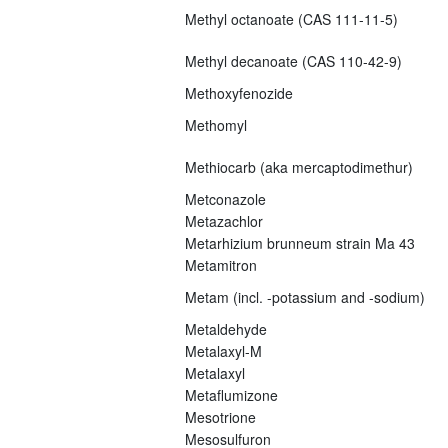
Methyl octanoate (CAS 111-11-5)
Methyl decanoate (CAS 110-42-9)
Methoxyfenozide
Methomyl
Methiocarb (aka mercaptodimethur)
Metconazole
Metazachlor
Metarhizium brunneum strain Ma 43
Metamitron
Metam (incl. -potassium and -sodium)
Metaldehyde
Metalaxyl-M
Metalaxyl
Metaflumizone
Mesotrione
Mesosulfuron