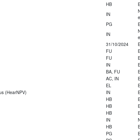
HB
E
IN
e
PG
E
IN
e
31/10/2024
E
FU
E
FU
E
IN
E
BA, FU
E
AC, IN
E
EL
E
rus (HearNPV)
IN
E
HB
E
HB
E
HB
E
IN
HB
E
PG
E