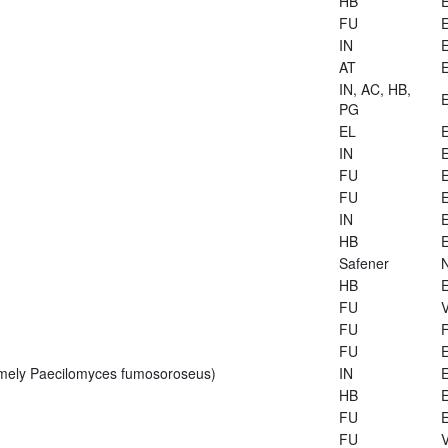
HB
E
FU
E
IN
E
AT
E
IN, AC, HB,
E
PG
EL
E
IN
E
FU
E
FU
E
IN
E
HB
E
Safener
HB
E
FU
V
FU
FU
E
rmely Paecilomyces fumosoroseus)
IN
E
HB
E
FU
E
FU
V