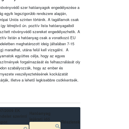
növényvédő szer hatóanyagok engedélyezése a
lág egyik legszigorúbb rendszere alapján,
rópai Uniós szinten történik. A tagállamok csak
 így létrejövő ún. pozitív lista hatóanyagaiból
szített növényvédő szereket engedélyezhetik. A
zitív listán a hatóanyag csak a vonatkozó EU
ndeletben meghatározott ideig (általában 7-15
ig) maradhat, utána felül kell vizsgálni. A
lyamatok együttes célja, hogy az egyes
szítmények forgalmazását és felhasználását oly
don szabályozzák, hogy az ember és
rnyezete veszélyeztetésének kockázatát
zárják, illetve a lehető legkisebbre csökkentsék.
07/2009 EK
Hatóanyag
delet szerinti
lejárati idő
apot
Részletek