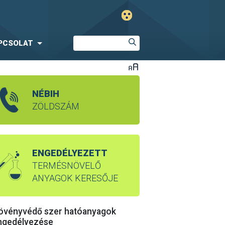
PCSOLAT
NÉBIH
ZÖLDSZÁM
ENGEDÉLYEZETT
TERMÉSNÖVELŐ
ANYAGOK KERESŐJE
övényvédő szer hatóanyagok
ngedélyezése