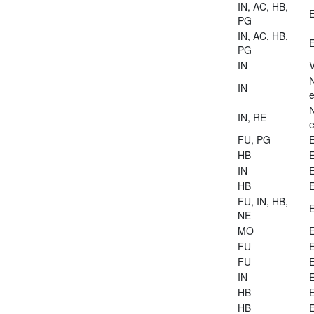
IN, AC, HB,
E
PG
IN, AC, HB,
E
PG
IN
V
IN
e
IN, RE
e
FU, PG
E
HB
E
IN
E
HB
E
FU, IN, HB,
E
NE
MO
E
FU
E
FU
E
IN
E
HB
E
HB
E