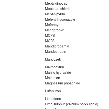
Meptyldinocap
Mepiquat chlorid
Mepanipyrim
Mefentrifluconazole
Mefenpyr
Mecoprop-P
MCPB
MCPA
Mandipropamid
Mandestrobin
Mancozeb
Maltodextrin
Maleic hydrazide
Malathion
Magnesium phosphide
Lufenuron
Limestone
Lime sulphur (calcium polysulphid)