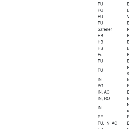
FU
E
PG
E
FU
V
FU
E
Safener
HB
E
HB
E
HB
E
Fu
E
FU
E
FU
e
IN
E
PG
E
IN, AC
E
IN, RO
E
IN
e
RE
FU, IN, AC
E