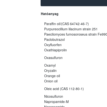
Hatóanyag
Paraffin oil/(CAS 64742-46-7)
Purpureocillium lilacinum strain 251
Paecilomyces fumosoroseus strain Fe99
Paclobutrazol
Oxyfluorfen
Oxathiapiprolin
Oxasulfuron
Oxamyl
Oryzalin
Orange oil
Onion oil
Oleic acid (CAS 112-80-1)
Nicosulfuron
Napropamide-M
Napropamide