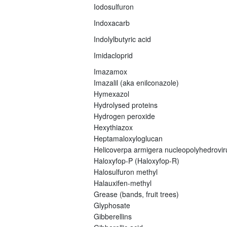
Iodosulfuron
Indoxacarb
Indolylbutyric acid
Imidacloprid
Imazamox
Imazalil (aka enilconazole)
Hymexazol
Hydrolysed proteins
Hydrogen peroxide
Hexythiazox
Heptamaloxyloglucan
Helicoverpa armigera nucleopolyhedrovi
Haloxyfop-P (Haloxyfop-R)
Halosulfuron methyl
Halauxifen-methyl
Grease (bands, fruit trees)
Glyphosate
Gibberellins