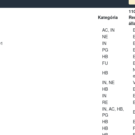
11
Kategória
Ren
áll
AC, IN
E
NE
E
01
IN
E
PG
E
HB
E
FU
E
HB
e
IN, NE
V
HB
E
IN
E
RE
E
IN, AC, HB,
E
PG
HB
E
HB
HB
E