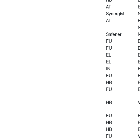
AT
E
Synergist
AT
E
-
Safener
FU
E
FU
E
EL
E
EL
E
IN
E
FU
HB
E
FU
E
HB
V
FU
E
HB
E
HB
E
FU
V