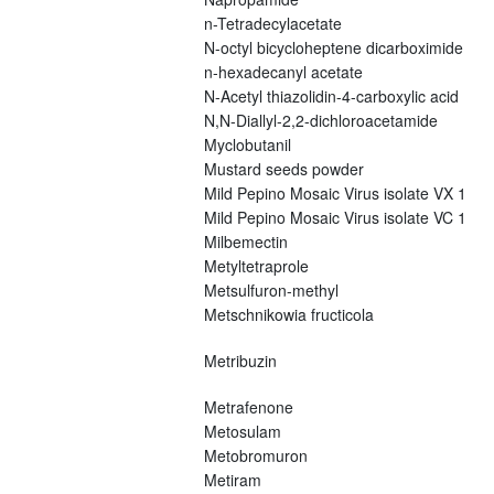
n-Tetradecylacetate
N-octyl bicycloheptene dicarboximide
n-hexadecanyl acetate
N-Acetyl thiazolidin-4-carboxylic acid
N,N-Diallyl-2,2-dichloroacetamide
Myclobutanil
Mustard seeds powder
Mild Pepino Mosaic Virus isolate VX 1
Mild Pepino Mosaic Virus isolate VC 1
Milbemectin
Metyltetraprole
Metsulfuron-methyl
Metschnikowia fructicola
Metribuzin
Metrafenone
Metosulam
Metobromuron
Metiram