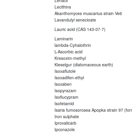
Lenacil
Lecithins
Akanthomyces muscarius strain Ve6
Lavandulyl senecioate
Lauric acid (CAS 143-07-7)
Laminarin
lambda-Cyhalothrin
L-Ascorbic acid
Kresoxim-methyl
Kieselgur (diatomaceous earth)
Isoxaflutole
Isoxadifen-ethyl
Isoxaben
Isopyrazam
Isoflucypram
Isofetamid
Isaria fumosorosea Apopka strain 97 (fo
Iron sulphate
Iprovalicarb
Ipconazole