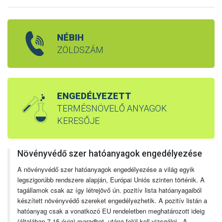
NÉBIH
ZÖLDSZÁM
ENGEDÉLYEZETT
TERMÉSNÖVELŐ ANYAGOK
KERESŐJE
Növényvédő szer hatóanyagok engedélyezése
A növényvédő szer hatóanyagok engedélyezése a világ egyik
legszigorúbb rendszere alapján, Európai Uniós szinten történik. A
tagállamok csak az így létrejövő ún. pozitív lista hatóanyagaiból
készített növényvédő szereket engedélyezhetik. A pozitív listán a
hatóanyag csak a vonatkozó EU rendeletben meghatározott ideig
(általában 7-15 évig) maradhat, utána felül kell vizsgálni. A