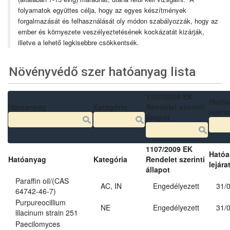
folyamatok együttes célja, hogy az egyes készítmények
forgalmazását és felhasználását oly módon szabályozzák, hogy az
ember és környezete veszélyeztetésének kockázatát kizárják,
illetve a lehető legkisebbre csökkentsék.
Növényvédő szer hatóanyag lista
1107/2009 EK
Ható
Hatóanyag
Kategória
Rendelet szerinti
lejára
állapot
1107/2009 EK
Ható
Hatóanyag
Kategória
Rendelet szerinti
lejára
állapot
Paraffin oil/(CAS
AC, IN
Engedélyezett
31/
64742-46-7)
Purpureocillium
NE
Engedélyezett
31/
lilacinum strain 251
Paecilomyces