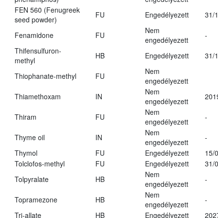
FEN 560 (Fenugreek
FU
Engedélyezett
31/
seed powder)
Nem
Fenamidone
FU
-
engedélyezett
Thifensulfuron-
HB
Engedélyezett
31/
methyl
Nem
Thiophanate-methyl
FU
engedélyezett
Nem
Thiamethoxam
IN
201
engedélyezett
Nem
Thiram
FU
-
engedélyezett
Nem
Thyme oil
IN
-
engedélyezett
Thymol
FU
Engedélyezett
15/
Tolclofos-methyl
FU
Engedélyezett
31/
Nem
Tolpyralate
HB
-
engedélyezett
Nem
Topramezone
HB
-
engedélyezett
Tri-allate
HB
Engedélyezett
202