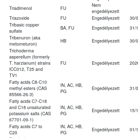
Nem
Triadimenol
FU
engedélyezett
Triazoxide
FU
Engedélyezett
30/
Tribasic copper
BA, FU
Engedélyezett
31/
sulfate
Tribenuron (aka
HB
Engedélyezett
30/
metometuron)
Trichoderma
asperellum (formerly
T. harzianum) strains
FU
Engedélyezett
202
ICC012, T25 and
TV1
Fatty acids C8-C10
IN, AC, HB,
methyl esters (CAS
Engedélyezett
31/
PG
85566-26-3)
Fatty acids C7-C18
and C18 unsaturated
IN, AC, HB,
Engedélyezett
15/
potassium salts (CAS
PG
67701-09-1)
Fatty acids C7 to
IN, AC, HB,
Engedélyezett
01/
C20
PG