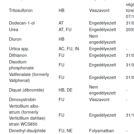
vég
Tritosulforon
HB
Visszavont
türe
07/
Dodecan-1-ol
AT
Engedélyezett
31/
Urea
AT, FU
Engedélyezett
203
Nem
Diuron
HB
engedélyezett
Urtica spp.
AC, FU, IN
Engedélyezett
-
Dithianon
FU
Engedélyezett
31/
Disodium
FU
Engedélyezett
31/
phosphonate
Valifenalate (formerly
FU
Engedélyezett
01/
Valiphenal)
Nem
Diquat (dibromide)
HB, DE
-
engedélyezett
Dimoxystrobin
FU
Visszavont
-
Verticillium albo-
atrum (formerly
FU
Engedélyezett
31/
Verticillium dahliae)
strain WCS850
Dimethyl disulphide
FU, NE
Folyamatban
-