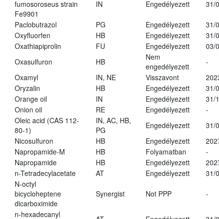
fumosoroseus strain
IN
Engedélyezett
31/
Fe9901
Paclobutrazol
PG
Engedélyezett
31/
Oxyfluorfen
HB
Engedélyezett
31/
Oxathiapiprolin
FU
Engedélyezett
03/
Nem
Oxasulfuron
HB
-
engedélyezett
Oxamyl
IN, NE
Visszavont
202
Oryzalin
HB
Engedélyezett
31/
Orange oil
IN
Engedélyezett
31/
Onion oil
RE
Engedélyezett
-
Oleic acid (CAS 112-
IN, AC, HB,
Engedélyezett
31/
80-1)
PG
Nicosulfuron
HB
Engedélyezett
202
Napropamide-M
HB
Folyamatban
-
Napropamide
HB
Engedélyezett
202
n-Tetradecylacetate
AT
Engedélyezett
31/
N-octyl
bicycloheptene
Synergist
Not PPP
-
dicarboximide
n-hexadecanyl