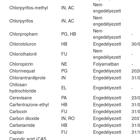
Nem
Chlorpyrifos-methyl
IN, AC
engedélyezett
Nem
Chlorpyrifos
IN, AC
engedélyezett
Nem
Chlorpropham
PG, HB
-
engedélyezett
Chlorotoluron
HB
Engedélyezett
30/
Nem
Chlorothalonil
FU
-
engedélyezett
Chloropicrin
NE
Folyamatban
-
Chlormequat
PG
Engedélyezett
202
Chlorantraniliprole
IN
Engedélyezett
31/
Chitosan
EL
Engedélyezett
-
hydrochloride
Cerevisane
PA
Engedélyezett
23/
Carfentrazone-ethyl
HB
Engedélyezett
31/
Carboxin
FU
Engedélyezett
31/
Carbon dioxide
IN, RO
Engedélyezett
203
Carbetamide
HB
Engedélyezett
31/
Captan
FU
Engedélyezett
31/
Caprylic acid (CAS