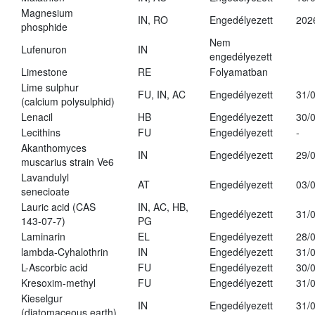
Magnesium
IN, RO
Engedélyezett
202
phosphide
Nem
Lufenuron
IN
engedélyezett
Limestone
RE
Folyamatban
Lime sulphur
FU, IN, AC
Engedélyezett
31/
(calcium polysulphid)
Lenacil
HB
Engedélyezett
30/
Lecithins
FU
Engedélyezett
-
Akanthomyces
IN
Engedélyezett
29/
muscarius strain Ve6
Lavandulyl
AT
Engedélyezett
03/
senecioate
Lauric acid (CAS
IN, AC, HB,
Engedélyezett
31/
143-07-7)
PG
Laminarin
EL
Engedélyezett
28/
lambda-Cyhalothrin
IN
Engedélyezett
31/
L-Ascorbic acid
FU
Engedélyezett
30/
Kresoxim-methyl
FU
Engedélyezett
31/
Kieselgur
IN
Engedélyezett
31/
(diatomaceous earth)