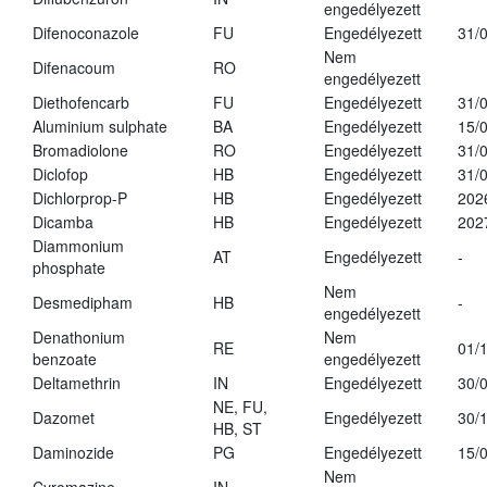
engedélyezett
Difenoconazole
FU
Engedélyezett
31/
Nem
Difenacoum
RO
engedélyezett
Diethofencarb
FU
Engedélyezett
31/
Aluminium sulphate
BA
Engedélyezett
15/
Bromadiolone
RO
Engedélyezett
31/
Diclofop
HB
Engedélyezett
31/
Dichlorprop-P
HB
Engedélyezett
202
Dicamba
HB
Engedélyezett
202
Diammonium
AT
Engedélyezett
-
phosphate
Nem
Desmedipham
HB
-
engedélyezett
Denathonium
Nem
RE
01/
benzoate
engedélyezett
Deltamethrin
IN
Engedélyezett
30/
NE, FU,
Dazomet
Engedélyezett
30/
HB, ST
Daminozide
PG
Engedélyezett
15/
Nem