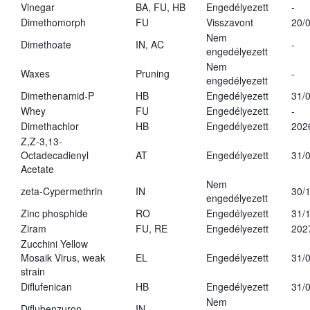
Vinegar
BA, FU, HB
Engedélyezett
-
Dimethomorph
FU
Visszavont
20/
Nem
Dimethoate
IN, AC
-
engedélyezett
Nem
Waxes
Pruning
-
engedélyezett
Dimethenamid-P
HB
Engedélyezett
31/
Whey
FU
Engedélyezett
-
Dimethachlor
HB
Engedélyezett
202
Z,Z-3,13-
Octadecadienyl
AT
Engedélyezett
31/
Acetate
Nem
zeta-Cypermethrin
IN
30/
engedélyezett
Zinc phosphide
RO
Engedélyezett
31/
Ziram
FU, RE
Engedélyezett
202
Zucchini Yellow
Mosaik Virus, weak
EL
Engedélyezett
31/
strain
Diflufenican
HB
Engedélyezett
31/
Nem
Diflubenzuron
IN