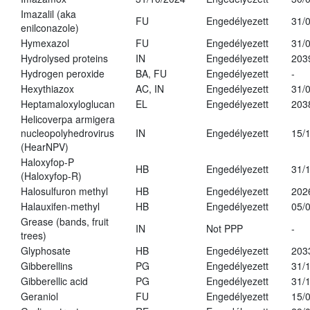
Imazalil (aka
FU
Engedélyezett
31/
enilconazole)
Hymexazol
FU
Engedélyezett
31/
Hydrolysed proteins
IN
Engedélyezett
203
Hydrogen peroxide
BA, FU
Engedélyezett
-
Hexythiazox
AC, IN
Engedélyezett
31/
Heptamaloxyloglucan
EL
Engedélyezett
203
Helicoverpa armigera
nucleopolyhedrovirus
IN
Engedélyezett
15/
(HearNPV)
Haloxyfop-P
HB
Engedélyezett
31/
(Haloxyfop-R)
Halosulfuron methyl
HB
Engedélyezett
202
Halauxifen-methyl
HB
Engedélyezett
05/
Grease (bands, fruit
IN
Not PPP
-
trees)
Glyphosate
HB
Engedélyezett
203
Gibberellins
PG
Engedélyezett
31/
Gibberellic acid
PG
Engedélyezett
31/
Geraniol
FU
Engedélyezett
15/