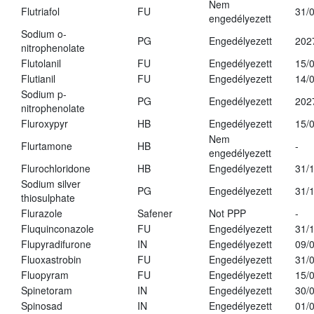
Nem
Flutriafol
FU
31/
engedélyezett
Sodium o-
PG
Engedélyezett
202
nitrophenolate
Flutolanil
FU
Engedélyezett
15/
Flutianil
FU
Engedélyezett
14/
Sodium p-
PG
Engedélyezett
202
nitrophenolate
Fluroxypyr
HB
Engedélyezett
15/
Nem
Flurtamone
HB
-
engedélyezett
Flurochloridone
HB
Engedélyezett
31/
Sodium silver
PG
Engedélyezett
31/
thiosulphate
Flurazole
Safener
Not PPP
-
Fluquinconazole
FU
Engedélyezett
31/
Flupyradifurone
IN
Engedélyezett
09/
Fluoxastrobin
FU
Engedélyezett
31/
Fluopyram
FU
Engedélyezett
15/
Spinetoram
IN
Engedélyezett
30/
Spinosad
IN
Engedélyezett
01/