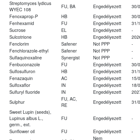
Streptomyces lydicus
FU, BA
Engedélyezett
30/
WYEC 108
Fenoxaprop-P
HB
Engedélyezett
30/
Fenhexamid
FU
Engedélyezett
31/
Sucrose
EL
Engedélyezett
-
Sulcotrione
HB
Engedélyezett
202
Fenclorim
Safener
Not PPP
-
Fenchlorazole-ethyl
Safener
Not PPP
-
Sulfaquinoxaline
Synergist
Not PPP
-
Fenbuconazole
FU
Engedélyezett
30/
Sulfosulfuron
HB
Engedélyezett
31/
Fenazaquin
AC
Engedélyezett
15/
Sulfoxaflor
IN
Engedélyezett
18/
Sulfuryl fluoride
IN
Engedélyezett
202
FU, AC,
Sulphur
Engedélyezett
31/
RE
Sweet Lupin (seeds),
Lupinus albus L.,
FU
Engedélyezett
-
germ., ext.
Sunflower oil
FU
Engedélyezett
-
Nem