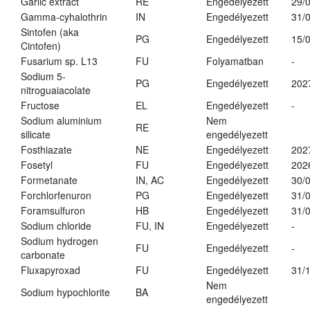
Garlic extract
RE
Engedélyezett
29/
Gamma-cyhalothrin
IN
Engedélyezett
31/
Sintofen (aka
PG
Engedélyezett
15/
Cintofen)
Fusarium sp. L13
FU
Folyamatban
-
Sodium 5-
PG
Engedélyezett
202
nitroguaiacolate
Fructose
EL
Engedélyezett
-
Sodium aluminium
Nem
RE
silicate
engedélyezett
Fosthiazate
NE
Engedélyezett
202
Fosetyl
FU
Engedélyezett
202
Formetanate
IN, AC
Engedélyezett
30/
Forchlorfenuron
PG
Engedélyezett
31/
Foramsulfuron
HB
Engedélyezett
31/
Sodium chloride
FU, IN
Engedélyezett
-
Sodium hydrogen
FU
Engedélyezett
-
carbonate
Fluxapyroxad
FU
Engedélyezett
31/
Nem
Sodium hypochlorite
BA
engedélyezett