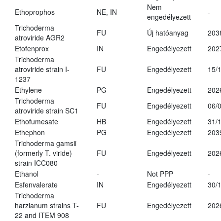
Nem
Ethoprophos
NE, IN
-
engedélyezett
Trichoderma
FU
Új hatóanyag
203
atroviride AGR2
Etofenprox
IN
Engedélyezett
202
Trichoderma
atroviride strain I-
FU
Engedélyezett
15/
1237
Ethylene
PG
Engedélyezett
202
Trichoderma
FU
Engedélyezett
06/
atroviride strain SC1
Ethofumesate
HB
Engedélyezett
31/
Ethephon
PG
Engedélyezett
203
Trichoderma gamsii
(formerly T. viride)
FU
Engedélyezett
202
strain ICC080
Ethanol
-
Not PPP
-
Esfenvalerate
IN
Engedélyezett
30/
Trichoderma
harzianum strains T-
FU
Engedélyezett
202
22 and ITEM 908