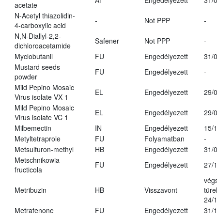
AT
Engedélyezett
31/
acetate
N-Acetyl thiazolidin-
-
Not PPP
-
4-carboxylic acid
N,N-Diallyl-2,2-
Safener
Not PPP
-
dichloroacetamide
Myclobutanil
FU
Engedélyezett
31/
Mustard seeds
FU
Engedélyezett
-
powder
Mild Pepino Mosaic
EL
Engedélyezett
29/
Virus isolate VX 1
Mild Pepino Mosaic
EL
Engedélyezett
29/
Virus isolate VC 1
Milbemectin
IN
Engedélyezett
15/
Metyltetraprole
FU
Folyamatban
-
Metsulfuron-methyl
HB
Engedélyezett
31/
Metschnikowia
FU
Engedélyezett
27/
fructicola
vég
Metribuzin
HB
Visszavont
türe
24/
Metrafenone
FU
Engedélyezett
31/