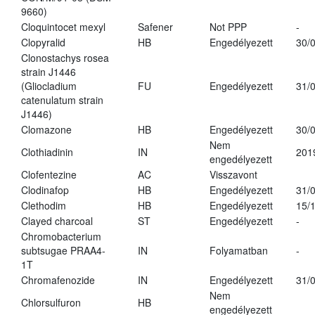
9660)
Cloquintocet mexyl
Safener
Not PPP
-
Clopyralid
HB
Engedélyezett
30/
Clonostachys rosea
strain J1446
(Gliocladium
FU
Engedélyezett
31/
catenulatum strain
J1446)
Clomazone
HB
Engedélyezett
30/
Nem
Clothiadinin
IN
201
engedélyezett
Clofentezine
AC
Visszavont
Clodinafop
HB
Engedélyezett
31/
Clethodim
HB
Engedélyezett
15/
Clayed charcoal
ST
Engedélyezett
-
Chromobacterium
subtsugae PRAA4-
IN
Folyamatban
-
1T
Chromafenozide
IN
Engedélyezett
31/
Nem
Chlorsulfuron
HB
engedélyezett