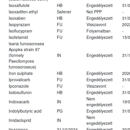
Isoxaflutole
HB
Engedélyezett
31/
Isoxadifen-ethyl
Safener
Not PPP
-
Isoxaben
HB
Engedélyezett
31/
Isopyrazam
FU
Visszavont
202
Isoflucypram
FU
Folyamatban
-
Isofetamid
FU
Engedélyezett
15/
Isaria fumosorosea
Apopka strain 97
(formely
IN
Engedélyezett
31/
Paecilomyces
fumosoroseus)
Iron sulphate
HB
Engedélyezett
202
Iprovalicarb
FU
Engedélyezett
31/
Ipconazole
FU
Visszavont
-
Iodosulfuron
HB
Engedélyezett
31/
Nem
Indoxacarb
IN
19/
engedélyezett
Indolylbutyric acid
PG
Engedélyezett
31/
Nem
Imidacloprid
IN
engedélyezett
Imazamox
31/10/2024
Engedélyezett
30/