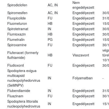
Nem
Spirodiclofen
AC, IN
engedélyezett
Spiromesifen
AC, IN
Engedélyezett
30/
Fluopicolide
FU
Engedélyezett
31/
Fluometuron
HB
Engedélyezett
15/
Spirotetramat
IN
Engedélyezett
30/
Flumioxazin
HB
Engedélyezett
30/
Flumetralin
PG
Engedélyezett
15/
Spiroxamine
FU
Engedélyezett
30/
vég
Flufenacet (formerly
HB
Visszavont
türe
fluthiamide)
10/
Fludioxonil
FU
Engedélyezett
30/
Spodoptera exigua
multicapsid
IN
Folyamatban
-
nucleopolyhedorvirus
(SeMNPV)
Flubendiamide
IN
Engedélyezett
31/
Fluazinam
FU
Engedélyezett
30/
Spodoptera littoralis
IN
Engedélyezett
15/
nucleopolyhedrovirus