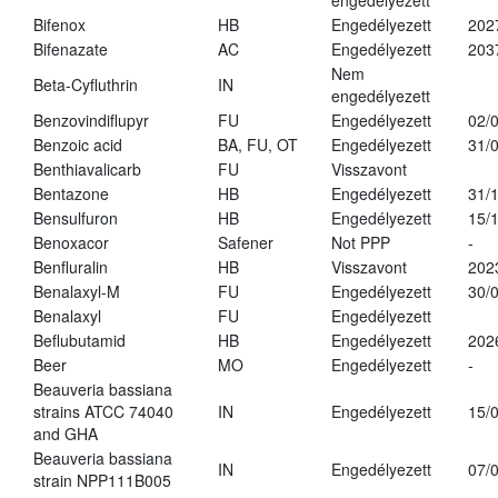
engedélyezett
Bifenox
HB
Engedélyezett
202
Bifenazate
AC
Engedélyezett
203
Nem
Beta-Cyfluthrin
IN
engedélyezett
Benzovindiflupyr
FU
Engedélyezett
02/
Benzoic acid
BA, FU, OT
Engedélyezett
31/
Benthiavalicarb
FU
Visszavont
Bentazone
HB
Engedélyezett
31/
Bensulfuron
HB
Engedélyezett
15/
Benoxacor
Safener
Not PPP
-
Benfluralin
HB
Visszavont
202
Benalaxyl-M
FU
Engedélyezett
30/
Benalaxyl
FU
Engedélyezett
Beflubutamid
HB
Engedélyezett
202
Beer
MO
Engedélyezett
-
Beauveria bassiana
strains ATCC 74040
IN
Engedélyezett
15/
and GHA
Beauveria bassiana
IN
Engedélyezett
07/
strain NPP111B005