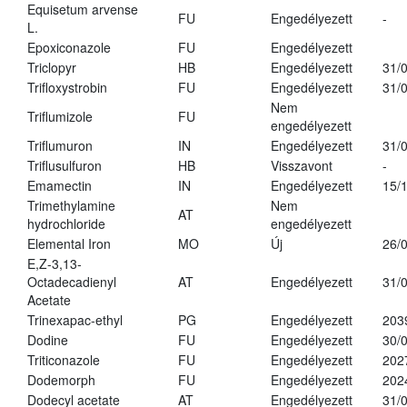
Equisetum arvense
FU
Engedélyezett
-
L.
Epoxiconazole
FU
Engedélyezett
Triclopyr
HB
Engedélyezett
31/
Trifloxystrobin
FU
Engedélyezett
31/
Nem
Triflumizole
FU
engedélyezett
Triflumuron
IN
Engedélyezett
31/
Triflusulfuron
HB
Visszavont
-
Emamectin
IN
Engedélyezett
15/
Trimethylamine
Nem
AT
hydrochloride
engedélyezett
Elemental Iron
MO
Új
26/
E,Z-3,13-
Octadecadienyl
AT
Engedélyezett
31/
Acetate
Trinexapac-ethyl
PG
Engedélyezett
203
Dodine
FU
Engedélyezett
30/
Triticonazole
FU
Engedélyezett
202
Dodemorph
FU
Engedélyezett
202
Dodecyl acetate
AT
Engedélyezett
31/