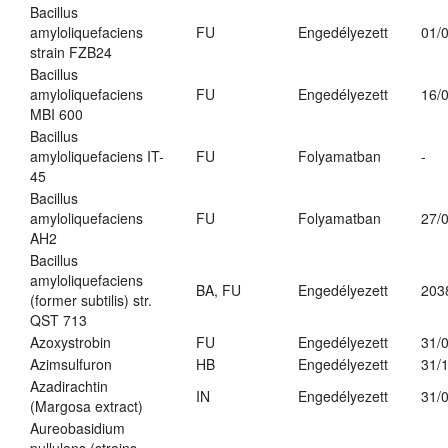
Bacillus
amyloliquefaciens
FU
Engedélyezett
01/
strain FZB24
Bacillus
amyloliquefaciens
FU
Engedélyezett
16/
MBI 600
Bacillus
amyloliquefaciens IT-
FU
Folyamatban
-
45
Bacillus
amyloliquefaciens
FU
Folyamatban
27/
AH2
Bacillus
amyloliquefaciens
BA, FU
Engedélyezett
203
(former subtilis) str.
QST 713
Azoxystrobin
FU
Engedélyezett
31/
Azimsulfuron
HB
Engedélyezett
31/
Azadirachtin
IN
Engedélyezett
31/
(Margosa extract)
Aureobasidium