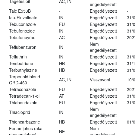
Tagetes oil
AC, IN
-
engedélyezett
Talc E553B
-
Engedélyezett
-
tau-Fluvalinate
IN
Engedélyezett
31/
Tebuconazole
FU
Engedélyezett
31/
Tebufenozide
IN
Engedélyezett
31/
Tebufenpyrad
AC
Engedélyezett
202
Nem
Teflubenzuron
IN
engedélyezett
Tefluthrin
IN
Engedélyezett
31/
Tembotrione
HB
Engedélyezett
31/
Terbuthylazine
HB
Engedélyezett
31/
Terpenoid blend
AC, IN
Visszavont
10/
QRD-460
Tetraconazole
FU
Engedélyezett
202
Tetradecan-1-ol
AT
Engedélyezett
31/
Thiabendazole
FU
Engedélyezett
31/
Nem
Thiacloprid
IN
engedélyezett
Thiencarbazone
HB
Engedélyezett
01/
Fenamiphos (aka
Nem
NE
phenamiphos)
engedélyezett