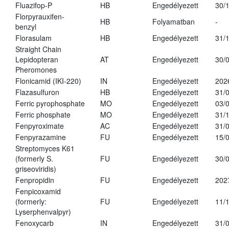
Fluazifop-P
HB
Engedélyezett
30/
Florpyrauxifen-
HB
Folyamatban
-
benzyl
Florasulam
HB
Engedélyezett
31/
Straight Chain
Lepidopteran
AT
Engedélyezett
30/
Pheromones
Flonicamid (IKI-220)
IN
Engedélyezett
202
Flazasulfuron
HB
Engedélyezett
31/
Ferric pyrophosphate
MO
Engedélyezett
03/
Ferric phosphate
MO
Engedélyezett
31/
Fenpyroximate
AC
Engedélyezett
31/
Fenpyrazamine
FU
Engedélyezett
15/
Streptomyces K61
(formerly S.
FU
Engedélyezett
30/
griseoviridis)
Fenpropidin
FU
Engedélyezett
202
Fenpicoxamid
(formerly:
FU
Engedélyezett
11/
Lyserphenvalpyr)
Fenoxycarb
IN
Engedélyezett
31/