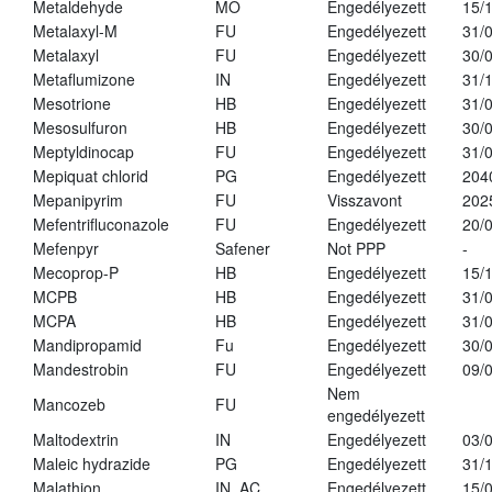
Metaldehyde
MO
Engedélyezett
15/
Metalaxyl-M
FU
Engedélyezett
31/
Metalaxyl
FU
Engedélyezett
30/
Metaflumizone
IN
Engedélyezett
31/
Mesotrione
HB
Engedélyezett
31/
Mesosulfuron
HB
Engedélyezett
30/
Meptyldinocap
FU
Engedélyezett
31/
Mepiquat chlorid
PG
Engedélyezett
204
Mepanipyrim
FU
Visszavont
202
Mefentrifluconazole
FU
Engedélyezett
20/
Mefenpyr
Safener
Not PPP
-
Mecoprop-P
HB
Engedélyezett
15/
MCPB
HB
Engedélyezett
31/
MCPA
HB
Engedélyezett
31/
Mandipropamid
Fu
Engedélyezett
30/
Mandestrobin
FU
Engedélyezett
09/
Nem
Mancozeb
FU
engedélyezett
Maltodextrin
IN
Engedélyezett
03/
Maleic hydrazide
PG
Engedélyezett
31/
Malathion
IN, AC
Engedélyezett
15/