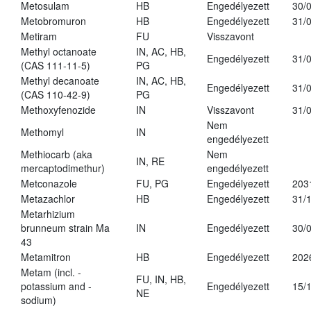
Metosulam
HB
Engedélyezett
30/
Metobromuron
HB
Engedélyezett
31/
Metiram
FU
Visszavont
Methyl octanoate
IN, AC, HB,
Engedélyezett
31/
(CAS 111-11-5)
PG
Methyl decanoate
IN, AC, HB,
Engedélyezett
31/
(CAS 110-42-9)
PG
Methoxyfenozide
IN
Visszavont
31/
Nem
Methomyl
IN
engedélyezett
Methiocarb (aka
Nem
IN, RE
mercaptodimethur)
engedélyezett
Metconazole
FU, PG
Engedélyezett
203
Metazachlor
HB
Engedélyezett
31/
Metarhizium
brunneum strain Ma
IN
Engedélyezett
30/
43
Metamitron
HB
Engedélyezett
202
Metam (incl. -
FU, IN, HB,
potassium and -
Engedélyezett
15/
NE
sodium)