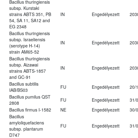
Bacillus thuringiensis
subsp. Kurstaki
strains ABTS 351, PB
IN
Engedélyezett
203
54, SA 11, SA12 and
EG 2348
Bacillus thuringiensis
subsp. Israeliensis
IN
Engedélyezett
203
(serotype H-14)
strain AM65-52
Bacillus thuringiensis
subsp. Aizawai
IN
Engedélyezett
203
strains ABTS-1857
and GC-91
Bacillus subtilis
FU
Engedélyezett
20/
IAB/BS03
Bacillus pumilus QST
FU
Engedélyezett
31/
2808
Bacillus firmus I-1582
NE
Engedélyezett
30/
Bacillus
amyloliquefaciens
FU
Engedélyezett
31/
subsp. plantarum
D747