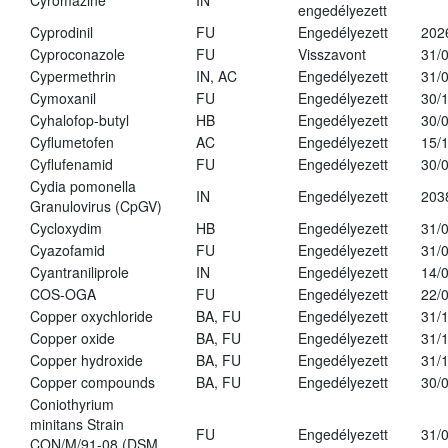
Cyromazine
IN
engedélyezett
Cyprodinil
FU
Engedélyezett
202
Cyproconazole
FU
Visszavont
31/
Cypermethrin
IN, AC
Engedélyezett
31/
Cymoxanil
FU
Engedélyezett
30/
Cyhalofop-butyl
HB
Engedélyezett
30/
Cyflumetofen
AC
Engedélyezett
15/
Cyflufenamid
FU
Engedélyezett
30/
Cydia pomonella
IN
Engedélyezett
203
Granulovirus (CpGV)
Cycloxydim
HB
Engedélyezett
31/
Cyazofamid
FU
Engedélyezett
31/
Cyantraniliprole
IN
Engedélyezett
14/
COS-OGA
FU
Engedélyezett
22/
Copper oxychloride
BA, FU
Engedélyezett
31/
Copper oxide
BA, FU
Engedélyezett
31/
Copper hydroxide
BA, FU
Engedélyezett
31/
Copper compounds
BA, FU
Engedélyezett
30/
Coniothyrium
minitans Strain
FU
Engedélyezett
31/
CON/M/91-08 (DSM