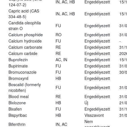
IN, AC, HB
Engedélyezett
15/
124-07-2)
Capric acid (CAS
IN, AC, HB
Engedélyezett
15/
334-48-5)
Candida oleophila
FU
Engedélyezett
31/
strain O
Calcium phosphide
RO
Engedélyezett
31/
Calcium hydroxide
FU
Engedélyezett
-
Calcium carbonate
RE
Engedélyezett
31/
Calcium carbide
RE
Engedélyezett
202
Buprofezin
AC, IN
Engedélyezett
15/
Bupirimate
FU
Engedélyezett
31/
Bromuconazole
FU
Engedélyezett
30/
Bromoxynil
HB
Engedélyezett
Boscalid (formerly
FU
Engedélyezett
31/
nicobifen)
Blood meal
RE
Engedélyezett
31/
Bixlozone
HB
Új
21/
Bixafen
FU
Engedélyezett
31/
Bispyribac
HB
Visszavont
31/
Nem
Bifenthrin
IN, AC