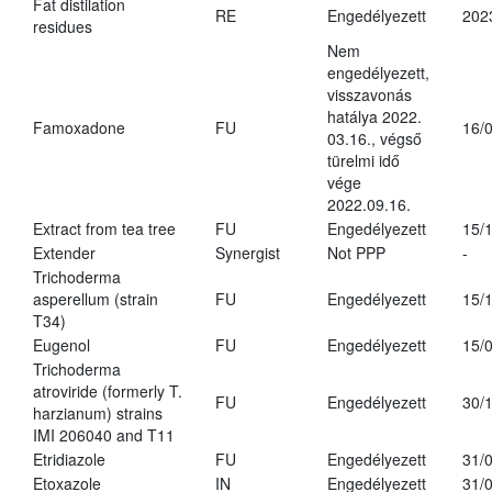
Fat distilation
RE
Engedélyezett
202
residues
Nem
engedélyezett,
visszavonás
hatálya 2022.
Famoxadone
FU
16/
03.16., végső
türelmi idő
vége
2022.09.16.
Extract from tea tree
FU
Engedélyezett
15/
Extender
Synergist
Not PPP
-
Trichoderma
asperellum (strain
FU
Engedélyezett
15/
T34)
Eugenol
FU
Engedélyezett
15/
Trichoderma
atroviride (formerly T.
FU
Engedélyezett
30/
harzianum) strains
IMI 206040 and T11
Etridiazole
FU
Engedélyezett
31/
Etoxazole
IN
Engedélyezett
31/