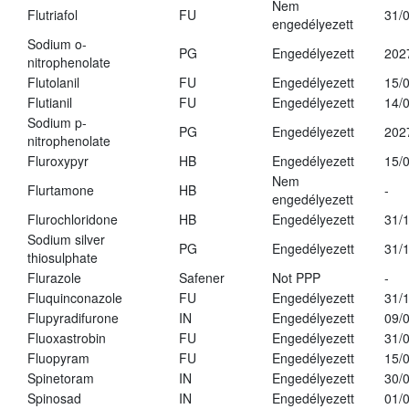
Nem
Flutriafol
FU
31/
engedélyezett
Sodium o-
PG
Engedélyezett
202
nitrophenolate
Flutolanil
FU
Engedélyezett
15/
Flutianil
FU
Engedélyezett
14/
Sodium p-
PG
Engedélyezett
202
nitrophenolate
Fluroxypyr
HB
Engedélyezett
15/
Nem
Flurtamone
HB
-
engedélyezett
Flurochloridone
HB
Engedélyezett
31/
Sodium silver
PG
Engedélyezett
31/
thiosulphate
Flurazole
Safener
Not PPP
-
Fluquinconazole
FU
Engedélyezett
31/
Flupyradifurone
IN
Engedélyezett
09/
Fluoxastrobin
FU
Engedélyezett
31/
Fluopyram
FU
Engedélyezett
15/
Spinetoram
IN
Engedélyezett
30/
Spinosad
IN
Engedélyezett
01/