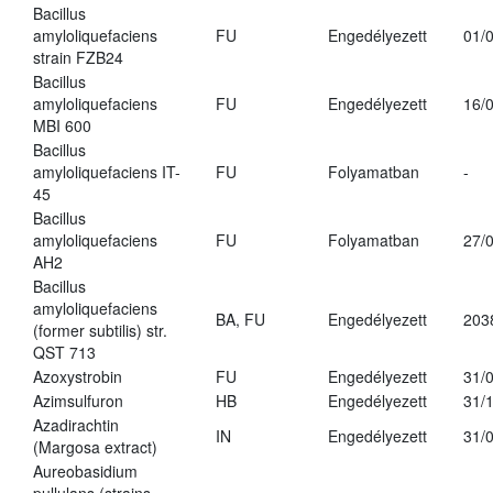
Bacillus
amyloliquefaciens
FU
Engedélyezett
01/
strain FZB24
Bacillus
amyloliquefaciens
FU
Engedélyezett
16/
MBI 600
Bacillus
amyloliquefaciens IT-
FU
Folyamatban
-
45
Bacillus
amyloliquefaciens
FU
Folyamatban
27/
AH2
Bacillus
amyloliquefaciens
BA, FU
Engedélyezett
203
(former subtilis) str.
QST 713
Azoxystrobin
FU
Engedélyezett
31/
Azimsulfuron
HB
Engedélyezett
31/
Azadirachtin
IN
Engedélyezett
31/
(Margosa extract)
Aureobasidium