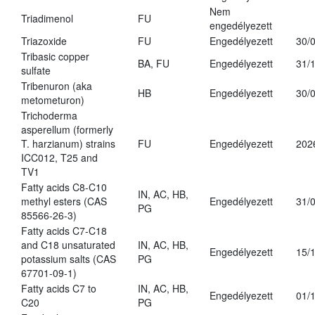
Nem
Triadimenol
FU
engedélyezett
Triazoxide
FU
Engedélyezett
30/
Tribasic copper
BA, FU
Engedélyezett
31/
sulfate
Tribenuron (aka
HB
Engedélyezett
30/
metometuron)
Trichoderma
asperellum (formerly
T. harzianum) strains
FU
Engedélyezett
202
ICC012, T25 and
TV1
Fatty acids C8-C10
IN, AC, HB,
methyl esters (CAS
Engedélyezett
31/
PG
85566-26-3)
Fatty acids C7-C18
and C18 unsaturated
IN, AC, HB,
Engedélyezett
15/
potassium salts (CAS
PG
67701-09-1)
Fatty acids C7 to
IN, AC, HB,
Engedélyezett
01/
C20
PG