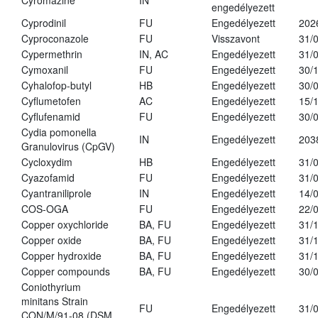
Cyromazine
IN
engedélyezett
Cyprodinil
FU
Engedélyezett
202
Cyproconazole
FU
Visszavont
31/
Cypermethrin
IN, AC
Engedélyezett
31/
Cymoxanil
FU
Engedélyezett
30/
Cyhalofop-butyl
HB
Engedélyezett
30/
Cyflumetofen
AC
Engedélyezett
15/
Cyflufenamid
FU
Engedélyezett
30/
Cydia pomonella
IN
Engedélyezett
203
Granulovirus (CpGV)
Cycloxydim
HB
Engedélyezett
31/
Cyazofamid
FU
Engedélyezett
31/
Cyantraniliprole
IN
Engedélyezett
14/
COS-OGA
FU
Engedélyezett
22/
Copper oxychloride
BA, FU
Engedélyezett
31/
Copper oxide
BA, FU
Engedélyezett
31/
Copper hydroxide
BA, FU
Engedélyezett
31/
Copper compounds
BA, FU
Engedélyezett
30/
Coniothyrium
minitans Strain
FU
Engedélyezett
31/
CON/M/91-08 (DSM