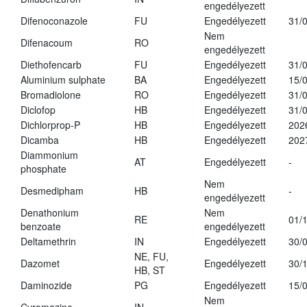
engedélyezett
Difenoconazole
FU
Engedélyezett
31/
Nem
Difenacoum
RO
engedélyezett
Diethofencarb
FU
Engedélyezett
31/
Aluminium sulphate
BA
Engedélyezett
15/
Bromadiolone
RO
Engedélyezett
31/
Diclofop
HB
Engedélyezett
31/
Dichlorprop-P
HB
Engedélyezett
202
Dicamba
HB
Engedélyezett
202
Diammonium
AT
Engedélyezett
-
phosphate
Nem
Desmedipham
HB
-
engedélyezett
Denathonium
Nem
RE
01/
benzoate
engedélyezett
Deltamethrin
IN
Engedélyezett
30/
NE, FU,
Dazomet
Engedélyezett
30/
HB, ST
Daminozide
PG
Engedélyezett
15/
Nem