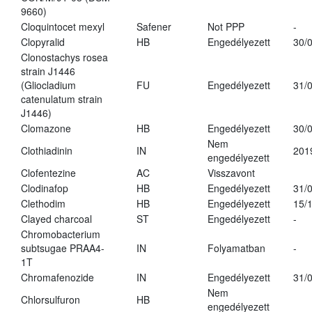
9660)
Cloquintocet mexyl
Safener
Not PPP
-
Clopyralid
HB
Engedélyezett
30/
Clonostachys rosea
strain J1446
(Gliocladium
FU
Engedélyezett
31/
catenulatum strain
J1446)
Clomazone
HB
Engedélyezett
30/
Nem
Clothiadinin
IN
201
engedélyezett
Clofentezine
AC
Visszavont
Clodinafop
HB
Engedélyezett
31/
Clethodim
HB
Engedélyezett
15/
Clayed charcoal
ST
Engedélyezett
-
Chromobacterium
subtsugae PRAA4-
IN
Folyamatban
-
1T
Chromafenozide
IN
Engedélyezett
31/
Nem
Chlorsulfuron
HB
engedélyezett