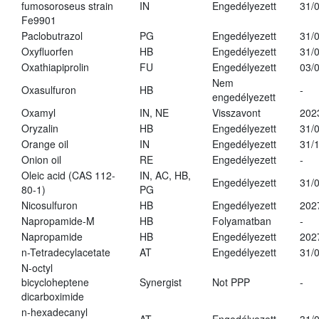
fumosoroseus strain
IN
Engedélyezett
31/
Fe9901
Paclobutrazol
PG
Engedélyezett
31/
Oxyfluorfen
HB
Engedélyezett
31/
Oxathiapiprolin
FU
Engedélyezett
03/
Nem
Oxasulfuron
HB
-
engedélyezett
Oxamyl
IN, NE
Visszavont
202
Oryzalin
HB
Engedélyezett
31/
Orange oil
IN
Engedélyezett
31/
Onion oil
RE
Engedélyezett
-
Oleic acid (CAS 112-
IN, AC, HB,
Engedélyezett
31/
80-1)
PG
Nicosulfuron
HB
Engedélyezett
202
Napropamide-M
HB
Folyamatban
-
Napropamide
HB
Engedélyezett
202
n-Tetradecylacetate
AT
Engedélyezett
31/
N-octyl
bicycloheptene
Synergist
Not PPP
-
dicarboximide
n-hexadecanyl