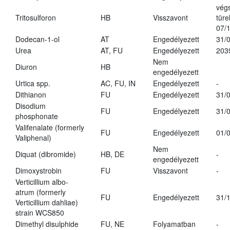
vég
Tritosulforon
HB
Visszavont
türe
07/
Dodecan-1-ol
AT
Engedélyezett
31/
Urea
AT, FU
Engedélyezett
203
Nem
Diuron
HB
engedélyezett
Urtica spp.
AC, FU, IN
Engedélyezett
-
Dithianon
FU
Engedélyezett
31/
Disodium
FU
Engedélyezett
31/
phosphonate
Valifenalate (formerly
FU
Engedélyezett
01/
Valiphenal)
Nem
Diquat (dibromide)
HB, DE
-
engedélyezett
Dimoxystrobin
FU
Visszavont
-
Verticillium albo-
atrum (formerly
FU
Engedélyezett
31/
Verticillium dahliae)
strain WCS850
Dimethyl disulphide
FU, NE
Folyamatban
-