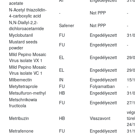
AT
Engedélyezett
31/
acetate
N-Acetyl thiazolidin-
-
Not PPP
-
4-carboxylic acid
N,N-Diallyl-2,2-
Safener
Not PPP
-
dichloroacetamide
Myclobutanil
FU
Engedélyezett
31/
Mustard seeds
FU
Engedélyezett
-
powder
Mild Pepino Mosaic
EL
Engedélyezett
29/
Virus isolate VX 1
Mild Pepino Mosaic
EL
Engedélyezett
29/
Virus isolate VC 1
Milbemectin
IN
Engedélyezett
15/
Metyltetraprole
FU
Folyamatban
-
Metsulfuron-methyl
HB
Engedélyezett
31/
Metschnikowia
FU
Engedélyezett
27/
fructicola
vég
Metribuzin
HB
Visszavont
türe
24/
Metrafenone
FU
Engedélyezett
31/