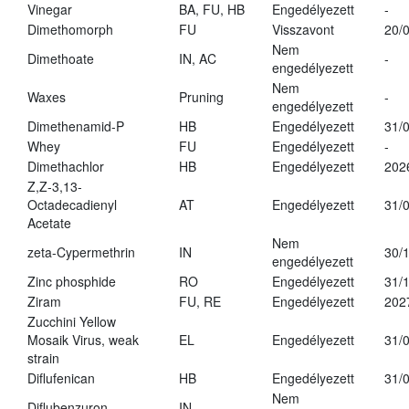
Vinegar
BA, FU, HB
Engedélyezett
-
Dimethomorph
FU
Visszavont
20/
Nem
Dimethoate
IN, AC
-
engedélyezett
Nem
Waxes
Pruning
-
engedélyezett
Dimethenamid-P
HB
Engedélyezett
31/
Whey
FU
Engedélyezett
-
Dimethachlor
HB
Engedélyezett
202
Z,Z-3,13-
Octadecadienyl
AT
Engedélyezett
31/
Acetate
Nem
zeta-Cypermethrin
IN
30/
engedélyezett
Zinc phosphide
RO
Engedélyezett
31/
Ziram
FU, RE
Engedélyezett
202
Zucchini Yellow
Mosaik Virus, weak
EL
Engedélyezett
31/
strain
Diflufenican
HB
Engedélyezett
31/
Nem
Diflubenzuron
IN