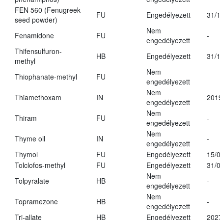
FEN 560 (Fenugreek
FU
Engedélyezett
31/
seed powder)
Nem
Fenamidone
FU
-
engedélyezett
Thifensulfuron-
HB
Engedélyezett
31/
methyl
Nem
Thiophanate-methyl
FU
engedélyezett
Nem
Thiamethoxam
IN
201
engedélyezett
Nem
Thiram
FU
-
engedélyezett
Nem
Thyme oil
IN
-
engedélyezett
Thymol
FU
Engedélyezett
15/
Tolclofos-methyl
FU
Engedélyezett
31/
Nem
Tolpyralate
HB
-
engedélyezett
Nem
Topramezone
HB
-
engedélyezett
Tri-allate
HB
Engedélyezett
202