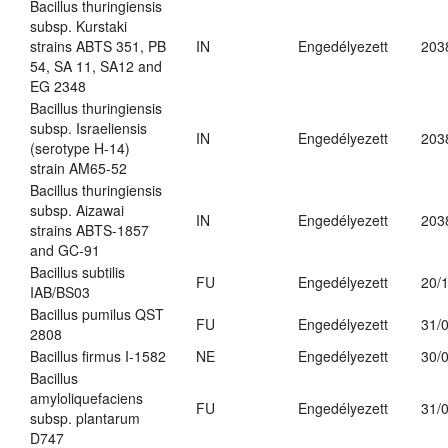
Bacillus thuringiensis
subsp. Kurstaki
strains ABTS 351, PB
IN
Engedélyezett
203
54, SA 11, SA12 and
EG 2348
Bacillus thuringiensis
subsp. Israeliensis
IN
Engedélyezett
203
(serotype H-14)
strain AM65-52
Bacillus thuringiensis
subsp. Aizawai
IN
Engedélyezett
203
strains ABTS-1857
and GC-91
Bacillus subtilis
FU
Engedélyezett
20/
IAB/BS03
Bacillus pumilus QST
FU
Engedélyezett
31/
2808
Bacillus firmus I-1582
NE
Engedélyezett
30/
Bacillus
amyloliquefaciens
FU
Engedélyezett
31/
subsp. plantarum
D747