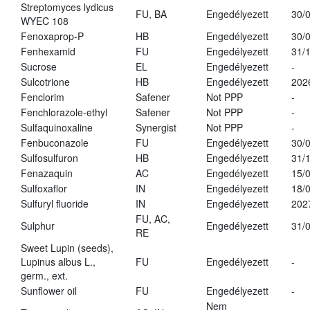
Streptomyces lydicus
FU, BA
Engedélyezett
30/
WYEC 108
Fenoxaprop-P
HB
Engedélyezett
30/
Fenhexamid
FU
Engedélyezett
31/
Sucrose
EL
Engedélyezett
-
Sulcotrione
HB
Engedélyezett
202
Fenclorim
Safener
Not PPP
-
Fenchlorazole-ethyl
Safener
Not PPP
-
Sulfaquinoxaline
Synergist
Not PPP
-
Fenbuconazole
FU
Engedélyezett
30/
Sulfosulfuron
HB
Engedélyezett
31/
Fenazaquin
AC
Engedélyezett
15/
Sulfoxaflor
IN
Engedélyezett
18/
Sulfuryl fluoride
IN
Engedélyezett
202
FU, AC,
Sulphur
Engedélyezett
31/
RE
Sweet Lupin (seeds),
Lupinus albus L.,
FU
Engedélyezett
-
germ., ext.
Sunflower oil
FU
Engedélyezett
-
Nem