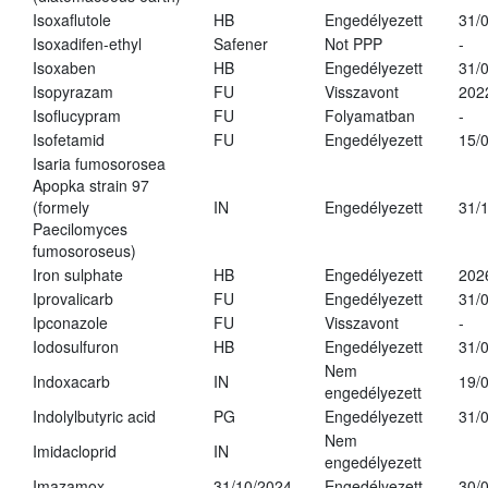
Isoxaflutole
HB
Engedélyezett
31/
Isoxadifen-ethyl
Safener
Not PPP
-
Isoxaben
HB
Engedélyezett
31/
Isopyrazam
FU
Visszavont
202
Isoflucypram
FU
Folyamatban
-
Isofetamid
FU
Engedélyezett
15/
Isaria fumosorosea
Apopka strain 97
(formely
IN
Engedélyezett
31/
Paecilomyces
fumosoroseus)
Iron sulphate
HB
Engedélyezett
202
Iprovalicarb
FU
Engedélyezett
31/
Ipconazole
FU
Visszavont
-
Iodosulfuron
HB
Engedélyezett
31/
Nem
Indoxacarb
IN
19/
engedélyezett
Indolylbutyric acid
PG
Engedélyezett
31/
Nem
Imidacloprid
IN
engedélyezett
Imazamox
31/10/2024
Engedélyezett
30/