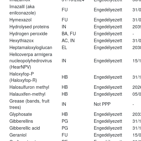
Imazalil (aka
FU
Engedélyezett
31/
enilconazole)
Hymexazol
FU
Engedélyezett
31/
Hydrolysed proteins
IN
Engedélyezett
203
Hydrogen peroxide
BA, FU
Engedélyezett
-
Hexythiazox
AC, IN
Engedélyezett
31/
Heptamaloxyloglucan
EL
Engedélyezett
203
Helicoverpa armigera
nucleopolyhedrovirus
IN
Engedélyezett
15/
(HearNPV)
Haloxyfop-P
HB
Engedélyezett
31/
(Haloxyfop-R)
Halosulfuron methyl
HB
Engedélyezett
202
Halauxifen-methyl
HB
Engedélyezett
05/
Grease (bands, fruit
IN
Not PPP
-
trees)
Glyphosate
HB
Engedélyezett
203
Gibberellins
PG
Engedélyezett
31/
Gibberellic acid
PG
Engedélyezett
31/
Geraniol
FU
Engedélyezett
15/