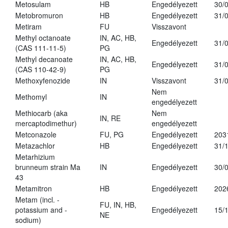
Metosulam
HB
Engedélyezett
30/
Metobromuron
HB
Engedélyezett
31/
Metiram
FU
Visszavont
Methyl octanoate
IN, AC, HB,
Engedélyezett
31/
(CAS 111-11-5)
PG
Methyl decanoate
IN, AC, HB,
Engedélyezett
31/
(CAS 110-42-9)
PG
Methoxyfenozide
IN
Visszavont
31/
Nem
Methomyl
IN
engedélyezett
Methiocarb (aka
Nem
IN, RE
mercaptodimethur)
engedélyezett
Metconazole
FU, PG
Engedélyezett
203
Metazachlor
HB
Engedélyezett
31/
Metarhizium
brunneum strain Ma
IN
Engedélyezett
30/
43
Metamitron
HB
Engedélyezett
202
Metam (incl. -
FU, IN, HB,
potassium and -
Engedélyezett
15/
NE
sodium)