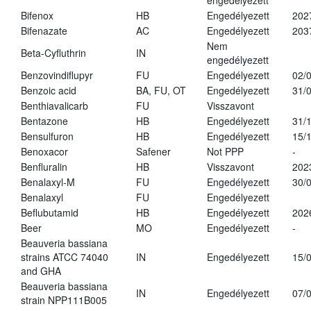
engedélyezett
Bifenox
HB
Engedélyezett
202
Bifenazate
AC
Engedélyezett
203
Nem
Beta-Cyfluthrin
IN
engedélyezett
Benzovindiflupyr
FU
Engedélyezett
02/
Benzoic acid
BA, FU, OT
Engedélyezett
31/
Benthiavalicarb
FU
Visszavont
Bentazone
HB
Engedélyezett
31/
Bensulfuron
HB
Engedélyezett
15/
Benoxacor
Safener
Not PPP
-
Benfluralin
HB
Visszavont
202
Benalaxyl-M
FU
Engedélyezett
30/
Benalaxyl
FU
Engedélyezett
Beflubutamid
HB
Engedélyezett
202
Beer
MO
Engedélyezett
-
Beauveria bassiana
strains ATCC 74040
IN
Engedélyezett
15/
and GHA
Beauveria bassiana
IN
Engedélyezett
07/
strain NPP111B005