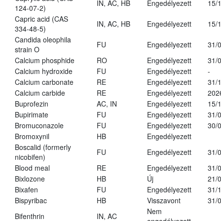
IN, AC, HB
Engedélyezett
15/
124-07-2)
Capric acid (CAS
IN, AC, HB
Engedélyezett
15/
334-48-5)
Candida oleophila
FU
Engedélyezett
31/
strain O
Calcium phosphide
RO
Engedélyezett
31/
Calcium hydroxide
FU
Engedélyezett
-
Calcium carbonate
RE
Engedélyezett
31/
Calcium carbide
RE
Engedélyezett
202
Buprofezin
AC, IN
Engedélyezett
15/
Bupirimate
FU
Engedélyezett
31/
Bromuconazole
FU
Engedélyezett
30/
Bromoxynil
HB
Engedélyezett
Boscalid (formerly
FU
Engedélyezett
31/
nicobifen)
Blood meal
RE
Engedélyezett
31/
Bixlozone
HB
Új
21/
Bixafen
FU
Engedélyezett
31/
Bispyribac
HB
Visszavont
31/
Nem
Bifenthrin
IN, AC