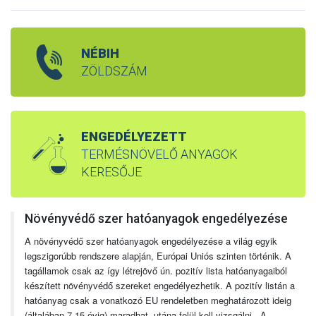
NÉBIH
ZÖLDSZÁM
ENGEDÉLYEZETT
TERMÉSNÖVELŐ ANYAGOK
KERESŐJE
Növényvédő szer hatóanyagok engedélyezése
A növényvédő szer hatóanyagok engedélyezése a világ egyik
legszigorúbb rendszere alapján, Európai Uniós szinten történik. A
tagállamok csak az így létrejövő ún. pozitív lista hatóanyagaiból
készített növényvédő szereket engedélyezhetik. A pozitív listán a
hatóanyag csak a vonatkozó EU rendeletben meghatározott ideig
(általában 7-15 évig) maradhat, utána felül kell vizsgálni. A