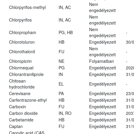
Nem
Chlorpyrifos-methyl
IN, AC
engedélyezett
Nem
Chlorpyrifos
IN, AC
engedélyezett
Nem
Chlorpropham
PG, HB
-
engedélyezett
Chlorotoluron
HB
Engedélyezett
30/
Nem
Chlorothalonil
FU
-
engedélyezett
Chloropicrin
NE
Folyamatban
-
Chlormequat
PG
Engedélyezett
202
Chlorantraniliprole
IN
Engedélyezett
31/
Chitosan
EL
Engedélyezett
-
hydrochloride
Cerevisane
PA
Engedélyezett
23/
Carfentrazone-ethyl
HB
Engedélyezett
31/
Carboxin
FU
Engedélyezett
31/
Carbon dioxide
IN, RO
Engedélyezett
203
Carbetamide
HB
Engedélyezett
31/
Captan
FU
Engedélyezett
31/
Caprylic acid (CAS