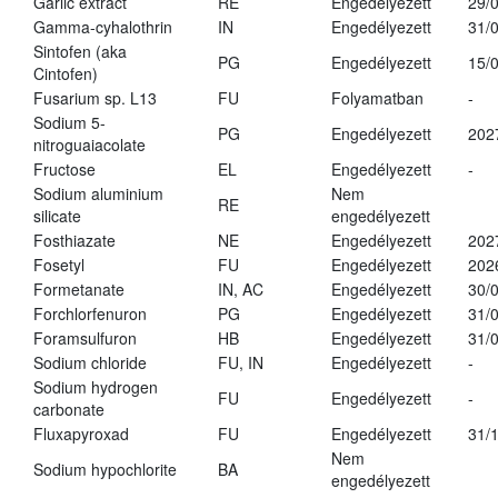
Garlic extract
RE
Engedélyezett
29/
Gamma-cyhalothrin
IN
Engedélyezett
31/
Sintofen (aka
PG
Engedélyezett
15/
Cintofen)
Fusarium sp. L13
FU
Folyamatban
-
Sodium 5-
PG
Engedélyezett
202
nitroguaiacolate
Fructose
EL
Engedélyezett
-
Sodium aluminium
Nem
RE
silicate
engedélyezett
Fosthiazate
NE
Engedélyezett
202
Fosetyl
FU
Engedélyezett
202
Formetanate
IN, AC
Engedélyezett
30/
Forchlorfenuron
PG
Engedélyezett
31/
Foramsulfuron
HB
Engedélyezett
31/
Sodium chloride
FU, IN
Engedélyezett
-
Sodium hydrogen
FU
Engedélyezett
-
carbonate
Fluxapyroxad
FU
Engedélyezett
31/
Nem
Sodium hypochlorite
BA
engedélyezett