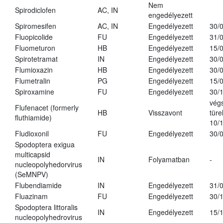
Nem
Spirodiclofen
AC, IN
engedélyezett
Spiromesifen
AC, IN
Engedélyezett
30/
Fluopicolide
FU
Engedélyezett
31/
Fluometuron
HB
Engedélyezett
15/
Spirotetramat
IN
Engedélyezett
30/
Flumioxazin
HB
Engedélyezett
30/
Flumetralin
PG
Engedélyezett
15/
Spiroxamine
FU
Engedélyezett
30/
vég
Flufenacet (formerly
HB
Visszavont
türe
fluthiamide)
10/
Fludioxonil
FU
Engedélyezett
30/
Spodoptera exigua
multicapsid
IN
Folyamatban
-
nucleopolyhedorvirus
(SeMNPV)
Flubendiamide
IN
Engedélyezett
31/
Fluazinam
FU
Engedélyezett
30/
Spodoptera littoralis
IN
Engedélyezett
15/
nucleopolyhedrovirus