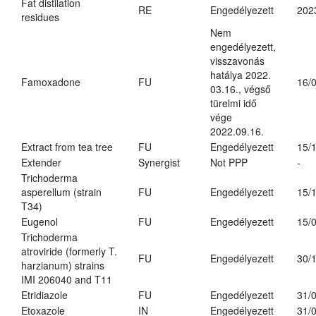
Fat distilation
RE
Engedélyezett
202
residues
Nem
engedélyezett,
visszavonás
hatálya 2022.
Famoxadone
FU
16/
03.16., végső
türelmi idő
vége
2022.09.16.
Extract from tea tree
FU
Engedélyezett
15/
Extender
Synergist
Not PPP
-
Trichoderma
asperellum (strain
FU
Engedélyezett
15/
T34)
Eugenol
FU
Engedélyezett
15/
Trichoderma
atroviride (formerly T.
FU
Engedélyezett
30/
harzianum) strains
IMI 206040 and T11
Etridiazole
FU
Engedélyezett
31/
Etoxazole
IN
Engedélyezett
31/