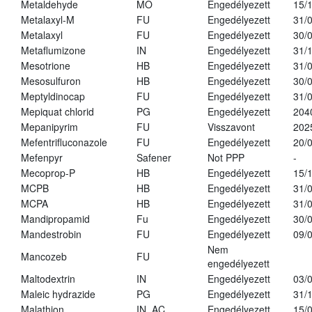
Metaldehyde
MO
Engedélyezett
15/
Metalaxyl-M
FU
Engedélyezett
31/
Metalaxyl
FU
Engedélyezett
30/
Metaflumizone
IN
Engedélyezett
31/
Mesotrione
HB
Engedélyezett
31/
Mesosulfuron
HB
Engedélyezett
30/
Meptyldinocap
FU
Engedélyezett
31/
Mepiquat chlorid
PG
Engedélyezett
204
Mepanipyrim
FU
Visszavont
202
Mefentrifluconazole
FU
Engedélyezett
20/
Mefenpyr
Safener
Not PPP
-
Mecoprop-P
HB
Engedélyezett
15/
MCPB
HB
Engedélyezett
31/
MCPA
HB
Engedélyezett
31/
Mandipropamid
Fu
Engedélyezett
30/
Mandestrobin
FU
Engedélyezett
09/
Nem
Mancozeb
FU
engedélyezett
Maltodextrin
IN
Engedélyezett
03/
Maleic hydrazide
PG
Engedélyezett
31/
Malathion
IN, AC
Engedélyezett
15/