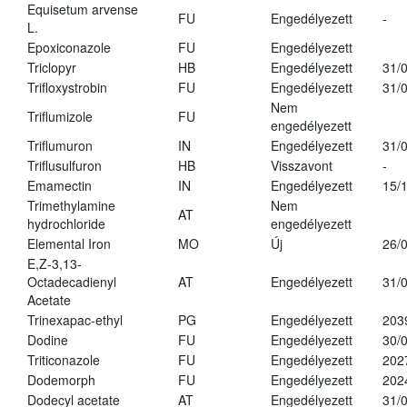
Equisetum arvense
FU
Engedélyezett
-
L.
Epoxiconazole
FU
Engedélyezett
Triclopyr
HB
Engedélyezett
31/
Trifloxystrobin
FU
Engedélyezett
31/
Nem
Triflumizole
FU
engedélyezett
Triflumuron
IN
Engedélyezett
31/
Triflusulfuron
HB
Visszavont
-
Emamectin
IN
Engedélyezett
15/
Trimethylamine
Nem
AT
hydrochloride
engedélyezett
Elemental Iron
MO
Új
26/
E,Z-3,13-
Octadecadienyl
AT
Engedélyezett
31/
Acetate
Trinexapac-ethyl
PG
Engedélyezett
203
Dodine
FU
Engedélyezett
30/
Triticonazole
FU
Engedélyezett
202
Dodemorph
FU
Engedélyezett
202
Dodecyl acetate
AT
Engedélyezett
31/