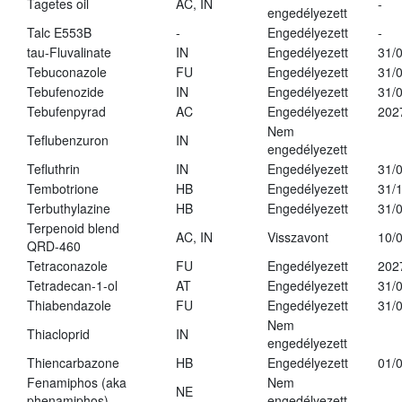
Tagetes oil
AC, IN
-
engedélyezett
Talc E553B
-
Engedélyezett
-
tau-Fluvalinate
IN
Engedélyezett
31/
Tebuconazole
FU
Engedélyezett
31/
Tebufenozide
IN
Engedélyezett
31/
Tebufenpyrad
AC
Engedélyezett
202
Nem
Teflubenzuron
IN
engedélyezett
Tefluthrin
IN
Engedélyezett
31/
Tembotrione
HB
Engedélyezett
31/
Terbuthylazine
HB
Engedélyezett
31/
Terpenoid blend
AC, IN
Visszavont
10/
QRD-460
Tetraconazole
FU
Engedélyezett
202
Tetradecan-1-ol
AT
Engedélyezett
31/
Thiabendazole
FU
Engedélyezett
31/
Nem
Thiacloprid
IN
engedélyezett
Thiencarbazone
HB
Engedélyezett
01/
Fenamiphos (aka
Nem
NE
phenamiphos)
engedélyezett