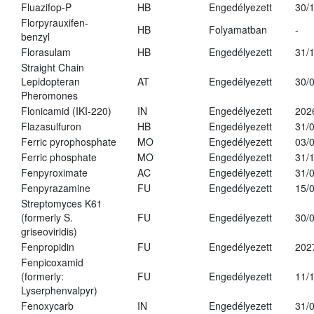
Fluazifop-P
HB
Engedélyezett
30/
Florpyrauxifen-
HB
Folyamatban
-
benzyl
Florasulam
HB
Engedélyezett
31/
Straight Chain
Lepidopteran
AT
Engedélyezett
30/
Pheromones
Flonicamid (IKI-220)
IN
Engedélyezett
202
Flazasulfuron
HB
Engedélyezett
31/
Ferric pyrophosphate
MO
Engedélyezett
03/
Ferric phosphate
MO
Engedélyezett
31/
Fenpyroximate
AC
Engedélyezett
31/
Fenpyrazamine
FU
Engedélyezett
15/
Streptomyces K61
(formerly S.
FU
Engedélyezett
30/
griseoviridis)
Fenpropidin
FU
Engedélyezett
202
Fenpicoxamid
(formerly:
FU
Engedélyezett
11/
Lyserphenvalpyr)
Fenoxycarb
IN
Engedélyezett
31/