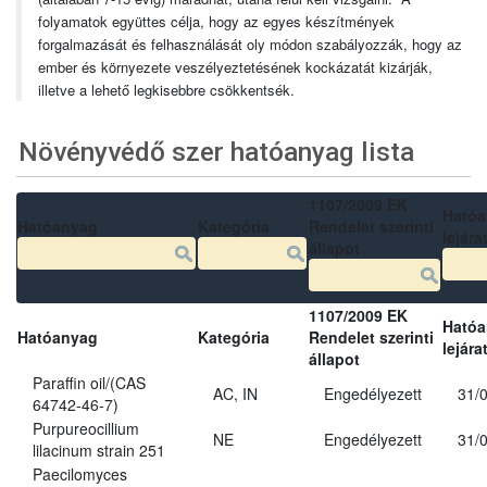
folyamatok együttes célja, hogy az egyes készítmények
forgalmazását és felhasználását oly módon szabályozzák, hogy az
ember és környezete veszélyeztetésének kockázatát kizárják,
illetve a lehető legkisebbre csökkentsék.
Növényvédő szer hatóanyag lista
1107/2009 EK
Ható
Hatóanyag
Kategória
Rendelet szerinti
lejára
állapot
1107/2009 EK
Ható
Hatóanyag
Kategória
Rendelet szerinti
lejára
állapot
Paraffin oil/(CAS
AC, IN
Engedélyezett
31/
64742-46-7)
Purpureocillium
NE
Engedélyezett
31/
lilacinum strain 251
Paecilomyces