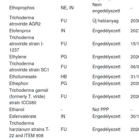
Nem
Ethoprophos
NE, IN
-
engedélyezett
Trichoderma
FU
Új hatóanyag
203
atroviride AGR2
Etofenprox
IN
Engedélyezett
202
Trichoderma
atroviride strain I-
FU
Engedélyezett
15/
1237
Ethylene
PG
Engedélyezett
202
Trichoderma
FU
Engedélyezett
06/
atroviride strain SC1
Ethofumesate
HB
Engedélyezett
31/
Ethephon
PG
Engedélyezett
203
Trichoderma gamsii
(formerly T. viride)
FU
Engedélyezett
202
strain ICC080
Ethanol
-
Not PPP
-
Esfenvalerate
IN
Engedélyezett
30/
Trichoderma
harzianum strains T-
FU
Engedélyezett
202
22 and ITEM 908