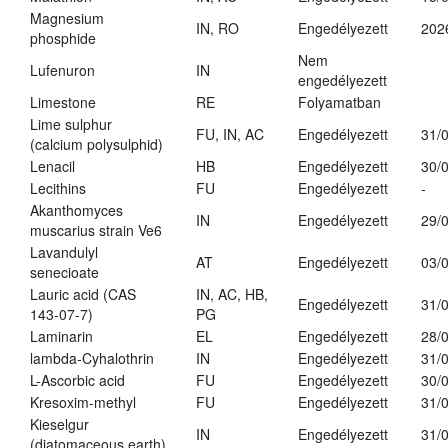
Magnesium
IN, RO
Engedélyezett
202
phosphide
Nem
Lufenuron
IN
engedélyezett
Limestone
RE
Folyamatban
Lime sulphur
FU, IN, AC
Engedélyezett
31/
(calcium polysulphid)
Lenacil
HB
Engedélyezett
30/
Lecithins
FU
Engedélyezett
-
Akanthomyces
IN
Engedélyezett
29/
muscarius strain Ve6
Lavandulyl
AT
Engedélyezett
03/
senecioate
Lauric acid (CAS
IN, AC, HB,
Engedélyezett
31/
143-07-7)
PG
Laminarin
EL
Engedélyezett
28/
lambda-Cyhalothrin
IN
Engedélyezett
31/
L-Ascorbic acid
FU
Engedélyezett
30/
Kresoxim-methyl
FU
Engedélyezett
31/
Kieselgur
IN
Engedélyezett
31/
(diatomaceous earth)