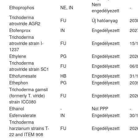
Nem
Ethoprophos
NE, IN
-
engedélyezett
Trichoderma
FU
Új hatóanyag
203
atroviride AGR2
Etofenprox
IN
Engedélyezett
202
Trichoderma
atroviride strain I-
FU
Engedélyezett
15/
1237
Ethylene
PG
Engedélyezett
202
Trichoderma
FU
Engedélyezett
06/
atroviride strain SC1
Ethofumesate
HB
Engedélyezett
31/
Ethephon
PG
Engedélyezett
203
Trichoderma gamsii
(formerly T. viride)
FU
Engedélyezett
202
strain ICC080
Ethanol
-
Not PPP
-
Esfenvalerate
IN
Engedélyezett
30/
Trichoderma
harzianum strains T-
FU
Engedélyezett
202
22 and ITEM 908