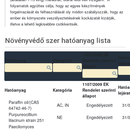
folyamatok együttes célja, hogy az egyes készítmények
forgalmazását és felhasználását oly módon szabályozzák, hogy az
ember és környezete veszélyeztetésének kockázatát kizárják,
illetve a lehető legkisebbre csökkentsék.
Növényvédő szer hatóanyag lista
1107/2009 EK
Ható
Hatóanyag
Kategória
Rendelet szerinti
lejára
állapot
1107/2009 EK
Ható
Hatóanyag
Kategória
Rendelet szerinti
lejára
állapot
Paraffin oil/(CAS
AC, IN
Engedélyezett
31/
64742-46-7)
Purpureocillium
NE
Engedélyezett
31/
lilacinum strain 251
Paecilomyces