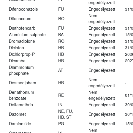
engedélyezett
Difenoconazole
FU
Engedélyezett
31/
Nem
Difenacoum
RO
engedélyezett
Diethofencarb
FU
Engedélyezett
31/
Aluminium sulphate
BA
Engedélyezett
15/
Bromadiolone
RO
Engedélyezett
31/
Diclofop
HB
Engedélyezett
31/
Dichlorprop-P
HB
Engedélyezett
202
Dicamba
HB
Engedélyezett
202
Diammonium
AT
Engedélyezett
-
phosphate
Nem
Desmedipham
HB
-
engedélyezett
Denathonium
Nem
RE
01/
benzoate
engedélyezett
Deltamethrin
IN
Engedélyezett
30/
NE, FU,
Dazomet
Engedélyezett
30/
HB, ST
Daminozide
PG
Engedélyezett
15/
Nem