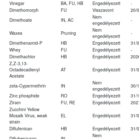
Vinegar
BA, FU, HB
Engedélyezett
-
Dimethomorph
FU
Visszavont
20/
Nem
Dimethoate
IN, AC
-
engedélyezett
Nem
Waxes
Pruning
-
engedélyezett
Dimethenamid-P
HB
Engedélyezett
31/
Whey
FU
Engedélyezett
-
Dimethachlor
HB
Engedélyezett
202
Z,Z-3,13-
Octadecadienyl
AT
Engedélyezett
31/
Acetate
Nem
zeta-Cypermethrin
IN
30/
engedélyezett
Zinc phosphide
RO
Engedélyezett
31/
Ziram
FU, RE
Engedélyezett
202
Zucchini Yellow
Mosaik Virus, weak
EL
Engedélyezett
31/
strain
Diflufenican
HB
Engedélyezett
31/
Nem
Diflubenzuron
IN