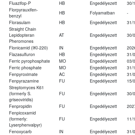
Fluazifop-P
HB
Engedélyezett
30/
Florpyrauxifen-
HB
Folyamatban
-
benzyl
Florasulam
HB
Engedélyezett
31/
Straight Chain
Lepidopteran
AT
Engedélyezett
30/
Pheromones
Flonicamid (IKI-220)
IN
Engedélyezett
202
Flazasulfuron
HB
Engedélyezett
31/
Ferric pyrophosphate
MO
Engedélyezett
03/
Ferric phosphate
MO
Engedélyezett
31/
Fenpyroximate
AC
Engedélyezett
31/
Fenpyrazamine
FU
Engedélyezett
15/
Streptomyces K61
(formerly S.
FU
Engedélyezett
30/
griseoviridis)
Fenpropidin
FU
Engedélyezett
202
Fenpicoxamid
(formerly:
FU
Engedélyezett
11/
Lyserphenvalpyr)
Fenoxycarb
IN
Engedélyezett
31/