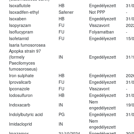
Isoxaflutole
HB
Engedélyezett
31/
Isoxadifen-ethyl
Safener
Not PPP
-
Isoxaben
HB
Engedélyezett
31/
Isopyrazam
FU
Visszavont
202
Isoflucypram
FU
Folyamatban
-
Isofetamid
FU
Engedélyezett
15/
Isaria fumosorosea
Apopka strain 97
(formely
IN
Engedélyezett
31/
Paecilomyces
fumosoroseus)
Iron sulphate
HB
Engedélyezett
202
Iprovalicarb
FU
Engedélyezett
31/
Ipconazole
FU
Visszavont
-
Iodosulfuron
HB
Engedélyezett
31/
Nem
Indoxacarb
IN
19/
engedélyezett
Indolylbutyric acid
PG
Engedélyezett
31/
Nem
Imidacloprid
IN
engedélyezett
Imazamox
31/10/2024
Engedélyezett
30/