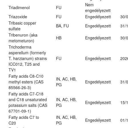
Nem
Triadimenol
FU
engedélyezett
Triazoxide
FU
Engedélyezett
30/
Tribasic copper
BA, FU
Engedélyezett
31/
sulfate
Tribenuron (aka
HB
Engedélyezett
30/
metometuron)
Trichoderma
asperellum (formerly
T. harzianum) strains
FU
Engedélyezett
202
ICC012, T25 and
TV1
Fatty acids C8-C10
IN, AC, HB,
methyl esters (CAS
Engedélyezett
31/
PG
85566-26-3)
Fatty acids C7-C18
and C18 unsaturated
IN, AC, HB,
Engedélyezett
15/
potassium salts (CAS
PG
67701-09-1)
Fatty acids C7 to
IN, AC, HB,
Engedélyezett
01/
C20
PG