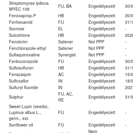
Streptomyces lydicus
FU, BA
Engedélyezett
30/
WYEC 108
Fenoxaprop-P
HB
Engedélyezett
30/
Fenhexamid
FU
Engedélyezett
31/
Sucrose
EL
Engedélyezett
-
Sulcotrione
HB
Engedélyezett
202
Fenclorim
Safener
Not PPP
-
Fenchlorazole-ethyl
Safener
Not PPP
-
Sulfaquinoxaline
Synergist
Not PPP
-
Fenbuconazole
FU
Engedélyezett
30/
Sulfosulfuron
HB
Engedélyezett
31/
Fenazaquin
AC
Engedélyezett
15/
Sulfoxaflor
IN
Engedélyezett
18/
Sulfuryl fluoride
IN
Engedélyezett
202
FU, AC,
Sulphur
Engedélyezett
31/
RE
Sweet Lupin (seeds),
Lupinus albus L.,
FU
Engedélyezett
-
germ., ext.
Sunflower oil
FU
Engedélyezett
-
Nem