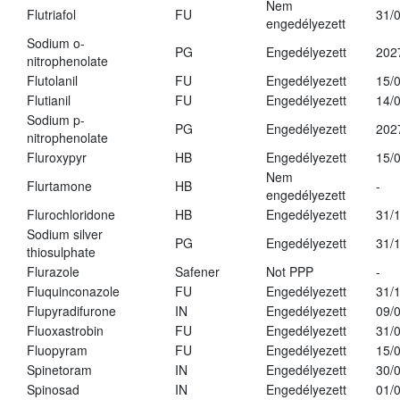
Nem
Flutriafol
FU
31/
engedélyezett
Sodium o-
PG
Engedélyezett
202
nitrophenolate
Flutolanil
FU
Engedélyezett
15/
Flutianil
FU
Engedélyezett
14/
Sodium p-
PG
Engedélyezett
202
nitrophenolate
Fluroxypyr
HB
Engedélyezett
15/
Nem
Flurtamone
HB
-
engedélyezett
Flurochloridone
HB
Engedélyezett
31/
Sodium silver
PG
Engedélyezett
31/
thiosulphate
Flurazole
Safener
Not PPP
-
Fluquinconazole
FU
Engedélyezett
31/
Flupyradifurone
IN
Engedélyezett
09/
Fluoxastrobin
FU
Engedélyezett
31/
Fluopyram
FU
Engedélyezett
15/
Spinetoram
IN
Engedélyezett
30/
Spinosad
IN
Engedélyezett
01/