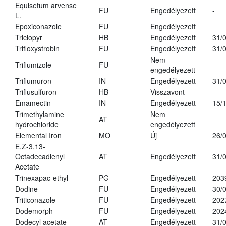
Equisetum arvense
FU
Engedélyezett
-
L.
Epoxiconazole
FU
Engedélyezett
Triclopyr
HB
Engedélyezett
31/
Trifloxystrobin
FU
Engedélyezett
31/
Nem
Triflumizole
FU
engedélyezett
Triflumuron
IN
Engedélyezett
31/
Triflusulfuron
HB
Visszavont
-
Emamectin
IN
Engedélyezett
15/
Trimethylamine
Nem
AT
hydrochloride
engedélyezett
Elemental Iron
MO
Új
26/
E,Z-3,13-
Octadecadienyl
AT
Engedélyezett
31/
Acetate
Trinexapac-ethyl
PG
Engedélyezett
203
Dodine
FU
Engedélyezett
30/
Triticonazole
FU
Engedélyezett
202
Dodemorph
FU
Engedélyezett
202
Dodecyl acetate
AT
Engedélyezett
31/