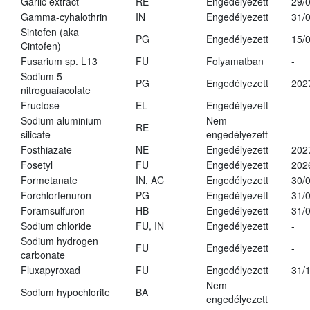
Garlic extract
RE
Engedélyezett
29/
Gamma-cyhalothrin
IN
Engedélyezett
31/
Sintofen (aka
PG
Engedélyezett
15/
Cintofen)
Fusarium sp. L13
FU
Folyamatban
-
Sodium 5-
PG
Engedélyezett
202
nitroguaiacolate
Fructose
EL
Engedélyezett
-
Sodium aluminium
Nem
RE
silicate
engedélyezett
Fosthiazate
NE
Engedélyezett
202
Fosetyl
FU
Engedélyezett
202
Formetanate
IN, AC
Engedélyezett
30/
Forchlorfenuron
PG
Engedélyezett
31/
Foramsulfuron
HB
Engedélyezett
31/
Sodium chloride
FU, IN
Engedélyezett
-
Sodium hydrogen
FU
Engedélyezett
-
carbonate
Fluxapyroxad
FU
Engedélyezett
31/
Nem
Sodium hypochlorite
BA
engedélyezett