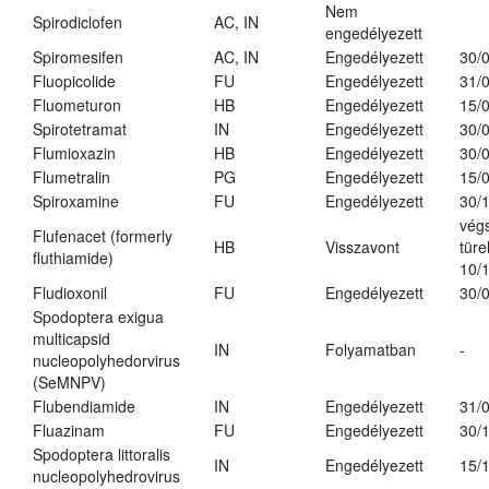
Nem
Spirodiclofen
AC, IN
engedélyezett
Spiromesifen
AC, IN
Engedélyezett
30/
Fluopicolide
FU
Engedélyezett
31/
Fluometuron
HB
Engedélyezett
15/
Spirotetramat
IN
Engedélyezett
30/
Flumioxazin
HB
Engedélyezett
30/
Flumetralin
PG
Engedélyezett
15/
Spiroxamine
FU
Engedélyezett
30/
vég
Flufenacet (formerly
HB
Visszavont
türe
fluthiamide)
10/
Fludioxonil
FU
Engedélyezett
30/
Spodoptera exigua
multicapsid
IN
Folyamatban
-
nucleopolyhedorvirus
(SeMNPV)
Flubendiamide
IN
Engedélyezett
31/
Fluazinam
FU
Engedélyezett
30/
Spodoptera littoralis
IN
Engedélyezett
15/
nucleopolyhedrovirus