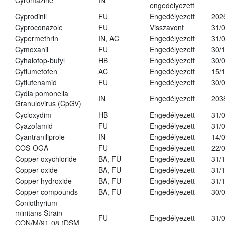
Cyromazine
IN
engedélyezett
Cyprodinil
FU
Engedélyezett
202
Cyproconazole
FU
Visszavont
31/
Cypermethrin
IN, AC
Engedélyezett
31/
Cymoxanil
FU
Engedélyezett
30/
Cyhalofop-butyl
HB
Engedélyezett
30/
Cyflumetofen
AC
Engedélyezett
15/
Cyflufenamid
FU
Engedélyezett
30/
Cydia pomonella
IN
Engedélyezett
203
Granulovirus (CpGV)
Cycloxydim
HB
Engedélyezett
31/
Cyazofamid
FU
Engedélyezett
31/
Cyantraniliprole
IN
Engedélyezett
14/
COS-OGA
FU
Engedélyezett
22/
Copper oxychloride
BA, FU
Engedélyezett
31/
Copper oxide
BA, FU
Engedélyezett
31/
Copper hydroxide
BA, FU
Engedélyezett
31/
Copper compounds
BA, FU
Engedélyezett
30/
Coniothyrium
minitans Strain
FU
Engedélyezett
31/
CON/M/91-08 (DSM