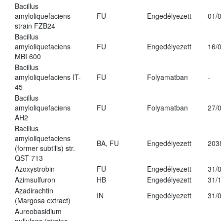
Bacillus
amyloliquefaciens
FU
Engedélyezett
01/
strain FZB24
Bacillus
amyloliquefaciens
FU
Engedélyezett
16/
MBI 600
Bacillus
amyloliquefaciens IT-
FU
Folyamatban
-
45
Bacillus
amyloliquefaciens
FU
Folyamatban
27/
AH2
Bacillus
amyloliquefaciens
BA, FU
Engedélyezett
203
(former subtilis) str.
QST 713
Azoxystrobin
FU
Engedélyezett
31/
Azimsulfuron
HB
Engedélyezett
31/
Azadirachtin
IN
Engedélyezett
31/
(Margosa extract)
Aureobasidium