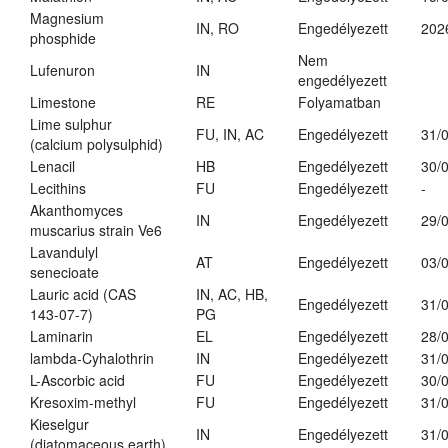
Magnesium
IN, RO
Engedélyezett
202
phosphide
Nem
Lufenuron
IN
engedélyezett
Limestone
RE
Folyamatban
Lime sulphur
FU, IN, AC
Engedélyezett
31/
(calcium polysulphid)
Lenacil
HB
Engedélyezett
30/
Lecithins
FU
Engedélyezett
-
Akanthomyces
IN
Engedélyezett
29/
muscarius strain Ve6
Lavandulyl
AT
Engedélyezett
03/
senecioate
Lauric acid (CAS
IN, AC, HB,
Engedélyezett
31/
143-07-7)
PG
Laminarin
EL
Engedélyezett
28/
lambda-Cyhalothrin
IN
Engedélyezett
31/
L-Ascorbic acid
FU
Engedélyezett
30/
Kresoxim-methyl
FU
Engedélyezett
31/
Kieselgur
IN
Engedélyezett
31/
(diatomaceous earth)