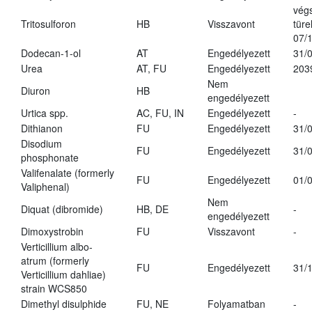
vég
Tritosulforon
HB
Visszavont
türe
07/
Dodecan-1-ol
AT
Engedélyezett
31/
Urea
AT, FU
Engedélyezett
203
Nem
Diuron
HB
engedélyezett
Urtica spp.
AC, FU, IN
Engedélyezett
-
Dithianon
FU
Engedélyezett
31/
Disodium
FU
Engedélyezett
31/
phosphonate
Valifenalate (formerly
FU
Engedélyezett
01/
Valiphenal)
Nem
Diquat (dibromide)
HB, DE
-
engedélyezett
Dimoxystrobin
FU
Visszavont
-
Verticillium albo-
atrum (formerly
FU
Engedélyezett
31/
Verticillium dahliae)
strain WCS850
Dimethyl disulphide
FU, NE
Folyamatban
-