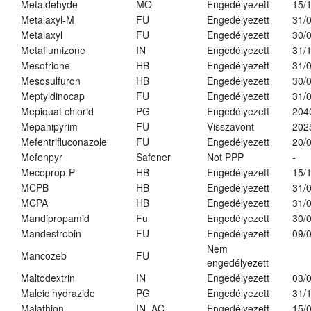
Metaldehyde
MO
Engedélyezett
15/
Metalaxyl-M
FU
Engedélyezett
31/
Metalaxyl
FU
Engedélyezett
30/
Metaflumizone
IN
Engedélyezett
31/
Mesotrione
HB
Engedélyezett
31/
Mesosulfuron
HB
Engedélyezett
30/
Meptyldinocap
FU
Engedélyezett
31/
Mepiquat chlorid
PG
Engedélyezett
204
Mepanipyrim
FU
Visszavont
202
Mefentrifluconazole
FU
Engedélyezett
20/
Mefenpyr
Safener
Not PPP
-
Mecoprop-P
HB
Engedélyezett
15/
MCPB
HB
Engedélyezett
31/
MCPA
HB
Engedélyezett
31/
Mandipropamid
Fu
Engedélyezett
30/
Mandestrobin
FU
Engedélyezett
09/
Nem
Mancozeb
FU
engedélyezett
Maltodextrin
IN
Engedélyezett
03/
Maleic hydrazide
PG
Engedélyezett
31/
Malathion
IN, AC
Engedélyezett
15/