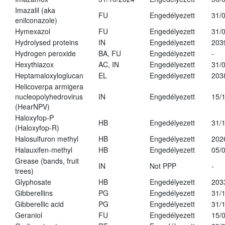
Imazalil (aka
FU
Engedélyezett
31/
enilconazole)
Hymexazol
FU
Engedélyezett
31/
Hydrolysed proteins
IN
Engedélyezett
203
Hydrogen peroxide
BA, FU
Engedélyezett
-
Hexythiazox
AC, IN
Engedélyezett
31/
Heptamaloxyloglucan
EL
Engedélyezett
203
Helicoverpa armigera
nucleopolyhedrovirus
IN
Engedélyezett
15/
(HearNPV)
Haloxyfop-P
HB
Engedélyezett
31/
(Haloxyfop-R)
Halosulfuron methyl
HB
Engedélyezett
202
Halauxifen-methyl
HB
Engedélyezett
05/
Grease (bands, fruit
IN
Not PPP
-
trees)
Glyphosate
HB
Engedélyezett
203
Gibberellins
PG
Engedélyezett
31/
Gibberellic acid
PG
Engedélyezett
31/
Geraniol
FU
Engedélyezett
15/