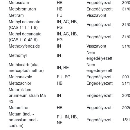
Metosulam
HB
Engedélyezett
30/
Metobromuron
HB
Engedélyezett
31/
Metiram
FU
Visszavont
Methyl octanoate
IN, AC, HB,
Engedélyezett
31/
(CAS 111-11-5)
PG
Methyl decanoate
IN, AC, HB,
Engedélyezett
31/
(CAS 110-42-9)
PG
Methoxyfenozide
IN
Visszavont
31/
Nem
Methomyl
IN
engedélyezett
Methiocarb (aka
Nem
IN, RE
mercaptodimethur)
engedélyezett
Metconazole
FU, PG
Engedélyezett
203
Metazachlor
HB
Engedélyezett
31/
Metarhizium
brunneum strain Ma
IN
Engedélyezett
30/
43
Metamitron
HB
Engedélyezett
202
Metam (incl. -
FU, IN, HB,
potassium and -
Engedélyezett
15/
NE
sodium)