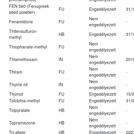
FEN 560 (Fenugreek
FU
Engedélyezett
31/
seed powder)
Nem
Fenamidone
FU
-
engedélyezett
Thifensulfuron-
HB
Engedélyezett
31/
methyl
Nem
Thiophanate-methyl
FU
engedélyezett
Nem
Thiamethoxam
IN
201
engedélyezett
Nem
Thiram
FU
-
engedélyezett
Nem
Thyme oil
IN
-
engedélyezett
Thymol
FU
Engedélyezett
15/
Tolclofos-methyl
FU
Engedélyezett
31/
Nem
Tolpyralate
HB
-
engedélyezett
Nem
Topramezone
HB
-
engedélyezett
Tri-allate
HB
Engedélyezett
202