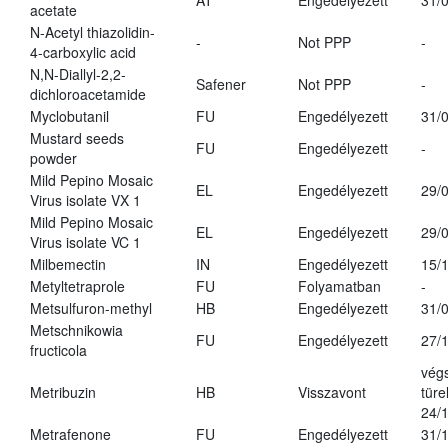
AT
Engedélyezett
31/
acetate
N-Acetyl thiazolidin-
-
Not PPP
-
4-carboxylic acid
N,N-Diallyl-2,2-
Safener
Not PPP
-
dichloroacetamide
Myclobutanil
FU
Engedélyezett
31/
Mustard seeds
FU
Engedélyezett
-
powder
Mild Pepino Mosaic
EL
Engedélyezett
29/
Virus isolate VX 1
Mild Pepino Mosaic
EL
Engedélyezett
29/
Virus isolate VC 1
Milbemectin
IN
Engedélyezett
15/
Metyltetraprole
FU
Folyamatban
-
Metsulfuron-methyl
HB
Engedélyezett
31/
Metschnikowia
FU
Engedélyezett
27/
fructicola
vég
Metribuzin
HB
Visszavont
türe
24/
Metrafenone
FU
Engedélyezett
31/