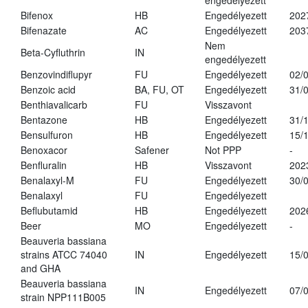
engedélyezett
Bifenox
HB
Engedélyezett
202
Bifenazate
AC
Engedélyezett
203
Nem
Beta-Cyfluthrin
IN
engedélyezett
Benzovindiflupyr
FU
Engedélyezett
02/
Benzoic acid
BA, FU, OT
Engedélyezett
31/
Benthiavalicarb
FU
Visszavont
Bentazone
HB
Engedélyezett
31/
Bensulfuron
HB
Engedélyezett
15/
Benoxacor
Safener
Not PPP
-
Benfluralin
HB
Visszavont
202
Benalaxyl-M
FU
Engedélyezett
30/
Benalaxyl
FU
Engedélyezett
Beflubutamid
HB
Engedélyezett
202
Beer
MO
Engedélyezett
-
Beauveria bassiana
strains ATCC 74040
IN
Engedélyezett
15/
and GHA
Beauveria bassiana
IN
Engedélyezett
07/
strain NPP111B005