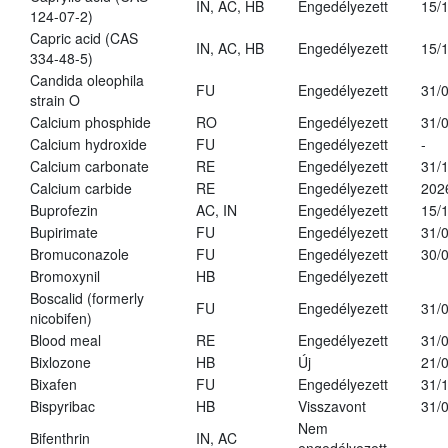
IN, AC, HB
Engedélyezett
15/
124-07-2)
Capric acid (CAS
IN, AC, HB
Engedélyezett
15/
334-48-5)
Candida oleophila
FU
Engedélyezett
31/
strain O
Calcium phosphide
RO
Engedélyezett
31/
Calcium hydroxide
FU
Engedélyezett
-
Calcium carbonate
RE
Engedélyezett
31/
Calcium carbide
RE
Engedélyezett
202
Buprofezin
AC, IN
Engedélyezett
15/
Bupirimate
FU
Engedélyezett
31/
Bromuconazole
FU
Engedélyezett
30/
Bromoxynil
HB
Engedélyezett
Boscalid (formerly
FU
Engedélyezett
31/
nicobifen)
Blood meal
RE
Engedélyezett
31/
Bixlozone
HB
Új
21/
Bixafen
FU
Engedélyezett
31/
Bispyribac
HB
Visszavont
31/
Nem
Bifenthrin
IN, AC