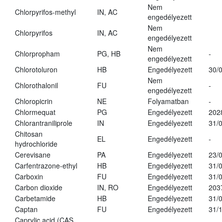
Nem
Chlorpyrifos-methyl
IN, AC
engedélyezett
Nem
Chlorpyrifos
IN, AC
engedélyezett
Nem
Chlorpropham
PG, HB
-
engedélyezett
Chlorotoluron
HB
Engedélyezett
30/
Nem
Chlorothalonil
FU
-
engedélyezett
Chloropicrin
NE
Folyamatban
-
Chlormequat
PG
Engedélyezett
202
Chlorantraniliprole
IN
Engedélyezett
31/
Chitosan
EL
Engedélyezett
-
hydrochloride
Cerevisane
PA
Engedélyezett
23/
Carfentrazone-ethyl
HB
Engedélyezett
31/
Carboxin
FU
Engedélyezett
31/
Carbon dioxide
IN, RO
Engedélyezett
203
Carbetamide
HB
Engedélyezett
31/
Captan
FU
Engedélyezett
31/
Caprylic acid (CAS