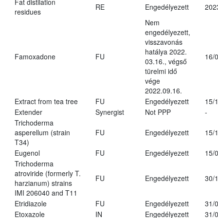
Fat distilation
RE
Engedélyezett
202
residues
Nem
engedélyezett,
visszavonás
hatálya 2022.
Famoxadone
FU
16/
03.16., végső
türelmi idő
vége
2022.09.16.
Extract from tea tree
FU
Engedélyezett
15/
Extender
Synergist
Not PPP
-
Trichoderma
asperellum (strain
FU
Engedélyezett
15/
T34)
Eugenol
FU
Engedélyezett
15/
Trichoderma
atroviride (formerly T.
FU
Engedélyezett
30/
harzianum) strains
IMI 206040 and T11
Etridiazole
FU
Engedélyezett
31/
Etoxazole
IN
Engedélyezett
31/