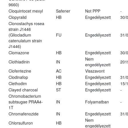
9660)
Cloquintocet mexyl
Safener
Not PPP
-
Clopyralid
HB
Engedélyezett
30/
Clonostachys rosea
strain J1446
(Gliocladium
FU
Engedélyezett
31/
catenulatum strain
J1446)
Clomazone
HB
Engedélyezett
30/
Nem
Clothiadinin
IN
201
engedélyezett
Clofentezine
AC
Visszavont
Clodinafop
HB
Engedélyezett
31/
Clethodim
HB
Engedélyezett
15/
Clayed charcoal
ST
Engedélyezett
-
Chromobacterium
subtsugae PRAA4-
IN
Folyamatban
-
1T
Chromafenozide
IN
Engedélyezett
31/
Nem
Chlorsulfuron
HB
engedélyezett