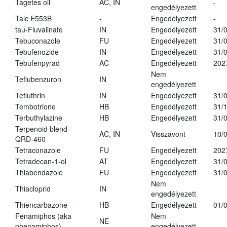
Tagetes oil
AC, IN
-
engedélyezett
Talc E553B
-
Engedélyezett
-
tau-Fluvalinate
IN
Engedélyezett
31/
Tebuconazole
FU
Engedélyezett
31/
Tebufenozide
IN
Engedélyezett
31/
Tebufenpyrad
AC
Engedélyezett
202
Nem
Teflubenzuron
IN
engedélyezett
Tefluthrin
IN
Engedélyezett
31/
Tembotrione
HB
Engedélyezett
31/
Terbuthylazine
HB
Engedélyezett
31/
Terpenoid blend
AC, IN
Visszavont
10/
QRD-460
Tetraconazole
FU
Engedélyezett
202
Tetradecan-1-ol
AT
Engedélyezett
31/
Thiabendazole
FU
Engedélyezett
31/
Nem
Thiacloprid
IN
engedélyezett
Thiencarbazone
HB
Engedélyezett
01/
Fenamiphos (aka
Nem
NE
phenamiphos)
engedélyezett