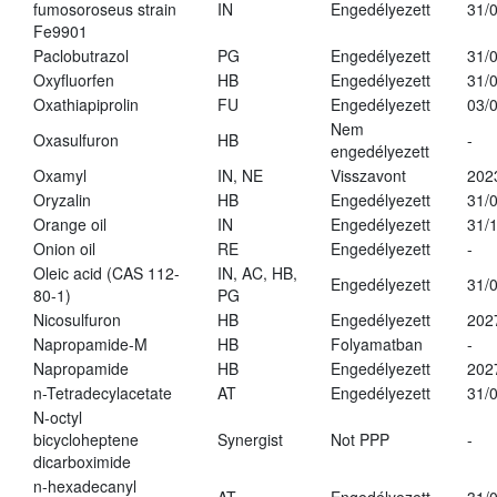
fumosoroseus strain
IN
Engedélyezett
31/
Fe9901
Paclobutrazol
PG
Engedélyezett
31/
Oxyfluorfen
HB
Engedélyezett
31/
Oxathiapiprolin
FU
Engedélyezett
03/
Nem
Oxasulfuron
HB
-
engedélyezett
Oxamyl
IN, NE
Visszavont
202
Oryzalin
HB
Engedélyezett
31/
Orange oil
IN
Engedélyezett
31/
Onion oil
RE
Engedélyezett
-
Oleic acid (CAS 112-
IN, AC, HB,
Engedélyezett
31/
80-1)
PG
Nicosulfuron
HB
Engedélyezett
202
Napropamide-M
HB
Folyamatban
-
Napropamide
HB
Engedélyezett
202
n-Tetradecylacetate
AT
Engedélyezett
31/
N-octyl
bicycloheptene
Synergist
Not PPP
-
dicarboximide
n-hexadecanyl