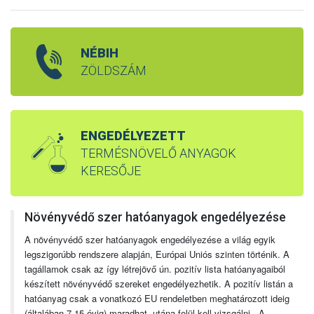
NÉBIH
ZÖLDSZÁM
ENGEDÉLYEZETT
TERMÉSNÖVELŐ ANYAGOK
KERESŐJE
Növényvédő szer hatóanyagok engedélyezése
A növényvédő szer hatóanyagok engedélyezése a világ egyik
legszigorúbb rendszere alapján, Európai Uniós szinten történik. A
tagállamok csak az így létrejövő ún. pozitív lista hatóanyagaiból
készített növényvédő szereket engedélyezhetik. A pozitív listán a
hatóanyag csak a vonatkozó EU rendeletben meghatározott ideig
(általában 7-15 évig) maradhat, utána felül kell vizsgálni. A