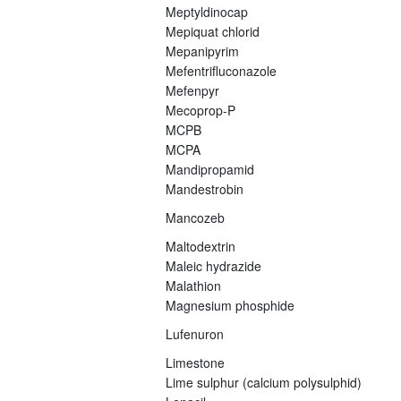
Meptyldinocap
Mepiquat chlorid
Mepanipyrim
Mefentrifluconazole
Mefenpyr
Mecoprop-P
MCPB
MCPA
Mandipropamid
Mandestrobin
Mancozeb
Maltodextrin
Maleic hydrazide
Malathion
Magnesium phosphide
Lufenuron
Limestone
Lime sulphur (calcium polysulphid)