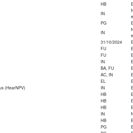
HB
E
IN
e
PG
E
IN
e
31/10/2024
E
FU
E
FU
E
IN
E
BA, FU
E
AC, IN
E
EL
E
rus (HearNPV)
IN
E
HB
E
HB
E
HB
E
IN
HB
E
PG
E