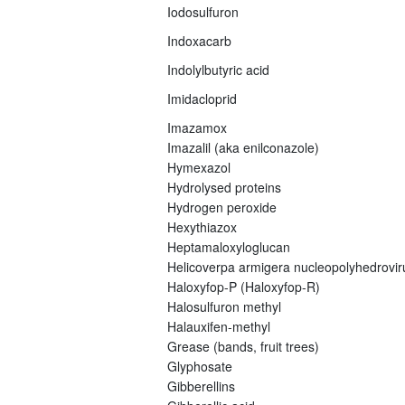
Iodosulfuron
Indoxacarb
Indolylbutyric acid
Imidacloprid
Imazamox
Imazalil (aka enilconazole)
Hymexazol
Hydrolysed proteins
Hydrogen peroxide
Hexythiazox
Heptamaloxyloglucan
Helicoverpa armigera nucleopolyhedrovi
Haloxyfop-P (Haloxyfop-R)
Halosulfuron methyl
Halauxifen-methyl
Grease (bands, fruit trees)
Glyphosate
Gibberellins