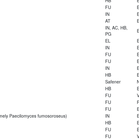
HB
E
FU
E
IN
E
AT
E
IN, AC, HB,
E
PG
EL
E
IN
E
FU
E
FU
E
IN
E
HB
E
Safener
HB
E
FU
V
FU
FU
E
rmely Paecilomyces fumosoroseus)
IN
E
HB
E
FU
E
FU
V