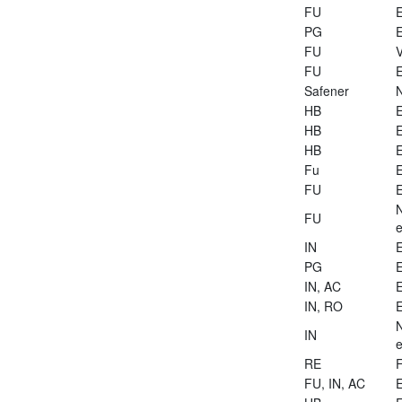
FU
E
PG
E
FU
V
FU
E
Safener
HB
E
HB
E
HB
E
Fu
E
FU
E
FU
e
IN
E
PG
E
IN, AC
E
IN, RO
E
IN
e
RE
FU, IN, AC
E