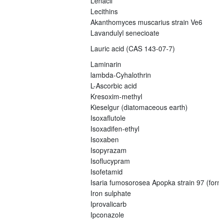
Lenacil
Lecithins
Akanthomyces muscarius strain Ve6
Lavandulyl senecioate
Lauric acid (CAS 143-07-7)
Laminarin
lambda-Cyhalothrin
L-Ascorbic acid
Kresoxim-methyl
Kieselgur (diatomaceous earth)
Isoxaflutole
Isoxadifen-ethyl
Isoxaben
Isopyrazam
Isoflucypram
Isofetamid
Isaria fumosorosea Apopka strain 97 (fo
Iron sulphate
Iprovalicarb
Ipconazole