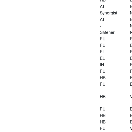
AT
E
Synergist
AT
E
-
Safener
FU
E
FU
E
EL
E
EL
E
IN
E
FU
HB
E
FU
E
HB
V
FU
E
HB
E
HB
E
FU
V