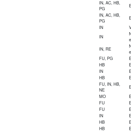
IN, AC, HB,
E
PG
IN, AC, HB,
E
PG
IN
V
IN
e
IN, RE
e
FU, PG
E
HB
E
IN
E
HB
E
FU, IN, HB,
E
NE
MO
E
FU
E
FU
E
IN
E
HB
E
HB
E