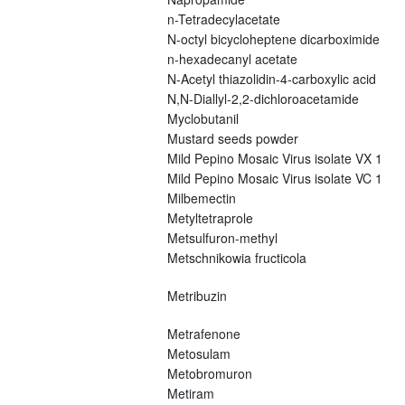
n-Tetradecylacetate
N-octyl bicycloheptene dicarboximide
n-hexadecanyl acetate
N-Acetyl thiazolidin-4-carboxylic acid
N,N-Diallyl-2,2-dichloroacetamide
Myclobutanil
Mustard seeds powder
Mild Pepino Mosaic Virus isolate VX 1
Mild Pepino Mosaic Virus isolate VC 1
Milbemectin
Metyltetraprole
Metsulfuron-methyl
Metschnikowia fructicola
Metribuzin
Metrafenone
Metosulam
Metobromuron
Metiram