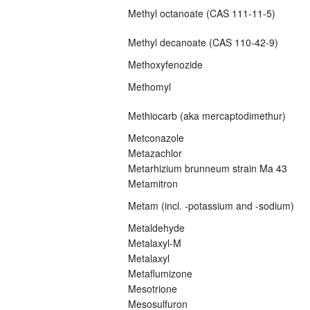
Methyl octanoate (CAS 111-11-5)
Methyl decanoate (CAS 110-42-9)
Methoxyfenozide
Methomyl
Methiocarb (aka mercaptodimethur)
Metconazole
Metazachlor
Metarhizium brunneum strain Ma 43
Metamitron
Metam (incl. -potassium and -sodium)
Metaldehyde
Metalaxyl-M
Metalaxyl
Metaflumizone
Mesotrione
Mesosulfuron