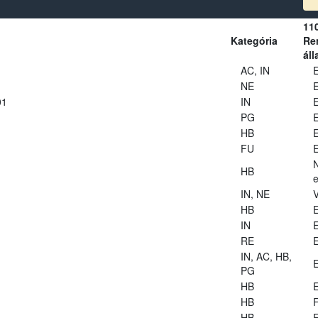
11
Kategória
Ren
áll
AC, IN
E
NE
E
01
IN
E
PG
E
HB
E
FU
E
HB
e
IN, NE
V
HB
E
IN
E
RE
E
IN, AC, HB,
E
PG
HB
E
HB
HB
E