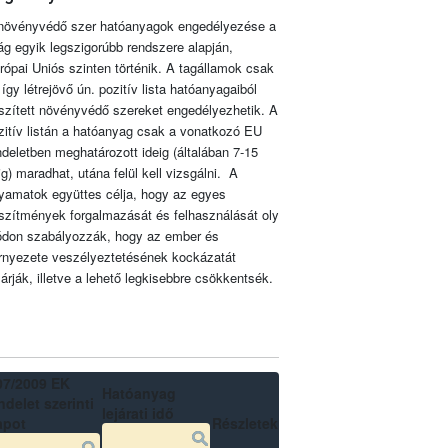
növényvédő szer hatóanyagok engedélyezése a
lág egyik legszigorúbb rendszere alapján,
rópai Uniós szinten történik. A tagállamok csak
 így létrejövő ún. pozitív lista hatóanyagaiból
szített növényvédő szereket engedélyezhetik. A
zitív listán a hatóanyag csak a vonatkozó EU
ndeletben meghatározott ideig (általában 7-15
ig) maradhat, utána felül kell vizsgálni. A
lyamatok együttes célja, hogy az egyes
szítmények forgalmazását és felhasználását oly
don szabályozzák, hogy az ember és
rnyezete veszélyeztetésének kockázatát
zárják, illetve a lehető legkisebbre csökkentsék.
07/2009 EK
Hatóanyag
delet szerinti
lejárati idő
apot
Részletek