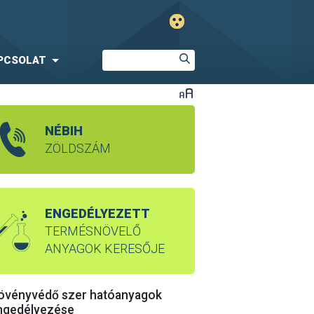
PCSOLAT
NÉBIH
ZÖLDSZÁM
ENGEDÉLYEZETT
TERMÉSNÖVELŐ
ANYAGOK KERESŐJE
övényvédő szer hatóanyagok
ngedélyezése