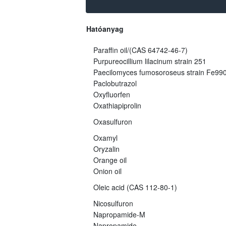
Hatóanyag
Paraffin oil/(CAS 64742-46-7)
Purpureocillium lilacinum strain 251
Paecilomyces fumosoroseus strain Fe99
Paclobutrazol
Oxyfluorfen
Oxathiapiprolin
Oxasulfuron
Oxamyl
Oryzalin
Orange oil
Onion oil
Oleic acid (CAS 112-80-1)
Nicosulfuron
Napropamide-M
Napropamide