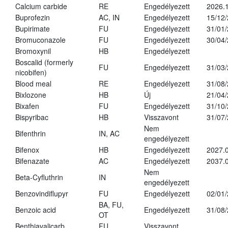
Calcium carbide
RE
Engedélyezett
2026.1
Buprofezin
AC, IN
Engedélyezett
15/12
Bupirimate
FU
Engedélyezett
31/01
Bromuconazole
FU
Engedélyezett
30/04
Bromoxynil
HB
Engedélyezett
Boscalid (formerly
FU
Engedélyezett
31/03
nicobifen)
Blood meal
RE
Engedélyezett
31/08
Bixlozone
HB
Új
21/04
Bixafen
FU
Engedélyezett
31/10
Bispyribac
HB
Visszavont
31/07
Nem
Bifenthrin
IN, AC
engedélyezett
Bifenox
HB
Engedélyezett
2027.0
Bifenazate
AC
Engedélyezett
2037.
Nem
Beta-Cyfluthrin
IN
engedélyezett
Benzovindiflupyr
FU
Engedélyezett
02/01
BA, FU,
Benzoic acid
Engedélyezett
31/08
OT
Benthiavalicarb
FU
Visszavont