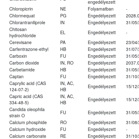
engedélyezett
Chloropicrin
NE
Folyamatban
-
Chlormequat
PG
Engedélyezett
2028.0
Chlorantraniliprole
IN
Engedélyezett
31/05
Chitosan
EL
Engedélyezett
-
hydrochloride
Cerevisane
PA
Engedélyezett
23/04
Carfentrazone-ethyl
HB
Engedélyezett
31/07
Carboxin
FU
Engedélyezett
31/05
Carbon dioxide
IN, RO
Engedélyezett
2037.
Carbetamide
HB
Engedélyezett
31/05
Captan
FU
Engedélyezett
31/10
Caprylic acid (CAS
IN, AC,
Engedélyezett
15/12
124-07-2)
HB
Capric acid (CAS
IN, AC,
Engedélyezett
15/12
334-48-5)
HB
Candida oleophila
FU
Engedélyezett
31/05
strain O
Calcium phosphide
RO
Engedélyezett
31/08
Calcium hydroxide
FU
Engedélyezett
-
Calcium carbonate
RE
Engedélyezett
31/10