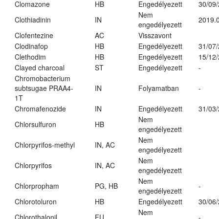
Clomazone
HB
Engedélyezett
30/09
Nem
Clothiadinin
IN
2019.0
engedélyezett
Clofentezine
AC
Visszavont
Clodinafop
HB
Engedélyezett
31/07
Clethodim
HB
Engedélyezett
15/12
Clayed charcoal
ST
Engedélyezett
-
Chromobacterium
subtsugae PRAA4-
IN
Folyamatban
-
1T
Chromafenozide
IN
Engedélyezett
31/03
Nem
Chlorsulfuron
HB
engedélyezett
Nem
Chlorpyrifos-methyl
IN, AC
engedélyezett
Nem
Chlorpyrifos
IN, AC
engedélyezett
Nem
Chlorpropham
PG, HB
-
engedélyezett
Chlorotoluron
HB
Engedélyezett
30/06
Nem
Chlorothalonil
FU
-