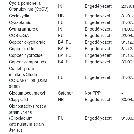
Cydia pomonella
IN
Engedélyezett
2038.
Granulovirus (CpGV)
Cycloxydim
HB
Engedélyezett
31/01
Cyazofamid
FU
Engedélyezett
31/07
Cyantraniliprole
IN
Engedélyezett
14/09
COS-OGA
FU
Engedélyezett
22/04
Copper oxychloride
BA, FU
Engedélyezett
31/12
Copper oxide
BA, FU
Engedélyezett
31/12
Copper hydroxide
BA, FU
Engedélyezett
31/12
Copper compounds
BA, FU
Engedélyezett
30/06
Coniothyrium
minitans Strain
FU
Engedélyezett
31/07
CON/M/91-08 (DSM
9660)
Cloquintocet mexyl
Safener
Not PPP
-
Clopyralid
HB
Engedélyezett
30/04
Clonostachys rosea
strain J1446
(Gliocladium
FU
Engedélyezett
31/03
catenulatum strain
J1446)