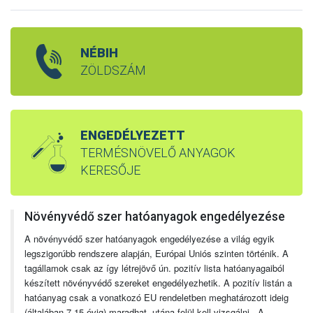
NÉBIH
ZÖLDSZÁM
ENGEDÉLYEZETT
TERMÉSNÖVELŐ ANYAGOK
KERESŐJE
Növényvédő szer hatóanyagok engedélyezése
A növényvédő szer hatóanyagok engedélyezése a világ egyik
legszigorúbb rendszere alapján, Európai Uniós szinten történik. A
tagállamok csak az így létrejövő ún. pozitív lista hatóanyagaiból
készített növényvédő szereket engedélyezhetik. A pozitív listán a
hatóanyag csak a vonatkozó EU rendeletben meghatározott ideig
(általában 7-15 évig) maradhat, utána felül kell vizsgálni. A