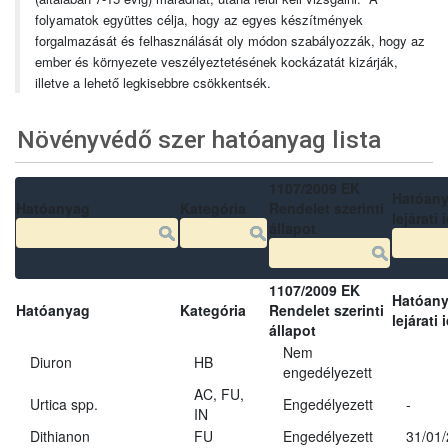
folyamatok együttes célja, hogy az egyes készítmények
forgalmazását és felhasználását oly módon szabályozzák, hogy az
ember és környezete veszélyeztetésének kockázatát kizárják,
illetve a lehető legkisebbre csökkentsék.
Növényvédő szer hatóanyag lista
1107/2009 EK
Hatóan
Hatóanyag
Kategória
Rendelet szerinti
lejárati 
állapot
1107/2009 EK
Hatóan
Hatóanyag
Kategória
Rendelet szerinti
lejárati 
állapot
Nem
Diuron
HB
engedélyezett
AC, FU,
Urtica spp.
Engedélyezett
-
IN
Dithianon
FU
Engedélyezett
31/01