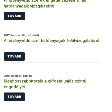
A növényvédő szerek engedélyezéséről és
hatóanyagaik vizsgálatáról
TOVÁBB
2017. február 16., csütörtök
A növényvédő szer hatóanyagok felülvizsgálatáról
TOVÁBB
2016. július 6., szerda
Meghosszabbították a glifozát uniós szintű
engedélyét
TOVÁBB