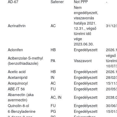
AD-67
Safener
Not PPP
-
Nem
engedélyezett,
visszavonás
hatálya 2021.
Acrinathrin
AC
31/12
12.31., végső
türelmi idő
vége
2023.06.30.
Aclonifen
HB
Engedélyezett
2026.
végső
Acibenzolar-S-methyl
PA
Visszavont
türelmi
(benzothiadiazole)
10/07
Acetic acid
HB
Engedélyezett
2026.1
Acetamiprid
IN
Engedélyezett
28/02
Acequinocyl
AC
Engedélyezett
15/11
ABE-IT 56
FU
Engedélyezett
20/05
Abamectin (aka
AC, IN
Engedélyezett
2038.
avermectin)
Quinolin-8-ol
FU
Engedélyezett
30/06
6-Benzyladenine
PG
Engedélyezett
15/01