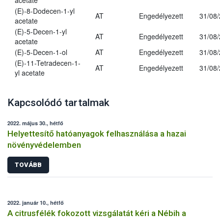
acetate
(E)-8-Dodecen-1-yl
AT
Engedélyezett
31/08
acetate
(E)-5-Decen-1-yl
AT
Engedélyezett
31/08
acetate
(E)-5-Decen-1-ol
AT
Engedélyezett
31/08
(E)-11-Tetradecen-1-
AT
Engedélyezett
31/08
yl acetate
Kapcsolódó tartalmak
2022. május 30., hétfő
Helyettesítő hatóanyagok felhasználása a hazai
növényvédelemben
TOVÁBB
2022. január 10., hétfő
A citrusfélék fokozott vizsgálatát kéri a Nébih a