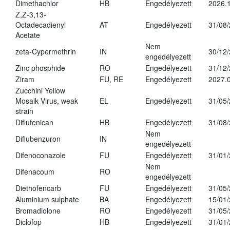
Dimethachlor
HB
Engedélyezett
2026.1
Z,Z-3,13-
Octadecadienyl
AT
Engedélyezett
31/08
Acetate
Nem
zeta-Cypermethrin
IN
30/12
engedélyezett
Zinc phosphide
RO
Engedélyezett
31/12
Ziram
FU, RE
Engedélyezett
2027.
Zucchini Yellow
Mosaik Virus, weak
EL
Engedélyezett
31/05
strain
Diflufenican
HB
Engedélyezett
31/08
Nem
Diflubenzuron
IN
engedélyezett
Difenoconazole
FU
Engedélyezett
31/01
Nem
Difenacoum
RO
engedélyezett
Diethofencarb
FU
Engedélyezett
31/05
Aluminium sulphate
BA
Engedélyezett
15/01
Bromadiolone
RO
Engedélyezett
31/05
Diclofop
HB
Engedélyezett
31/01