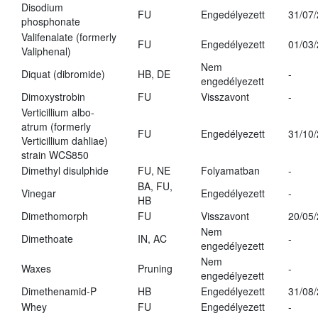
Disodium
FU
Engedélyezett
31/07
phosphonate
Valifenalate (formerly
FU
Engedélyezett
01/03
Valiphenal)
Nem
Diquat (dibromide)
HB, DE
-
engedélyezett
Dimoxystrobin
FU
Visszavont
-
Verticillium albo-
atrum (formerly
FU
Engedélyezett
31/10
Verticillium dahliae)
strain WCS850
Dimethyl disulphide
FU, NE
Folyamatban
-
BA, FU,
Vinegar
Engedélyezett
-
HB
Dimethomorph
FU
Visszavont
20/05
Nem
Dimethoate
IN, AC
-
engedélyezett
Nem
Waxes
Pruning
-
engedélyezett
Dimethenamid-P
HB
Engedélyezett
31/08
Whey
FU
Engedélyezett
-