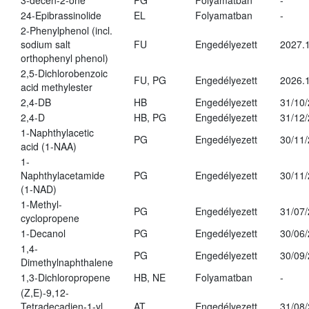
3-decen-2-one
PG
Folyamatban
-
24-Epibrassinolide
EL
Folyamatban
-
2-Phenylphenol (incl.
sodium salt
FU
Engedélyezett
2027.1
orthophenyl phenol)
2,5-Dichlorobenzoic
FU, PG
Engedélyezett
2026.
acid methylester
2,4-DB
HB
Engedélyezett
31/10
2,4-D
HB, PG
Engedélyezett
31/12
1-Naphthylacetic
PG
Engedélyezett
30/11
acid (1-NAA)
1-
Naphthylacetamide
PG
Engedélyezett
30/11
(1-NAD)
1-Methyl-
PG
Engedélyezett
31/07
cyclopropene
1-Decanol
PG
Engedélyezett
30/06
1,4-
PG
Engedélyezett
30/09
Dimethylnaphthalene
1,3-Dichloropropene
HB, NE
Folyamatban
-
(Z,E)-9,12-
Tetradecadien-1-yl
AT
Engedélyezett
31/08