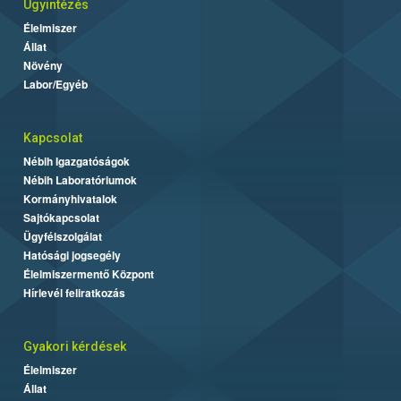
Ügyintézés
Élelmiszer
Állat
Növény
Labor/Egyéb
Kapcsolat
Nébih Igazgatóságok
Nébih Laboratóriumok
Kormányhivatalok
Sajtókapcsolat
Ügyfélszolgálat
Hatósági jogsegély
Élelmiszermentő Központ
Hírlevél feliratkozás
Gyakori kérdések
Élelmiszer
Állat