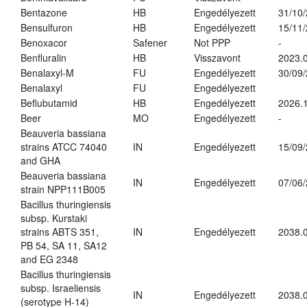
Bentazone
HB
Engedélyezett
31/10
Bensulfuron
HB
Engedélyezett
15/11
Benoxacor
Safener
Not PPP
-
Benfluralin
HB
Visszavont
2023.
Benalaxyl-M
FU
Engedélyezett
30/09
Benalaxyl
FU
Engedélyezett
Beflubutamid
HB
Engedélyezett
2026.
Beer
MO
Engedélyezett
-
Beauveria bassiana
strains ATCC 74040
IN
Engedélyezett
15/09
and GHA
Beauveria bassiana
IN
Engedélyezett
07/06
strain NPP111B005
Bacillus thuringiensis
subsp. Kurstaki
strains ABTS 351,
IN
Engedélyezett
2038.
PB 54, SA 11, SA12
and EG 2348
Bacillus thuringiensis
subsp. Israeliensis
IN
Engedélyezett
2038.
(serotype H-14)