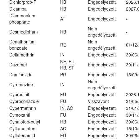
Dichlorprop-P
HB
Engedélyezett
2026.
Dicamba
HB
Engedélyezett
2027.0
Diammonium
AT
Engedélyezett
-
phosphate
Nem
Desmedipham
HB
-
engedélyezett
Denathonium
Nem
RE
01/12
benzoate
engedélyezett
Deltamethrin
IN
Engedélyezett
30/06
NE, FU,
Dazomet
Engedélyezett
30/11
HB, ST
Daminozide
PG
Engedélyezett
15/09
Nem
Cyromazine
IN
engedélyezett
Cyprodinil
FU
Engedélyezett
2026.
Cyproconazole
FU
Visszavont
31/05
Cypermethrin
IN, AC
Engedélyezett
31/01
Cymoxanil
FU
Engedélyezett
30/11
Cyhalofop-butyl
HB
Engedélyezett
30/06
Cyflumetofen
AC
Engedélyezett
15/10
Cyflufenamid
FU
Engedélyezett
30/06