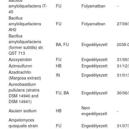
Bacillus
amyloliquefaciens IT-
FU
Folyamatban
-
45
Bacillus
amyloliquefaciens
FU
Folyamatban
27/09
AH2
Bacillus
amyloliquefaciens
BA, FU
Engedélyezett
2038.
(former subtilis) str.
QST 713
Azoxystrobin
FU
Engedélyezett
31/05
Azimsulfuron
HB
Engedélyezett
31/12
Azadirachtin
IN
Engedélyezett
31/01
(Margosa extract)
Aureobasidium
pullulans (strains
FU, BA
Engedélyezett
30/06
DSM 14940 and
DSM 14941)
Nem
Asulam sodium
HB
-
engedélyezett
Ampelomyces
quisqualis strain
FU
Engedélyezett
31/07