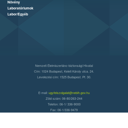
Növény
Laboratóriumok
Labor/Egyéb
Nemzeti Élelmiszerlánc-biztonsági Hivatal
Cím: 1024 Budapest, Keleti Károly utca. 24.
Levelezési cím: 1525 Budapest. Pf. 30.
E-mail:
ugyfelszolgalat@nebih.gov.hu
Zöld szám: 06-80/263-244
Telefon: 06-1/ 336-9000
Fax: 06-1/336-9479