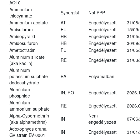
AQ10
Ammonium
Synergist
Not PPP
thiocyanate
Ammonium acetate
AT
Engedélyezett
31/08
Amisulbrom
FU
Engedélyezett
15/09
Aminopyralid
HB
Engedélyezett
31/05
Amidosulfuron
HB
Engedélyezett
30/09
Ametoctradin
FU
Engedélyezett
31/05
Aluminium silicate
RE
Engedélyezett
31/03
(aka kaolin)
Aluminium
potassium sulphate
BA
Folyamatban
-
dodecahydrate
Aluminium
IN, RO
Engedélyezett
2026.1
phosphide
Aluminium
RE
Engedélyezett
2026.0
ammonium sulphate
Alpha-Cypermethrin
Nem
IN
07/06
(aka alphamethrin)
engedélyezett
Adoxophyes orana
IN
Engedélyezett
31/01
GV strain BV-0001