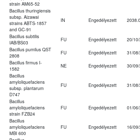
strain AM65-52
Bacillus thuringiensis
subsp. Aizawai
IN
Engedélyezett
2038.
strains ABTS-1857
and GC-91
Bacillus subtilis
FU
Engedélyezett
20/10
IAB/BS03
Bacillus pumilus QST
FU
Engedélyezett
31/08
2808
Bacillus firmus I-
NE
Engedélyezett
30/09
1582
Bacillus
amyloliquefaciens
FU
Engedélyezett
31/08
subsp. plantarum
D747
Bacillus
amyloliquefaciens
FU
Engedélyezett
01/06
strain FZB24
Bacillus
amyloliquefaciens
FU
Engedélyezett
16/09
MBI 600