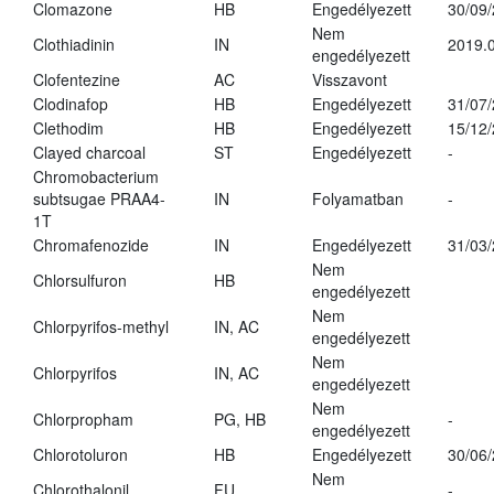
Clomazone
HB
Engedélyezett
30/09
Nem
Clothiadinin
IN
2019.0
engedélyezett
Clofentezine
AC
Visszavont
Clodinafop
HB
Engedélyezett
31/07
Clethodim
HB
Engedélyezett
15/12
Clayed charcoal
ST
Engedélyezett
-
Chromobacterium
subtsugae PRAA4-
IN
Folyamatban
-
1T
Chromafenozide
IN
Engedélyezett
31/03
Nem
Chlorsulfuron
HB
engedélyezett
Nem
Chlorpyrifos-methyl
IN, AC
engedélyezett
Nem
Chlorpyrifos
IN, AC
engedélyezett
Nem
Chlorpropham
PG, HB
-
engedélyezett
Chlorotoluron
HB
Engedélyezett
30/06
Nem
Chlorothalonil
FU
-