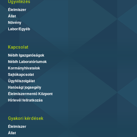
Ügyintézés
Élelmiszer
Állat
Növény
Labor/Egyéb
Kapcsolat
Nébih Igazgatóságok
Nébih Laboratóriumok
Kormányhivatalok
Sajtókapcsolat
Ügyfélszolgálat
Hatósági jogsegély
Élelmiszermentő Központ
Hírlevél feliratkozás
Gyakori kérdések
Élelmiszer
Állat