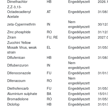
Dimethachlor
HB
Engedélyezett
2026.1
Z,Z-3,13-
Octadecadienyl
AT
Engedélyezett
31/08
Acetate
Nem
zeta-Cypermethrin
IN
30/12
engedélyezett
Zinc phosphide
RO
Engedélyezett
31/12
Ziram
FU, RE
Engedélyezett
2027.
Zucchini Yellow
Mosaik Virus, weak
EL
Engedélyezett
31/05
strain
Diflufenican
HB
Engedélyezett
31/08
Nem
Diflubenzuron
IN
engedélyezett
Difenoconazole
FU
Engedélyezett
31/01
Nem
Difenacoum
RO
engedélyezett
Diethofencarb
FU
Engedélyezett
31/05
Aluminium sulphate
BA
Engedélyezett
15/01
Bromadiolone
RO
Engedélyezett
31/05
Diclofop
HB
Engedélyezett
31/01