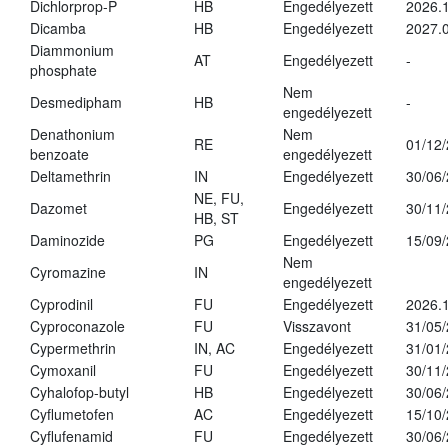
Dichlorprop-P
HB
Engedélyezett
2026.
Dicamba
HB
Engedélyezett
2027.0
Diammonium
AT
Engedélyezett
-
phosphate
Nem
Desmedipham
HB
-
engedélyezett
Denathonium
Nem
RE
01/12
benzoate
engedélyezett
Deltamethrin
IN
Engedélyezett
30/06
NE, FU,
Dazomet
Engedélyezett
30/11
HB, ST
Daminozide
PG
Engedélyezett
15/09
Nem
Cyromazine
IN
engedélyezett
Cyprodinil
FU
Engedélyezett
2026.
Cyproconazole
FU
Visszavont
31/05
Cypermethrin
IN, AC
Engedélyezett
31/01
Cymoxanil
FU
Engedélyezett
30/11
Cyhalofop-butyl
HB
Engedélyezett
30/06
Cyflumetofen
AC
Engedélyezett
15/10
Cyflufenamid
FU
Engedélyezett
30/06