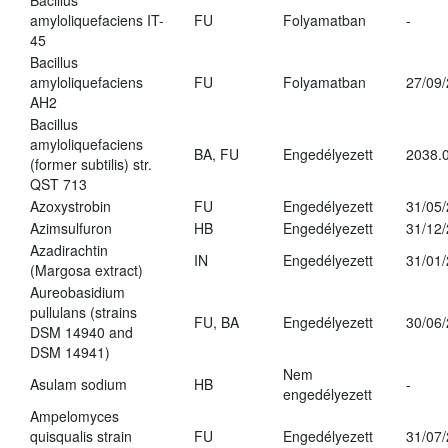
Bacillus
amyloliquefaciens IT-
FU
Folyamatban
-
45
Bacillus
amyloliquefaciens
FU
Folyamatban
27/09
AH2
Bacillus
amyloliquefaciens
BA, FU
Engedélyezett
2038.
(former subtilis) str.
QST 713
Azoxystrobin
FU
Engedélyezett
31/05
Azimsulfuron
HB
Engedélyezett
31/12
Azadirachtin
IN
Engedélyezett
31/01
(Margosa extract)
Aureobasidium
pullulans (strains
FU, BA
Engedélyezett
30/06
DSM 14940 and
DSM 14941)
Nem
Asulam sodium
HB
-
engedélyezett
Ampelomyces
quisqualis strain
FU
Engedélyezett
31/07