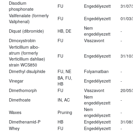
Disodium
FU
Engedélyezett
31/07
phosphonate
Valifenalate (formerly
FU
Engedélyezett
01/03
Valiphenal)
Nem
Diquat (dibromide)
HB, DE
-
engedélyezett
Dimoxystrobin
FU
Visszavont
-
Verticillium albo-
atrum (formerly
FU
Engedélyezett
31/10
Verticillium dahliae)
strain WCS850
Dimethyl disulphide
FU, NE
Folyamatban
-
BA, FU,
Vinegar
Engedélyezett
-
HB
Dimethomorph
FU
Visszavont
20/05
Nem
Dimethoate
IN, AC
-
engedélyezett
Nem
Waxes
Pruning
-
engedélyezett
Dimethenamid-P
HB
Engedélyezett
31/08
Whey
FU
Engedélyezett
-