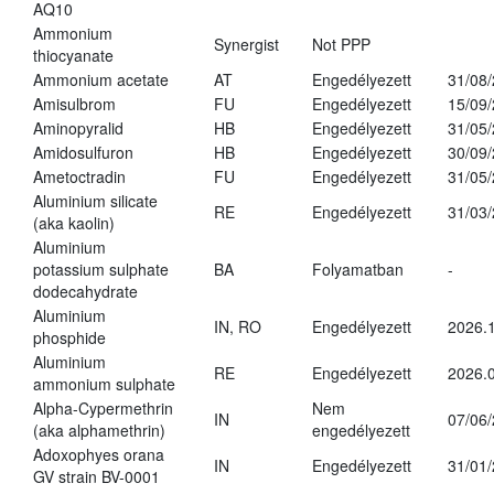
AQ10
Ammonium
Synergist
Not PPP
thiocyanate
Ammonium acetate
AT
Engedélyezett
31/08
Amisulbrom
FU
Engedélyezett
15/09
Aminopyralid
HB
Engedélyezett
31/05
Amidosulfuron
HB
Engedélyezett
30/09
Ametoctradin
FU
Engedélyezett
31/05
Aluminium silicate
RE
Engedélyezett
31/03
(aka kaolin)
Aluminium
potassium sulphate
BA
Folyamatban
-
dodecahydrate
Aluminium
IN, RO
Engedélyezett
2026.1
phosphide
Aluminium
RE
Engedélyezett
2026.0
ammonium sulphate
Alpha-Cypermethrin
Nem
IN
07/06
(aka alphamethrin)
engedélyezett
Adoxophyes orana
IN
Engedélyezett
31/01
GV strain BV-0001