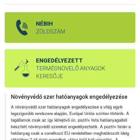
NÉBIH
ZÖLDSZÁM
ENGEDÉLYEZETT
TERMÉSNÖVELŐ ANYAGOK
KERESŐJE
Növényvédő szer hatóanyagok engedélyezése
A növényvédő szer hatóanyagok engedélyezése a világ egyik
legszigorúbb rendszere alapján, Európai Uniós szinten történik. A
tagállamok csak az így létrejövő ún. pozitív lista hatóanyagaiból
készített növényvédő szereket engedélyezhetik. A pozitív listán a
hatóanyag csak a vonatkozó EU rendeletben meghatározott ideig
(általában 7-15 évig) maradhat, utána felül kell vizsgálni. A