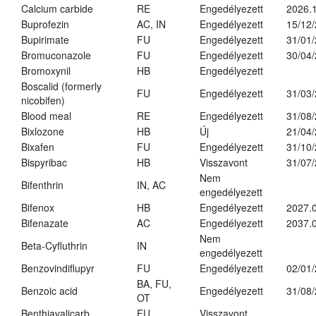
Calcium carbide
RE
Engedélyezett
2026.1
Buprofezin
AC, IN
Engedélyezett
15/12
Bupirimate
FU
Engedélyezett
31/01
Bromuconazole
FU
Engedélyezett
30/04
Bromoxynil
HB
Engedélyezett
Boscalid (formerly
FU
Engedélyezett
31/03
nicobifen)
Blood meal
RE
Engedélyezett
31/08
Bixlozone
HB
Új
21/04
Bixafen
FU
Engedélyezett
31/10
Bispyribac
HB
Visszavont
31/07
Nem
Bifenthrin
IN, AC
engedélyezett
Bifenox
HB
Engedélyezett
2027.0
Bifenazate
AC
Engedélyezett
2037.
Nem
Beta-Cyfluthrin
IN
engedélyezett
Benzovindiflupyr
FU
Engedélyezett
02/01
BA, FU,
Benzoic acid
Engedélyezett
31/08
OT
Benthiavalicarb
FU
Visszavont