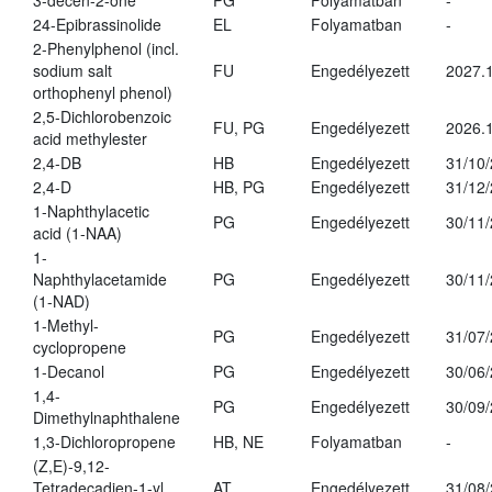
3-decen-2-one
PG
Folyamatban
-
24-Epibrassinolide
EL
Folyamatban
-
2-Phenylphenol (incl.
sodium salt
FU
Engedélyezett
2027.1
orthophenyl phenol)
2,5-Dichlorobenzoic
FU, PG
Engedélyezett
2026.
acid methylester
2,4-DB
HB
Engedélyezett
31/10
2,4-D
HB, PG
Engedélyezett
31/12
1-Naphthylacetic
PG
Engedélyezett
30/11
acid (1-NAA)
1-
Naphthylacetamide
PG
Engedélyezett
30/11
(1-NAD)
1-Methyl-
PG
Engedélyezett
31/07
cyclopropene
1-Decanol
PG
Engedélyezett
30/06
1,4-
PG
Engedélyezett
30/09
Dimethylnaphthalene
1,3-Dichloropropene
HB, NE
Folyamatban
-
(Z,E)-9,12-
Tetradecadien-1-yl
AT
Engedélyezett
31/08