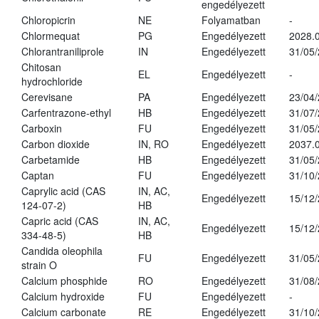
engedélyezett
Chloropicrin
NE
Folyamatban
-
Chlormequat
PG
Engedélyezett
2028.0
Chlorantraniliprole
IN
Engedélyezett
31/05
Chitosan
EL
Engedélyezett
-
hydrochloride
Cerevisane
PA
Engedélyezett
23/04
Carfentrazone-ethyl
HB
Engedélyezett
31/07
Carboxin
FU
Engedélyezett
31/05
Carbon dioxide
IN, RO
Engedélyezett
2037.
Carbetamide
HB
Engedélyezett
31/05
Captan
FU
Engedélyezett
31/10
Caprylic acid (CAS
IN, AC,
Engedélyezett
15/12
124-07-2)
HB
Capric acid (CAS
IN, AC,
Engedélyezett
15/12
334-48-5)
HB
Candida oleophila
FU
Engedélyezett
31/05
strain O
Calcium phosphide
RO
Engedélyezett
31/08
Calcium hydroxide
FU
Engedélyezett
-
Calcium carbonate
RE
Engedélyezett
31/10