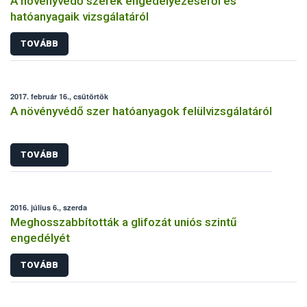
A növényvédő szerek engedélyezéséről és
hatóanyagaik vizsgálatáról
TOVÁBB
2017. február 16., csütörtök
A növényvédő szer hatóanyagok felülvizsgálatáról
TOVÁBB
2016. július 6., szerda
Meghosszabbították a glifozát uniós szintű
engedélyét
TOVÁBB