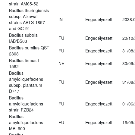
strain AM65-52
Bacillus thuringiensis
subsp. Aizawai
IN
Engedélyezett
2038.
strains ABTS-1857
and GC-91
Bacillus subtilis
FU
Engedélyezett
20/10
IAB/BS03
Bacillus pumilus QST
FU
Engedélyezett
31/08
2808
Bacillus firmus I-
NE
Engedélyezett
30/09
1582
Bacillus
amyloliquefaciens
FU
Engedélyezett
31/08
subsp. plantarum
D747
Bacillus
amyloliquefaciens
FU
Engedélyezett
01/06
strain FZB24
Bacillus
amyloliquefaciens
FU
Engedélyezett
16/09
MBI 600