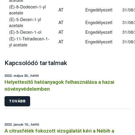
acetate
(E)-8-Dodecen-1-yl
AT
Engedélyezett
31/08
acetate
(E)-5-Decen-1-yl
AT
Engedélyezett
31/08
acetate
(E)-5-Decen-1-ol
AT
Engedélyezett
31/08
(E)-11-Tetradecen-1-
AT
Engedélyezett
31/08
yl acetate
Kapcsolódó tartalmak
2022. május 30., hétfő
Helyettesítő hatóanyagok felhasználása a hazai
növényvédelemben
TOVÁBB
2022. január 10., hétfő
A citrusfélék fokozott vizsgálatát kéri a Nébih a