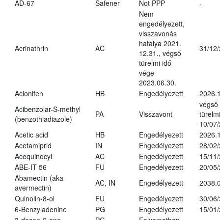
AD-67
Safener
Not PPP
-
Nem
engedélyezett,
visszavonás
hatálya 2021.
Acrinathrin
AC
31/12
12.31., végső
türelmi idő
vége
2023.06.30.
Aclonifen
HB
Engedélyezett
2026.
végső
Acibenzolar-S-methyl
PA
Visszavont
türelmi
(benzothiadiazole)
10/07
Acetic acid
HB
Engedélyezett
2026.1
Acetamiprid
IN
Engedélyezett
28/02
Acequinocyl
AC
Engedélyezett
15/11
ABE-IT 56
FU
Engedélyezett
20/05
Abamectin (aka
AC, IN
Engedélyezett
2038.
avermectin)
Quinolin-8-ol
FU
Engedélyezett
30/06
6-Benzyladenine
PG
Engedélyezett
15/01