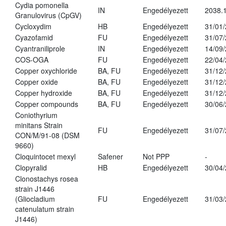
Cydia pomonella
IN
Engedélyezett
2038.
Granulovirus (CpGV)
Cycloxydim
HB
Engedélyezett
31/01
Cyazofamid
FU
Engedélyezett
31/07
Cyantraniliprole
IN
Engedélyezett
14/09
COS-OGA
FU
Engedélyezett
22/04
Copper oxychloride
BA, FU
Engedélyezett
31/12
Copper oxide
BA, FU
Engedélyezett
31/12
Copper hydroxide
BA, FU
Engedélyezett
31/12
Copper compounds
BA, FU
Engedélyezett
30/06
Coniothyrium
minitans Strain
FU
Engedélyezett
31/07
CON/M/91-08 (DSM
9660)
Cloquintocet mexyl
Safener
Not PPP
-
Clopyralid
HB
Engedélyezett
30/04
Clonostachys rosea
strain J1446
(Gliocladium
FU
Engedélyezett
31/03
catenulatum strain
J1446)