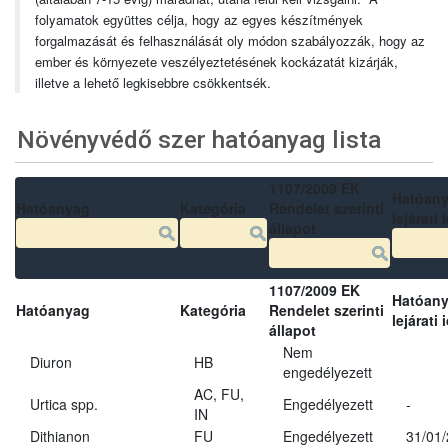
folyamatok együttes célja, hogy az egyes készítmények
forgalmazását és felhasználását oly módon szabályozzák, hogy az
ember és környezete veszélyeztetésének kockázatát kizárják,
illetve a lehető legkisebbre csökkentsék.
Növényvédő szer hatóanyag lista
1107/2009 EK
Hatóan
Hatóanyag
Kategória
Rendelet szerinti
lejárati 
állapot
1107/2009 EK
Hatóan
Hatóanyag
Kategória
Rendelet szerinti
lejárati 
állapot
Nem
Diuron
HB
engedélyezett
AC, FU,
Urtica spp.
Engedélyezett
-
IN
Dithianon
FU
Engedélyezett
31/01