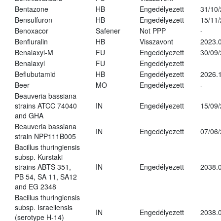
Bentazone
HB
Engedélyezett
31/10
Bensulfuron
HB
Engedélyezett
15/11
Benoxacor
Safener
Not PPP
-
Benfluralin
HB
Visszavont
2023.
Benalaxyl-M
FU
Engedélyezett
30/09
Benalaxyl
FU
Engedélyezett
Beflubutamid
HB
Engedélyezett
2026.
Beer
MO
Engedélyezett
-
Beauveria bassiana
strains ATCC 74040
IN
Engedélyezett
15/09
and GHA
Beauveria bassiana
IN
Engedélyezett
07/06
strain NPP111B005
Bacillus thuringiensis
subsp. Kurstaki
strains ABTS 351,
IN
Engedélyezett
2038.
PB 54, SA 11, SA12
and EG 2348
Bacillus thuringiensis
subsp. Israeliensis
IN
Engedélyezett
2038.
(serotype H-14)