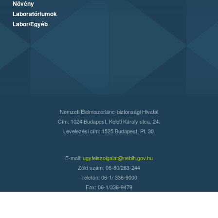
Növény
Laboratóriumok
Labor/Egyéb
Nemzeti Élelmiszerlánc-biztonsági Hivatal
Cím: 1024 Budapest, Keleti Károly utca. 24.
Levelezési cím: 1525 Budapest. Pf. 30.
E-mail:
ugyfelszolgalat@nebih.gov.hu
Zöld szám: 06-80/263-244
Telefon: 06-1/ 336-9000
Fax: 06-1/336-9479