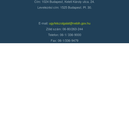
Cím: 1024 Budapest, Keleti Károly utca. 24.
Levelezési cím: 1525 Budapest. Pf. 30.
E-mail:
ugyfelszolgalat@nebih.gov.hu
Zöld szám: 06-80/263-244
Telefon: 06-1/ 336-9000
Fax: 06-1/336-9479