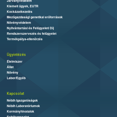
Járványvédelem
Kiemelt ügyek, EUTR
Kockázatkezelés
Mezőgazdasági genetikai erőforrások
Növényvédelem
Nyilvántartási és Felügyeleti Díj
Rendszerszervezés és felügyelet
Termékpálya-ellenőrzés
Ügyintézés
Élelmiszer
Állat
Növény
Labor/Egyéb
Kapcsolat
Nébih Igazgatóságok
Nébih Laboratóriumok
Kormányhivatalok
Sajtókapcsolat