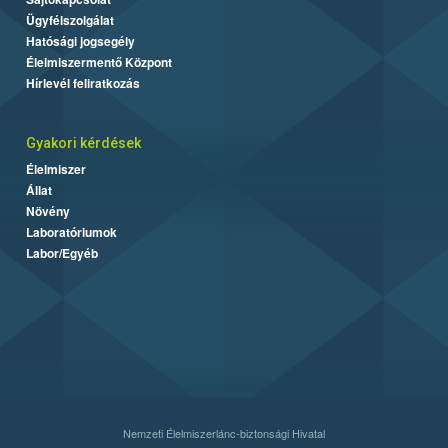
Ügyfélszolgálat
Hatósági jogsegély
Élelmiszermentő Központ
Hírlevél feliratkozás
Gyakori kérdések
Élelmiszer
Állat
Növény
Laboratóriumok
Labor/Egyéb
Nemzeti Élelmiszerlánc-biztonsági Hivatal