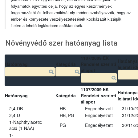
folyamatok együttes célja, hogy az egyes készítmények
forgalmazását és felhasználását oly módon szabályozzák, hogy az
ember és környezete veszélyeztetésének kockázatát kizárják,
illetve a lehető legkisebbre csökkentsék.
Növényvédő szer hatóanyag lista
1107/2009 EK
Hatóanya
Hatóanyag
Kategória
Rendelet szerinti
lejárati id
állapot
1107/2009 EK
Hatóanya
Hatóanyag
Kategória
Rendelet szerinti
lejárati id
állapot
2,4-DB
HB
Engedélyezett
31/10/2
2,4-D
HB, PG
Engedélyezett
31/12/2
1-Naphthylacetic
PG
Engedélyezett
30/11/2
acid (1-NAA)
1-