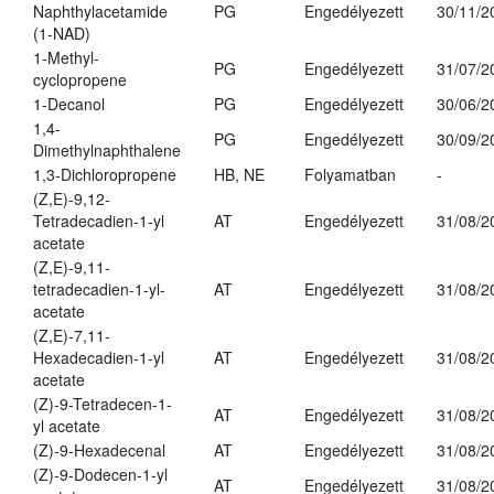
Naphthylacetamide
PG
Engedélyezett
30/11/2
(1-NAD)
1-Methyl-
PG
Engedélyezett
31/07/2
cyclopropene
1-Decanol
PG
Engedélyezett
30/06/2
1,4-
PG
Engedélyezett
30/09/2
Dimethylnaphthalene
1,3-Dichloropropene
HB, NE
Folyamatban
-
(Z,E)-9,12-
Tetradecadien-1-yl
AT
Engedélyezett
31/08/2
acetate
(Z,E)-9,11-
tetradecadien-1-yl-
AT
Engedélyezett
31/08/2
acetate
(Z,E)-7,11-
Hexadecadien-1-yl
AT
Engedélyezett
31/08/2
acetate
(Z)-9-Tetradecen-1-
AT
Engedélyezett
31/08/2
yl acetate
(Z)-9-Hexadecenal
AT
Engedélyezett
31/08/2
(Z)-9-Dodecen-1-yl
AT
Engedélyezett
31/08/2