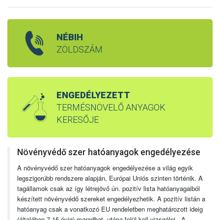
NÉBIH
ZÖLDSZÁM
ENGEDÉLYEZETT
TERMÉSNÖVELŐ ANYAGOK
KERESŐJE
Növényvédő szer hatóanyagok engedélyezése
A növényvédő szer hatóanyagok engedélyezése a világ egyik
legszigorúbb rendszere alapján, Európai Uniós szinten történik. A
tagállamok csak az így létrejövő ún. pozitív lista hatóanyagaiból
készített növényvédő szereket engedélyezhetik. A pozitív listán a
hatóanyag csak a vonatkozó EU rendeletben meghatározott ideig
(általában 7-15 évig) maradhat, utána felül kell vizsgálni. A