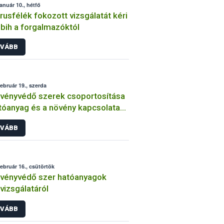
január 10., hétfő
trusfélék fokozott vizsgálatát kéri
bih a forgalmazóktól
VÁBB
február 19., szerda
vényvédő szerek csoportosítása
tóanyag és a növény kapcsolata
int
VÁBB
február 16., csütörtök
vényvédő szer hatóanyagok
lvizsgálatáról
VÁBB