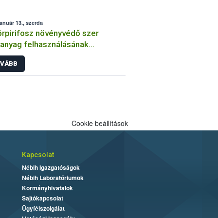
január 13., szerda
órpirifosz növényvédő szer
anyag felhasználásának
átozása
VÁBB
Cookie beállítások
Kapcsolat
Nébih Igazgatóságok
Nébih Laboratóriumok
Kormányhivatalok
Sajtókapcsolat
Ügyfélszolgálat