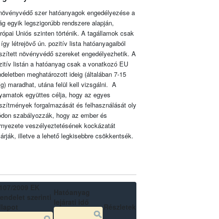
növényvédő szer hatóanyagok engedélyezése a
lág egyik legszigorúbb rendszere alapján,
rópai Uniós szinten történik. A tagállamok csak
 így létrejövő ún. pozitív lista hatóanyagaiból
szített növényvédő szereket engedélyezhetik. A
zitív listán a hatóanyag csak a vonatkozó EU
ndeletben meghatározott ideig (általában 7-15
ig) maradhat, utána felül kell vizsgálni. A
lyamatok együttes célja, hogy az egyes
szítmények forgalmazását és felhasználását oly
don szabályozzák, hogy az ember és
rnyezete veszélyeztetésének kockázatát
zárják, illetve a lehető legkisebbre csökkentsék.
107/2009 EK
Hatóanyag
endelet szerinti
lejárati idő
llapot
Részletek