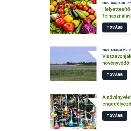
2022. május 30., hé
Helyettesítő
felhasználás
növényvéde
TOVÁBB
2021. február 25., 
Visszavonjá
növényvédő 
TOVÁBB
A növényvéd
engedélyezé
vizsgálatáról
TOVÁBB