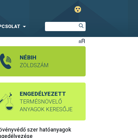
PCSOLAT
NÉBIH
ZÖLDSZÁM
ENGEDÉLYEZETT
TERMÉSNÖVELŐ
ANYAGOK KERESŐJE
övényvédő szer hatóanyagok
ngedélyezése