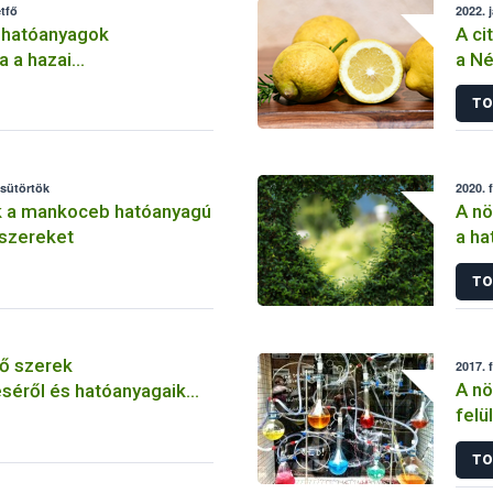
tfő
2022. 
 hatóanyagok
A ci
a a hazai
a Né
lemben
TO
csütörtök
2020. 
k a mankoceb hatóanyagú
A nö
szereket
a ha
szer
TO
ő szerek
2017. 
A nö
séről és hatóanyagaik
felü
TO