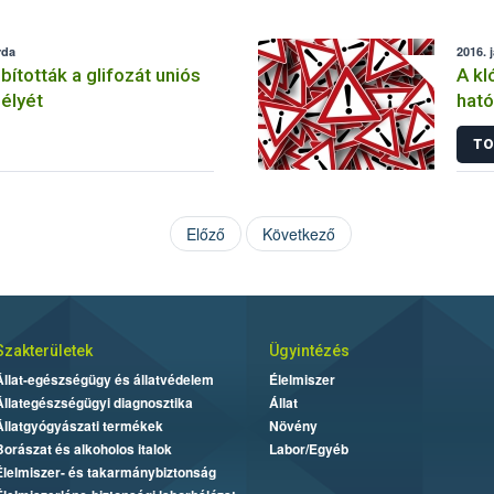
rda
2016. 
tották a glifozát uniós
A kl
élyét
ható
korl
TO
Előző
Következő
Szakterületek
Ügyintézés
Állat-egészségügy és állatvédelem
Élelmiszer
Állategészségügyi diagnosztika
Állat
Állatgyógyászati termékek
Növény
Borászat és alkoholos italok
Labor/Egyéb
Élelmiszer- és takarmánybiztonság