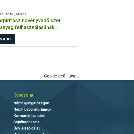
január 13., szerda
órpirifosz növényvédő szer
anyag felhasználásának
átozása
VÁBB
Cookie beállítások
Kapcsolat
Nébih Igazgatóságok
Nébih Laboratóriumok
Kormányhivatalok
Sajtókapcsolat
Ügyfélszolgálat