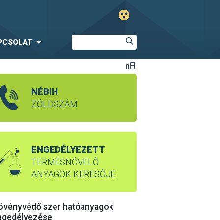
PCSOLAT
NÉBIH
ZÖLDSZÁM
ENGEDÉLYEZETT
TERMÉSNÖVELŐ
ANYAGOK KERESŐJE
övényvédő szer hatóanyagok
ngedélyezése