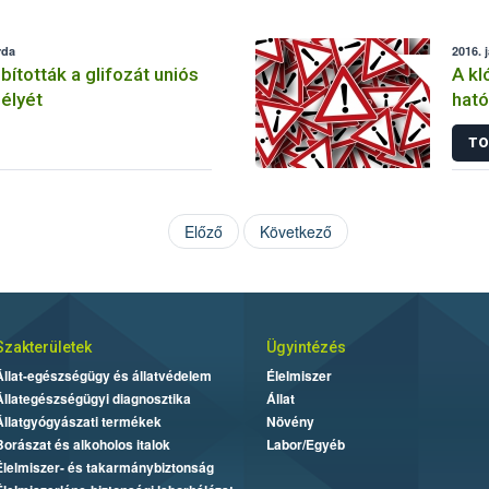
rda
2016. 
tották a glifozát uniós
A kl
élyét
ható
korl
TO
Előző
Következő
Szakterületek
Ügyintézés
Állat-egészségügy és állatvédelem
Élelmiszer
Állategészségügyi diagnosztika
Állat
Állatgyógyászati termékek
Növény
Borászat és alkoholos italok
Labor/Egyéb
Élelmiszer- és takarmánybiztonság