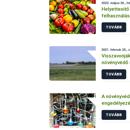
2022. május 30., hé
Helyettesítő
felhasználás
növényvéde
TOVÁBB
2021. február 25., 
Visszavonjá
növényvédő 
TOVÁBB
A növényvéd
engedélyezé
vizsgálatáról
TOVÁBB