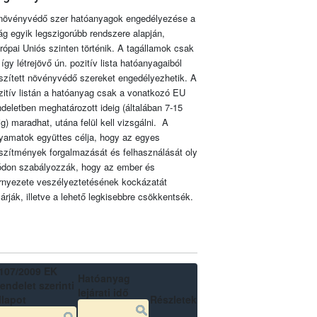
növényvédő szer hatóanyagok engedélyezése a
lág egyik legszigorúbb rendszere alapján,
rópai Uniós szinten történik. A tagállamok csak
 így létrejövő ún. pozitív lista hatóanyagaiból
szített növényvédő szereket engedélyezhetik. A
zitív listán a hatóanyag csak a vonatkozó EU
ndeletben meghatározott ideig (általában 7-15
ig) maradhat, utána felül kell vizsgálni. A
lyamatok együttes célja, hogy az egyes
szítmények forgalmazását és felhasználását oly
don szabályozzák, hogy az ember és
rnyezete veszélyeztetésének kockázatát
zárják, illetve a lehető legkisebbre csökkentsék.
107/2009 EK
Hatóanyag
endelet szerinti
lejárati idő
llapot
Részletek