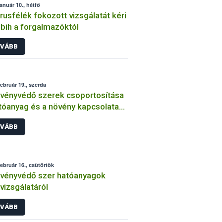
január 10., hétfő
trusfélék fokozott vizsgálatát kéri
bih a forgalmazóktól
VÁBB
február 19., szerda
vényvédő szerek csoportosítása
tóanyag és a növény kapcsolata
int
VÁBB
február 16., csütörtök
vényvédő szer hatóanyagok
lvizsgálatáról
VÁBB