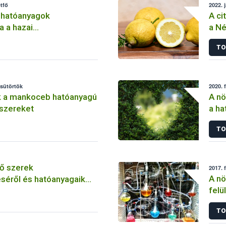
tfő
2022. 
 hatóanyagok
A ci
a a hazai
a Né
lemben
TO
csütörtök
2020. 
k a mankoceb hatóanyagú
A nö
szereket
a ha
szer
TO
ő szerek
2017. 
A nö
séről és hatóanyagaik
felü
TO