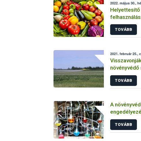
2022. május 30., hé
Helyettesítő
felhasználás
növényvéde
TOVÁBB
2021. február 25., 
Visszavonjá
növényvédő 
TOVÁBB
A növényvéd
engedélyezé
vizsgálatáról
TOVÁBB