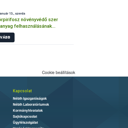
január 13., szerda
órpirifosz növényvédő szer
anyag felhasználásának
átozása
VÁBB
Cookie beállítások
Kapcsolat
Nébih Igazgatóságok
Nébih Laboratóriumok
Kormányhivatalok
Sajtókapcsolat
Ügyfélszolgálat