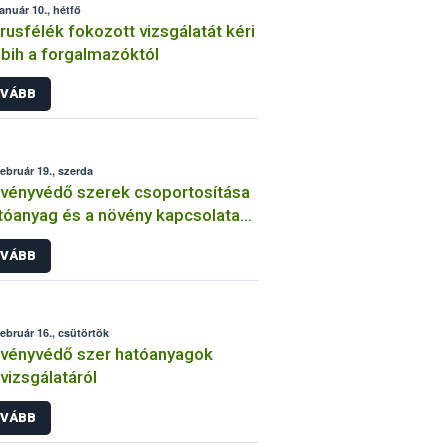
január 10., hétfő
trusfélék fokozott vizsgálatát kéri
bih a forgalmazóktól
VÁBB
február 19., szerda
vényvédő szerek csoportosítása
tóanyag és a növény kapcsolata
int
VÁBB
február 16., csütörtök
vényvédő szer hatóanyagok
lvizsgálatáról
VÁBB