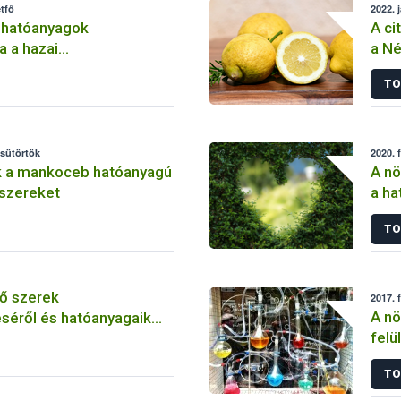
tfő
2022. 
 hatóanyagok
A ci
a a hazai
a Né
lemben
TO
csütörtök
2020. 
k a mankoceb hatóanyagú
A nö
szereket
a ha
szer
TO
ő szerek
2017. 
A nö
séről és hatóanyagaik
felü
TO