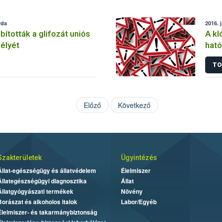
rda
2016. 
tották a glifozát uniós
A kl
élyét
ható
korl
TO
Előző
Következő
Szakterületek
Ügyintézés
Állat-egészségügy és állatvédelem
Élelmiszer
Állategészségügyi diagnosztika
Állat
Állatgyógyászati termékek
Növény
Borászat és alkoholos italok
Labor/Egyéb
Élelmiszer- és takarmánybiztonság