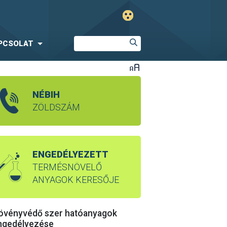
PCSOLAT
NÉBIH
ZÖLDSZÁM
ENGEDÉLYEZETT
TERMÉSNÖVELŐ
ANYAGOK KERESŐJE
övényvédő szer hatóanyagok
ngedélyezése