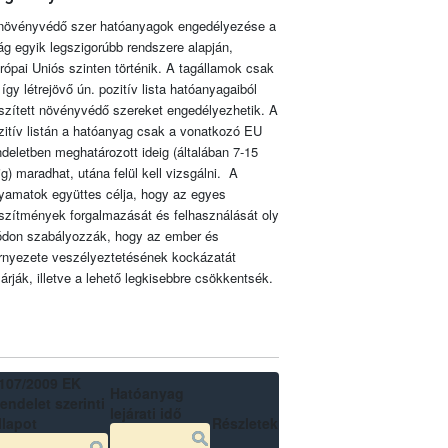
növényvédő szer hatóanyagok engedélyezése a
lág egyik legszigorúbb rendszere alapján,
rópai Uniós szinten történik. A tagállamok csak
 így létrejövő ún. pozitív lista hatóanyagaiból
szített növényvédő szereket engedélyezhetik. A
zitív listán a hatóanyag csak a vonatkozó EU
ndeletben meghatározott ideig (általában 7-15
ig) maradhat, utána felül kell vizsgálni. A
lyamatok együttes célja, hogy az egyes
szítmények forgalmazását és felhasználását oly
don szabályozzák, hogy az ember és
rnyezete veszélyeztetésének kockázatát
zárják, illetve a lehető legkisebbre csökkentsék.
107/2009 EK
Hatóanyag
endelet szerinti
lejárati idő
llapot
Részletek