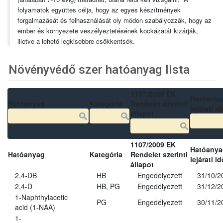
folyamatok együttes célja, hogy az egyes készítmények
forgalmazását és felhasználását oly módon szabályozzák, hogy az
ember és környezete veszélyeztetésének kockázatát kizárják,
illetve a lehető legkisebbre csökkentsék.
Növényvédő szer hatóanyag lista
1107/2009 EK
Hatóanya
Hatóanyag
Kategória
Rendelet szerinti
lejárati id
állapot
1107/2009 EK
Hatóanya
Hatóanyag
Kategória
Rendelet szerinti
lejárati id
állapot
2,4-DB
HB
Engedélyezett
31/10/2
2,4-D
HB, PG
Engedélyezett
31/12/2
1-Naphthylacetic
PG
Engedélyezett
30/11/2
acid (1-NAA)
1-