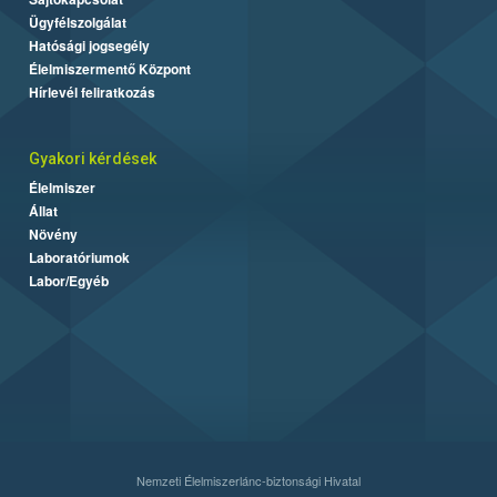
Ügyfélszolgálat
Hatósági jogsegély
Élelmiszermentő Központ
Hírlevél feliratkozás
Gyakori kérdések
Élelmiszer
Állat
Növény
Laboratóriumok
Labor/Egyéb
Nemzeti Élelmiszerlánc-biztonsági Hivatal