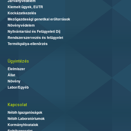
Járványvédelem
Kiemelt ügyek, EUTR
Kockázatkezelés
Mezőgazdasági genetikai erőforrások
Növényvédelem
Nyilvántartási és Felügyeleti Díj
Rendszerszervezés és felügyelet
Termékpálya-ellenőrzés
Ügyintézés
Élelmiszer
Állat
Növény
Labor/Egyéb
Kapcsolat
Nébih Igazgatóságok
Nébih Laboratóriumok
Kormányhivatalok
Sajtókapcsolat