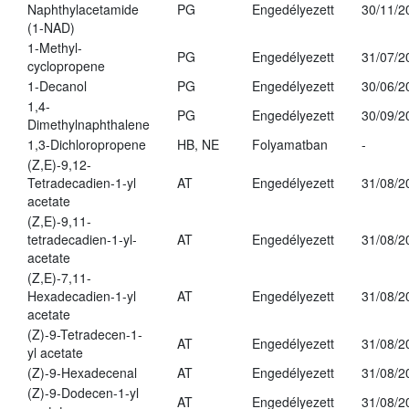
Naphthylacetamide
PG
Engedélyezett
30/11/2
(1-NAD)
1-Methyl-
PG
Engedélyezett
31/07/2
cyclopropene
1-Decanol
PG
Engedélyezett
30/06/2
1,4-
PG
Engedélyezett
30/09/2
Dimethylnaphthalene
1,3-Dichloropropene
HB, NE
Folyamatban
-
(Z,E)-9,12-
Tetradecadien-1-yl
AT
Engedélyezett
31/08/2
acetate
(Z,E)-9,11-
tetradecadien-1-yl-
AT
Engedélyezett
31/08/2
acetate
(Z,E)-7,11-
Hexadecadien-1-yl
AT
Engedélyezett
31/08/2
acetate
(Z)-9-Tetradecen-1-
AT
Engedélyezett
31/08/2
yl acetate
(Z)-9-Hexadecenal
AT
Engedélyezett
31/08/2
(Z)-9-Dodecen-1-yl
AT
Engedélyezett
31/08/2