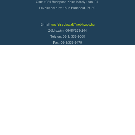
Cím: 1024 Budapest, Keleti Károly utca. 24.
Levelezési cím: 1525 Budapest. Pf. 30.
E-mail:
ugyfelszolgalat@nebih.gov.hu
Zöld szám: 06-80/263-244
Telefon: 06-1/ 336-9000
Fax: 06-1/336-9479