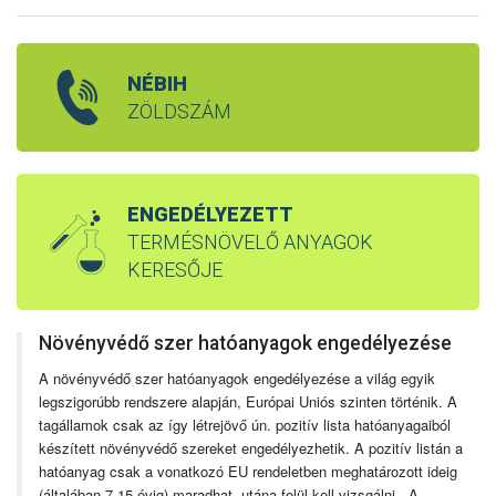
NÉBIH
ZÖLDSZÁM
ENGEDÉLYEZETT
TERMÉSNÖVELŐ ANYAGOK
KERESŐJE
Növényvédő szer hatóanyagok engedélyezése
A növényvédő szer hatóanyagok engedélyezése a világ egyik
legszigorúbb rendszere alapján, Európai Uniós szinten történik. A
tagállamok csak az így létrejövő ún. pozitív lista hatóanyagaiból
készített növényvédő szereket engedélyezhetik. A pozitív listán a
hatóanyag csak a vonatkozó EU rendeletben meghatározott ideig
(általában 7-15 évig) maradhat, utána felül kell vizsgálni. A