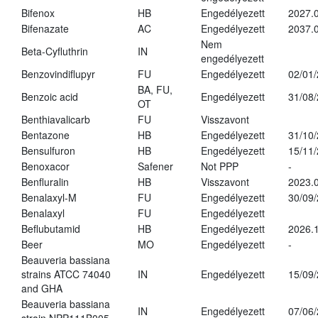
Bifenox
HB
Engedélyezett
2027.0
Bifenazate
AC
Engedélyezett
2037.
Nem
Beta-Cyfluthrin
IN
engedélyezett
Benzovindiflupyr
FU
Engedélyezett
02/01
BA, FU,
Benzoic acid
Engedélyezett
31/08
OT
Benthiavalicarb
FU
Visszavont
Bentazone
HB
Engedélyezett
31/10
Bensulfuron
HB
Engedélyezett
15/11
Benoxacor
Safener
Not PPP
-
Benfluralin
HB
Visszavont
2023.
Benalaxyl-M
FU
Engedélyezett
30/09
Benalaxyl
FU
Engedélyezett
Beflubutamid
HB
Engedélyezett
2026.
Beer
MO
Engedélyezett
-
Beauveria bassiana
strains ATCC 74040
IN
Engedélyezett
15/09
and GHA
Beauveria bassiana
IN
Engedélyezett
07/06