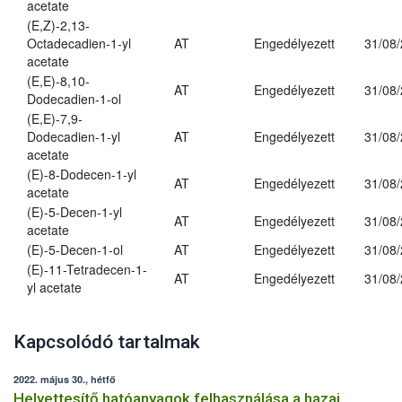
acetate
(E,Z)-2,13-
Octadecadien-1-yl
AT
Engedélyezett
31/08
acetate
(E,E)-8,10-
AT
Engedélyezett
31/08
Dodecadien-1-ol
(E,E)-7,9-
Dodecadien-1-yl
AT
Engedélyezett
31/08
acetate
(E)-8-Dodecen-1-yl
AT
Engedélyezett
31/08
acetate
(E)-5-Decen-1-yl
AT
Engedélyezett
31/08
acetate
(E)-5-Decen-1-ol
AT
Engedélyezett
31/08
(E)-11-Tetradecen-1-
AT
Engedélyezett
31/08
yl acetate
Kapcsolódó tartalmak
2022. május 30., hétfő
Helyettesítő hatóanyagok felhasználása a hazai