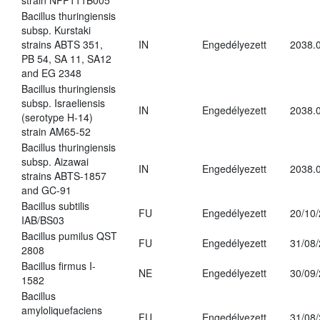
strain NPP111B005
Bacillus thuringiensis
subsp. Kurstaki
strains ABTS 351,
IN
Engedélyezett
2038.
PB 54, SA 11, SA12
and EG 2348
Bacillus thuringiensis
subsp. Israeliensis
IN
Engedélyezett
2038.
(serotype H-14)
strain AM65-52
Bacillus thuringiensis
subsp. Aizawai
IN
Engedélyezett
2038.
strains ABTS-1857
and GC-91
Bacillus subtilis
FU
Engedélyezett
20/10
IAB/BS03
Bacillus pumilus QST
FU
Engedélyezett
31/08
2808
Bacillus firmus I-
NE
Engedélyezett
30/09
1582
Bacillus
amyloliquefaciens
FU
Engedélyezett
31/08