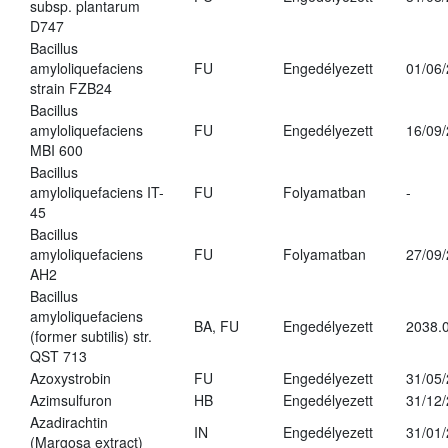
subsp. plantarum
D747
Bacillus
amyloliquefaciens
FU
Engedélyezett
01/06
strain FZB24
Bacillus
amyloliquefaciens
FU
Engedélyezett
16/09
MBI 600
Bacillus
amyloliquefaciens IT-
FU
Folyamatban
-
45
Bacillus
amyloliquefaciens
FU
Folyamatban
27/09
AH2
Bacillus
amyloliquefaciens
BA, FU
Engedélyezett
2038.
(former subtilis) str.
QST 713
Azoxystrobin
FU
Engedélyezett
31/05
Azimsulfuron
HB
Engedélyezett
31/12
Azadirachtin
IN
Engedélyezett
31/01
(Margosa extract)