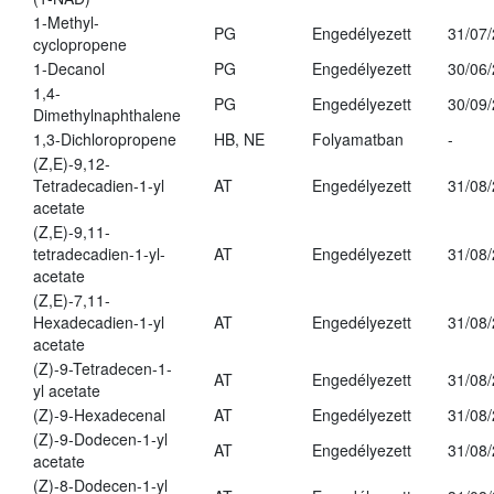
1-Methyl-
PG
Engedélyezett
31/07
cyclopropene
1-Decanol
PG
Engedélyezett
30/06
1,4-
PG
Engedélyezett
30/09
Dimethylnaphthalene
1,3-Dichloropropene
HB, NE
Folyamatban
-
(Z,E)-9,12-
Tetradecadien-1-yl
AT
Engedélyezett
31/08
acetate
(Z,E)-9,11-
tetradecadien-1-yl-
AT
Engedélyezett
31/08
acetate
(Z,E)-7,11-
Hexadecadien-1-yl
AT
Engedélyezett
31/08
acetate
(Z)-9-Tetradecen-1-
AT
Engedélyezett
31/08
yl acetate
(Z)-9-Hexadecenal
AT
Engedélyezett
31/08
(Z)-9-Dodecen-1-yl
AT
Engedélyezett
31/08
acetate
(Z)-8-Dodecen-1-yl