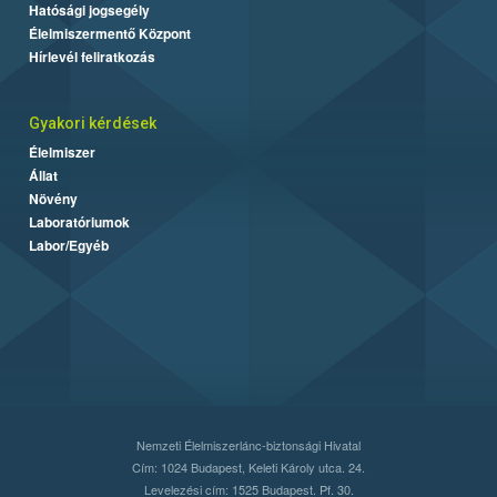
Hatósági jogsegély
Élelmiszermentő Központ
Hírlevél feliratkozás
Gyakori kérdések
Élelmiszer
Állat
Növény
Laboratóriumok
Labor/Egyéb
Nemzeti Élelmiszerlánc-biztonsági Hivatal
Cím: 1024 Budapest, Keleti Károly utca. 24.
Levelezési cím: 1525 Budapest. Pf. 30.