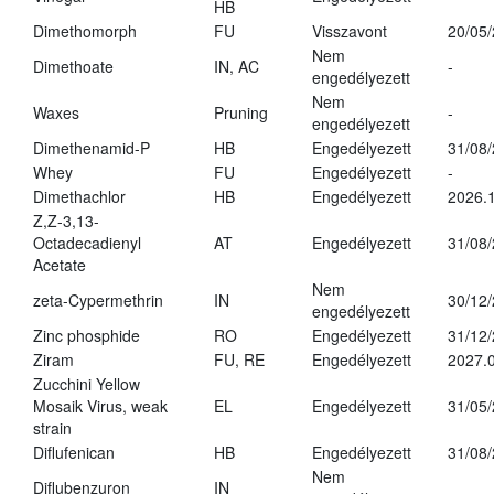
HB
Dimethomorph
FU
Visszavont
20/05
Nem
Dimethoate
IN, AC
-
engedélyezett
Nem
Waxes
Pruning
-
engedélyezett
Dimethenamid-P
HB
Engedélyezett
31/08
Whey
FU
Engedélyezett
-
Dimethachlor
HB
Engedélyezett
2026.1
Z,Z-3,13-
Octadecadienyl
AT
Engedélyezett
31/08
Acetate
Nem
zeta-Cypermethrin
IN
30/12
engedélyezett
Zinc phosphide
RO
Engedélyezett
31/12
Ziram
FU, RE
Engedélyezett
2027.
Zucchini Yellow
Mosaik Virus, weak
EL
Engedélyezett
31/05
strain
Diflufenican
HB
Engedélyezett
31/08
Nem
Diflubenzuron
IN