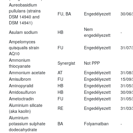
Aureobasidium
pullulans (strains
FU, BA
Engedélyezett
30/06
DSM 14940 and
DSM 14941)
Nem
Asulam sodium
HB
-
engedélyezett
Ampelomyces
quisqualis strain
FU
Engedélyezett
31/07
AQ10
Ammonium
Synergist
Not PPP
thiocyanate
Ammonium acetate
AT
Engedélyezett
31/08
Amisulbrom
FU
Engedélyezett
15/09
Aminopyralid
HB
Engedélyezett
31/05
Amidosulfuron
HB
Engedélyezett
30/09
Ametoctradin
FU
Engedélyezett
31/05
Aluminium silicate
RE
Engedélyezett
31/03
(aka kaolin)
Aluminium
potassium sulphate
BA
Folyamatban
-
dodecahydrate