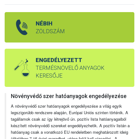
NÉBIH
ZÖLDSZÁM
ENGEDÉLYEZETT
TERMÉSNÖVELŐ ANYAGOK
KERESŐJE
Növényvédő szer hatóanyagok engedélyezése
A növényvédő szer hatóanyagok engedélyezése a világ egyik
legszigorúbb rendszere alapján, Európai Uniós szinten történik. A
tagállamok csak az így létrejövő ún. pozitív lista hatóanyagaiból
készített növényvédő szereket engedélyezhetik. A pozitív listán a
hatóanyag csak a vonatkozó EU rendeletben meghatározott ideig
(általában 7-15 évig) maradhat, utána felül kell vizsgálni. A