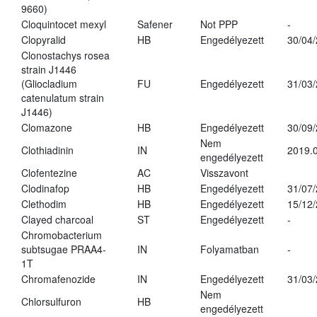
9660)
Cloquintocet mexyl
Safener
Not PPP
-
Clopyralid
HB
Engedélyezett
30/04
Clonostachys rosea
strain J1446
(Gliocladium
FU
Engedélyezett
31/03
catenulatum strain
J1446)
Clomazone
HB
Engedélyezett
30/09
Nem
Clothiadinin
IN
2019.0
engedélyezett
Clofentezine
AC
Visszavont
Clodinafop
HB
Engedélyezett
31/07
Clethodim
HB
Engedélyezett
15/12
Clayed charcoal
ST
Engedélyezett
-
Chromobacterium
subtsugae PRAA4-
IN
Folyamatban
-
1T
Chromafenozide
IN
Engedélyezett
31/03
Nem
Chlorsulfuron
HB
engedélyezett