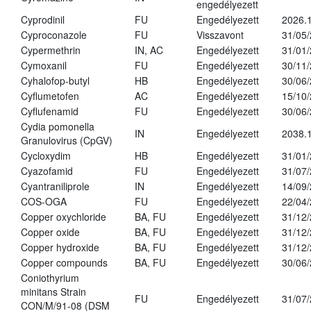
engedélyezett
Cyprodinil
FU
Engedélyezett
2026.
Cyproconazole
FU
Visszavont
31/05
Cypermethrin
IN, AC
Engedélyezett
31/01
Cymoxanil
FU
Engedélyezett
30/11
Cyhalofop-butyl
HB
Engedélyezett
30/06
Cyflumetofen
AC
Engedélyezett
15/10
Cyflufenamid
FU
Engedélyezett
30/06
Cydia pomonella
IN
Engedélyezett
2038.
Granulovirus (CpGV)
Cycloxydim
HB
Engedélyezett
31/01
Cyazofamid
FU
Engedélyezett
31/07
Cyantraniliprole
IN
Engedélyezett
14/09
COS-OGA
FU
Engedélyezett
22/04
Copper oxychloride
BA, FU
Engedélyezett
31/12
Copper oxide
BA, FU
Engedélyezett
31/12
Copper hydroxide
BA, FU
Engedélyezett
31/12
Copper compounds
BA, FU
Engedélyezett
30/06
Coniothyrium
minitans Strain
FU
Engedélyezett
31/07
CON/M/91-08 (DSM