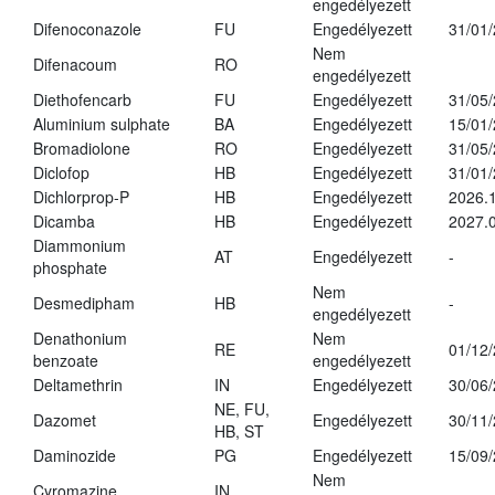
engedélyezett
Difenoconazole
FU
Engedélyezett
31/01
Nem
Difenacoum
RO
engedélyezett
Diethofencarb
FU
Engedélyezett
31/05
Aluminium sulphate
BA
Engedélyezett
15/01
Bromadiolone
RO
Engedélyezett
31/05
Diclofop
HB
Engedélyezett
31/01
Dichlorprop-P
HB
Engedélyezett
2026.
Dicamba
HB
Engedélyezett
2027.0
Diammonium
AT
Engedélyezett
-
phosphate
Nem
Desmedipham
HB
-
engedélyezett
Denathonium
Nem
RE
01/12
benzoate
engedélyezett
Deltamethrin
IN
Engedélyezett
30/06
NE, FU,
Dazomet
Engedélyezett
30/11
HB, ST
Daminozide
PG
Engedélyezett
15/09
Nem
Cyromazine
IN