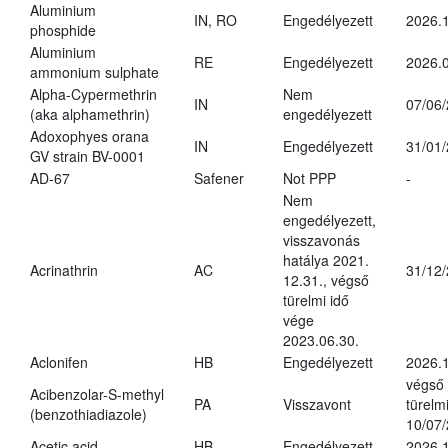
Aluminium
IN, RO
Engedélyezett
2026.1
phosphide
Aluminium
RE
Engedélyezett
2026.0
ammonium sulphate
Alpha-Cypermethrin
Nem
IN
07/06
(aka alphamethrin)
engedélyezett
Adoxophyes orana
IN
Engedélyezett
31/01
GV strain BV-0001
AD-67
Safener
Not PPP
-
Nem
engedélyezett,
visszavonás
hatálya 2021.
Acrinathrin
AC
31/12
12.31., végső
türelmi idő
vége
2023.06.30.
Aclonifen
HB
Engedélyezett
2026.
végső
Acibenzolar-S-methyl
PA
Visszavont
türelmi
(benzothiadiazole)
10/07
Acetic acid
HB
Engedélyezett
2026.1