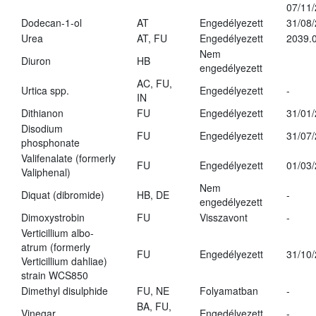
07/11
Dodecan-1-ol
AT
Engedélyezett
31/08
Urea
AT, FU
Engedélyezett
2039.0
Nem
Diuron
HB
engedélyezett
AC, FU,
Urtica spp.
Engedélyezett
-
IN
Dithianon
FU
Engedélyezett
31/01
Disodium
FU
Engedélyezett
31/07
phosphonate
Valifenalate (formerly
FU
Engedélyezett
01/03
Valiphenal)
Nem
Diquat (dibromide)
HB, DE
-
engedélyezett
Dimoxystrobin
FU
Visszavont
-
Verticillium albo-
atrum (formerly
FU
Engedélyezett
31/10
Verticillium dahliae)
strain WCS850
Dimethyl disulphide
FU, NE
Folyamatban
-
BA, FU,
Vinegar
Engedélyezett
-