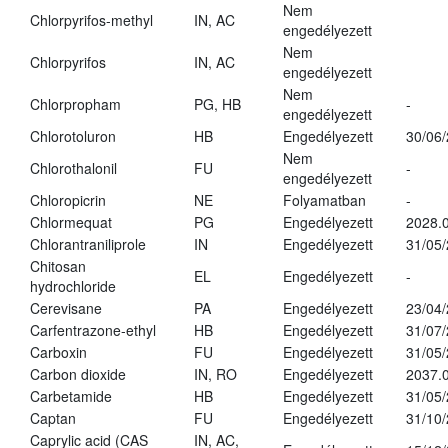
Nem
Chlorpyrifos-methyl
IN, AC
engedélyezett
Nem
Chlorpyrifos
IN, AC
engedélyezett
Nem
Chlorpropham
PG, HB
-
engedélyezett
Chlorotoluron
HB
Engedélyezett
30/06
Nem
Chlorothalonil
FU
-
engedélyezett
Chloropicrin
NE
Folyamatban
-
Chlormequat
PG
Engedélyezett
2028.0
Chlorantraniliprole
IN
Engedélyezett
31/05
Chitosan
EL
Engedélyezett
-
hydrochloride
Cerevisane
PA
Engedélyezett
23/04
Carfentrazone-ethyl
HB
Engedélyezett
31/07
Carboxin
FU
Engedélyezett
31/05
Carbon dioxide
IN, RO
Engedélyezett
2037.
Carbetamide
HB
Engedélyezett
31/05
Captan
FU
Engedélyezett
31/10
Caprylic acid (CAS
IN, AC,