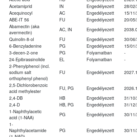
Acetamiprid
IN
Engedélyezett
28/02
Acequinocyl
AC
Engedélyezett
15/11
ABE-IT 56
FU
Engedélyezett
20/05
Abamectin (aka
AC, IN
Engedélyezett
2038.
avermectin)
Quinolin-8-ol
FU
Engedélyezett
30/06
6-Benzyladenine
PG
Engedélyezett
15/01
3-decen-2-one
PG
Folyamatban
-
24-Epibrassinolide
EL
Folyamatban
-
2-Phenylphenol (incl.
sodium salt
FU
Engedélyezett
2027.1
orthophenyl phenol)
2,5-Dichlorobenzoic
FU, PG
Engedélyezett
2026.
acid methylester
2,4-DB
HB
Engedélyezett
31/10
2,4-D
HB, PG
Engedélyezett
31/12
1-Naphthylacetic
PG
Engedélyezett
30/11
acid (1-NAA)
1-
Naphthylacetamide
PG
Engedélyezett
30/11
(1-NAD)