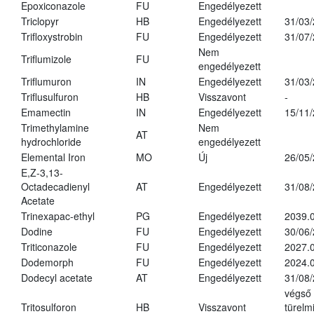
Epoxiconazole
FU
Engedélyezett
Triclopyr
HB
Engedélyezett
31/03
Trifloxystrobin
FU
Engedélyezett
31/07
Nem
Triflumizole
FU
engedélyezett
Triflumuron
IN
Engedélyezett
31/03
Triflusulfuron
HB
Visszavont
-
Emamectin
IN
Engedélyezett
15/11
Trimethylamine
Nem
AT
hydrochloride
engedélyezett
Elemental Iron
MO
Új
26/05
E,Z-3,13-
Octadecadienyl
AT
Engedélyezett
31/08
Acetate
Trinexapac-ethyl
PG
Engedélyezett
2039.
Dodine
FU
Engedélyezett
30/06
Triticonazole
FU
Engedélyezett
2027.
Dodemorph
FU
Engedélyezett
2024.0
Dodecyl acetate
AT
Engedélyezett
31/08
végső
Tritosulforon
HB
Visszavont
türelmi