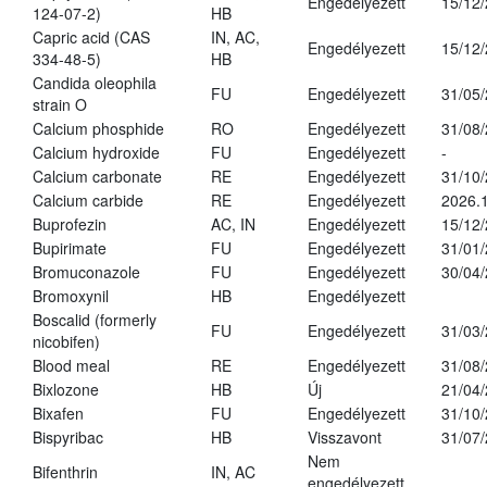
Engedélyezett
15/12
124-07-2)
HB
Capric acid (CAS
IN, AC,
Engedélyezett
15/12
334-48-5)
HB
Candida oleophila
FU
Engedélyezett
31/05
strain O
Calcium phosphide
RO
Engedélyezett
31/08
Calcium hydroxide
FU
Engedélyezett
-
Calcium carbonate
RE
Engedélyezett
31/10
Calcium carbide
RE
Engedélyezett
2026.1
Buprofezin
AC, IN
Engedélyezett
15/12
Bupirimate
FU
Engedélyezett
31/01
Bromuconazole
FU
Engedélyezett
30/04
Bromoxynil
HB
Engedélyezett
Boscalid (formerly
FU
Engedélyezett
31/03
nicobifen)
Blood meal
RE
Engedélyezett
31/08
Bixlozone
HB
Új
21/04
Bixafen
FU
Engedélyezett
31/10
Bispyribac
HB
Visszavont
31/07
Nem
Bifenthrin
IN, AC
engedélyezett