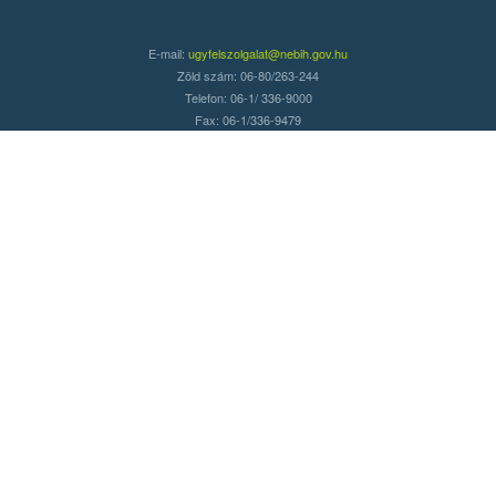
E-mail:
ugyfelszolgalat@nebih.gov.hu
Zöld szám: 06-80/263-244
Telefon: 06-1/ 336-9000
Fax: 06-1/336-9479