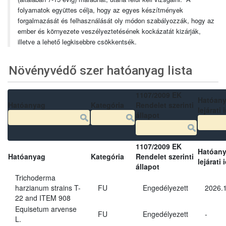
folyamatok együttes célja, hogy az egyes készítmények
forgalmazását és felhasználását oly módon szabályozzák, hogy az
ember és környezete veszélyeztetésének kockázatát kizárják,
illetve a lehető legkisebbre csökkentsék.
Növényvédő szer hatóanyag lista
1107/2009 EK
Hatóan
Hatóanyag
Kategória
Rendelet szerinti
lejárati 
állapot
1107/2009 EK
Hatóan
Hatóanyag
Kategória
Rendelet szerinti
lejárati 
állapot
Trichoderma
harzianum strains T-
FU
Engedélyezett
2026.
22 and ITEM 908
Equisetum arvense
FU
Engedélyezett
-
L.