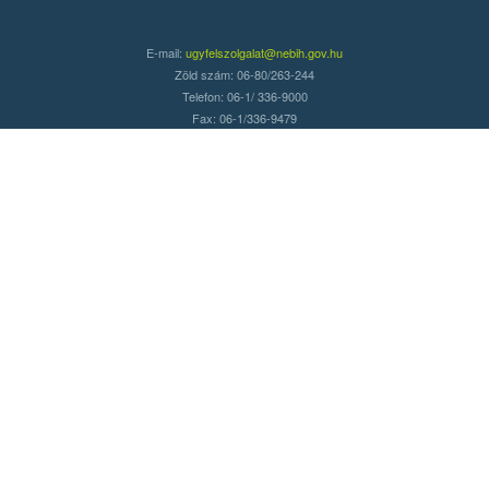
E-mail:
ugyfelszolgalat@nebih.gov.hu
Zöld szám: 06-80/263-244
Telefon: 06-1/ 336-9000
Fax: 06-1/336-9479