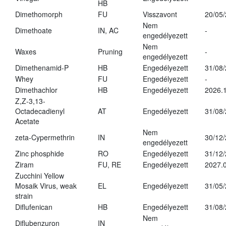
HB
Dimethomorph
FU
Visszavont
20/05
Nem
Dimethoate
IN, AC
-
engedélyezett
Nem
Waxes
Pruning
-
engedélyezett
Dimethenamid-P
HB
Engedélyezett
31/08
Whey
FU
Engedélyezett
-
Dimethachlor
HB
Engedélyezett
2026.1
Z,Z-3,13-
Octadecadienyl
AT
Engedélyezett
31/08
Acetate
Nem
zeta-Cypermethrin
IN
30/12
engedélyezett
Zinc phosphide
RO
Engedélyezett
31/12
Ziram
FU, RE
Engedélyezett
2027.
Zucchini Yellow
Mosaik Virus, weak
EL
Engedélyezett
31/05
strain
Diflufenican
HB
Engedélyezett
31/08
Nem
Diflubenzuron
IN