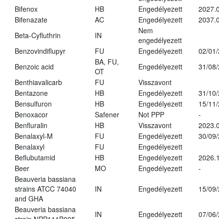
Bifenox
HB
Engedélyezett
2027.0
Bifenazate
AC
Engedélyezett
2037.
Nem
Beta-Cyfluthrin
IN
engedélyezett
Benzovindiflupyr
FU
Engedélyezett
02/01
BA, FU,
Benzoic acid
Engedélyezett
31/08
OT
Benthiavalicarb
FU
Visszavont
Bentazone
HB
Engedélyezett
31/10
Bensulfuron
HB
Engedélyezett
15/11
Benoxacor
Safener
Not PPP
-
Benfluralin
HB
Visszavont
2023.
Benalaxyl-M
FU
Engedélyezett
30/09
Benalaxyl
FU
Engedélyezett
Beflubutamid
HB
Engedélyezett
2026.
Beer
MO
Engedélyezett
-
Beauveria bassiana
strains ATCC 74040
IN
Engedélyezett
15/09
and GHA
Beauveria bassiana
IN
Engedélyezett
07/06