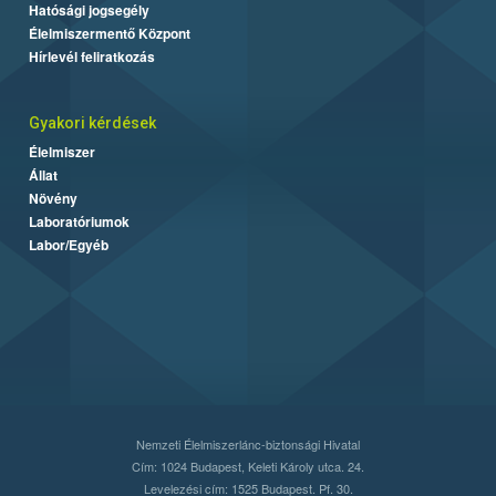
Hatósági jogsegély
Élelmiszermentő Központ
Hírlevél feliratkozás
Gyakori kérdések
Élelmiszer
Állat
Növény
Laboratóriumok
Labor/Egyéb
Nemzeti Élelmiszerlánc-biztonsági Hivatal
Cím: 1024 Budapest, Keleti Károly utca. 24.
Levelezési cím: 1525 Budapest. Pf. 30.