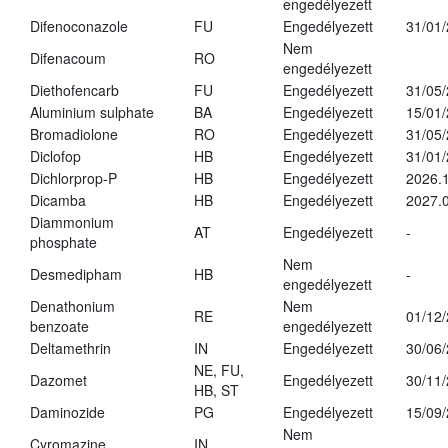
engedélyezett
Difenoconazole
FU
Engedélyezett
31/01
Nem
Difenacoum
RO
engedélyezett
Diethofencarb
FU
Engedélyezett
31/05
Aluminium sulphate
BA
Engedélyezett
15/01
Bromadiolone
RO
Engedélyezett
31/05
Diclofop
HB
Engedélyezett
31/01
Dichlorprop-P
HB
Engedélyezett
2026.
Dicamba
HB
Engedélyezett
2027.0
Diammonium
AT
Engedélyezett
-
phosphate
Nem
Desmedipham
HB
-
engedélyezett
Denathonium
Nem
RE
01/12
benzoate
engedélyezett
Deltamethrin
IN
Engedélyezett
30/06
NE, FU,
Dazomet
Engedélyezett
30/11
HB, ST
Daminozide
PG
Engedélyezett
15/09
Nem
Cyromazine
IN