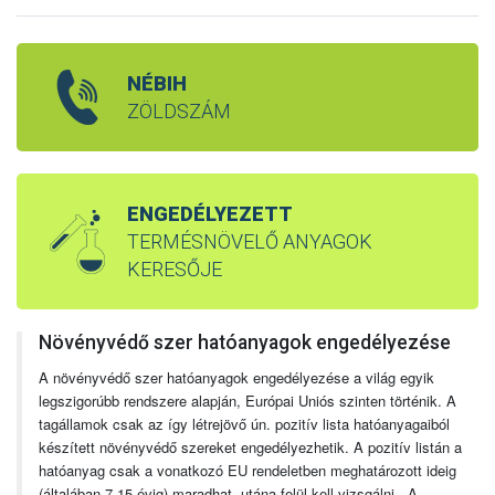
NÉBIH
ZÖLDSZÁM
ENGEDÉLYEZETT
TERMÉSNÖVELŐ ANYAGOK
KERESŐJE
Növényvédő szer hatóanyagok engedélyezése
A növényvédő szer hatóanyagok engedélyezése a világ egyik
legszigorúbb rendszere alapján, Európai Uniós szinten történik. A
tagállamok csak az így létrejövő ún. pozitív lista hatóanyagaiból
készített növényvédő szereket engedélyezhetik. A pozitív listán a
hatóanyag csak a vonatkozó EU rendeletben meghatározott ideig
(általában 7-15 évig) maradhat, utána felül kell vizsgálni. A