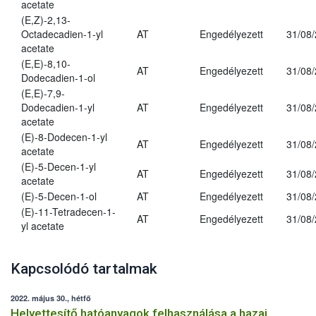
acetate
(E,Z)-2,13-
Octadecadien-1-yl
AT
Engedélyezett
31/08
acetate
(E,E)-8,10-
AT
Engedélyezett
31/08
Dodecadien-1-ol
(E,E)-7,9-
Dodecadien-1-yl
AT
Engedélyezett
31/08
acetate
(E)-8-Dodecen-1-yl
AT
Engedélyezett
31/08
acetate
(E)-5-Decen-1-yl
AT
Engedélyezett
31/08
acetate
(E)-5-Decen-1-ol
AT
Engedélyezett
31/08
(E)-11-Tetradecen-1-
AT
Engedélyezett
31/08
yl acetate
Kapcsolódó tartalmak
2022. május 30., hétfő
Helyettesítő hatóanyagok felhasználása a hazai