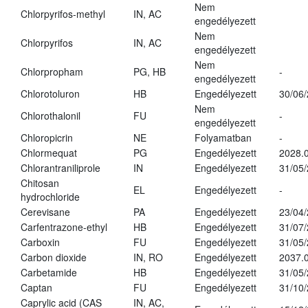
Nem
Chlorpyrifos-methyl
IN, AC
engedélyezett
Nem
Chlorpyrifos
IN, AC
engedélyezett
Nem
Chlorpropham
PG, HB
-
engedélyezett
Chlorotoluron
HB
Engedélyezett
30/06
Nem
Chlorothalonil
FU
-
engedélyezett
Chloropicrin
NE
Folyamatban
-
Chlormequat
PG
Engedélyezett
2028.0
Chlorantraniliprole
IN
Engedélyezett
31/05
Chitosan
EL
Engedélyezett
-
hydrochloride
Cerevisane
PA
Engedélyezett
23/04
Carfentrazone-ethyl
HB
Engedélyezett
31/07
Carboxin
FU
Engedélyezett
31/05
Carbon dioxide
IN, RO
Engedélyezett
2037.
Carbetamide
HB
Engedélyezett
31/05
Captan
FU
Engedélyezett
31/10
Caprylic acid (CAS
IN, AC,