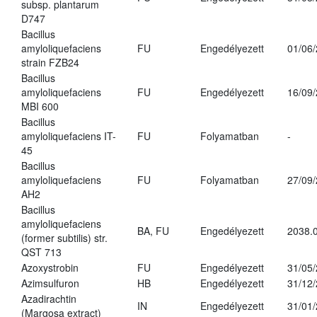
subsp. plantarum
D747
Bacillus
amyloliquefaciens
FU
Engedélyezett
01/06
strain FZB24
Bacillus
amyloliquefaciens
FU
Engedélyezett
16/09
MBI 600
Bacillus
amyloliquefaciens IT-
FU
Folyamatban
-
45
Bacillus
amyloliquefaciens
FU
Folyamatban
27/09
AH2
Bacillus
amyloliquefaciens
BA, FU
Engedélyezett
2038.
(former subtilis) str.
QST 713
Azoxystrobin
FU
Engedélyezett
31/05
Azimsulfuron
HB
Engedélyezett
31/12
Azadirachtin
IN
Engedélyezett
31/01
(Margosa extract)