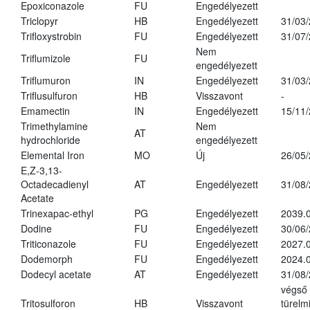
Epoxiconazole
FU
Engedélyezett
Triclopyr
HB
Engedélyezett
31/03
Trifloxystrobin
FU
Engedélyezett
31/07
Nem
Triflumizole
FU
engedélyezett
Triflumuron
IN
Engedélyezett
31/03
Triflusulfuron
HB
Visszavont
-
Emamectin
IN
Engedélyezett
15/11
Trimethylamine
Nem
AT
hydrochloride
engedélyezett
Elemental Iron
MO
Új
26/05
E,Z-3,13-
Octadecadienyl
AT
Engedélyezett
31/08
Acetate
Trinexapac-ethyl
PG
Engedélyezett
2039.
Dodine
FU
Engedélyezett
30/06
Triticonazole
FU
Engedélyezett
2027.
Dodemorph
FU
Engedélyezett
2024.0
Dodecyl acetate
AT
Engedélyezett
31/08
végső
Tritosulforon
HB
Visszavont
türelmi