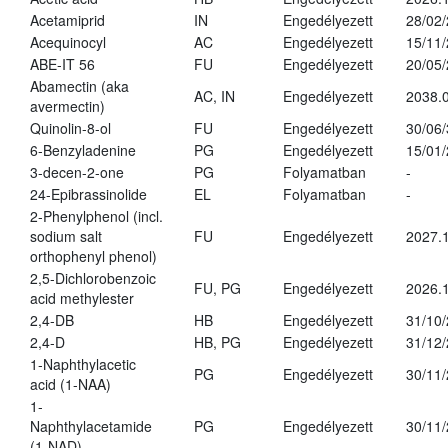
Acetamiprid
IN
Engedélyezett
28/02
Acequinocyl
AC
Engedélyezett
15/11
ABE-IT 56
FU
Engedélyezett
20/05
Abamectin (aka
AC, IN
Engedélyezett
2038.
avermectin)
Quinolin-8-ol
FU
Engedélyezett
30/06
6-Benzyladenine
PG
Engedélyezett
15/01
3-decen-2-one
PG
Folyamatban
-
24-Epibrassinolide
EL
Folyamatban
-
2-Phenylphenol (incl.
sodium salt
FU
Engedélyezett
2027.1
orthophenyl phenol)
2,5-Dichlorobenzoic
FU, PG
Engedélyezett
2026.
acid methylester
2,4-DB
HB
Engedélyezett
31/10
2,4-D
HB, PG
Engedélyezett
31/12
1-Naphthylacetic
PG
Engedélyezett
30/11
acid (1-NAA)
1-
Naphthylacetamide
PG
Engedélyezett
30/11
(1-NAD)