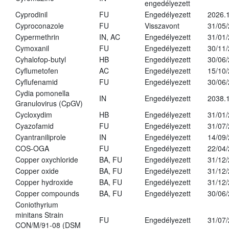
engedélyezett
Cyprodinil
FU
Engedélyezett
2026.
Cyproconazole
FU
Visszavont
31/05
Cypermethrin
IN, AC
Engedélyezett
31/01
Cymoxanil
FU
Engedélyezett
30/11
Cyhalofop-butyl
HB
Engedélyezett
30/06
Cyflumetofen
AC
Engedélyezett
15/10
Cyflufenamid
FU
Engedélyezett
30/06
Cydia pomonella
IN
Engedélyezett
2038.
Granulovirus (CpGV)
Cycloxydim
HB
Engedélyezett
31/01
Cyazofamid
FU
Engedélyezett
31/07
Cyantraniliprole
IN
Engedélyezett
14/09
COS-OGA
FU
Engedélyezett
22/04
Copper oxychloride
BA, FU
Engedélyezett
31/12
Copper oxide
BA, FU
Engedélyezett
31/12
Copper hydroxide
BA, FU
Engedélyezett
31/12
Copper compounds
BA, FU
Engedélyezett
30/06
Coniothyrium
minitans Strain
FU
Engedélyezett
31/07
CON/M/91-08 (DSM