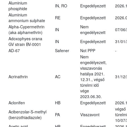
Aluminium
IN, RO
Engedélyezett
2026.1
phosphide
Aluminium
RE
Engedélyezett
2026.0
ammonium sulphate
Alpha-Cypermethrin
Nem
IN
07/06
(aka alphamethrin)
engedélyezett
Adoxophyes orana
IN
Engedélyezett
31/01
GV strain BV-0001
AD-67
Safener
Not PPP
-
Nem
engedélyezett,
visszavonás
hatálya 2021.
Acrinathrin
AC
31/12
12.31., végső
türelmi idő
vége
2023.06.30.
Aclonifen
HB
Engedélyezett
2026.
végső
Acibenzolar-S-methyl
PA
Visszavont
türelmi
(benzothiadiazole)
10/07
Acetic acid
HB
Engedélyezett
2026.1