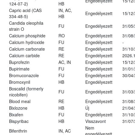
Engedélyezett
15/12
124-07-2)
HB
Capric acid (CAS
IN, AC,
Engedélyezett
15/12
334-48-5)
HB
Candida oleophila
FU
Engedélyezett
31/05
strain O
Calcium phosphide
RO
Engedélyezett
31/08
Calcium hydroxide
FU
Engedélyezett
-
Calcium carbonate
RE
Engedélyezett
31/10
Calcium carbide
RE
Engedélyezett
2026.1
Buprofezin
AC, IN
Engedélyezett
15/12
Bupirimate
FU
Engedélyezett
31/01
Bromuconazole
FU
Engedélyezett
30/04
Bromoxynil
HB
Engedélyezett
Boscalid (formerly
FU
Engedélyezett
31/03
nicobifen)
Blood meal
RE
Engedélyezett
31/08
Bixlozone
HB
Új
21/04
Bixafen
FU
Engedélyezett
31/10
Bispyribac
HB
Visszavont
31/07
Nem
Bifenthrin
IN, AC
engedélyezett