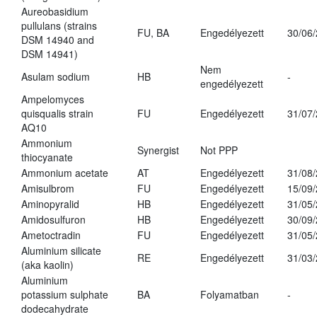
Aureobasidium
pullulans (strains
FU, BA
Engedélyezett
30/06
DSM 14940 and
DSM 14941)
Nem
Asulam sodium
HB
-
engedélyezett
Ampelomyces
quisqualis strain
FU
Engedélyezett
31/07
AQ10
Ammonium
Synergist
Not PPP
thiocyanate
Ammonium acetate
AT
Engedélyezett
31/08
Amisulbrom
FU
Engedélyezett
15/09
Aminopyralid
HB
Engedélyezett
31/05
Amidosulfuron
HB
Engedélyezett
30/09
Ametoctradin
FU
Engedélyezett
31/05
Aluminium silicate
RE
Engedélyezett
31/03
(aka kaolin)
Aluminium
potassium sulphate
BA
Folyamatban
-
dodecahydrate