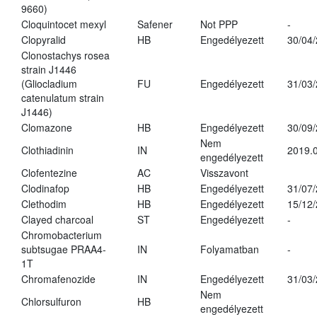
9660)
Cloquintocet mexyl
Safener
Not PPP
-
Clopyralid
HB
Engedélyezett
30/04
Clonostachys rosea
strain J1446
(Gliocladium
FU
Engedélyezett
31/03
catenulatum strain
J1446)
Clomazone
HB
Engedélyezett
30/09
Nem
Clothiadinin
IN
2019.0
engedélyezett
Clofentezine
AC
Visszavont
Clodinafop
HB
Engedélyezett
31/07
Clethodim
HB
Engedélyezett
15/12
Clayed charcoal
ST
Engedélyezett
-
Chromobacterium
subtsugae PRAA4-
IN
Folyamatban
-
1T
Chromafenozide
IN
Engedélyezett
31/03
Nem
Chlorsulfuron
HB
engedélyezett