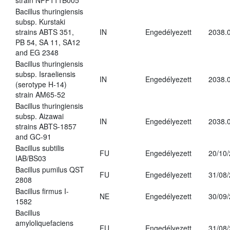
strain NPP111B005
Bacillus thuringiensis
subsp. Kurstaki
strains ABTS 351,
IN
Engedélyezett
2038.
PB 54, SA 11, SA12
and EG 2348
Bacillus thuringiensis
subsp. Israeliensis
IN
Engedélyezett
2038.
(serotype H-14)
strain AM65-52
Bacillus thuringiensis
subsp. Aizawai
IN
Engedélyezett
2038.
strains ABTS-1857
and GC-91
Bacillus subtilis
FU
Engedélyezett
20/10
IAB/BS03
Bacillus pumilus QST
FU
Engedélyezett
31/08
2808
Bacillus firmus I-
NE
Engedélyezett
30/09
1582
Bacillus
amyloliquefaciens
FU
Engedélyezett
31/08