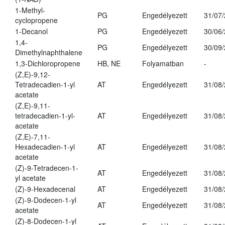
1-Methyl-
PG
Engedélyezett
31/07
cyclopropene
1-Decanol
PG
Engedélyezett
30/06
1,4-
PG
Engedélyezett
30/09
Dimethylnaphthalene
1,3-Dichloropropene
HB, NE
Folyamatban
-
(Z,E)-9,12-
Tetradecadien-1-yl
AT
Engedélyezett
31/08
acetate
(Z,E)-9,11-
tetradecadien-1-yl-
AT
Engedélyezett
31/08
acetate
(Z,E)-7,11-
Hexadecadien-1-yl
AT
Engedélyezett
31/08
acetate
(Z)-9-Tetradecen-1-
AT
Engedélyezett
31/08
yl acetate
(Z)-9-Hexadecenal
AT
Engedélyezett
31/08
(Z)-9-Dodecen-1-yl
AT
Engedélyezett
31/08
acetate
(Z)-8-Dodecen-1-yl