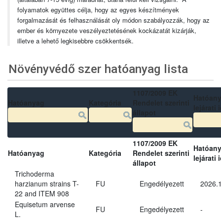
folyamatok együttes célja, hogy az egyes készítmények
forgalmazását és felhasználását oly módon szabályozzák, hogy az
ember és környezete veszélyeztetésének kockázatát kizárják,
illetve a lehető legkisebbre csökkentsék.
Növényvédő szer hatóanyag lista
1107/2009 EK
Hatóan
Hatóanyag
Kategória
Rendelet szerinti
lejárati 
állapot
1107/2009 EK
Hatóan
Hatóanyag
Kategória
Rendelet szerinti
lejárati 
állapot
Trichoderma
harzianum strains T-
FU
Engedélyezett
2026.
22 and ITEM 908
Equisetum arvense
FU
Engedélyezett
-
L.