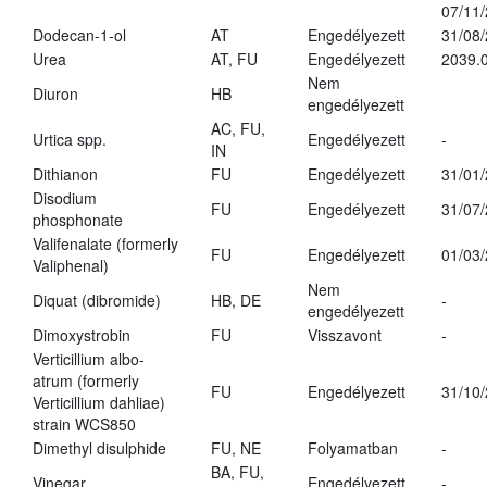
07/11
Dodecan-1-ol
AT
Engedélyezett
31/08
Urea
AT, FU
Engedélyezett
2039.0
Nem
Diuron
HB
engedélyezett
AC, FU,
Urtica spp.
Engedélyezett
-
IN
Dithianon
FU
Engedélyezett
31/01
Disodium
FU
Engedélyezett
31/07
phosphonate
Valifenalate (formerly
FU
Engedélyezett
01/03
Valiphenal)
Nem
Diquat (dibromide)
HB, DE
-
engedélyezett
Dimoxystrobin
FU
Visszavont
-
Verticillium albo-
atrum (formerly
FU
Engedélyezett
31/10
Verticillium dahliae)
strain WCS850
Dimethyl disulphide
FU, NE
Folyamatban
-
BA, FU,
Vinegar
Engedélyezett
-