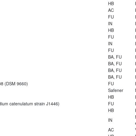
HB
AC
FU
IN
HB
FU
IN
FU
BA, FU
BA, FU
BA, FU
BA, FU
-08 (DSM 9660)
FU
Safener
HB
dium catenulatum strain J1446)
FU
HB
IN
AC