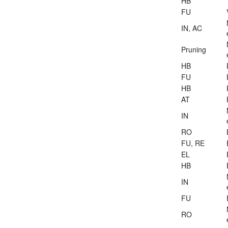
HB
FU
IN, AC
Pruning
HB
FU
HB
AT
IN
RO
FU, RE
EL
HB
IN
FU
RO