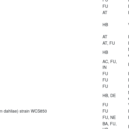
FU
AT
HB
AT
AT, FU
HB
AC, FU,
IN
FU
FU
FU
HB, DE
FU
lium dahliae) strain WCS850
FU
FU, NE
BA, FU,