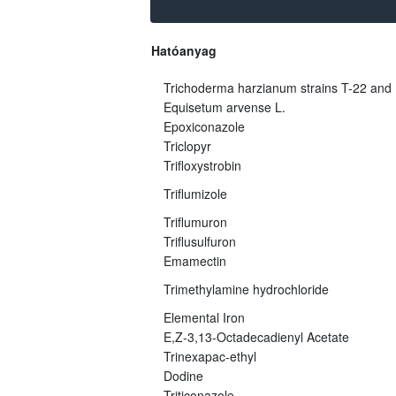
Hatóanyag
Trichoderma harzianum strains T-22 and
Equisetum arvense L.
Epoxiconazole
Triclopyr
Trifloxystrobin
Triflumizole
Triflumuron
Triflusulfuron
Emamectin
Trimethylamine hydrochloride
Elemental Iron
E,Z-3,13-Octadecadienyl Acetate
Trinexapac-ethyl
Dodine
Triticonazole