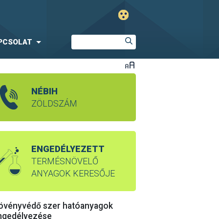
PCSOLAT
NÉBIH
ZÖLDSZÁM
ENGEDÉLYEZETT
TERMÉSNÖVELŐ
ANYAGOK KERESŐJE
övényvédő szer hatóanyagok
ngedélyezése