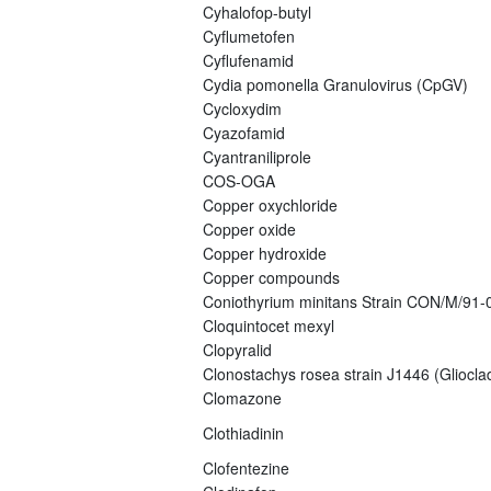
Cyhalofop-butyl
Cyflumetofen
Cyflufenamid
Cydia pomonella Granulovirus (CpGV)
Cycloxydim
Cyazofamid
Cyantraniliprole
COS-OGA
Copper oxychloride
Copper oxide
Copper hydroxide
Copper compounds
Coniothyrium minitans Strain CON/M/91
Cloquintocet mexyl
Clopyralid
Clonostachys rosea strain J1446 (Gliocla
Clomazone
Clothiadinin
Clofentezine