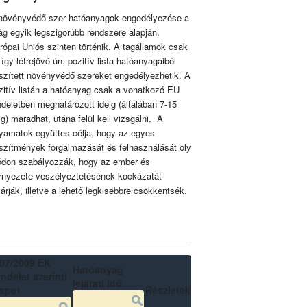
növényvédő szer hatóanyagok engedélyezése a
lág egyik legszigorúbb rendszere alapján,
rópai Uniós szinten történik. A tagállamok csak
 így létrejövő ún. pozitív lista hatóanyagaiból
szített növényvédő szereket engedélyezhetik. A
zitív listán a hatóanyag csak a vonatkozó EU
ndeletben meghatározott ideig (általában 7-15
ig) maradhat, utána felül kell vizsgálni. A
lyamatok együttes célja, hogy az egyes
szítmények forgalmazását és felhasználását oly
don szabályozzák, hogy az ember és
rnyezete veszélyeztetésének kockázatát
zárják, illetve a lehető legkisebbre csökkentsék.
07/2009 EK
Hatóanyag
ndelet szerinti
lejárati idő
lapot
Részletek