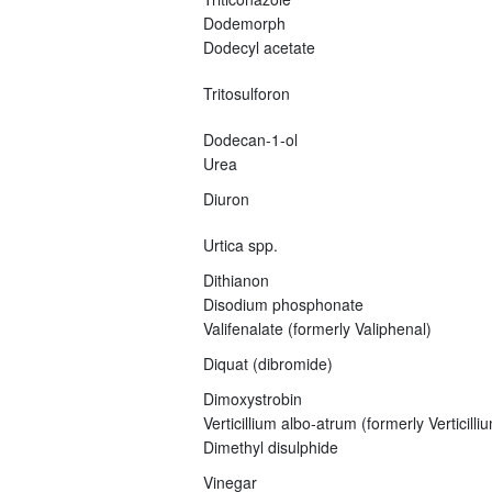
Dodemorph
Dodecyl acetate
Tritosulforon
Dodecan-1-ol
Urea
Diuron
Urtica spp.
Dithianon
Disodium phosphonate
Valifenalate (formerly Valiphenal)
Diquat (dibromide)
Dimoxystrobin
Verticillium albo-atrum (formerly Verticil
Dimethyl disulphide
Vinegar