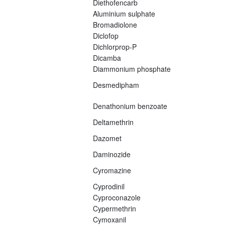
Diethofencarb
Aluminium sulphate
Bromadiolone
Diclofop
Dichlorprop-P
Dicamba
Diammonium phosphate
Desmedipham
Denathonium benzoate
Deltamethrin
Dazomet
Daminozide
Cyromazine
Cyprodinil
Cyproconazole
Cypermethrin
Cymoxanil