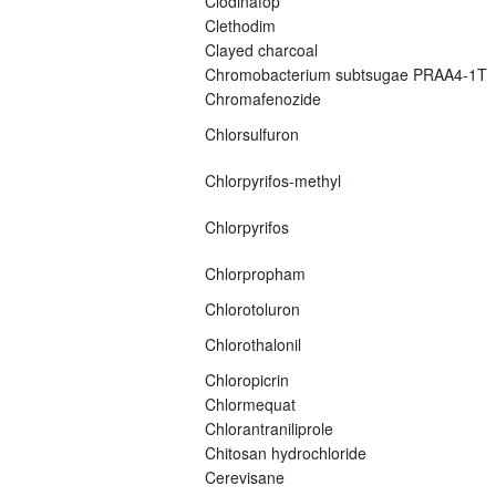
Clodinafop
Clethodim
Clayed charcoal
Chromobacterium subtsugae PRAA4-1T
Chromafenozide
Chlorsulfuron
Chlorpyrifos-methyl
Chlorpyrifos
Chlorpropham
Chlorotoluron
Chlorothalonil
Chloropicrin
Chlormequat
Chlorantraniliprole
Chitosan hydrochloride
Cerevisane