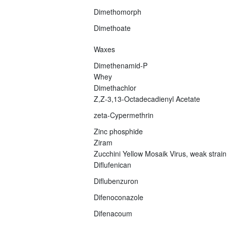
Dimethomorph
Dimethoate
Waxes
Dimethenamid-P
Whey
Dimethachlor
Z,Z-3,13-Octadecadienyl Acetate
zeta-Cypermethrin
Zinc phosphide
Ziram
Zucchini Yellow Mosaik Virus, weak strain
Diflufenican
Diflubenzuron
Difenoconazole
Difenacoum