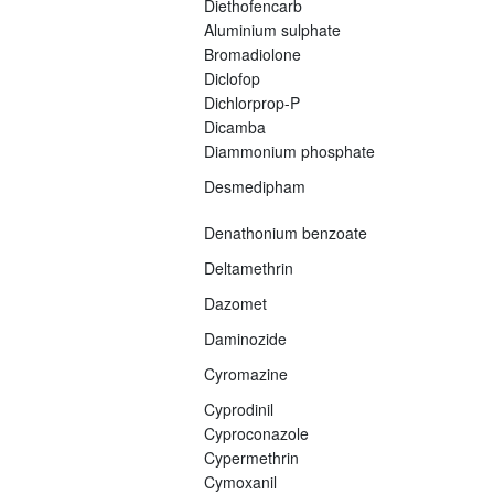
Diethofencarb
Aluminium sulphate
Bromadiolone
Diclofop
Dichlorprop-P
Dicamba
Diammonium phosphate
Desmedipham
Denathonium benzoate
Deltamethrin
Dazomet
Daminozide
Cyromazine
Cyprodinil
Cyproconazole
Cypermethrin
Cymoxanil