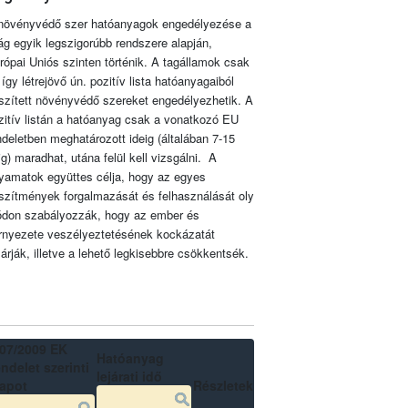
növényvédő szer hatóanyagok engedélyezése a
lág egyik legszigorúbb rendszere alapján,
rópai Uniós szinten történik. A tagállamok csak
 így létrejövő ún. pozitív lista hatóanyagaiból
szített növényvédő szereket engedélyezhetik. A
zitív listán a hatóanyag csak a vonatkozó EU
ndeletben meghatározott ideig (általában 7-15
ig) maradhat, utána felül kell vizsgálni. A
lyamatok együttes célja, hogy az egyes
szítmények forgalmazását és felhasználását oly
don szabályozzák, hogy az ember és
rnyezete veszélyeztetésének kockázatát
zárják, illetve a lehető legkisebbre csökkentsék.
07/2009 EK
Hatóanyag
ndelet szerinti
lejárati idő
lapot
Részletek