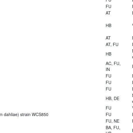
FU
AT
HB
AT
AT, FU
HB
AC, FU,
IN
FU
FU
FU
HB, DE
FU
lium dahliae) strain WCS850
FU
FU, NE
BA, FU,