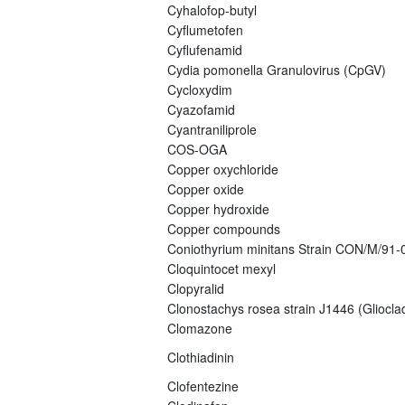
Cyhalofop-butyl
Cyflumetofen
Cyflufenamid
Cydia pomonella Granulovirus (CpGV)
Cycloxydim
Cyazofamid
Cyantraniliprole
COS-OGA
Copper oxychloride
Copper oxide
Copper hydroxide
Copper compounds
Coniothyrium minitans Strain CON/M/91
Cloquintocet mexyl
Clopyralid
Clonostachys rosea strain J1446 (Gliocla
Clomazone
Clothiadinin
Clofentezine