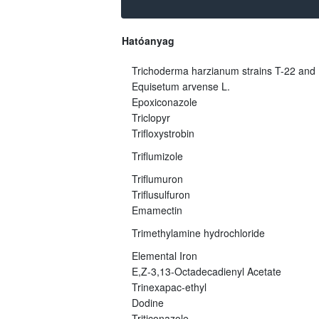
Hatóanyag
Trichoderma harzianum strains T-22 and
Equisetum arvense L.
Epoxiconazole
Triclopyr
Trifloxystrobin
Triflumizole
Triflumuron
Triflusulfuron
Emamectin
Trimethylamine hydrochloride
Elemental Iron
E,Z-3,13-Octadecadienyl Acetate
Trinexapac-ethyl
Dodine
Triticonazole