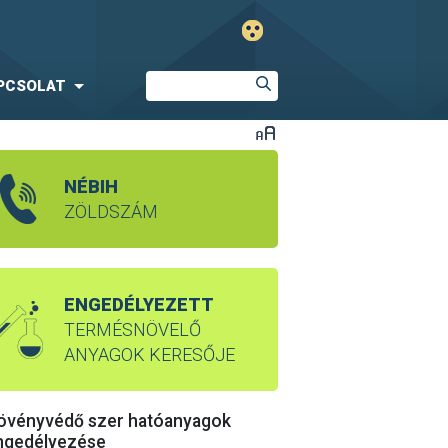
PCSOLAT
NÉBIH
ZÖLDSZÁM
ENGEDÉLYEZETT
TERMÉSNÖVELŐ
ANYAGOK KERESŐJE
övényvédő szer hatóanyagok
ngedélyezése