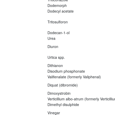
Dodemorph
Dodecyl acetate
Tritosulforon
Dodecan-1-ol
Urea
Diuron
Urtica spp.
Dithianon
Disodium phosphonate
Valifenalate (formerly Valiphenal)
Diquat (dibromide)
Dimoxystrobin
Verticillium albo-atrum (formerly Verticil
Dimethyl disulphide
Vinegar