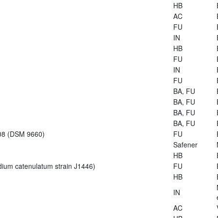
HB
AC
FU
IN
HB
FU
IN
FU
BA, FU
BA, FU
BA, FU
BA, FU
-08 (DSM 9660)
FU
Safener
HB
dium catenulatum strain J1446)
FU
HB
IN
AC