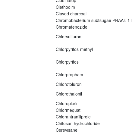
Clodinafop
Clethodim
Clayed charcoal
Chromobacterium subtsugae PRAA4-1T
Chromafenozide
Chlorsulfuron
Chlorpyrifos-methyl
Chlorpyrifos
Chlorpropham
Chlorotoluron
Chlorothalonil
Chloropicrin
Chlormequat
Chlorantraniliprole
Chitosan hydrochloride
Cerevisane