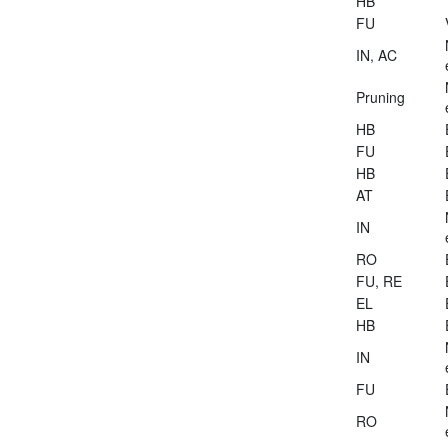
HB
FU
IN, AC
Pruning
HB
FU
HB
AT
IN
RO
FU, RE
EL
HB
IN
FU
RO