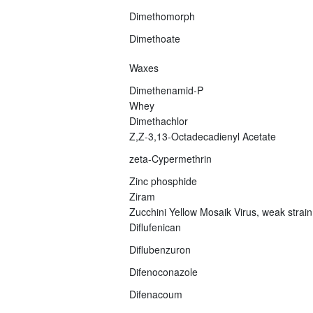
Dimethomorph
Dimethoate
Waxes
Dimethenamid-P
Whey
Dimethachlor
Z,Z-3,13-Octadecadienyl Acetate
zeta-Cypermethrin
Zinc phosphide
Ziram
Zucchini Yellow Mosaik Virus, weak strain
Diflufenican
Diflubenzuron
Difenoconazole
Difenacoum