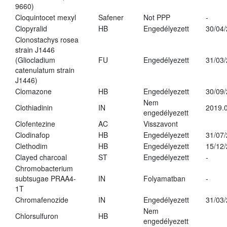
9660)
Cloquintocet mexyl
Safener
Not PPP
-
Clopyralid
HB
Engedélyezett
30/04
Clonostachys rosea
strain J1446
(Gliocladium
FU
Engedélyezett
31/03
catenulatum strain
J1446)
Clomazone
HB
Engedélyezett
30/09
Nem
Clothiadinin
IN
2019.0
engedélyezett
Clofentezine
AC
Visszavont
Clodinafop
HB
Engedélyezett
31/07
Clethodim
HB
Engedélyezett
15/12
Clayed charcoal
ST
Engedélyezett
-
Chromobacterium
subtsugae PRAA4-
IN
Folyamatban
-
1T
Chromafenozide
IN
Engedélyezett
31/03
Nem
Chlorsulfuron
HB
engedélyezett