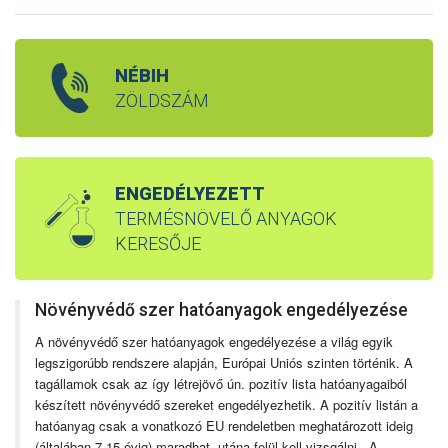
NÉBIH
ZÖLDSZÁM
ENGEDÉLYEZETT
TERMÉSNÖVELŐ ANYAGOK
KERESŐJE
Növényvédő szer hatóanyagok engedélyezése
A növényvédő szer hatóanyagok engedélyezése a világ egyik
legszigorúbb rendszere alapján, Európai Uniós szinten történik. A
tagállamok csak az így létrejövő ún. pozitív lista hatóanyagaiból
készített növényvédő szereket engedélyezhetik. A pozitív listán a
hatóanyag csak a vonatkozó EU rendeletben meghatározott ideig
(általában 7-15 évig) maradhat, utána felül kell vizsgálni. A