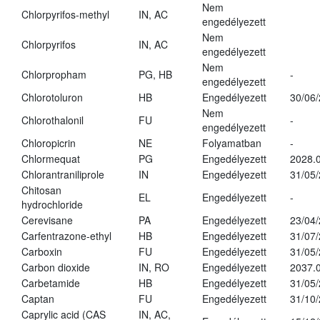
Nem
Chlorpyrifos-methyl
IN, AC
engedélyezett
Nem
Chlorpyrifos
IN, AC
engedélyezett
Nem
Chlorpropham
PG, HB
-
engedélyezett
Chlorotoluron
HB
Engedélyezett
30/06
Nem
Chlorothalonil
FU
-
engedélyezett
Chloropicrin
NE
Folyamatban
-
Chlormequat
PG
Engedélyezett
2028.0
Chlorantraniliprole
IN
Engedélyezett
31/05
Chitosan
EL
Engedélyezett
-
hydrochloride
Cerevisane
PA
Engedélyezett
23/04
Carfentrazone-ethyl
HB
Engedélyezett
31/07
Carboxin
FU
Engedélyezett
31/05
Carbon dioxide
IN, RO
Engedélyezett
2037.
Carbetamide
HB
Engedélyezett
31/05
Captan
FU
Engedélyezett
31/10
Caprylic acid (CAS
IN, AC,