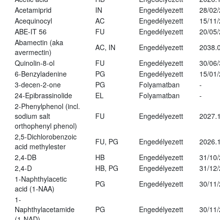
Acetamiprid
IN
Engedélyezett
28/02
Acequinocyl
AC
Engedélyezett
15/11
ABE-IT 56
FU
Engedélyezett
20/05
Abamectin (aka
AC, IN
Engedélyezett
2038.
avermectin)
Quinolin-8-ol
FU
Engedélyezett
30/06
6-Benzyladenine
PG
Engedélyezett
15/01
3-decen-2-one
PG
Folyamatban
-
24-Epibrassinolide
EL
Folyamatban
-
2-Phenylphenol (incl.
sodium salt
FU
Engedélyezett
2027.1
orthophenyl phenol)
2,5-Dichlorobenzoic
FU, PG
Engedélyezett
2026.
acid methylester
2,4-DB
HB
Engedélyezett
31/10
2,4-D
HB, PG
Engedélyezett
31/12
1-Naphthylacetic
PG
Engedélyezett
30/11
acid (1-NAA)
1-
Naphthylacetamide
PG
Engedélyezett
30/11
(1-NAD)