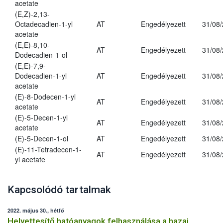
acetate
(E,Z)-2,13-
Octadecadien-1-yl
AT
Engedélyezett
31/08
acetate
(E,E)-8,10-
AT
Engedélyezett
31/08
Dodecadien-1-ol
(E,E)-7,9-
Dodecadien-1-yl
AT
Engedélyezett
31/08
acetate
(E)-8-Dodecen-1-yl
AT
Engedélyezett
31/08
acetate
(E)-5-Decen-1-yl
AT
Engedélyezett
31/08
acetate
(E)-5-Decen-1-ol
AT
Engedélyezett
31/08
(E)-11-Tetradecen-1-
AT
Engedélyezett
31/08
yl acetate
Kapcsolódó tartalmak
2022. május 30., hétfő
Helyettesítő hatóanyagok felhasználása a hazai