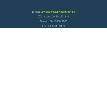
E-mail:
ugyfelszolgalat@nebih.gov.hu
Zöld szám: 06-80/263-244
Telefon: 06-1/ 336-9000
Fax: 06-1/336-9479