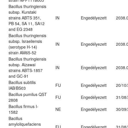
strain NPP111B005
Bacillus thuringiensis
subsp. Kurstaki
strains ABTS 351,
IN
Engedélyezett
2038.
PB 54, SA 11, SA12
and EG 2348
Bacillus thuringiensis
subsp. Israeliensis
IN
Engedélyezett
2038.
(serotype H-14)
strain AM65-52
Bacillus thuringiensis
subsp. Aizawai
IN
Engedélyezett
2038.
strains ABTS-1857
and GC-91
Bacillus subtilis
FU
Engedélyezett
20/10
IAB/BS03
Bacillus pumilus QST
FU
Engedélyezett
31/08
2808
Bacillus firmus I-
NE
Engedélyezett
30/09
1582
Bacillus
amyloliquefaciens
FU
Engedélyezett
31/08