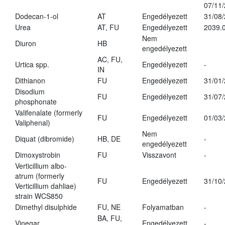
07/11
Dodecan-1-ol
AT
Engedélyezett
31/08
Urea
AT, FU
Engedélyezett
2039.0
Nem
Diuron
HB
engedélyezett
AC, FU,
Urtica spp.
Engedélyezett
-
IN
Dithianon
FU
Engedélyezett
31/01
Disodium
FU
Engedélyezett
31/07
phosphonate
Valifenalate (formerly
FU
Engedélyezett
01/03
Valiphenal)
Nem
Diquat (dibromide)
HB, DE
-
engedélyezett
Dimoxystrobin
FU
Visszavont
-
Verticillium albo-
atrum (formerly
FU
Engedélyezett
31/10
Verticillium dahliae)
strain WCS850
Dimethyl disulphide
FU, NE
Folyamatban
-
BA, FU,
Vinegar
Engedélyezett
-