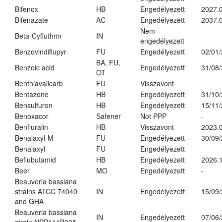
Bifenox
HB
Engedélyezett
2027.0
Bifenazate
AC
Engedélyezett
2037.
Nem
Beta-Cyfluthrin
IN
engedélyezett
Benzovindiflupyr
FU
Engedélyezett
02/01
BA, FU,
Benzoic acid
Engedélyezett
31/08
OT
Benthiavalicarb
FU
Visszavont
Bentazone
HB
Engedélyezett
31/10
Bensulfuron
HB
Engedélyezett
15/11
Benoxacor
Safener
Not PPP
-
Benfluralin
HB
Visszavont
2023.
Benalaxyl-M
FU
Engedélyezett
30/09
Benalaxyl
FU
Engedélyezett
Beflubutamid
HB
Engedélyezett
2026.
Beer
MO
Engedélyezett
-
Beauveria bassiana
strains ATCC 74040
IN
Engedélyezett
15/09
and GHA
Beauveria bassiana
IN
Engedélyezett
07/06