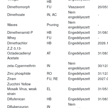
HB
Dimethomorph
FU
Visszavont
20/05
Nem
Dimethoate
IN, AC
-
engedélyezett
Nem
Waxes
Pruning
-
engedélyezett
Dimethenamid-P
HB
Engedélyezett
31/08
Whey
FU
Engedélyezett
-
Dimethachlor
HB
Engedélyezett
2026.1
Z,Z-3,13-
Octadecadienyl
AT
Engedélyezett
31/08
Acetate
Nem
zeta-Cypermethrin
IN
30/12
engedélyezett
Zinc phosphide
RO
Engedélyezett
31/12
Ziram
FU, RE
Engedélyezett
2027.
Zucchini Yellow
Mosaik Virus, weak
EL
Engedélyezett
31/05
strain
Diflufenican
HB
Engedélyezett
31/08
Nem
Diflubenzuron
IN