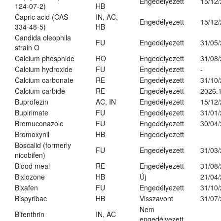
Engedélyezett
15/12
124-07-2)
HB
Capric acid (CAS
IN, AC,
Engedélyezett
15/12
334-48-5)
HB
Candida oleophila
FU
Engedélyezett
31/05
strain O
Calcium phosphide
RO
Engedélyezett
31/08
Calcium hydroxide
FU
Engedélyezett
-
Calcium carbonate
RE
Engedélyezett
31/10
Calcium carbide
RE
Engedélyezett
2026.1
Buprofezin
AC, IN
Engedélyezett
15/12
Bupirimate
FU
Engedélyezett
31/01
Bromuconazole
FU
Engedélyezett
30/04
Bromoxynil
HB
Engedélyezett
Boscalid (formerly
FU
Engedélyezett
31/03
nicobifen)
Blood meal
RE
Engedélyezett
31/08
Bixlozone
HB
Új
21/04
Bixafen
FU
Engedélyezett
31/10
Bispyribac
HB
Visszavont
31/07
Nem
Bifenthrin
IN, AC
engedélyezett