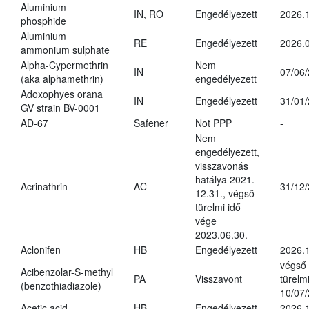
Aluminium
IN, RO
Engedélyezett
2026.1
phosphide
Aluminium
RE
Engedélyezett
2026.0
ammonium sulphate
Alpha-Cypermethrin
Nem
IN
07/06
(aka alphamethrin)
engedélyezett
Adoxophyes orana
IN
Engedélyezett
31/01
GV strain BV-0001
AD-67
Safener
Not PPP
-
Nem
engedélyezett,
visszavonás
hatálya 2021.
Acrinathrin
AC
31/12
12.31., végső
türelmi idő
vége
2023.06.30.
Aclonifen
HB
Engedélyezett
2026.
végső
Acibenzolar-S-methyl
PA
Visszavont
türelmi
(benzothiadiazole)
10/07
Acetic acid
HB
Engedélyezett
2026.1