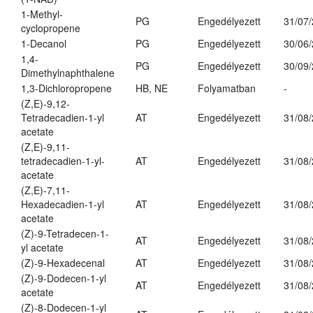
1-Methyl-
PG
Engedélyezett
31/07
cyclopropene
1-Decanol
PG
Engedélyezett
30/06
1,4-
PG
Engedélyezett
30/09
Dimethylnaphthalene
1,3-Dichloropropene
HB, NE
Folyamatban
-
(Z,E)-9,12-
Tetradecadien-1-yl
AT
Engedélyezett
31/08
acetate
(Z,E)-9,11-
tetradecadien-1-yl-
AT
Engedélyezett
31/08
acetate
(Z,E)-7,11-
Hexadecadien-1-yl
AT
Engedélyezett
31/08
acetate
(Z)-9-Tetradecen-1-
AT
Engedélyezett
31/08
yl acetate
(Z)-9-Hexadecenal
AT
Engedélyezett
31/08
(Z)-9-Dodecen-1-yl
AT
Engedélyezett
31/08
acetate
(Z)-8-Dodecen-1-yl