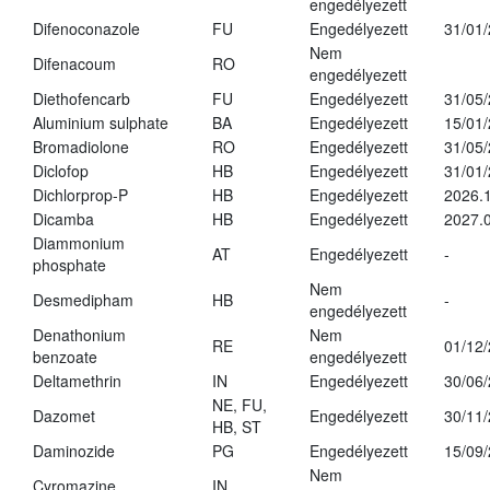
engedélyezett
Difenoconazole
FU
Engedélyezett
31/01
Nem
Difenacoum
RO
engedélyezett
Diethofencarb
FU
Engedélyezett
31/05
Aluminium sulphate
BA
Engedélyezett
15/01
Bromadiolone
RO
Engedélyezett
31/05
Diclofop
HB
Engedélyezett
31/01
Dichlorprop-P
HB
Engedélyezett
2026.
Dicamba
HB
Engedélyezett
2027.0
Diammonium
AT
Engedélyezett
-
phosphate
Nem
Desmedipham
HB
-
engedélyezett
Denathonium
Nem
RE
01/12
benzoate
engedélyezett
Deltamethrin
IN
Engedélyezett
30/06
NE, FU,
Dazomet
Engedélyezett
30/11
HB, ST
Daminozide
PG
Engedélyezett
15/09
Nem
Cyromazine
IN