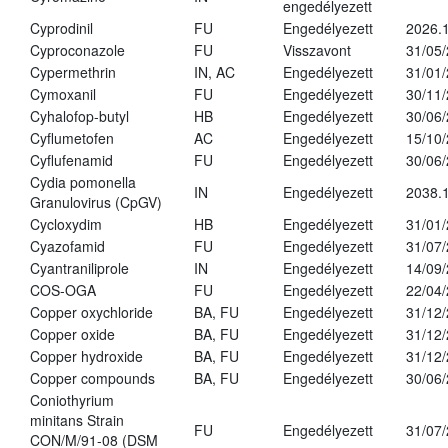
engedélyezett
Cyprodinil
FU
Engedélyezett
2026.
Cyproconazole
FU
Visszavont
31/05
Cypermethrin
IN, AC
Engedélyezett
31/01
Cymoxanil
FU
Engedélyezett
30/11
Cyhalofop-butyl
HB
Engedélyezett
30/06
Cyflumetofen
AC
Engedélyezett
15/10
Cyflufenamid
FU
Engedélyezett
30/06
Cydia pomonella
IN
Engedélyezett
2038.
Granulovirus (CpGV)
Cycloxydim
HB
Engedélyezett
31/01
Cyazofamid
FU
Engedélyezett
31/07
Cyantraniliprole
IN
Engedélyezett
14/09
COS-OGA
FU
Engedélyezett
22/04
Copper oxychloride
BA, FU
Engedélyezett
31/12
Copper oxide
BA, FU
Engedélyezett
31/12
Copper hydroxide
BA, FU
Engedélyezett
31/12
Copper compounds
BA, FU
Engedélyezett
30/06
Coniothyrium
minitans Strain
FU
Engedélyezett
31/07
CON/M/91-08 (DSM