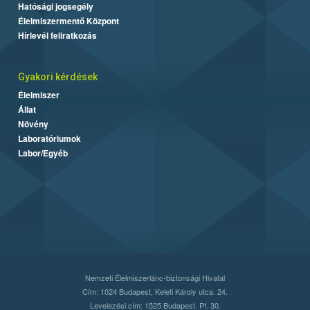
Hatósági jogsegély
Élelmiszermentő Központ
Hírlevél feliratkozás
Gyakori kérdések
Élelmiszer
Állat
Növény
Laboratóriumok
Labor/Egyéb
Nemzeti Élelmiszerlánc-biztonsági Hivatal
Cím: 1024 Budapest, Keleti Károly utca. 24.
Levelezési cím: 1525 Budapest. Pf. 30.