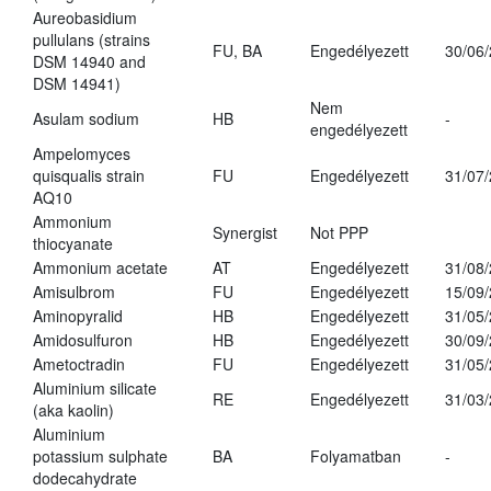
Aureobasidium
pullulans (strains
FU, BA
Engedélyezett
30/06
DSM 14940 and
DSM 14941)
Nem
Asulam sodium
HB
-
engedélyezett
Ampelomyces
quisqualis strain
FU
Engedélyezett
31/07
AQ10
Ammonium
Synergist
Not PPP
thiocyanate
Ammonium acetate
AT
Engedélyezett
31/08
Amisulbrom
FU
Engedélyezett
15/09
Aminopyralid
HB
Engedélyezett
31/05
Amidosulfuron
HB
Engedélyezett
30/09
Ametoctradin
FU
Engedélyezett
31/05
Aluminium silicate
RE
Engedélyezett
31/03
(aka kaolin)
Aluminium
potassium sulphate
BA
Folyamatban
-
dodecahydrate