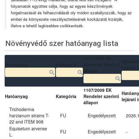
folyamatok együttes célja, hogy az egyes készítmények
forgalmazását és felhasználását oly módon szabályozzák, hogy az
ember és környezete veszélyeztetésének kockázatát kizárják,
illetve a lehető legkisebbre csökkentsék.
Növényvédő szer hatóanyag lista
1107/2009 EK
Hatóan
Hatóanyag
Kategória
Rendelet szerinti
lejárati 
állapot
1107/2009 EK
Hatóan
Hatóanyag
Kategória
Rendelet szerinti
lejárati 
állapot
Trichoderma
harzianum strains T-
FU
Engedélyezett
2026.
22 and ITEM 908
Equisetum arvense
FU
Engedélyezett
-
L.