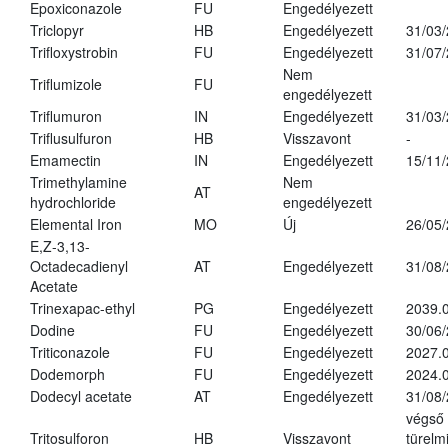
Epoxiconazole
FU
Engedélyezett
Triclopyr
HB
Engedélyezett
31/03
Trifloxystrobin
FU
Engedélyezett
31/07
Nem
Triflumizole
FU
engedélyezett
Triflumuron
IN
Engedélyezett
31/03
Triflusulfuron
HB
Visszavont
-
Emamectin
IN
Engedélyezett
15/11
Trimethylamine
Nem
AT
hydrochloride
engedélyezett
Elemental Iron
MO
Új
26/05
E,Z-3,13-
Octadecadienyl
AT
Engedélyezett
31/08
Acetate
Trinexapac-ethyl
PG
Engedélyezett
2039.
Dodine
FU
Engedélyezett
30/06
Triticonazole
FU
Engedélyezett
2027.
Dodemorph
FU
Engedélyezett
2024.0
Dodecyl acetate
AT
Engedélyezett
31/08
végső
Tritosulforon
HB
Visszavont
türelmi