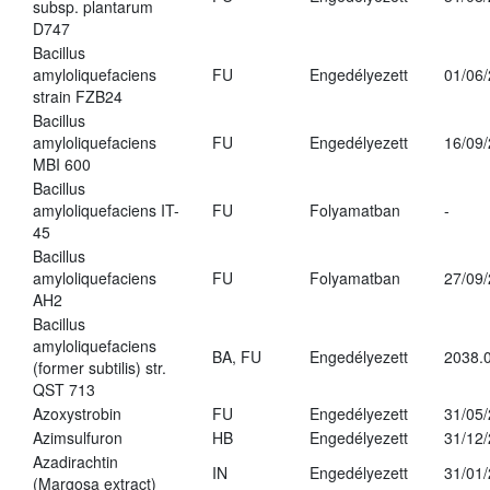
subsp. plantarum
D747
Bacillus
amyloliquefaciens
FU
Engedélyezett
01/06
strain FZB24
Bacillus
amyloliquefaciens
FU
Engedélyezett
16/09
MBI 600
Bacillus
amyloliquefaciens IT-
FU
Folyamatban
-
45
Bacillus
amyloliquefaciens
FU
Folyamatban
27/09
AH2
Bacillus
amyloliquefaciens
BA, FU
Engedélyezett
2038.
(former subtilis) str.
QST 713
Azoxystrobin
FU
Engedélyezett
31/05
Azimsulfuron
HB
Engedélyezett
31/12
Azadirachtin
IN
Engedélyezett
31/01
(Margosa extract)