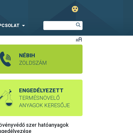
PCSOLAT
NÉBIH
ZÖLDSZÁM
ENGEDÉLYEZETT
TERMÉSNÖVELŐ
ANYAGOK KERESŐJE
övényvédő szer hatóanyagok
ngedélyezése