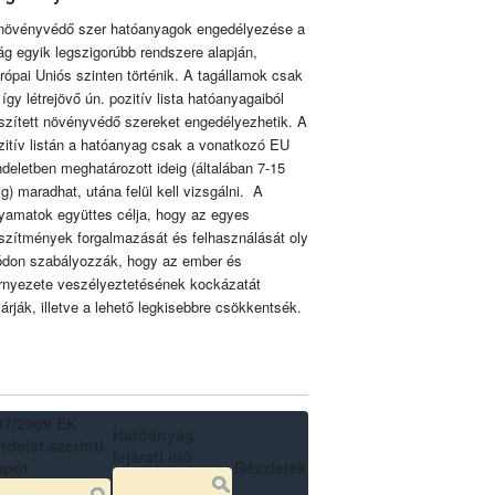
növényvédő szer hatóanyagok engedélyezése a
lág egyik legszigorúbb rendszere alapján,
rópai Uniós szinten történik. A tagállamok csak
 így létrejövő ún. pozitív lista hatóanyagaiból
szített növényvédő szereket engedélyezhetik. A
zitív listán a hatóanyag csak a vonatkozó EU
ndeletben meghatározott ideig (általában 7-15
ig) maradhat, utána felül kell vizsgálni. A
lyamatok együttes célja, hogy az egyes
szítmények forgalmazását és felhasználását oly
don szabályozzák, hogy az ember és
rnyezete veszélyeztetésének kockázatát
zárják, illetve a lehető legkisebbre csökkentsék.
07/2009 EK
Hatóanyag
delet szerinti
lejárati idő
apot
Részletek