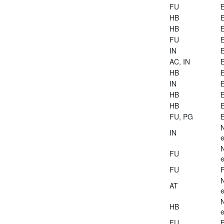
FU
E
HB
E
HB
E
FU
E
IN
E
AC, IN
E
HB
E
IN
E
HB
E
HB
E
FU, PG
E
IN
e
FU
e
FU
AT
e
HB
e
FU
E