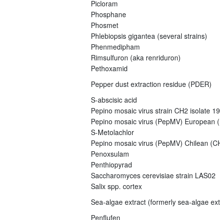
Picloram
Phosphane
Phosmet
Phlebiopsis gigantea (several strains)
Phenmedipham
Rimsulfuron (aka renriduron)
Pethoxamid
Pepper dust extraction residue (PDER)
S-abscisic acid
Pepino mosaic virus strain CH2 isolate 1
Pepino mosaic virus (PepMV) European (E
S-Metolachlor
Pepino mosaic virus (PepMV) Chilean (CH
Penoxsulam
Penthiopyrad
Saccharomyces cerevisiae strain LAS02
Salix spp. cortex
Sea-algae extract (formerly sea-algae ex
Penflufen