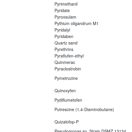
Pyrimethanil
Pyridate
Pyroxsulam
Pythium oligandrum M1
Pyridalyl
Pyridaben
Quartz sand
Pyrethrins
Pyraflufen-ethyl
Quinmerac
Pyraclostrobin
Pymetrozine
Quinoxyfen
Pydiflumetofen
Putrescine (1,4-Diaminobutane)
Quizalofop-P
Pseudomonas sp. Strain DSMZ 13134