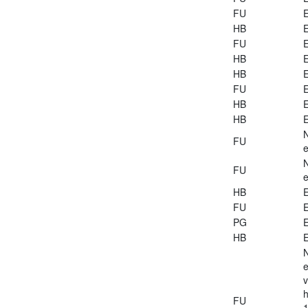
FU
E
HB
E
FU
E
HB
E
HB
E
FU
E
HB
E
HB
E
FU
e
FU
e
HB
E
FU
E
PG
E
HB
E
e
v
h
FU
1