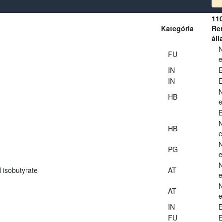
11
Kategória
Ren
áll
FU
e
IN
E
IN
E
HB
e
E
HB
e
PG
e
 isobutyrate
AT
e
AT
e
IN
E
FU
E