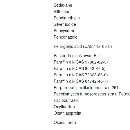
Sedaxane
Silthiofam
Pendimethalin
Silver iodide
Pencycuron
Penconazole
Pelargonic acid (CAS 112-05-0)
Pasteuria nishizawae Pn1
Paraffin oil/(CAS 97862-82-3)
Paraffin oil/(CAS 8042-47-5)
Paraffin oil/(CAS 72623-86-0)
Paraffin oil/(CAS 64742-46-7)
Purpureocillium lilacinum strain 251
Paecilomyces fumosoroseus strain Fe99
Paclobutrazol
Oxyfluorfen
Oxathiapiprolin
Oxasulfuron