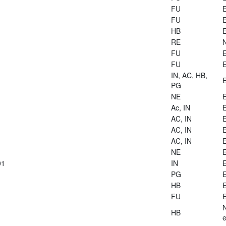
FU
E
FU
E
HB
E
RE
FU
E
FU
E
IN, AC, HB,
E
PG
NE
E
Ac, IN
E
AC, IN
E
AC, IN
E
AC, IN
E
NE
E
01
IN
E
PG
E
HB
E
FU
E
HB
e