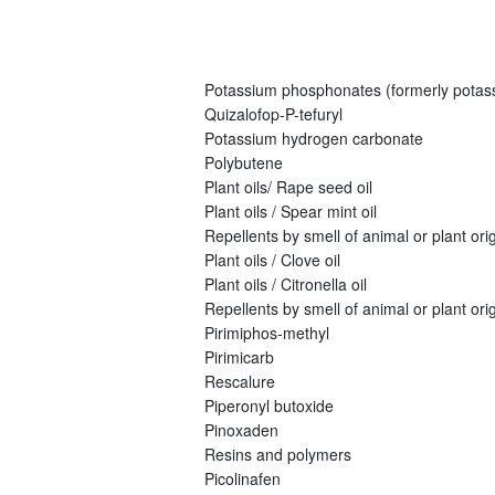
Potassium phosphonates (formerly potas
Quizalofop-P-tefuryl
Potassium hydrogen carbonate
Polybutene
Plant oils/ Rape seed oil
Plant oils / Spear mint oil
Repellents by smell of animal or plant origi
Plant oils / Clove oil
Plant oils / Citronella oil
Repellents by smell of animal or plant orig
Pirimiphos-methyl
Pirimicarb
Rescalure
Piperonyl butoxide
Pinoxaden
Resins and polymers
Picolinafen