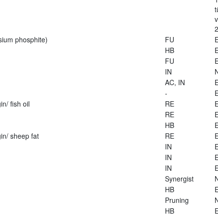
t
2
sium phosphite)
FU
E
HB
E
FU
E
IN
AC, IN
E
-
E
n/ fish oil
RE
E
RE
E
HB
E
in/ sheep fat
RE
E
IN
E
IN
E
IN
E
Synergist
HB
E
Pruning
HB
E