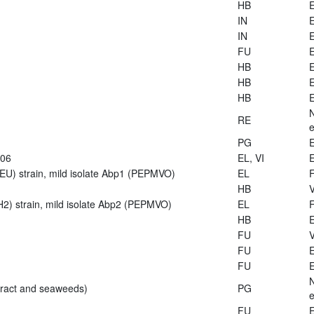
HB
E
IN
E
IN
E
FU
E
HB
E
HB
E
HB
E
RE
e
PG
E
906
EL, VI
E
U) strain, mild isolate Abp1 (PEPMVO)
EL
HB
V
2) strain, mild isolate Abp2 (PEPMVO)
EL
HB
E
FU
V
FU
E
FU
E
tract and seaweeds)
PG
e
FU
E