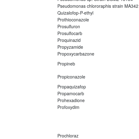
Pseudomonas chlororaphis strain MA342
Quizalofop-P-ethyl
Prothioconazole
Prosulfuron
Prosulfocarb
Proquinazid
Propyzamide
Propoxycarbazone
Propineb
Propiconazole
Propaquizafop
Propamocarb
Prohexadione
Profoxydim
Prochloraz