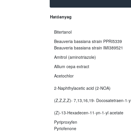
Hatóanyag
Bitertanol
Beauveria bassiana strain PPRI5339
Beauveria bassiana strain IMI389521
Amitrol (aminotriazole)
Allium cepa extract
Acetochlor
2-Naphthylacetic acid (2-NOA)
(Z,Z,Z,Z)- 7,13,16,19- Docosatetraen-1-yl
(Z)-13-Hexadecen-11-yn-1-yl acetate
Pyriproxyfen
Pyriofenone