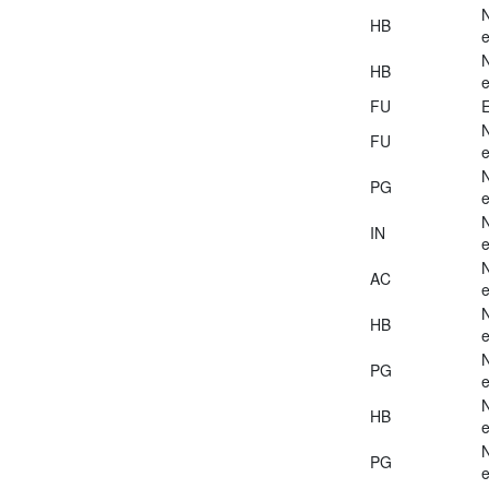
HB
e
HB
e
FU
E
FU
e
PG
e
IN
e
AC
e
HB
e
PG
e
HB
e
PG
e