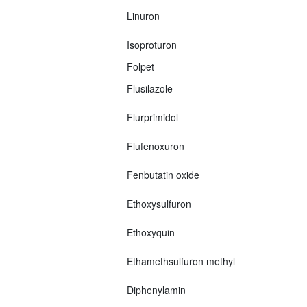
Linuron
Isoproturon
Folpet
Flusilazole
Flurprimidol
Flufenoxuron
Fenbutatin oxide
Ethoxysulfuron
Ethoxyquin
Ethamethsulfuron methyl
Diphenylamin