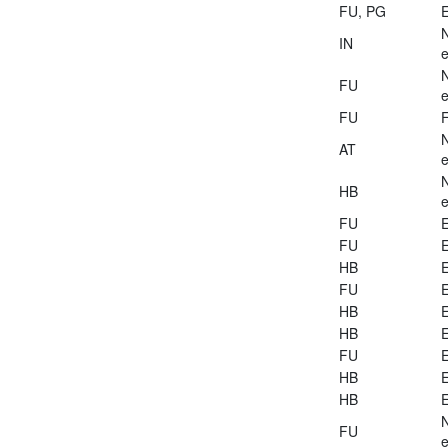
FU, PG
E
IN
e
FU
e
FU
AT
e
HB
e
FU
E
FU
E
HB
E
FU
E
HB
E
HB
E
FU
E
HB
E
HB
E
FU
e