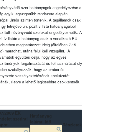
növényvédő szer hatóanyagok engedélyezése a
lág egyik legszigorúbb rendszere alapján,
rópai Uniós szinten történik. A tagállamok csak
 így létrejövő ún. pozitív lista hatóanyagaiból
szített növényvédő szereket engedélyezhetik. A
zitív listán a hatóanyag csak a vonatkozó EU
ndeletben meghatározott ideig (általában 7-15
ig) maradhat, utána felül kell vizsgálni. A
lyamatok együttes célja, hogy az egyes
szítmények forgalmazását és felhasználását oly
don szabályozzák, hogy az ember és
rnyezete veszélyeztetésének kockázatát
zárják, illetve a lehető legkisebbre csökkentsék.
07/2009 EK
Hatóanyag
delet szerinti
lejárati idő
apot
Részletek