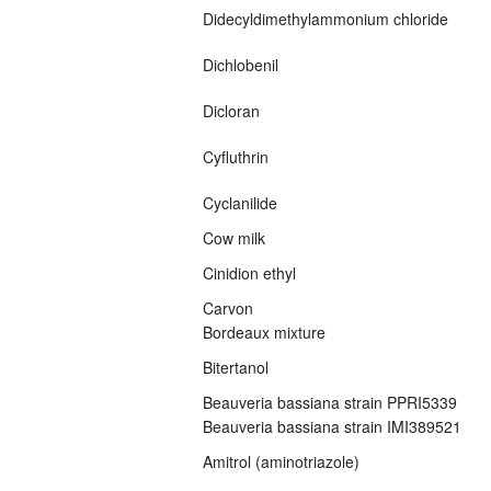
Didecyldimethylammonium chloride
Dichlobenil
Dicloran
Cyfluthrin
Cyclanilide
Cow milk
Cinidion ethyl
Carvon
Bordeaux mixture
Bitertanol
Beauveria bassiana strain PPRI5339
Beauveria bassiana strain IMI389521
Amitrol (aminotriazole)