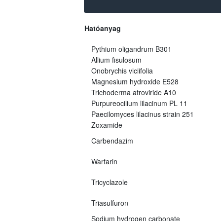
Hatóanyag
Pythium oligandrum B301
Allium fisulosum
Onobrychis viciifolia
Magnesium hydroxide E528
Trichoderma atroviride A10
Purpureocilium lilacinum PL 11
Paecilomyces lilacinus strain 251
Zoxamide
Carbendazim
Warfarin
Tricyclazole
Triasulfuron
Sodium hydrogen carbonate