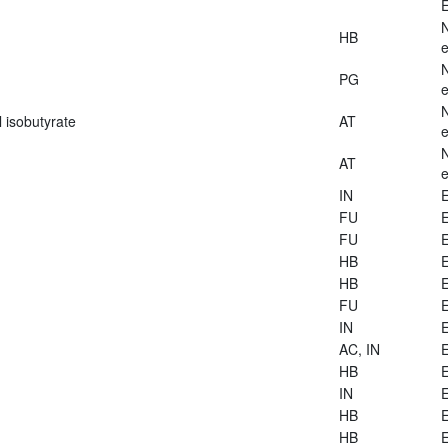
E
HB
e
PG
e
 isobutyrate
AT
e
AT
e
IN
E
FU
E
FU
E
HB
E
HB
E
FU
E
IN
E
AC, IN
E
HB
E
IN
E
HB
E
HB
E