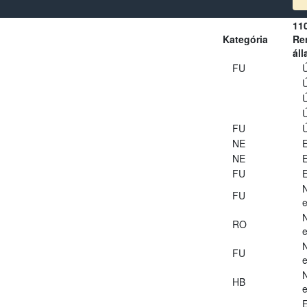
11
Kategória
Ren
áll
FU
Ú
Ú
Ú
Ú
FU
Ú
NE
E
NE
E
FU
E
FU
e
RO
e
FU
e
HB
e
E