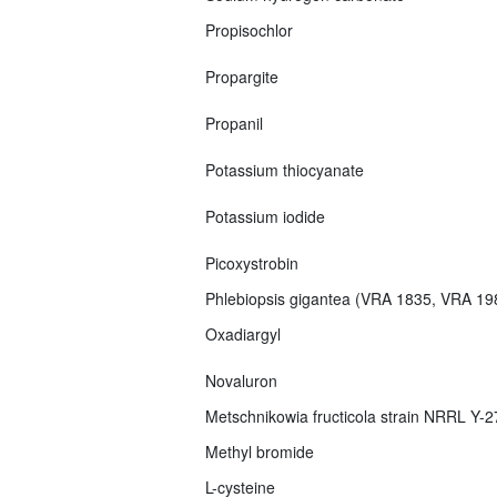
Propisochlor
Propargite
Propanil
Potassium thiocyanate
Potassium iodide
Picoxystrobin
Phlebiopsis gigantea (VRA 1835, VRA 1
Oxadiargyl
Novaluron
Metschnikowia fructicola strain NRRL Y-
Methyl bromide
L-cysteine