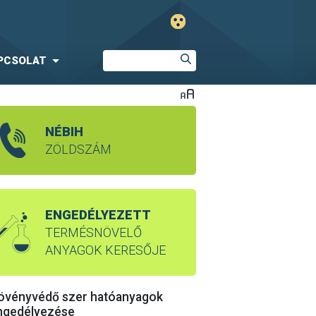
PCSOLAT
NÉBIH
ZÖLDSZÁM
ENGEDÉLYEZETT
TERMÉSNÖVELŐ
ANYAGOK KERESŐJE
övényvédő szer hatóanyagok
ngedélyezése