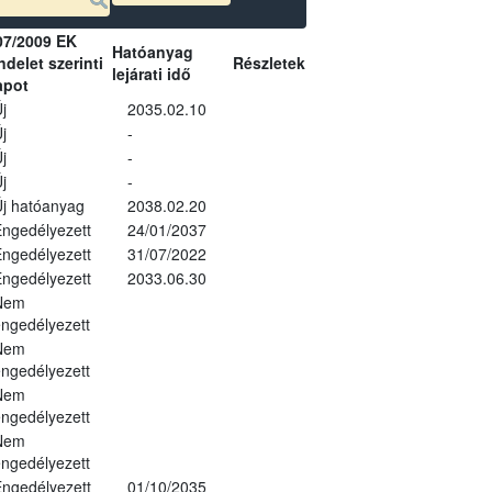
07/2009 EK
Hatóanyag
delet szerinti
Részletek
lejárati idő
apot
j
2035.02.10
j
-
j
-
j
-
j hatóanyag
2038.02.20
ngedélyezett
24/01/2037
ngedélyezett
31/07/2022
ngedélyezett
2033.06.30
Nem
ngedélyezett
Nem
ngedélyezett
Nem
ngedélyezett
Nem
ngedélyezett
ngedélyezett
01/10/2035