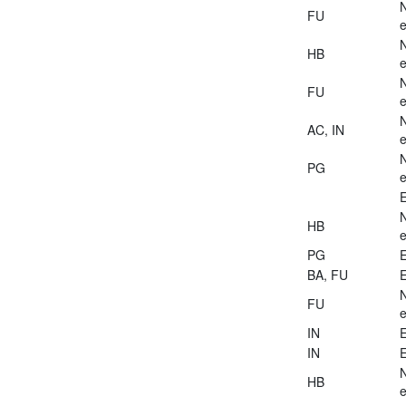
FU
e
HB
e
FU
e
AC, IN
e
PG
e
E
HB
e
PG
E
BA, FU
E
FU
e
IN
E
IN
E
HB
e