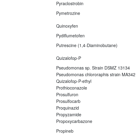
Pyraclostrobin
Pymetrozine
Quinoxyfen
Pydiflumetofen
Putrescine (1,4-Diaminobutane)
Quizalofop-P
Pseudomonas sp. Strain DSMZ 13134
Pseudomonas chlororaphis strain MA342
Quizalofop-P-ethyl
Prothioconazole
Prosulfuron
Prosulfocarb
Proquinazid
Propyzamide
Propoxycarbazone
Propineb