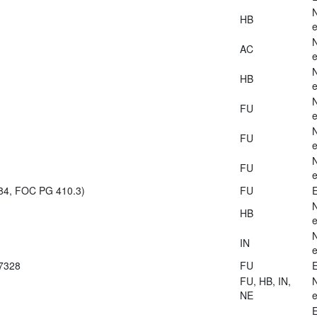
HB
e
AC
e
HB
e
FU
e
FU
e
FU
e
984, FOC PG 410.3)
FU
E
HB
e
IN
e
27328
FU
E
FU, HB, IN,
NE
e
E