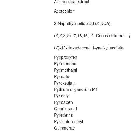
Allium cepa extract
Acetochlor
2-Naphthylacetic acid (2-NOA)
(Z,Z,Z,Z)- 7,13,16,19- Docosatetraen-1-yl
(Z)-13-Hexadecen-11-yn-1-yl acetate
Pyriproxyfen
Pyriofenone
Pyrimethanil
Pyridate
Pyroxsulam
Pythium oligandrum M1
Pyridalyl
Pyridaben
Quartz sand
Pyrethrins
Pyraflufen-ethyl
Quinmerac