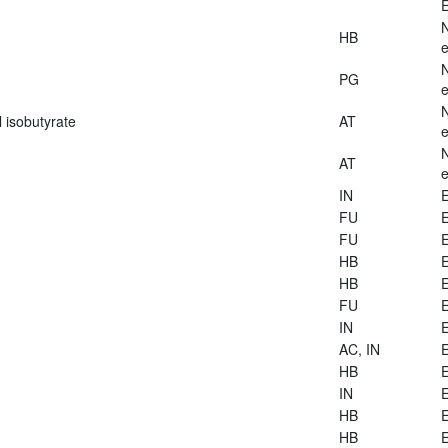
E
HB
e
PG
e
 isobutyrate
AT
e
AT
e
IN
E
FU
E
FU
E
HB
E
HB
E
FU
E
IN
E
AC, IN
E
HB
E
IN
E
HB
E
HB
E