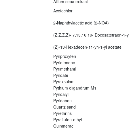
Allium cepa extract
Acetochlor
2-Naphthylacetic acid (2-NOA)
(Z,Z,Z,Z)- 7,13,16,19- Docosatetraen-1-yl
(Z)-13-Hexadecen-11-yn-1-yl acetate
Pyriproxyfen
Pyriofenone
Pyrimethanil
Pyridate
Pyroxsulam
Pythium oligandrum M1
Pyridalyl
Pyridaben
Quartz sand
Pyrethrins
Pyraflufen-ethyl
Quinmerac