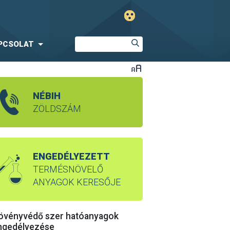
PCSOLAT
NÉBIH
ZÖLDSZÁM
ENGEDÉLYEZETT
TERMÉSNÖVELŐ
ANYAGOK KERESŐJE
övényvédő szer hatóanyagok
ngedélyezése