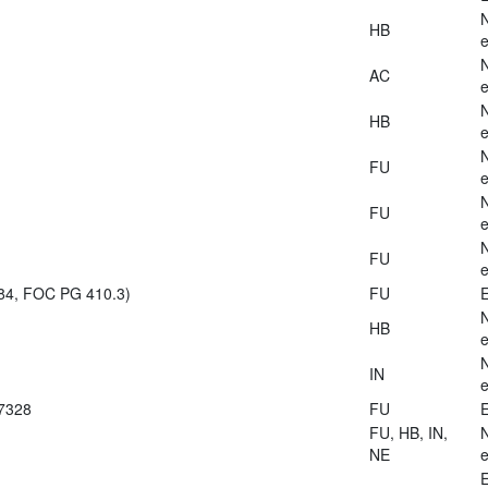
HB
e
AC
e
HB
e
FU
e
FU
e
FU
e
984, FOC PG 410.3)
FU
E
HB
e
IN
e
27328
FU
E
FU, HB, IN,
NE
e
E