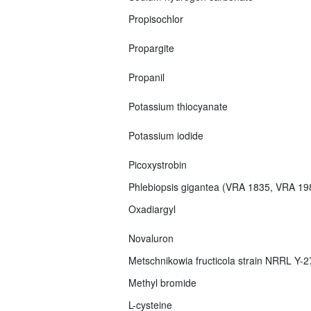
Propisochlor
Propargite
Propanil
Potassium thiocyanate
Potassium iodide
Picoxystrobin
Phlebiopsis gigantea (VRA 1835, VRA 1
Oxadiargyl
Novaluron
Metschnikowia fructicola strain NRRL Y-
Methyl bromide
L-cysteine