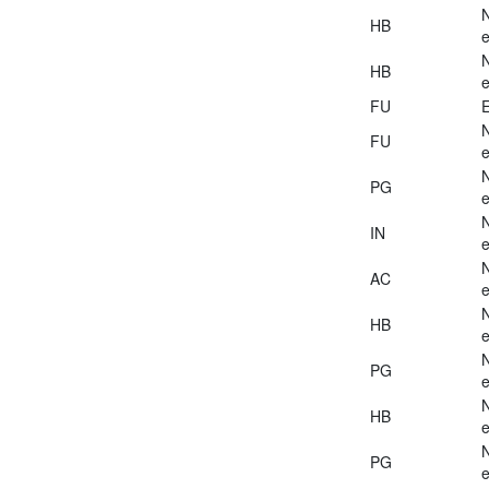
HB
e
HB
e
FU
E
FU
e
PG
e
IN
e
AC
e
HB
e
PG
e
HB
e
PG
e