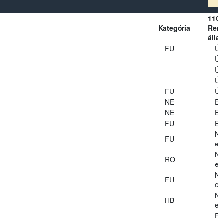
11
Kategória
Ren
áll
FU
Ú
Ú
Ú
Ú
FU
Ú
NE
E
NE
E
FU
E
FU
e
RO
e
FU
e
HB
e
E