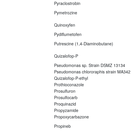
Pyraclostrobin
Pymetrozine
Quinoxyfen
Pydiflumetofen
Putrescine (1,4-Diaminobutane)
Quizalofop-P
Pseudomonas sp. Strain DSMZ 13134
Pseudomonas chlororaphis strain MA342
Quizalofop-P-ethyl
Prothioconazole
Prosulfuron
Prosulfocarb
Proquinazid
Propyzamide
Propoxycarbazone
Propineb