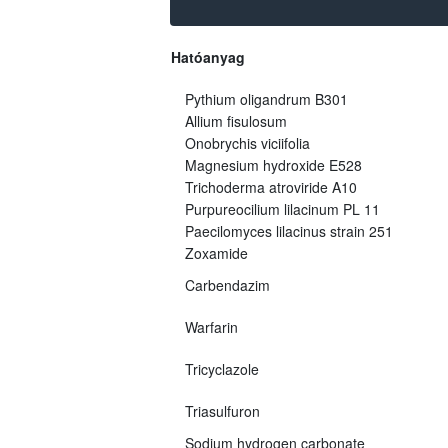
Hatóanyag
Pythium oligandrum B301
Allium fisulosum
Onobrychis viciifolia
Magnesium hydroxide E528
Trichoderma atroviride A10
Purpureocilium lilacinum PL 11
Paecilomyces lilacinus strain 251
Zoxamide
Carbendazim
Warfarin
Tricyclazole
Triasulfuron
Sodium hydrogen carbonate