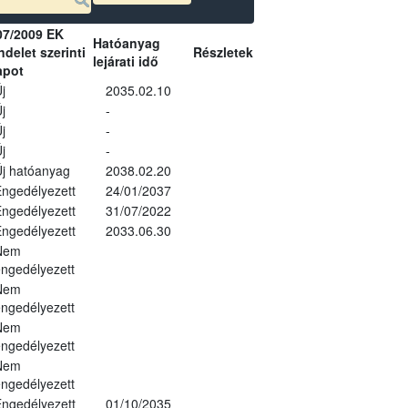
07/2009 EK
Hatóanyag
delet szerinti
Részletek
lejárati idő
apot
j
2035.02.10
j
-
j
-
j
-
j hatóanyag
2038.02.20
ngedélyezett
24/01/2037
ngedélyezett
31/07/2022
ngedélyezett
2033.06.30
Nem
ngedélyezett
Nem
ngedélyezett
Nem
ngedélyezett
Nem
ngedélyezett
ngedélyezett
01/10/2035