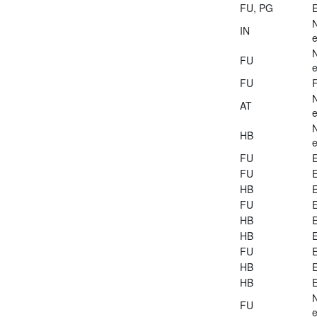
FU, PG
E
IN
e
FU
e
FU
AT
e
HB
e
FU
E
FU
E
HB
E
FU
E
HB
E
HB
E
FU
E
HB
E
HB
E
FU
e