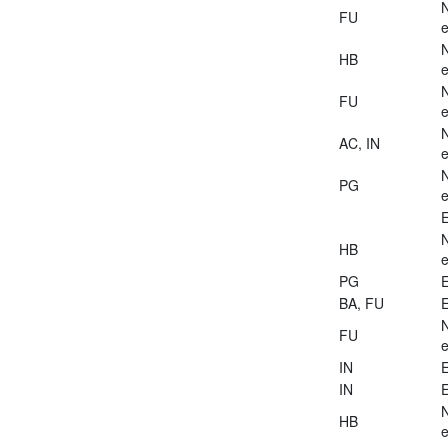
FU
e
HB
e
FU
e
AC, IN
e
PG
e
E
HB
e
PG
E
BA, FU
E
FU
e
IN
E
IN
E
HB
e