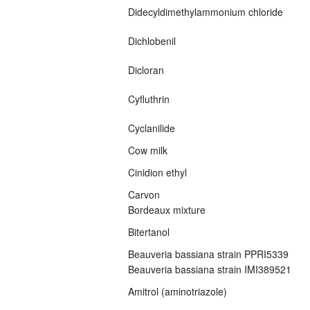
Didecyldimethylammonium chloride
Dichlobenil
Dicloran
Cyfluthrin
Cyclanilide
Cow milk
Cinidion ethyl
Carvon
Bordeaux mixture
Bitertanol
Beauveria bassiana strain PPRI5339
Beauveria bassiana strain IMI389521
Amitrol (aminotriazole)