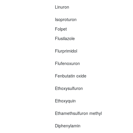
Linuron
Isoproturon
Folpet
Flusilazole
Flurprimidol
Flufenoxuron
Fenbutatin oxide
Ethoxysulfuron
Ethoxyquin
Ethamethsulfuron methyl
Diphenylamin