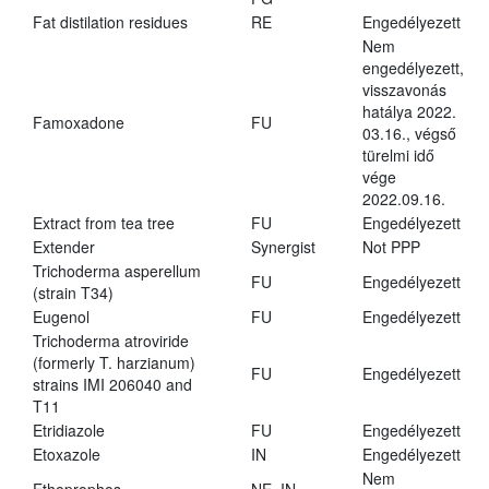
Fat distilation residues
RE
Engedélyezett
Nem
engedélyezett,
visszavonás
hatálya 2022.
Famoxadone
FU
03.16., végső
türelmi idő
vége
2022.09.16.
Extract from tea tree
FU
Engedélyezett
Extender
Synergist
Not PPP
Trichoderma asperellum
FU
Engedélyezett
(strain T34)
Eugenol
FU
Engedélyezett
Trichoderma atroviride
(formerly T. harzianum)
FU
Engedélyezett
strains IMI 206040 and
T11
Etridiazole
FU
Engedélyezett
Etoxazole
IN
Engedélyezett
Nem