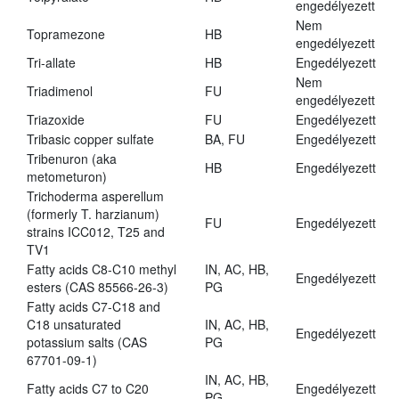
engedélyezett
Nem
Topramezone
HB
engedélyezett
Tri-allate
HB
Engedélyezett
Nem
Triadimenol
FU
engedélyezett
Triazoxide
FU
Engedélyezett
Tribasic copper sulfate
BA, FU
Engedélyezett
Tribenuron (aka
HB
Engedélyezett
metometuron)
Trichoderma asperellum
(formerly T. harzianum)
FU
Engedélyezett
strains ICC012, T25 and
TV1
Fatty acids C8-C10 methyl
IN, AC, HB,
Engedélyezett
esters (CAS 85566-26-3)
PG
Fatty acids C7-C18 and
C18 unsaturated
IN, AC, HB,
Engedélyezett
potassium salts (CAS
PG
67701-09-1)
IN, AC, HB,
Fatty acids C7 to C20
Engedélyezett
PG