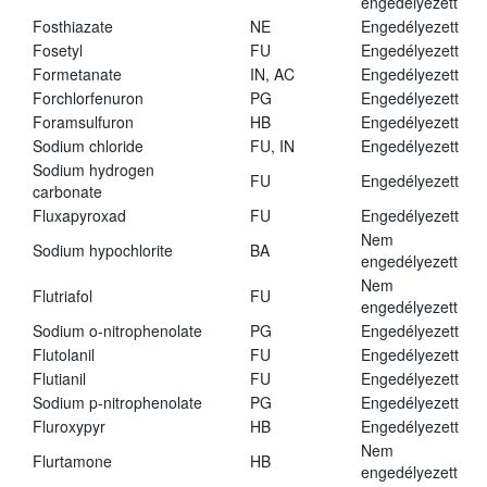
engedélyezett
Fosthiazate
NE
Engedélyezett
Fosetyl
FU
Engedélyezett
Formetanate
IN, AC
Engedélyezett
Forchlorfenuron
PG
Engedélyezett
Foramsulfuron
HB
Engedélyezett
Sodium chloride
FU, IN
Engedélyezett
Sodium hydrogen
FU
Engedélyezett
carbonate
Fluxapyroxad
FU
Engedélyezett
Nem
Sodium hypochlorite
BA
engedélyezett
Nem
Flutriafol
FU
engedélyezett
Sodium o-nitrophenolate
PG
Engedélyezett
Flutolanil
FU
Engedélyezett
Flutianil
FU
Engedélyezett
Sodium p-nitrophenolate
PG
Engedélyezett
Fluroxypyr
HB
Engedélyezett
Nem
Flurtamone
HB
engedélyezett