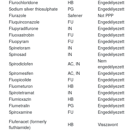
Flurochloridone
HB
Engedélyezett
Sodium silver thiosulphate
PG
Engedélyezett
Flurazole
Safener
Not PPP
Fluquinconazole
FU
Engedélyezett
Flupyradifurone
IN
Engedélyezett
Fluoxastrobin
FU
Engedélyezett
Fluopyram
FU
Engedélyezett
Spinetoram
IN
Engedélyezett
Spinosad
IN
Engedélyezett
Nem
Spirodiclofen
AC, IN
engedélyezett
Spiromesifen
AC, IN
Engedélyezett
Fluopicolide
FU
Engedélyezett
Fluometuron
HB
Engedélyezett
Spirotetramat
IN
Engedélyezett
Flumioxazin
HB
Engedélyezett
Flumetralin
PG
Engedélyezett
Spiroxamine
FU
Engedélyezett
Flufenacet (formerly
HB
Visszavont
fluthiamide)