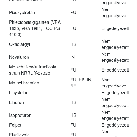
engedélyezett
Nem
Picoxystrobin
FU
engedélyezett
Phlebiopsis gigantea (VRA
1835, VRA 1984, FOC PG
FU
Engedélyezett
410.3)
Nem
Oxadiargyl
HB
engedélyezett
Nem
Novaluron
IN
engedélyezett
Metschnikowia fructicola
FU
Engedélyezett
strain NRRL Y-27328
FU, HB, IN,
Nem
Methyl bromide
NE
engedélyezett
L-cysteine
Engedélyezett
Nem
Linuron
HB
engedélyezett
Nem
Isoproturon
HB
engedélyezett
Folpet
FU
Engedélyezett
Nem
Flusilazole
FU