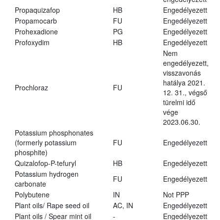
Propaquizafop
HB
Engedélyezett
Propamocarb
FU
Engedélyezett
Prohexadione
PG
Engedélyezett
Profoxydim
HB
Engedélyezett
Nem
engedélyezett,
visszavonás
hatálya 2021.
Prochloraz
FU
12. 31., végső
türelmi idő
vége
2023.06.30.
Potassium phosphonates
(formerly potassium
FU
Engedélyezett
phosphite)
Quizalofop-P-tefuryl
HB
Engedélyezett
Potassium hydrogen
FU
Engedélyezett
carbonate
Polybutene
IN
Not PPP
Plant oils/ Rape seed oil
AC, IN
Engedélyezett
Plant oils / Spear mint oil
-
Engedélyezett