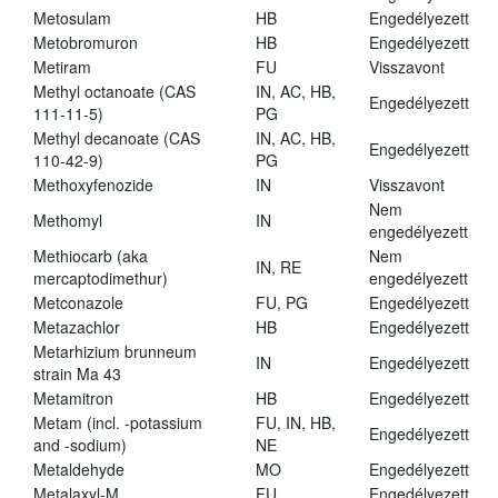
Metosulam
HB
Engedélyezett
Metobromuron
HB
Engedélyezett
Metiram
FU
Visszavont
Methyl octanoate (CAS
IN, AC, HB,
Engedélyezett
111-11-5)
PG
Methyl decanoate (CAS
IN, AC, HB,
Engedélyezett
110-42-9)
PG
Methoxyfenozide
IN
Visszavont
Nem
Methomyl
IN
engedélyezett
Methiocarb (aka
Nem
IN, RE
mercaptodimethur)
engedélyezett
Metconazole
FU, PG
Engedélyezett
Metazachlor
HB
Engedélyezett
Metarhizium brunneum
IN
Engedélyezett
strain Ma 43
Metamitron
HB
Engedélyezett
Metam (incl. -potassium
FU, IN, HB,
Engedélyezett
and -sodium)
NE
Metaldehyde
MO
Engedélyezett
Metalaxyl-M
FU
Engedélyezett