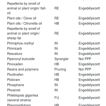
Repellents by smell of
animal or plant origin/ fish
RE
Engedélyezett
oil
Plant oils / Clove oil
RE
Engedélyezett
Plant oils / Citronella oil
HB
Engedélyezett
Repellents by smell of
animal or plant origin/
RE
Engedélyezett
sheep fat
Pirimiphos-methyl
IN
Engedélyezett
Pirimicarb
IN
Engedélyezett
Rescalure
IN
Engedélyezett
Piperonyl butoxide
Synergist
Not PPP
Pinoxaden
HB
Engedélyezett
Resins and polymers
Pruning
Not PPP
Picolinafen
HB
Engedélyezett
Picloram
HB
Engedélyezett
Phosphane
IN
Engedélyezett
Phosmet
IN
Engedélyezett
Phlebiopsis gigantea
FU
Engedélyezett
(several strains)
Phenmedipham
HB
Engedélyezett