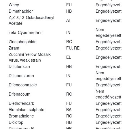
Whey
FU
Engedélyezett
Dimethachlor
HB
Engedélyezett
Z,Z-3,13-Octadecadienyl
AT
Engedélyezett
Acetate
Nem
zeta-Cypermethrin
IN
engedélyezett
Zinc phosphide
RO
Engedélyezett
Ziram
FU, RE
Engedélyezett
Zucchini Yellow Mosaik
EL
Engedélyezett
Virus, weak strain
Diflufenican
HB
Engedélyezett
Nem
Diflubenzuron
IN
engedélyezett
Difenoconazole
FU
Engedélyezett
Nem
Difenacoum
RO
engedélyezett
Diethofencarb
FU
Engedélyezett
Aluminium sulphate
BA
Engedélyezett
Bromadiolone
RO
Engedélyezett
Diclofop
HB
Engedélyezett
Dichlorprop-P
HB
Engedélyezett