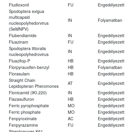
Fludioxonil
FU
Engedélyezett
Spodoptera exigua
multicapsid
IN
Folyamatban
nucleopolyhedorvirus
(SeMNPV)
Flubendiamide
IN
Engedélyezett
Fluazinam
FU
Engedélyezett
Spodoptera littoralis
IN
Engedélyezett
nucleopolyhedrovirus
Fluazifop-P
HB
Engedélyezett
Florpyrauxifen-benzyl
HB
Folyamatban
Florasulam
HB
Engedélyezett
Straight Chain
AT
Engedélyezett
Lepidopteran Pheromones
Flonicamid (IKI-220)
IN
Engedélyezett
Flazasulfuron
HB
Engedélyezett
Ferric pyrophosphate
MO
Engedélyezett
Ferric phosphate
MO
Engedélyezett
Fenpyroximate
AC
Engedélyezett
Fenpyrazamine
FU
Engedélyezett
Streptomyces K61