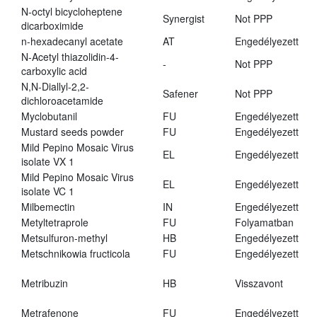
N-octyl bicycloheptene
Synergist
Not PPP
dicarboximide
n-hexadecanyl acetate
AT
Engedélyezett
N-Acetyl thiazolidin-4-
-
Not PPP
carboxylic acid
N,N-Diallyl-2,2-
Safener
Not PPP
dichloroacetamide
Myclobutanil
FU
Engedélyezett
Mustard seeds powder
FU
Engedélyezett
Mild Pepino Mosaic Virus
EL
Engedélyezett
isolate VX 1
Mild Pepino Mosaic Virus
EL
Engedélyezett
isolate VC 1
Milbemectin
IN
Engedélyezett
Metyltetraprole
FU
Folyamatban
Metsulfuron-methyl
HB
Engedélyezett
Metschnikowia fructicola
FU
Engedélyezett
Metribuzin
HB
Visszavont
Metrafenone
FU
Engedélyezett