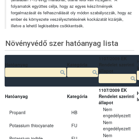
folyamatok együttes célja, hogy az egyes készítmények
forgalmazását és felhasználását oly módon szabályozzák, hogy az
ember és környezete veszélyeztetésének kockázatát kizárják,
illetve a lehető legkisebbre csökkentsék.
Növényvédő szer hatóanyag lista
1107/2009 EK
Hatóanyag
Kategória
Rendelet szerinti
l
állapot
1107/2009 EK
Hatóanyag
Kategória
Rendelet szerinti
l
állapot
Nem
Propanil
HB
engedélyezett
Nem
Potassium thiocyanate
FU
engedélyezett
Nem
Potassium iodide
FU