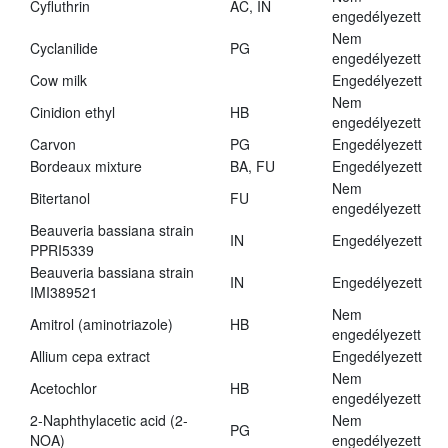
Cyfluthrin
AC, IN
engedélyezett
Nem
Cyclanilide
PG
engedélyezett
Cow milk
Engedélyezett
Nem
Cinidion ethyl
HB
engedélyezett
Carvon
PG
Engedélyezett
Bordeaux mixture
BA, FU
Engedélyezett
Nem
Bitertanol
FU
engedélyezett
Beauveria bassiana strain
IN
Engedélyezett
PPRI5339
Beauveria bassiana strain
IN
Engedélyezett
IMI389521
Nem
Amitrol (aminotriazole)
HB
engedélyezett
Allium cepa extract
Engedélyezett
Nem
Acetochlor
HB
engedélyezett
2-Naphthylacetic acid (2-
Nem
PG
NOA)
engedélyezett