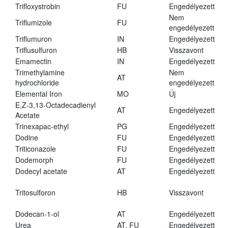
Trifloxystrobin
FU
Engedélyezett
Nem
Triflumizole
FU
engedélyezett
Triflumuron
IN
Engedélyezett
Triflusulfuron
HB
Visszavont
Emamectin
IN
Engedélyezett
Trimethylamine
Nem
AT
hydrochloride
engedélyezett
Elemental Iron
MO
Új
E,Z-3,13-Octadecadienyl
AT
Engedélyezett
Acetate
Trinexapac-ethyl
PG
Engedélyezett
Dodine
FU
Engedélyezett
Triticonazole
FU
Engedélyezett
Dodemorph
FU
Engedélyezett
Dodecyl acetate
AT
Engedélyezett
Tritosulforon
HB
Visszavont
Dodecan-1-ol
AT
Engedélyezett
Urea
AT, FU
Engedélyezett