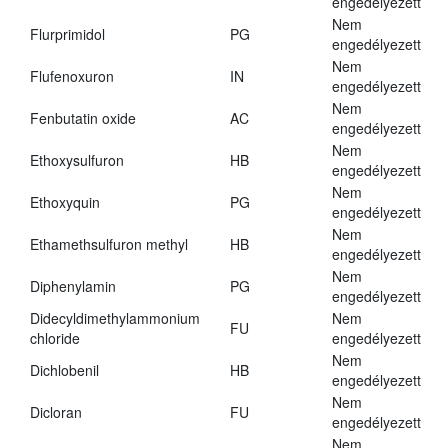
engedélyezett
Nem
Flurprimidol
PG
engedélyezett
Nem
Flufenoxuron
IN
engedélyezett
Nem
Fenbutatin oxide
AC
engedélyezett
Nem
Ethoxysulfuron
HB
engedélyezett
Nem
Ethoxyquin
PG
engedélyezett
Nem
Ethamethsulfuron methyl
HB
engedélyezett
Nem
Diphenylamin
PG
engedélyezett
Didecyldimethylammonium
Nem
FU
chloride
engedélyezett
Nem
Dichlobenil
HB
engedélyezett
Nem
Dicloran
FU
engedélyezett
Nem