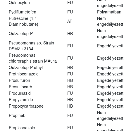
Quinoxyfen
FU
engedélyezett
Pydiflumetofen
FU
Folyamatban
Putrescine (1,4-
Nem
AT
Diaminobutane)
engedélyezett
Nem
Quizalofop-P
HB
engedélyezett
Pseudomonas sp. Strain
FU
Engedélyezett
DSMZ 13134
Pseudomonas
FU
Engedélyezett
chlororaphis strain MA342
Quizalofop-P-ethyl
HB
Engedélyezett
Prothioconazole
FU
Engedélyezett
Prosulfuron
HB
Engedélyezett
Prosulfocarb
HB
Engedélyezett
Proquinazid
FU
Engedélyezett
Propyzamide
HB
Engedélyezett
Propoxycarbazone
HB
Engedélyezett
Nem
Propineb
FU
engedélyezett
Nem
Propiconazole
FU
engedélyezett