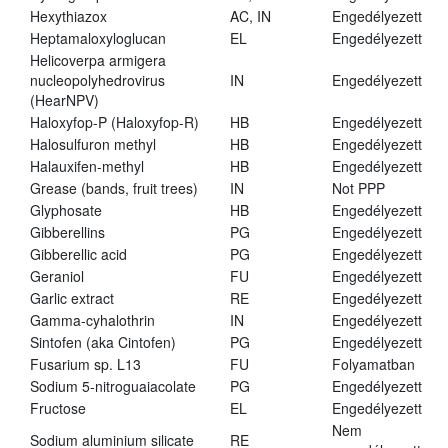
Hexythiazox
AC, IN
Engedélyezett
Heptamaloxyloglucan
EL
Engedélyezett
Helicoverpa armigera
nucleopolyhedrovirus
IN
Engedélyezett
(HearNPV)
Haloxyfop-P (Haloxyfop-R)
HB
Engedélyezett
Halosulfuron methyl
HB
Engedélyezett
Halauxifen-methyl
HB
Engedélyezett
Grease (bands, fruit trees)
IN
Not PPP
Glyphosate
HB
Engedélyezett
Gibberellins
PG
Engedélyezett
Gibberellic acid
PG
Engedélyezett
Geraniol
FU
Engedélyezett
Garlic extract
RE
Engedélyezett
Gamma-cyhalothrin
IN
Engedélyezett
Sintofen (aka Cintofen)
PG
Engedélyezett
Fusarium sp. L13
FU
Folyamatban
Sodium 5-nitroguaiacolate
PG
Engedélyezett
Fructose
EL
Engedélyezett
Nem
Sodium aluminium silicate
RE