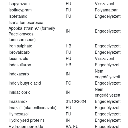
Isopyrazam
FU
Visszavont
Isoflucypram
FU
Folyamatban
Isofetamid
FU
Engedélyezett
Isaria fumosorosea
Apopka strain 97 (formely
IN
Engedélyezett
Paecilomyces
fumosoroseus)
Iron sulphate
HB
Engedélyezett
Iprovalicarb
FU
Engedélyezett
Ipconazole
FU
Visszavont
Iodosulfuron
HB
Engedélyezett
Nem
Indoxacarb
IN
engedélyezett
Indolylbutyric acid
PG
Engedélyezett
Nem
Imidacloprid
IN
engedélyezett
Imazamox
31/10/2024
Engedélyezett
Imazalil (aka enilconazole)
FU
Engedélyezett
Hymexazol
FU
Engedélyezett
Hydrolysed proteins
IN
Engedélyezett
Hydrogen peroxide
BA, FU
Engedélyezett