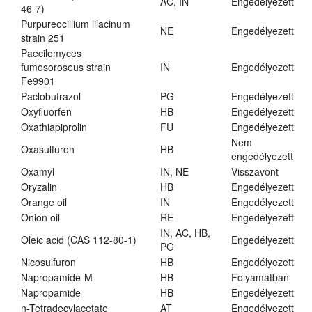
AC, IN
Engedélyezett
46-7)
Purpureocillium lilacinum
NE
Engedélyezett
strain 251
Paecilomyces
fumosoroseus strain
IN
Engedélyezett
Fe9901
Paclobutrazol
PG
Engedélyezett
Oxyfluorfen
HB
Engedélyezett
Oxathiapiprolin
FU
Engedélyezett
Nem
Oxasulfuron
HB
engedélyezett
Oxamyl
IN, NE
Visszavont
Oryzalin
HB
Engedélyezett
Orange oil
IN
Engedélyezett
Onion oil
RE
Engedélyezett
IN, AC, HB,
Oleic acid (CAS 112-80-1)
Engedélyezett
PG
Nicosulfuron
HB
Engedélyezett
Napropamide-M
HB
Folyamatban
Napropamide
HB
Engedélyezett
n-Tetradecylacetate
AT
Engedélyezett