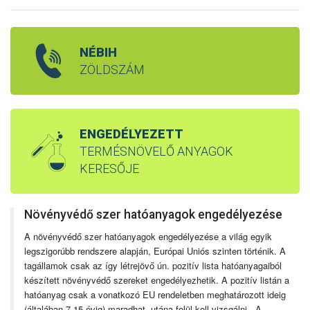
NÉBIH
ZÖLDSZÁM
ENGEDÉLYEZETT
TERMÉSNÖVELŐ ANYAGOK
KERESŐJE
Növényvédő szer hatóanyagok engedélyezése
A növényvédő szer hatóanyagok engedélyezése a világ egyik
legszigorúbb rendszere alapján, Európai Uniós szinten történik. A
tagállamok csak az így létrejövő ún. pozitív lista hatóanyagaiból
készített növényvédő szereket engedélyezhetik. A pozitív listán a
hatóanyag csak a vonatkozó EU rendeletben meghatározott ideig
(általában 7-15 évig) maradhat, utána felül kell vizsgálni. A