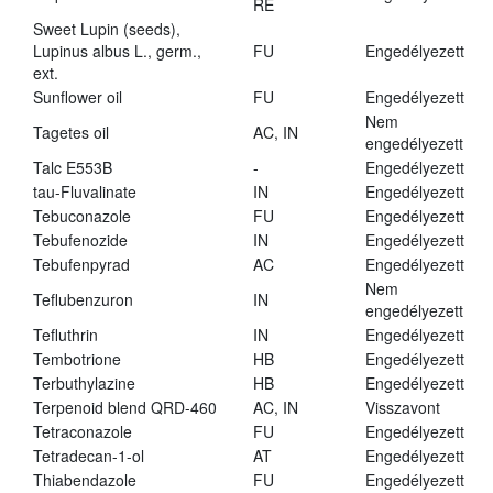
RE
Sweet Lupin (seeds),
Lupinus albus L., germ.,
FU
Engedélyezett
ext.
Sunflower oil
FU
Engedélyezett
Nem
Tagetes oil
AC, IN
engedélyezett
Talc E553B
-
Engedélyezett
tau-Fluvalinate
IN
Engedélyezett
Tebuconazole
FU
Engedélyezett
Tebufenozide
IN
Engedélyezett
Tebufenpyrad
AC
Engedélyezett
Nem
Teflubenzuron
IN
engedélyezett
Tefluthrin
IN
Engedélyezett
Tembotrione
HB
Engedélyezett
Terbuthylazine
HB
Engedélyezett
Terpenoid blend QRD-460
AC, IN
Visszavont
Tetraconazole
FU
Engedélyezett
Tetradecan-1-ol
AT
Engedélyezett
Thiabendazole
FU
Engedélyezett