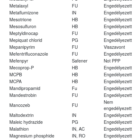
Metalaxyl
FU
Engedélyezett
Metaflumizone
IN
Engedélyezett
Mesotrione
HB
Engedélyezett
Mesosulfuron
HB
Engedélyezett
Meptyldinocap
FU
Engedélyezett
Mepiquat chlorid
PG
Engedélyezett
Mepanipyrim
FU
Visszavont
Mefentrifluconazole
FU
Engedélyezett
Mefenpyr
Safener
Not PPP
Mecoprop-P
HB
Engedélyezett
MCPB
HB
Engedélyezett
MCPA
HB
Engedélyezett
Mandipropamid
Fu
Engedélyezett
Mandestrobin
FU
Engedélyezett
Nem
Mancozeb
FU
engedélyezett
Maltodextrin
IN
Engedélyezett
Maleic hydrazide
PG
Engedélyezett
Malathion
IN, AC
Engedélyezett
Magnesium phosphide
IN, RO
Engedélyezett