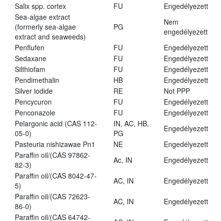
Salix spp. cortex
FU
Engedélyezett
Sea-algae extract
Nem
(formerly sea-algae
PG
engedélyezett
extract and seaweeds)
Penflufen
FU
Engedélyezett
Sedaxane
FU
Engedélyezett
Silthiofam
FU
Engedélyezett
Pendimethalin
HB
Engedélyezett
Silver iodide
RE
Not PPP
Pencycuron
FU
Engedélyezett
Penconazole
FU
Engedélyezett
Pelargonic acid (CAS 112-
IN, AC, HB,
Engedélyezett
05-0)
PG
Pasteuria nishizawae Pn1
NE
Engedélyezett
Paraffin oil/(CAS 97862-
Ac, IN
Engedélyezett
82-3)
Paraffin oil/(CAS 8042-47-
AC, IN
Engedélyezett
5)
Paraffin oil/(CAS 72623-
AC, IN
Engedélyezett
86-0)
Paraffin oil/(CAS 64742-