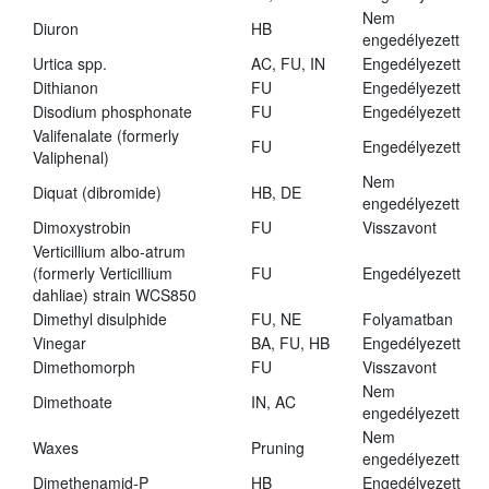
Nem
Diuron
HB
engedélyezett
Urtica spp.
AC, FU, IN
Engedélyezett
Dithianon
FU
Engedélyezett
Disodium phosphonate
FU
Engedélyezett
Valifenalate (formerly
FU
Engedélyezett
Valiphenal)
Nem
Diquat (dibromide)
HB, DE
engedélyezett
Dimoxystrobin
FU
Visszavont
Verticillium albo-atrum
(formerly Verticillium
FU
Engedélyezett
dahliae) strain WCS850
Dimethyl disulphide
FU, NE
Folyamatban
Vinegar
BA, FU, HB
Engedélyezett
Dimethomorph
FU
Visszavont
Nem
Dimethoate
IN, AC
engedélyezett
Nem
Waxes
Pruning
engedélyezett
Dimethenamid-P
HB
Engedélyezett