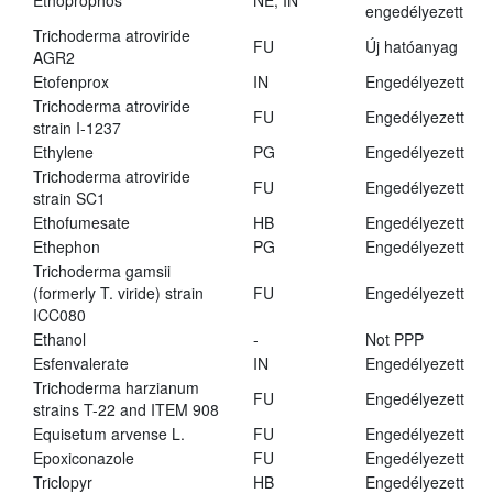
Ethoprophos
NE, IN
engedélyezett
Trichoderma atroviride
FU
Új hatóanyag
AGR2
Etofenprox
IN
Engedélyezett
Trichoderma atroviride
FU
Engedélyezett
strain I-1237
Ethylene
PG
Engedélyezett
Trichoderma atroviride
FU
Engedélyezett
strain SC1
Ethofumesate
HB
Engedélyezett
Ethephon
PG
Engedélyezett
Trichoderma gamsii
(formerly T. viride) strain
FU
Engedélyezett
ICC080
Ethanol
-
Not PPP
Esfenvalerate
IN
Engedélyezett
Trichoderma harzianum
FU
Engedélyezett
strains T-22 and ITEM 908
Equisetum arvense L.
FU
Engedélyezett
Epoxiconazole
FU
Engedélyezett
Triclopyr
HB
Engedélyezett