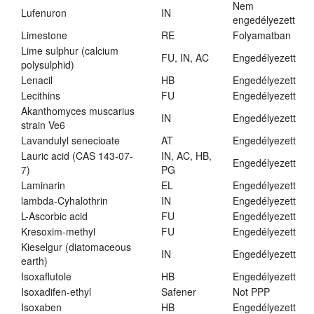
Nem
Lufenuron
IN
engedélyezett
Limestone
RE
Folyamatban
Lime sulphur (calcium
FU, IN, AC
Engedélyezett
polysulphid)
Lenacil
HB
Engedélyezett
Lecithins
FU
Engedélyezett
Akanthomyces muscarius
IN
Engedélyezett
strain Ve6
Lavandulyl senecioate
AT
Engedélyezett
Lauric acid (CAS 143-07-
IN, AC, HB,
Engedélyezett
7)
PG
Laminarin
EL
Engedélyezett
lambda-Cyhalothrin
IN
Engedélyezett
L-Ascorbic acid
FU
Engedélyezett
Kresoxim-methyl
FU
Engedélyezett
Kieselgur (diatomaceous
IN
Engedélyezett
earth)
Isoxaflutole
HB
Engedélyezett
Isoxadifen-ethyl
Safener
Not PPP
Isoxaben
HB
Engedélyezett