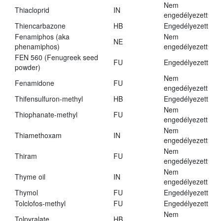
Nem
Thiacloprid
IN
engedélyezett
Thiencarbazone
HB
Engedélyezett
Fenamiphos (aka
Nem
NE
phenamiphos)
engedélyezett
FEN 560 (Fenugreek seed
FU
Engedélyezett
powder)
Nem
Fenamidone
FU
engedélyezett
Thifensulfuron-methyl
HB
Engedélyezett
Nem
Thiophanate-methyl
FU
engedélyezett
Nem
Thiamethoxam
IN
engedélyezett
Nem
Thiram
FU
engedélyezett
Nem
Thyme oil
IN
engedélyezett
Thymol
FU
Engedélyezett
Tolclofos-methyl
FU
Engedélyezett
Nem
Tolpyralate
HB