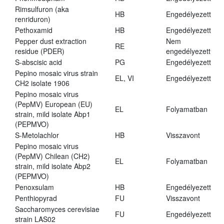
Rimsulfuron (aka
HB
Engedélyezett
renriduron)
Pethoxamid
HB
Engedélyezett
Pepper dust extraction
Nem
RE
residue (PDER)
engedélyezett
S-abscisic acid
PG
Engedélyezett
Pepino mosaic virus strain
EL, VI
Engedélyezett
CH2 isolate 1906
Pepino mosaic virus
(PepMV) European (EU)
EL
Folyamatban
strain, mild isolate Abp1
(PEPMVO)
S-Metolachlor
HB
Visszavont
Pepino mosaic virus
(PepMV) Chilean (CH2)
EL
Folyamatban
strain, mild isolate Abp2
(PEPMVO)
Penoxsulam
HB
Engedélyezett
Penthiopyrad
FU
Visszavont
Saccharomyces cerevisiae
FU
Engedélyezett
strain LAS02