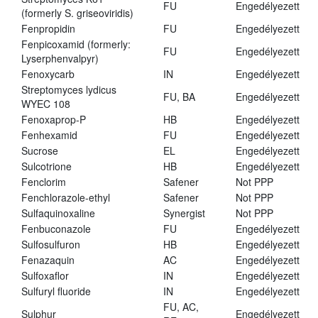
FU
Engedélyezett
(formerly S. griseoviridis)
Fenpropidin
FU
Engedélyezett
Fenpicoxamid (formerly:
FU
Engedélyezett
Lyserphenvalpyr)
Fenoxycarb
IN
Engedélyezett
Streptomyces lydicus
FU, BA
Engedélyezett
WYEC 108
Fenoxaprop-P
HB
Engedélyezett
Fenhexamid
FU
Engedélyezett
Sucrose
EL
Engedélyezett
Sulcotrione
HB
Engedélyezett
Fenclorim
Safener
Not PPP
Fenchlorazole-ethyl
Safener
Not PPP
Sulfaquinoxaline
Synergist
Not PPP
Fenbuconazole
FU
Engedélyezett
Sulfosulfuron
HB
Engedélyezett
Fenazaquin
AC
Engedélyezett
Sulfoxaflor
IN
Engedélyezett
Sulfuryl fluoride
IN
Engedélyezett
FU, AC,
Sulphur
Engedélyezett