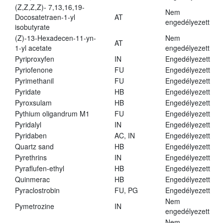
(Z,Z,Z,Z)- 7,13,16,19-
Nem
Docosatetraen-1-yl
AT
engedélyezett
isobutyrate
(Z)-13-Hexadecen-11-yn-
Nem
AT
1-yl acetate
engedélyezett
Pyriproxyfen
IN
Engedélyezett
Pyriofenone
FU
Engedélyezett
Pyrimethanil
FU
Engedélyezett
Pyridate
HB
Engedélyezett
Pyroxsulam
HB
Engedélyezett
Pythium oligandrum M1
FU
Engedélyezett
Pyridalyl
IN
Engedélyezett
Pyridaben
AC, IN
Engedélyezett
Quartz sand
HB
Engedélyezett
Pyrethrins
IN
Engedélyezett
Pyraflufen-ethyl
HB
Engedélyezett
Quinmerac
HB
Engedélyezett
Pyraclostrobin
FU, PG
Engedélyezett
Nem
Pymetrozine
IN
engedélyezett
Nem