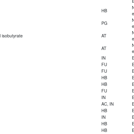
E
HB
e
PG
e
 isobutyrate
AT
e
AT
e
IN
E
FU
E
FU
E
HB
E
HB
E
FU
E
IN
E
AC, IN
E
HB
E
IN
E
HB
E
HB
E