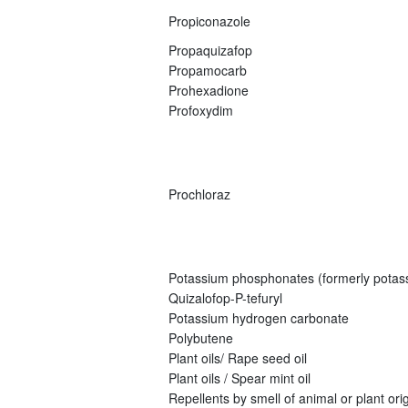
Propiconazole
Propaquizafop
Propamocarb
Prohexadione
Profoxydim
Prochloraz
Potassium phosphonates (formerly potas
Quizalofop-P-tefuryl
Potassium hydrogen carbonate
Polybutene
Plant oils/ Rape seed oil
Plant oils / Spear mint oil
Repellents by smell of animal or plant origi