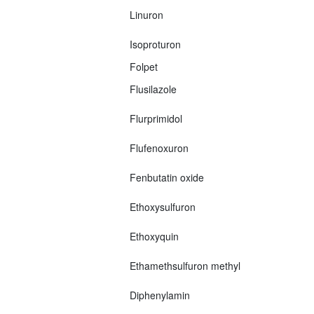
Linuron
Isoproturon
Folpet
Flusilazole
Flurprimidol
Flufenoxuron
Fenbutatin oxide
Ethoxysulfuron
Ethoxyquin
Ethamethsulfuron methyl
Diphenylamin