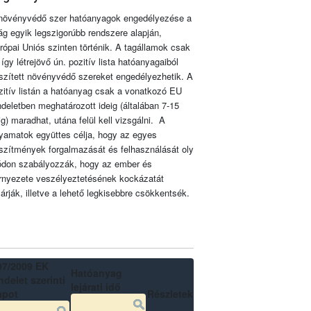
növényvédő szer hatóanyagok engedélyezése a
lág egyik legszigorúbb rendszere alapján,
rópai Uniós szinten történik. A tagállamok csak
 így létrejövő ún. pozitív lista hatóanyagaiból
szített növényvédő szereket engedélyezhetik. A
zitív listán a hatóanyag csak a vonatkozó EU
ndeletben meghatározott ideig (általában 7-15
ig) maradhat, utána felül kell vizsgálni. A
lyamatok együttes célja, hogy az egyes
szítmények forgalmazását és felhasználását oly
don szabályozzák, hogy az ember és
rnyezete veszélyeztetésének kockázatát
zárják, illetve a lehető legkisebbre csökkentsék.
07/2009 EK
Hatóanyag
delet szerinti
lejárati idő
apot
Részletek