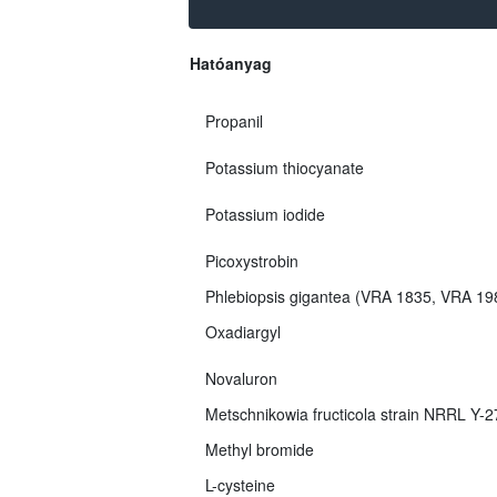
Hatóanyag
Propanil
Potassium thiocyanate
Potassium iodide
Picoxystrobin
Phlebiopsis gigantea (VRA 1835, VRA 1
Oxadiargyl
Novaluron
Metschnikowia fructicola strain NRRL Y-
Methyl bromide
L-cysteine