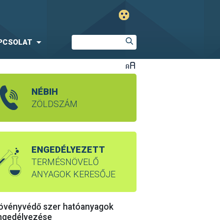
PCSOLAT
NÉBIH
ZÖLDSZÁM
ENGEDÉLYEZETT
TERMÉSNÖVELŐ
ANYAGOK KERESŐJE
övényvédő szer hatóanyagok
ngedélyezése