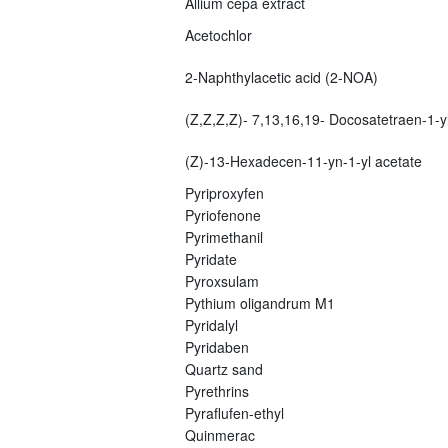
Allium cepa extract
Acetochlor
2-Naphthylacetic acid (2-NOA)
(Z,Z,Z,Z)- 7,13,16,19- Docosatetraen-1-yl
(Z)-13-Hexadecen-11-yn-1-yl acetate
Pyriproxyfen
Pyriofenone
Pyrimethanil
Pyridate
Pyroxsulam
Pythium oligandrum M1
Pyridalyl
Pyridaben
Quartz sand
Pyrethrins
Pyraflufen-ethyl
Quinmerac