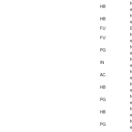
HB
e
HB
e
FU
E
FU
e
PG
e
IN
e
AC
e
HB
e
PG
e
HB
e
PG
e