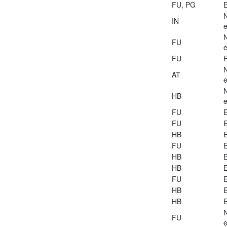
FU, PG
E
IN
e
FU
e
FU
AT
e
HB
e
FU
E
FU
E
HB
E
FU
E
HB
E
HB
E
FU
E
HB
E
HB
E
FU
e