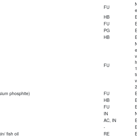
FU
e
HB
E
FU
E
PG
E
HB
E
e
v
h
FU
1
t
2
sium phosphite)
FU
E
HB
E
FU
E
IN
AC, IN
E
-
E
n/ fish oil
RE
E