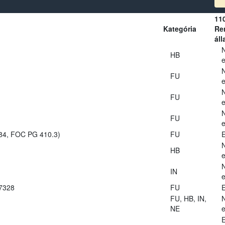
11
Kategória
Ren
áll
HB
e
FU
e
FU
e
FU
e
984, FOC PG 410.3)
FU
E
HB
e
IN
e
27328
FU
E
FU, HB, IN,
NE
e
E