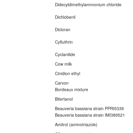
Didecyldimethylammonium chloride
Dichlobenil
Dicloran
Cyfluthrin
Cyclanilide
Cow milk
Cinidion ethyl
Carvon
Bordeaux mixture
Bitertanol
Beauveria bassiana strain PPRI5339
Beauveria bassiana strain IMI389521
Amitrol (aminotriazole)