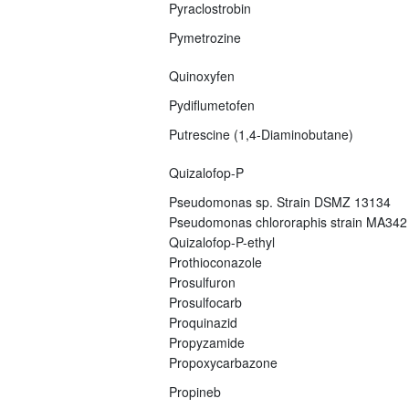
Pyraclostrobin
Pymetrozine
Quinoxyfen
Pydiflumetofen
Putrescine (1,4-Diaminobutane)
Quizalofop-P
Pseudomonas sp. Strain DSMZ 13134
Pseudomonas chlororaphis strain MA342
Quizalofop-P-ethyl
Prothioconazole
Prosulfuron
Prosulfocarb
Proquinazid
Propyzamide
Propoxycarbazone
Propineb