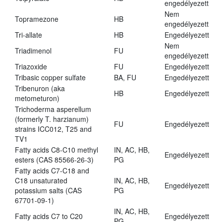
engedélyezett
Nem
Topramezone
HB
engedélyezett
Tri-allate
HB
Engedélyezett
Nem
Triadimenol
FU
engedélyezett
Triazoxide
FU
Engedélyezett
Tribasic copper sulfate
BA, FU
Engedélyezett
Tribenuron (aka
HB
Engedélyezett
metometuron)
Trichoderma asperellum
(formerly T. harzianum)
FU
Engedélyezett
strains ICC012, T25 and
TV1
Fatty acids C8-C10 methyl
IN, AC, HB,
Engedélyezett
esters (CAS 85566-26-3)
PG
Fatty acids C7-C18 and
C18 unsaturated
IN, AC, HB,
Engedélyezett
potassium salts (CAS
PG
67701-09-1)
IN, AC, HB,
Fatty acids C7 to C20
Engedélyezett
PG