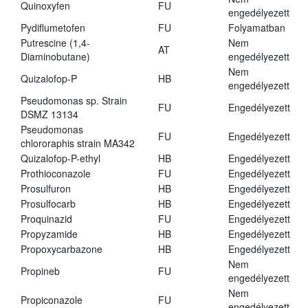
Quinoxyfen
FU
engedélyezett
Pydiflumetofen
FU
Folyamatban
Putrescine (1,4-
Nem
AT
Diaminobutane)
engedélyezett
Nem
Quizalofop-P
HB
engedélyezett
Pseudomonas sp. Strain
FU
Engedélyezett
DSMZ 13134
Pseudomonas
FU
Engedélyezett
chlororaphis strain MA342
Quizalofop-P-ethyl
HB
Engedélyezett
Prothioconazole
FU
Engedélyezett
Prosulfuron
HB
Engedélyezett
Prosulfocarb
HB
Engedélyezett
Proquinazid
FU
Engedélyezett
Propyzamide
HB
Engedélyezett
Propoxycarbazone
HB
Engedélyezett
Nem
Propineb
FU
engedélyezett
Nem
Propiconazole
FU
engedélyezett