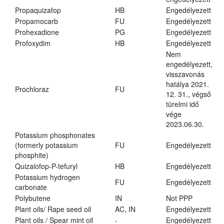
Propaquizafop
HB
Engedélyezett
Propamocarb
FU
Engedélyezett
Prohexadione
PG
Engedélyezett
Profoxydim
HB
Engedélyezett
Nem
engedélyezett,
visszavonás
hatálya 2021.
Prochloraz
FU
12. 31., végső
türelmi idő
vége
2023.06.30.
Potassium phosphonates
(formerly potassium
FU
Engedélyezett
phosphite)
Quizalofop-P-tefuryl
HB
Engedélyezett
Potassium hydrogen
FU
Engedélyezett
carbonate
Polybutene
IN
Not PPP
Plant oils/ Rape seed oil
AC, IN
Engedélyezett
Plant oils / Spear mint oil
-
Engedélyezett