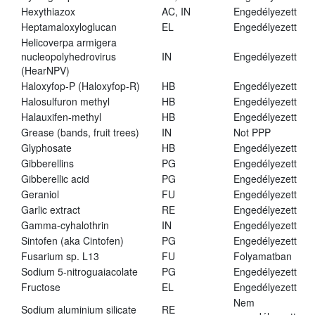
Hexythiazox
AC, IN
Engedélyezett
Heptamaloxyloglucan
EL
Engedélyezett
Helicoverpa armigera
nucleopolyhedrovirus
IN
Engedélyezett
(HearNPV)
Haloxyfop-P (Haloxyfop-R)
HB
Engedélyezett
Halosulfuron methyl
HB
Engedélyezett
Halauxifen-methyl
HB
Engedélyezett
Grease (bands, fruit trees)
IN
Not PPP
Glyphosate
HB
Engedélyezett
Gibberellins
PG
Engedélyezett
Gibberellic acid
PG
Engedélyezett
Geraniol
FU
Engedélyezett
Garlic extract
RE
Engedélyezett
Gamma-cyhalothrin
IN
Engedélyezett
Sintofen (aka Cintofen)
PG
Engedélyezett
Fusarium sp. L13
FU
Folyamatban
Sodium 5-nitroguaiacolate
PG
Engedélyezett
Fructose
EL
Engedélyezett
Nem
Sodium aluminium silicate
RE