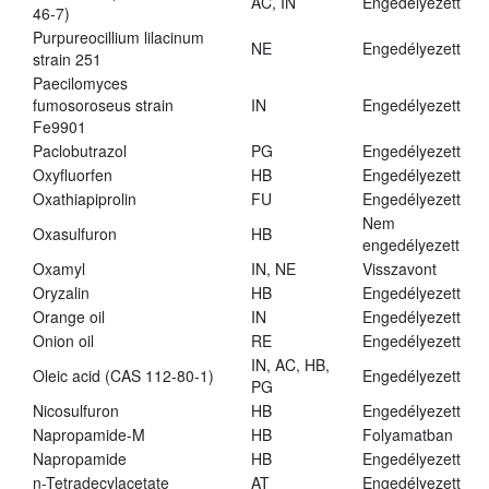
AC, IN
Engedélyezett
46-7)
Purpureocillium lilacinum
NE
Engedélyezett
strain 251
Paecilomyces
fumosoroseus strain
IN
Engedélyezett
Fe9901
Paclobutrazol
PG
Engedélyezett
Oxyfluorfen
HB
Engedélyezett
Oxathiapiprolin
FU
Engedélyezett
Nem
Oxasulfuron
HB
engedélyezett
Oxamyl
IN, NE
Visszavont
Oryzalin
HB
Engedélyezett
Orange oil
IN
Engedélyezett
Onion oil
RE
Engedélyezett
IN, AC, HB,
Oleic acid (CAS 112-80-1)
Engedélyezett
PG
Nicosulfuron
HB
Engedélyezett
Napropamide-M
HB
Folyamatban
Napropamide
HB
Engedélyezett
n-Tetradecylacetate
AT
Engedélyezett