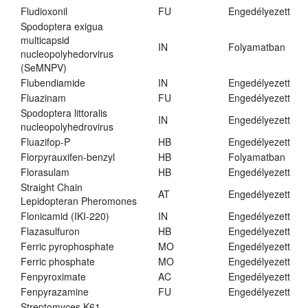
Fludioxonil
FU
Engedélyezett
Spodoptera exigua
multicapsid
IN
Folyamatban
nucleopolyhedorvirus
(SeMNPV)
Flubendiamide
IN
Engedélyezett
Fluazinam
FU
Engedélyezett
Spodoptera littoralis
IN
Engedélyezett
nucleopolyhedrovirus
Fluazifop-P
HB
Engedélyezett
Florpyrauxifen-benzyl
HB
Folyamatban
Florasulam
HB
Engedélyezett
Straight Chain
AT
Engedélyezett
Lepidopteran Pheromones
Flonicamid (IKI-220)
IN
Engedélyezett
Flazasulfuron
HB
Engedélyezett
Ferric pyrophosphate
MO
Engedélyezett
Ferric phosphate
MO
Engedélyezett
Fenpyroximate
AC
Engedélyezett
Fenpyrazamine
FU
Engedélyezett
Streptomyces K61