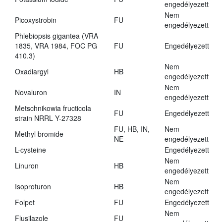
engedélyezett
Nem
Picoxystrobin
FU
engedélyezett
Phlebiopsis gigantea (VRA
1835, VRA 1984, FOC PG
FU
Engedélyezett
410.3)
Nem
Oxadiargyl
HB
engedélyezett
Nem
Novaluron
IN
engedélyezett
Metschnikowia fructicola
FU
Engedélyezett
strain NRRL Y-27328
FU, HB, IN,
Nem
Methyl bromide
NE
engedélyezett
L-cysteine
Engedélyezett
Nem
Linuron
HB
engedélyezett
Nem
Isoproturon
HB
engedélyezett
Folpet
FU
Engedélyezett
Nem
Flusilazole
FU