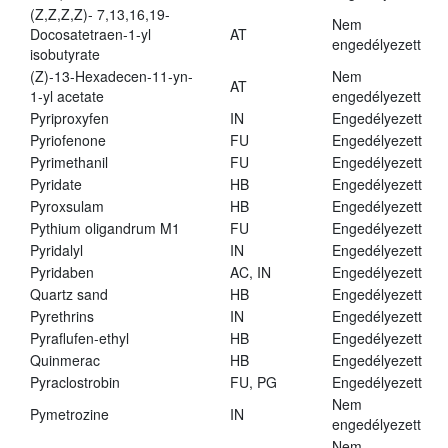
(Z,Z,Z,Z)- 7,13,16,19-
Nem
Docosatetraen-1-yl
AT
engedélyezett
isobutyrate
(Z)-13-Hexadecen-11-yn-
Nem
AT
1-yl acetate
engedélyezett
Pyriproxyfen
IN
Engedélyezett
Pyriofenone
FU
Engedélyezett
Pyrimethanil
FU
Engedélyezett
Pyridate
HB
Engedélyezett
Pyroxsulam
HB
Engedélyezett
Pythium oligandrum M1
FU
Engedélyezett
Pyridalyl
IN
Engedélyezett
Pyridaben
AC, IN
Engedélyezett
Quartz sand
HB
Engedélyezett
Pyrethrins
IN
Engedélyezett
Pyraflufen-ethyl
HB
Engedélyezett
Quinmerac
HB
Engedélyezett
Pyraclostrobin
FU, PG
Engedélyezett
Nem
Pymetrozine
IN
engedélyezett
Nem