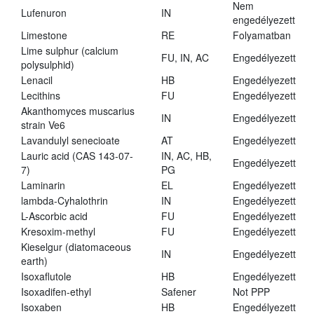
Nem
Lufenuron
IN
engedélyezett
Limestone
RE
Folyamatban
Lime sulphur (calcium
FU, IN, AC
Engedélyezett
polysulphid)
Lenacil
HB
Engedélyezett
Lecithins
FU
Engedélyezett
Akanthomyces muscarius
IN
Engedélyezett
strain Ve6
Lavandulyl senecioate
AT
Engedélyezett
Lauric acid (CAS 143-07-
IN, AC, HB,
Engedélyezett
7)
PG
Laminarin
EL
Engedélyezett
lambda-Cyhalothrin
IN
Engedélyezett
L-Ascorbic acid
FU
Engedélyezett
Kresoxim-methyl
FU
Engedélyezett
Kieselgur (diatomaceous
IN
Engedélyezett
earth)
Isoxaflutole
HB
Engedélyezett
Isoxadifen-ethyl
Safener
Not PPP
Isoxaben
HB
Engedélyezett