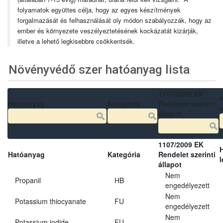
folyamatok együttes célja, hogy az egyes készítmények
forgalmazását és felhasználását oly módon szabályozzák, hogy az
ember és környezete veszélyeztetésének kockázatát kizárják,
illetve a lehető legkisebbre csökkentsék.
Növényvédő szer hatóanyag lista
1107/2009 EK
Hatóanyag
Kategória
Rendelet szerinti
l
állapot
1107/2009 EK
Hatóanyag
Kategória
Rendelet szerinti
l
állapot
Nem
Propanil
HB
engedélyezett
Nem
Potassium thiocyanate
FU
engedélyezett
Nem
Potassium iodide
FU