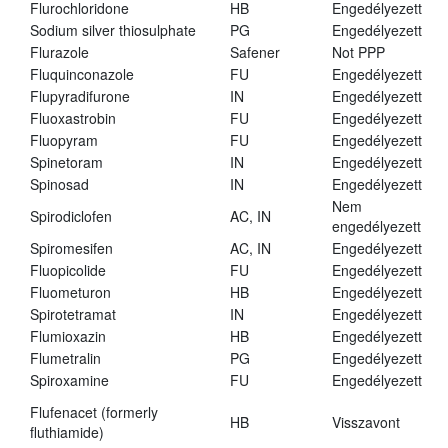
Flurochloridone
HB
Engedélyezett
Sodium silver thiosulphate
PG
Engedélyezett
Flurazole
Safener
Not PPP
Fluquinconazole
FU
Engedélyezett
Flupyradifurone
IN
Engedélyezett
Fluoxastrobin
FU
Engedélyezett
Fluopyram
FU
Engedélyezett
Spinetoram
IN
Engedélyezett
Spinosad
IN
Engedélyezett
Nem
Spirodiclofen
AC, IN
engedélyezett
Spiromesifen
AC, IN
Engedélyezett
Fluopicolide
FU
Engedélyezett
Fluometuron
HB
Engedélyezett
Spirotetramat
IN
Engedélyezett
Flumioxazin
HB
Engedélyezett
Flumetralin
PG
Engedélyezett
Spiroxamine
FU
Engedélyezett
Flufenacet (formerly
HB
Visszavont
fluthiamide)