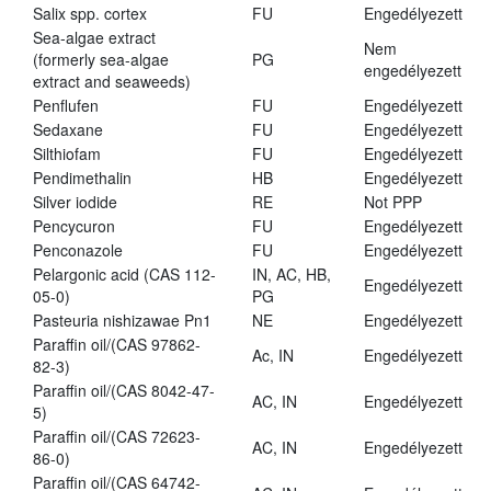
Salix spp. cortex
FU
Engedélyezett
Sea-algae extract
Nem
(formerly sea-algae
PG
engedélyezett
extract and seaweeds)
Penflufen
FU
Engedélyezett
Sedaxane
FU
Engedélyezett
Silthiofam
FU
Engedélyezett
Pendimethalin
HB
Engedélyezett
Silver iodide
RE
Not PPP
Pencycuron
FU
Engedélyezett
Penconazole
FU
Engedélyezett
Pelargonic acid (CAS 112-
IN, AC, HB,
Engedélyezett
05-0)
PG
Pasteuria nishizawae Pn1
NE
Engedélyezett
Paraffin oil/(CAS 97862-
Ac, IN
Engedélyezett
82-3)
Paraffin oil/(CAS 8042-47-
AC, IN
Engedélyezett
5)
Paraffin oil/(CAS 72623-
AC, IN
Engedélyezett
86-0)
Paraffin oil/(CAS 64742-