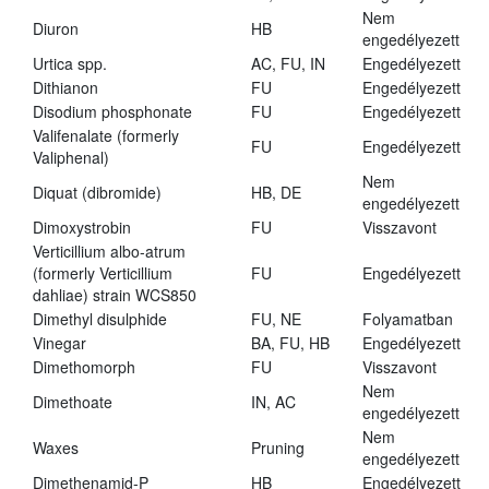
Nem
Diuron
HB
engedélyezett
Urtica spp.
AC, FU, IN
Engedélyezett
Dithianon
FU
Engedélyezett
Disodium phosphonate
FU
Engedélyezett
Valifenalate (formerly
FU
Engedélyezett
Valiphenal)
Nem
Diquat (dibromide)
HB, DE
engedélyezett
Dimoxystrobin
FU
Visszavont
Verticillium albo-atrum
(formerly Verticillium
FU
Engedélyezett
dahliae) strain WCS850
Dimethyl disulphide
FU, NE
Folyamatban
Vinegar
BA, FU, HB
Engedélyezett
Dimethomorph
FU
Visszavont
Nem
Dimethoate
IN, AC
engedélyezett
Nem
Waxes
Pruning
engedélyezett
Dimethenamid-P
HB
Engedélyezett