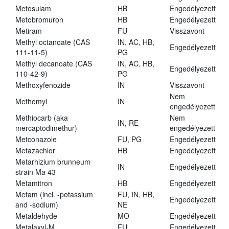
Metosulam
HB
Engedélyezett
Metobromuron
HB
Engedélyezett
Metiram
FU
Visszavont
Methyl octanoate (CAS
IN, AC, HB,
Engedélyezett
111-11-5)
PG
Methyl decanoate (CAS
IN, AC, HB,
Engedélyezett
110-42-9)
PG
Methoxyfenozide
IN
Visszavont
Nem
Methomyl
IN
engedélyezett
Methiocarb (aka
Nem
IN, RE
mercaptodimethur)
engedélyezett
Metconazole
FU, PG
Engedélyezett
Metazachlor
HB
Engedélyezett
Metarhizium brunneum
IN
Engedélyezett
strain Ma 43
Metamitron
HB
Engedélyezett
Metam (incl. -potassium
FU, IN, HB,
Engedélyezett
and -sodium)
NE
Metaldehyde
MO
Engedélyezett
Metalaxyl-M
FU
Engedélyezett