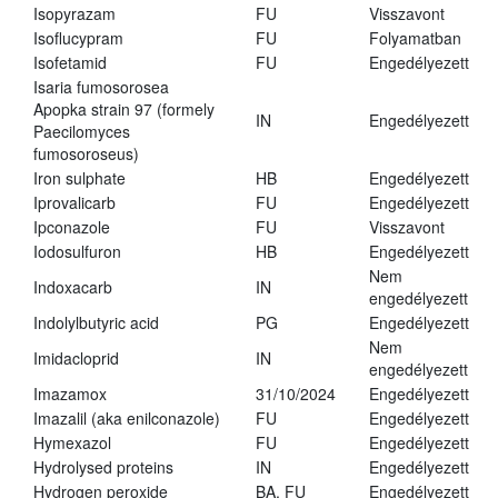
Isopyrazam
FU
Visszavont
Isoflucypram
FU
Folyamatban
Isofetamid
FU
Engedélyezett
Isaria fumosorosea
Apopka strain 97 (formely
IN
Engedélyezett
Paecilomyces
fumosoroseus)
Iron sulphate
HB
Engedélyezett
Iprovalicarb
FU
Engedélyezett
Ipconazole
FU
Visszavont
Iodosulfuron
HB
Engedélyezett
Nem
Indoxacarb
IN
engedélyezett
Indolylbutyric acid
PG
Engedélyezett
Nem
Imidacloprid
IN
engedélyezett
Imazamox
31/10/2024
Engedélyezett
Imazalil (aka enilconazole)
FU
Engedélyezett
Hymexazol
FU
Engedélyezett
Hydrolysed proteins
IN
Engedélyezett
Hydrogen peroxide
BA, FU
Engedélyezett