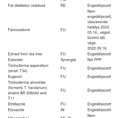
Fat distilation residues
RE
Engedélyezett
Nem
engedélyezett,
visszavonás
hatálya 2022.
Famoxadone
FU
03.16., végső
türelmi idő
vége
2022.09.16.
Extract from tea tree
FU
Engedélyezett
Extender
Synergist
Not PPP
Trichoderma asperellum
FU
Engedélyezett
(strain T34)
Eugenol
FU
Engedélyezett
Trichoderma atroviride
(formerly T. harzianum)
FU
Engedélyezett
strains IMI 206040 and
T11
Etridiazole
FU
Engedélyezett
Etoxazole
IN
Engedélyezett
Nem