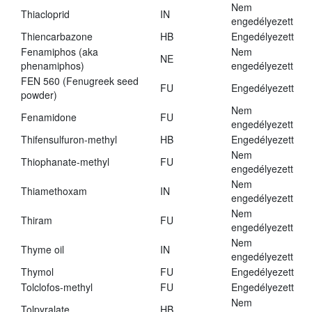
Nem
Thiacloprid
IN
engedélyezett
Thiencarbazone
HB
Engedélyezett
Fenamiphos (aka
Nem
NE
phenamiphos)
engedélyezett
FEN 560 (Fenugreek seed
FU
Engedélyezett
powder)
Nem
Fenamidone
FU
engedélyezett
Thifensulfuron-methyl
HB
Engedélyezett
Nem
Thiophanate-methyl
FU
engedélyezett
Nem
Thiamethoxam
IN
engedélyezett
Nem
Thiram
FU
engedélyezett
Nem
Thyme oil
IN
engedélyezett
Thymol
FU
Engedélyezett
Tolclofos-methyl
FU
Engedélyezett
Nem
Tolpyralate
HB