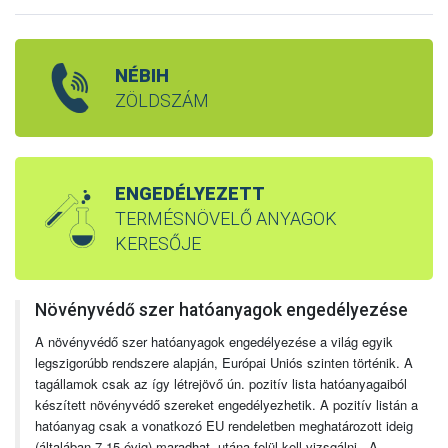
NÉBIH
ZÖLDSZÁM
ENGEDÉLYEZETT
TERMÉSNÖVELŐ ANYAGOK
KERESŐJE
Növényvédő szer hatóanyagok engedélyezése
A növényvédő szer hatóanyagok engedélyezése a világ egyik
legszigorúbb rendszere alapján, Európai Uniós szinten történik. A
tagállamok csak az így létrejövő ún. pozitív lista hatóanyagaiból
készített növényvédő szereket engedélyezhetik. A pozitív listán a
hatóanyag csak a vonatkozó EU rendeletben meghatározott ideig
(általában 7-15 évig) maradhat, utána felül kell vizsgálni. A