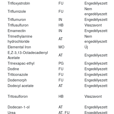
Trifloxystrobin
FU
Engedélyezett
Nem
Triflumizole
FU
engedélyezett
Triflumuron
IN
Engedélyezett
Triflusulfuron
HB
Visszavont
Emamectin
IN
Engedélyezett
Trimethylamine
Nem
AT
hydrochloride
engedélyezett
Elemental Iron
MO
Új
E,Z-3,13-Octadecadienyl
AT
Engedélyezett
Acetate
Trinexapac-ethyl
PG
Engedélyezett
Dodine
FU
Engedélyezett
Triticonazole
FU
Engedélyezett
Dodemorph
FU
Engedélyezett
Dodecyl acetate
AT
Engedélyezett
Tritosulforon
HB
Visszavont
Dodecan-1-ol
AT
Engedélyezett
Urea
AT, FU
Engedélyezett