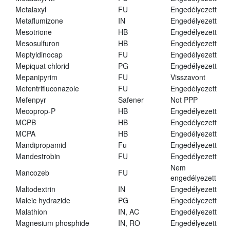
Metalaxyl
FU
Engedélyezett
Metaflumizone
IN
Engedélyezett
Mesotrione
HB
Engedélyezett
Mesosulfuron
HB
Engedélyezett
Meptyldinocap
FU
Engedélyezett
Mepiquat chlorid
PG
Engedélyezett
Mepanipyrim
FU
Visszavont
Mefentrifluconazole
FU
Engedélyezett
Mefenpyr
Safener
Not PPP
Mecoprop-P
HB
Engedélyezett
MCPB
HB
Engedélyezett
MCPA
HB
Engedélyezett
Mandipropamid
Fu
Engedélyezett
Mandestrobin
FU
Engedélyezett
Nem
Mancozeb
FU
engedélyezett
Maltodextrin
IN
Engedélyezett
Maleic hydrazide
PG
Engedélyezett
Malathion
IN, AC
Engedélyezett
Magnesium phosphide
IN, RO
Engedélyezett