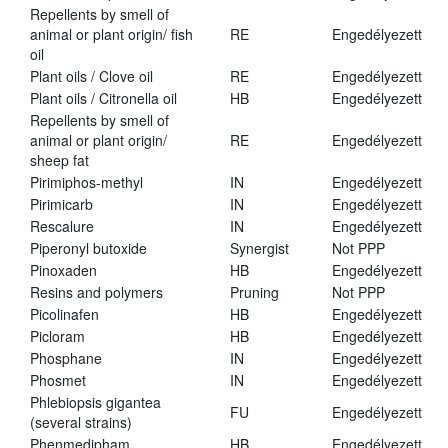
Repellents by smell of
animal or plant origin/ fish
RE
Engedélyezett
oil
Plant oils / Clove oil
RE
Engedélyezett
Plant oils / Citronella oil
HB
Engedélyezett
Repellents by smell of
animal or plant origin/
RE
Engedélyezett
sheep fat
Pirimiphos-methyl
IN
Engedélyezett
Pirimicarb
IN
Engedélyezett
Rescalure
IN
Engedélyezett
Piperonyl butoxide
Synergist
Not PPP
Pinoxaden
HB
Engedélyezett
Resins and polymers
Pruning
Not PPP
Picolinafen
HB
Engedélyezett
Picloram
HB
Engedélyezett
Phosphane
IN
Engedélyezett
Phosmet
IN
Engedélyezett
Phlebiopsis gigantea
FU
Engedélyezett
(several strains)
Phenmedipham
HB
Engedélyezett