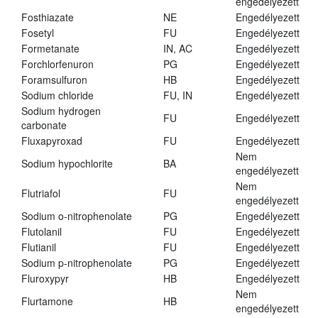
engedélyezett
Fosthiazate
NE
Engedélyezett
Fosetyl
FU
Engedélyezett
Formetanate
IN, AC
Engedélyezett
Forchlorfenuron
PG
Engedélyezett
Foramsulfuron
HB
Engedélyezett
Sodium chloride
FU, IN
Engedélyezett
Sodium hydrogen
FU
Engedélyezett
carbonate
Fluxapyroxad
FU
Engedélyezett
Nem
Sodium hypochlorite
BA
engedélyezett
Nem
Flutriafol
FU
engedélyezett
Sodium o-nitrophenolate
PG
Engedélyezett
Flutolanil
FU
Engedélyezett
Flutianil
FU
Engedélyezett
Sodium p-nitrophenolate
PG
Engedélyezett
Fluroxypyr
HB
Engedélyezett
Nem
Flurtamone
HB
engedélyezett