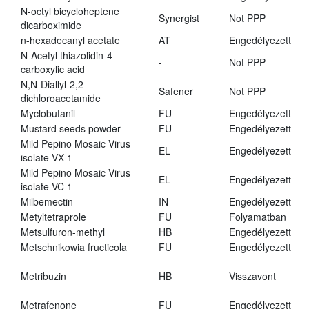
N-octyl bicycloheptene
Synergist
Not PPP
dicarboximide
n-hexadecanyl acetate
AT
Engedélyezett
N-Acetyl thiazolidin-4-
-
Not PPP
carboxylic acid
N,N-Diallyl-2,2-
Safener
Not PPP
dichloroacetamide
Myclobutanil
FU
Engedélyezett
Mustard seeds powder
FU
Engedélyezett
Mild Pepino Mosaic Virus
EL
Engedélyezett
isolate VX 1
Mild Pepino Mosaic Virus
EL
Engedélyezett
isolate VC 1
Milbemectin
IN
Engedélyezett
Metyltetraprole
FU
Folyamatban
Metsulfuron-methyl
HB
Engedélyezett
Metschnikowia fructicola
FU
Engedélyezett
Metribuzin
HB
Visszavont
Metrafenone
FU
Engedélyezett