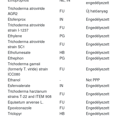
Ethoprophos
NE, IN
engedélyezett
Trichoderma atroviride
FU
Új hatóanyag
AGR2
Etofenprox
IN
Engedélyezett
Trichoderma atroviride
FU
Engedélyezett
strain I-1237
Ethylene
PG
Engedélyezett
Trichoderma atroviride
FU
Engedélyezett
strain SC1
Ethofumesate
HB
Engedélyezett
Ethephon
PG
Engedélyezett
Trichoderma gamsii
(formerly T. viride) strain
FU
Engedélyezett
ICC080
Ethanol
-
Not PPP
Esfenvalerate
IN
Engedélyezett
Trichoderma harzianum
FU
Engedélyezett
strains T-22 and ITEM 908
Equisetum arvense L.
FU
Engedélyezett
Epoxiconazole
FU
Engedélyezett
Triclopyr
HB
Engedélyezett