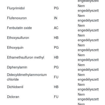
engedélyezett
Nem
Flurprimidol
PG
engedélyezett
Nem
Flufenoxuron
IN
engedélyezett
Nem
Fenbutatin oxide
AC
engedélyezett
Nem
Ethoxysulfuron
HB
engedélyezett
Nem
Ethoxyquin
PG
engedélyezett
Nem
Ethamethsulfuron methyl
HB
engedélyezett
Nem
Diphenylamin
PG
engedélyezett
Didecyldimethylammonium
Nem
FU
chloride
engedélyezett
Nem
Dichlobenil
HB
engedélyezett
Nem
Dicloran
FU
engedélyezett
Nem