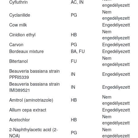
Cyfluthrin
AC, IN
engedélyezett
Nem
Cyclanilide
PG
engedélyezett
Cow milk
Engedélyezett
Nem
Cinidion ethyl
HB
engedélyezett
Carvon
PG
Engedélyezett
Bordeaux mixture
BA, FU
Engedélyezett
Nem
Bitertanol
FU
engedélyezett
Beauveria bassiana strain
IN
Engedélyezett
PPRI5339
Beauveria bassiana strain
IN
Engedélyezett
IMI389521
Nem
Amitrol (aminotriazole)
HB
engedélyezett
Allium cepa extract
Engedélyezett
Nem
Acetochlor
HB
engedélyezett
2-Naphthylacetic acid (2-
Nem
PG
NOA)
engedélyezett