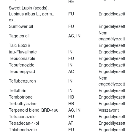
RE
Sweet Lupin (seeds),
Lupinus albus L., germ.,
FU
Engedélyezett
ext.
Sunflower oil
FU
Engedélyezett
Nem
Tagetes oil
AC, IN
engedélyezett
Talc E553B
-
Engedélyezett
tau-Fluvalinate
IN
Engedélyezett
Tebuconazole
FU
Engedélyezett
Tebufenozide
IN
Engedélyezett
Tebufenpyrad
AC
Engedélyezett
Nem
Teflubenzuron
IN
engedélyezett
Tefluthrin
IN
Engedélyezett
Tembotrione
HB
Engedélyezett
Terbuthylazine
HB
Engedélyezett
Terpenoid blend QRD-460
AC, IN
Visszavont
Tetraconazole
FU
Engedélyezett
Tetradecan-1-ol
AT
Engedélyezett
Thiabendazole
FU
Engedélyezett