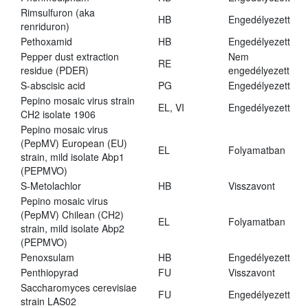
Rimsulfuron (aka
HB
Engedélyezett
renriduron)
Pethoxamid
HB
Engedélyezett
Pepper dust extraction
Nem
RE
residue (PDER)
engedélyezett
S-abscisic acid
PG
Engedélyezett
Pepino mosaic virus strain
EL, VI
Engedélyezett
CH2 isolate 1906
Pepino mosaic virus
(PepMV) European (EU)
EL
Folyamatban
strain, mild isolate Abp1
(PEPMVO)
S-Metolachlor
HB
Visszavont
Pepino mosaic virus
(PepMV) Chilean (CH2)
EL
Folyamatban
strain, mild isolate Abp2
(PEPMVO)
Penoxsulam
HB
Engedélyezett
Penthiopyrad
FU
Visszavont
Saccharomyces cerevisiae
FU
Engedélyezett
strain LAS02