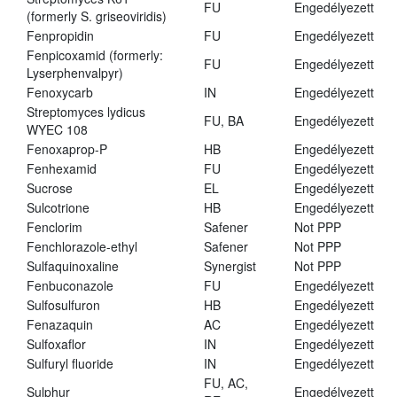
FU
Engedélyezett
(formerly S. griseoviridis)
Fenpropidin
FU
Engedélyezett
Fenpicoxamid (formerly:
FU
Engedélyezett
Lyserphenvalpyr)
Fenoxycarb
IN
Engedélyezett
Streptomyces lydicus
FU, BA
Engedélyezett
WYEC 108
Fenoxaprop-P
HB
Engedélyezett
Fenhexamid
FU
Engedélyezett
Sucrose
EL
Engedélyezett
Sulcotrione
HB
Engedélyezett
Fenclorim
Safener
Not PPP
Fenchlorazole-ethyl
Safener
Not PPP
Sulfaquinoxaline
Synergist
Not PPP
Fenbuconazole
FU
Engedélyezett
Sulfosulfuron
HB
Engedélyezett
Fenazaquin
AC
Engedélyezett
Sulfoxaflor
IN
Engedélyezett
Sulfuryl fluoride
IN
Engedélyezett
FU, AC,
Sulphur
Engedélyezett