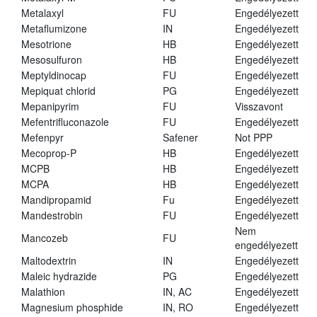
Metalaxyl
FU
Engedélyezett
Metaflumizone
IN
Engedélyezett
Mesotrione
HB
Engedélyezett
Mesosulfuron
HB
Engedélyezett
Meptyldinocap
FU
Engedélyezett
Mepiquat chlorid
PG
Engedélyezett
Mepanipyrim
FU
Visszavont
Mefentrifluconazole
FU
Engedélyezett
Mefenpyr
Safener
Not PPP
Mecoprop-P
HB
Engedélyezett
MCPB
HB
Engedélyezett
MCPA
HB
Engedélyezett
Mandipropamid
Fu
Engedélyezett
Mandestrobin
FU
Engedélyezett
Nem
Mancozeb
FU
engedélyezett
Maltodextrin
IN
Engedélyezett
Maleic hydrazide
PG
Engedélyezett
Malathion
IN, AC
Engedélyezett
Magnesium phosphide
IN, RO
Engedélyezett