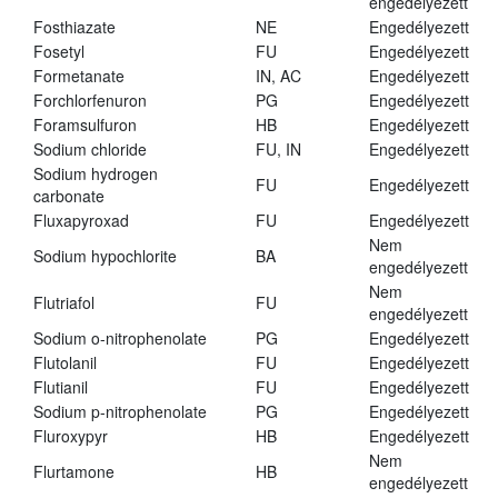
engedélyezett
Fosthiazate
NE
Engedélyezett
Fosetyl
FU
Engedélyezett
Formetanate
IN, AC
Engedélyezett
Forchlorfenuron
PG
Engedélyezett
Foramsulfuron
HB
Engedélyezett
Sodium chloride
FU, IN
Engedélyezett
Sodium hydrogen
FU
Engedélyezett
carbonate
Fluxapyroxad
FU
Engedélyezett
Nem
Sodium hypochlorite
BA
engedélyezett
Nem
Flutriafol
FU
engedélyezett
Sodium o-nitrophenolate
PG
Engedélyezett
Flutolanil
FU
Engedélyezett
Flutianil
FU
Engedélyezett
Sodium p-nitrophenolate
PG
Engedélyezett
Fluroxypyr
HB
Engedélyezett
Nem
Flurtamone
HB
engedélyezett