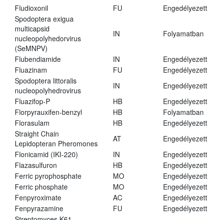
Fludioxonil
FU
Engedélyezett
Spodoptera exigua
multicapsid
IN
Folyamatban
nucleopolyhedorvirus
(SeMNPV)
Flubendiamide
IN
Engedélyezett
Fluazinam
FU
Engedélyezett
Spodoptera littoralis
IN
Engedélyezett
nucleopolyhedrovirus
Fluazifop-P
HB
Engedélyezett
Florpyrauxifen-benzyl
HB
Folyamatban
Florasulam
HB
Engedélyezett
Straight Chain
AT
Engedélyezett
Lepidopteran Pheromones
Flonicamid (IKI-220)
IN
Engedélyezett
Flazasulfuron
HB
Engedélyezett
Ferric pyrophosphate
MO
Engedélyezett
Ferric phosphate
MO
Engedélyezett
Fenpyroximate
AC
Engedélyezett
Fenpyrazamine
FU
Engedélyezett
Streptomyces K61