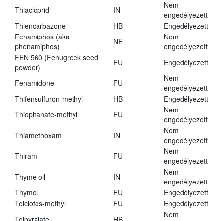
Nem
Thiacloprid
IN
engedélyezett
Thiencarbazone
HB
Engedélyezett
Fenamiphos (aka
Nem
NE
phenamiphos)
engedélyezett
FEN 560 (Fenugreek seed
FU
Engedélyezett
powder)
Nem
Fenamidone
FU
engedélyezett
Thifensulfuron-methyl
HB
Engedélyezett
Nem
Thiophanate-methyl
FU
engedélyezett
Nem
Thiamethoxam
IN
engedélyezett
Nem
Thiram
FU
engedélyezett
Nem
Thyme oil
IN
engedélyezett
Thymol
FU
Engedélyezett
Tolclofos-methyl
FU
Engedélyezett
Nem
Tolpyralate
HB