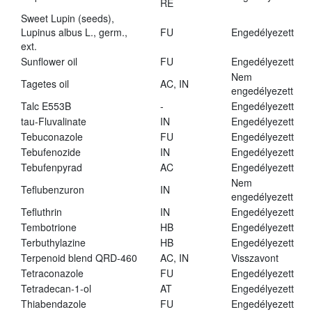
RE
Sweet Lupin (seeds),
Lupinus albus L., germ.,
FU
Engedélyezett
ext.
Sunflower oil
FU
Engedélyezett
Nem
Tagetes oil
AC, IN
engedélyezett
Talc E553B
-
Engedélyezett
tau-Fluvalinate
IN
Engedélyezett
Tebuconazole
FU
Engedélyezett
Tebufenozide
IN
Engedélyezett
Tebufenpyrad
AC
Engedélyezett
Nem
Teflubenzuron
IN
engedélyezett
Tefluthrin
IN
Engedélyezett
Tembotrione
HB
Engedélyezett
Terbuthylazine
HB
Engedélyezett
Terpenoid blend QRD-460
AC, IN
Visszavont
Tetraconazole
FU
Engedélyezett
Tetradecan-1-ol
AT
Engedélyezett
Thiabendazole
FU
Engedélyezett