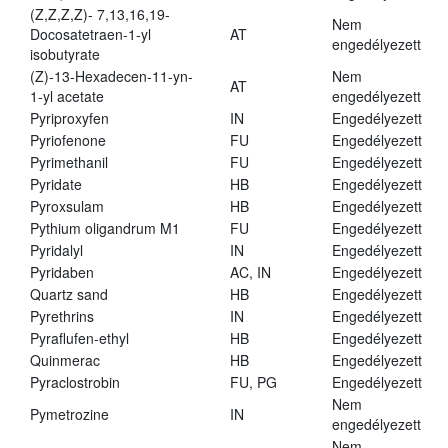
(Z,Z,Z,Z)- 7,13,16,19-
Nem
Docosatetraen-1-yl
AT
engedélyezett
isobutyrate
(Z)-13-Hexadecen-11-yn-
Nem
AT
1-yl acetate
engedélyezett
Pyriproxyfen
IN
Engedélyezett
Pyriofenone
FU
Engedélyezett
Pyrimethanil
FU
Engedélyezett
Pyridate
HB
Engedélyezett
Pyroxsulam
HB
Engedélyezett
Pythium oligandrum M1
FU
Engedélyezett
Pyridalyl
IN
Engedélyezett
Pyridaben
AC, IN
Engedélyezett
Quartz sand
HB
Engedélyezett
Pyrethrins
IN
Engedélyezett
Pyraflufen-ethyl
HB
Engedélyezett
Quinmerac
HB
Engedélyezett
Pyraclostrobin
FU, PG
Engedélyezett
Nem
Pymetrozine
IN
engedélyezett
Nem