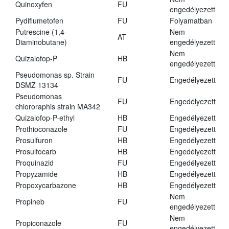
Quinoxyfen
FU
engedélyezett
Pydiflumetofen
FU
Folyamatban
Putrescine (1,4-
Nem
AT
Diaminobutane)
engedélyezett
Nem
Quizalofop-P
HB
engedélyezett
Pseudomonas sp. Strain
FU
Engedélyezett
DSMZ 13134
Pseudomonas
FU
Engedélyezett
chlororaphis strain MA342
Quizalofop-P-ethyl
HB
Engedélyezett
Prothioconazole
FU
Engedélyezett
Prosulfuron
HB
Engedélyezett
Prosulfocarb
HB
Engedélyezett
Proquinazid
FU
Engedélyezett
Propyzamide
HB
Engedélyezett
Propoxycarbazone
HB
Engedélyezett
Nem
Propineb
FU
engedélyezett
Nem
Propiconazole
FU
engedélyezett