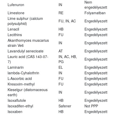
Nem
Lufenuron
IN
engedélyezett
Limestone
RE
Folyamatban
Lime sulphur (calcium
FU, IN, AC
Engedélyezett
polysulphid)
Lenacil
HB
Engedélyezett
Lecithins
FU
Engedélyezett
Akanthomyces muscarius
IN
Engedélyezett
strain Ve6
Lavandulyl senecioate
AT
Engedélyezett
Lauric acid (CAS 143-07-
IN, AC, HB,
Engedélyezett
7)
PG
Laminarin
EL
Engedélyezett
lambda-Cyhalothrin
IN
Engedélyezett
L-Ascorbic acid
FU
Engedélyezett
Kresoxim-methyl
FU
Engedélyezett
Kieselgur (diatomaceous
IN
Engedélyezett
earth)
Isoxaflutole
HB
Engedélyezett
Isoxadifen-ethyl
Safener
Not PPP
Isoxaben
HB
Engedélyezett