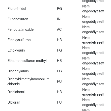
engedélyezett
Nem
Flurprimidol
PG
engedélyezett
Nem
Flufenoxuron
IN
engedélyezett
Nem
Fenbutatin oxide
AC
engedélyezett
Nem
Ethoxysulfuron
HB
engedélyezett
Nem
Ethoxyquin
PG
engedélyezett
Nem
Ethamethsulfuron methyl
HB
engedélyezett
Nem
Diphenylamin
PG
engedélyezett
Didecyldimethylammonium
Nem
FU
chloride
engedélyezett
Nem
Dichlobenil
HB
engedélyezett
Nem
Dicloran
FU
engedélyezett
Nem