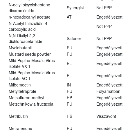
N-octyl bicycloheptene
Synergist
Not PPP
dicarboximide
n-hexadecanyl acetate
AT
Engedélyezett
N-Acetyl thiazolidin-4-
-
Not PPP
carboxylic acid
N,N-Diallyl-2,2-
Safener
Not PPP
dichloroacetamide
Myclobutanil
FU
Engedélyezett
Mustard seeds powder
FU
Engedélyezett
Mild Pepino Mosaic Virus
EL
Engedélyezett
isolate VX 1
Mild Pepino Mosaic Virus
EL
Engedélyezett
isolate VC 1
Milbemectin
IN
Engedélyezett
Metyltetraprole
FU
Folyamatban
Metsulfuron-methyl
HB
Engedélyezett
Metschnikowia fructicola
FU
Engedélyezett
Metribuzin
HB
Visszavont
Metrafenone
FU
Engedélyezett