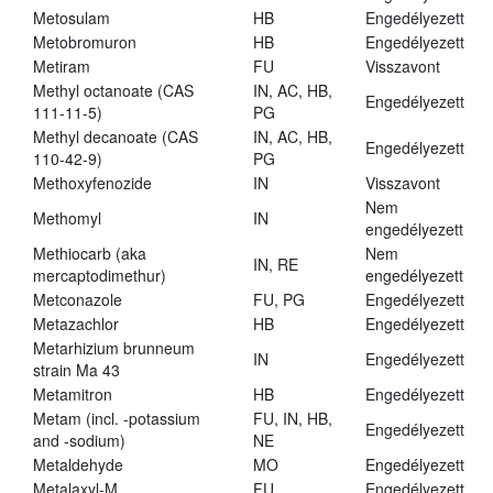
Metosulam
HB
Engedélyezett
Metobromuron
HB
Engedélyezett
Metiram
FU
Visszavont
Methyl octanoate (CAS
IN, AC, HB,
Engedélyezett
111-11-5)
PG
Methyl decanoate (CAS
IN, AC, HB,
Engedélyezett
110-42-9)
PG
Methoxyfenozide
IN
Visszavont
Nem
Methomyl
IN
engedélyezett
Methiocarb (aka
Nem
IN, RE
mercaptodimethur)
engedélyezett
Metconazole
FU, PG
Engedélyezett
Metazachlor
HB
Engedélyezett
Metarhizium brunneum
IN
Engedélyezett
strain Ma 43
Metamitron
HB
Engedélyezett
Metam (incl. -potassium
FU, IN, HB,
Engedélyezett
and -sodium)
NE
Metaldehyde
MO
Engedélyezett
Metalaxyl-M
FU
Engedélyezett