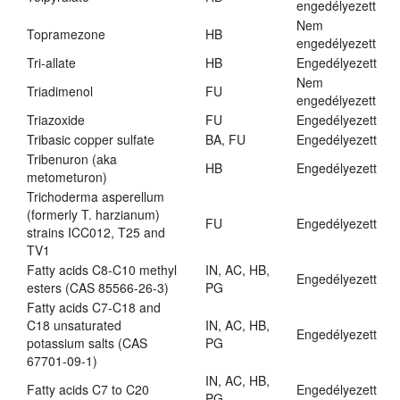
engedélyezett
Nem
Topramezone
HB
engedélyezett
Tri-allate
HB
Engedélyezett
Nem
Triadimenol
FU
engedélyezett
Triazoxide
FU
Engedélyezett
Tribasic copper sulfate
BA, FU
Engedélyezett
Tribenuron (aka
HB
Engedélyezett
metometuron)
Trichoderma asperellum
(formerly T. harzianum)
FU
Engedélyezett
strains ICC012, T25 and
TV1
Fatty acids C8-C10 methyl
IN, AC, HB,
Engedélyezett
esters (CAS 85566-26-3)
PG
Fatty acids C7-C18 and
C18 unsaturated
IN, AC, HB,
Engedélyezett
potassium salts (CAS
PG
67701-09-1)
IN, AC, HB,
Fatty acids C7 to C20
Engedélyezett
PG