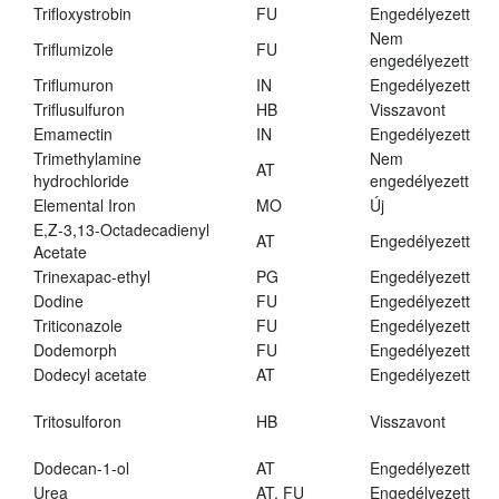
Trifloxystrobin
FU
Engedélyezett
Nem
Triflumizole
FU
engedélyezett
Triflumuron
IN
Engedélyezett
Triflusulfuron
HB
Visszavont
Emamectin
IN
Engedélyezett
Trimethylamine
Nem
AT
hydrochloride
engedélyezett
Elemental Iron
MO
Új
E,Z-3,13-Octadecadienyl
AT
Engedélyezett
Acetate
Trinexapac-ethyl
PG
Engedélyezett
Dodine
FU
Engedélyezett
Triticonazole
FU
Engedélyezett
Dodemorph
FU
Engedélyezett
Dodecyl acetate
AT
Engedélyezett
Tritosulforon
HB
Visszavont
Dodecan-1-ol
AT
Engedélyezett
Urea
AT, FU
Engedélyezett