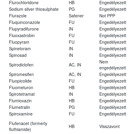
Flurochloridone
HB
Engedélyezett
Sodium silver thiosulphate
PG
Engedélyezett
Flurazole
Safener
Not PPP
Fluquinconazole
FU
Engedélyezett
Flupyradifurone
IN
Engedélyezett
Fluoxastrobin
FU
Engedélyezett
Fluopyram
FU
Engedélyezett
Spinetoram
IN
Engedélyezett
Spinosad
IN
Engedélyezett
Nem
Spirodiclofen
AC, IN
engedélyezett
Spiromesifen
AC, IN
Engedélyezett
Fluopicolide
FU
Engedélyezett
Fluometuron
HB
Engedélyezett
Spirotetramat
IN
Engedélyezett
Flumioxazin
HB
Engedélyezett
Flumetralin
PG
Engedélyezett
Spiroxamine
FU
Engedélyezett
Flufenacet (formerly
HB
Visszavont
fluthiamide)