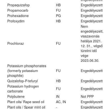
Propaquizafop
HB
Engedélyezett
Propamocarb
FU
Engedélyezett
Prohexadione
PG
Engedélyezett
Profoxydim
HB
Engedélyezett
Nem
engedélyezett,
visszavonás
hatálya 2021.
Prochloraz
FU
12. 31., végső
türelmi idő
vége
2023.06.30.
Potassium phosphonates
(formerly potassium
FU
Engedélyezett
phosphite)
Quizalofop-P-tefuryl
HB
Engedélyezett
Potassium hydrogen
FU
Engedélyezett
carbonate
Polybutene
IN
Not PPP
Plant oils/ Rape seed oil
AC, IN
Engedélyezett
Plant oils / Spear mint oil
-
Engedélyezett