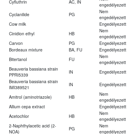
Cyfluthrin
AC, IN
engedélyezett
Nem
Cyclanilide
PG
engedélyezett
Cow milk
Engedélyezett
Nem
Cinidion ethyl
HB
engedélyezett
Carvon
PG
Engedélyezett
Bordeaux mixture
BA, FU
Engedélyezett
Nem
Bitertanol
FU
engedélyezett
Beauveria bassiana strain
IN
Engedélyezett
PPRI5339
Beauveria bassiana strain
IN
Engedélyezett
IMI389521
Nem
Amitrol (aminotriazole)
HB
engedélyezett
Allium cepa extract
Engedélyezett
Nem
Acetochlor
HB
engedélyezett
2-Naphthylacetic acid (2-
Nem
PG
NOA)
engedélyezett