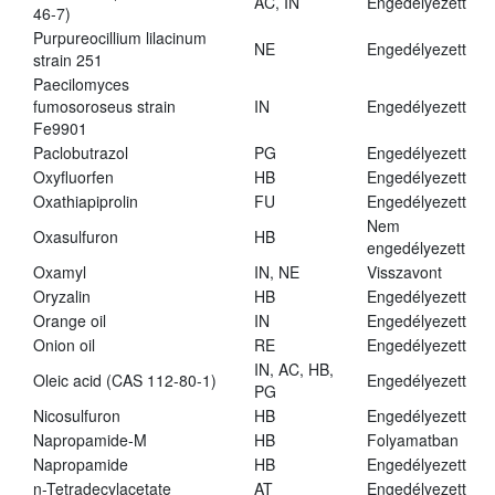
AC, IN
Engedélyezett
46-7)
Purpureocillium lilacinum
NE
Engedélyezett
strain 251
Paecilomyces
fumosoroseus strain
IN
Engedélyezett
Fe9901
Paclobutrazol
PG
Engedélyezett
Oxyfluorfen
HB
Engedélyezett
Oxathiapiprolin
FU
Engedélyezett
Nem
Oxasulfuron
HB
engedélyezett
Oxamyl
IN, NE
Visszavont
Oryzalin
HB
Engedélyezett
Orange oil
IN
Engedélyezett
Onion oil
RE
Engedélyezett
IN, AC, HB,
Oleic acid (CAS 112-80-1)
Engedélyezett
PG
Nicosulfuron
HB
Engedélyezett
Napropamide-M
HB
Folyamatban
Napropamide
HB
Engedélyezett
n-Tetradecylacetate
AT
Engedélyezett