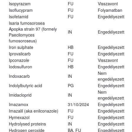
Isopyrazam
FU
Visszavont
Isoflucypram
FU
Folyamatban
Isofetamid
FU
Engedélyezett
Isaria fumosorosea
Apopka strain 97 (formely
IN
Engedélyezett
Paecilomyces
fumosoroseus)
Iron sulphate
HB
Engedélyezett
Iprovalicarb
FU
Engedélyezett
Ipconazole
FU
Visszavont
Iodosulfuron
HB
Engedélyezett
Nem
Indoxacarb
IN
engedélyezett
Indolylbutyric acid
PG
Engedélyezett
Nem
Imidacloprid
IN
engedélyezett
Imazamox
31/10/2024
Engedélyezett
Imazalil (aka enilconazole)
FU
Engedélyezett
Hymexazol
FU
Engedélyezett
Hydrolysed proteins
IN
Engedélyezett
Hydrogen peroxide
BA, FU
Engedélyezett