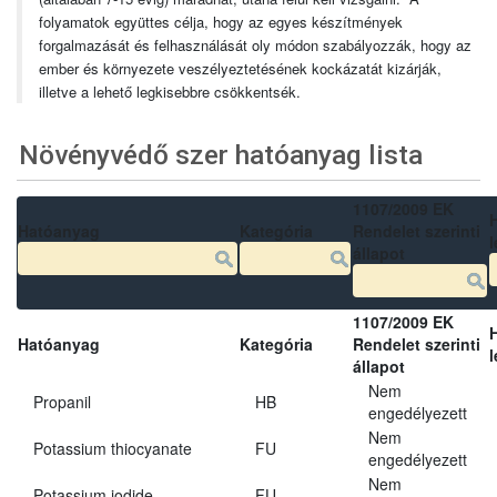
folyamatok együttes célja, hogy az egyes készítmények
forgalmazását és felhasználását oly módon szabályozzák, hogy az
ember és környezete veszélyeztetésének kockázatát kizárják,
illetve a lehető legkisebbre csökkentsék.
Növényvédő szer hatóanyag lista
1107/2009 EK
Hatóanyag
Kategória
Rendelet szerinti
l
állapot
1107/2009 EK
Hatóanyag
Kategória
Rendelet szerinti
l
állapot
Nem
Propanil
HB
engedélyezett
Nem
Potassium thiocyanate
FU
engedélyezett
Nem
Potassium iodide
FU