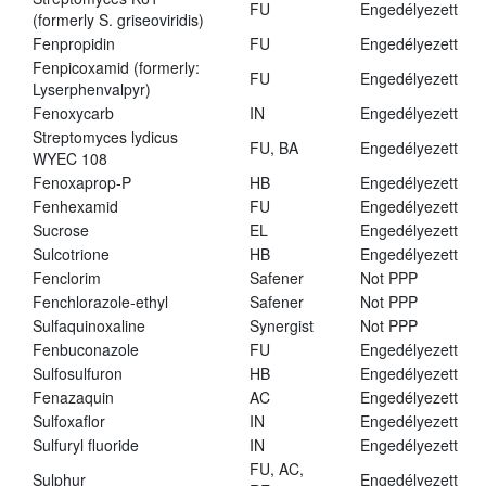
FU
Engedélyezett
(formerly S. griseoviridis)
Fenpropidin
FU
Engedélyezett
Fenpicoxamid (formerly:
FU
Engedélyezett
Lyserphenvalpyr)
Fenoxycarb
IN
Engedélyezett
Streptomyces lydicus
FU, BA
Engedélyezett
WYEC 108
Fenoxaprop-P
HB
Engedélyezett
Fenhexamid
FU
Engedélyezett
Sucrose
EL
Engedélyezett
Sulcotrione
HB
Engedélyezett
Fenclorim
Safener
Not PPP
Fenchlorazole-ethyl
Safener
Not PPP
Sulfaquinoxaline
Synergist
Not PPP
Fenbuconazole
FU
Engedélyezett
Sulfosulfuron
HB
Engedélyezett
Fenazaquin
AC
Engedélyezett
Sulfoxaflor
IN
Engedélyezett
Sulfuryl fluoride
IN
Engedélyezett
FU, AC,
Sulphur
Engedélyezett