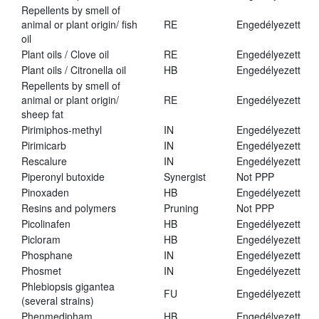
Repellents by smell of
animal or plant origin/ fish
RE
Engedélyezett
oil
Plant oils / Clove oil
RE
Engedélyezett
Plant oils / Citronella oil
HB
Engedélyezett
Repellents by smell of
animal or plant origin/
RE
Engedélyezett
sheep fat
Pirimiphos-methyl
IN
Engedélyezett
Pirimicarb
IN
Engedélyezett
Rescalure
IN
Engedélyezett
Piperonyl butoxide
Synergist
Not PPP
Pinoxaden
HB
Engedélyezett
Resins and polymers
Pruning
Not PPP
Picolinafen
HB
Engedélyezett
Picloram
HB
Engedélyezett
Phosphane
IN
Engedélyezett
Phosmet
IN
Engedélyezett
Phlebiopsis gigantea
FU
Engedélyezett
(several strains)
Phenmedipham
HB
Engedélyezett