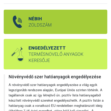
NÉBIH
ZÖLDSZÁM
ENGEDÉLYEZETT
TERMÉSNÖVELŐ ANYAGOK
KERESŐJE
Növényvédő szer hatóanyagok engedélyezése
A növényvédő szer hatóanyagok engedélyezése a világ egyik
legszigorúbb rendszere alapján, Európai Uniós szinten történik. A
tagállamok csak az így létrejövő ún. pozitív lista hatóanyagaiból
készített növényvédő szereket engedélyezhetik. A pozitív listán a
hatóanyag csak a vonatkozó EU rendeletben meghatározott ideig
(általában 7-15 évig) maradhat, utána felül kell vizsgálni. A