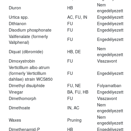
Nem
Diuron
HB
engedélyezett
Urtica spp.
AC, FU, IN
Engedélyezett
Dithianon
FU
Engedélyezett
Disodium phosphonate
FU
Engedélyezett
Valifenalate (formerly
FU
Engedélyezett
Valiphenal)
Nem
Diquat (dibromide)
HB, DE
engedélyezett
Dimoxystrobin
FU
Visszavont
Verticillium albo-atrum
(formerly Verticillium
FU
Engedélyezett
dahliae) strain WCS850
Dimethyl disulphide
FU, NE
Folyamatban
Vinegar
BA, FU, HB
Engedélyezett
Dimethomorph
FU
Visszavont
Nem
Dimethoate
IN, AC
engedélyezett
Nem
Waxes
Pruning
engedélyezett
Dimethenamid-P
HB
Engedélyezett