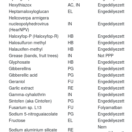
Hexythiazox
AC, IN
Engedélyezett
Heptamaloxyloglucan
EL
Engedélyezett
Helicoverpa armigera
nucleopolyhedrovirus
IN
Engedélyezett
(HearNPV)
Haloxyfop-P (Haloxyfop-R)
HB
Engedélyezett
Halosulfuron methyl
HB
Engedélyezett
Halauxifen-methyl
HB
Engedélyezett
Grease (bands, fruit trees)
IN
Not PPP
Glyphosate
HB
Engedélyezett
Gibberellins
PG
Engedélyezett
Gibberellic acid
PG
Engedélyezett
Geraniol
FU
Engedélyezett
Garlic extract
RE
Engedélyezett
Gamma-cyhalothrin
IN
Engedélyezett
Sintofen (aka Cintofen)
PG
Engedélyezett
Fusarium sp. L13
FU
Folyamatban
Sodium 5-nitroguaiacolate
PG
Engedélyezett
Fructose
EL
Engedélyezett
Nem
Sodium aluminium silicate
RE