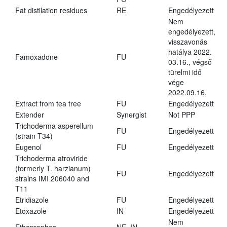
Fat distilation residues
RE
Engedélyezett
Nem
engedélyezett,
visszavonás
hatálya 2022.
Famoxadone
FU
03.16., végső
türelmi idő
vége
2022.09.16.
Extract from tea tree
FU
Engedélyezett
Extender
Synergist
Not PPP
Trichoderma asperellum
FU
Engedélyezett
(strain T34)
Eugenol
FU
Engedélyezett
Trichoderma atroviride
(formerly T. harzianum)
FU
Engedélyezett
strains IMI 206040 and
T11
Etridiazole
FU
Engedélyezett
Etoxazole
IN
Engedélyezett
Nem