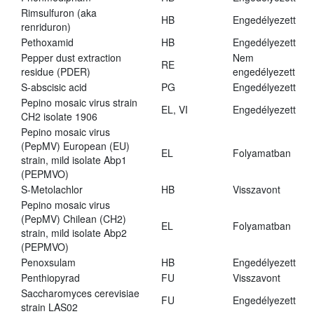
Rimsulfuron (aka
HB
Engedélyezett
renriduron)
Pethoxamid
HB
Engedélyezett
Pepper dust extraction
Nem
RE
residue (PDER)
engedélyezett
S-abscisic acid
PG
Engedélyezett
Pepino mosaic virus strain
EL, VI
Engedélyezett
CH2 isolate 1906
Pepino mosaic virus
(PepMV) European (EU)
EL
Folyamatban
strain, mild isolate Abp1
(PEPMVO)
S-Metolachlor
HB
Visszavont
Pepino mosaic virus
(PepMV) Chilean (CH2)
EL
Folyamatban
strain, mild isolate Abp2
(PEPMVO)
Penoxsulam
HB
Engedélyezett
Penthiopyrad
FU
Visszavont
Saccharomyces cerevisiae
FU
Engedélyezett
strain LAS02