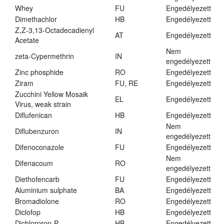
Whey
FU
Engedélyezett
Dimethachlor
HB
Engedélyezett
Z,Z-3,13-Octadecadienyl
AT
Engedélyezett
Acetate
Nem
zeta-Cypermethrin
IN
engedélyezett
Zinc phosphide
RO
Engedélyezett
Ziram
FU, RE
Engedélyezett
Zucchini Yellow Mosaik
EL
Engedélyezett
Virus, weak strain
Diflufenican
HB
Engedélyezett
Nem
Diflubenzuron
IN
engedélyezett
Difenoconazole
FU
Engedélyezett
Nem
Difenacoum
RO
engedélyezett
Diethofencarb
FU
Engedélyezett
Aluminium sulphate
BA
Engedélyezett
Bromadiolone
RO
Engedélyezett
Diclofop
HB
Engedélyezett
Dichlorprop-P
HB
Engedélyezett