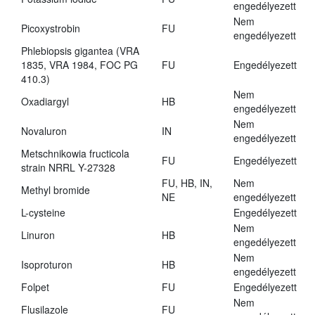
engedélyezett
Nem
Picoxystrobin
FU
engedélyezett
Phlebiopsis gigantea (VRA
1835, VRA 1984, FOC PG
FU
Engedélyezett
410.3)
Nem
Oxadiargyl
HB
engedélyezett
Nem
Novaluron
IN
engedélyezett
Metschnikowia fructicola
FU
Engedélyezett
strain NRRL Y-27328
FU, HB, IN,
Nem
Methyl bromide
NE
engedélyezett
L-cysteine
Engedélyezett
Nem
Linuron
HB
engedélyezett
Nem
Isoproturon
HB
engedélyezett
Folpet
FU
Engedélyezett
Nem
Flusilazole
FU