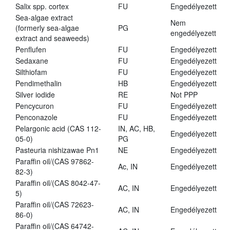
Salix spp. cortex
FU
Engedélyezett
Sea-algae extract
Nem
(formerly sea-algae
PG
engedélyezett
extract and seaweeds)
Penflufen
FU
Engedélyezett
Sedaxane
FU
Engedélyezett
Silthiofam
FU
Engedélyezett
Pendimethalin
HB
Engedélyezett
Silver iodide
RE
Not PPP
Pencycuron
FU
Engedélyezett
Penconazole
FU
Engedélyezett
Pelargonic acid (CAS 112-
IN, AC, HB,
Engedélyezett
05-0)
PG
Pasteuria nishizawae Pn1
NE
Engedélyezett
Paraffin oil/(CAS 97862-
Ac, IN
Engedélyezett
82-3)
Paraffin oil/(CAS 8042-47-
AC, IN
Engedélyezett
5)
Paraffin oil/(CAS 72623-
AC, IN
Engedélyezett
86-0)
Paraffin oil/(CAS 64742-