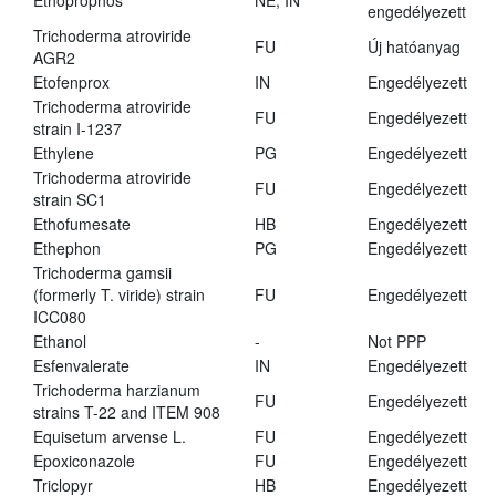
Ethoprophos
NE, IN
engedélyezett
Trichoderma atroviride
FU
Új hatóanyag
AGR2
Etofenprox
IN
Engedélyezett
Trichoderma atroviride
FU
Engedélyezett
strain I-1237
Ethylene
PG
Engedélyezett
Trichoderma atroviride
FU
Engedélyezett
strain SC1
Ethofumesate
HB
Engedélyezett
Ethephon
PG
Engedélyezett
Trichoderma gamsii
(formerly T. viride) strain
FU
Engedélyezett
ICC080
Ethanol
-
Not PPP
Esfenvalerate
IN
Engedélyezett
Trichoderma harzianum
FU
Engedélyezett
strains T-22 and ITEM 908
Equisetum arvense L.
FU
Engedélyezett
Epoxiconazole
FU
Engedélyezett
Triclopyr
HB
Engedélyezett