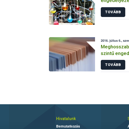
engedélyezé
vizsgálatáról
TOVÁBB
2016. július 6., sze
Meghosszabbí
szintű enged
TOVÁBB
Hivatalunk
Bemutatkozás