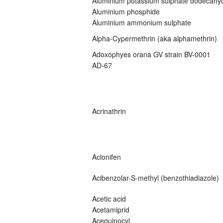
Aluminium potassium sulphate dodecahy
Aluminium phosphide
Aluminium ammonium sulphate
Alpha-Cypermethrin (aka alphamethrin)
Adoxophyes orana GV strain BV-0001
AD-67
Acrinathrin
Aclonifen
Acibenzolar-S-methyl (benzothiadiazole)
Acetic acid
Acetamiprid
Acequinocyl