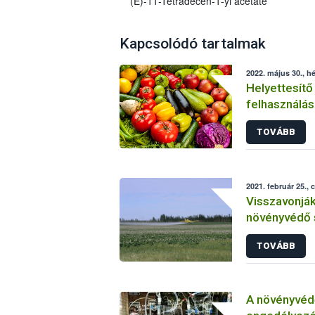
(E)-11-Tetradecen-1-yl acetate
Kapcsolódó tartalmak
2022. május 30., hé
Helyettesítő
felhasználás
növényvéde
TOVÁBB
2021. február 25., 
Visszavonjá
növényvédő 
TOVÁBB
A növényvéd