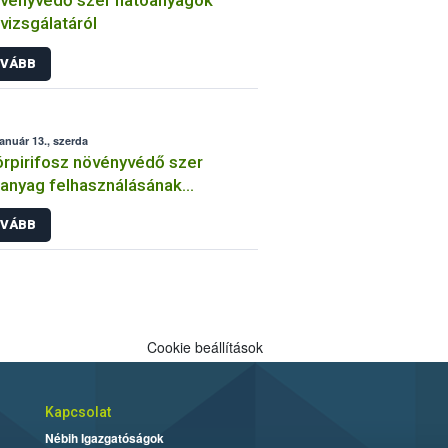
vényvédő szer hatóanyagok
lvizsgálatáról
VÁBB
január 13., szerda
órpirifosz növényvédő szer
anyag felhasználásának
átozása
VÁBB
Cookie beállítások
Kapcsolat
Nébih Igazgatóságok