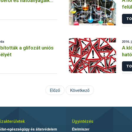
A nö
séről és hatóanyagaik
felü
TO
rda
2016. 
tották a glifozát uniós
A kl
élyét
ható
korl
TO
Előző
Következő
Szakterületek
Ügyintézés
Állat-egészségügy és állatvédelem
Élelmiszer