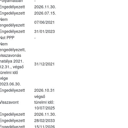
Folyamatban
-
Engedélyezett
2026.11.30.
Engedélyezett
2026.07.15.
Nem
07/06/2021
engedélyezett
Engedélyezett
31/01/2023
Not PPP
-
Nem
engedélyezett,
visszavonás
hatálya 2021.
31/12/2021
12.31., végső
türelmi idő
vége
2023.06.30.
Engedélyezett
2026.10.31
végső
Visszavont
türelmi idő:
10/07/2025
Engedélyezett
2026.11.30.
Engedélyezett
28/02/2033
Engedélyezett
15/11/2026