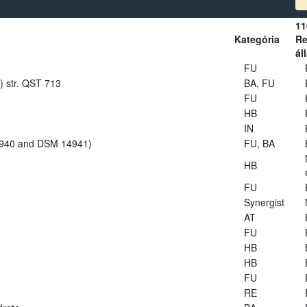
11
Kategória
Re
ál
FU
s) str. QST 713
BA, FU
FU
HB
IN
14940 and DSM 14941)
FU, BA
HB
FU
Synergist
AT
FU
HB
HB
FU
RE