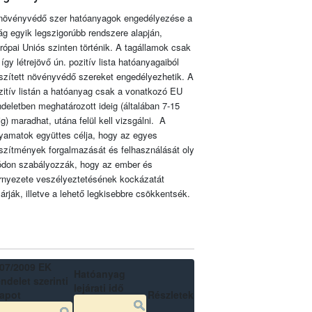
növényvédő szer hatóanyagok engedélyezése a
lág egyik legszigorúbb rendszere alapján,
rópai Uniós szinten történik. A tagállamok csak
 így létrejövő ún. pozitív lista hatóanyagaiból
szített növényvédő szereket engedélyezhetik. A
zitív listán a hatóanyag csak a vonatkozó EU
ndeletben meghatározott ideig (általában 7-15
ig) maradhat, utána felül kell vizsgálni. A
lyamatok együttes célja, hogy az egyes
szítmények forgalmazását és felhasználását oly
don szabályozzák, hogy az ember és
rnyezete veszélyeztetésének kockázatát
zárják, illetve a lehető legkisebbre csökkentsék.
07/2009 EK
Hatóanyag
ndelet szerinti
lejárati idő
lapot
Részletek