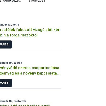
Engedélyezett
31/08/2021
január 10., hétfő
trusfélék fokozott vizsgálatát kéri
bih a forgalmazóktól
VÁBB
február 19., szerda
vényvédő szerek csoportosítása
tóanyag és a növény kapcsolata
int
VÁBB
február 16., csütörtök