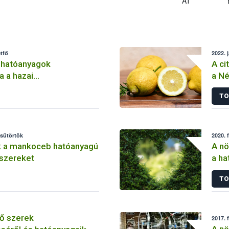
AT
tfő
2022. 
 hatóanyagok
A ci
a a hazai
a Né
lemben
TO
csütörtök
2020. 
k a mankoceb hatóanyagú
A nö
szereket
a ha
szer
TO
ő szerek
2017. 