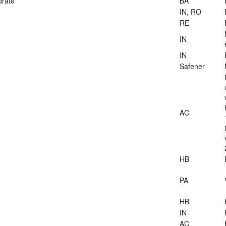
drate
BA
IN, RO
RE
IN
IN
Safener
AC
HB
PA
HB
IN
AC