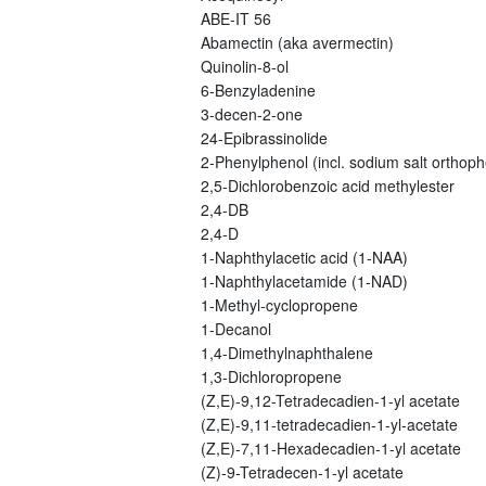
ABE-IT 56
Abamectin (aka avermectin)
Quinolin-8-ol
6-Benzyladenine
3-decen-2-one
24-Epibrassinolide
2-Phenylphenol (incl. sodium salt orthoph
2,5-Dichlorobenzoic acid methylester
2,4-DB
2,4-D
1-Naphthylacetic acid (1-NAA)
1-Naphthylacetamide (1-NAD)
1-Methyl-cyclopropene
1-Decanol
1,4-Dimethylnaphthalene
1,3-Dichloropropene
(Z,E)-9,12-Tetradecadien-1-yl acetate
(Z,E)-9,11-tetradecadien-1-yl-acetate
(Z,E)-7,11-Hexadecadien-1-yl acetate
(Z)-9-Tetradecen-1-yl acetate