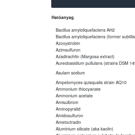
Hatóanyag
Bacillus amyloliquefaciens AH2
Bacillus amyloliquefaciens (former subtili
Azoxystrobin
Azimsulfuron
Azadirachtin (Margosa extract)
Aureobasidium pullulans (strains DSM 
Asulam sodium
Ampelomyces quisqualis strain AQ10
Ammonium thiocyanate
Ammonium acetate
Amisulbrom
Aminopyralid
Amidosulfuron
Ametoctradin
Aluminium silicate (aka kaolin)