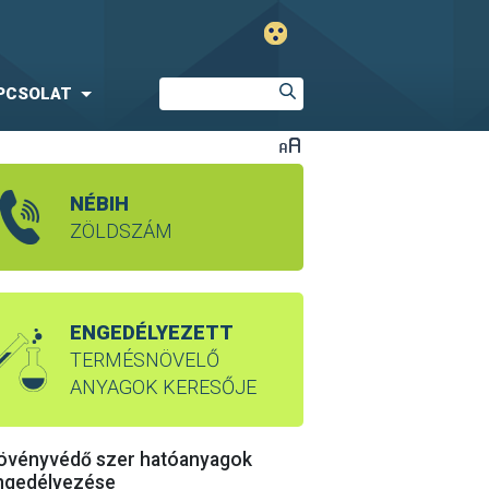
PCSOLAT
NÉBIH
ZÖLDSZÁM
ENGEDÉLYEZETT
TERMÉSNÖVELŐ
ANYAGOK KERESŐJE
övényvédő szer hatóanyagok
ngedélyezése