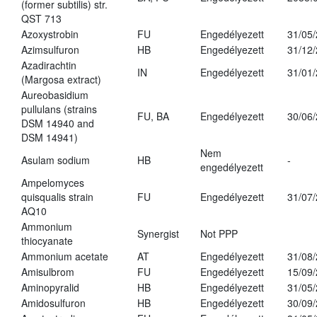
(former subtilis) str.
QST 713
Azoxystrobin
FU
Engedélyezett
31/05
Azimsulfuron
HB
Engedélyezett
31/12
Azadirachtin
IN
Engedélyezett
31/01
(Margosa extract)
Aureobasidium
pullulans (strains
FU, BA
Engedélyezett
30/06
DSM 14940 and
DSM 14941)
Nem
Asulam sodium
HB
-
engedélyezett
Ampelomyces
quisqualis strain
FU
Engedélyezett
31/07
AQ10
Ammonium
Synergist
Not PPP
thiocyanate
Ammonium acetate
AT
Engedélyezett
31/08
Amisulbrom
FU
Engedélyezett
15/09
Aminopyralid
HB
Engedélyezett
31/05
Amidosulfuron
HB
Engedélyezett
30/09