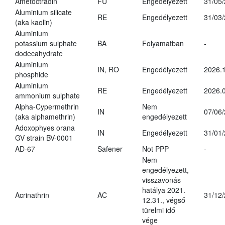
Ametoctradin
FU
Engedélyezett
31/05
Aluminium silicate
RE
Engedélyezett
31/03
(aka kaolin)
Aluminium
potassium sulphate
BA
Folyamatban
-
dodecahydrate
Aluminium
IN, RO
Engedélyezett
2026.1
phosphide
Aluminium
RE
Engedélyezett
2026.0
ammonium sulphate
Alpha-Cypermethrin
Nem
IN
07/06
(aka alphamethrin)
engedélyezett
Adoxophyes orana
IN
Engedélyezett
31/01
GV strain BV-0001
AD-67
Safener
Not PPP
-
Nem
engedélyezett,
visszavonás
hatálya 2021.
Acrinathrin
AC
31/12
12.31., végső
türelmi idő
vége