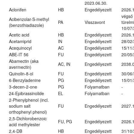
2023.06.30.
Aclonifen
HB
Engedélyezett
2026.
végső
Acibenzolar-S-methyl
PA
Visszavont
türelmi
(benzothiadiazole)
10/07
Acetic acid
HB
Engedélyezett
2026.1
Acetamiprid
IN
Engedélyezett
28/02
Acequinocyl
AC
Engedélyezett
15/11
ABE-IT 56
FU
Engedélyezett
20/05
Abamectin (aka
AC, IN
Engedélyezett
2038.
avermectin)
Quinolin-8-ol
FU
Engedélyezett
30/06
6-Benzyladenine
PG
Engedélyezett
15/01
3-decen-2-one
PG
Folyamatban
-
24-Epibrassinolide
EL
Folyamatban
-
2-Phenylphenol (incl.
sodium salt
FU
Engedélyezett
2027.1
orthophenyl phenol)
2,5-Dichlorobenzoic
FU, PG
Engedélyezett
2026.
acid methylester
2,4-DB
HB
Engedélyezett
31/10