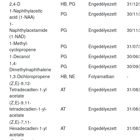
2,4-D
HB, PG
Engedélyezett
31/12
1-Naphthylacetic
PG
Engedélyezett
30/11
acid (1-NAA)
1-
Naphthylacetamide
PG
Engedélyezett
30/11
(1-NAD)
1-Methyl-
PG
Engedélyezett
31/07
cyclopropene
1-Decanol
PG
Engedélyezett
30/06
1,4-
PG
Engedélyezett
30/09
Dimethylnaphthalene
1,3-Dichloropropene
HB, NE
Folyamatban
-
(Z,E)-9,12-
Tetradecadien-1-yl
AT
Engedélyezett
31/08
acetate
(Z,E)-9,11-
tetradecadien-1-yl-
AT
Engedélyezett
31/08
acetate
(Z,E)-7,11-
Hexadecadien-1-yl
AT
Engedélyezett
31/08
acetate