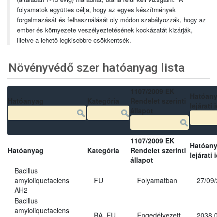
folyamatok együttes célja, hogy az egyes készítmények
forgalmazását és felhasználását oly módon szabályozzák, hogy az
ember és környezete veszélyeztetésének kockázatát kizárják,
illetve a lehető legkisebbre csökkentsék.
Növényvédő szer hatóanyag lista
1107/2009 EK
Hatóan
Hatóanyag
Kategória
Rendelet szerinti
lejárati 
állapot
1107/2009 EK
Hatóan
Hatóanyag
Kategória
Rendelet szerinti
lejárati 
állapot
Bacillus
amyloliquefaciens
FU
Folyamatban
27/09
AH2
Bacillus
amyloliquefaciens
BA, FU
Engedélyezett
2038.