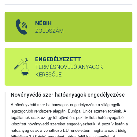
NÉBIH
ZÖLDSZÁM
ENGEDÉLYEZETT
TERMÉSNÖVELŐ ANYAGOK
KERESŐJE
Növényvédő szer hatóanyagok engedélyezése
A növényvédő szer hatóanyagok engedélyezése a világ egyik
legszigorúbb rendszere alapján, Európai Uniós szinten történik. A
tagállamok csak az így létrejövő ún. pozitív lista hatóanyagaiból
készített növényvédő szereket engedélyezhetik. A pozitív listán a
hatóanyag csak a vonatkozó EU rendeletben meghatározott ideig
(általában 7-15 évig) maradhat, utána felül kell vizsgálni. A