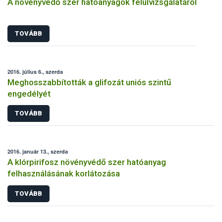
A növényvédő szer hatóanyagok felülvizsgálatáról
TOVÁBB
2016. július 6., szerda
Meghosszabbították a glifozát uniós szintű
engedélyét
TOVÁBB
2016. január 13., szerda
A klórpirifosz növényvédő szer hatóanyag
felhasználásának korlátozása
TOVÁBB