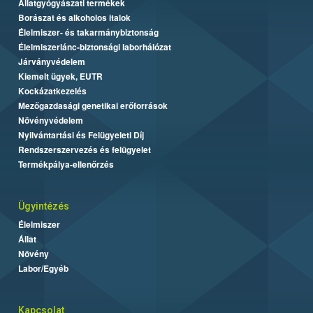
Állatgyógyászati termékek
Borászat és alkoholos italok
Élelmiszer- és takarmánybiztonság
Élelmiszerlánc-biztonsági laborhálózat
Járványvédelem
Kiemelt ügyek, EUTR
Kockázatkezelés
Mezőgazdasági genetikai erőforrások
Növényvédelem
Nyilvántartási és Felügyeleti Díj
Rendszerszervezés és felügyelet
Termékpálya-ellenőrzés
Ügyintézés
Élelmiszer
Állat
Növény
Labor/Egyéb
Kapcsolat