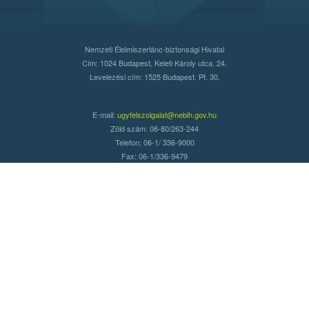
Nemzeti Élelmiszerlánc-biztonsági Hivatal
Cím: 1024 Budapest, Keleti Károly utca. 24.
Levelezési cím: 1525 Budapest. Pf. 30.
E-mail:
ugyfelszolgalat@nebih.gov.hu
Zöld szám: 06-80/263-244
Telefon: 06-1/ 336-9000
Fax: 06-1/336-9479