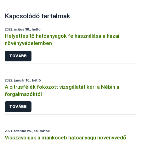
Kapcsolódó tartalmak
2022. május 30., hétfő
Helyettesítő hatóanyagok felhasználása a hazai
növényvédelemben
TOVÁBB
2022. január 10., hétfő
A citrusfélék fokozott vizsgálatát kéri a Nébih a
forgalmazóktól
TOVÁBB
2021. február 25., csütörtök
Visszavonják a mankoceb hatóanyagú növényvédő