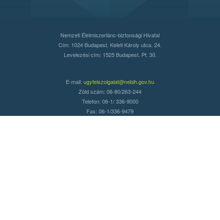
Nemzeti Élelmiszerlánc-biztonsági Hivatal
Cím: 1024 Budapest, Keleti Károly utca. 24.
Levelezési cím: 1525 Budapest. Pf. 30.
E-mail:
ugyfelszolgalat@nebih.gov.hu
Zöld szám: 06-80/263-244
Telefon: 06-1/ 336-9000
Fax: 06-1/336-9479