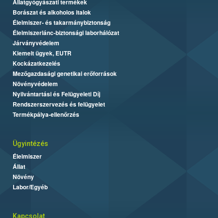
Állatgyógyászati termékek
Borászat és alkoholos italok
Élelmiszer- és takarmánybiztonság
Élelmiszerlánc-biztonsági laborhálózat
Járványvédelem
Kiemelt ügyek, EUTR
Kockázatkezelés
Mezőgazdasági genetikai erőforrások
Növényvédelem
Nyilvántartási és Felügyeleti Díj
Rendszerszervezés és felügyelet
Termékpálya-ellenőrzés
Ügyintézés
Élelmiszer
Állat
Növény
Labor/Egyéb
Kapcsolat