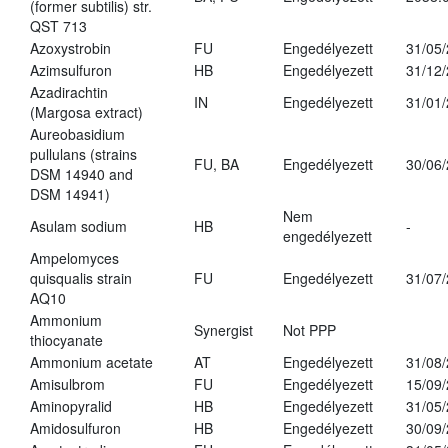
(former subtilis) str.
QST 713
Azoxystrobin
FU
Engedélyezett
31/05
Azimsulfuron
HB
Engedélyezett
31/12
Azadirachtin
IN
Engedélyezett
31/01
(Margosa extract)
Aureobasidium
pullulans (strains
FU, BA
Engedélyezett
30/06
DSM 14940 and
DSM 14941)
Nem
Asulam sodium
HB
-
engedélyezett
Ampelomyces
quisqualis strain
FU
Engedélyezett
31/07
AQ10
Ammonium
Synergist
Not PPP
thiocyanate
Ammonium acetate
AT
Engedélyezett
31/08
Amisulbrom
FU
Engedélyezett
15/09
Aminopyralid
HB
Engedélyezett
31/05
Amidosulfuron
HB
Engedélyezett
30/09