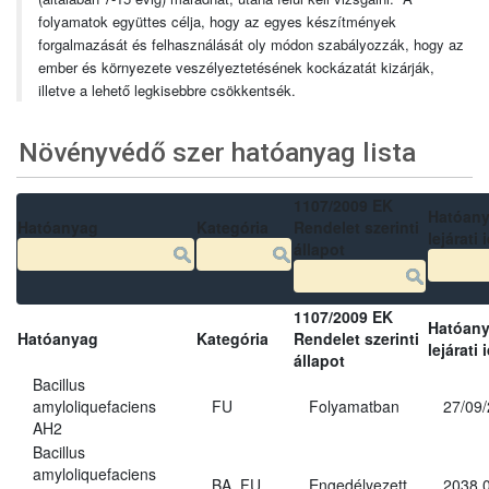
folyamatok együttes célja, hogy az egyes készítmények
forgalmazását és felhasználását oly módon szabályozzák, hogy az
ember és környezete veszélyeztetésének kockázatát kizárják,
illetve a lehető legkisebbre csökkentsék.
Növényvédő szer hatóanyag lista
1107/2009 EK
Hatóan
Hatóanyag
Kategória
Rendelet szerinti
lejárati 
állapot
1107/2009 EK
Hatóan
Hatóanyag
Kategória
Rendelet szerinti
lejárati 
állapot
Bacillus
amyloliquefaciens
FU
Folyamatban
27/09
AH2
Bacillus
amyloliquefaciens
BA, FU
Engedélyezett
2038.