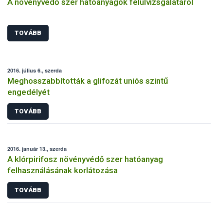
A növényvédő szer hatóanyagok felülvizsgálatáról
TOVÁBB
2016. július 6., szerda
Meghosszabbították a glifozát uniós szintű
engedélyét
TOVÁBB
2016. január 13., szerda
A klórpirifosz növényvédő szer hatóanyag
felhasználásának korlátozása
TOVÁBB