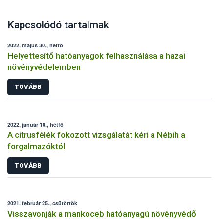
Kapcsolódó tartalmak
2022. május 30., hétfő
Helyettesítő hatóanyagok felhasználása a hazai
növényvédelemben
TOVÁBB
2022. január 10., hétfő
A citrusfélék fokozott vizsgálatát kéri a Nébih a
forgalmazóktól
TOVÁBB
2021. február 25., csütörtök
Visszavonják a mankoceb hatóanyagú növényvédő