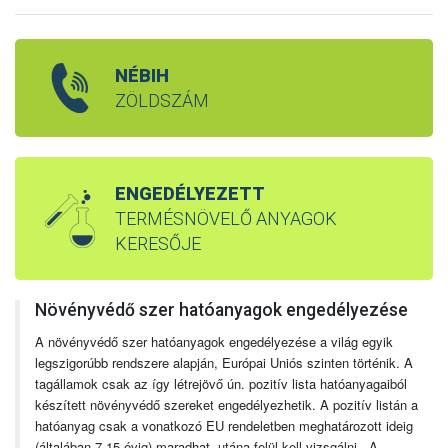
NÉBIH
ZÖLDSZÁM
ENGEDÉLYEZETT
TERMÉSNÖVELŐ ANYAGOK
KERESŐJE
Növényvédő szer hatóanyagok engedélyezése
A növényvédő szer hatóanyagok engedélyezése a világ egyik
legszigorúbb rendszere alapján, Európai Uniós szinten történik. A
tagállamok csak az így létrejövő ún. pozitív lista hatóanyagaiból
készített növényvédő szereket engedélyezhetik. A pozitív listán a
hatóanyag csak a vonatkozó EU rendeletben meghatározott ideig
(általában 7-15 évig) maradhat, utána felül kell vizsgálni. A