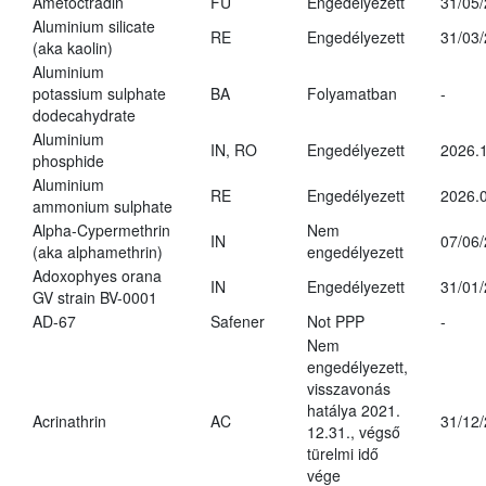
Ametoctradin
FU
Engedélyezett
31/05
Aluminium silicate
RE
Engedélyezett
31/03
(aka kaolin)
Aluminium
potassium sulphate
BA
Folyamatban
-
dodecahydrate
Aluminium
IN, RO
Engedélyezett
2026.1
phosphide
Aluminium
RE
Engedélyezett
2026.0
ammonium sulphate
Alpha-Cypermethrin
Nem
IN
07/06
(aka alphamethrin)
engedélyezett
Adoxophyes orana
IN
Engedélyezett
31/01
GV strain BV-0001
AD-67
Safener
Not PPP
-
Nem
engedélyezett,
visszavonás
hatálya 2021.
Acrinathrin
AC
31/12
12.31., végső
türelmi idő
vége