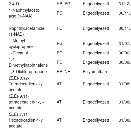
2,4-D
HB, PG
Engedélyezett
31/12
1-Naphthylacetic
PG
Engedélyezett
30/11
acid (1-NAA)
1-
Naphthylacetamide
PG
Engedélyezett
30/11
(1-NAD)
1-Methyl-
PG
Engedélyezett
31/07
cyclopropene
1-Decanol
PG
Engedélyezett
30/06
1,4-
PG
Engedélyezett
30/09
Dimethylnaphthalene
1,3-Dichloropropene
HB, NE
Folyamatban
-
(Z,E)-9,12-
Tetradecadien-1-yl
AT
Engedélyezett
31/08
acetate
(Z,E)-9,11-
tetradecadien-1-yl-
AT
Engedélyezett
31/08
acetate
(Z,E)-7,11-
Hexadecadien-1-yl
AT
Engedélyezett
31/08
acetate