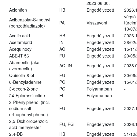
2023.06.30.
Aclonifen
HB
Engedélyezett
2026.
végső
Acibenzolar-S-methyl
PA
Visszavont
türelmi
(benzothiadiazole)
10/07
Acetic acid
HB
Engedélyezett
2026.1
Acetamiprid
IN
Engedélyezett
28/02
Acequinocyl
AC
Engedélyezett
15/11
ABE-IT 56
FU
Engedélyezett
20/05
Abamectin (aka
AC, IN
Engedélyezett
2038.
avermectin)
Quinolin-8-ol
FU
Engedélyezett
30/06
6-Benzyladenine
PG
Engedélyezett
15/01
3-decen-2-one
PG
Folyamatban
-
24-Epibrassinolide
EL
Folyamatban
-
2-Phenylphenol (incl.
sodium salt
FU
Engedélyezett
2027.1
orthophenyl phenol)
2,5-Dichlorobenzoic
FU, PG
Engedélyezett
2026.
acid methylester
2,4-DB
HB
Engedélyezett
31/10