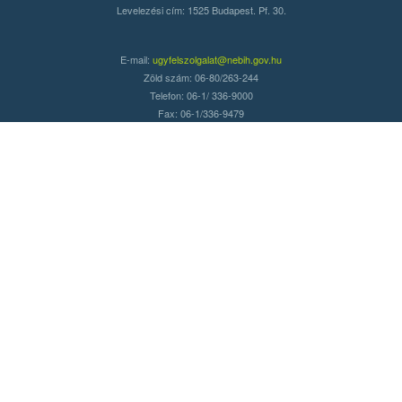
Levelezési cím: 1525 Budapest. Pf. 30.
E-mail:
ugyfelszolgalat@nebih.gov.hu
Zöld szám: 06-80/263-244
Telefon: 06-1/ 336-9000
Fax: 06-1/336-9479