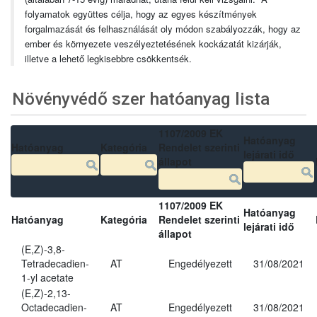
folyamatok együttes célja, hogy az egyes készítmények
forgalmazását és felhasználását oly módon szabályozzák, hogy az
ember és környezete veszélyeztetésének kockázatát kizárják,
illetve a lehető legkisebbre csökkentsék.
Növényvédő szer hatóanyag lista
1107/2009 EK
Hatóanyag
Hatóanyag
Kategória
Rendelet szerinti
lejárati idő
állapot
1107/2009 EK
Hatóanyag
Hatóanyag
Kategória
Rendelet szerinti
lejárati idő
állapot
(E,Z)-3,8-
Tetradecadien-
AT
Engedélyezett
31/08/2021
1-yl acetate
(E,Z)-2,13-
Octadecadien-
AT
Engedélyezett
31/08/2021