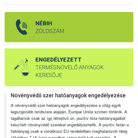
NÉBIH
ZÖLDSZÁM
ENGEDÉLYEZETT
TERMÉSNÖVELŐ ANYAGOK
KERESŐJE
Növényvédő szer hatóanyagok engedélyezése
A növényvédő szer hatóanyagok engedélyezése a világ egyik
legszigorúbb rendszere alapján, Európai Uniós szinten történik. A
tagállamok csak az így létrejövő ún. pozitív lista hatóanyagaiból
készített növényvédő szereket engedélyezhetik. A pozitív listán a
hatóanyag csak a vonatkozó EU rendeletben meghatározott ideig
(általában 7-15 évig) maradhat, utána felül kell vizsgálni. A