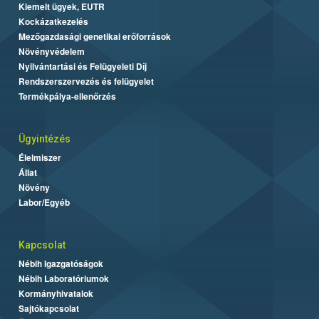
Kiemelt ügyek, EUTR
Kockázatkezelés
Mezőgazdasági genetikai erőforrások
Növényvédelem
Nyilvántartási és Felügyeleti Díj
Rendszerszervezés és felügyelet
Termékpálya-ellenőrzés
Ügyintézés
Élelmiszer
Állat
Növény
Labor/Egyéb
Kapcsolat
Nébih Igazgatóságok
Nébih Laboratóriumok
Kormányhivatalok
Sajtókapcsolat