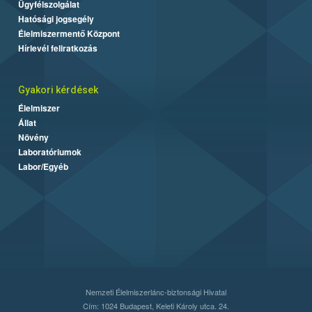
Ügyfélszolgálat
Hatósági jogsegély
Élelmiszermentő Központ
Hírlevél feliratkozás
Gyakori kérdések
Élelmiszer
Állat
Növény
Laboratóriumok
Labor/Egyéb
Nemzeti Élelmiszerlánc-biztonsági Hivatal
Cím: 1024 Budapest, Keleti Károly utca. 24.